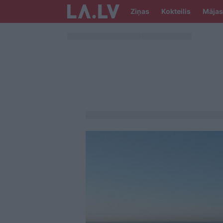
Ziņas
Kokteilis
Mājas