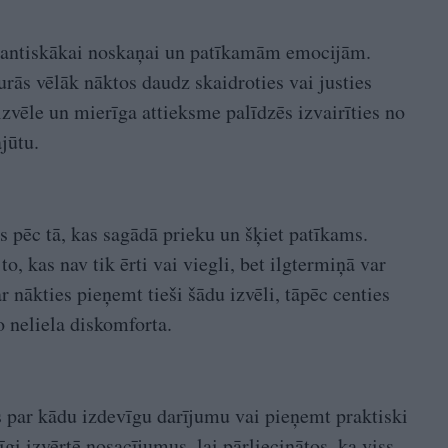
omantiskākai noskaņai un patīkamām emocijām.
kurās vēlāk nāktos daudz skaidroties vai justies
zvēle un mierīga attieksme palīdzēs izvairīties no
jūtu.
es pēc tā, kas sagādā prieku un šķiet patīkams.
o, kas nav tik ērti vai viegli, bet ilgtermiņā var
r nākties pieņemt tieši šādu izvēli, tāpēc centies
o neliela diskomforta.
es par kādu izdevīgu darījumu vai pieņemt praktiski
 izvērtē nosacījumus, lai pārliecinātos, ka viss