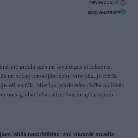
PIEVIENO LA.LV
SEKO WHATSAPP
māt pie pieklājīgas un savaldīgas attieksmes.
ijās un neļauj emocijām ņemt virsroku, jo pārāk
ciju vēl vairāk. Mierīga, pārdomāta rīcība palīdzēs
m un saglabāt labas attiecības ar apkārtējiem.
iem labāk nestrīdēties: viņi vienmēr atradīs