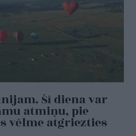
ūnijam. Šī diena var
amu atmiņu, pie
s vēlme atgriezties