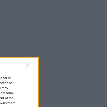
sonal or
ection to
ou may
 personal
out of the
 downstream