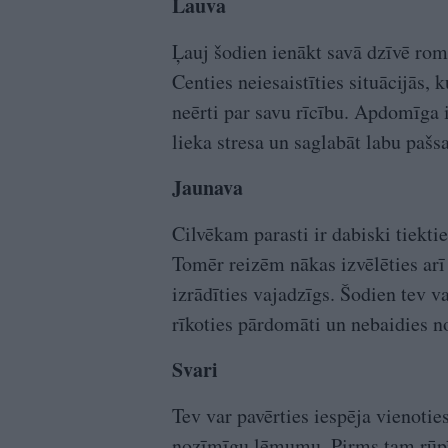
Lauva
Ļauj šodien ienākt savā dzīvē r
Centies neiesaistīties situācijās, 
neērti par savu rīcību. Apdomīga i
lieka stresa un saglabāt labu pašsa
Jaunava
Cilvēkam parasti ir dabiski tiekti
Tomēr reizēm nākas izvēlēties arī t
izrādīties vajadzīgs. Šodien tev va
rīkoties pārdomāti un nebaidies n
Svari
Tev var pavērties iespēja vienoti
nozīmīgu lēmumu. Pirms tam rūpīgi