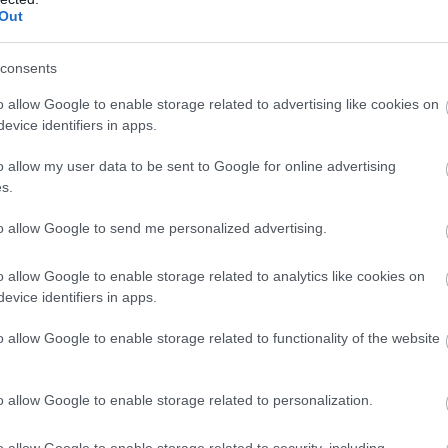
Out
Atcelt
Ziņot
consents
o allow Google to enable storage related to advertising like cookies on
evice identifiers in apps.
o allow my user data to be sent to Google for online advertising
s.
to allow Google to send me personalized advertising.
dien laiks
Latvijā bērnus dzemdē
o allow Google to enable storage related to analytics like cookies on
evice identifiers in apps.
īsies. Laika
arvien vēlāk: dati atklāj,
gnoze
cik gadu tagad ir
o allow Google to enable storage related to functionality of the website
“vidējai” mammai
o allow Google to enable storage related to personalization.
vām jūtām cilvēkiem, kuri tev ir tuvi un nozīmīgi.
o allow Google to enable storage related to security, including