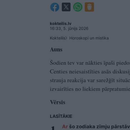
kokteilis.lv
16:33, 5. jūnijs 2026
Kokteilis
Horoskopi un mistika
Auns
Šodien tev var nākties īpaši piedo
Centies neiesaistīties asās diskus
strauja reakcija var sarežģīt situā
izvairīties no liekiem pārpratumie
Vērsis
LASĪTĀKIE
Ar
šo zodiaka zīmju pārstāvj