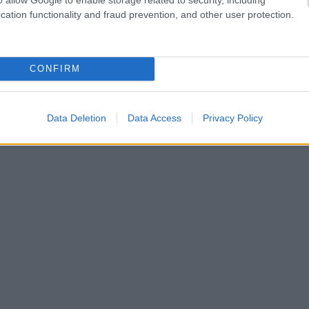
iktu to, ko, iespējams, esi atlicis vai paturējis pie
cation functionality and fraud prevention, and other user protection.
ar palīdzēt stiprināt savstarpējo uzticēšanos un
CONFIRM
Data Deletion
Data Access
Privacy Policy