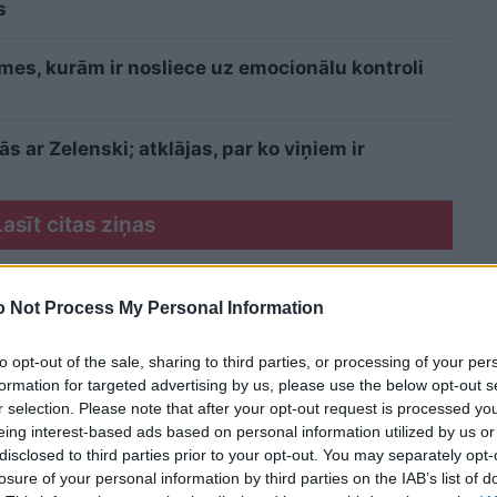
s
īmes, kurām ir nosliece uz emocionālu kontroli
 ar Zelenski; atklājas, par ko viņiem ir
Lasīt citas ziņas
 Not Process My Personal Information
to opt-out of the sale, sharing to third parties, or processing of your per
formation for targeted advertising by us, please use the below opt-out s
r selection. Please note that after your opt-out request is processed y
eing interest-based ads based on personal information utilized by us or
disclosed to third parties prior to your opt-out. You may separately opt-
losure of your personal information by third parties on the IAB’s list of