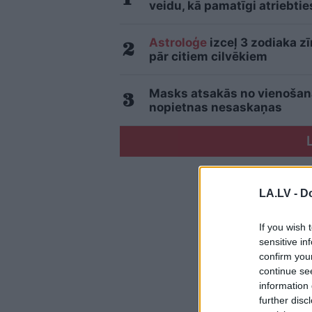
veidu, kā pamatīgi atriebtie
Astroloģe
izceļ 3 zodiaka z
pār citiem cilvēkiem
Masks atsakās no vienošanās
nopietnas nesaskaņas
LA.LV -
Do
If you wish 
sensitive in
confirm you
continue se
information 
further disc