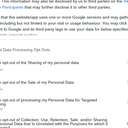
. This information may also be disclosed by us to third parties on the
IA
Participants
that may further disclose it to other third parties.
 that this website/app uses one or more Google services and may gath
including but not limited to your visit or usage behaviour. You may click 
 to Google and its third-party tags to use your data for below specifi
ogle consent section.
un kolēģiem parādīt, ka pat šķietami
l Data Processing Opt Outs
āka nozīme. Tev var izdoties pārliecinoši
ijām reizēm slēpjas plašāks skatījums un vērtīgas
o opt-out of the Sharing of my personal data.
In
o opt-out of the Sale of my Personal Data.
In
īdzsvaru starp savu iekšējo mieru un ārējiem
to opt-out of processing my Personal Data for Targeted
ai cilvēks mēģinās tevi izsist no sliedēm, centies
ing.
In
e palīdzēs tev rīkoties pārdomāti un saglabāt
 ar apkārtējiem.
o opt-out of Collection, Use, Retention, Sale, and/or Sharing
ersonal Data that Is Unrelated with the Purposes for which it
lected.