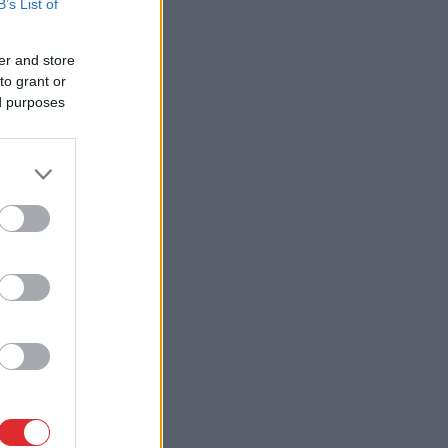
B’s List of
er and store
to grant or
ed purposes