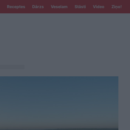
Receptes
Dārzs
Veselam
Stāsti
Video
Ziņo!