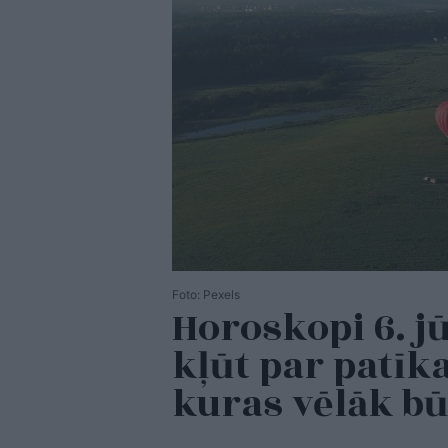
Foto: Pexels
Horoskopi 6. j
kļūt par patīk
kuras vēlāk bū