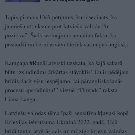
Tapis pirmais LVA pētījums, kurā secināts, ka
jauniešu attieksme pret latviešu valodu “ir
pozitīva”. Šāds secinājums nemaina faktu, ka
pusaudži un bērni arvien biežāk sarunājas angliski.
Kampaņa #RunāLatviski uzskata, ka šajā sakarā
būtu izsludināms ārkārtas stāvoklis! Un ir pēdējais
brīdis darīt visu iespējamo, lai pārangliskošanās
procesu apstādinātu!” vietnē “Threads” raksta
Liāna Langa.
Latviešu valodas tēma īpaši sensitīva kļuvusi kopš
Krievijas iebrukuma Ukrainā 2022. gadā. Tajā
brīdī tautai atvērās acis uz milzīgo krievu valodas