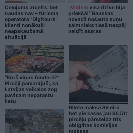
Ceļojums atcelts, bet
“Viņiem
visa dzīve bija
naudas nav – tūrisma
priekšā!” Bauskas
operatora “Digitours”
novadā nošauto suņu
klienti nonākuši
saimnieks tiesā nespēj
neapskaužamā
valdīt asaras
situācijā
“Kurš viņus fenderē?”
Pircēji pamanījuši, ka
Latvijas veikalos zog
pavisam neparastu
lietu
Biļete maksā 89 eiro,
bet pie kases jau 96,51:
pircēju pārsteidz trīs
obligātas komisijas
maksas