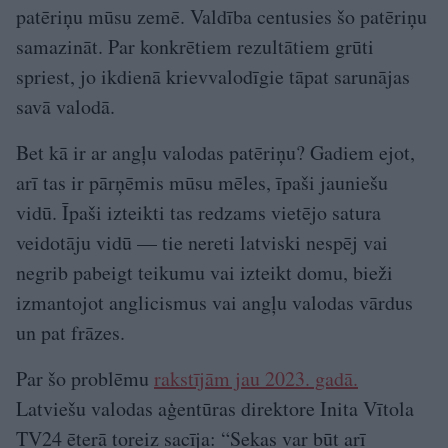
patēriņu mūsu zemē. Valdība centusies šo patēriņu
samazināt. Par konkrētiem rezultātiem grūti
spriest, jo ikdienā krievvalodīgie tāpat sarunājas
savā valodā.
Bet kā ir ar angļu valodas patēriņu? Gadiem ejot,
arī tas ir pārņēmis mūsu mēles, īpaši jauniešu
vidū. Īpaši izteikti tas redzams vietējo satura
veidotāju vidū — tie nereti latviski nespēj vai
negrib pabeigt teikumu vai izteikt domu, bieži
izmantojot anglicismus vai angļu valodas vārdus
un pat frāzes.
Par šo problēmu
rakstījām jau 2023. gadā.
Latviešu valodas aģentūras direktore Inita Vītola
TV24 ēterā toreiz sacīja: “Sekas var būt arī