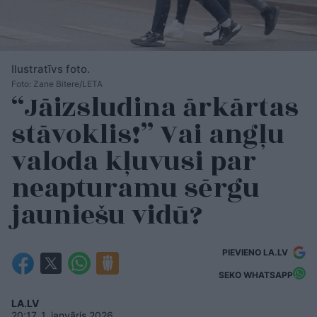
Ilustratīvs foto.
Foto: Zane Bitere/LETA
“Jāizsludina ārkārtas
stāvoklis!” Vai angļu
valoda kļuvusi par
neapturamu sērgu
jauniešu vidū?
PIEVIENO LA.LV
SEKO WHATSAPP
LA.LV
20:17, 1. janvāris 2026