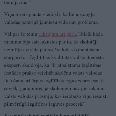
būtu jāzina.”
Viņa toreiz pauda viedokli, ka lielais angļu
valodas patēriņš jauniešu vidū nav problēma.
Vēl par šo tēmu
rakstījām arī pērn
. Tolaik kāda
mamma bija satraukusies par to, ka skolotāja
nemitīgi aizrāda par svešvalodas izmantošanu
starpbrīžos. Izglītības kvalitātes valsts dienesta
eksperti skaidroja, ka “ir atbalstāma izglītības
iestādes prakse veicināt skolēnu valsts valodas
lietošanu arī ārpus izglītības ieguves procesa, it
sevišķi gadījumos, ja skolēniem nav pietiekamu
valsts valodas prasmju, kas ierobežo viņu iesaisti
pilnvērtīgā izglītības ieguves procesā.”
Ko par šo domā soctīklu komentētāji?