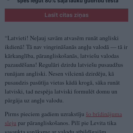
spēs iegūt 80% šajā lauku gudrību testā
Lasīt citas ziņas
“Latvieti! Neļauj savām atvasēm runāt angliski
ikdienā! Tā nav vingrināšanās angļu valodā — tā ir
kārkanglība, pārangliskošanās, latviešu valodas
pazaudēšana! Regulāri dzirdu latviešu pusaudžus
runājam angliski. Nesen vilcienā dzirdēju, kā
pusaudzis pasūtīja vietas kādā krogā, sāka runāt
latviski, tad nespēja latviski formulēt domu un
pārgāja uz angļu valodu.
Pirms pieciem gadiem uzrakstīju
šo brīdinājuma
sleju
par pārangliskošanos. Pilī pie Levita tika
sasaukta sanāksme ar valodu atbildīgajām