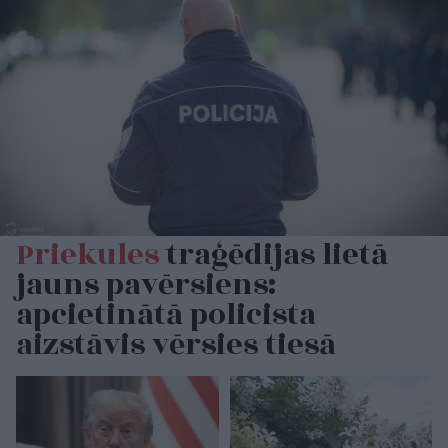
Priekules
traģēdijas lietā
jauns pavērsiens:
apcietinātā policista
aizstāvis vērsies tiesā