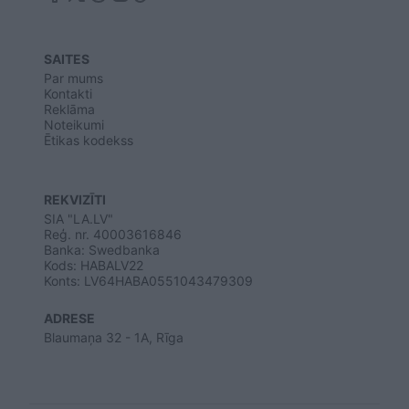
SAITES
Par mums
Kontakti
Reklāma
Noteikumi
Ētikas kodekss
REKVIZĪTI
SIA "LA.LV"
Reģ. nr. 40003616846
Banka: Swedbanka
Kods: HABALV22
Konts: LV64HABA0551043479309
ADRESE
Blaumaņa 32 - 1A, Rīga