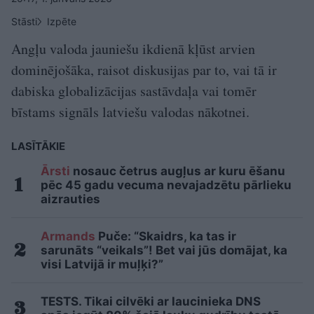
Stāsti
Izpēte
Angļu valoda jauniešu ikdienā kļūst arvien
dominējošāka, raisot diskusijas par to, vai tā ir
dabiska globalizācijas sastāvdaļa vai tomēr
bīstams signāls latviešu valodas nākotnei.
LASĪTĀKIE
Ārsti
nosauc četrus augļus ar kuru ēšanu
pēc 45 gadu vecuma nevajadzētu pārlieku
aizrauties
Armands
Puče: “Skaidrs, ka tas ir
sarunāts “veikals”! Bet vai jūs domājat, ka
visi Latvijā ir muļķi?”
TESTS. Tikai cilvēki ar laucinieka DNS