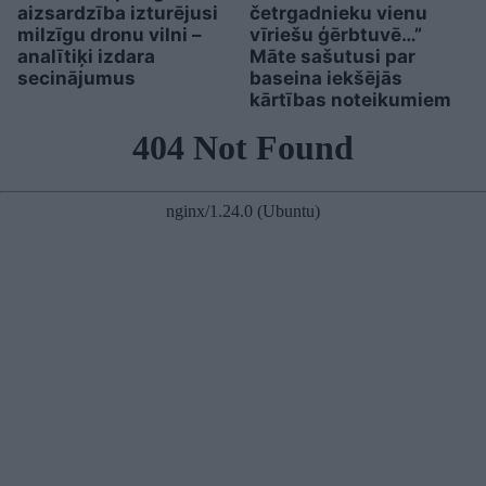
aizsardzība izturējusi
četrgadnieku vienu
milzīgu dronu vilni –
vīriešu ģērbtuvē…”
analītiķi izdara
Māte sašutusi par
secinājumus
baseina iekšējās
kārtības noteikumiem