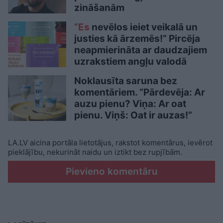
zināšanām
“Es
nevēlos ieiet veikalā un
justies kā ārzemēs!” Pircēja
neapmierināta ar daudzajiem
uzrakstiem angļu valodā
Noklausīta saruna bez
komentāriem. “Pārdevēja: Ar
auzu pienu? Viņa: Ar oat
pienu. Viņš: Oat ir auzas!”
LA.LV aicina portāla lietotājus, rakstot komentārus, ievērot
pieklājību, nekurināt naidu un iztikt bez rupjībām.
Pievieno komentāru