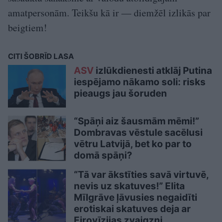
amatpersonām. Teikšu kā ir — diemžēl izlikās par
beigtiem!
CITI ŠOBRĪD LASA
ASV
izlūkdienesti atklāj Putina
iespējamo nākamo soli: risks
pieaugs jau šoruden
“Spāņi aiz šausmām mēmi!”
Dombravas vēstule sacēlusi
vētru Latvijā, bet ko par to
domā spāņi?
“Tā var ākstīties savā virtuvē,
nevis uz skatuves!” Elita
Mīlgrāve ļāvusies negaidīti
erotiskai skatuves deja ar
Eirovīzijas zvaigzni