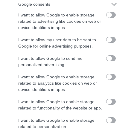
Google consents
I want to allow Google to enable storage
Atcelt
Ziņot
related to advertising like cookies on web or
device identifiers in apps.
I want to allow my user data to be sent to
Google for online advertising purposes.
I want to allow Google to send me
personalized advertising.
I want to allow Google to enable storage
related to analytics like cookies on web or
“Tā var ākstīties savā
device identifiers in apps.
virtuvē, nevis uz skatuves!”
I want to allow Google to enable storage
Elita Mīlgrāve ļāvusies
related to functionality of the website or app.
negaidīti erotiskai skatuves
I want to allow Google to enable storage
deja ar Eirovīzijas zvaigzni
related to personalization.