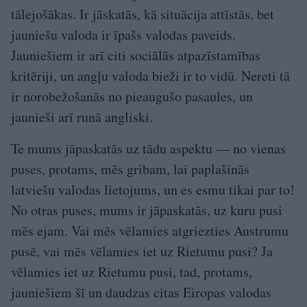
tālejošākas. Ir jāskatās, kā situācija attīstās, bet
jauniešu valoda ir īpašs valodas paveids.
Jauniešiem ir arī citi sociālās atpazīstamības
kritēriji, un angļu valoda bieži ir to vidū. Nereti tā
ir norobežošanās no pieaugušo pasaules, un
jaunieši arī runā angliski.
Te mums jāpaskatās uz tādu aspektu — no vienas
puses, protams, mēs gribam, lai paplašinās
latviešu valodas lietojums, un es esmu tikai par to!
No otras puses, mums ir jāpaskatās, uz kuru pusi
mēs ejam. Vai mēs vēlamies atgriezties Austrumu
pusē, vai mēs vēlamies iet uz Rietumu pusi? Ja
vēlamies iet uz Rietumu pusi, tad, protams,
jauniešiem šī un daudzas citas Eiropas valodas