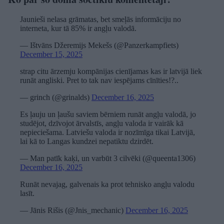
Jaunieši nelasa grāmatas, bet smeļās informāciju no
interneta, kur tā 85% ir angļu valodā.
— Ištvāns Džeremijs Mekešs (@Panzerkampfiets)
December 15, 2025
strap citu ārzemju kompānijas cienījamas kas ir latvijā liek
runāt angliski. Pret to tak nav iespējams cīnīties!?..
— grinch (@grinalds)
December 16, 2025
Es ļauju un ļaušu saviem bērniem runāt angļu valodā, jo
studējot, dzīvojot ārvalstīs, angļu valoda ir vairāk kā
nepieciešama. Latviešu valoda ir nozīmīga tikai Latvijā,
lai kā to Langas kundzei nepatiktu dzirdēt.
— Man patīk kaķi, un varbūt 3 cilvēki (@queenta1306)
December 16, 2025
Runāt nevajag, galvenais ka prot tehnisko angļu valodu
lasīt.
— Jānis Rišis (@Jnis_mechanic)
December 16, 2025