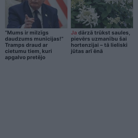
“Mums ir milzīgs
Ja
dārzā trūkst saules,
daudzums munīcijas!”
pievērs uzmanību šai
Tramps draud ar
hortenzijai – tā lieliski
cietumu tiem, kuri
jūtas arī ēnā
apgalvo pretējo