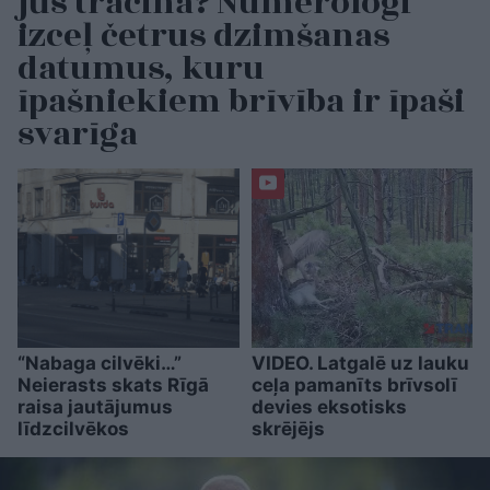
jūs tracina? Numerologi
izceļ četrus dzimšanas
datumus, kuru
īpašniekiem brīvība ir īpaši
svarīga
“Nabaga cilvēki…”
VIDEO. Latgalē uz lauku
Neierasts skats Rīgā
ceļa pamanīts brīvsolī
raisa jautājumus
devies eksotisks
līdzcilvēkos
skrējējs