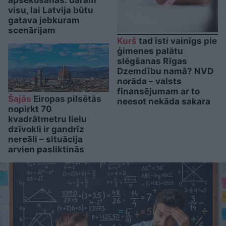
apsekošanas: darām
visu, lai Latvija būtu
gatava jebkuram
scenārijam
Kurš
tad īsti vainīgs pie
ģimenes palātu
slēgšanas Rīgas
Dzemdību namā? NVD
norāda – valsts
finansējumam ar to
Šajās
Eiropas pilsētās
neesot nekāda sakara
nopirkt 70
kvadrātmetru lielu
dzīvokli ir gandrīz
nereāli – situācija
arvien pasliktinās