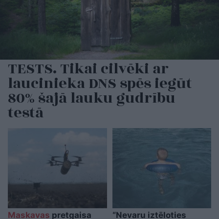
TESTS. Tikai cilvēki ar
laucinieka DNS spēs iegūt
80% šajā lauku gudrību
testā
Maskavas
pretgaisa
“Nevaru iztēloties