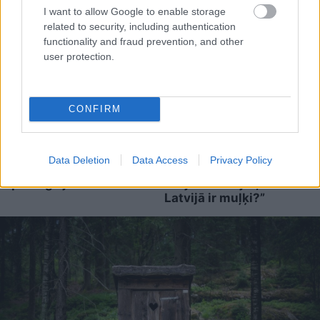
I want to allow Google to enable storage
related to security, including authentication
functionality and fraud prevention, and other
user protection.
CONFIRM
ASV
izlūkdienesti atklāj
Armands Puče:
Putina iespējamo
“Skaidrs, ka tas ir
Data Deletion
Data Access
Privacy Policy
nākamo soli: risks
sarunāts “veikals”! Bet
pieaugs jau šoruden
vai jūs domājat, ka visi
Latvijā ir muļķi?”