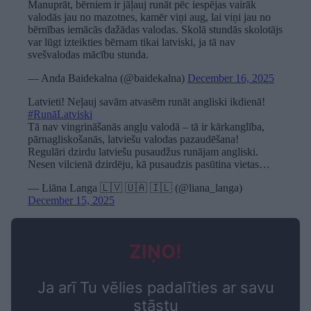
Manuprāt, bērniem ir jāļauj runāt pēc iespējas vairāk
valodās jau no mazotnes, kamēr viņi aug, lai viņi jau no
bērnības iemācās dažādas valodas. Skolā stundās skolotājs
var lūgt izteikties bērnam tikai latviski, ja tā nav
svešvalodas mācību stunda.
— Anda Baidekalna (@baidekalna)
December 16, 2025
Latvieti! Neļauj savām atvasēm runāt angliski ikdienā!
#RunāLatviski
Tā nav vingrināšanās angļu valodā – tā ir kārkanglība,
pārnagliskošanās, latviešu valodas pazaudēšana!
Regulāri dzirdu latviešu pusaudžus runājam angliski.
Nesen vilcienā dzirdēju, kā pusaudzis pasūtina vietas…
— Liāna Langa 🇱🇻 🇺🇦 🇮🇱 (@liana_langa)
December 15, 2025
ZIŅO!
Ja arī Tu vēlies padalīties ar savu
stāstu