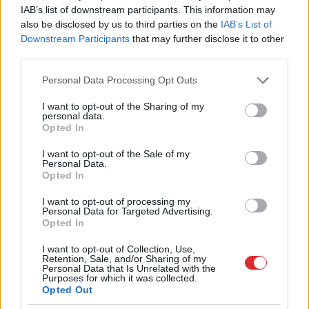
IAB’s list of downstream participants. This information may
“Spāņi
aiz šausmām
also be disclosed by us to third parties on the
IAB’s List of
mēmi!” Dombravas vēstule
Downstream Participants
that may further disclose it to other
third parties.
sacēlusi vētru Latvijā, bet
Please note that this website/app uses one or more Google
ko par to domā spāņi?
Personal Data Processing Opt Outs
services and may gather and store information including but
not limited to your visit or usage behaviour. You may click to
I want to opt-out of the Sharing of my
personal data.
grant or deny consent to Google and its third-party tags to
Opted In
use your data for below specified purposes in below Google
consent section.
I want to opt-out of the Sale of my
Personal Data.
Opted In
I want to opt-out of processing my
Personal Data for Targeted Advertising.
Opted In
Inese Supe: To skatu es
Latvieši neslēpj
nevaru aizmirst… Es
vilšanos par
I want to opt-out of Collection, Use,
vairs nevēlos apmeklēt
sabiedrisko transportu:
Retention, Sale, and/or Sharing of my
Personal Data that Is Unrelated with the
savu draugu bēres
Lai tiktu no Jelgavas uz
Purposes for which it was collected.
Rīgu, 2 stundas dienā
Opted Out
vienkārši pazūd