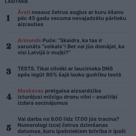
LASĪTĀKIE
Ārsti
nosauc četrus augļus ar kuru ēšanu
pēc 45 gadu vecuma nevajadzētu pārlieku
aizrauties
Armands
Puče: “Skaidrs, ka tas ir
sarunāts “veikals”! Bet vai jūs domājat, ka
visi Latvijā ir muļķi?”
TESTS. Tikai cilvēki ar laucinieka DNS
spēs iegūt 80% šajā lauku gudrību testā
Maskavas
pretgaisa aizsardzība
izturējusi milzīgu dronu vilni – analītiķi
izdara secinājumus
Vai darbs no 9.00 līdz 17.00 jūs tracina?
Numerologi izceļ četrus dzimšanas
datumus, kuru īpašniekiem brīvība ir īpaši