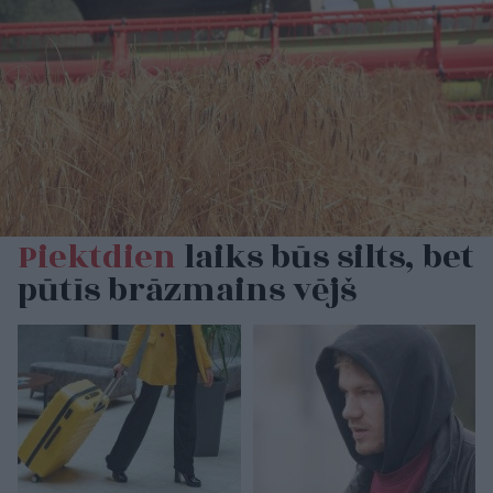
Piektdien
laiks būs silts, bet
pūtīs brāzmains vējš