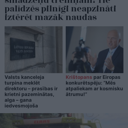
smadzeņu treniņam! Tie
palīdzēs pilnīgi neapzināti
iztērēt mazāk naudas
Valsts kanceleja
Krištopans
par Eiropas
turpina meklēt
konkurētspēju: “Mēs
direktoru – prasības ir
atpaliekam ar kosmisku
krietni pazeminātas,
ātrumu!”
alga – gana
iedvesmojoša