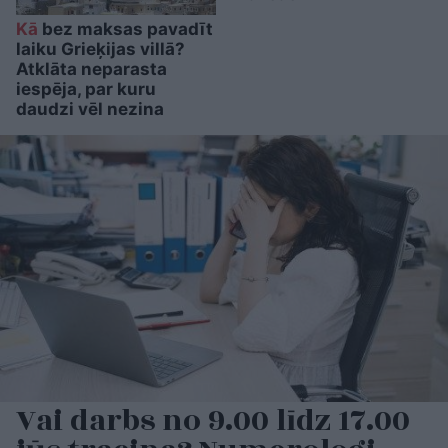
Kā
bez maksas pavadīt
laiku Grieķijas villā?
Atklāta neparasta
iespēja, par kuru
daudzi vēl nezina
Vai darbs no 9.00 līdz 17.00