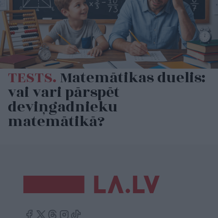
TESTS.
Matemātikas duelis:
vai vari pārspēt
deviņgadnieku
matemātikā?