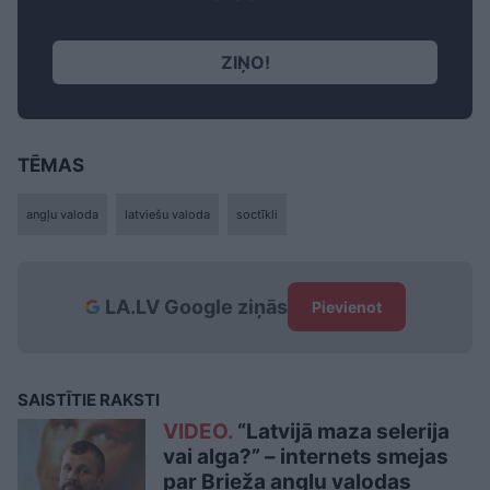
ZIŅO!
TĒMAS
angļu valoda
latviešu valoda
soctīkli
LA.LV Google ziņās
Pievienot
SAISTĪTIE RAKSTI
VIDEO.
“Latvijā maza selerija
vai alga?” – internets smejas
par Brieža angļu valodas