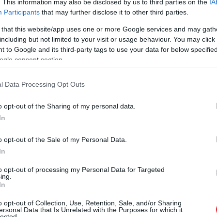
eidā neļauj šķērsot Poliju? Kur tā ir, kad
. This information may also be disclosed by us to third parties on the
IA
Participants
that may further disclose it to other third parties.
tāļiem citas ES dalībvalstis nespēj palīdzēt pat
 that this website/app uses one or more Google services and may gath
as ķīnieši?
including but not limited to your visit or usage behaviour. You may click 
 to Google and its third-party tags to use your data for below specifi
pidēmijas ekonomisko seku pārvarēšanā, ja
ogle consent section.
ar kaut cik vienotu pieeju ugunsgrēka dzēšanai –
sta teju komandantstunda, bet turpat kaimiņos vēl
l Data Processing Opt Outs
ogi?
o opt-out of the Sharing of my personal data.
In
o opt-out of the Sale of my Personal Data.
In
to opt-out of processing my Personal Data for Targeted
ing.
In
o opt-out of Collection, Use, Retention, Sale, and/or Sharing
ersonal Data that Is Unrelated with the Purposes for which it
lected.