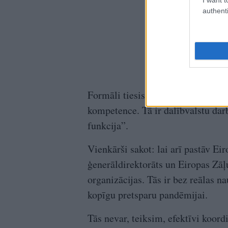
authenti
Formāli tiesiskā pieeja teiktu: ve
kompetence. Tā ir dalībvalstu darb
funkcija”.
Vienkārši sakot: lai arī pastāv Ei
ģenerāldirektorāts un Eiropas Zāļu 
organizācijas. Tās ir bez reālas n
kopīgu pretsparu pandēmijai.
Tās nevar, teiksim, efektīvi koor