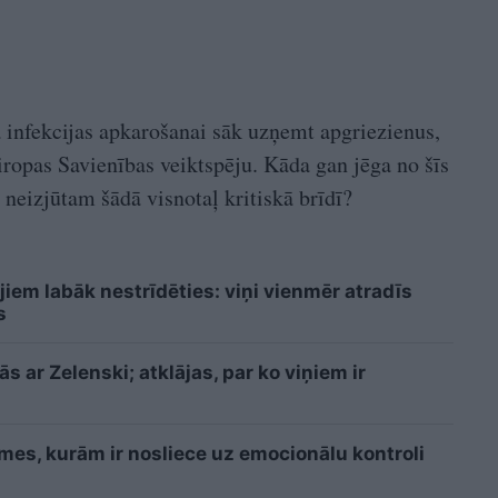
infekcijas apkarošanai sāk uzņemt apgriezienus,
iropas Savienības veiktspēju. Kāda gan jēga no šīs
s neizjūtam šādā visnotaļ kritiskā brīdī?
jiem labāk nestrīdēties: viņi vienmēr atradīs
s
 ar Zelenski; atklājas, par ko viņiem ir
īmes, kurām ir nosliece uz emocionālu kontroli