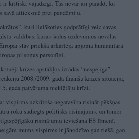
ie ir kritiski vajadzīgi. Tās nevar arī panākt, ka
as savā attieksmē pret pandēmiju.
krātos”, kuri lielākoties godprātīgi veic savas
valstu valdībās, kuras šādus uzdevumus nevēlas
 Eiropai stāv priekšā ārkārtēja apjoma humanitārā
iropas pilsoņus personīgi.
kotnēji krīzes apstākļos izrādās “nespējīga”
reakciju 2008./2009. gada finanšu krīzes situācijā,
015. gada patvēruma meklētāju krīzi.
ja: vispirms uzkrītoša negatavība risināt pēkšņas
ātru roku sadiegts politisks risinājums, un tomēr
ilgtspējīgāku risinājumu ieviešana ES līmenī.
m beigām mums vispirms ir jānodzīvo gan tiešā, gan