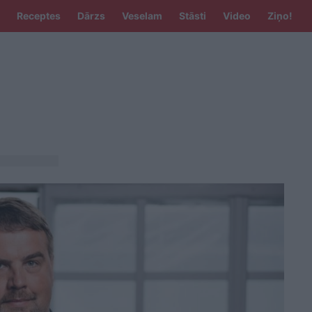
Receptes
Dārzs
Veselam
Stāsti
Video
Ziņo!