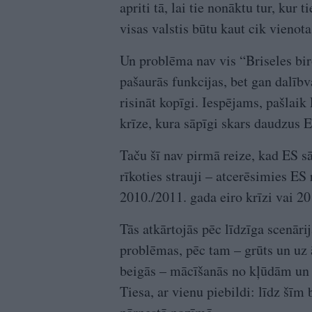
apriti tā, lai tie nonāktu tur, kur t
visas valstis būtu kaut cik vienot
Un problēma nav vis “Briseles biro
pašaurās funkcijas, bet gan dalīb
risināt kopīgi. Iespējams, pašlaik
krīze, kura sāpīgi skars daudzus E
Taču šī nav pirmā reize, kad ES sā
rīkoties strauji – atcerēsimies ES 
2010./2011. gada eiro krīzi vai 2
Tās atkārtojās pēc līdzīga scenāri
problēmas, pēc tam – grūts un uz 
beigās – mācīšanās no kļūdām un 
Tiesa, ar vienu piebildi: līdz šī