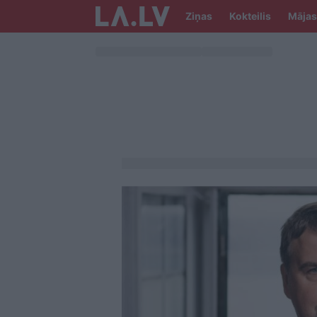
Ziņas
Kokteilis
Mājas