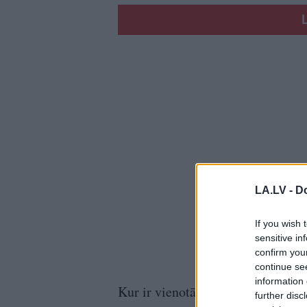
LA.LV -
Do
If you wish 
sensitive in
confirm you
continue se
information 
Kur ir vienotā Eiropa, kad uz Vāci
further disc