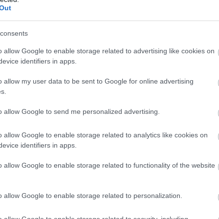
 pie Bērzciema
Eiropa
sola aizvērt
Out
s situācija – jahta
Krievijas gāzes krānu,
Atcelt
Ziņot
ējusi vadības
bet jūnijā to atgriezusi
consents
as; brīvprātīgie
vaļā vēl plašāk
dz palīgā
o allow Google to enable storage related to advertising like cookies on
evice identifiers in apps.
s uzdod tie paši cilvēki, kas citkārt ļoti mīl
o allow my user data to be sent to Google for online advertising
s.
lismā” un valstu suverenitātes ignorēšanā.
 un prasa godīgu atbildi. No tās ir atkarīga
to allow Google to send me personalized advertising.
īs.
o allow Google to enable storage related to analytics like cookies on
evice identifiers in apps.
o allow Google to enable storage related to functionality of the website
o allow Google to enable storage related to personalization.
o allow Google to enable storage related to security, including