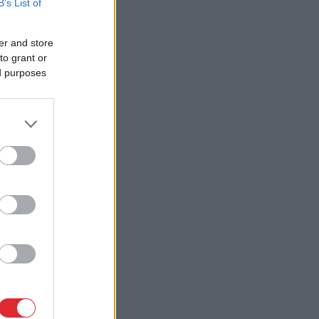
B’s List of
er and store
to grant or
ed purposes