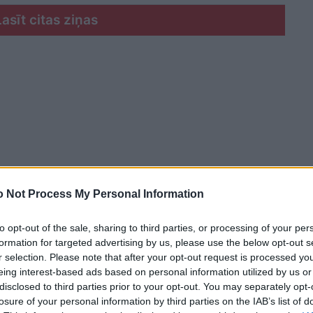
Lasīt citas ziņas
 Not Process My Personal Information
to opt-out of the sale, sharing to third parties, or processing of your per
formation for targeted advertising by us, please use the below opt-out s
r selection. Please note that after your opt-out request is processed y
eing interest-based ads based on personal information utilized by us or
disclosed to third parties prior to your opt-out. You may separately opt-
jas un Polijas robežas veidojas Latvijas
losure of your personal information by third parties on the IAB’s list of