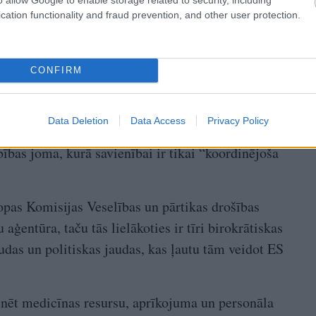
cation functionality and fraud prevention, and other user protection.
CONFIRM
Data Deletion
Data Access
Privacy Policy
selības aprūpe nav nedz ES ekskluzīvā, nedz dalītā
ības joma, kurā savienībai ir tikai “koordinējoša
ropas Komisijas Veselības un pārtikas drošības
aģentūra, taču tās lielākoties ir tīri birokrātiskas
audas un politiskas jaudas, kas ļautu tām veidot ES
dinēt medicīnas resursu, aprīkojuma un personāla