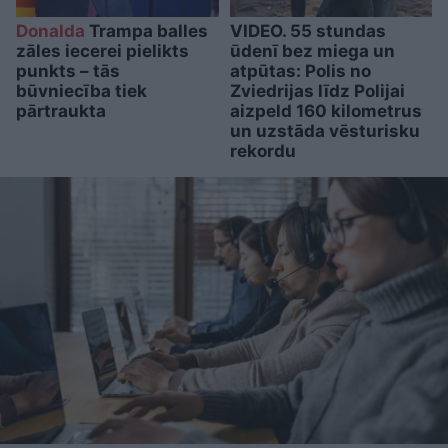
Donalda
Trampa balles
VIDEO. 55 stundas
zāles iecerei pielikts
ūdenī bez miega un
punkts – tās
atpūtas: Polis no
būvniecība tiek
Zviedrijas līdz Polijai
pārtraukta
aizpeld 160 kilometrus
un uzstāda vēsturisku
rekordu