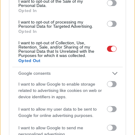
jaunieviesumu
I want to opt-out of the Sale of my
Personal Data.
Opted In
I want to opt-out of processing my
Personal Data for Targeted Advertising.
Opted In
I want to opt-out of Collection, Use,
Retention, Sale, and/or Sharing of my
Personal Data that Is Unrelated with the
Purposes for which it was collected.
Opted Out
“Viņi
tos mīl!” Slaidiņš
Ar
šo zodiaka zīmju
atklāj skarbu ainu par
pārstāvjiem labāk
Google consents
Krievijas situāciju
nestrīdēties: viņi
I want to allow Google to enable storage
frontē
vienmēr atradīs veidu,
Atcelt
Ziņot
kā pamatīgi atriebties
related to advertising like cookies on web or
device identifiers in apps.
I want to allow my user data to be sent to
Google for online advertising purposes.
I want to allow Google to send me
personalized advertising.