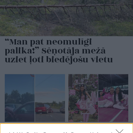
“Man pat neomulīgi
palika!” Sēņotāja mežā
uziet ļoti biedējošu vietu
Pierīgā
notikusi smaga
“Man nebija tās mātes
avārija – viens no
jūtas…” Elīna