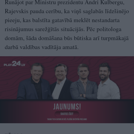
Runājot par Ministru prezidentu Andri Kulbergu,
Rajevskis pauda cerību, ka viņš saglabās līdzšinējo
pieeju, kas balstīta gatavībā meklēt nestandarta
risinājumus sarežģītās situācijās. Pēc politologa
domām, šāda domāšana būs būtiska arī turpmākajā
darbā valdības vadītāja amatā.