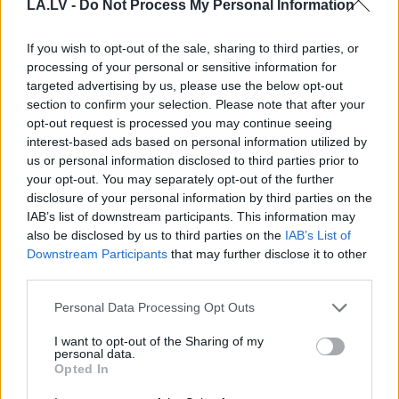
LA.LV -
Do Not Process My Personal Information
šoferiem aizbēdzis no
Didrihsone atklāti par
notikuma vietas
laiku pēc dēla
If you wish to opt-out of the sale, sharing to third parties, or
piedzimšanas
processing of your personal or sensitive information for
targeted advertising by us, please use the below opt-out
section to confirm your selection. Please note that after your
opt-out request is processed you may continue seeing
interest-based ads based on personal information utilized by
us or personal information disclosed to third parties prior to
your opt-out. You may separately opt-out of the further
disclosure of your personal information by third parties on the
IAB’s list of downstream participants. This information may
also be disclosed by us to third parties on the
IAB’s List of
Downstream Participants
that may further disclose it to other
third parties.
Please note that this website/app uses one or more Google
Personal Data Processing Opt Outs
“Pirmo
reizi ko tādu
services and may gather and store information including but
not limited to your visit or usage behaviour. You may click to
I want to opt-out of the Sharing of my
redzu.” Pircēji sajūsmā par
personal data.
grant or deny consent to Google and its third-party tags to
Opted In
veikalā novēroto
use your data for below specified purposes in below Google
consent section.