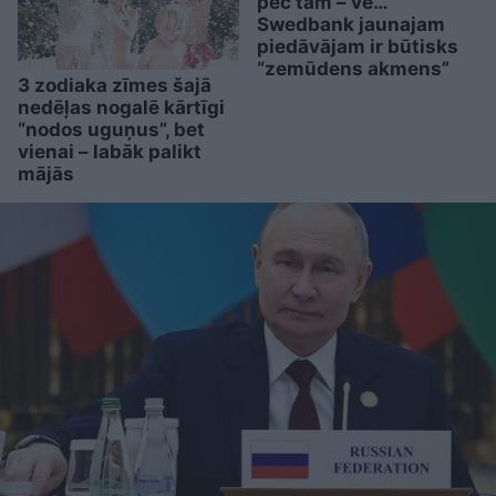
pēc tam – vē…”
Swedbank jaunajam
piedāvājam ir būtisks
“zemūdens akmens”
3 zodiaka zīmes šajā
nedēļas nogalē kārtīgi
“nodos uguņus”, bet
vienai – labāk palikt
mājās