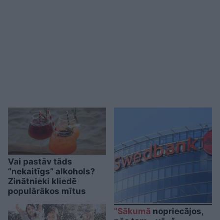
Vai pastāv tāds
“nekaitīgs” alkohols?
Zinātnieki kliedē
populārākos mītus
“Sākumā
nopriecājos,