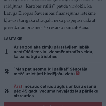
raidījumā “Kārtības rullis” pauda viedokli, ka
Latvija Eiropas Savienības finansējuma ietekmē
kļuvusi turīgāka straujāk, nekā paspējusi uzkrāt
pieredzi un prasmes šo resursu izmantošanā.
LASĪTĀKIE
Ar šo zodiaka zīmju pārstāvjiem labāk
nestrīdēties: viņi vienmēr atradīs veidu,
kā pamatīgi atriebties
“Man pat neomulīgi palika!” Sēņotāja
mežā uziet ļoti biedējošu vietu
5
Ārsti
nosauc četrus augļus ar kuru ēšanu
pēc 45 gadu vecuma nevajadzētu pārlieku
aizrauties