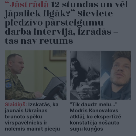
“Jāstrādā
12 stundas un vēl
jāpaliek ilgāk?” Sieviete
piedzīvo pārsteigumu
darba intervijā, izrādās –
tas nav retums
Slaidiņš:
Izskatās, ka
“Tik daudz melu…”
jaunais Ukrainas
Modris Konovalovs
bruņoto spēku
atklāj, ko ekspertīzē
virspavēlnieks ir
konstatēja nošauto
nolēmis mainīt pieeju
suņu kuņģos