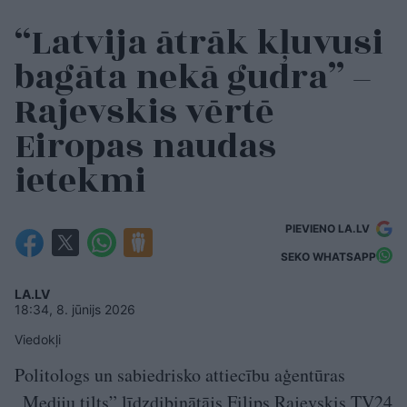
“Latvija ātrāk kļuvusi
bagāta nekā gudra” –
Rajevskis vērtē
Eiropas naudas
ietekmi
PIEVIENO LA.LV
SEKO WHATSAPP
LA.LV
18:34, 8. jūnijs 2026
Viedokļi
Politologs un sabiedrisko attiecību aģentūras
„Mediju tilts” līdzdibinātājs Filips Rajevskis TV24