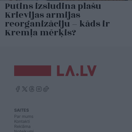
Putins izsludina plašu
Krievijas armijas
reorganizāciju – kāds ir
Kremļa mērķis?
SAITES
Par mums
Kontakti
Reklāma
Noteikumi