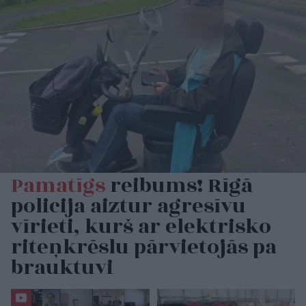
Pamatīgs
reibums! Rīgā
policija aiztur agresīvu
vīrieti, kurš ar elektrisko
riteņkrēslu pārvietojās pa
brauktuvi