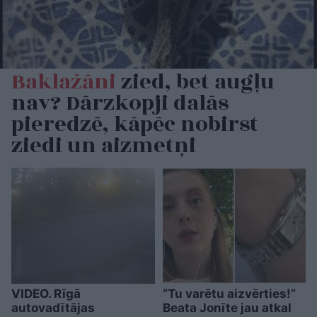
Baklažāni
zied, bet augļu
nav? Dārzkopji dalās
pieredzē, kāpēc nobirst
ziedi un aizmetņi
VIDEO. Rīgā
“Tu varētu aizvērties!”
autovadītājas
Beata Jonīte jau atkal