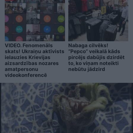
VIDEO. Fenomenāls
Nabaga cilvēks!
skats! Ukraiņu aktīvists
“Pepco” veikalā kāds
ielauzies Krievijas
pircējs dabūjis dzirdēt
aizsardzības nozares
to, ko viņam noteikti
amatpersonu
nebūtu jādzird
videokonferencē