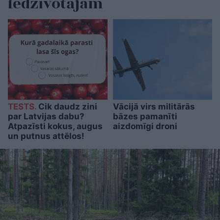
iedzīvotājam
TESTS.
Cik daudz zini
Vācijā virs militārās
par Latvijas dabu?
bāzes pamanīti
Atpazīsti kokus, augus
aizdomīgi droni
un putnus attēlos!