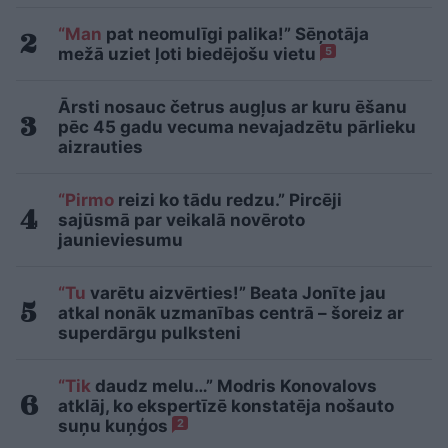
“Man
pat neomulīgi palika!” Sēņotāja
mežā uziet ļoti biedējošu vietu
5
Ārsti nosauc četrus augļus ar kuru ēšanu
pēc 45 gadu vecuma nevajadzētu pārlieku
aizrauties
“Pirmo
reizi ko tādu redzu.” Pircēji
sajūsmā par veikalā novēroto
jaunieviesumu
“Tu
varētu aizvērties!” Beata Jonīte jau
atkal nonāk uzmanības centrā – šoreiz ar
superdārgu pulksteni
“Tik
daudz melu…” Modris Konovalovs
atklāj, ko ekspertīzē konstatēja nošauto
suņu kuņģos
2