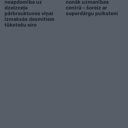
neapdomība uz
nonāk uzmanības
dzelzceļa
centrā – šoreiz ar
pārbrauktuves viņai
superdārgu pulksteni
izmaksās desmitiem
tūkstošu eiro