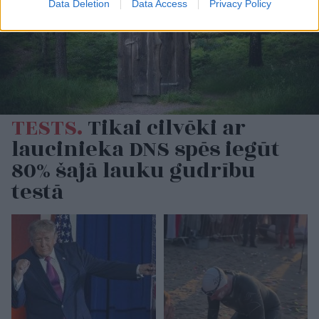
Data Deletion
Data Access
Privacy Policy
TESTS.
Tikai cilvēki ar
laucinieka DNS spēs iegūt
80% šajā lauku gudrību
testā