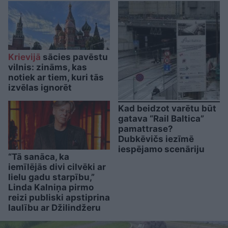
Krievijā
sācies pavēstu
vilnis: zināms, kas
notiek ar tiem, kuri tās
izvēlas ignorēt
Kad beidzot varētu būt
gatava “Rail Baltica”
pamattrase?
Dubkēvičs iezīmē
iespējamo scenāriju
“Tā sanāca, ka
iemīlējās divi cilvēki ar
lielu gadu starpību,”
Linda Kalniņa pirmo
reizi publiski apstiprina
laulību ar Džilindžeru