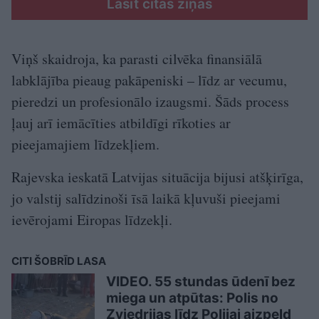
Lasīt citas ziņas
Viņš skaidroja, ka parasti cilvēka finansiālā
labklājība pieaug pakāpeniski – līdz ar vecumu,
pieredzi un profesionālo izaugsmi. Šāds process
ļauj arī iemācīties atbildīgi rīkoties ar
pieejamajiem līdzekļiem.
Rajevska ieskatā Latvijas situācija bijusi atšķirīga,
jo valstij salīdzinoši īsā laikā kļuvuši pieejami
ievērojami Eiropas līdzekļi.
CITI ŠOBRĪD LASA
VIDEO. 55 stundas ūdenī bez
miega un atpūtas: Polis no
Zviedrijas līdz Polijai aizpeld