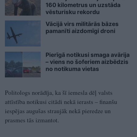
160 kilometrus un uzstāda
vēsturisku rekordu
Vācijā virs militārās bāzes
pamanīti aizdomīgi droni
Pierīgā notikusi smaga avārija
– viens no šoferiem aizbēdzis
no notikuma vietas
Politologs norādīja, ka šī iemesla dēļ valsts
attīstība notikusi citādi nekā ierasts – finanšu
iespējas augušas straujāk nekā pieredze un
prasmes tās izmantot.