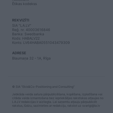
Ētikas kodekss
REKVIZĪTI
SIA "LA.LV"
Reģ. nr. 40003616846
Banka: Swedbanka
Kods: HABALV22
Konts: LV64HABA0551043479309
ADRESE
Blaumaņa 32 - 1A, Rīga
© SIA "Ekis&Co-Positioning and Consulting"
Jebkāda veida satura pārpublicēšana, kopēšana, izplatīšana vai
citāda veida izmantošana bez iepriekšējas rakstiskas atļaujas no
LA.LV redakcijas ir aizliegta. Lai saņemtu atļauju pārpublicēt
rakstus, lūdzu, sazinieties ar redakciju, rakstot uz
svarigi@la.lv