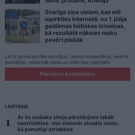
tēma, protams, Krievija
Svarīga ziņa visiem, kas mīl
iepirkties internetā: no 1. jūlija
gaidāmas būtiskas izmaiņas,
kā rezultātā nāksies maku
pavērt plašāk
LA.LV aicina portāla lietotājus, rakstot komentārus, ievērot
pieklājību, nekurināt naidu un iztikt bez rupjībām.
Pievieno komentāru
LASĪTĀKIE
Ar šo zodiaka zīmju pārstāvjiem labāk
nestrīdēties: viņi vienmēr atradīs veidu,
kā pamatīgi atriebties