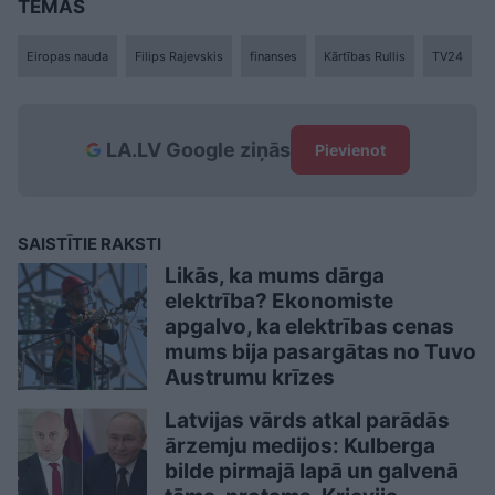
TĒMAS
Eiropas nauda
Filips Rajevskis
finanses
Kārtības Rullis
TV24
LA.LV Google ziņās
Pievienot
SAISTĪTIE RAKSTI
Likās, ka mums dārga
elektrība? Ekonomiste
apgalvo, ka elektrības cenas
mums bija pasargātas no Tuvo
Austrumu krīzes
Latvijas vārds atkal parādās
ārzemju medijos: Kulberga
bilde pirmajā lapā un galvenā