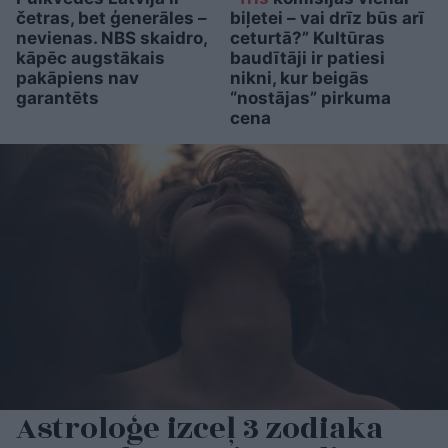
četras, bet ģenerāles –
biļetei – vai drīz būs arī
nevienas. NBS skaidro,
ceturtā?” Kultūras
kāpēc augstākais
baudītāji ir patiesi
pakāpiens nav
nikni, kur beigās
garantēts
“nostājas” pirkuma
cena
Astroloģe izceļ 3 zodiaka