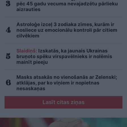
pēc 45 gadu vecuma nevajadzētu pārlieku
aizrauties
Astroloģe izceļ 3 zodiaka zīmes, kurām ir
nosliece uz emocionālu kontroli pār citiem
cilvēkiem
Slaidiņš:
Izskatās, ka jaunais Ukrainas
bruņoto spēku virspavēlnieks ir nolēmis
mainīt pieeju
Masks atsakās no vienošanās ar Zelenski;
atklājas, par ko viņiem ir nopietnas
nesaskaņas
Lasīt citas ziņas