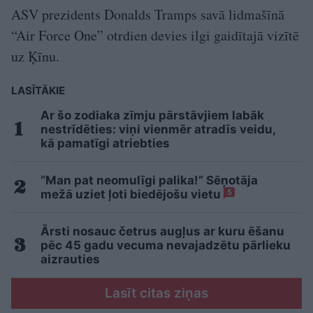
ASV prezidents Donalds Tramps savā lidmašīnā
“Air Force One” otrdien devies ilgi gaidītajā vizītē
uz Ķīnu.
LASĪTĀKIE
Ar šo zodiaka zīmju pārstāvjiem labāk
nestrīdēties: viņi vienmēr atradīs veidu,
kā pamatīgi atriebties
“Man pat neomulīgi palika!” Sēņotāja
mežā uziet ļoti biedējošu vietu
5
Ārsti nosauc četrus augļus ar kuru ēšanu
pēc 45 gadu vecuma nevajadzētu pārlieku
aizrauties
Lasīt citas ziņas