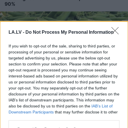
90%
LA.LV -
Do Not Process My Personal Information
If you wish to opt-out of the sale, sharing to third parties, or
processing of your personal or sensitive information for
targeted advertising by us, please use the below opt-out
section to confirm your selection. Please note that after your
opt-out request is processed you may continue seeing
interest-based ads based on personal information utilized by
us or personal information disclosed to third parties prior to
your opt-out. You may separately opt-out of the further
Ceļmalā
ieraudzīji zirņu
disclosure of your personal information by third parties on the
lauku – vai drīkst ieiet un
IAB’s list of downstream participants. This information may
also be disclosed by us to third parties on the
IAB’s List of
salasīt kādu saujiņu
Downstream Participants
that may further disclose it to other
ēšanai?
third parties.
Please note that this website/app uses one or more Google