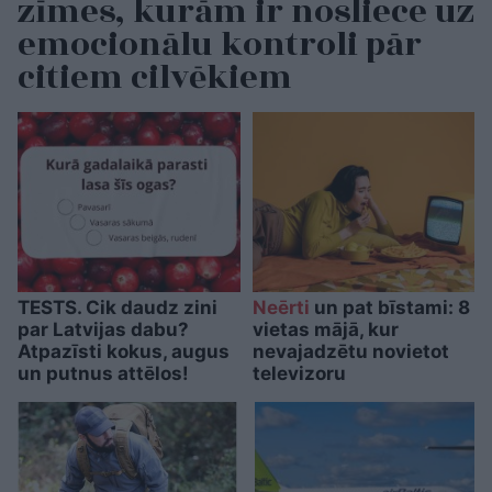
zīmes, kurām ir nosliece uz
emocionālu kontroli pār
citiem cilvēkiem
TESTS. Cik daudz zini
Neērti
un pat bīstami: 8
par Latvijas dabu?
vietas mājā, kur
Atpazīsti kokus, augus
nevajadzētu novietot
un putnus attēlos!
televizoru