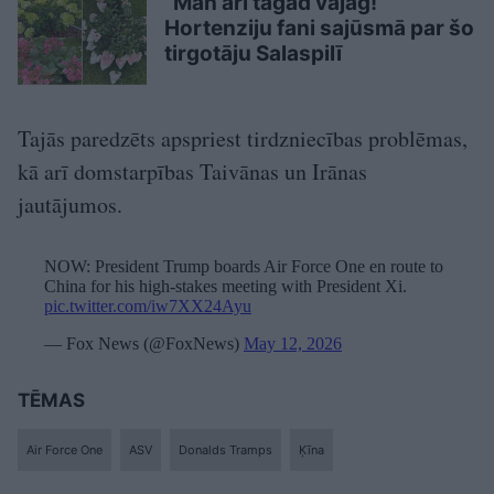
“Man arī tagad vajag!”
Hortenziju fani sajūsmā par šo
tirgotāju Salaspilī
Tajās paredzēts apspriest tirdzniecības problēmas,
kā arī domstarpības Taivānas un Irānas
jautājumos.
NOW: President Trump boards Air Force One en route to
China for his high-stakes meeting with President Xi.
pic.twitter.com/iw7XX24Ayu
— Fox News (@FoxNews)
May 12, 2026
TĒMAS
Air Force One
ASV
Donalds Tramps
Ķīna