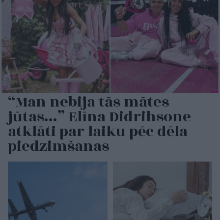
“Man nebija tās mātes
jūtas…” Elīna Didrihsone
atklāti par laiku pēc dēla
piedzimšanas