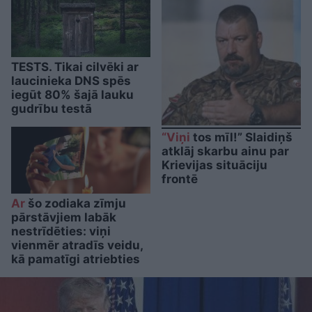
TESTS. Tikai cilvēki ar
laucinieka DNS spēs
iegūt 80% šajā lauku
gudrību testā
“Viņi
tos mīl!” Slaidiņš
atklāj skarbu ainu par
Krievijas situāciju
frontē
Ar
šo zodiaka zīmju
pārstāvjiem labāk
nestrīdēties: viņi
vienmēr atradīs veidu,
kā pamatīgi atriebties