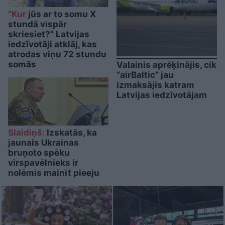
“Kur
jūs ar to somu X
stundā vispār
skriesiet?” Latvijas
iedzīvotāji atklāj, kas
atrodas viņu 72 stundu
somās
Valainis aprēķinājis, cik
“airBaltic” jau
izmaksājis katram
Latvijas iedzīvotājam
Slaidiņš:
Izskatās, ka
jaunais Ukrainas
bruņoto spēku
virspavēlnieks ir
nolēmis mainīt pieeju