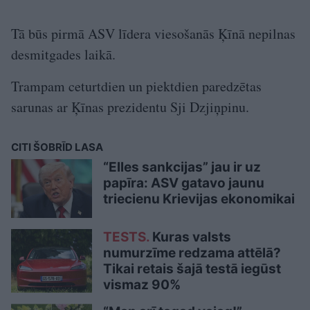
Tā būs pirmā ASV līdera viesošanās Ķīnā nepilnas
desmitgades laikā.
Trampam ceturtdien un piektdien paredzētas
sarunas ar Ķīnas prezidentu Sji Dzjiņpinu.
CITI ŠOBRĪD LASA
“Elles sankcijas” jau ir uz
papīra: ASV gatavo jaunu
triecienu Krievijas ekonomikai
TESTS.
Kuras valsts
numurzīme redzama attēlā?
Tikai retais šajā testā iegūst
vismaz 90%