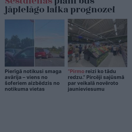
Sestdienas
plāni būs
jāpielāgo laika prognozei
Pierīgā notikusi smaga
“Pirmo
reizi ko tādu
avārija – viens no
redzu.” Pircēji sajūsmā
šoferiem aizbēdzis no
par veikalā novēroto
notikuma vietas
jaunieviesumu