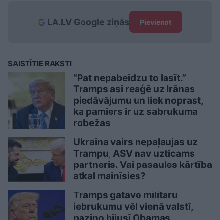
LA.LV Google ziņās
Pievienot
SAISTĪTIE RAKSTI
“Pat nepabeidzu to lasīt.”
Tramps asi reaģē uz Irānas
piedāvājumu un liek noprast,
ka pamiers ir uz sabrukuma
robežas
Ukraina vairs nepaļaujas uz
Trampu, ASV nav uzticams
partneris. Vai pasaules kārtība
atkal mainīsies?
Tramps gatavo militāru
iebrukumu vēl vienā valstī,
paziņo bijusī Obamas