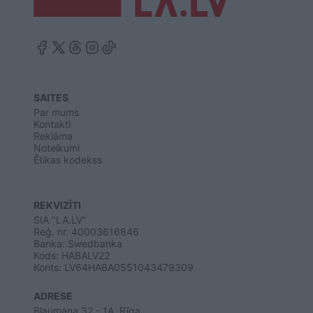
SAITES
Par mums
Kontakti
Reklāma
Noteikumi
Ētikas kodekss
REKVIZĪTI
SIA "LA.LV"
Reģ. nr. 40003616846
Banka: Swedbanka
Kods: HABALV22
Konts: LV64HABA0551043479309
ADRESE
Blaumaņa 32 - 1A, Rīga