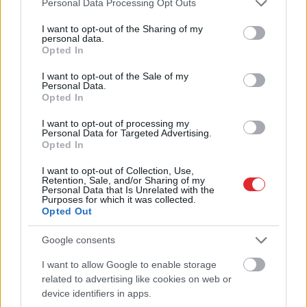
Personal Data Processing Opt Outs
services and may gather and store information including but
not limited to your visit or usage behaviour. You may click to
I want to opt-out of the Sharing of my
personal data.
grant or deny consent to Google and its third-party tags to
Opted In
use your data for below specified purposes in below Google
consent section.
I want to opt-out of the Sale of my
Personal Data.
Opted In
“Man
pat neomulīgi
Saldummīļi
dalās ar
I want to opt-out of processing my
Personal Data for Targeted Advertising.
palika!” Sēņotāja mežā
gardu mazkaloriju
Opted In
uziet ļoti biedējošu
saldējuma atradumu:
vietu
“Vienkārši bomba!”
I want to opt-out of Collection, Use,
Retention, Sale, and/or Sharing of my
Personal Data that Is Unrelated with the
Purposes for which it was collected.
Opted Out
Google consents
I want to allow Google to enable storage
Atcelt
Ziņot
related to advertising like cookies on web or
device identifiers in apps.