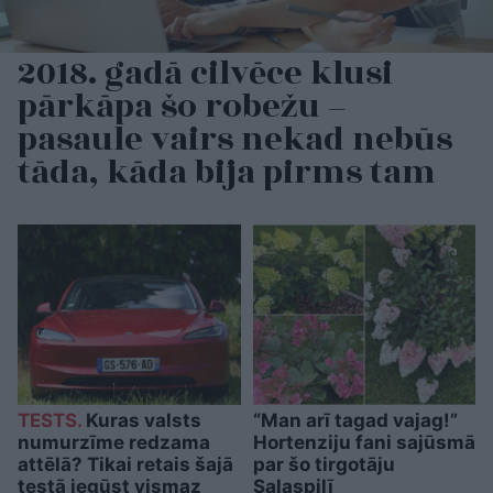
2018. gadā cilvēce klusi
pārkāpa šo robežu –
pasaule vairs nekad nebūs
tāda, kāda bija pirms tam
TESTS.
Kuras valsts
“Man arī tagad vajag!”
numurzīme redzama
Hortenziju fani sajūsmā
attēlā? Tikai retais šajā
par šo tirgotāju
testā iegūst vismaz
Salaspilī