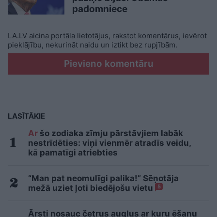
padomniece
LA.LV aicina portāla lietotājus, rakstot komentārus, ievērot
pieklājību, nekurināt naidu un iztikt bez rupjībām.
Pievieno komentāru
LASĪTĀKIE
Ar
šo zodiaka zīmju pārstāvjiem labāk
nestrīdēties: viņi vienmēr atradīs veidu,
kā pamatīgi atriebties
“Man pat neomulīgi palika!” Sēņotāja
mežā uziet ļoti biedējošu vietu
5
Ārsti nosauc četrus augļus ar kuru ēšanu