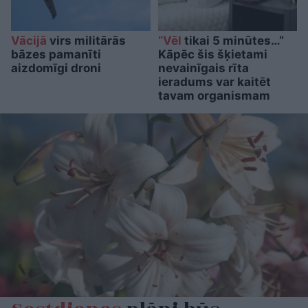
Vācijā
virs militārās
“Vēl
tikai 5 minūtes…”
bāzes pamanīti
Kāpēc šis šķietami
aizdomīgi droni
nevainīgais rīta
ieradums var kaitēt
tavam organismam