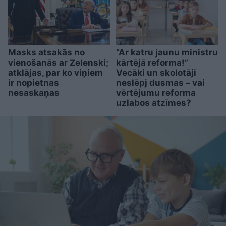
Masks atsakās no
“Ar katru jaunu ministru
vienošanās ar Zelenski;
kārtējā reforma!”
atklājas, par ko viņiem
Vecāki un skolotāji
ir nopietnas
neslēpj dusmas – vai
nesaskaņas
vērtējumu reforma
uzlabos atzīmes?