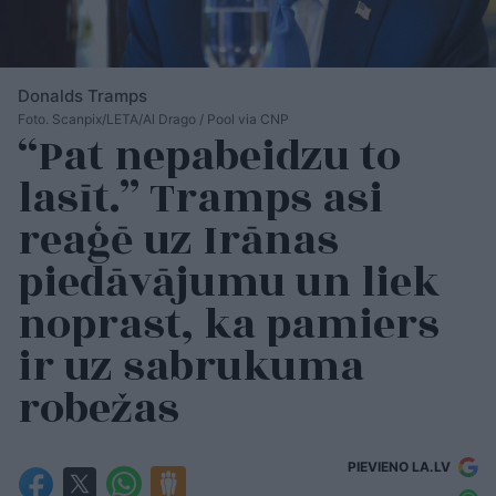
Donalds Tramps
Foto. Scanpix/LETA/Al Drago / Pool via CNP
“Pat nepabeidzu to
lasīt.” Tramps asi
reaģē uz Irānas
piedāvājumu un liek
noprast, ka pamiers
ir uz sabrukuma
robežas
PIEVIENO LA.LV