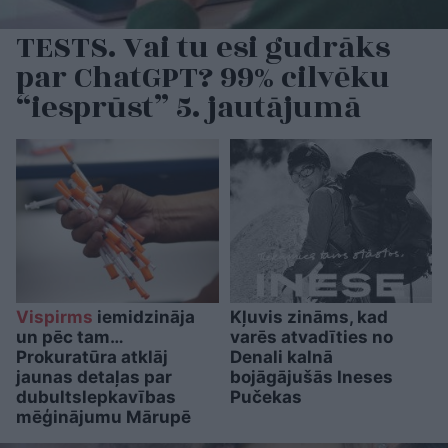
TESTS. Vai tu esi gudrāks
par ChatGPT? 99% cilvēku
“iesprūst” 5. jautājumā
Vispirms
iemidzināja
Kļuvis zināms, kad
un pēc tam…
varēs atvadīties no
Prokuratūra atklāj
Denali kalnā
jaunas detaļas par
bojāgājušās Ineses
dubultslepkavības
Pučekas
mēģinājumu Mārupē