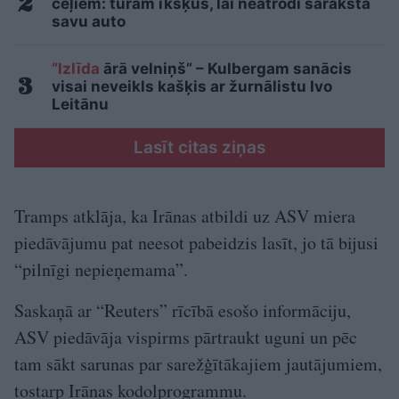
ceļiem: turam īkšķus, lai neatrodi sarakstā
savu auto
“Izlīda
ārā velniņš” – Kulbergam sanācis
visai neveikls kašķis ar žurnālistu Ivo
Leitānu
Lasīt citas ziņas
Tramps atklāja, ka Irānas atbildi uz ASV miera
piedāvājumu pat neesot pabeidzis lasīt, jo tā bijusi
“pilnīgi nepieņemama”.
Saskaņā ar “Reuters” rīcībā esošo informāciju,
ASV piedāvāja vispirms pārtraukt uguni un pēc
tam sākt sarunas par sarežģītākajiem jautājumiem,
tostarp Irānas kodolprogrammu.