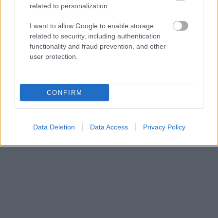
related to personalization.
I want to allow Google to enable storage
related to security, including authentication
functionality and fraud prevention, and other
Krievija atsakās
“Izlīda
ārā velniņš” –
user protection.
pārtraukt vai iesaldēt
Kulbergam sanācis
karu, ja netiks izpildīta
visai neveikls kašķis ar
kāda konkrēta prasība
žurnālistu Ivo Leitānu
CONFIRM
Data Deletion
Data Access
Privacy Policy