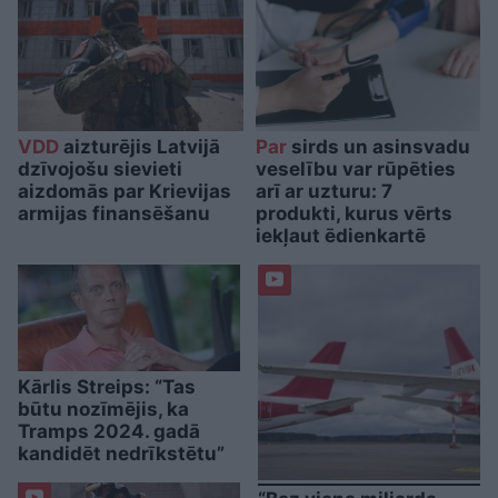
VDD
aizturējis Latvijā
Par
sirds un asinsvadu
dzīvojošu sievieti
veselību var rūpēties
aizdomās par Krievijas
arī ar uzturu: 7
armijas finansēšanu
produkti, kurus vērts
iekļaut ēdienkartē
Kārlis Streips: “Tas
būtu nozīmējis, ka
Tramps 2024. gadā
kandidēt nedrīkstētu”