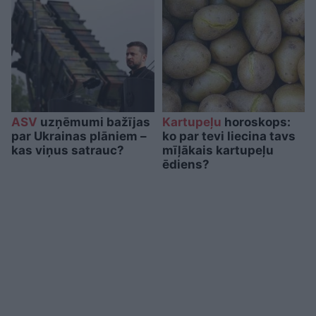
ASV
uzņēmumi bažījas
Kartupeļu
horoskops:
par Ukrainas plāniem –
ko par tevi liecina tavs
kas viņus satrauc?
mīļākais kartupeļu
ēdiens?