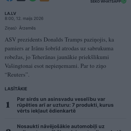
SEKO WHATSAPP
LA.LV
8:00, 12. maijs 2026
Ziņas
Ārzemēs
ASV prezidents Donalds Tramps paziņojis, ka
pamiers ar Irānu šobrīd atrodas uz sabrukuma
robežas, jo Teherānas jaunākie priekšlikumi
Vašingtonai esot nepieņemami. Par to ziņo
“Reuters⁠”.
LASĪTĀKIE
Par sirds un asinsvadu veselību var
rūpēties arī ar uzturu: 7 produkti, kurus
vērts iekļaut ēdienkartē
Nosaukti nāvējošākie automobiļi uz