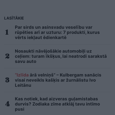
LASĪTĀKIE
Par sirds un asinsvadu veselību var
rūpēties arī ar uzturu: 7 produkti, kurus
vērts iekļaut ēdienkartē
Nosaukti nāvējošākie automobiļi uz
ceļiem: turam īkšķus, lai neatrodi sarakstā
savu auto
“Izlīda
ārā velniņš” – Kulbergam sanācis
visai neveikls kašķis ar žurnālistu Ivo
Leitānu
Kas notiek, kad aizveras guļamistabas
durvis? Zodiaka zīme atklāj tavu intīmo
pusi