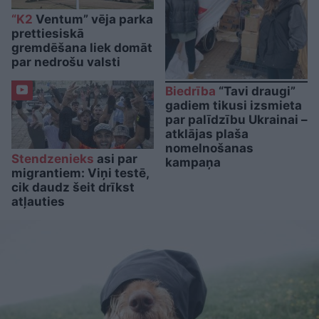
“K2
Ventum” vēja parka
prettiesiskā
gremdēšana liek domāt
par nedrošu valsti
Biedrība
“Tavi draugi”
gadiem tikusi izsmieta
par palīdzību Ukrainai –
atklājas plaša
nomelnošanas
Stendzenieks
asi par
kampaņa
migrantiem: Viņi testē,
cik daudz šeit drīkst
atļauties