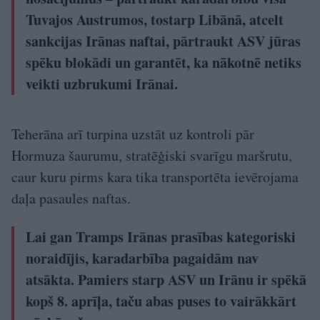
Tuvajos Austrumos, tostarp Libānā, atcelt
sankcijas Irānas naftai, pārtraukt ASV jūras
spēku blokādi un garantēt, ka nākotnē netiks
veikti uzbrukumi Irānai.
Teherāna arī turpina uzstāt uz kontroli pār
Hormuza šaurumu, stratēģiski svarīgu maršrutu,
caur kuru pirms kara tika transportēta ievērojama
daļa pasaules naftas.
Lai gan Tramps Irānas prasības kategoriski
noraidījis, karadarbība pagaidām nav
atsākta. Pamiers starp ASV un Irānu ir spēkā
kopš 8. aprīļa, taču abas puses to vairākkārt