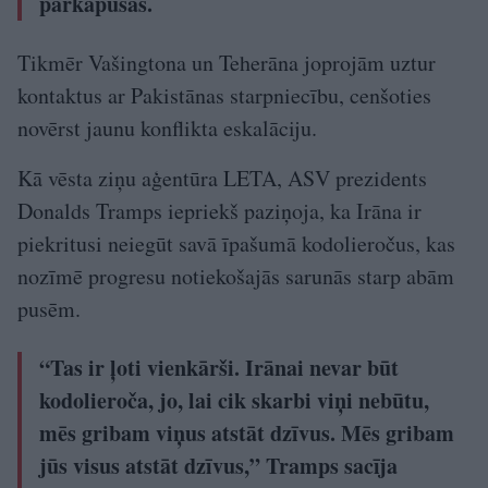
pārkāpušas.
Tikmēr Vašingtona un Teherāna joprojām uztur
kontaktus ar Pakistānas starpniecību, cenšoties
novērst jaunu konflikta eskalāciju.
Kā vēsta ziņu aģentūra LETA, ASV prezidents
Donalds Tramps iepriekš paziņoja, ka Irāna ir
piekritusi neiegūt savā īpašumā kodolieročus, kas
nozīmē progresu notiekošajās sarunās starp abām
pusēm.
“Tas ir ļoti vienkārši. Irānai nevar būt
kodolieroča, jo, lai cik skarbi viņi nebūtu,
mēs gribam viņus atstāt dzīvus. Mēs gribam
jūs visus atstāt dzīvus,” Tramps sacīja