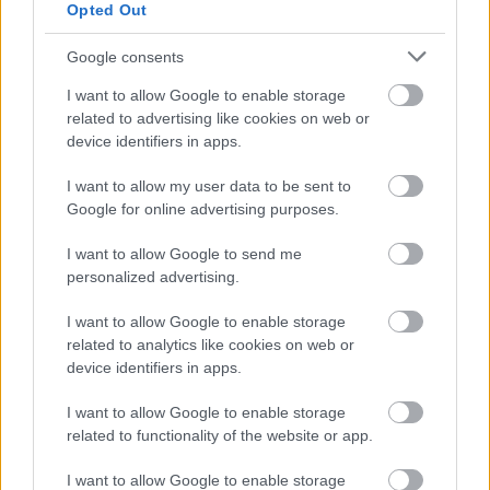
Opted Out
Google consents
I want to allow Google to enable storage
Atcelt
Ziņot
related to advertising like cookies on web or
device identifiers in apps.
I want to allow my user data to be sent to
Google for online advertising purposes.
“Dzīvais
Nostradams”
I want to allow Google to send me
izsaka drūmu prognozi
personalized advertising.
2026. gada otrajai pusei:
I want to allow Google to enable storage
“Tas palielina tiešu
related to analytics like cookies on web or
sadursmju iespējamību”
device identifiers in apps.
I want to allow Google to enable storage
related to functionality of the website or app.
I want to allow Google to enable storage