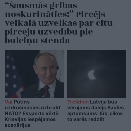
“Šausmās gribas
noskurināties!” Pircējs
veikalā uzvelkas par citu
pircēju uzvedību pie
bulciņu stenda
Vai
Putins
Trešdien
Latvijā būs
uzdrošināsies uzbrukt
vērojams daļējs Saules
NATO? Eksperts vērtē
aptumsums: lūk, cikos
Krievijas iespējamos
to varēs redzēt
scenārijus