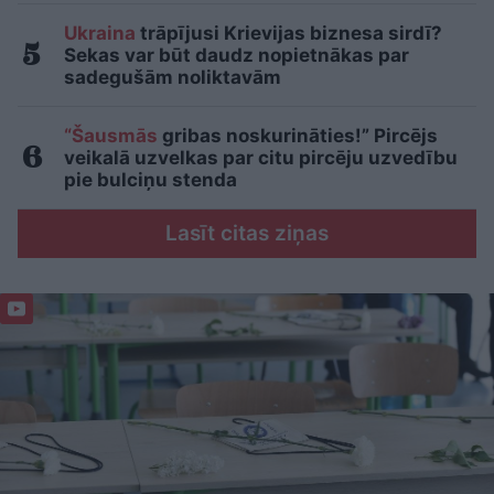
Ukraina
trāpījusi Krievijas biznesa sirdī?
Sekas var būt daudz nopietnākas par
sadegušām noliktavām
“Šausmās
gribas noskurināties!” Pircējs
veikalā uzvelkas par citu pircēju uzvedību
pie bulciņu stenda
Lasīt citas ziņas