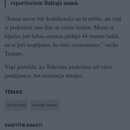
reportieriem Baltajā namā.
“Irānai nevar būt kodolieroča un tā nebūs, un viņi
ir piekrituši tam līdz ar citām lietām. Mums ir
bijušas ļoti labas sarunas pēdējo 44 stundu laikā,
un ir ļoti iespējams, ka mēs vienosimies,” sacīja
Tramps.
Viņš piebilda, ka Teherāna piekritusi arī citos
jautājumos, bet neminēja detaļas.
TĒMAS
ASV un Irāna
Donalds Tramps
SAISTĪTIE RAKSTI