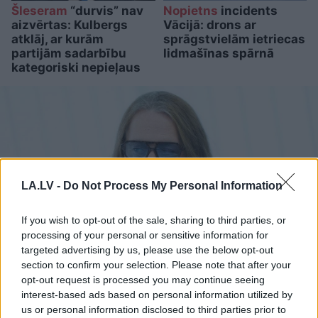
Šleseram
“durvis” nav
Nopietns
incidents
aizvērtas: Kulbergs
Vācijā: drons ar
atklāj, ar kurām
sprāgstvielām ietriecas
partijām sadarbību
lidmašīnas spārnā
kategoriski nepieļaus
LA.LV -
Do Not Process My Personal Information
If you wish to opt-out of the sale, sharing to third parties, or
processing of your personal or sensitive information for
targeted advertising by us, please use the below opt-out
section to confirm your selection. Please note that after your
FOTO.
Laulības ostā
opt-out request is processed you may continue seeing
interest-based ads based on personal information utilized by
iestūrējis tautā mīlētais
us or personal information disclosed to third parties prior to