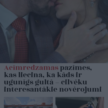
Acīmredzamas
pazīmes,
kas liecina, ka kāds ir
ugunīgs gultā – cilvēku
interesantākie novērojumi