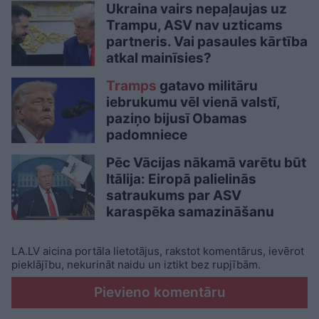
Ukraina vairs nepaļaujas uz
Trampu, ASV nav uzticams
partneris. Vai pasaules kārtība
atkal mainīsies?
Tramps
gatavo militāru
iebrukumu vēl vienā valstī,
paziņo bijusī Obamas
padomniece
Pēc Vācijas nākamā varētu būt
Itālija: Eiropā palielinās
satraukums par ASV
karaspēka samazināšanu
LA.LV aicina portāla lietotājus, rakstot komentārus, ievērot
pieklājību, nekurināt naidu un iztikt bez rupjībām.
Pievieno komentāru