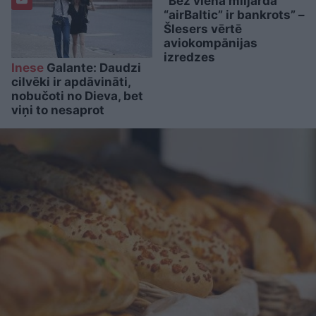
“Bez viena miljarda
“airBaltic” ir bankrots” –
Šlesers vērtē
aviokompānijas
izredzes
Inese
Galante: Daudzi
cilvēki ir apdāvināti,
nobučoti no Dieva, bet
viņi to nesaprot