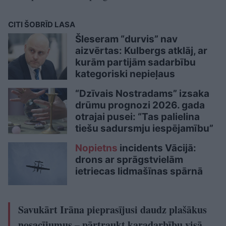
CITI ŠOBRĪD LASA
Šleseram “durvis” nav
aizvērtas: Kulbergs atklāj, ar
kurām partijām sadarbību
kategoriski nepieļaus
“Dzīvais Nostradams” izsaka
drūmu prognozi 2026. gada
otrajai pusei: “Tas palielina
tiešu sadursmju iespējamību”
Nopietns
incidents Vācijā:
drons ar sprāgstvielām
ietriecas lidmašīnas spārnā
Savukārt Irāna pieprasījusi daudz plašākus
nosacījumus – pārtraukt karadarbību visā