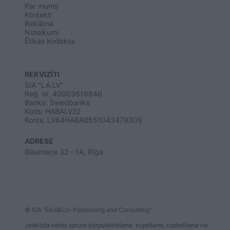
Par mums
Kontakti
Reklāma
Noteikumi
Ētikas kodekss
REKVIZĪTI
SIA "LA.LV"
Reģ. nr. 40003616846
Banka: Swedbanka
Kods: HABALV22
Konts: LV64HABA0551043479309
ADRESE
Blaumaņa 32 - 1A, Rīga
© SIA "Ekis&Co-Positioning and Consulting"
Jebkāda veida satura pārpublicēšana, kopēšana, izplatīšana vai