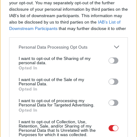
aktieris Kristians Kareļins
your opt-out. You may separately opt-out of the further
disclosure of your personal information by third parties on the
IAB’s list of downstream participants. This information may
also be disclosed by us to third parties on the
IAB’s List of
Downstream Participants
that may further disclose it to other
third parties.
Please note that this website/app uses one or more Google
Personal Data Processing Opt Outs
services and may gather and store information including but
not limited to your visit or usage behaviour. You may click to
I want to opt-out of the Sharing of my
personal data.
grant or deny consent to Google and its third-party tags to
Opted In
use your data for below specified purposes in below Google
“Latvijā
izglītība ir
“Mana
ziņa viņu bija
consent section.
I want to opt-out of the Sale of my
iebraukusi auzās…”
sasniegusi caur
Personal Data.
Vecāki spriež par
kosmosu. Tas bija
Opted In
Izglītības ministrijas
maģiski un skaisti,”
nenosvērtajām darba
Sandra Osiņa dalās
I want to opt-out of processing my
spējām
siltā atmiņu stāstā par
Personal Data for Targeted Advertising.
Opted In
Klāsu Vāveri
I want to opt-out of Collection, Use,
Retention, Sale, and/or Sharing of my
Personal Data that Is Unrelated with the
Purposes for which it was collected.