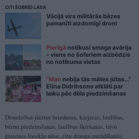
CITI ŠOBRĪD LASA
Vācijā virs militārās bāzes
pamanīti aizdomīgi droni
Pierīgā
notikusi smaga avārija
– viens no šoferiem aizbēdzis
no notikuma vietas
“Man
nebija tās mātes jūtas…”
Elīna Didrihsone atklāti par
laiku pēc dēla piedzimšanas
Draudzībai jāiztur brieduma, karjeras, laulības,
bērnu piedzimšanas, laulības šķiršanas, tuvu
ģimenes locekļu nāve, citu draugu parādīšanās,