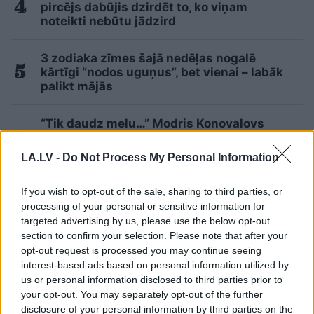
pircējs dabūjis dzirdēt to, ko viņam
noteikti nebūtu jādzird
3 zodiaka zīmes šajā nedēļas nogalē
kārtīgi “nodos uguņus”, bet vienai – labāk
palikt mājās
“Tik daudz melu…” Modris Konovalovs
atklāj, ko ekspertīzē konstatēja nošauto
suņu kuņģos
2
LA.LV -
Do Not Process My Personal Information
Lasīt citas ziņas
If you wish to opt-out of the sale, sharing to third parties, or
processing of your personal or sensitive information for
targeted advertising by us, please use the below opt-out
section to confirm your selection. Please note that after your
opt-out request is processed you may continue seeing
interest-based ads based on personal information utilized by
us or personal information disclosed to third parties prior to
your opt-out. You may separately opt-out of the further
disclosure of your personal information by third parties on the