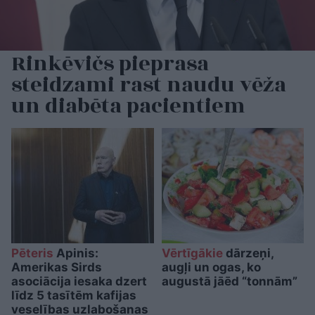
Rinkēvičs pieprasa
steidzami rast naudu vēža
un diabēta pacientiem
Pēteris
Apinis:
Vērtīgākie
dārzeņi,
Amerikas Sirds
augļi un ogas, ko
asociācija iesaka dzert
augustā jāēd “tonnām”
līdz 5 tasītēm kafijas
veselības uzlabošanas