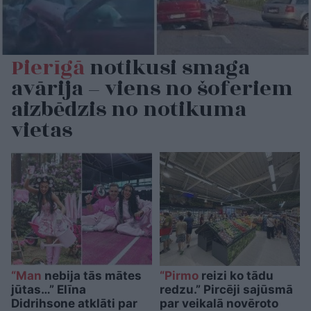
Pierīgā
notikusi smaga
avārija – viens no šoferiem
aizbēdzis no notikuma
vietas
“Man
nebija tās mātes
“Pirmo
reizi ko tādu
jūtas…” Elīna
redzu.” Pircēji sajūsmā
Didrihsone atklāti par
par veikalā novēroto