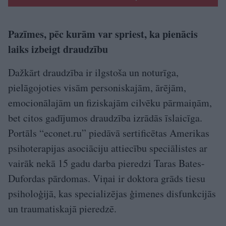
Pazīmes, pēc kurām var spriest, ka pienācis
laiks izbeigt draudzību
Dažkārt draudzība ir ilgstoša un noturīga,
pielāgojoties visām personiskajām, ārējām,
emocionālajām un fiziskajām cilvēku pārmaiņām,
bet citos gadījumos draudzība izrādās īslaicīga.
Portāls “econet.ru” piedāvā sertificētas Amerikas
psihoterapijas asociāciju attiecību speciālistes ar
vairāk nekā 15 gadu darba pieredzi Taras Bates-
Dufordas pārdomas. Viņai ir doktora grāds tiesu
psiholoģijā, kas specializējas ģimenes disfunkcijās
un traumatiskajā pieredzē.