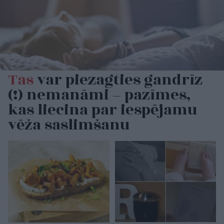
Tas
var piezagties gandrīz
(!) nemanāmi – pazīmes,
kas liecina par iespējamu
vēža saslimšanu