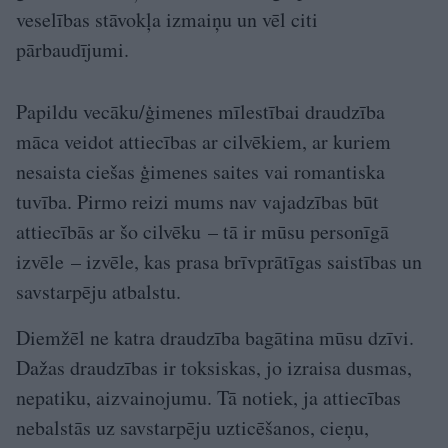
veselības stāvokļa izmaiņu un vēl citi
pārbaudījumi.
Papildu vecāku/ģimenes mīlestībai draudzība
māca veidot attiecības ar cilvēkiem, ar kuriem
nesaista ciešas ģimenes saites vai romantiska
tuvība. Pirmo reizi mums nav vajadzības būt
attiecībās ar šo cilvēku – tā ir mūsu personīgā
izvēle – izvēle, kas prasa brīvprātīgas saistības un
savstarpēju atbalstu.
Diemžēl ne katra draudzība bagātina mūsu dzīvi.
Dažas draudzības ir toksiskas, jo izraisa dusmas,
nepatiku, aizvainojumu. Tā notiek, ja attiecības
nebalstās uz savstarpēju uzticēšanos, cieņu,