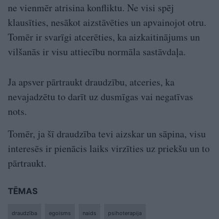
ne vienmēr atrisina konfliktu. Ne visi spēj
klausīties, nesākot aizstāvēties un apvainojot otru.
Tomēr ir svarīgi atcerēties, ka aizkaitinājums un
vilšanās ir visu attiecību normāla sastāvdaļa.
Ja apsver pārtraukt draudzību, atceries, ka
nevajadzētu to darīt uz dusmīgas vai negatīvas
nots.
Tomēr, ja šī draudzība tevi aizskar un sāpina, visu
interesēs ir pienācis laiks virzīties uz priekšu un to
pārtraukt.
TĒMAS
draudzība
egoisms
naids
psihoterapija