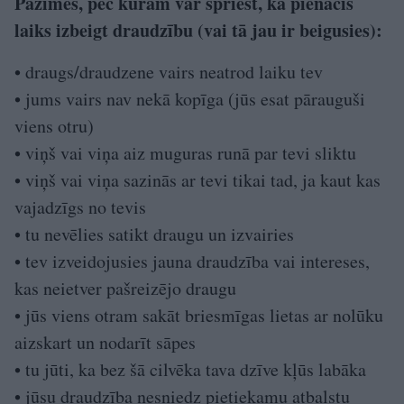
Pazīmes, pēc kurām var spriest, ka pienācis
laiks izbeigt draudzību (vai tā jau ir beigusies):
• draugs/draudzene vairs neatrod laiku tev
• jums vairs nav nekā kopīga (jūs esat pārauguši
viens otru)
• viņš vai viņa aiz muguras runā par tevi sliktu
• viņš vai viņa sazinās ar tevi tikai tad, ja kaut kas
vajadzīgs no tevis
• tu nevēlies satikt draugu un izvairies
• tev izveidojusies jauna draudzība vai intereses,
kas neietver pašreizējo draugu
• jūs viens otram sakāt briesmīgas lietas ar nolūku
aizskart un nodarīt sāpes
• tu jūti, ka bez šā cilvēka tava dzīve kļūs labāka
• jūsu draudzība nesniedz pietiekamu atbalstu