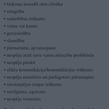
• tieksme nosodīt otru cilvēku
• stingrība
• sadarbības trūkums
• vaina vai kauns
• greizsirdība
• skaudība
• pārmetumi, apvainojumi
• nespēja atzīt savu vainu attiecību problēmās
• nespēja piedot
• slikta komunikācija/komunikācijas trūkums
• nespēja mainīties un pielāgoties pārmaiņām
• savstarpējas cieņas trūkums
• savtīgums, egoisms
• nespēja vienoties