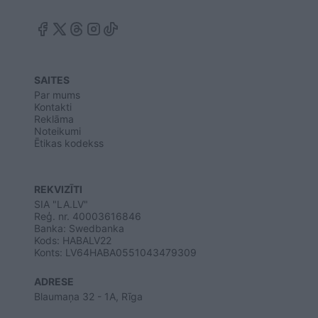
SAITES
Par mums
Kontakti
Reklāma
Noteikumi
Ētikas kodekss
REKVIZĪTI
SIA "LA.LV"
Reģ. nr. 40003616846
Banka: Swedbanka
Kods: HABALV22
Konts: LV64HABA0551043479309
ADRESE
Blaumaņa 32 - 1A, Rīga