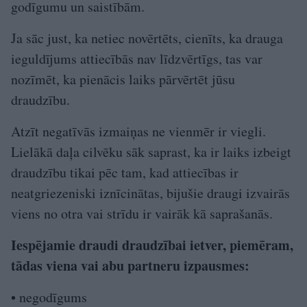
godīgumu un saistībām.
Ja sāc just, ka netiec novērtēts, cienīts, ka drauga
ieguldījums attiecībās nav līdzvērtīgs, tas var
nozīmēt, ka pienācis laiks pārvērtēt jūsu
draudzību.
Atzīt negatīvās izmaiņas ne vienmēr ir viegli.
Lielākā daļa cilvēku sāk saprast, ka ir laiks izbeigt
draudzību tikai pēc tam, kad attiecības ir
neatgriezeniski iznīcinātas, bijušie draugi izvairās
viens no otra vai strīdu ir vairāk kā saprašanās.
Iespējamie draudi draudzībai ietver, piemēram,
tādas viena vai abu partneru izpausmes:
• negodīgums