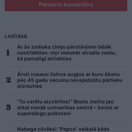
Pievieno komentāru
LASĪTĀKIE
Ar šo zodiaka zīmju pārstāvjiem labāk
nestrīdēties: viņi vienmēr atradīs veidu,
kā pamatīgi atriebties
Ārsti nosauc četrus augļus ar kuru ēšanu
pēc 45 gadu vecuma nevajadzētu pārlieku
aizrauties
“Tu varētu aizvērties!” Beata Jonīte jau
atkal nonāk uzmanības centrā – šoreiz ar
superdārgu pulksteni
Nabaga cilvēks! “Pepco” veikalā kāds