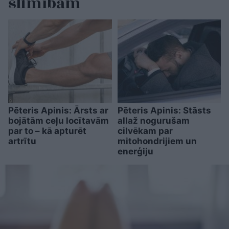
slimībām
Pēteris Apinis: Ārsts ar
Pēteris Apinis: Stāsts
bojātām ceļu locītavām
allaž nogurušam
par to – kā apturēt
cilvēkam par
artrītu
mitohondrijiem un
enerģiju