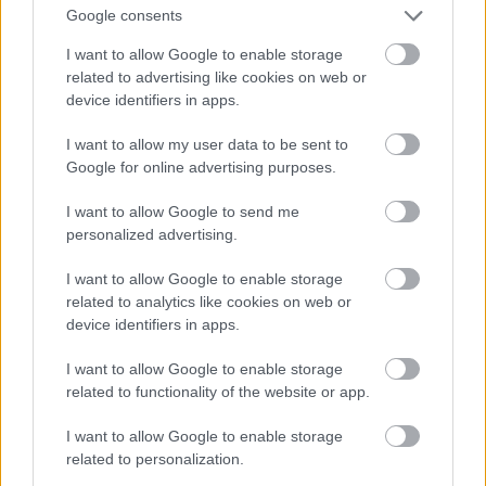
Google consents
iemesli – viens no tiem
B12 līmenis,
ir ļoti izplatīts
novecošana un
I want to allow Google to enable storage
Atcelt
Ziņot
mitohondriji
related to advertising like cookies on web or
device identifiers in apps.
I want to allow my user data to be sent to
Google for online advertising purposes.
I want to allow Google to send me
personalized advertising.
I want to allow Google to enable storage
related to analytics like cookies on web or
device identifiers in apps.
I want to allow Google to enable storage
Speciālisti
nosauc laikus,
related to functionality of the website or app.
kad kafiju labāk nedzert –
I want to allow Google to enable storage
tā var negatīvi ietekmēt
related to personalization.