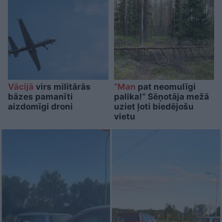
Vācijā
virs militārās
“Man
pat neomulīgi
bāzes pamanīti
palika!” Sēņotāja mežā
aizdomīgi droni
uziet ļoti biedējošu
vietu