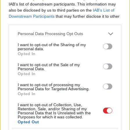
IAB’s list of downstream participants. This information may
also be disclosed by us to third parties on the
IAB’s List of
Downstream Participants
that may further disclose it to other
third parties.
Please note that this website/app uses one or more Google
Personal Data Processing Opt Outs
Veselības
rādītāji, ko pēc 40
services and may gather and store information including but
not limited to your visit or usage behaviour. You may click to
I want to opt-out of the Sharing of my
gadu vecuma būtu vērts
personal data.
grant or deny consent to Google and its third-party tags to
Opted In
pārbaudīt vismaz reizi gadā
use your data for below specified purposes in below Google
consent section.
I want to opt-out of the Sale of my
Personal Data.
Opted In
I want to opt-out of processing my
Personal Data for Targeted Advertising.
Opted In
I want to opt-out of Collection, Use,
Retention, Sale, and/or Sharing of my
Personal Data that Is Unrelated with the
Purposes for which it was collected.
Opted Out
Vienmēr aukstas rokas
Pēteris
Apinis:
un kājas? 6 iespējamie
Pazemināts vitamīna