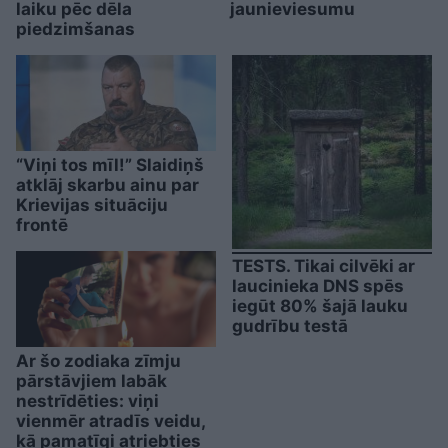
laiku pēc dēla
jaunieviesumu
piedzimšanas
“Viņi tos mīl!” Slaidiņš
atklāj skarbu ainu par
Krievijas situāciju
frontē
TESTS. Tikai cilvēki ar
laucinieka DNS spēs
iegūt 80% šajā lauku
gudrību testā
Ar šo zodiaka zīmju
pārstāvjiem labāk
nestrīdēties: viņi
vienmēr atradīs veidu,
kā pamatīgi atriebties