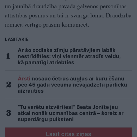
un jaunībā draudzība pavada galvenos personības
attīstības posmus un tai ir svarīga loma. Draudzība
iemāca vērtīgo prasmi komunicēt.
LASĪTĀKIE
Ar šo zodiaka zīmju pārstāvjiem labāk
nestrīdēties: viņi vienmēr atradīs veidu,
kā pamatīgi atriebties
Ārsti
nosauc četrus augļus ar kuru ēšanu
pēc 45 gadu vecuma nevajadzētu pārlieku
aizrauties
“Tu varētu aizvērties!” Beata Jonīte jau
atkal nonāk uzmanības centrā – šoreiz ar
superdārgu pulksteni
Lasīt citas ziņas