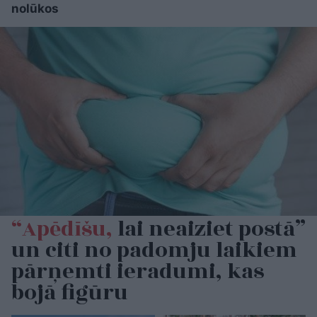
nolūkos
“Apēdīšu,
lai neaiziet postā”
un citi no padomju laikiem
pārņemti ieradumi, kas
bojā figūru