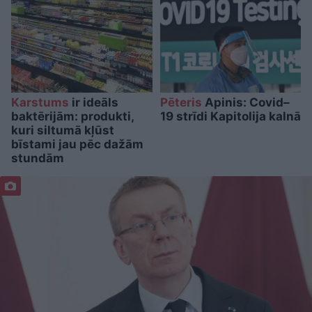
Karstums
ir ideāls
Pēteris
Apinis: Covid–
baktērijām: produkti,
19 strīdi Kapitolija kalnā
kuri siltumā kļūst
bīstami jau pēc dažām
stundām