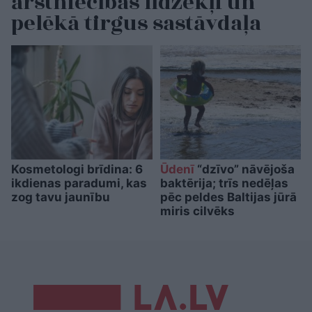
ārstniecības līdzekļi un
pelēkā tirgus sastāvdaļa
Kosmetologi brīdina: 6
Ūdenī
“dzīvo” nāvējoša
ikdienas paradumi, kas
baktērija; trīs nedēļas
zog tavu jaunību
pēc peldes Baltijas jūrā
miris cilvēks