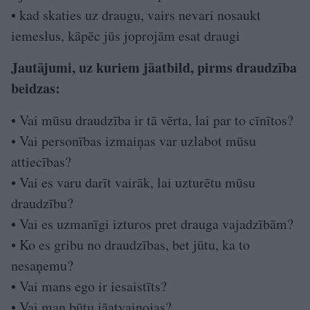
• kad skaties uz draugu, vairs nevari nosaukt
iemeslus, kāpēc jūs joprojām esat draugi
Jautājumi, uz kuriem jāatbild, pirms draudzība
beidzas:
• Vai mūsu draudzība ir tā vērta, lai par to cīnītos?
• Vai personības izmaiņas var uzlabot mūsu
attiecības?
• Vai es varu darīt vairāk, lai uzturētu mūsu
draudzību?
• Vai es uzmanīgi izturos pret drauga vajadzībām?
• Ko es gribu no draudzības, bet jūtu, ka to
nesaņemu?
• Vai mans ego ir iesaistīts?
• Vai man būtu jāatvainojas?