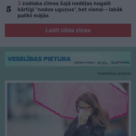
3
zodiaka zīmes šajā nedēļas nogalē
kārtīgi “nodos uguņus”, bet vienai – labāk
palikt mājās
Lasīt citas ziņas
Sadarbības projekts