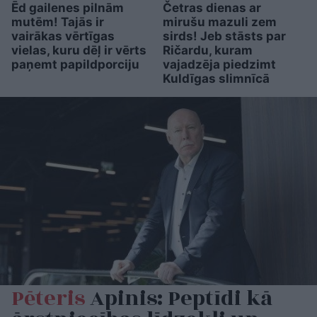
Ēd gailenes pilnām
Četras dienas ar
mutēm! Tajās ir
mirušu mazuli zem
vairākas vērtīgas
sirds! Jeb stāsts par
vielas, kuru dēļ ir vērts
Ričardu, kuram
paņemt papildporciju
vajadzēja piedzimt
Kuldīgas slimnīcā
Pēteris
Apinis: Peptīdi kā