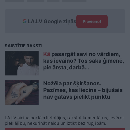
LA.LV Google ziņās
Pievienot
SAISTĪTIE RAKSTI
Kā
pasargāt sevi no vārdiem,
kas ievaino? Tos saka ģimenē,
pie ārsta, darbā…
Nožēla par šķiršanos.
Pazīmes, kas liecina – bijušais
nav gatavs pielikt punktu
LA.LV aicina portāla lietotājus, rakstot komentārus, ievērot
pieklājību, nekurināt naidu un iztikt bez rupjībām.