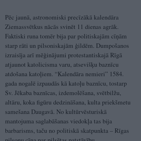
Pēc jaunā, astronomiski precīzākā kalendāra
Ziemassvētkus nācās svinēt 11 dienas agrāk.
Faktiski runa tomēr bija par politiskajām cīņām
starp rāti un pilsoniskajām ģildēm. Dumpošanos
izraisīja arī mēģinājumi protestantiskajā Rīgā
atjaunot katolicisma varu, atsevišķu baznīcu
atdošana katoļiem. “Kalendāra nemieri” 1584.
gada nogalē izpaudās kā katoļu baznīcu, tostarp
Sv. Jēkaba baznīcas, izdemolēšana, svētbilžu,
altāru, koka figūru dedzināšana, kulta priekšmetu
samešana Daugavā. No kultūrvēsturiskā
mantojuma saglabāšanas viedokļa tas bija
barbarisms, taču no politiskā skatpunkta – Rīgas
pilsoņu cīņa par pilsētas patstāvību.