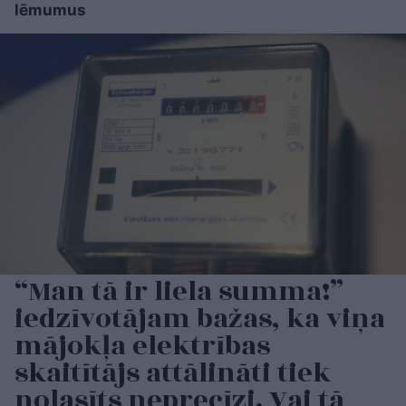
lēmumus
“Man tā ir liela summa!”
iedzīvotājam bažas, ka viņa
mājokļa elektrības
skaitītājs attālināti tiek
nolasīts neprecīzi. Vai tā