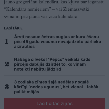
jauno gregoriāņu kalendāru, kas kļuva par ieganstu
“Kalendāra nemieriem” – vai Ziemassvētki
svinami pēc jaunā vai vecā kalendāra.
LASĪTĀKIE
Ārsti nosauc četrus augļus ar kuru ēšanu
pēc 45 gadu vecuma nevajadzētu pārlieku
aizrauties
Nabaga cilvēks! “Pepco” veikalā kāds
pircējs dabūjis dzirdēt to, ko viņam
noteikti nebūtu jādzird
3 zodiaka zīmes šajā nedēļas nogalē
kārtīgi “nodos uguņus”, bet vienai – labāk
palikt mājās
Lasīt citas ziņas