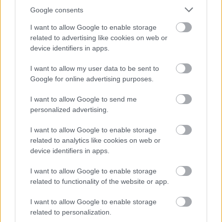
Google consents
I want to allow Google to enable storage
Atcelt
Ziņot
related to advertising like cookies on web or
device identifiers in apps.
I want to allow my user data to be sent to
Google for online advertising purposes.
I want to allow Google to send me
personalized advertising.
I want to allow Google to enable storage
related to analytics like cookies on web or
Nabaga
cilvēks! “Pepco”
device identifiers in apps.
veikalā kāds pircējs dabūjis
I want to allow Google to enable storage
dzirdēt to, ko viņam
related to functionality of the website or app.
noteikti nebūtu jādzird
I want to allow Google to enable storage
related to personalization.