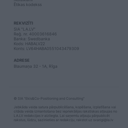
Ētikas kodekss
REKVIZĪTI
SIA "LA.LV"
Reģ. nr. 40003616846
Banka: Swedbanka
Kods: HABALV22
Konts: LV64HABA0551043479309
ADRESE
Blaumaņa 32 - 1A, Rīga
© SIA "Ekis&Co-Positioning and Consulting"
Jebkāda veida satura pārpublicēšana, kopēšana, izplatīšana vai
citāda veida izmantošana bez iepriekšējas rakstiskas atļaujas no
LA.LV redakcijas ir aizliegta. Lai saņemtu atļauju pārpublicēt
rakstus, lūdzu, sazinieties ar redakciju, rakstot uz
svarigi@la.lv