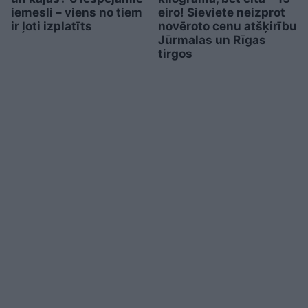
iemesli – viens no tiem
eiro! Sieviete neizprot
ir ļoti izplatīts
novēroto cenu atšķirību
Jūrmalas un Rīgas
tirgos