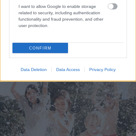
I want to allow Google to enable storage
related to security, including authentication
functionality and fraud prevention, and other
user protection.
Vai
pastāv tāds
“Tu
varētu aizvērties!”
CONFIRM
“nekaitīgs” alkohols?
Beata Jonīte jau atkal
Zinātnieki kliedē
nonāk uzmanības
populārākos mītus
centrā – šoreiz ar
Data Deletion
Data Access
Privacy Policy
superdārgu pulksteni