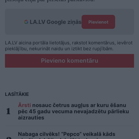
LA.LV Google ziņās
Pievienot
LA.LV aicina portāla lietotājus, rakstot komentārus, ievērot
pieklājību, nekurināt naidu un iztikt bez rupjībām.
Pievieno komentāru
LASĪTĀKIE
Ārsti
nosauc četrus augļus ar kuru ēšanu
pēc 45 gadu vecuma nevajadzētu pārlieku
aizrauties
Nabaga cilvēks! “Pepco” veikalā kāds