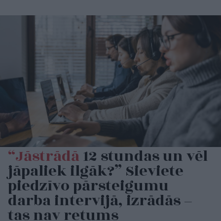
“Jāstrādā
12 stundas un vēl
jāpaliek ilgāk?” Sieviete
piedzīvo pārsteigumu
darba intervijā, izrādās –
tas nav retums