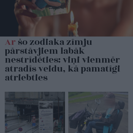
Ar
šo zodiaka zīmju
pārstāvjiem labāk
nestrīdēties: viņi vienmēr
atradīs veidu, kā pamatīgi
atriebties