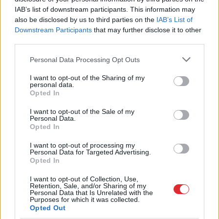
IAB’s list of downstream participants. This information may
also be disclosed by us to third parties on the
IAB’s List of
Downstream Participants
that may further disclose it to other
third parties.
Please note that this website/app uses one or more Google
Personal Data Processing Opt Outs
services and may gather and store information including but
not limited to your visit or usage behaviour. You may click to
I want to opt-out of the Sharing of my
personal data.
grant or deny consent to Google and its third-party tags to
Opted In
use your data for below specified purposes in below Google
consent section.
I want to opt-out of the Sale of my
Personal Data.
Opted In
I want to opt-out of processing my
Personal Data for Targeted Advertising.
Opted In
I want to opt-out of Collection, Use,
Retention, Sale, and/or Sharing of my
Personal Data that Is Unrelated with the
Purposes for which it was collected.
Opted Out