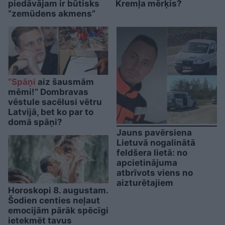
piedāvājam ir būtisks
Kremļa mērķis?
“zemūdens akmens”
“Spāņi
aiz šausmām
mēmi!” Dombravas
vēstule sacēlusi vētru
Latvijā, bet ko par to
domā spāņi?
Jauns pavērsiena
Lietuvā nogalinātā
feldšera lietā: no
apcietinājuma
atbrīvots viens no
aizturētajiem
Horoskopi 8. augustam.
Šodien centies neļaut
emocijām pārāk spēcīgi
ietekmēt tavus