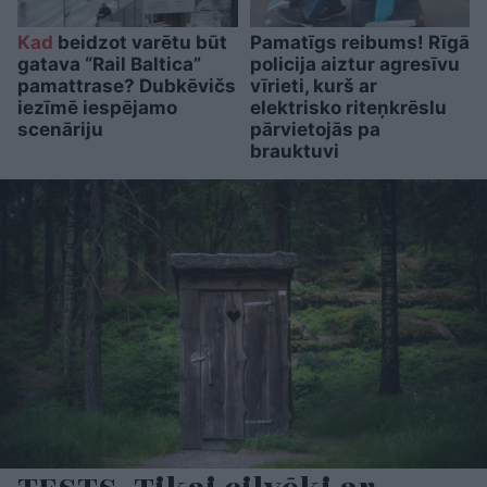
Kad
beidzot varētu būt
Pamatīgs reibums! Rīgā
gatava “Rail Baltica”
policija aiztur agresīvu
pamattrase? Dubkēvičs
vīrieti, kurš ar
iezīmē iespējamo
elektrisko riteņkrēslu
scenāriju
pārvietojās pa
brauktuvi