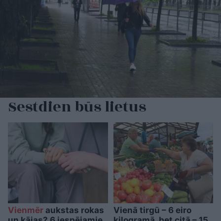
Sestdien būs lietus
Vienmēr
aukstas rokas
Vienā tirgū – 6 eiro
un kājas? 6 iespējamie
kilogramā, bet citā – 15