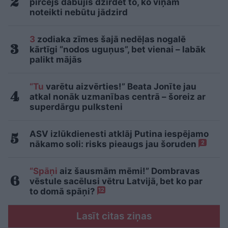
pircējs dabūjis dzirdēt to, ko viņam
noteikti nebūtu jādzird
3
zodiaka zīmes šajā nedēļas nogalē
kārtīgi “nodos uguņus”, bet vienai – labāk
palikt mājās
“Tu
varētu aizvērties!” Beata Jonīte jau
atkal nonāk uzmanības centrā – šoreiz ar
superdārgu pulksteni
ASV izlūkdienesti atklāj Putina iespējamo
nākamo soli: risks pieaugs jau šoruden
2
“Spāņi
aiz šausmām mēmi!” Dombravas
vēstule sacēlusi vētru Latvijā, bet ko par
to domā spāņi?
12
Lasīt citas ziņas