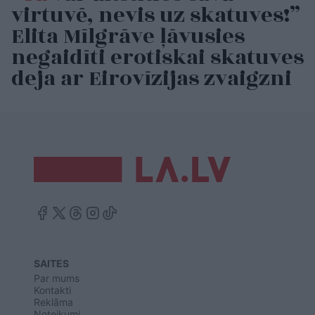
virtuvē, nevis uz skatuves!”
Elita Mīlgrāve ļāvusies
negaidīti erotiskai skatuves
deja ar Eirovīzijas zvaigzni
SAITES
Par mums
Kontakti
Reklāma
Noteikumi