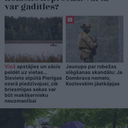
var gadīties?
Viņš
apstājies un sācis
Jaunups par robežas
peldēt uz vietas…
slēgšanas skandālu: Ja
Sieviete atpūtā Pierīgas
Dombrava nemelo,
ezerā piedzīvojusi, cik
Kozlovskim jāatkāpjas
briesmīgas sekas var
būt makšķernieku
neuzmanībai