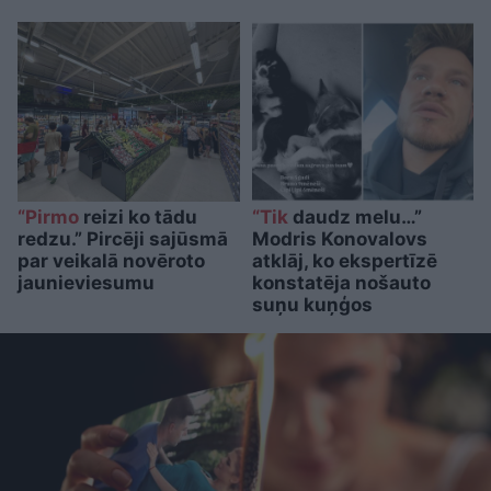
“Pirmo
reizi ko tādu
“Tik
daudz melu…”
redzu.” Pircēji sajūsmā
Modris Konovalovs
par veikalā novēroto
atklāj, ko ekspertīzē
jaunieviesumu
konstatēja nošauto
suņu kuņģos