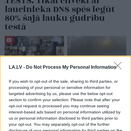
TESTS. Tikai cilvēki ar
laucinieka DNS spēs iegūt
80% šajā lauku gudrību
testā
LA.LV -
Do Not Process My Personal Information
If you wish to opt-out of the sale, sharing to third parties, or
processing of your personal or sensitive information for
VIDEO.
Fenomenāls
VIDEO.
Rīgā
skats! Ukraiņu aktīvists
autovadītājas
targeted advertising by us, please use the below opt-out
ielauzies Krievijas
neapdomība uz
section to confirm your selection. Please note that after your
aizsardzības nozares
dzelzceļa
opt-out request is processed you may continue seeing
amatpersonu
pārbrauktuves viņai
interest-based ads based on personal information utilized by
videokonferencē
izmaksās desmitiem
us or personal information disclosed to third parties prior to
tūkstošu eiro
your opt-out. You may separately opt-out of the further
disclosure of your personal information by third parties on the