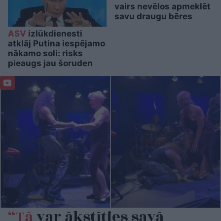
vairs nevēlos apmeklēt
savu draugu bēres
ASV
izlūkdienesti
atklāj Putina iespējamo
nākamo soli: risks
pieaugs jau šoruden
“Tā
var ākstīties savā