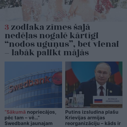
3
zodiaka zīmes šajā
nedēļas nogalē kārtīgi
“nodos uguņus”, bet vienai
– labāk palikt mājās
“Sākumā
nopriecājos,
Putins izsludina plašu
pēc tam – vē…”
Krievijas armijas
Swedbank jaunajam
reorganizāciju – kāds ir