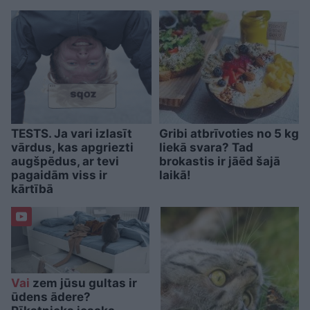
TESTS. Ja vari izlasīt
Gribi atbrīvoties no 5 kg
vārdus, kas apgriezti
liekā svara? Tad
augšpēdus, ar tevi
brokastis ir jāēd šajā
pagaidām viss ir
laikā!
kārtībā
Vai
zem jūsu gultas ir
ūdens ādere?