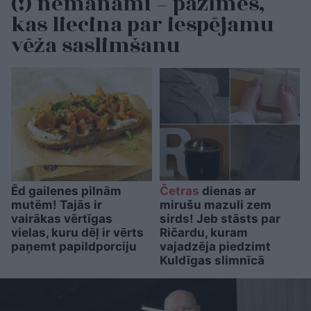
(!) nemanāmi – pazīmes,
kas liecina par iespējamu
vēža saslimšanu
Ēd gailenes pilnām
Četras
dienas ar
mutēm! Tajās ir
mirušu mazuli zem
vairākas vērtīgas
sirds! Jeb stāsts par
vielas, kuru dēļ ir vērts
Ričardu, kuram
paņemt papildporciju
vajadzēja piedzimt
Kuldīgas slimnīcā