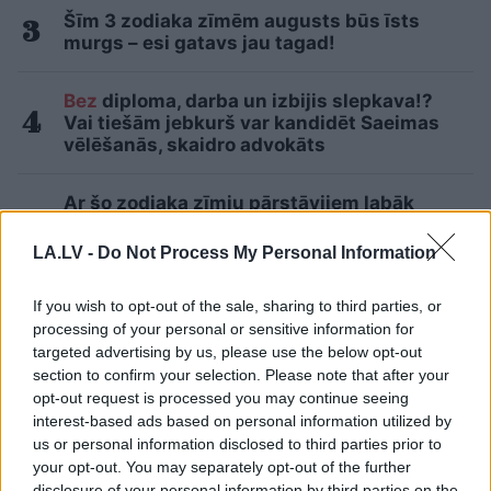
Šīm 3 zodiaka zīmēm augusts būs īsts
murgs – esi gatavs jau tagad!
Bez
diploma, darba un izbijis slepkava!?
Vai tiešām jebkurš var kandidēt Saeimas
vēlēšanās, skaidro advokāts
Ar šo zodiaka zīmju pārstāvjiem labāk
nestrīdēties: viņi vienmēr atradīs veidu,
kā pamatīgi atriebties
LA.LV -
Do Not Process My Personal Information
Lasīt citas ziņas
If you wish to opt-out of the sale, sharing to third parties, or
processing of your personal or sensitive information for
targeted advertising by us, please use the below opt-out
section to confirm your selection. Please note that after your
opt-out request is processed you may continue seeing
interest-based ads based on personal information utilized by
us or personal information disclosed to third parties prior to
Sadarbības projekts
your opt-out. You may separately opt-out of the further
disclosure of your personal information by third parties on the