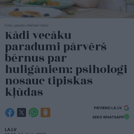
Foto. pexels-mikhail-nilov
Kādi vecāku
paradumi pārvērš
bērnus par
huligāniem: psihologi
nosauc tipiskas
kļūdas
PIEVIENO LA.LV
SEKO WHATSAPP
LA.LV