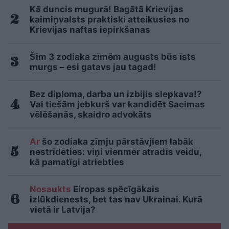
Kā duncis mugurā! Bagātā Krievijas
kaimiņvalsts praktiski atteikusies no
Krievijas naftas iepirkšanas
Šīm 3 zodiaka zīmēm augusts būs īsts
murgs – esi gatavs jau tagad!
Bez diploma, darba un izbijis slepkava!?
Vai tiešām jebkurš var kandidēt Saeimas
vēlēšanās, skaidro advokāts
Ar
šo zodiaka zīmju pārstāvjiem labāk
nestrīdēties: viņi vienmēr atradīs veidu,
kā pamatīgi atriebties
Nosaukts
Eiropas spēcīgākais
izlūkdienests, bet tas nav Ukrainai. Kurā
vietā ir Latvija?