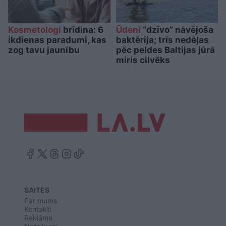
Kosmetologi
brīdina: 6
Ūdenī
“dzīvo” nāvējoša
ikdienas paradumi, kas
baktērija; trīs nedēļas
zog tavu jaunību
pēc peldes Baltijas jūrā
miris cilvēks
SAITES
Par mums
Kontakti
Reklāma