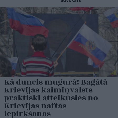
advokāts
Kā duncis mugurā! Bagātā
Krievijas kaimiņvalsts
praktiski atteikusies no
Krievijas naftas
iepirkšanas