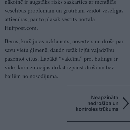
nākotnē ir augstāks risks saskarties ar mentālās
veselības problēmām un grūtībām veidot veselīgas
attiecības, par to plašāk vēstīts portālā
Huffpost.com.
Bērns, kurš jūtas uzklausīts, novērtēts un drošs par
savu vietu ģimenē, daudz retāk izjūt vajadzību
pazemot citus. Labākā “vakcīna” pret bulingu ir
vide, kurā emocijas drīkst izpaust droši un bez
bailēm no nosodījuma.
Neapzināta
nedrošība un
kontroles trūkums