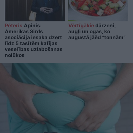
Pēteris
Apinis:
Vērtīgākie
dārzeņi,
Amerikas Sirds
augļi un ogas, ko
asociācija iesaka dzert
augustā jāēd “tonnām”
līdz 5 tasītēm kafijas
veselības uzlabošanas
nolūkos