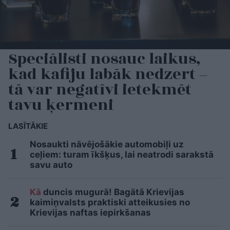
Speciālisti nosauc laikus,
kad kafiju labāk nedzert –
tā var negatīvi ietekmēt
tavu ķermeni
LASĪTĀKIE
Nosaukti nāvējošākie automobiļi uz
ceļiem: turam īkšķus, lai neatrodi sarakstā
savu auto
Kā
duncis mugurā! Bagātā Krievijas
kaimiņvalsts praktiski atteikusies no
Krievijas naftas iepirkšanas