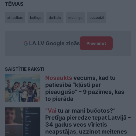
TĒMAS
attiecības
bulings
dalītais
mobings
pusaudži
LA.LV Google ziņās
Pievienot
SAISTĪTIE RAKSTI
Nosaukts
vecums, kad tu
patiesībā “kļūsti par
pieaugušo” – 9 pazīmes, kas
to pierāda
“Vai
tu ar mani bučotos?”
Pretīga pieredze tepat Latvijā –
34 gadus vecs vīrietis
neapstājas, uzzinot meitenes