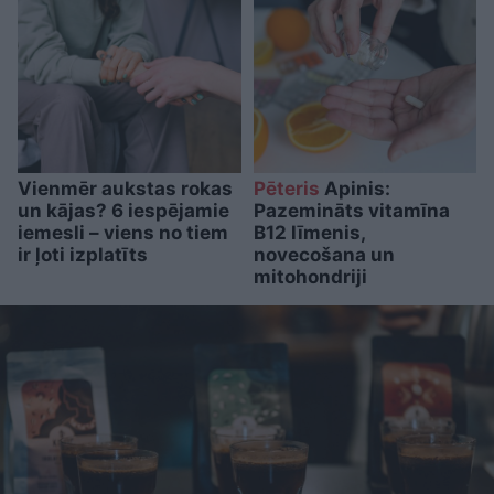
Vienmēr aukstas rokas
Pēteris
Apinis:
un kājas? 6 iespējamie
Pazemināts vitamīna
iemesli – viens no tiem
B12 līmenis,
ir ļoti izplatīts
novecošana un
mitohondriji