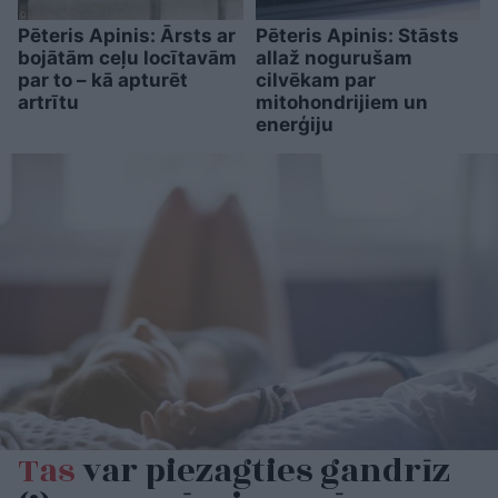
Pēteris Apinis: Ārsts ar
Pēteris Apinis: Stāsts
bojātām ceļu locītavām
allaž nogurušam
par to – kā apturēt
cilvēkam par
artrītu
mitohondrijiem un
enerģiju
Tas
var piezagties gandrīz