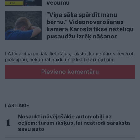
vecumu
“Viņa sāka spārdīt manu
bērnu.” Videonovērošanas
kamera Karostā fiksē nežēlīgu
pusaudžu izrēķināšanos
LA.LV aicina portāla lietotājus, rakstot komentārus, ievērot
pieklājību, nekurināt naidu un iztikt bez rupjībām.
Pievieno komentāru
LASĪTĀKIE
Nosaukti nāvējošākie automobiļi uz
ceļiem: turam īkšķus, lai neatrodi sarakstā
savu auto