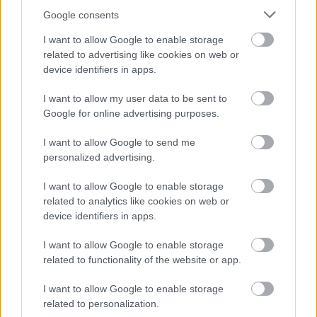
profilaksei
risks, par kuru
sievietēm jāzina
Google consents
I want to allow Google to enable storage
Atcelt
Ziņot
related to advertising like cookies on web or
1 no 10
device identifiers in apps.
I want to allow my user data to be sent to
Google for online advertising purposes.
I want to allow Google to send me
personalized advertising.
I want to allow Google to enable storage
related to analytics like cookies on web or
device identifiers in apps.
Karstums ir ideāls
Pēteris Apinis: Covid–
baktērijām: produkti,
19 strīdi Kapitolija kalnā
I want to allow Google to enable storage
kuri siltumā kļūst
related to functionality of the website or app.
bīstami jau pēc dažām
stundām
I want to allow Google to enable storage
related to personalization.