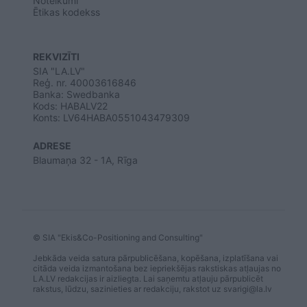
Noteikumi
Ētikas kodekss
REKVIZĪTI
SIA "LA.LV"
Reģ. nr. 40003616846
Banka: Swedbanka
Kods: HABALV22
Konts: LV64HABA0551043479309
ADRESE
Blaumaņa 32 - 1A, Rīga
© SIA "Ekis&Co-Positioning and Consulting"
Jebkāda veida satura pārpublicēšana, kopēšana, izplatīšana vai
citāda veida izmantošana bez iepriekšējas rakstiskas atļaujas no
LA.LV redakcijas ir aizliegta. Lai saņemtu atļauju pārpublicēt
rakstus, lūdzu, sazinieties ar redakciju, rakstot uz
svarigi@la.lv