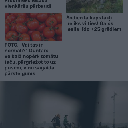
Rīkstnieks iesaka
vienkāršu pārbaudi
Šodien laikapstākļi
neliks vilties! Gaiss
iesils līdz +25 grādiem
FOTO. “Vai tas ir
normāli?” Guntars
veikalā nopērk tomātu,
taču, pārgriežot to uz
pusēm, viņu sagaida
pārsteigums