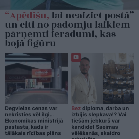
“Apēdīšu,
lai neaiziet postā”
un citi no padomju laikiem
pārņemti ieradumi, kas
bojā figūru
Degvielas cenas var
Bez
diploma, darba un
nekristies vēl ilgi…
izbijis slepkava!? Vai
Ekonomikas ministrijā
tiešām jebkurš var
pastāsta, kāds ir
kandidēt Saeimas
tālākais rīcības plāns
vēlēšanās, skaidro