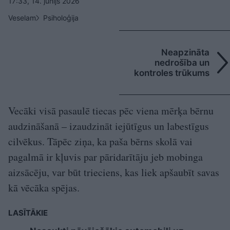
17:33, 14. jūnijs 2026
Veselam
Psiholoģija
Neapzināta
nedrošība un
kontroles trūkums
Vecāki visā pasaulē tiecas pēc viena mērķa bērnu
audzināšanā – izaudzināt iejūtīgus un labestīgus
cilvēkus. Tāpēc ziņa, ka paša bērns skolā vai
pagalmā ir kļuvis par pāridarītāju jeb mobinga
aizsācēju, var būt trieciens, kas liek apšaubīt savas
kā vēcāka spējas.
LASĪTĀKIE