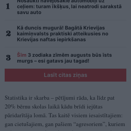
Nosaukti nāvējošākie automobiļi uz
ceļiem: turam īkšķus, lai neatrodi sarakstā
savu auto
Kā duncis mugurā! Bagātā Krievijas
kaimiņvalsts praktiski atteikusies no
Krievijas naftas iepirkšanas
Šīm
3 zodiaka zīmēm augusts būs īsts
murgs – esi gatavs jau tagad!
Lasīt citas ziņas
Statistika ir skarba – pētījumi rāda, ka līdz pat
20% bērnu skolas laikā kādu brīdi iejūtas
pāridarītāja lomā. Tas kaitē visiem iesaistītajiem:
gan cietušajiem, gan pašiem “agresoriem”, kuriem