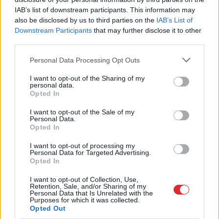
IAB’s list of downstream participants. This information may
also be disclosed by us to third parties on the
IAB’s List of
Downstream Participants
that may further disclose it to other
third parties.
Please note that this website/app uses one or more Google
Personal Data Processing Opt Outs
services and may gather and store information including but
not limited to your visit or usage behaviour. You may click to
I want to opt-out of the Sharing of my
personal data.
grant or deny consent to Google and its third-party tags to
Opted In
use your data for below specified purposes in below Google
Speciālisti konsultē: Rudens vīrusi, klepus
consent section.
I want to opt-out of the Sale of my
profilakse un ārstēšanas iespējas
Personal Data.
Opted In
I want to opt-out of processing my
Personal Data for Targeted Advertising.
Opted In
I want to opt-out of Collection, Use,
Retention, Sale, and/or Sharing of my
Personal Data that Is Unrelated with the
Speciālistu
padomi
Menopauze un sirds
Purposes for which it was collected.
Opted Out
mentālās veselības
veselība – klusais