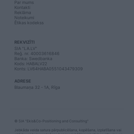
Par mums
Kontakti
Reklāma
Noteikumi
Ētikas kodekss
REKVIZĪTI
SIA "LA.LV"
Reģ. nr. 40003616846
Banka: Swedbanka
Kods: HABALV22
Konts: LV64HABA0551043479309
ADRESE
Blaumaņa 32 - 1A, Rīga
© SIA "Ekis&Co-Positioning and Consulting"
Jebkāda veida satura pārpublicēšana, kopēšana, izplatīšana vai