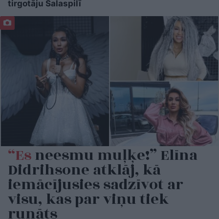
tirgotāju Salaspilī
“Es
neesmu muļķe!” Elīna
Didrihsone atklāj, kā
iemācījusies sadzīvot ar
visu, kas par viņu tiek
runāts