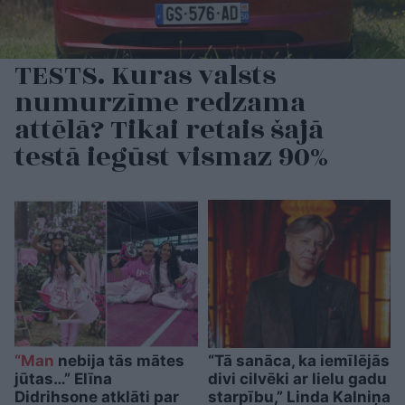
TESTS. Kuras valsts
numurzīme redzama
attēlā? Tikai retais šajā
testā iegūst vismaz 90%
“Man
nebija tās mātes
“Tā sanāca, ka iemīlējās
jūtas…” Elīna
divi cilvēki ar lielu gadu
Didrihsone atklāti par
starpību,” Linda Kalniņa