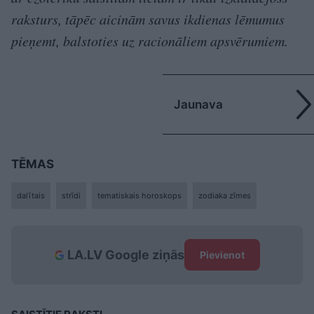
raksturs, tāpēc aicinām savus ikdienas lēmumus
pieņemt, balstoties uz racionāliem apsvērumiem.
Jaunava
TĒMAS
dalītais
strīdi
tematiskais horoskops
zodiaka zīmes
LA.LV Google ziņās
Pievienot