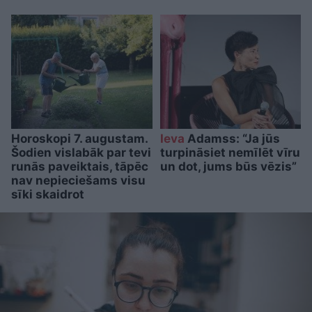
Horoskopi 7. augustam.
Ieva
Adamss: “Ja jūs
Šodien vislabāk par tevi
turpināsiet nemīlēt vīru
runās paveiktais, tāpēc
un dot, jums būs vēzis”
nav nepieciešams visu
sīki skaidrot