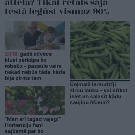
attēlā? Tikai retais šajā
testā iegūst vismaz 90%
2018.
gadā cilvēce
klusi pārkāpa šo
robežu – pasaule vairs
nekad nebūs tāda, kāda
bija pirms tam
Ceļmalā ieraudzīji
zirņu lauku – vai drīkst
ieiet un salasīt kādu
saujiņu ēšanai?
“Man arī tagad vajag!”
Hortenziju fani
sajūsmā par šo