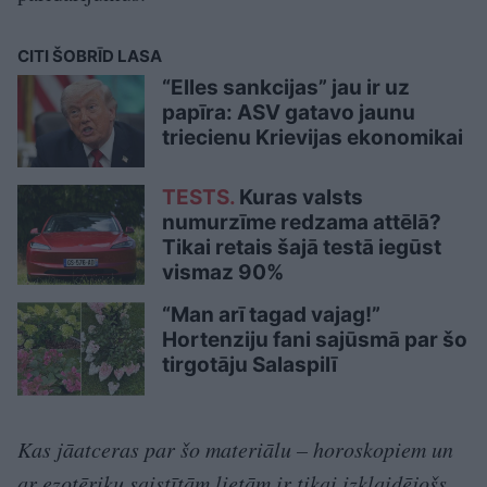
CITI ŠOBRĪD LASA
“Elles sankcijas” jau ir uz
papīra: ASV gatavo jaunu
triecienu Krievijas ekonomikai
TESTS.
Kuras valsts
numurzīme redzama attēlā?
Tikai retais šajā testā iegūst
vismaz 90%
“Man arī tagad vajag!”
Hortenziju fani sajūsmā par šo
tirgotāju Salaspilī
Kas jāatceras par šo materiālu – horoskopiem un
ar ezotēriku saistītām lietām ir tikai izklaidējošs