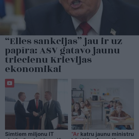
“Elles sankcijas” jau ir uz
papīra: ASV gatavo jaunu
triecienu Krievijas
ekonomikai
Simtiem miljonu IT
“Ar
katru jaunu ministru