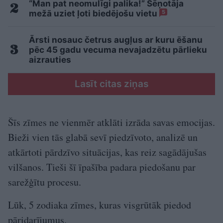
“Man pat neomulīgi palika!” Sēņotāja
mežā uziet ļoti biedējošu vietu
5
Ārsti nosauc četrus augļus ar kuru ēšanu
pēc 45 gadu vecuma nevajadzētu pārlieku
aizrauties
Lasīt citas ziņas
Šīs zīmes ne vienmēr atklāti izrāda savas emocijas.
Bieži vien tās glabā sevī piedzīvoto, analizē un
atkārtoti pārdzīvo situācijas, kas reiz sagādājušas
vilšanos. Tieši šī īpašība padara piedošanu par
sarežģītu procesu.
Lūk, 5 zodiaka zīmes, kuras visgrūtāk piedod
pāridarījumus.