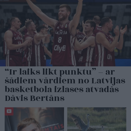
“Ir laiks likt punktu” – ar
šādiem vārdiem no Latvijas
basketbola izlases atvadās
Dāvis Bertāns