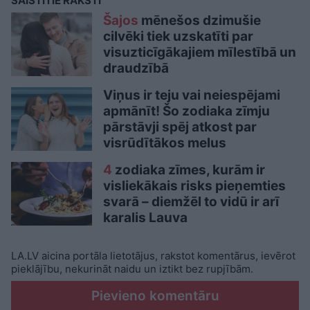
SAISTĪTIE RAKSTI
Šajos
mēnešos dzimušie
cilvēki tiek uzskatīti par
visuzticīgākajiem mīlestībā un
draudzībā
Viņus ir teju vai neiespējami
apmānīt! Šo zodiaka zīmju
pārstāvji spēj atkost par
visrūdītākos melus
4
zodiaka zīmes, kurām ir
visliekākais risks pieņemties
svarā – diemžēl to vidū ir arī
karalis Lauva
LA.LV aicina portāla lietotājus, rakstot komentārus, ievērot
pieklājību, nekurināt naidu un iztikt bez rupjībām.
Pievieno komentāru