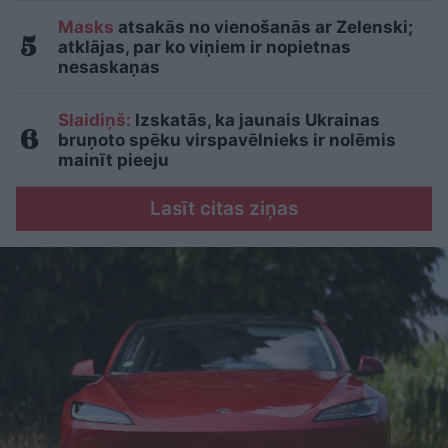
Masks
atsakās no vienošanās ar Zelenski;
atklājas, par ko viņiem ir nopietnas
nesaskaņas
Slaidiņš:
Izskatās, ka jaunais Ukrainas
bruņoto spēku virspavēlnieks ir nolēmis
mainīt pieeju
Lasīt citas ziņas