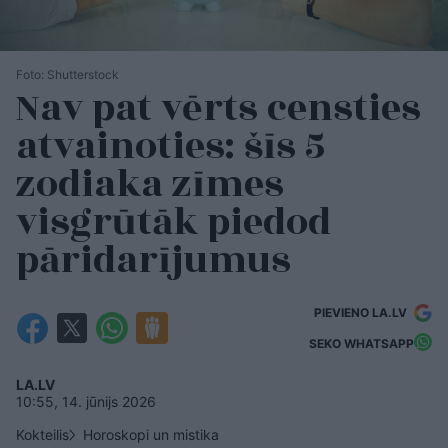
Foto: Shutterstock
Nav pat vērts censties
atvainoties: šīs 5
zodiaka zīmes
visgrūtāk piedod
pāridarījumus
PIEVIENO LA.LV
SEKO WHATSAPP
LA.LV
10:55, 14. jūnijs 2026
Kokteilis
Horoskopi un mistika