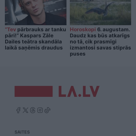
“Tev
pārbrauks ar tanku
Horoskopi
6. augustam.
pāri!” Kaspars Zāle
Daudz kas būs atkarīgs
Dailes teātra skandāla
no tā, cik prasmīgi
laikā saņēmis draudus
izmantosi savas stiprās
puses
SAITES