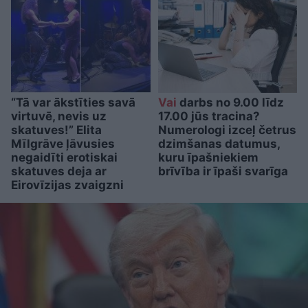
“Tā var ākstīties savā
Vai
darbs no 9.00 līdz
virtuvē, nevis uz
17.00 jūs tracina?
skatuves!” Elita
Numerologi izceļ četrus
Mīlgrāve ļāvusies
dzimšanas datumus,
negaidīti erotiskai
kuru īpašniekiem
skatuves deja ar
brīvība ir īpaši svarīga
Eirovīzijas zvaigzni