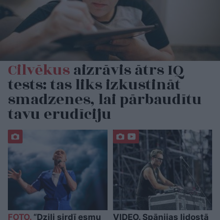
Cilvēkus
aizrāvis ātrs IQ
tests: tas liks izkustināt
smadzenes, lai pārbaudītu
tavu erudīciju
FOTO.
“Dziļi sirdī esmu
VIDEO. Spānijas lidostā