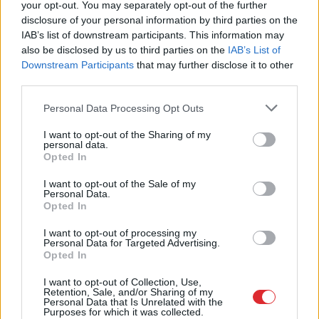
your opt-out. You may separately opt-out of the further
Masks atsakās no vienošanās ar Zelenski;
disclosure of your personal information by third parties on the
atklājas, par ko viņiem ir nopietnas
IAB’s list of downstream participants. This information may
nesaskaņas
also be disclosed by us to third parties on the
IAB’s List of
Downstream Participants
that may further disclose it to other
Lasīt citas ziņas
third parties.
Please note that this website/app uses one or more Google
Personal Data Processing Opt Outs
services and may gather and store information including but
not limited to your visit or usage behaviour. You may click to
I want to opt-out of the Sharing of my
personal data.
grant or deny consent to Google and its third-party tags to
Opted In
use your data for below specified purposes in below Google
consent section.
I want to opt-out of the Sale of my
Personal Data.
Opted In
I want to opt-out of processing my
Personal Data for Targeted Advertising.
Opted In
I want to opt-out of Collection, Use,
Retention, Sale, and/or Sharing of my
Personal Data that Is Unrelated with the
“Trīs komisijas vienai
Purposes for which it was collected.