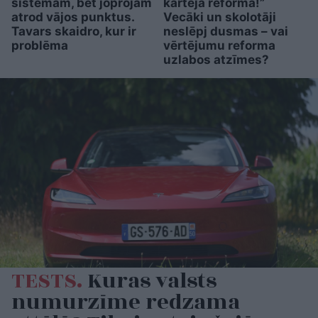
sistēmām, bet joprojām
kārtējā reforma!”
atrod vājos punktus.
Vecāki un skolotāji
Tavars skaidro, kur ir
neslēpj dusmas – vai
problēma
vērtējumu reforma
uzlabos atzīmes?
TESTS.
Kuras valsts
numurzīme redzama