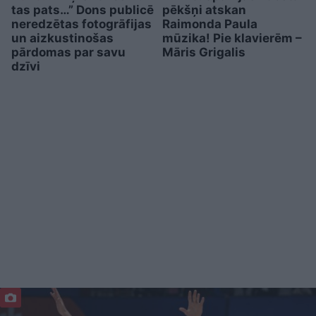
tas pats…” Dons publicē
pēkšņi atskan
neredzētas fotogrāfijas
Raimonda Paula
un aizkustinošas
mūzika! Pie klavierēm –
pārdomas par savu
Māris Grigalis
dzīvi