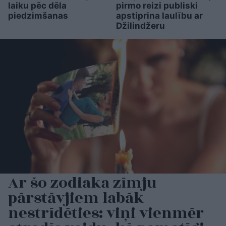
laiku pēc dēla
pirmo reizi publiski
piedzimšanas
apstiprina laulību ar
Džilindžeru
Ar šo zodiaka zīmju
pārstāvjiem labāk
nestrīdēties: viņi vienmēr