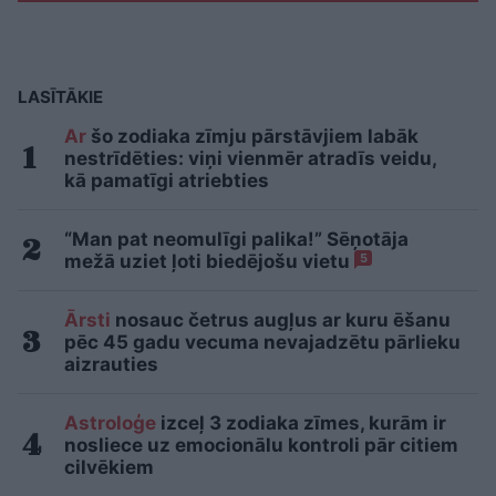
LASĪTĀKIE
Ar
šo zodiaka zīmju pārstāvjiem labāk
nestrīdēties: viņi vienmēr atradīs veidu,
kā pamatīgi atriebties
“Man pat neomulīgi palika!” Sēņotāja
mežā uziet ļoti biedējošu vietu
5
Ārsti
nosauc četrus augļus ar kuru ēšanu
pēc 45 gadu vecuma nevajadzētu pārlieku
aizrauties
Astroloģe
izceļ 3 zodiaka zīmes, kurām ir
nosliece uz emocionālu kontroli pār citiem
cilvēkiem