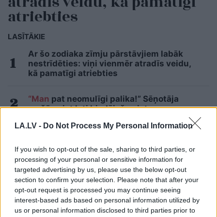
atradīs veidu, kā pamatīgi
atriebties
LASĪTĀKIE
Ar šo zodiaka zīmju pārstāvjiem labāk
nestrīdēties: viņi vienmēr atradīs veidu,
kā pamatīgi atriebties
“Man
pat neomulīgi palika!” Sēņotāja
mežā uziet ļoti biedējošu vietu
LA.LV -
Do Not Process My Personal Information
Ārsti
nosauc četrus augļus ar kuru ēšanu
pēc 45 gadu vecuma nevajadzētu pārlieku
If you wish to opt-out of the sale, sharing to third parties, or
aizrauties
processing of your personal or sensitive information for
targeted advertising by us, please use the below opt-out
Astroloģe
izceļ 3 zodiaka zīmes, kurām ir
section to confirm your selection. Please note that after your
nosliece uz emocionālu kontroli pār citiem
opt-out request is processed you may continue seeing
cilvēkiem
interest-based ads based on personal information utilized by
us or personal information disclosed to third parties prior to