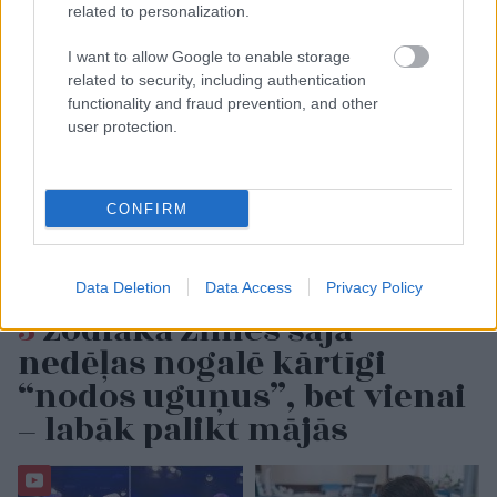
related to personalization.
I want to allow Google to enable storage
related to security, including authentication
functionality and fraud prevention, and other
user protection.
CONFIRM
Data Deletion
Data Access
Privacy Policy
3
zodiaka zīmes šajā
nedēļas nogalē kārtīgi
“nodos uguņus”, bet vienai
– labāk palikt mājās