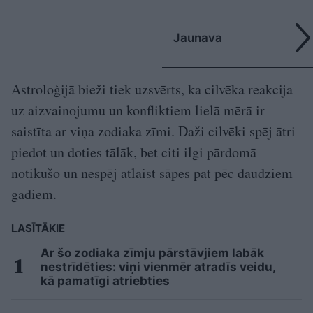
Jaunava
Astroloģijā bieži tiek uzsvērts, ka cilvēka reakcija
uz aizvainojumu un konfliktiem lielā mērā ir
saistīta ar viņa zodiaka zīmi. Daži cilvēki spēj ātri
piedot un doties tālāk, bet citi ilgi pārdomā
notikušo un nespēj atlaist sāpes pat pēc daudziem
gadiem.
LASĪTĀKIE
Ar šo zodiaka zīmju pārstāvjiem labāk
nestrīdēties: viņi vienmēr atradīs veidu,
kā pamatīgi atriebties