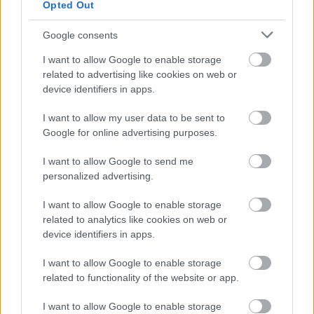
Opted Out
biļetei – vai drīz būs arī
ceturtā?” Kultūras
Google consents
baudītāji ir patiesi nikni,
I want to allow Google to enable storage
Atcelt
Ziņot
kur beigās “nostājas”
related to advertising like cookies on web or
device identifiers in apps.
pirkuma cena
I want to allow my user data to be sent to
Google for online advertising purposes.
I want to allow Google to send me
personalized advertising.
I want to allow Google to enable storage
related to analytics like cookies on web or
device identifiers in apps.
Horoskopi 8. augustam.
“Tu
varētu aizvērties!”
Šodien centies neļaut
Beata Jonīte jau atkal
I want to allow Google to enable storage
emocijām pārāk spēcīgi
nonāk uzmanības
related to functionality of the website or app.
ietekmēt tavus
centrā – šoreiz ar
lēmumus
superdārgu pulksteni
I want to allow Google to enable storage