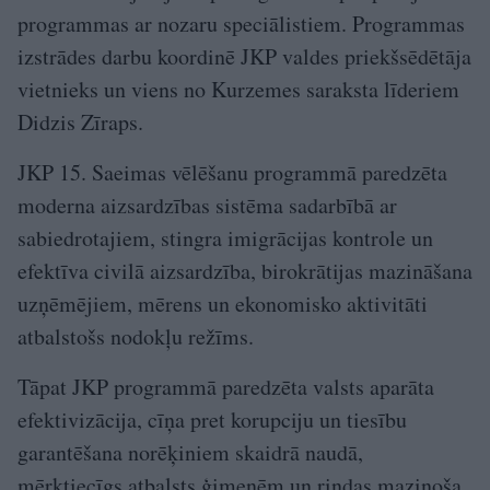
programmas ar nozaru speciālistiem. Programmas
izstrādes darbu koordinē JKP valdes priekšsēdētāja
vietnieks un viens no Kurzemes saraksta līderiem
Didzis Zīraps.
JKP 15. Saeimas vēlēšanu programmā paredzēta
moderna aizsardzības sistēma sadarbībā ar
sabiedrotajiem, stingra imigrācijas kontrole un
efektīva civilā aizsardzība, birokrātijas mazināšana
uzņēmējiem, mērens un ekonomisko aktivitāti
atbalstošs nodokļu režīms.
Tāpat JKP programmā paredzēta valsts aparāta
efektivizācija, cīņa pret korupciju un tiesību
garantēšana norēķiniem skaidrā naudā,
mērķtiecīgs atbalsts ģimenēm un rindas mazinoša,