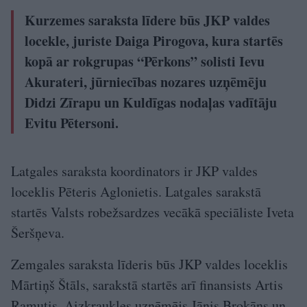
Kurzemes saraksta līdere būs JKP valdes
locekle, juriste Daiga Pirogova, kura startēs
kopā ar rokgrupas “Pērkons” solisti Ievu
Akurateri, jūrniecības nozares uzņēmēju
Didzi Zīrapu un Kuldīgas nodaļas vadītāju
Evitu Pētersoni.
Latgales saraksta koordinators ir JKP valdes
loceklis Pēteris Aglonietis. Latgales sarakstā
startēs Valsts robežsardzes vecākā speciāliste Iveta
Šeršņeva.
Zemgales saraksta līderis būs JKP valdes loceklis
Mārtiņš Štāls, sarakstā startēs arī finansists Artis
Ramutis, Aizkraukles uzņēmējs Jānis Brokāns un