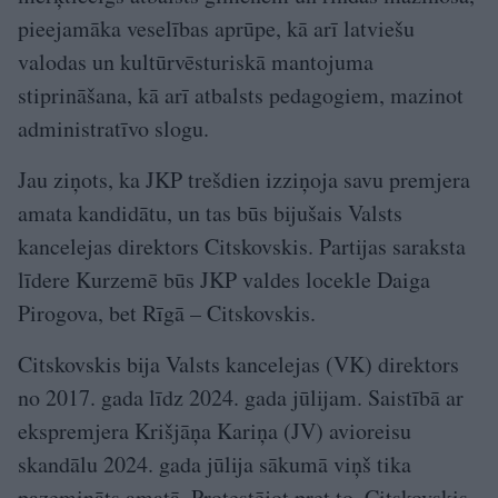
pieejamāka veselības aprūpe, kā arī latviešu
valodas un kultūrvēsturiskā mantojuma
stiprināšana, kā arī atbalsts pedagogiem, mazinot
administratīvo slogu.
Jau ziņots, ka JKP trešdien izziņoja savu premjera
amata kandidātu, un tas būs bijušais Valsts
kancelejas direktors Citskovskis. Partijas saraksta
līdere Kurzemē būs JKP valdes locekle Daiga
Pirogova, bet Rīgā – Citskovskis.
Citskovskis bija Valsts kancelejas (VK) direktors
no 2017. gada līdz 2024. gada jūlijam. Saistībā ar
ekspremjera Krišjāņa Kariņa (JV) avioreisu
skandālu 2024. gada jūlija sākumā viņš tika
pazemināts amatā. Protestējot pret to, Citskovskis