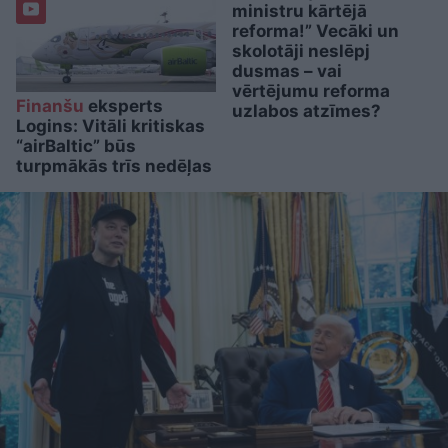
ministru kārtējā
reforma!” Vecāki un
skolotāji neslēpj
dusmas – vai
vērtējumu reforma
Finanšu
eksperts
uzlabos atzīmes?
Logins: Vitāli kritiskas
“airBaltic” būs
turpmākās trīs nedēļas