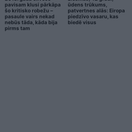
pavisam klusi pārkāpa
ūdens trūkums,
šo kritisko robežu –
patvertnes alās: Eiropa
pasaule vairs nekad
piedzīvo vasaru, kas
nebūs tāda, kāda bija
biedē visus
pirms tam