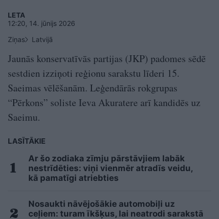
LETA
12:20, 14. jūnijs 2026
Ziņas
Latvijā
Jaunās konservatīvās partijas (JKP) padomes sēdē
sestdien izziņoti reģionu sarakstu līderi 15.
Saeimas vēlēšanām. Leģendārās rokgrupas
“Pērkons” soliste Ieva Akuratere arī kandidēs uz
Saeimu.
LASĪTĀKIE
Ar šo zodiaka zīmju pārstāvjiem labāk
nestrīdēties: viņi vienmēr atradīs veidu,
kā pamatīgi atriebties
Nosaukti nāvējošākie automobiļi uz
ceļiem: turam īkšķus, lai neatrodi sarakstā