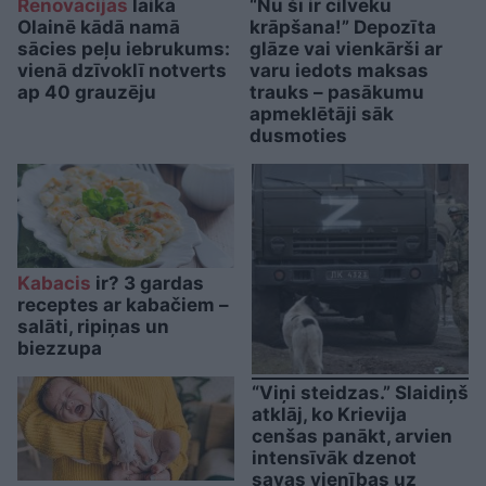
Renovācijas
laikā
“Nu šī ir cilvēku
Olainē kādā namā
krāpšana!” Depozīta
sācies peļu iebrukums:
glāze vai vienkārši ar
vienā dzīvoklī notverts
varu iedots maksas
ap 40 grauzēju
trauks – pasākumu
apmeklētāji sāk
dusmoties
Kabacis
ir? 3 gardas
receptes ar kabačiem –
salāti, ripiņas un
biezzupa
“Viņi steidzas.” Slaidiņš
atklāj, ko Krievija
cenšas panākt, arvien
intensīvāk dzenot
savas vienības uz