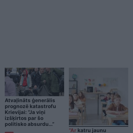
Atvaļināts ģenerālis
prognozē katastrofu
Krievijai: “Ja viņi
izšķirtos par šo
politisko absurdu…”
“Ar
katru jaunu