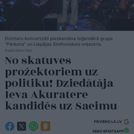
Dzintaru koncertzāli pieskandina leģendārā grupa
“Pērkons” un Liepājas Simfoniskais orķestris.
Publicitātes foto
No skatuves
prožektoriem uz
politiku! Dziedātāja
Ieva Akuratere
kandidēs uz Saeimu
PIEVIENO LA.LV
SEKO WHATSAPP