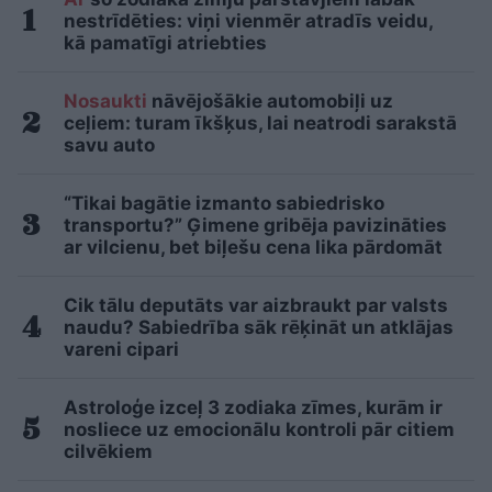
nestrīdēties: viņi vienmēr atradīs veidu,
kā pamatīgi atriebties
Nosaukti
nāvējošākie automobiļi uz
ceļiem: turam īkšķus, lai neatrodi sarakstā
savu auto
“Tikai bagātie izmanto sabiedrisko
transportu?” Ģimene gribēja pavizināties
ar vilcienu, bet biļešu cena lika pārdomāt
Cik tālu deputāts var aizbraukt par valsts
naudu? Sabiedrība sāk rēķināt un atklājas
vareni cipari
Astroloģe izceļ 3 zodiaka zīmes, kurām ir
nosliece uz emocionālu kontroli pār citiem
cilvēkiem