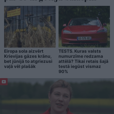
Eiropa sola aizvērt
TESTS. Kuras valsts
Krievijas gāzes krānu,
numurzīme redzama
bet jūnijā to atgriezusi
attēlā? Tikai retais šajā
vaļā vēl plašāk
testā iegūst vismaz
90%