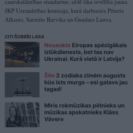
caurskatāmības standartus, sēdē tika ievēlēta jauna
JKP Uzraudzības komisija, kurā darbosies Pēteris
Alksnis, Sarmīte Barvika un Gundars Lauva.
CITI ŠOBRĪD LASA
Nosaukts
Eiropas spēcīgākais
izlūkdienests, bet tas nav
Ukrainai. Kurā vietā ir Latvija?
Šīm
3 zodiaka zīmēm augusts
būs īsts murgs – esi gatavs jau
tagad!
Miris rokmūzikas pētnieks un
mūzikas apskatnieks Klāss
Vāvere