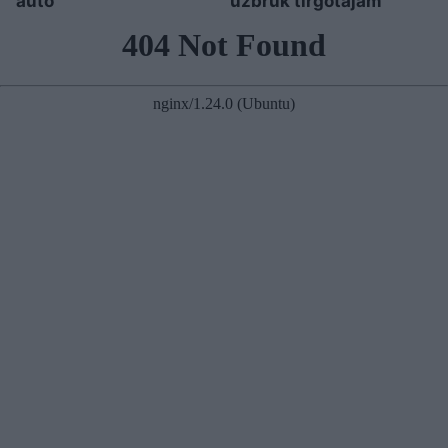
auto
uzbrūk tirgotājam