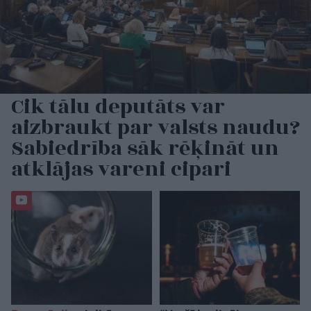
Cik tālu deputāts var
aizbraukt par valsts naudu?
Sabiedrība sāk rēķināt un
atklājas vareni cipari