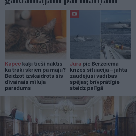
gaidāmajām pārmaiņām
Kāpēc
kaķi tieši naktīs
Jūrā
pie Bērzciema
kā traki skrien pa māju?
krīzes situācija – jahta
Beidzot izskaidrots šis
zaudējusi vadības
dīvainais mīluļa
spējas; brīvprātīgie
paradums
steidz palīgā