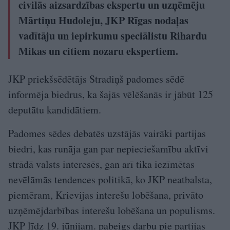
civilās aizsardzības ekspertu un uzņēmēju
Mārtiņu Hudoleju, JKP Rīgas nodaļas
vadītāju un iepirkumu speciālistu Rihardu
Mikas un citiem nozaru ekspertiem.
JKP priekšsēdētājs Stradiņš padomes sēdē
informēja biedrus, ka šajās vēlēšanās ir jābūt 125
deputātu kandidātiem.
Padomes sēdes debatēs uzstājās vairāki partijas
biedri, kas runāja gan par nepieciešamību aktīvi
strādā valsts interesēs, gan arī tika iezīmētas
nevēlāmās tendences politikā, ko JKP neatbalsta,
piemēram, Krievijas interešu lobēšana, privāto
uzņēmējdarbības interešu lobēšana un populisms.
JKP līdz 19. jūnijam. pabeigs darbu pie partijas