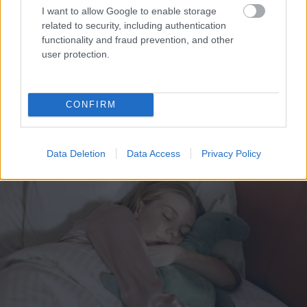
I want to allow Google to enable storage
related to security, including authentication
functionality and fraud prevention, and other
user protection.
Miris rokmūzikas
Pircēji
pie cenu zīmes
pētnieks un mūzikas
kasa galvu –
apskatnieks Klāss
matemātika uz brīdi
CONFIRM
Vāvere
laikam pārstājusi
darboties
Data Deletion
Data Access
Privacy Policy