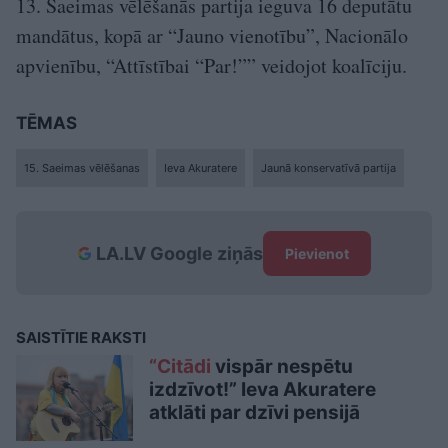
13. Saeimas vēlēšanās partija ieguva 16 deputātu
mandātus, kopā ar “Jauno vienotību”, Nacionālo
apvienību, “Attīstībai “Par!”” veidojot koalīciju.
TĒMAS
15. Saeimas vēlēšanas
Ieva Akuratere
Jaunā konservatīvā partija
LA.LV Google ziņās
Pievienot
SAISTĪTIE RAKSTI
“Citādi
vispār nespētu
izdzīvot!” Ieva Akuratere
atklāti par dzīvi pensijā