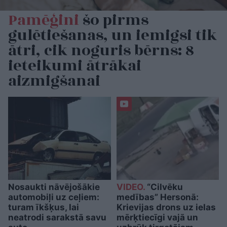
Pamēģini
šo pirms
gulētiešanas, un iemigsi tik
ātri, cik noguris bērns: 8
ieteikumi ātrākai
aizmigšanai
Nosaukti nāvējošākie
VIDEO.
“Cilvēku
automobiļi uz ceļiem:
medības” Hersonā:
turam īkšķus, lai
Krievijas drons uz ielas
neatrodi sarakstā savu
mērķtiecīgi vajā un