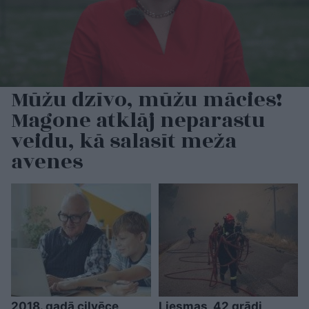
Mūžu dzīvo, mūžu mācies!
Magone atklāj neparastu
veidu, kā salasīt meža
avenes
2018. gadā cilvēce
Liesmas, 42 grādi,