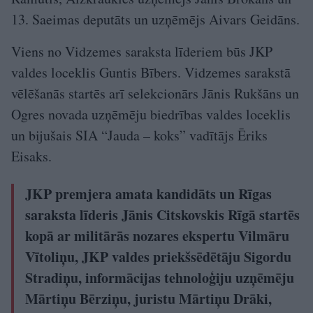
13. Saeimas deputāts un uzņēmējs Aivars Geidāns.
Viens no Vidzemes saraksta līderiem būs JKP
valdes loceklis Guntis Bībers. Vidzemes sarakstā
vēlēšanās startēs arī selekcionārs Jānis Rukšāns un
Ogres novada uzņēmēju biedrības valdes loceklis
un bijušais SIA “Jauda – koks” vadītājs Ēriks
Eisaks.
JKP premjera amata kandidāts un Rīgas
saraksta līderis Jānis Citskovskis Rīgā startēs
kopā ar militārās nozares ekspertu Vilmāru
Vītoliņu, JKP valdes priekšsēdētāju Sigordu
Stradiņu, informācijas tehnoloģiju uzņēmēju
Mārtiņu Bērziņu, juristu Mārtiņu Drāki,