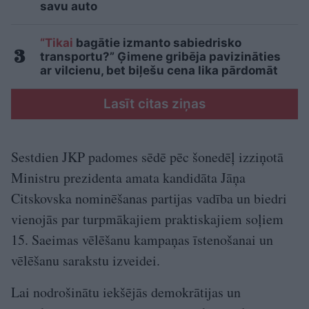
savu auto
“Tikai
bagātie izmanto sabiedrisko
transportu?” Ģimene gribēja pavizināties
ar vilcienu, bet biļešu cena lika pārdomāt
Lasīt citas ziņas
Sestdien JKP padomes sēdē pēc šonedēļ izziņotā
Ministru prezidenta amata kandidāta Jāņa
Citskovska nominēšanas partijas vadība un biedri
vienojās par turpmākajiem praktiskajiem soļiem
15. Saeimas vēlēšanu kampaņas īstenošanai un
vēlēšanu sarakstu izveidei.
Lai nodrošinātu iekšējās demokrātijas un