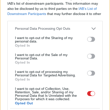
spēcīgākais izlūkdienests,
IAB’s list of downstream participants. This information may
also be disclosed by us to third parties on the
IAB’s List of
bet tas nav Ukrainai. Kurā
Downstream Participants
that may further disclose it to other
vietā ir Latvija?
third parties.
Please note that this website/app uses one or more Google
Personal Data Processing Opt Outs
services and may gather and store information including but
not limited to your visit or usage behaviour. You may click to
I want to opt-out of the Sharing of my
personal data.
grant or deny consent to Google and its third-party tags to
Opted In
use your data for below specified purposes in below Google
consent section.
I want to opt-out of the Sale of my
Personal Data.
Opted In
I want to opt-out of processing my
Miljoni
iztērēti, skats uz
“Tikai
bagātie izmanto
Personal Data for Targeted Advertising.
Vecrīgu ir, bet cilvēku
sabiedrisko
Opted In
nav – kaut kas ir greizi
transportu?” Ģimene
ar jauno promenādi
gribēja pavizināties ar
I want to opt-out of Collection, Use,
vilcienu, bet biļešu
Retention, Sale, and/or Sharing of my
Personal Data that Is Unrelated with the
cena lika pārdomāt
Purposes for which it was collected.
Opted Out