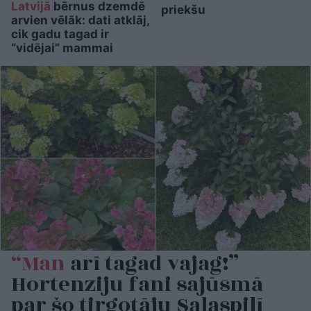
Latvijā
bērnus dzemdē
priekšu
arvien vēlāk: dati atklāj,
cik gadu tagad ir
“vidējai” mammai
“Man
arī tagad vajag!”
Hortenziju fani sajūsmā
par šo tirgotāju Salaspilī