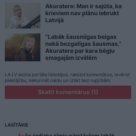
Akuratere: Man ir sajūta, ka
krieviem nav plānu iebrukt
Latvijā
“Labāk šausmīgas beigas
nekā bezgalīgas šausmas,”
Akuratere par kara bēgļu
smagajām izvēlēm
LA.LV aicina portāla lietotājus, rakstot komentārus, ievērot
pieklājību, nekurināt naidu un iztikt bez rupjībām.
Skatīt komentārus (1)
LASĪTĀKIE
Ar
šo zodiaka zīmju pārstāvjiem labāk