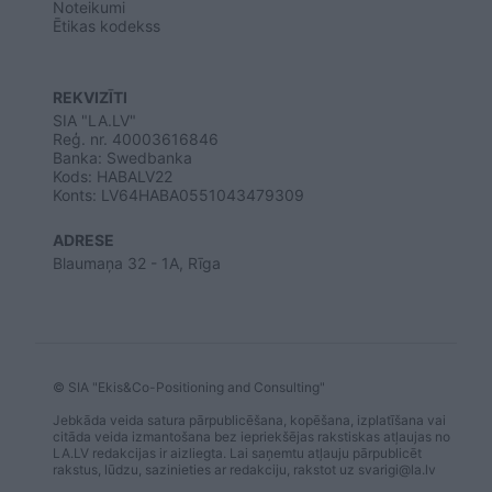
Noteikumi
Ētikas kodekss
REKVIZĪTI
SIA "LA.LV"
Reģ. nr. 40003616846
Banka: Swedbanka
Kods: HABALV22
Konts: LV64HABA0551043479309
ADRESE
Blaumaņa 32 - 1A, Rīga
© SIA "Ekis&Co-Positioning and Consulting"
Jebkāda veida satura pārpublicēšana, kopēšana, izplatīšana vai
citāda veida izmantošana bez iepriekšējas rakstiskas atļaujas no
LA.LV redakcijas ir aizliegta. Lai saņemtu atļauju pārpublicēt
rakstus, lūdzu, sazinieties ar redakciju, rakstot uz
svarigi@la.lv