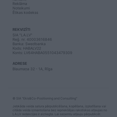
Reklāma
Noteikumi
Ētikas kodekss
REKVIZĪTI
SIA "LA.LV"
Reģ. nr. 40003616846
Banka: Swedbanka
Kods: HABALV22
Konts: LV64HABA0551043479309
ADRESE
Blaumaņa 32 - 1A, Rīga
© SIA "Ekis&Co-Positioning and Consulting"
Jebkāda veida satura pārpublicēšana, kopēšana, izplatīšana vai
citāda veida izmantošana bez iepriekšējas rakstiskas atļaujas no
LA.LV redakcijas ir aizliegta. Lai saņemtu atļauju pārpublicēt