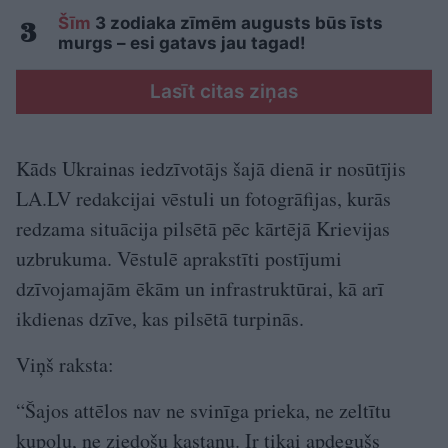
Šīm
3 zodiaka zīmēm augusts būs īsts
murgs – esi gatavs jau tagad!
Lasīt citas ziņas
Kāds Ukrainas iedzīvotājs šajā dienā ir nosūtījis
LA.LV redakcijai vēstuli un fotogrāfijas, kurās
redzama situācija pilsētā pēc kārtējā Krievijas
uzbrukuma. Vēstulē aprakstīti postījumi
dzīvojamajām ēkām un infrastruktūrai, kā arī
ikdienas dzīve, kas pilsētā turpinās.
Viņš raksta:
“Šajos attēlos nav ne svinīga prieka, ne zeltītu
kupolu, ne ziedošu kastaņu. Ir tikai apdegušs