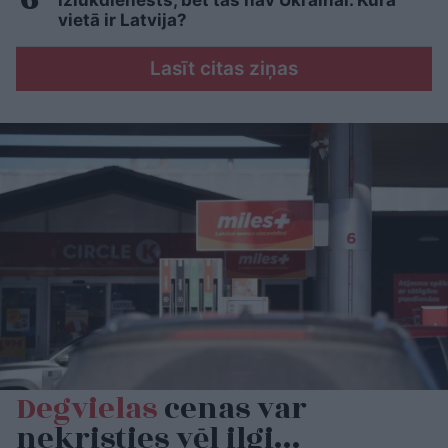
izlūkdienests, bet tas nav Ukrainai. Kurā
vietā ir Latvija?
Lasīt citas ziņas
Degvielas
cenas var
nekristies vēl ilgi…