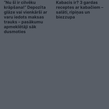
“Nu šī ir cilvēku
Kabacis ir? 3 gardas
krāpšana!” Depozīta
receptes ar kabačiem –
glāze vai vienkārši ar
salāti, ripiņas un
varu iedots maksas
biezzupa
trauks – pasākumu
apmeklētāji sāk
dusmoties