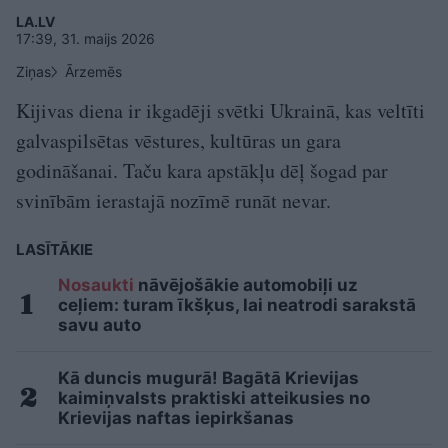
LA.LV
17:39, 31. maijs 2026
Ziņas
Ārzemēs
Kijivas diena ir ikgadēji svētki Ukrainā, kas veltīti
galvaspilsētas vēstures, kultūras un gara
godināšanai. Taču kara apstākļu dēļ šogad par
svinībām ierastajā nozīmē runāt nevar.
LASĪTĀKIE
Nosaukti
nāvējošākie automobiļi uz
ceļiem: turam īkšķus, lai neatrodi sarakstā
savu auto
Kā duncis mugurā! Bagātā Krievijas
kaimiņvalsts praktiski atteikusies no
Krievijas naftas iepirkšanas