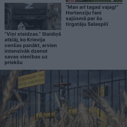
“Man arī tagad vajag!”
Hortenziju fani
sajūsmā par šo
tirgotāju Salaspilī
“Viņi steidzas.” Slaidiņš
atklāj, ko Krievija
cenšas panākt, arvien
intensīvāk dzenot
savas vienības uz
priekšu