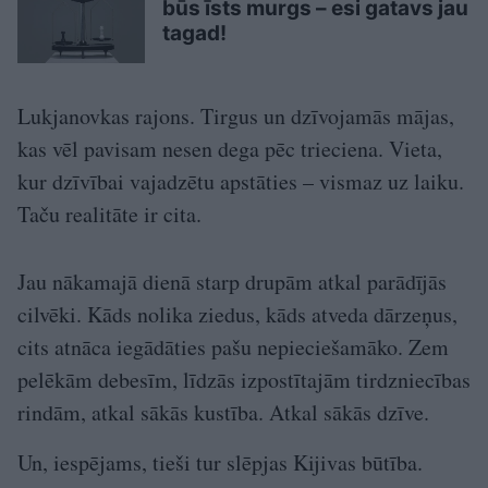
būs īsts murgs – esi gatavs jau
tagad!
Lukjanovkas rajons. Tirgus un dzīvojamās mājas,
kas vēl pavisam nesen dega pēc trieciena. Vieta,
kur dzīvībai vajadzētu apstāties – vismaz uz laiku.
Taču realitāte ir cita.
Jau nākamajā dienā starp drupām atkal parādījās
cilvēki. Kāds nolika ziedus, kāds atveda dārzeņus,
cits atnāca iegādāties pašu nepieciešamāko. Zem
pelēkām debesīm, līdzās izpostītajām tirdzniecības
rindām, atkal sākās kustība. Atkal sākās dzīve.
Un, iespējams, tieši tur slēpjas Kijivas būtība.