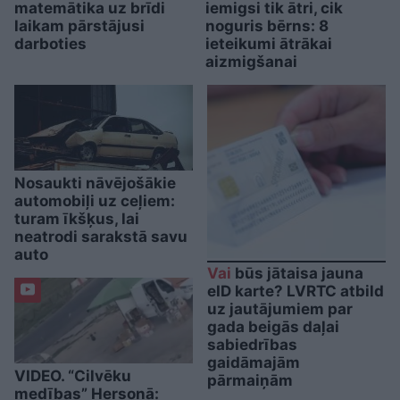
matemātika uz brīdi
iemigsi tik ātri, cik
laikam pārstājusi
noguris bērns: 8
darboties
ieteikumi ātrākai
aizmigšanai
Nosaukti nāvējošākie
automobiļi uz ceļiem:
turam īkšķus, lai
neatrodi sarakstā savu
auto
Vai
būs jātaisa jauna
eID karte? LVRTC atbild
uz jautājumiem par
gada beigās daļai
sabiedrības
gaidāmajām
VIDEO. “Cilvēku
pārmaiņām
medības” Hersonā: