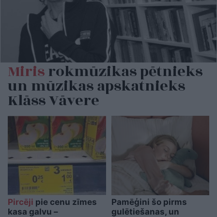
Miris
rokmūzikas pētnieks
un mūzikas apskatnieks
Klāss Vāvere
Pircēji
pie cenu zīmes
Pamēģini šo pirms
kasa galvu –
gulētiešanas, un