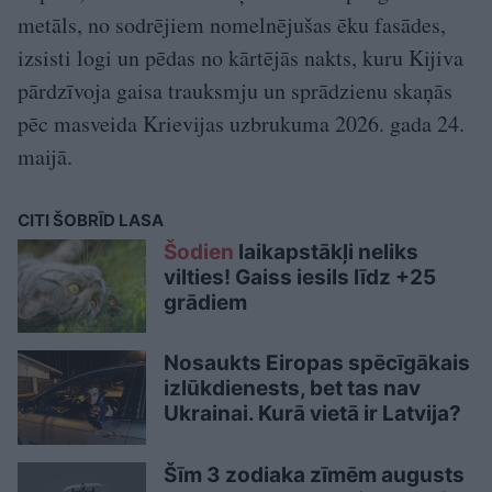
metāls, no sodrējiem nomelnējušas ēku fasādes,
izsisti logi un pēdas no kārtējās nakts, kuru Kijiva
pārdzīvoja gaisa trauksmju un sprādzienu skaņās
pēc masveida Krievijas uzbrukuma 2026. gada 24.
maijā.
CITI ŠOBRĪD LASA
Šodien
laikapstākļi neliks
vilties! Gaiss iesils līdz +25
grādiem
Nosaukts Eiropas spēcīgākais
izlūkdienests, bet tas nav
Ukrainai. Kurā vietā ir Latvija?
Šīm 3 zodiaka zīmēm augusts