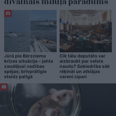
dīvainais mīluļa paradums
Jūrā pie Bērzciema
Cik tālu deputāts var
krīzes situācija – jahta
aizbraukt par valsts
zaudējusi vadības
naudu? Sabiedrība sāk
spējas; brīvprātīgie
rēķināt un atklājas
steidz palīgā
vareni cipari