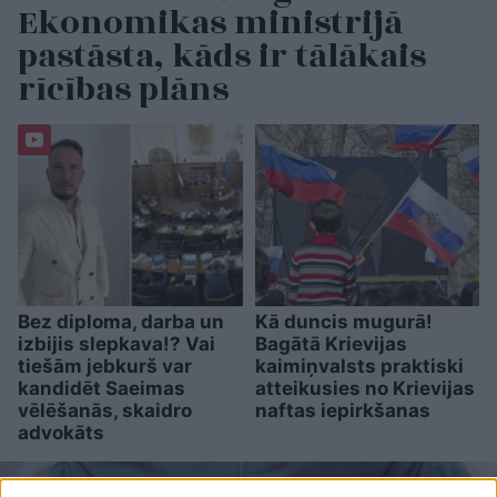
Ekonomikas ministrijā
pastāsta, kāds ir tālākais
rīcības plāns
Bez diploma, darba un
Kā duncis mugurā!
izbijis slepkava!? Vai
Bagātā Krievijas
tiešām jebkurš var
kaimiņvalsts praktiski
kandidēt Saeimas
atteikusies no Krievijas
vēlēšanās, skaidro
naftas iepirkšanas
advokāts