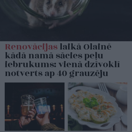
Renovācijas
laikā Olainē
kādā namā sācies peļu
iebrukums: vienā dzīvoklī
notverts ap 40 grauzēju