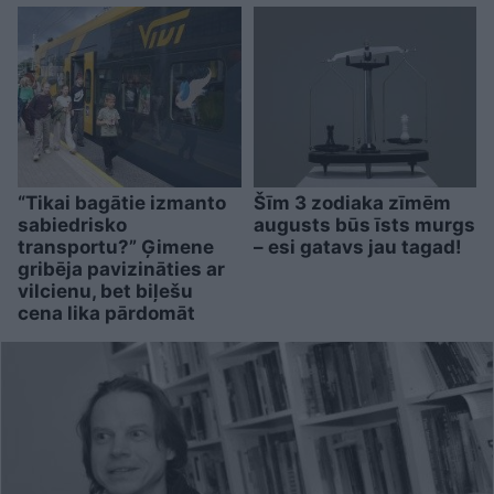
“Tikai bagātie izmanto
Šīm 3 zodiaka zīmēm
sabiedrisko
augusts būs īsts murgs
transportu?” Ģimene
– esi gatavs jau tagad!
gribēja pavizināties ar
vilcienu, bet biļešu
cena lika pārdomāt