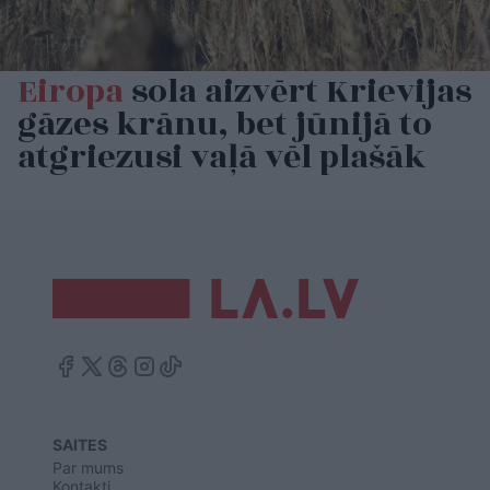
Eiropa
sola aizvērt Krievijas
gāzes krānu, bet jūnijā to
atgriezusi vaļā vēl plašāk
SAITES
Par mums
Kontakti