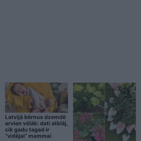
Latvijā bērnus dzemdē
arvien vēlāk: dati atklāj,
cik gadu tagad ir
“vidējai” mammai