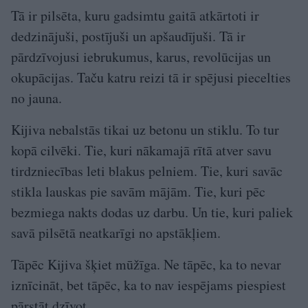
Tā ir pilsēta, kuru gadsimtu gaitā atkārtoti ir
dedzinājuši, postījuši un apšaudījuši. Tā ir
pārdzīvojusi iebrukumus, karus, revolūcijas un
okupācijas. Taču katru reizi tā ir spējusi piecelties
no jauna.
Kijiva nebalstās tikai uz betonu un stiklu. To tur
kopā cilvēki. Tie, kuri nākamajā rītā atver savu
tirdzniecības leti blakus pelniem. Tie, kuri savāc
stikla lauskas pie savām mājām. Tie, kuri pēc
bezmiega nakts dodas uz darbu. Un tie, kuri paliek
savā pilsētā neatkarīgi no apstākļiem.
Tāpēc Kijiva šķiet mūžīga. Ne tāpēc, ka to nevar
iznīcināt, bet tāpēc, ka to nav iespējams piespiest
pārstāt dzīvot.