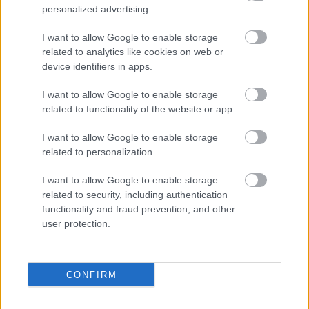
personalized advertising.
FOTO.
“Vai tas ir normāli?”
I want to allow Google to enable storage
Guntars veikalā nopērk
related to analytics like cookies on web or
tomātu, taču, pārgriežot to
device identifiers in apps.
uz pusēm, viņu sagaida
I want to allow Google to enable storage
pārsteigums
related to functionality of the website or app.
I want to allow Google to enable storage
related to personalization.
I want to allow Google to enable storage
related to security, including authentication
functionality and fraud prevention, and other
user protection.
Šodien laikapstākļi
Nosaukts Eiropas
neliks vilties! Gaiss
spēcīgākais
CONFIRM
iesils līdz +25 grādiem
izlūkdienests, bet tas
nav Ukrainai. Kurā vietā