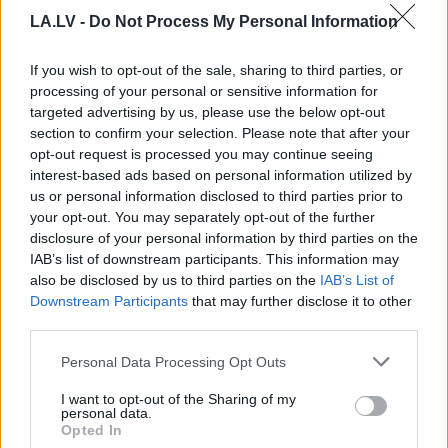
LA.LV -
Do Not Process My Personal Information
If you wish to opt-out of the sale, sharing to third parties, or
processing of your personal or sensitive information for
targeted advertising by us, please use the below opt-out
section to confirm your selection. Please note that after your
opt-out request is processed you may continue seeing
interest-based ads based on personal information utilized by
us or personal information disclosed to third parties prior to
your opt-out. You may separately opt-out of the further
disclosure of your personal information by third parties on the
TESTS. Ja vari izlasīt
IAB’s list of downstream participants. This information may
vārdus, kas apgriezti
also be disclosed by us to third parties on the
IAB’s List of
augšpēdus, ar tevi
Downstream Participants
that may further disclose it to other
third parties.
pagaidām viss ir kārtībā
Please note that this website/app uses one or more Google
Personal Data Processing Opt Outs
services and may gather and store information including but
not limited to your visit or usage behaviour. You may click to
I want to opt-out of the Sharing of my
personal data.
grant or deny consent to Google and its third-party tags to
Opted In
use your data for below specified purposes in below Google