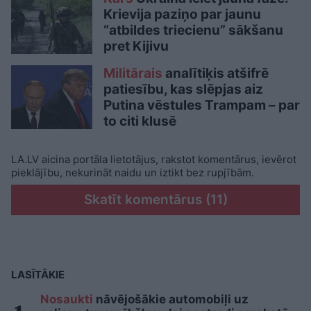
Krievija paziņo par jaunu
“atbildes triecienu” sākšanu
pret Kijivu
Militārais
analītiķis atšifrē
patiesību, kas slēpjas aiz
Putina vēstules Trampam – par
to citi klusē
LA.LV aicina portāla lietotājus, rakstot komentārus, ievērot
pieklājību, nekurināt naidu un iztikt bez rupjībām.
Skatīt komentārus (11)
LASĪTĀKIE
Nosaukti
nāvējošākie automobiļi uz