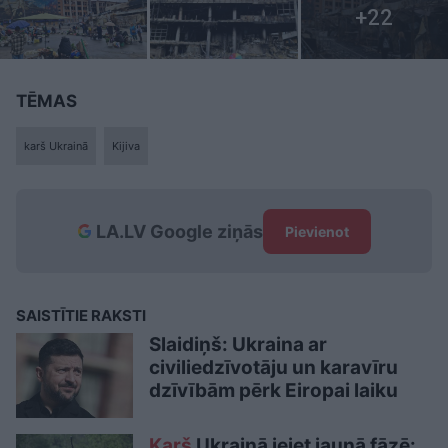
TĒMAS
karš Ukrainā
Kijiva
LA.LV Google ziņās
Pievienot
SAISTĪTIE RAKSTI
Slaidiņš: Ukraina ar
civiliedzīvotāju un karavīru
dzīvībām pērk Eiropai laiku
Karš
Ukrainā ieiet jaunā fāzē: