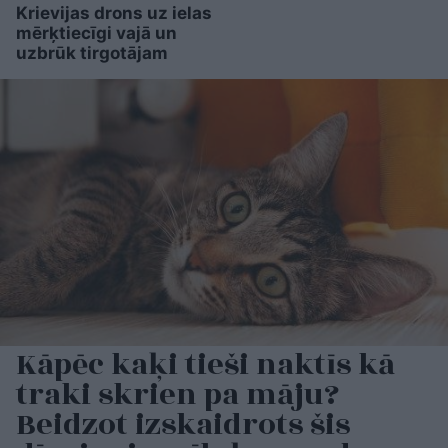
Krievijas drons uz ielas
mērķtiecīgi vajā un
uzbrūk tirgotājam
Kāpēc kaķi tieši naktīs kā
traki skrien pa māju?
Beidzot izskaidrots šis