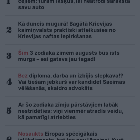
ceļiem: turam īkšķus, lai neatrodi sarakstā
savu auto
Kā duncis mugurā! Bagātā Krievijas
kaimiņvalsts praktiski atteikusies no
Krievijas naftas iepirkšanas
Šīm
3 zodiaka zīmēm augusts būs īsts
murgs – esi gatavs jau tagad!
Bez
diploma, darba un izbijis slepkava!?
Vai tiešām jebkurš var kandidēt Saeimas
vēlēšanās, skaidro advokāts
Ar šo zodiaka zīmju pārstāvjiem labāk
nestrīdēties: viņi vienmēr atradīs veidu,
kā pamatīgi atriebties
Nosaukts
Eiropas spēcīgākais