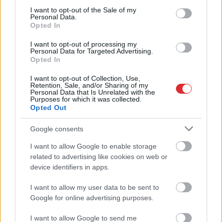
consent section.
I want to opt-out of the Sale of my
Personal Data.
Opted In
I want to opt-out of processing my
Personal Data for Targeted Advertising.
Gribi atbrīvoties no 5 kg
Vai zem jūsu gultas ir
Opted In
liekā svara? Tad
ūdens ādere?
I want to opt-out of Collection, Use,
brokastis ir jāēd šajā
Rīkstnieks iesaka
Retention, Sale, and/or Sharing of my
laikā!
vienkāršu pārbaudi
Personal Data that Is Unrelated with the
Purposes for which it was collected.
Opted Out
Google consents
I want to allow Google to enable storage
Atcelt
Ziņot
related to advertising like cookies on web or
device identifiers in apps.
I want to allow my user data to be sent to
Google for online advertising purposes.
I want to allow Google to send me