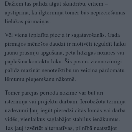
Dažiem tas palīdz atgūt skaidrību, citiem –
apstiprina, ka ilgtermiņā tomēr būs nepieciešamas
lielākas pārmaiņas.
Vēl viena izplatīta pieeja ir sagatavošanās. Gada
pirmajos mēnešos daudzi ir motivēti ieguldīt laiku
jaunu prasmju apgūšanā, pēta līdzīgas nozares vai
paplašina kontaktu loku. Šis posms viennozīmīgi
palīdz mazināt nenoteiktību un veicina pārdomātu
lēmumu pieņemšanu nākotnē.
Tomēr pārejas periodā nozīme var būt arī
īstermiņa vai projektu darbam. Ierobežota termiņa
uzdevumi ļauj iegūt pieredzi citās lomās vai darba
vidēs, vienlaikus saglabājot stabilus ienākumus.
Tas ļauj izvērtēt alternatīvas, pilnībā neatstājot