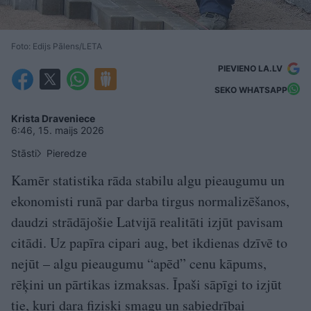
Foto: Edijs Pālens/LETA
PIEVIENO LA.LV
SEKO WHATSAPP
Krista Draveniece
6:46, 15. maijs 2026
Stāsti
Pieredze
Kamēr statistika rāda stabilu algu pieaugumu un
ekonomisti runā par darba tirgus normalizēšanos,
daudzi strādājošie Latvijā realitāti izjūt pavisam
citādi. Uz papīra cipari aug, bet ikdienas dzīvē to
nejūt – algu pieaugumu “apēd” cenu kāpums,
rēķini un pārtikas izmaksas. Īpaši sāpīgi to izjūt
tie, kuri dara fiziski smagu un sabiedrībai