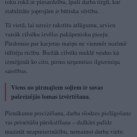
roku rokā ar piesardzību, īpaši darba tirgū, kur
stabilitāte joprojām ir būtiska vērtība.
Tā vietā, lai uzreiz rakstītu atlūgumu, arvien
vairāk cilvēku izvēlas pakāpenisku pieeju.
Pārdomas par karjeras maiņu ne vienmēr nozīmē
tūlītēju rīcību. Biežāk cilvēki meklē veidus kā
izmēģināt ko citu, pirms uzņemties ilgtermiņa
saistības.
Viens no pirmajiem soļiem ir savas
pašreizējās lomas izvērtēšana.
Pienākumu precizēšana, darba slodzes pielāgošana
vai prioritāšu pārskatīšana – dažkārt palīdz
mazināt neapmierinātību, nemainot darba vietu.