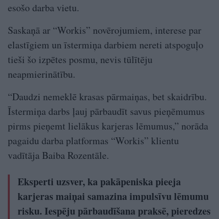
esošo darba vietu.
Saskaņā ar “Workis” novērojumiem, interese par
elastīgiem un īstermiņa darbiem nereti atspoguļo
tieši šo izpētes posmu, nevis tūlītēju
neapmierinātību.
“Daudzi nemeklē krasas pārmaiņas, bet skaidrību.
Īstermiņa darbs ļauj pārbaudīt savus pieņēmumus
pirms pieņemt lielākus karjeras lēmumus,” norāda
pagaidu darba platformas “Workis” klientu
vadītāja Baiba Rozentāle.
Eksperti uzsver, ka pakāpeniska pieeja
karjeras maiņai samazina impulsīvu lēmumu
risku. Iespēju pārbaudīšana praksē, pieredzes