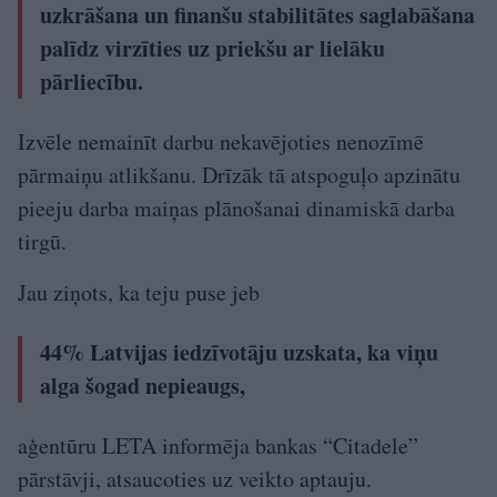
uzkrāšana un finanšu stabilitātes saglabāšana
palīdz virzīties uz priekšu ar lielāku
pārliecību.
Izvēle nemainīt darbu nekavējoties nenozīmē
pārmaiņu atlikšanu. Drīzāk tā atspoguļo apzinātu
pieeju darba maiņas plānošanai dinamiskā darba
tirgū.
Jau ziņots, ka teju puse jeb
44% Latvijas iedzīvotāju uzskata, ka viņu
alga šogad nepieaugs,
aģentūru LETA informēja bankas “Citadele”
pārstāvji, atsaucoties uz veikto aptauju.