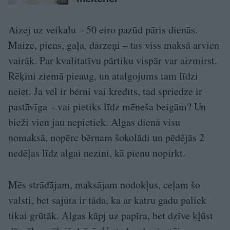
Aizej uz veikalu – 50 eiro pazūd pāris dienās.
Maize, piens, gaļa, dārzeņi – tas viss maksā arvien
vairāk. Par kvalitatīvu pārtiku vispār var aizmirst.
Rēķini ziemā pieaug, un atalgojums tam līdzi
neiet. Ja vēl ir bērni vai kredīts, tad spriedze ir
pastāvīga – vai pietiks līdz mēneša beigām? Un
bieži vien jau nepietiek. Algas dienā visu
nomaksā, nopērc bērnam šokolādi un pēdējās 2
nedēļas līdz algai nezini, kā pienu nopirkt.
Mēs strādājam, maksājam nodokļus, ceļam šo
valsti, bet sajūta ir tāda, ka ar katru gadu paliek
tikai grūtāk. Algas kāpj uz papīra, bet dzīve kļūst