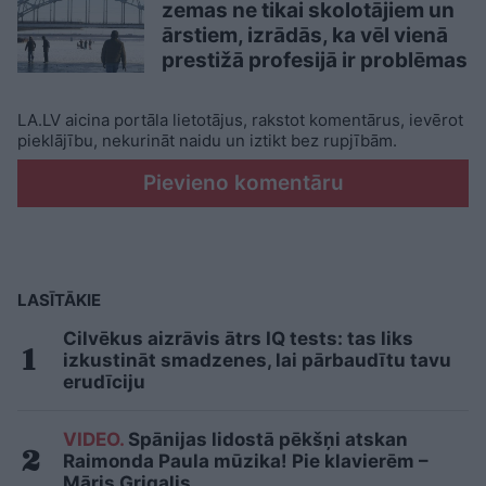
zemas ne tikai skolotājiem un
ārstiem, izrādās, ka vēl vienā
prestižā profesijā ir problēmas
LA.LV aicina portāla lietotājus, rakstot komentārus, ievērot
pieklājību, nekurināt naidu un iztikt bez rupjībām.
Pievieno komentāru
LASĪTĀKIE
Cilvēkus aizrāvis ātrs IQ tests: tas liks
izkustināt smadzenes, lai pārbaudītu tavu
erudīciju
VIDEO.
Spānijas lidostā pēkšņi atskan
Raimonda Paula mūzika! Pie klavierēm –
Māris Grigalis