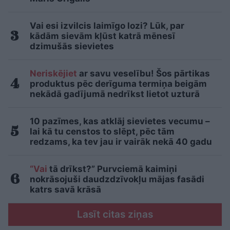
Vai esi izvilcis laimīgo lozi? Lūk, par
kādām sievām kļūst katrā mēnesī
dzimušās sievietes
Neriskējiet
ar savu veselību! Šos pārtikas
produktus pēc derīguma termiņa beigām
nekādā gadījumā nedrīkst lietot uzturā
10 pazīmes, kas atklāj sievietes vecumu –
lai kā tu censtos to slēpt, pēc tām
redzams, ka tev jau ir vairāk nekā 40 gadu
“Vai
tā drīkst?” Purvciemā kaimiņi
nokrāsojuši daudzdzīvokļu mājas fasādi
katrs savā krāsā
Lasīt citas ziņas