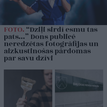
FOTO.
“Dziļi sirdī esmu tas
pats…” Dons publicē
neredzētas fotogrāfijas un
aizkustinošas pārdomas
par savu dzīvi