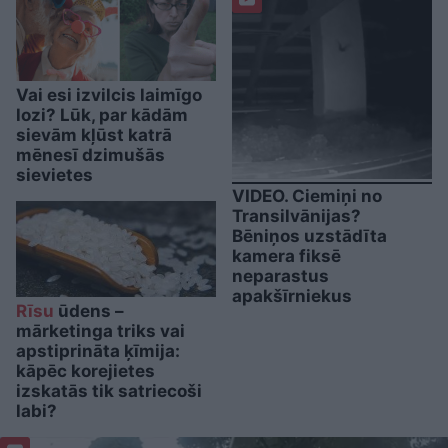
Vai esi izvilcis laimīgo
lozi? Lūk, par kādām
sievām kļūst katrā
mēnesī dzimušās
sievietes
VIDEO. Ciemiņi no
Transilvānijas?
Bēniņos uzstādīta
kamera fiksē
neparastus
apakšīrniekus
Rīsu
ūdens –
mārketinga triks vai
apstiprināta ķīmija:
kāpēc korejietes
izskatās tik satriecoši
labi?