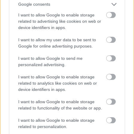
mērā nosaka strukturāli darba tirgus faktori, nevis
Google consents
demogrāfiskās atšķirības.
I want to allow Google to enable storage
Atcelt
Ziņot
related to advertising like cookies on web or
Iedzīvotāju aptauju banka “Citadele” kopā ar
device identifiers in apps.
pētījumu aģentūru “Norstat” veica 2026. gada
I want to allow my user data to be sent to
janvārī, tiešsaistē aptaujājot teju 800 Latvijas
Google for online advertising purposes.
iedzīvotājus vecumā no 18 līdz 74 gadiem.
I want to allow Google to send me
personalized advertising.
Kāda alga ir tev darbā? Kādi ir tavi darba
pienākumi, vai jūties novērtēts? Varbūt esi
I want to allow Google to enable storage
related to analytics like cookies on web or
saskāries ar kādām nejēdzībām? Uzraksti man
device identifiers in apps.
uz
krista.draveniece@la.lv
.
I want to allow Google to enable storage
related to functionality of the website or app.
TĒMAS
I want to allow Google to enable storage
related to personalization.
negodīgas algas
Raksta redaktors