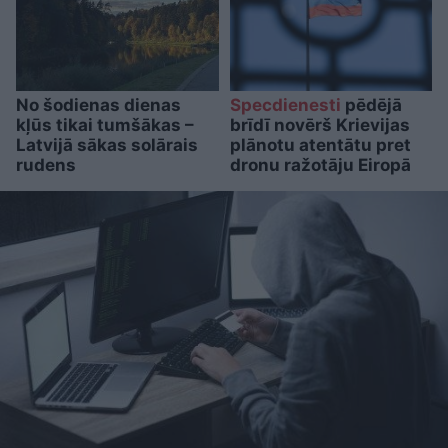
No šodienas dienas
Specdienesti
pēdējā
kļūs tikai tumšākas –
brīdī novērš Krievijas
Latvijā sākas solārais
plānotu atentātu pret
rudens
dronu ražotāju Eiropā