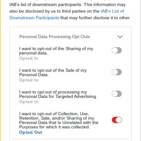
IAB’s list of downstream participants. This information may
darbiniekiem.
also be disclosed by us to third parties on the
IAB’s List of
Downstream Participants
that may further disclose it to other
third parties.
Savukārt, pieaugot vecumam, algu gaidas kļūst
Please note that this website/app uses one or more Google
arvien piesardzīgākas. Vecuma grupā no 50 līdz 59
Personal Data Processing Opt Outs
services and may gather and store information including but
gadiem jau puse respondentu negaida nekādu algas
not limited to your visit or usage behaviour. You may click to
I want to opt-out of the Sharing of my
personal data.
kāpumu, bet vecākajā grupā no 60 līdz 74 gadiem
grant or deny consent to Google and its third-party tags to
Opted In
use your data for below specified purposes in below Google
šādu viedokli pauž vairāk nekā puse aptaujāto. Tas
consent section.
I want to opt-out of the Sale of my
norāda uz ierobežotākām algu izaugsmes iespējām
Personal Data.
Opted In
vēlākos karjeras posmos, kā arī uz lielāku
I want to opt-out of processing my
stabilitātes un drošības prioritizēšanu.
Personal Data for Targeted Advertising.
Opted In
Aptauja rāda, ka dzimumu atšķirības algu gaidās ir
I want to opt-out of Collection, Use,
minimālas – gan vīriešu, gan sieviešu vidū algu
Retention, Sale, and/or Sharing of my
Personal Data that Is Unrelated with the
stagnāciju sagaida vienāds respondentu īpatsvars.
Purposes for which it was collected.
Opted Out
Tas liecina, ka patlaban algu prognozes lielākā