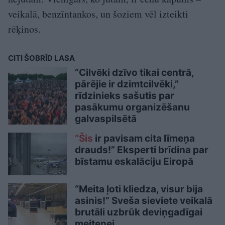
veikalā, benzīntankos, un šoziem vēl izteikti
rēķinos.
CITI ŠOBRĪD LASA
“Cilvēki dzīvo tikai centrā,
pārējie ir dzimtcilvēki,”
rīdzinieks sašutis par
pasākumu organizēšanu
galvaspilsētā
“Šis
ir pavisam cita līmeņa
drauds!” Eksperti brīdina par
bīstamu eskalāciju Eiropā
“Meita ļoti kliedza, visur bija
asinis!” Sveša sieviete veikalā
brutāli uzbrūk deviņgadīgai
meitenei