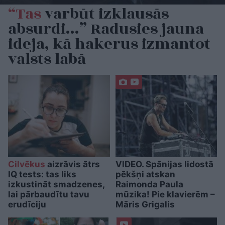
“Tas
varbūt izklausās
absurdi…” Radusies jauna
ideja, kā hakerus izmantot
valsts labā
Cilvēkus
aizrāvis ātrs
VIDEO. Spānijas lidostā
IQ tests: tas liks
pēkšņi atskan
izkustināt smadzenes,
Raimonda Paula
lai pārbaudītu tavu
mūzika! Pie klavierēm –
erudīciju
Māris Grigalis