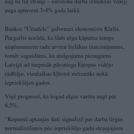
aug ne tik strauji – eirozonā darba izmaksas vidēji
auga aptuveni 3-4% gada laikā.
Bankas “Citadele” galvenais ekonomists Kārlis
Purgailis norāda, ka šāds algu kāpuma temps
uzņēmumiem rada arvien lielākus izaicinājumus,
tomēr sagaidāms, ka atalgojuma pieaugums
Latvijā arī turpmāk pārsniegs Eiropas vidējo
rādītāju, vienlaikus kļūstot mērenāks nekā
iepriekšējos gados.
Viņš prognozē, ka šogad algas varētu augt par
6,5%.
“Kopumā aptaujas dati signalizē par darba tirgus
normalizēšanos pēc iepriekšējo gadu straujajiem