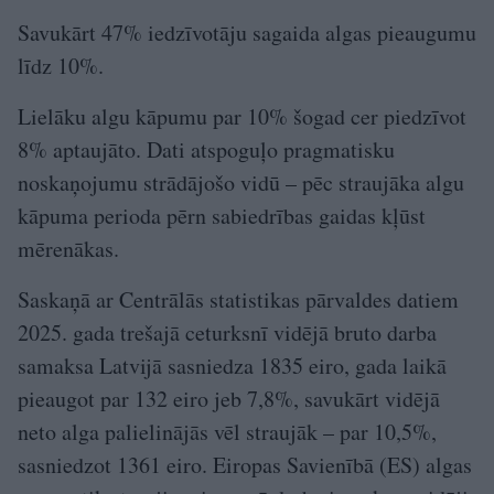
Savukārt 47% iedzīvotāju sagaida algas pieaugumu
līdz 10%.
Lielāku algu kāpumu par 10% šogad cer piedzīvot
8% aptaujāto. Dati atspoguļo pragmatisku
noskaņojumu strādājošo vidū – pēc straujāka algu
kāpuma perioda pērn sabiedrības gaidas kļūst
mērenākas.
Saskaņā ar Centrālās statistikas pārvaldes datiem
2025. gada trešajā ceturksnī vidējā bruto darba
samaksa Latvijā sasniedza 1835 eiro, gada laikā
pieaugot par 132 eiro jeb 7,8%, savukārt vidējā
neto alga palielinājās vēl straujāk – par 10,5%,
sasniedzot 1361 eiro. Eiropas Savienībā (ES) algas