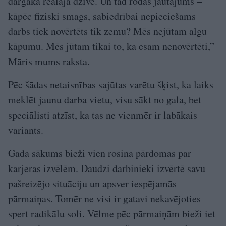
dārgāka reālajā dzīvē. Un tad rodas jautājums –
kāpēc fiziski smags, sabiedrībai nepieciešams
darbs tiek novērtēts tik zemu? Mēs nejūtam algu
kāpumu. Mēs jūtam tikai to, ka esam nenovērtēti,”
Māris mums raksta.
Pēc šādas netaisnības sajūtas varētu šķist, ka laiks
meklēt jaunu darba vietu, visu sākt no gala, bet
speciālisti atzīst, ka tas ne vienmēr ir labākais
variants.
Gada sākums bieži vien rosina pārdomas par
karjeras izvēlēm. Daudzi darbinieki izvērtē savu
pašreizējo situāciju un apsver iespējamās
pārmaiņas. Tomēr ne visi ir gatavi nekavējoties
spert radikālu soli. Vēlme pēc pārmaiņām bieži iet