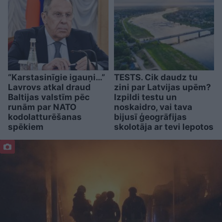
“Karstasinīgie igauņi…”
TESTS. Cik daudz tu
Lavrovs atkal draud
zini par Latvijas upēm?
Baltijas valstīm pēc
Izpildi testu un
runām par NATO
noskaidro, vai tava
kodolatturēšanas
bijusī ģeogrāfijas
spēkiem
skolotāja ar tevi lepotos