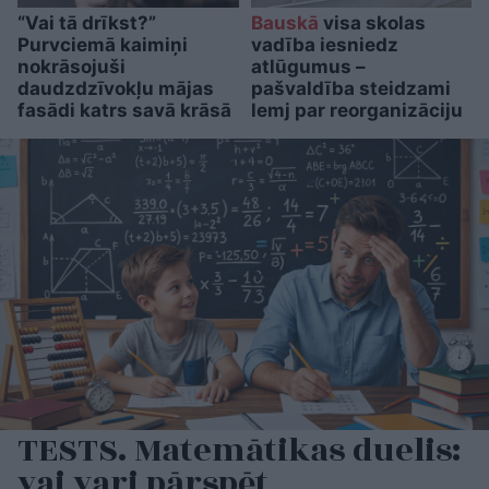
“Vai tā drīkst?”
Bauskā
visa skolas
Purvciemā kaimiņi
vadība iesniedz
nokrāsojuši
atlūgumus –
daudzdzīvokļu mājas
pašvaldība steidzami
fasādi katrs savā krāsā
lemj par reorganizāciju
TESTS. Matemātikas duelis:
vai vari pārspēt