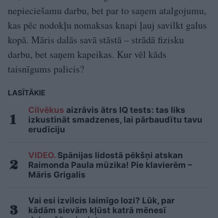
nepieciešamu darbu, bet par to saņem atalgojumu,
kas pēc nodokļu nomaksas knapi ļauj savilkt galus
kopā. Māris dalās savā stāstā – strādā fizisku
darbu, bet saņem kapeikas. Kur vēl kāds
taisnīgums palicis?
LASĪTĀKIE
Cilvēkus
aizrāvis ātrs IQ tests: tas liks
izkustināt smadzenes, lai pārbaudītu tavu
erudīciju
VIDEO.
Spānijas lidostā pēkšņi atskan
Raimonda Paula mūzika! Pie klavierēm –
Māris Grigalis
Vai esi izvilcis laimīgo lozi? Lūk, par
kādām sievām kļūst katrā mēnesī