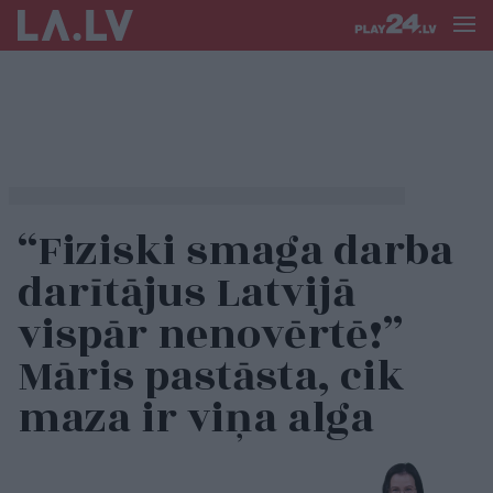
“Fiziski smaga darba
darītājus Latvijā
vispār nenovērtē!”
Māris pastāsta, cik
maza ir viņa alga