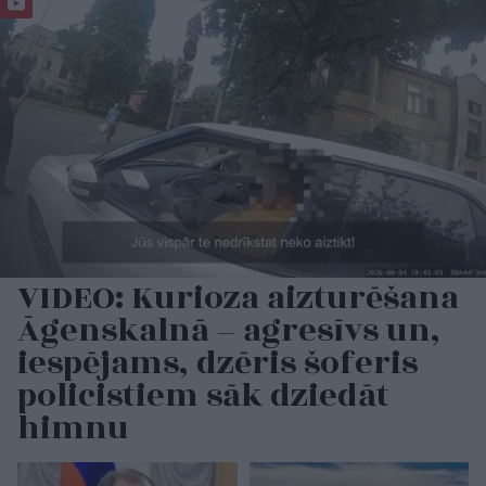
VIDEO: Kurioza aizturēšana
Āgenskalnā – agresīvs un,
iespējams, dzēris šoferis
policistiem sāk dziedāt
himnu