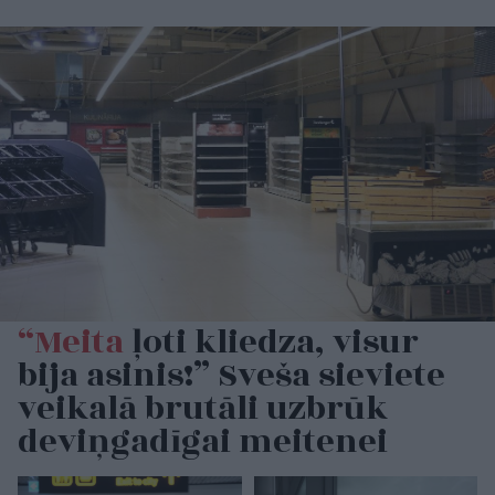
“Meita
ļoti kliedza, visur
bija asinis!” Sveša sieviete
veikalā brutāli uzbrūk
deviņgadīgai meitenei