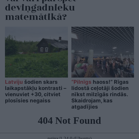
deviņgadnieku
matemātikā?
Latviju
šodien skars
“Pilnīgs
haoss!” Rīgas
laikapstākļu kontrasti –
lidostā ceļotāji šodien
vienuviet +30, citviet
nīkst milzīgās rindās.
plosīsies negaiss
Skaidrojam, kas
atgadījies