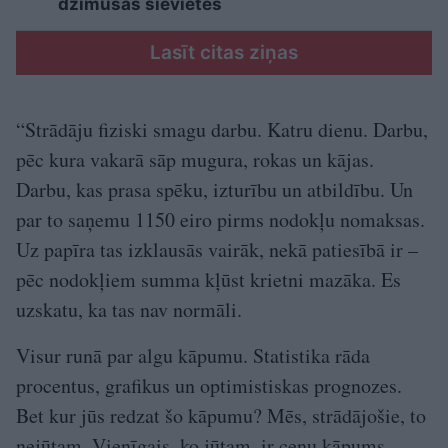
dzimušās sievietes
Lasīt citas ziņas
“Strādāju fiziski smagu darbu. Katru dienu. Darbu,
pēc kura vakarā sāp mugura, rokas un kājas.
Darbu, kas prasa spēku, izturību un atbildību. Un
par to saņemu 1150 eiro pirms nodokļu nomaksas.
Uz papīra tas izklausās vairāk, nekā patiesībā ir –
pēc nodokļiem summa kļūst krietni mazāka. Es
uzskatu, ka tas nav normāli.
Visur runā par algu kāpumu. Statistika rāda
procentus, grafikus un optimistiskas prognozes.
Bet kur jūs redzat šo kāpumu? Mēs, strādājošie, to
nejūtam. Vienīgais, ko jūtam, ir cenu kāpums –