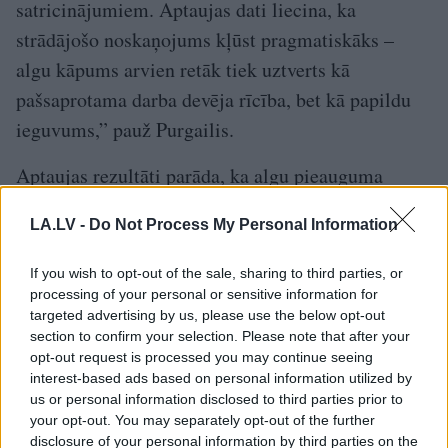
satricinājumiem. Aptaujas dati liecina, ka
strādājošo noskaņojums kļūst pragmatiskāks –
algu kāpums arvien retāk tiek uztverts kā
pašsaprotama darba devēja rīcība, bet kā papildu
ieguvums,” pauž Purgailis.
Aptaujas rezultāti parāda, ka algu pieauguma
gaidas būtiski atšķiras atkarībā no vecuma,
LA.LV -
Do Not Process My Personal Information
savukārt dzimumam šajā ziņā ir minimāla
ietekme. Visoptimistiskāk noskaņoti ir jaunākie
If you wish to opt-out of the sale, sharing to third parties, or
strādājošie vecumā no 18 līdz 29 gadiem – tikai
processing of your personal or sensitive information for
targeted advertising by us, please use the below opt-out
trešdaļa no viņiem negaida algu pieaugumu, un
section to confirm your selection. Please note that after your
salīdzinoši lielāka daļa cer arī uz kāpumu virs
opt-out request is processed you may continue seeing
interest-based ads based on personal information utilized by
10%. Tas ir raksturīgi karjeras sākumposmam, kur
us or personal information disclosed to third parties prior to
algu dinamiku biežāk ietekmē darba maiņa,
your opt-out. You may separately opt-out of the further
profesionālā izaugsme un konkurence par
disclosure of your personal information by third parties on the