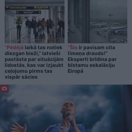
“Pēdējā
laikā tas notiek
“Šis
ir pavisam cita
diezgan bieži,” latvieši
līmeņa drauds!”
pastāsta par situācijām
Eksperti brīdina par
lidostās, kas var izjaukt
bīstamu eskalāciju
ceļojumu pirms tas
Eiropā
vispār sācies