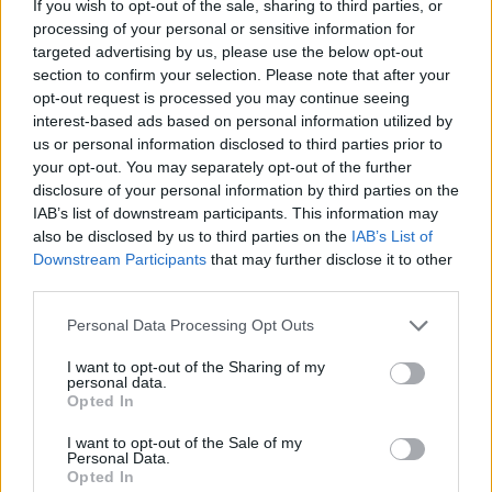
If you wish to opt-out of the sale, sharing to third parties, or
processing of your personal or sensitive information for
targeted advertising by us, please use the below opt-out
section to confirm your selection. Please note that after your
opt-out request is processed you may continue seeing
Vanaga apšauba valsts
interest-based ads based on personal information utilized by
prioritātes: atsevišķām
us or personal information disclosed to third parties prior to
your opt-out. You may separately opt-out of the further
izglītības NVO piešķir
disclosure of your personal information by third parties on the
miljoniem eiro, kamēr
IAB’s list of downstream participants. This information may
also be disclosed by us to third parties on the
IAB’s List of
skolām trūkst mācību
Downstream Participants
that may further disclose it to other
līdzekļu
third parties.
Please note that this website/app uses one or more Google
Personal Data Processing Opt Outs
services and may gather and store information including but
not limited to your visit or usage behaviour. You may click to
I want to opt-out of the Sharing of my
personal data.
grant or deny consent to Google and its third-party tags to
Opted In
use your data for below specified purposes in below Google
consent section.
I want to opt-out of the Sale of my
Personal Data.
Opted In