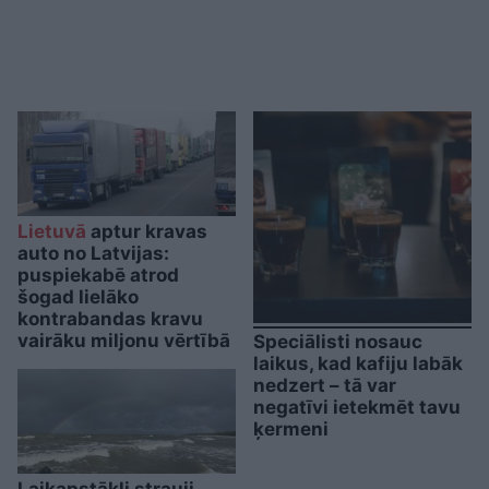
Lietuvā
aptur kravas
auto no Latvijas:
puspiekabē atrod
šogad lielāko
kontrabandas kravu
vairāku miljonu vērtībā
Speciālisti nosauc
laikus, kad kafiju labāk
nedzert – tā var
negatīvi ietekmēt tavu
ķermeni
Laikapstākļi strauji