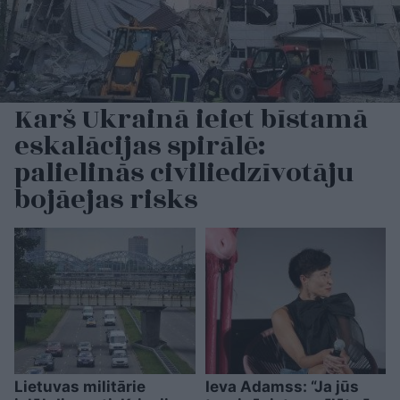
Karš Ukrainā ieiet bīstamā
eskalācijas spirālē:
palielinās civiliedzīvotāju
bojāejas risks
Lietuvas militārie
Ieva Adamss: “Ja jūs