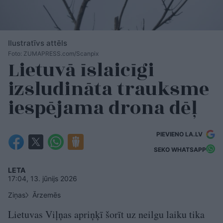
Ilustratīvs attēls
Foto: ZUMAPRESS.com/Scanpix
Lietuvā īslaicīgi
izsludināta trauksme
iespējama drona dēļ
PIEVIENO LA.LV
SEKO WHATSAPP
LETA
17:04, 13. jūnijs 2026
Ziņas
Ārzemēs
Lietuvas Viļņas apriņķī šorīt uz neilgu laiku tika