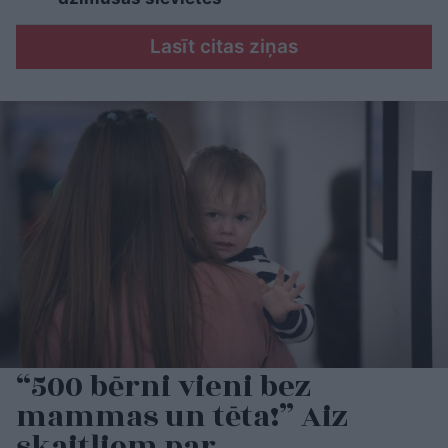
Lasīt citas ziņas
“500 bērni vieni bez
mammas un tēta!” Aiz
skaitļiem par