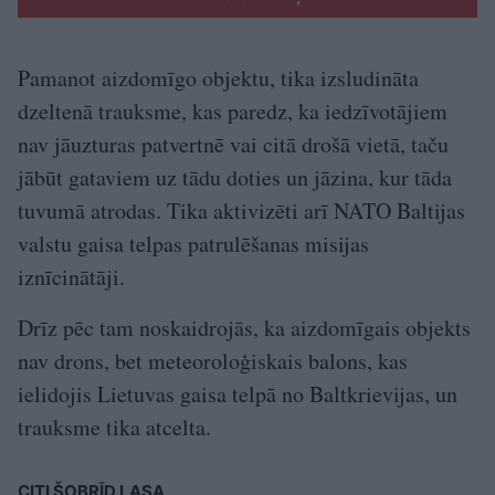
Pamanot aizdomīgo objektu, tika izsludināta
dzeltenā trauksme, kas paredz, ka iedzīvotājiem
nav jāuzturas patvertnē vai citā drošā vietā, taču
jābūt gataviem uz tādu doties un jāzina, kur tāda
tuvumā atrodas. Tika aktivizēti arī NATO Baltijas
valstu gaisa telpas patrulēšanas misijas
iznīcinātāji.
Drīz pēc tam noskaidrojās, ka aizdomīgais objekts
nav drons, bet meteoroloģiskais balons, kas
ielidojis Lietuvas gaisa telpā no Baltkrievijas, un
trauksme tika atcelta.
CITI ŠOBRĪD LASA