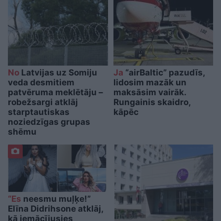
No
Latvijas uz Somiju
Ja
“airBaltic” pazudīs,
veda desmitiem
lidosim mazāk un
patvēruma meklētāju –
maksāsim vairāk.
robežsargi atklāj
Rungainis skaidro,
starptautiskas
kāpēc
noziedzīgas grupas
shēmu
“Es
neesmu muļķe!”
Elīna Didrihsone atklāj,
kā iemācījusies