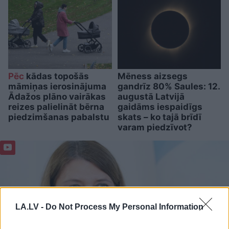
Pēc
kādas topošās
Mēness aizsegs
māmiņas ierosinājuma
gandrīz 80% Saules: 12.
Ādažos plāno vairākas
augustā Latvijā
reizes palielināt bērna
gaidāms iespaidīgs
piedzimšanas pabalstu
skats – ko tajā brīdī
varam piedzīvot?
LA.LV -
Do Not Process My Personal Information