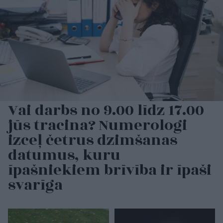
Vai darbs no 9.00 līdz 17.00
jūs tracina? Numerologi
izceļ četrus dzimšanas
datumus, kuru
īpašniekiem brīvība ir īpaši
svarīga