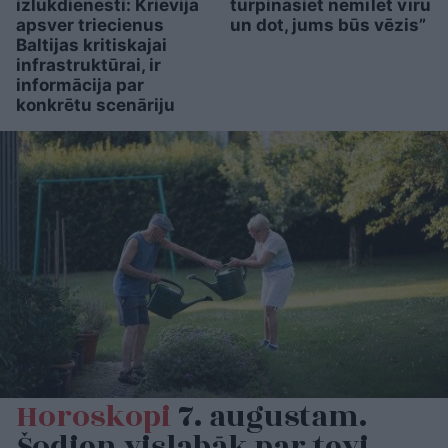
izlūkdienesti: Krievija
turpināsiet nemīlēt vīru
apsver triecienus
un dot, jums būs vēzis”
Baltijas kritiskajai
infrastruktūrai, ir
informācija par
konkrētu scenāriju
Horoskopi
7. augustam.
Šodien vislabāk par tevi