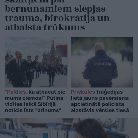
bērnunamiem slēpjas
trauma, birokrātija un
atbalsta trūkums
“Paldies,
ka atnācāt pie
Priekules
traģēdijas
mums ciemos!” Putina
lietā jauns pavērsiens:
vizītes laikā Sibīrijā
apcietinātā policista
noticis īsts “brīnums”
aizstāvis vērsies tiesā