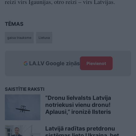
reizi virs Igaunijas, otro reizi – virs Latvijas.
TĒMAS
gaisa trauksme
Lietuva
LA.LV Google ziņās
Pievienot
SAISTĪTIE RAKSTI
“Dronu lielvalsts Latvija
notriekusi vienu dronu!
Aplausi,” ironizē Ilsteris
Latvijā radītas pretdronu
sistēmas lieto Ukraina, bet