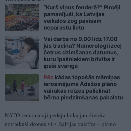
“Kurš viņus fenderē?” Pircēji
pamanījuši, ka Latvijas
veikalos zog pavisam
neparastu lietu
Vai darbs no 9.00 līdz 17.00
jūs tracina? Numerologi izceļ
četrus dzimšanas datumus,
kuru īpašniekiem brīvība ir
īpaši svarīga
Pēc
kādas topošās māmiņas
ierosinājuma Ādažos plāno
vairākas reizes palielināt
bērna piedzimšanas pabalstu
NATO iznīcinātāji pēdējā laikā jau divreiz
notriekuši dronus virs Baltijas valstīm – pirmo