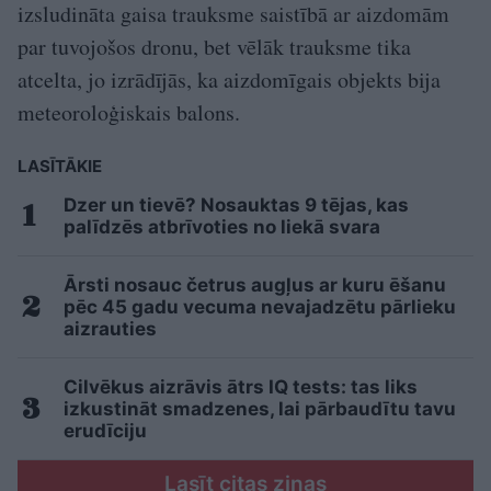
izsludināta gaisa trauksme saistībā ar aizdomām
par tuvojošos dronu, bet vēlāk trauksme tika
atcelta, jo izrādījās, ka aizdomīgais objekts bija
meteoroloģiskais balons.
LASĪTĀKIE
Dzer un tievē? Nosauktas 9 tējas, kas
palīdzēs atbrīvoties no liekā svara
Ārsti nosauc četrus augļus ar kuru ēšanu
pēc 45 gadu vecuma nevajadzētu pārlieku
aizrauties
Cilvēkus aizrāvis ātrs IQ tests: tas liks
izkustināt smadzenes, lai pārbaudītu tavu
erudīciju
Lasīt citas ziņas