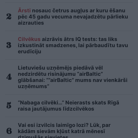
Ārsti
nosauc četrus augļus ar kuru ēšanu
pēc 45 gadu vecuma nevajadzētu pārlieku
aizrauties
Cilvēkus
aizrāvis ātrs IQ tests: tas liks
izkustināt smadzenes, lai pārbaudītu tavu
erudīciju
Lietuviešu uzņēmējs piedāvā vēl
nedzirdētu risinājumu “airBaltic”
glābšanai: “”airBaltic” mums nav vienkārši
uzņēmums”
“Nabaga cilvēki…” Neierasts skats Rīgā
raisa jautājumus līdzcilvēkos
Vai esi izvilcis laimīgo lozi? Lūk, par
kādām sievām kļūst katrā mēnesī
dzimušās sievietes