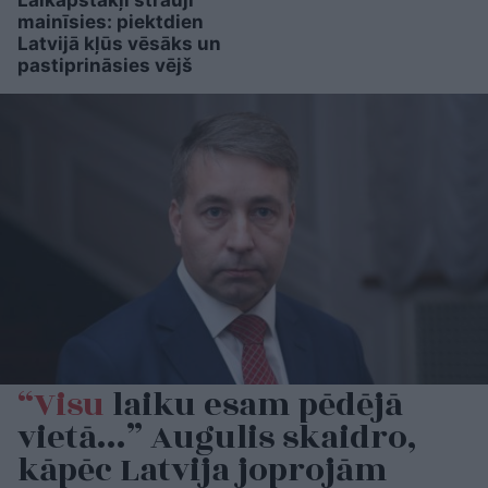
mainīsies: piektdien
Latvijā kļūs vēsāks un
pastiprināsies vējš
“Visu
laiku esam pēdējā
vietā…” Augulis skaidro,
kāpēc Latvija joprojām