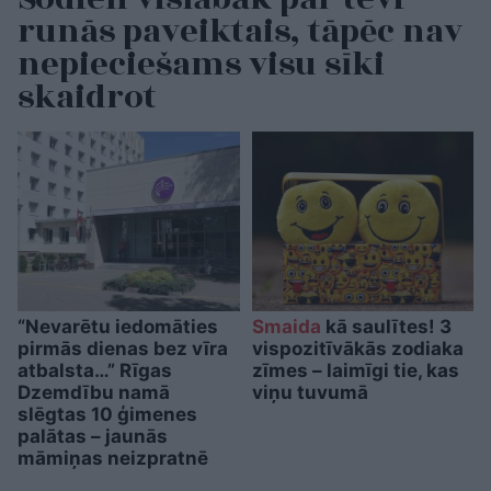
runās paveiktais, tāpēc nav
nepieciešams visu sīki
skaidrot
“Nevarētu iedomāties
Smaida
kā saulītes! 3
pirmās dienas bez vīra
vispozitīvākās zodiaka
atbalsta…” Rīgas
zīmes – laimīgi tie, kas
Dzemdību namā
viņu tuvumā
slēgtas 10 ģimenes
palātas – jaunās
māmiņas neizpratnē