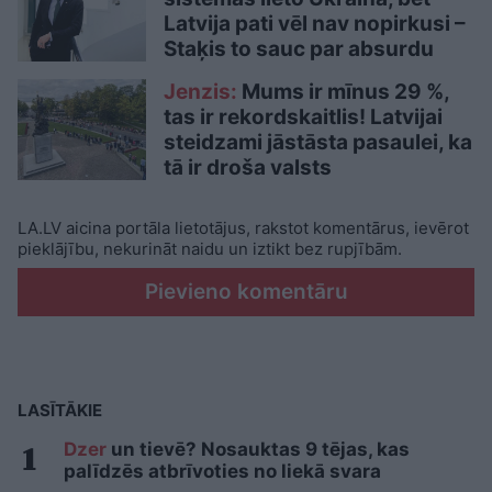
Latvija pati vēl nav nopirkusi –
Staķis to sauc par absurdu
Jenzis:
Mums ir mīnus 29 %,
tas ir rekordskaitlis! Latvijai
steidzami jāstāsta pasaulei, ka
tā ir droša valsts
LA.LV aicina portāla lietotājus, rakstot komentārus, ievērot
pieklājību, nekurināt naidu un iztikt bez rupjībām.
Pievieno komentāru
LASĪTĀKIE
Dzer
un tievē? Nosauktas 9 tējas, kas
palīdzēs atbrīvoties no liekā svara