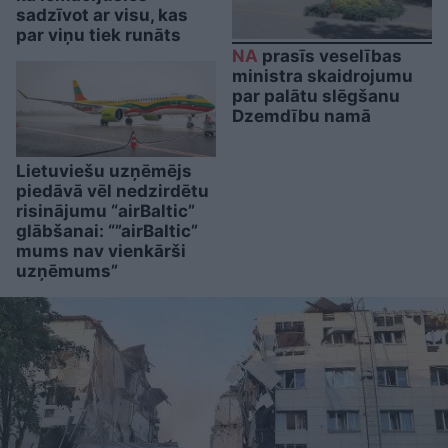
sadzīvot ar visu, kas
par viņu tiek runāts
NA
prasīs veselības
ministra skaidrojumu
par palātu slēgšanu
Dzemdību namā
Lietuviešu uzņēmējs
piedāvā vēl nedzirdētu
risinājumu “airBaltic”
glābšanai: “”airBaltic”
mums nav vienkārši
uzņēmums”