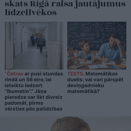
skats Rīgā raisa jautājumus
līdzcilvēkos
“Četras
ar pusi stundas
TESTS.
Matemātikas
rindā un 56 eiro, lai
duelis: vai vari pārspēt
ieteiktu iedzert
deviņgadnieku
“Ibumetin”.” Jāņa
matemātikā?
pieredze var likt divreiz
padomāt, pirms
vērsties pēc palīdzības