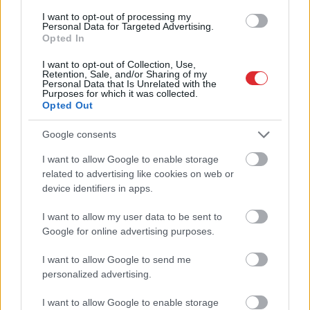
Solīja lētāku
Ārsti nosauc četrus
I want to opt-out of processing my
Personal Data for Targeted Advertising.
dīzeļdegvielu, bet
augļus ar kuru ēšanu
Opted In
cerētais izpalika: tagad
pēc 45 gadu vecuma
atklājies, kas patiesībā
nevajadzētu pārlieku
I want to opt-out of Collection, Use,
notika ar cenām
aizrauties
Retention, Sale, and/or Sharing of my
Personal Data that Is Unrelated with the
Purposes for which it was collected.
Opted Out
Google consents
I want to allow Google to enable storage
Atcelt
Ziņot
related to advertising like cookies on web or
device identifiers in apps.
I want to allow my user data to be sent to
Google for online advertising purposes.
I want to allow Google to send me
personalized advertising.
I want to allow Google to enable storage