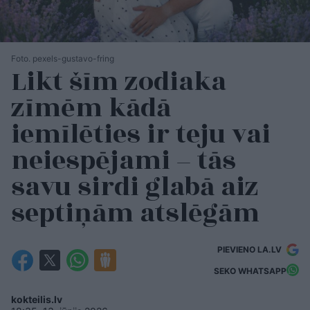
Foto. pexels-gustavo-fring
Likt šīm zodiaka
zīmēm kādā
iemīlēties ir teju vai
neiespējami – tās
savu sirdi glabā aiz
septiņām atslēgām
PIEVIENO LA.LV
SEKO WHATSAPP
kokteilis.lv