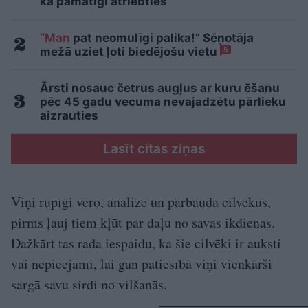
kā pamatīgi atriebties
“Man
pat neomulīgi palika!” Sēņotāja
mežā uziet ļoti biedējošu vietu
5
Ārsti nosauc četrus augļus ar kuru ēšanu
pēc 45 gadu vecuma nevajadzētu pārlieku
aizrauties
Lasīt citas ziņas
Viņi rūpīgi vēro, analizē un pārbauda cilvēkus,
pirms ļauj tiem kļūt par daļu no savas ikdienas.
Dažkārt tas rada iespaidu, ka šie cilvēki ir auksti
vai nepieejami, lai gan patiesībā viņi vienkārši
sargā savu sirdi no vilšanās.