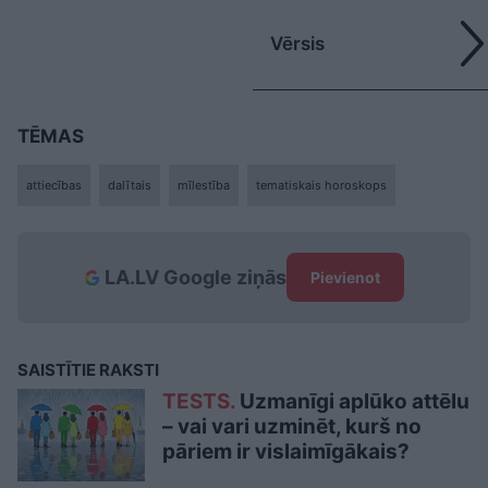
Vērsis
TĒMAS
attiecības
dalītais
mīlestība
tematiskais horoskops
LA.LV Google ziņās
Pievienot
SAISTĪTIE RAKSTI
TESTS.
Uzmanīgi aplūko attēlu
– vai vari uzminēt, kurš no
pāriem ir vislaimīgākais?