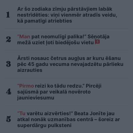
Ar šo zodiaka zīmju pārstāvjiem labāk
nestrīdēties: viņi vienmēr atradīs veidu,
kā pamatīgi atriebties
“Man
pat neomulīgi palika!” Sēņotāja
mežā uziet ļoti biedējošu vietu
5
Ārsti nosauc četrus augļus ar kuru ēšanu
pēc 45 gadu vecuma nevajadzētu pārlieku
aizrauties
“Pirmo
reizi ko tādu redzu.” Pircēji
sajūsmā par veikalā novēroto
jaunieviesumu
“Tu
varētu aizvērties!” Beata Jonīte jau
atkal nonāk uzmanības centrā – šoreiz ar
superdārgu pulksteni