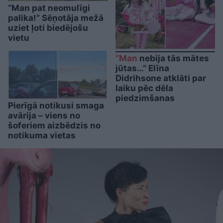
“Man pat neomulīgi
palika!” Sēņotāja mežā
uziet ļoti biedējošu
vietu
“Man
nebija tās mātes
jūtas…” Elīna
Didrihsone atklāti par
laiku pēc dēla
piedzimšanas
Pierīgā notikusi smaga
avārija – viens no
šoferiem aizbēdzis no
notikuma vietas