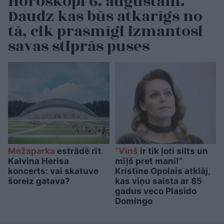
Horoskopi 6. augustam.
Daudz kas būs atkarīgs no
tā, cik prasmīgi izmantosi
savas stiprās puses
Mežaparka
estrādē rīt
“Viņš
ir tik ļoti silts un
Kalvina Herisa
mīļš pret mani!”
koncerts: vai skatuve
Kristīne Opolais atklāj,
šoreiz gatava?
kas viņu saista ar 85
gadus veco Plasido
Domingo