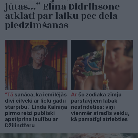
jūtas…” Elīna Didrihsone
atklāti par laiku pēc dēla
piedzimšanas
“Tā
sanāca, ka iemīlējās
Ar
šo zodiaka zīmju
divi cilvēki ar lielu gadu
pārstāvjiem labāk
starpību,” Linda Kalniņa
nestrīdēties: viņi
pirmo reizi publiski
vienmēr atradīs veidu,
apstiprina laulību ar
kā pamatīgi atriebties
Džilindžeru