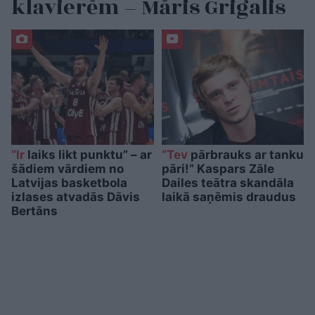
klavierēm – Māris Grigalis
“Ir
laiks likt punktu” – ar
“Tev
pārbrauks ar tanku
šādiem vārdiem no
pāri!” Kaspars Zāle
Latvijas basketbola
Dailes teātra skandāla
izlases atvadās Dāvis
laikā saņēmis draudus
Bertāns