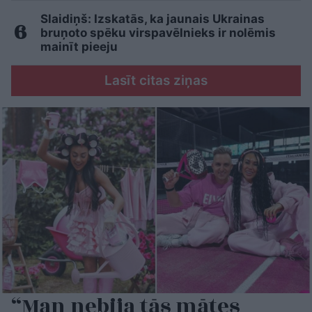
Slaidiņš: Izskatās, ka jaunais Ukrainas
bruņoto spēku virspavēlnieks ir nolēmis
mainīt pieeju
Lasīt citas ziņas
“Man nebija tās mātes