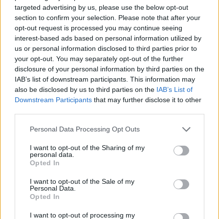
targeted advertising by us, please use the below opt-out
section to confirm your selection. Please note that after your
opt-out request is processed you may continue seeing
interest-based ads based on personal information utilized by
us or personal information disclosed to third parties prior to
your opt-out. You may separately opt-out of the further
disclosure of your personal information by third parties on the
IAB’s list of downstream participants. This information may
also be disclosed by us to third parties on the
IAB’s List of
Downstream Participants
that may further disclose it to other
third parties.
Please note that this website/app uses one or more Google
Personal Data Processing Opt Outs
services and may gather and store information including but
not limited to your visit or usage behaviour. You may click to
I want to opt-out of the Sharing of my
“Tu
varētu aizvērties!”
personal data.
grant or deny consent to Google and its third-party tags to
Opted In
Beata Jonīte jau atkal
use your data for below specified purposes in below Google
consent section.
nonāk uzmanības centrā –
I want to opt-out of the Sale of my
Personal Data.
šoreiz ar superdārgu
Opted In
pulksteni
I want to opt-out of processing my