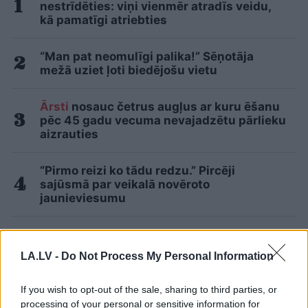
nestrīdēties: viņi vienmēr atradīs veidu,
kā pamatīgi atriebties
“Man pat neomulīgi palika!” Sēņotāja
mežā uziet ļoti biedējošu vietu
Ārsti
nosauc četrus augļus ar kuru ēšanu
pēc 45 gadu vecuma nevajadzētu pārlieku
aizrauties
“Pirmo reizi ko tādu redzu.” Pircēji
sajūsmā par veikalā novēroto
jaunieviesumu
“Tu
varētu aizvērties!” Beata Jonīte jau
atkal nonāk uzmanības centrā – šoreiz ar
LA.LV -
Do Not Process My Personal Information
superdārgu pulksteni
If you wish to opt-out of the sale, sharing to third parties, or
Lasīt citas ziņas
processing of your personal or sensitive information for