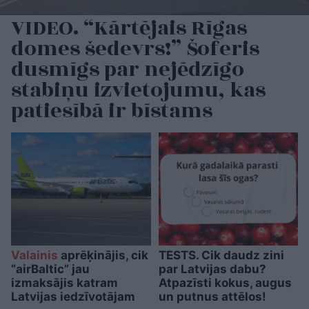
VIDEO. “Kārtējais Rīgas
domes šedevrs!” Šoferis
dusmīgs par nejēdzīgo
stabiņu izvietojumu, kas
patiesībā ir bīstams
Valainis
aprēķinājis, cik
TESTS. Cik daudz zini
“airBaltic” jau
par Latvijas dabu?
izmaksājis katram
Atpazīsti kokus, augus
Latvijas iedzīvotājam
un putnus attēlos!