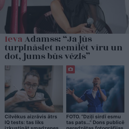
Ieva
Adamss: “Ja jūs
turpināsiet nemīlēt vīru un
dot, jums būs vēzis”
Cilvēkus aizrāvis ātrs
FOTO. “Dziļi sirdī esmu
IQ tests: tas liks
tas pats…” Dons publicē
izkustināt smadzenes,
neredzētas fotogrāfijas