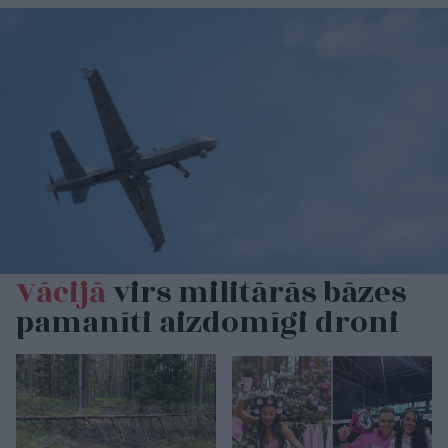
Vācijā
virs militārās bāzes
pamanīti aizdomīgi droni