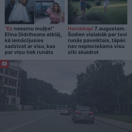
“Es
neesmu muļķe!”
Horoskopi
7. augustam.
Elīna Didrihsone atklāj,
Šodien vislabāk par tevi
kā iemācījusies
runās paveiktais, tāpēc
sadzīvot ar visu, kas
nav nepieciešams visu
par viņu tiek runāts
sīki skaidrot