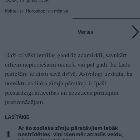
18:35, 13. jūnijs 2026
Kokteilis
Horoskopi un mistika
Vērsis
Daži cilvēki iemīlas gandrīz acumirklī, savukārt
citiem nepieciešami mēneši vai pat gadi, lai kādu
patiešām ielaistu savā dzīvē. Astrologi uzskata, ka
noteiktu zodiaka zīmju pārstāvji ir īpaši
piesardzīgi attiecībās un neuzticas pirmajam
pretimnācējam.
LASĪTĀKIE
Ar šo zodiaka zīmju pārstāvjiem labāk
nestrīdēties: viņi vienmēr atradīs veidu,