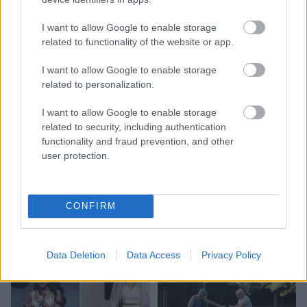
I want to allow Google to enable storage
related to functionality of the website or app.
I want to allow Google to enable storage
related to personalization.
I want to allow Google to enable storage
Vai
darbs no 9.00 līdz 17.00
related to security, including authentication
jūs tracina? Numerologi
functionality and fraud prevention, and other
user protection.
izceļ četrus dzimšanas
datumus, kuru
īpašniekiem brīvība ir īpaši
CONFIRM
svarīga
Data Deletion
Data Access
Privacy Policy