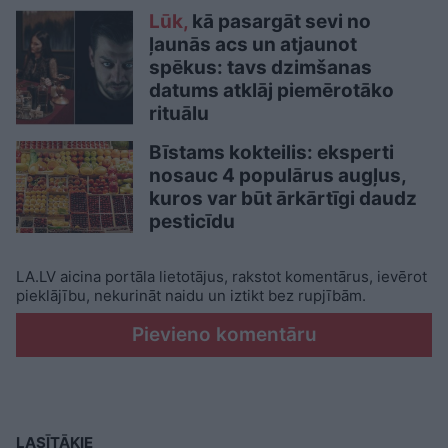
Lūk,
kā pasargāt sevi no
ļaunās acs un atjaunot
spēkus: tavs dzimšanas
datums atklāj piemērotāko
rituālu
Bīstams kokteilis: eksperti
nosauc 4 populārus augļus,
kuros var būt ārkārtīgi daudz
pesticīdu
LA.LV aicina portāla lietotājus, rakstot komentārus, ievērot
pieklājību, nekurināt naidu un iztikt bez rupjībām.
Pievieno komentāru
LASĪTĀKIE