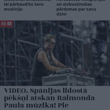
lai pārbaudītu tavu
un aizkustinošas
erudīciju
pārdomas par savu
dzīvi
VIDEO. Spānijas lidostā
pēkšņi atskan Raimonda
Paula mūzika! Pie