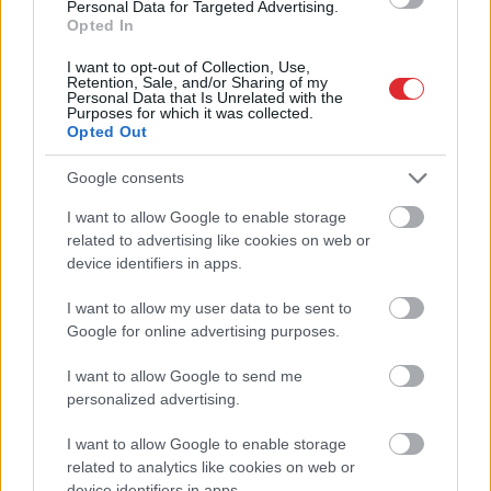
Personal Data for Targeted Advertising.
Opted In
I want to opt-out of Collection, Use,
Retention, Sale, and/or Sharing of my
Personal Data that Is Unrelated with the
Purposes for which it was collected.
Opted Out
Google consents
I want to allow Google to enable storage
Atcelt
Ziņot
3 zodiaka zīmes šajā
“Tā var ākstīties savā
related to advertising like cookies on web or
nedēļas nogalē kārtīgi
virtuvē, nevis uz
device identifiers in apps.
“nodos uguņus”, bet
skatuves!” Elita
vienai – labāk palikt
Mīlgrāve ļāvusies
mājās
negaidīti erotiskai
I want to allow my user data to be sent to
skatuves deja ar
Google for online advertising purposes.
Eirovīzijas zvaigzni
I want to allow Google to send me
personalized advertising.
I want to allow Google to enable storage
related to analytics like cookies on web or
device identifiers in apps.