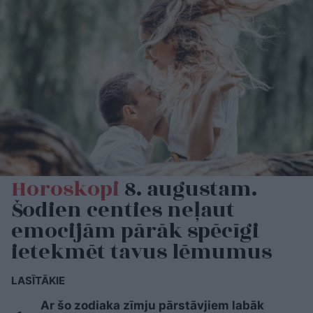
Horoskopi
8. augustam.
Šodien centies neļaut
emocijām pārāk spēcīgi
ietekmēt tavus lēmumus
LASĪTĀKIE
Ar šo zodiaka zīmju pārstāvjiem labāk