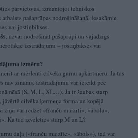
koties pārvietojas, izmantojot tehniskos
ls atbalsts pašaprūpes nodrošināšanā. Iesakāmie
es vai jostiņbikses.
ošs
, nevar nodrošināt pašaprūpi un vajadzīgs
mērotākie izstrādājumi – jostiņbikses vai
rādājuma izmēru?
zmērīt ar mērlenti cilvēka gurnu apkārtmēru. Ja tas
s nav zināms, izstrādājumu var ieteikt pēc
enā nēsā (S, M, L, XL…). Ja ir šaubas starp
 jāvērtē cilvēka ķermeņa forma un kopējā
 ziņā var redzēt «franču maizīti», «ābolu»,
». Kā tad izvēlēties starp M un L?
urnu daļa («franču maizīte», «ābols»), tad var