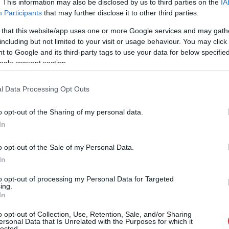
. This information may also be disclosed by us to third parties on the
IA
etes (47%).
Participants
that may further disclose it to other third parties.
IEŠ NO URĪNA NESATURĒŠANAS?
 that this website/app uses one or more Google services and may gath
including but not limited to your visit or usage behaviour. You may click 
 to Google and its third-party tags to use your data for below specifi
ogle consent section.
l Data Processing Opt Outs
ausā gultā.
o opt-out of the Sharing of my personal data.
makas.
In
.
roši doties ārpus mājas.
o opt-out of the Sale of my Personal Data.
un kustību neierobežojošu higiēnas izstrādājumu.
In
kas izmaksas papildu līdzekļiem – paladziņiem,
to opt-out of processing my Personal Data for Targeted
ing.
 mazgāšanas līdzekļiem u. c.
In
pašaprūpi iespējami ilgāk.
o opt-out of Collection, Use, Retention, Sale, and/or Sharing
ersonal Data that Is Unrelated with the Purposes for which it
lected.