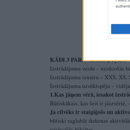
authenti
KĀDI 3 PARAMETRI JĀŅEM 
Izstrādājuma veidu – uzsūcošās bik
Izstrādājuma izmēru – XXS, XS, 
Izstrādājuma uzsūktspēju – vidēja, 
1.Kas jāņem vērā, iesakot izstr
Būtiskākais, kas šeit ir jāizvērtē, 
Ja cilvēks ir staigājošs un aktīvs
būtiski saglabāt ikdienas aktivitā
uzsūcošās biksītes.