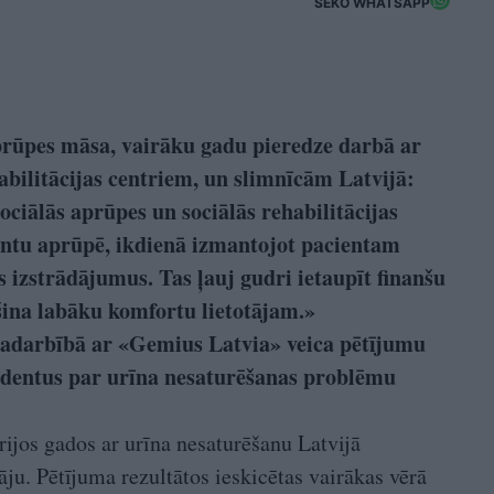
SEKO WHATSAPP
prūpes māsa, vairāku gadu pieredze darbā ar
abilitācijas centriem, un slimnīcām Latvijā:
ciālās aprūpes un sociālās rehabilitācijas
ntu aprūpē, ikdienā izmantojot pacientam
 izstrādājumus. Tas ļauj gudri ietaupīt finanšu
ošina labāku komfortu lietotājam.»
adarbībā ar «Gemius Latvia» veica pētījumu
ondentus par urīna nesaturēšanas problēmu
trijos gados ar urīna nesaturēšanu Latvijā
ju. Pētījuma rezultātos ieskicētas vairākas vērā