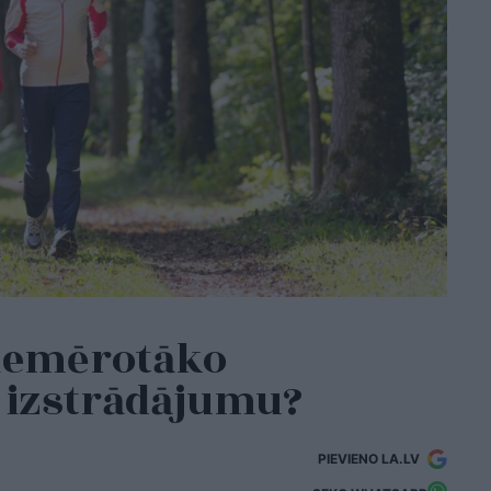
piemērotāko
 izstrādājumu?
PIEVIENO LA.LV