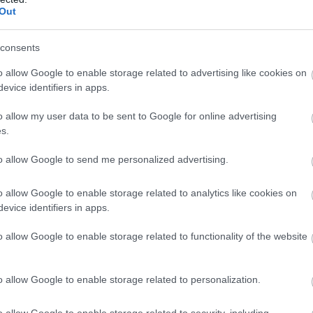
Out
 ar kuru ēšanu pēc 45 gadu vecuma
Atcelt
Ziņot
ties
consents
o allow Google to enable storage related to advertising like cookies on
s nogalē kārtīgi “nodos uguņus”, bet vienai –
evice identifiers in apps.
o allow my user data to be sent to Google for online advertising
kalā kāds pircējs dabūjis dzirdēt to, ko viņam
s.
to allow Google to send me personalized advertising.
Lasīt citas ziņas
o allow Google to enable storage related to analytics like cookies on
evice identifiers in apps.
o allow Google to enable storage related to functionality of the website
o allow Google to enable storage related to personalization.
o allow Google to enable storage related to security, including