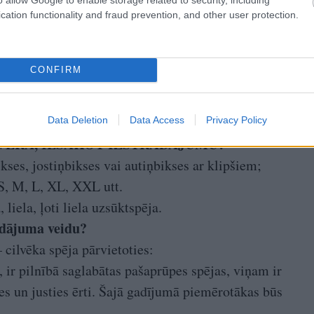
cation functionality and fraud prevention, and other user protection.
CONFIRM
Data Deletion
Data Access
Privacy Policy
VĒRĀ, IESAKOT IZSTRĀDĀJUMU?
ses, jostiņbikses vai autiņbikses ar klipšiem;
S, M, L, XL, XXL utt.
liela, ļoti liela uzsūktspēja.
ādājuma veidu?
– cilvēka spēja pārvietoties:
, ir pilnībā saglabātas pašaprūpes spējas, viņam ir
tes un justies ērti. Šajā gadījumā piemērotākas būs