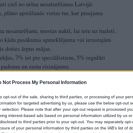
ri cieš no urīna nesaturēšanas Latvijā:
, plāno apstāšanās vietas tur, kur pieejama
a nesaturēšanu, mostas naktī, lai ietu uz tualeti.
s no kāda pasākuma apmeklējuma vai ierastajām
rās doties ārpus mājas.
ekļus, 7% iet pie speciālistiem, 5% regulāri
u padomu un rastu risinājumu.
umi urīna nesaturēšanas aprūpei ir iekļauti valsts
 Not Process My Personal Information
 sarakstā.
nāšanās un došanās pie ārsta ir pirmais solis uz
to opt-out of the sale, sharing to third parties, or processing of your per
, ka, lai urīna nesaturēšana netraucētu ikdienā, var
formation for targeted advertising by us, please use the below opt-out s
r selection. Please note that after your opt-out request is processed y
ādātās higiēnas preces, kuras palīdzēs cilvēkiem
eing interest-based ads based on personal information utilized by us or
astās aktivitātes. Satraucoša ziņa ir tāda, ka 53%
disclosed to third parties prior to your opt-out. You may separately opt-
RA, lai šo problēmu risinātu. Krietni biežāk to
losure of your personal information by third parties on the IAB’s list of