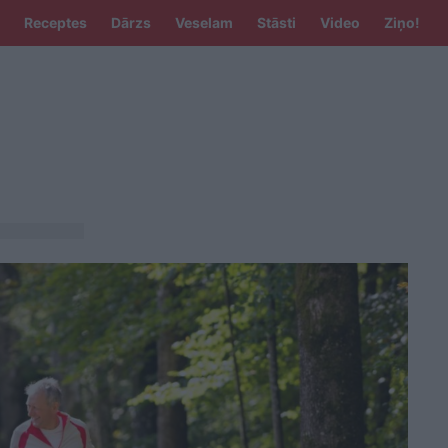
Receptes
Dārzs
Veselam
Stāsti
Video
Ziņo!