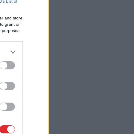
B’s List of
er and store
to grant or
ed purposes