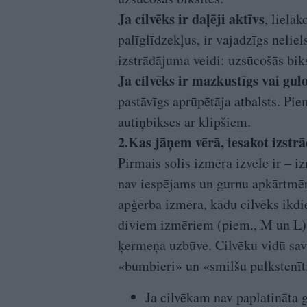
Ja cilvēks ir daļēji aktīvs
, lielā
palīglīdzekļus, ir vajadzīgs nelie
izstrādājuma veidi: uzsūcošās biks
Ja cilvēks ir mazkustīgs vai gul
pastāvīgs aprūpētāja atbalsts. Pie
autiņbikses ar klipšiem.
2.Kas jāņem vērā, iesakot izst
Pirmais solis izmēra izvēlē ir – i
nav iespējams un gurnu apkārtmēr
apģērba izmēra, kādu cilvēks ikdi
diviem izmēriem (piem., M un L),
ķermeņa uzbūve. Cilvēku vidū savā
«bumbieri» un «smilšu pulkstenīti
Ja cilvēkam nav paplatināta g