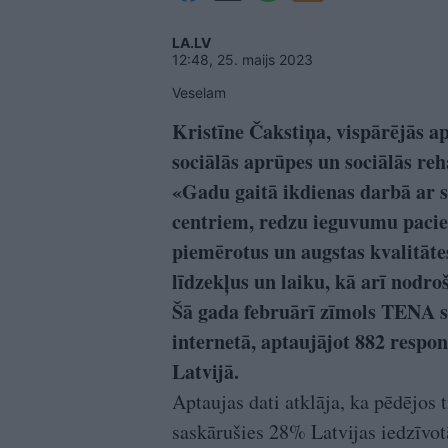
LA.LV
12:48, 25. maijs 2023
Veselam
Kristīne Čakstiņa, vispārējās a
sociālās aprūpes un sociālās reh
«Gadu gaitā ikdienas darbā ar so
centriem, redzu ieguvumu pacie
piemērotus un augstas kvalitātes
līdzekļus un laiku, kā arī nodr
Šā gada februārī zīmols TENA s
internetā, aptaujājot 882 resp
Latvijā.
Aptaujas dati atklāja, ka pēdējos 
saskārušies 28% Latvijas iedzīvotā