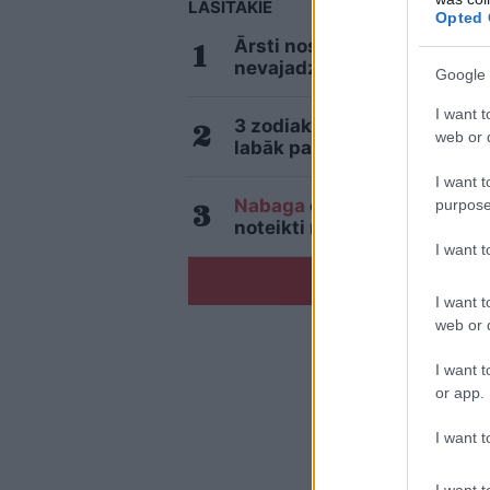
LASĪTĀKIE
Opted 
Ārsti nosauc četrus augļus
nevajadzētu pārlieku aizrau
Google 
I want t
3 zodiaka zīmes šajā nedēļa
web or d
labāk palikt mājās
I want t
Nabaga
cilvēks! “Pepco” vei
purpose
noteikti nebūtu jādzird
I want 
I want t
web or d
I want t
or app.
I want t
I want t