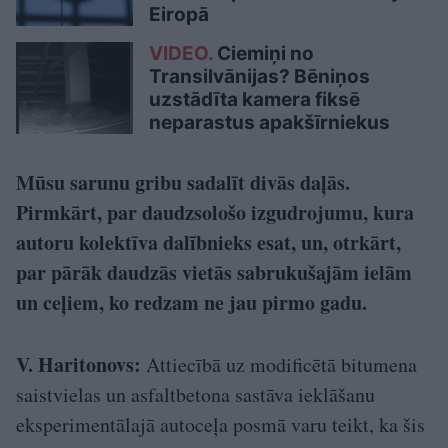
Eiropā
VIDEO.
Ciemiņi no
Transilvānijas? Bēniņos
uzstādīta kamera fiksē
neparastus apakšīrniekus
Mūsu sarunu gribu sadalīt divās daļās.
Pirmkārt, par daudzsološo izgudrojumu, kura
autoru kolektīva dalībnieks esat, un, otrkārt,
par pārāk daudzās vietās sabrukušajām ielām
un ceļiem, ko redzam ne jau pirmo gadu.
V. Haritonovs:
Attiecībā uz modificētā bitumena
saistvielas un asfaltbetona sastāva ieklāšanu
eksperimentālajā autoceļa posmā varu teikt, ka šis