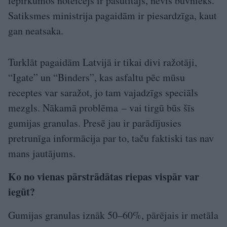
iepirkumos noteicējs ir pasūtītājs, nevis būvnieks.
Satiksmes ministrija pagaidām ir piesardzīga, kaut
gan neatsaka.
Turklāt pagaidām Latvijā ir tikai divi ražotāji,
“Igate” un “Binders”, kas asfaltu pēc mūsu
receptes var saražot, jo tam vajadzīgs speciāls
mezgls. Nākamā problēma – vai tirgū būs šīs
gumijas granulas. Presē jau ir parādījusies
pretrunīga informācija par to, taču faktiski tas nav
mans jautājums.
Ko no vienas pārstrādātas riepas vispār var
iegūt?
Gumijas granulas iznāk 50–60%, pārējais ir metāla