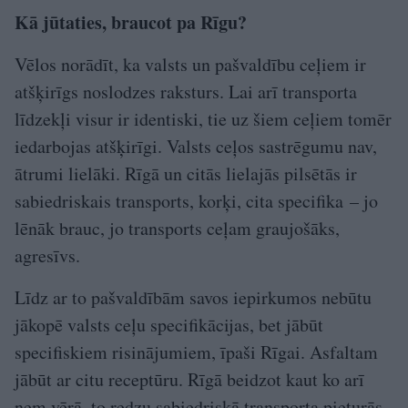
Kā jūtaties, braucot pa Rīgu?
Vēlos norādīt, ka valsts un pašvaldību ceļiem ir
atšķirīgs noslodzes raksturs. Lai arī transporta
līdzekļi visur ir identiski, tie uz šiem ceļiem tomēr
iedarbojas atšķirīgi. Valsts ceļos sastrēgumu nav,
ātrumi lielāki. Rīgā un citās lielajās pilsētās ir
sabiedriskais transports, korķi, cita specifika – jo
lēnāk brauc, jo transports ceļam graujošāks,
agresīvs.
Līdz ar to pašvaldībām savos iepirkumos nebūtu
jākopē valsts ceļu specifikācijas, bet jābūt
specifiskiem risinājumiem, īpaši Rīgai. Asfaltam
jābūt ar citu receptūru. Rīgā beidzot kaut ko arī
ņem vērā, to redzu sabiedriskā transporta pieturās,