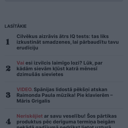
LASĪTĀKIE
Cilvēkus aizrāvis ātrs IQ tests: tas liks
izkustināt smadzenes, lai pārbaudītu tavu
erudīciju
Vai
esi izvilcis laimīgo lozi? Lūk, par
kādām sievām kļūst katrā mēnesī
dzimušās sievietes
VIDEO.
Spānijas lidostā pēkšņi atskan
Raimonda Paula mūzika! Pie klavierēm –
Māris Grigalis
Neriskējiet
ar savu veselību! Šos pārtikas
produktus pēc derīguma termiņa beigām
nekādā gadījumā nedrīkst lietot uzturā