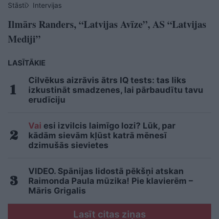
Stāsti
Intervijas
Ilmārs Randers, “Latvijas Avīze”, AS “Latvijas
Mediji”
LASĪTĀKIE
Cilvēkus aizrāvis ātrs IQ tests: tas liks
izkustināt smadzenes, lai pārbaudītu tavu
erudīciju
Vai
esi izvilcis laimīgo lozi? Lūk, par
kādām sievām kļūst katrā mēnesī
dzimušās sievietes
VIDEO. Spānijas lidostā pēkšņi atskan
Raimonda Paula mūzika! Pie klavierēm –
Māris Grigalis
Lasīt citas ziņas