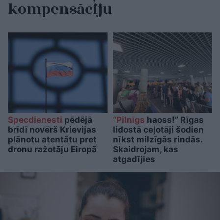
kompensāciju
Specdienesti
pēdējā
“Pilnīgs
haoss!” Rīgas
brīdī novērš Krievijas
lidostā ceļotāji šodien
plānotu atentātu pret
nīkst milzīgās rindās.
dronu ražotāju Eiropā
Skaidrojam, kas
atgadījies