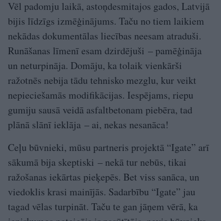
Vēl padomju laikā, astoņdesmitajos gados, Latvijā
bijis līdzīgs izmēģinājums. Taču no tiem laikiem
nekādas dokumentālas liecības neesam atraduši.
Runāšanas līmenī esam dzirdējuši – pamēģināja
un neturpināja. Domāju, ka tolaik vienkārši
ražotnēs nebija tādu tehnisko mezglu, kur veikt
nepieciešamās modifikācijas. Iespējams, riepu
gumiju sausā veidā asfaltbetonam piebēra, tad
plānā slānī ieklāja – ai, nekas nesanāca!
Ceļu būvnieki, mūsu partneris projektā “Igate” arī
sākumā bija skeptiski – nekā tur nebūs, tikai
ražošanas iekārtas pieķepēs. Bet viss sanāca, un
viedoklis krasi mainījās. Sadarbību “Igate” jau
tagad vēlas turpināt. Taču te gan jāņem vērā, ka