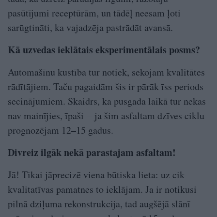
pasūtījumi receptūrām, un tādēļ neesam ļoti
sarūgtināti, ka vajadzēja pastrādāt avansā.
Kā uzvedas ieklātais eksperimentālais posms?
Automašīnu kustība tur notiek, sekojam kvalitātes
rādītājiem. Taču pagaidām šis ir pārāk īss periods
secinājumiem. Skaidrs, ka pusgada laikā tur nekas
nav mainījies, īpaši – ja šim asfaltam dzīves ciklu
pro­gnozējam 12–15 gadus.
Divreiz ilgāk nekā parastajam asfaltam!
Jā! Tikai jāprecizē viena būtiska lieta: uz cik
kvalitatīvas pamatnes to ieklājam. Ja ir notikusi
pilnā dziļuma rekonstrukcija, tad augšējā slānī