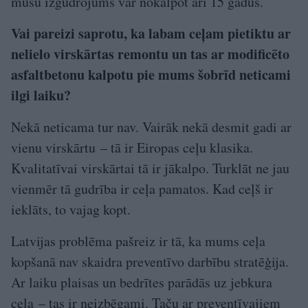
mūsu izgudrojums var nokalpot arī 15 gadus.
Vai pareizi saprotu, ka labam ceļam pietiktu ar
nelielo virskārtas remontu un tas ar modificēto
asfaltbetonu kalpotu pie mums šobrīd neticami
ilgi laiku?
Nekā neticama tur nav. Vairāk nekā desmit gadi ar
vienu virskārtu – tā ir Eiropas ceļu klasika.
Kvalitatīvai virskārtai tā ir jākalpo. Turklāt ne jau
vienmēr tā gudrība ir ceļa pamatos. Kad ceļš ir
ieklāts, to vajag kopt.
Latvijas problēma pašreiz ir tā, ka mums ceļa
kopšanā nav skaidra preventīvo darbību stratēģija.
Ar laiku plaisas un bedrītes parādās uz jebkura
ceļa – tas ir neizbēgami. Taču ar preventīvajiem