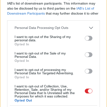
receptūru modificētā asfaltbetona ražošanai.
IAB’s list of downstream participants. This information may
Līgums ar ­lietuviešiem stājās spēkā šā gada
also be disclosed by us to third parties on the
IAB’s List of
Downstream Participants
that may further disclose it to other
septembrī. Savukārt Igaunijā, cik zinu, riepas
third parties.
joprojām vienkārši dedzina elektrības un siltuma
Please note that this website/app uses one or more Google
Personal Data Processing Opt Outs
iegūšanai. Tas tomēr nav labi – daudz izmešu un
services and may gather and store information including but
kaitīgu izgarojumu, neskatoties uz visiem
not limited to your visit or usage behaviour. You may click to
I want to opt-out of the Sharing of my
personal data.
grant or deny consent to Google and its third-party tags to
skursteņu filtriem.
Opted In
use your data for below specified purposes in below Google
consent section.
Ko īsti nozīmē – laba ceļa pamatne?
I want to opt-out of the Sale of my
Personal Data.
Opted In
Ceļa apakšējiem slāņiem mūžs var būt arī 50
I want to opt-out of processing my
gadus. Padomju laikā transporta intensitāte un ceļu
Personal Data for Targeted Advertising.
Opted In
pārslodze bija daudz mazāka. Ja ieklāj uz tādas
degradētas pamatnes, tad neko labu sagaidīt nevar.
I want to opt-out of Collection, Use,
Retention, Sale, and/or Sharing of my
Personal Data that Is Unrelated with the
Pamatnes dziļuma kvalitāte nosaka augšējā slāņa
Purposes for which it was collected.
uzvedību. Ja ceļam ir veikta pilna dziļuma
Opted Out