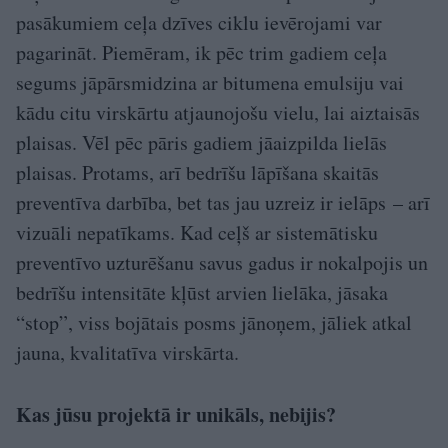
pasākumiem ceļa dzīves ciklu ievērojami var
pagarināt. Piemēram, ik pēc trim gadiem ceļa
segums jāpārsmidzina ar bitumena emulsiju vai
kādu citu virskārtu atjaunojošu vielu, lai aiztaisās
plaisas. Vēl pēc pāris gadiem jāaizpilda lielās
plaisas. Protams, arī bedrīšu lāpīšana skaitās
preventīva darbība, bet tas jau uzreiz ir ielāps – arī
vizuāli nepatīkams. Kad ceļš ar sistemātisku
preventīvo uzturēšanu savus gadus ir nokalpojis un
bedrīšu intensitāte kļūst arvien lielāka, jāsaka
“stop”, viss bojātais posms jānoņem, jāliek atkal
jauna, kvalitatīva virs­kārta.
Kas jūsu projektā ir unikāls, nebijis?