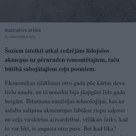
Ilustratīvs attēls
Aculiecinieka foto
Šoziem izteikti atkal redzējām lidojošos
akmeņus uz pērnruden remontētajiem, taču
būtībā sabojātajiem ceļu posmiem.
Ekonomikas sildīšanai otro gadu pēc kārtas deva
lielu naudu, un tā noteikti bija jāapgūst līdz gada
beigām. Bitumena emulsijas tehnoloģijai, kas uz
asfalta salipina akmentiņus labākai riepu saķerei
un ceļa virskārtas aizsardzībai, vēlākais laiks, kad
to var likt, ir augusta otra puse. Bet kad lika?