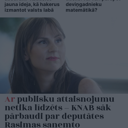
jauna ideja, kā hakerus
deviņgadnieku
izmantot valsts labā
matemātikā?
Ar
publisku attaisnojumu
netika līdzēts – KNAB sāk
pārbaudi par deputātes
Rasimas saņemto