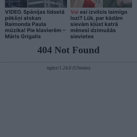
VIDEO. Spānijas lidostā
Vai
esi izvilcis laimīgo
pēkšņi atskan
lozi? Lūk, par kādām
Raimonda Paula
sievām kļūst katrā
mūzika! Pie klavierēm –
mēnesī dzimušās
Māris Grigalis
sievietes