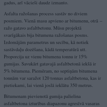
gadus, arī vācieši daudz izmanto.
Asfalta ražošanas process sastāv no diviem
posmiem. Vienā masu apvieno ar bitumenu, otrā –
ražo gatavo asfaltbetonu. Mūsu projektā
svarīgākais bija bitumena ražošanas posms.
Izdomājām parametrus un secību, kā notiek
sastāvdaļu dozēšana, kādā temperatūrā utt.
Proporcija uz vienu bitumena tonnu ir 15%
gumijas. Savukārt gatavajā asfaltbetonā iekšā ir
5% bitumena. Piemēram, no septiņām bitumena
tonnām var saražot 120 tonnas asfaltbetona, kas ir
pietiekami, lai vienā joslā ieklātu 350 metrus.
Bitumenam pievienotā gumija palielina
asfaltbetona izturības diapazonu agresīvā vasaras