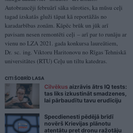
Autobraucēji februārī sāka sūroties, ka mūsu ceļi
tagad izskatās gluži tāpat kā reportāžās no
karadarbības zonām. Kāpēc brūk un jūk arī
pavisam nesen remontēti ceļi – arī par to runāju ar
vienu no LZA 2021. gada konkursa laureātiem,
Dr. sc. ing. Viktoru Haritonovu no Rīgas Tehniskā
universitātes (RTU) Ceļu un tiltu katedras.
CITI ŠOBRĪD LASA
Cilvēkus
aizrāvis ātrs IQ tests:
tas liks izkustināt smadzenes,
lai pārbaudītu tavu erudīciju
Specdienesti pēdējā brīdī
novērš Krievijas plānotu
atentātu pret dronu ražotāju