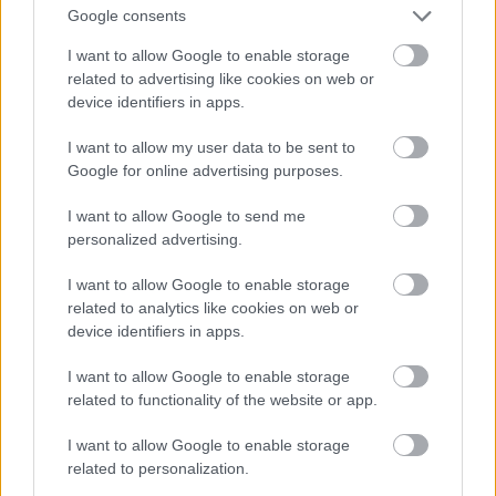
rekonstrukcija kaut vai pirms 10–15 gadiem, tad
Google consents
tam vēl ilgi ir jākalpo. Uz tādas pamatnes asfalts
I want to allow Google to enable storage
Atcelt
Ziņot
turēs 3–4 dzīves ciklus.
related to advertising like cookies on web or
device identifiers in apps.
Braucot uz Ventspili, pie Tukuma starp pirmo
I want to allow my user data to be sent to
un otro apli ir ieleja, kuru remontē katru gadu,
Google for online advertising purposes.
bet tā vienalga pēc īsa laika atkal ir avārijas
I want to allow Google to send me
stāvoklī. Tā, protams, nav vienīgā pastāvīgo
personalized advertising.
problēmu vieta Latvijā. Kādēļ to nevar
atrisināt?
I want to allow Google to enable storage
related to analytics like cookies on web or
device identifiers in apps.
Ir tādas vietas, kur var klāt pat metriem biezu
asfaltu, bet ceļš tāpat nebūs braucams. Ceļi
I want to allow Google to enable storage
related to functionality of the website or app.
daudzviet iet virs purviem, dūkstīm, pazemes
avotiem un citiem dabas veidojumiem. Tur ir
I want to allow Google to enable storage
related to personalization.
vajadzīga ģeologu kompetence – zināšanas par