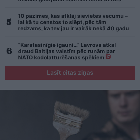
10 pazīmes, kas atklāj sievietes vecumu –
lai kā tu censtos to slēpt, pēc tām
redzams, ka tev jau ir vairāk nekā 40 gadu
“Karstasinīgie igauņi…” Lavrovs atkal
draud Baltijas valstīm pēc runām par
NATO kodolatturēšanas spēkiem
17
Lasīt citas ziņas