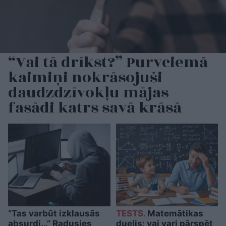
“Vai tā drīkst?” Purvciemā
kaimiņi nokrāsojuši
daudzdzīvokļu mājas
fasādi katrs savā krāsā
“Tas varbūt izklausās
TESTS.
Matemātikas
absurdi…” Radusies
duelis: vai vari pārspēt