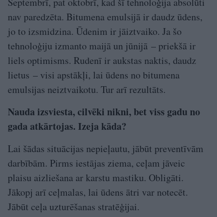
Septembrī, pat oktobrī, kad šī tehnoloģija absolūti
nav paredzēta. Bitumena emulsijā ir daudz ūdens,
jo to izsmidzina. Ūdenim ir jāiztvaiko. Ja šo
tehnoloģiju izmanto maijā un jūnijā – priekšā ir
liels optimisms. Rudenī ir aukstas naktis, daudz
lietus – visi apstākļi, lai ūdens no bitumena
emulsijas neiztvaikotu. Tur arī rezultāts.
Nauda izsviesta, cilvēki nikni, bet viss gadu no
gada atkārtojas. Izeja kāda?
Lai šādas situācijas nepieļautu, jābūt preventīvām
darbībām. Pirms iestājas ziema, ceļam jāveic
plaisu aizliešana ar karstu mastiku. Obligāti.
Jākopj arī ceļmalas, lai ūdens ātri var notecēt.
Jābūt ceļa uzturēšanas stratēģijai.