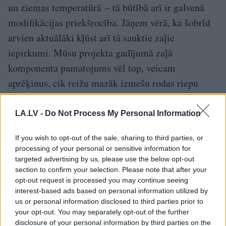
un ziemas temperatūrā – tā būtībā arī ir galvenā
modifikācijas priekšrocība. Jāņem vērā, ka šobrīd
arvien aktuālāki kļūst arī tā sauktie zaļie
iepirkumi. Mūsu projekta gadījumā zaļā
komponenta pamatojums vēl top, veicam
aprēķinus, cik reižu mazāk izmešu rodas riepu
pārstrādes un, piemēram, bitumena modifikācijas
procesā, pievienojot no naftas produktiem ražotus
LA.LV -
Do Not Process My Personal Information
polimērus. Taču jau tagad ir skaidrs, ka mūsu
If you wish to opt-out of the sale, sharing to third parties, or
recepte ātrā laikā palīdzētu videi, atbrīvojot lielus
processing of your personal or sensitive information for
veco riepu uzglabāšanas laukumus, kā arī radītu
targeted advertising by us, please use the below opt-out
section to confirm your selection. Please note that after your
jaunas ražotnes un darba vietas.
opt-out request is processed you may continue seeing
interest-based ads based on personal information utilized by
Šo ceļu jau ir izvēlējusies Lietuva. Tur uzstāda
us or personal information disclosed to third parties prior to
lielu ražotni, kur mēs piedalāmies ar savu
your opt-out. You may separately opt-out of the further
disclosure of your personal information by third parties on the