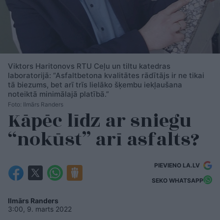
Viktors Haritonovs RTU Ceļu un tiltu katedras
laboratorijā: “Asfaltbetona kvalitātes rādītājs ir ne tikai
tā biezums, bet arī trīs lielāko šķembu iekļaušana
noteiktā minimālajā platībā.”
Foto: Ilmārs Randers
Kāpēc līdz ar sniegu
“nokūst” arī asfalts?
PIEVIENO LA.LV
SEKO WHATSAPP
Ilmārs Randers
3:00, 9. marts 2022