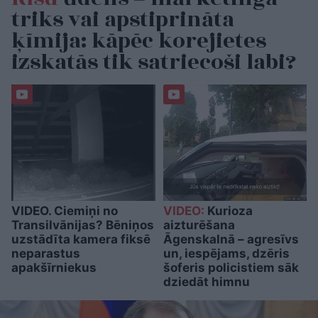
triks vai apstiprināta
ķīmija: kāpēc korejietes
izskatās tik satriecoši labi?
VIDEO. Ciemiņi no
VIDEO:
Kurioza
Transilvānijas? Bēniņos
aizturēšana
uzstādīta kamera fiksē
Āgenskalnā – agresīvs
neparastus
un, iespējams, dzēris
apakšīrniekus
šoferis policistiem sāk
dziedāt himnu