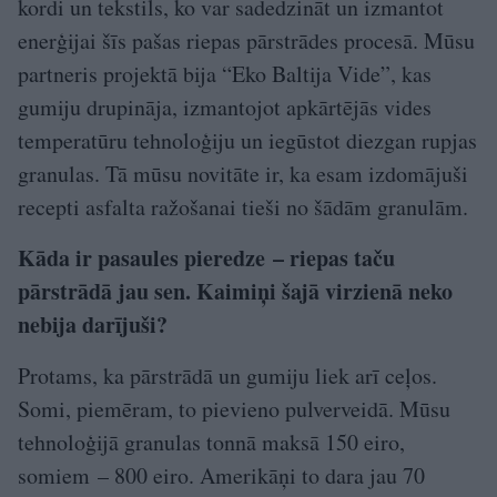
kordi un tekstils, ko var sadedzināt un izmantot
enerģijai šīs pašas riepas pārstrādes procesā. Mūsu
partneris projektā bija “Eko Baltija Vide”, kas
gumiju drupināja, izmantojot apkārtējās vides
temperatūru tehnoloģiju un iegūstot diezgan rupjas
granulas. Tā mūsu novitāte ir, ka esam izdomājuši
recepti asfalta ražošanai tieši no šādām granulām.
Kāda ir pasaules pieredze – riepas taču
pārstrādā jau sen. Kaimiņi šajā virzienā neko
nebija darījuši?
Protams, ka pārstrādā un gumiju liek arī ceļos.
Somi, piemēram, to pievieno pulverveidā. Mūsu
tehnoloģijā granulas tonnā maksā 150 eiro,
somiem – 800 eiro. Amerikāņi to dara jau 70