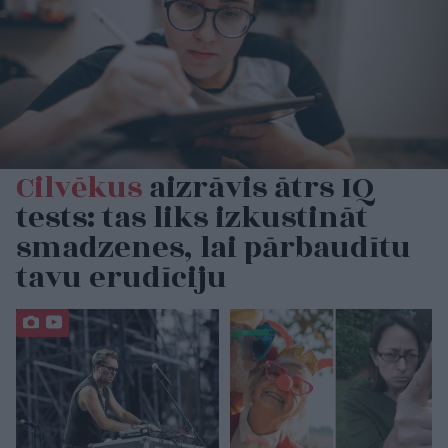
Cilvēkus
aizrāvis ātrs IQ
tests: tas liks izkustināt
smadzenes, lai pārbaudītu
tavu erudīciju