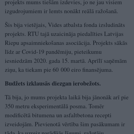
projekts mums tiešām izdevies, jo ne jau visiem
izgudrojumiem ir lemts nonākt reālā ražošanā.
Šis bija vietējais, Vides atbalsta fonda izsludināts
projekts. RTU tajā uzaicināja piedalīties Latvijas
Riepu apsaimniekošanas asociācija. Projekts sākās
līdz ar Covid-19 pandēmiju, pieteikumu
iesniedzām 2020. gada 15. martā. Aprīlī saņēmām
ziņu, ka tiekam pie 60 000 eiro finansējuma.
Budžets izklausās diezgan ierobežots.
Tā bija, jo mums projekta laikā bija jānonāk arī pie
350 metru eksperimentālā posma. Tomēr
modificētā bitumena un asfaltbetona recepti
izveidojām. Pievienotā vērtība šim pasākumam ir
tāda, ka uzreiz parādījās līgumi, ražotāju