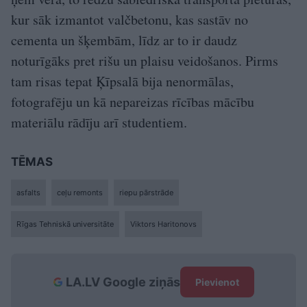
kur sāk izmantot valčbetonu, kas sastāv no
cementa un šķembām, līdz ar to ir daudz
noturīgāks pret rišu un plaisu veidošanos. Pirms
tam risas tepat Ķīpsalā bija nenormālas,
fotografēju un kā nepareizas rīcības mācību
materiālu rādīju arī studentiem.
TĒMAS
asfalts
ceļu remonts
riepu pārstrāde
Rīgas Tehniskā universitāte
Viktors Haritonovs
LA.LV Google ziņās
Pievienot