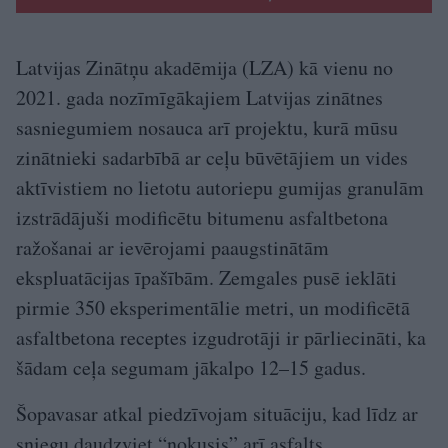
Latvijas Zinātņu akadēmija (LZA) kā vienu no
2021. gada nozīmīgākajiem Latvijas zinātnes
sasniegumiem nosauca arī projektu, kurā mūsu
zinātnieki sadarbībā ar ceļu būvētājiem un vides
aktīvistiem no lietotu autoriepu gumijas granulām
izstrādājuši modificētu bitumenu asfaltbetona
ražošanai ar ievērojami paaugstinātām
ekspluatācijas īpašībām. Zemgales pusē ieklāti
pirmie 350 eksperimentālie metri, un modificētā
asfaltbetona receptes izgudrotāji ir pārliecināti, ka
šādam ceļa segumam jākalpo 12–15 gadus.
Šopavasar atkal piedzīvojam situāciju, kad līdz ar
sniegu daudzviet “nokusis” arī asfalts.