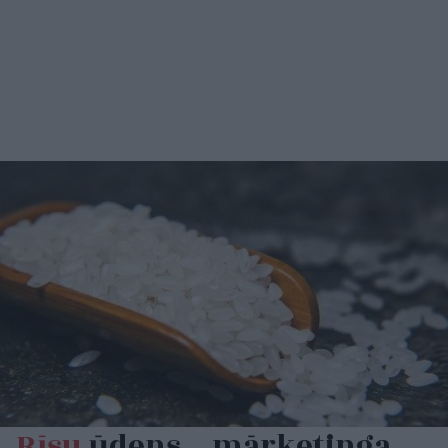
Rīsu
ūdens – mārketinga