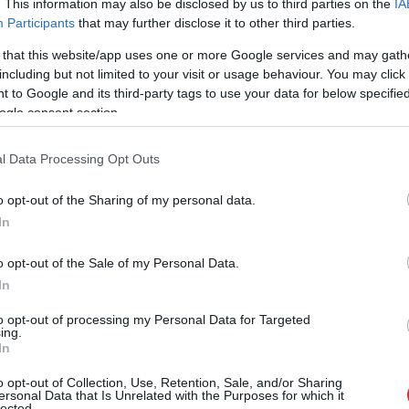
. This information may also be disclosed by us to third parties on the
IA
īvākos, intelektuālākos cilvēkus, kam tur
Participants
that may further disclose it to other third parties.
aržeckis.
 that this website/app uses one or more Google services and may gath
including but not limited to your visit or usage behaviour. You may click 
 to Google and its third-party tags to use your data for below specifi
ogle consent section.
l Data Processing Opt Outs
o opt-out of the Sharing of my personal data.
In
o opt-out of the Sale of my Personal Data.
ga cilvēks!
Viņš
apstājies un sācis
In
co” veikalā kāds
peldēt uz vietas…
to opt-out of processing my Personal Data for Targeted
ējs dabūjis dzirdēt
Sieviete atpūtā Pierīgas
ing.
ko viņam noteikti
ezerā piedzīvojusi, cik
In
tu jādzird
briesmīgas sekas var
o opt-out of Collection, Use, Retention, Sale, and/or Sharing
būt makšķernieku
ersonal Data that Is Unrelated with the Purposes for which it
lected.