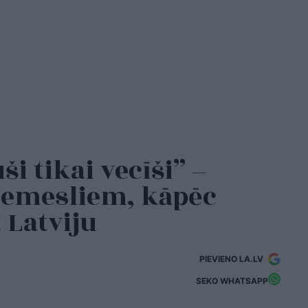
ši tikai vecīši” –
iemesliem, kāpēc
 Latviju
PIEVIENO LA.LV
SEKO WHATSAPP