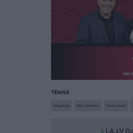
TĒMAS
emigrācija
jānis zaržeckis
Preses klubs
LA.LV Go