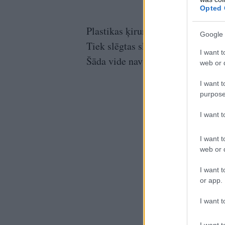
Opted 
Plastikas ķirurgs uzsver, ka lauk
Google 
Tiek slēgtas skolas un slimnīcas, 
I want t
Šāda vide nav draudzīga jauniešiem
web or d
I want t
purpose
I want 
I want t
web or d
I want t
or app.
I want t
I want t