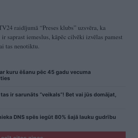
 TV24 raidījumā “Preses klubs” uzsvēra, ka
 ir saprast iemeslus, kāpēc cilvēki izvēlas pamest
ai tas nenotiktu.
 ar kuru ēšanu pēc 45 gadu vecuma
ties
as ir sarunāts “veikals”! Bet vai jūs domājat,
cinieka DNS spēs iegūt 80% šajā lauku gudrību