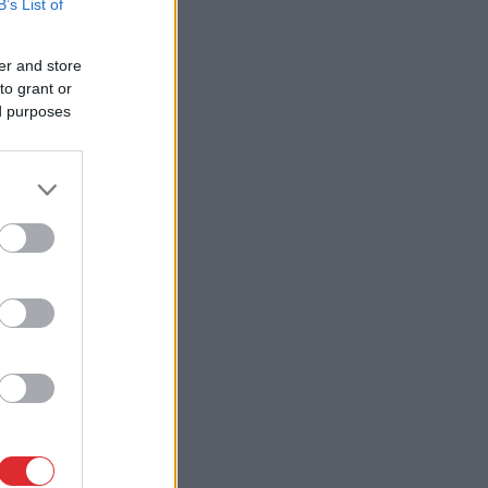
B’s List of
er and store
to grant or
ed purposes