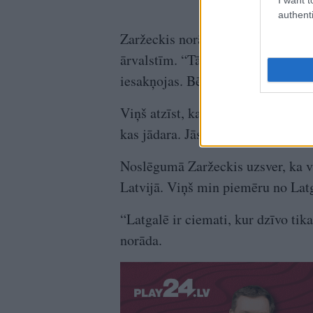
authenti
Zaržeckis norāda, ka daļa cilvēku 
ārvalstīm. “Tā ir galvenā problēma
iesakņojas. Bērni sāk iet skolā, i
Viņš atzīst, ka nav skaidrs, kādā v
kas jādara. Jāstāv uz galvas, lai v
Noslēgumā Zaržeckis uzsver, ka va
Latvijā. Viņš min piemēru no Lat
“Latgalē ir ciemati, kur dzīvo tika
norāda.