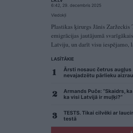
LA.LV
6:42, 29. decembris 2025
Viedokļi
Plastikas ķirurgs Jānis Zaržeckis
emigrācijas jautājumā svarīgākais
Latviju, un darīt visu iespējamo, l
LASĪTĀKIE
Ārsti nosauc četrus augļus
nevajadzētu pārlieku aizrau
Armands Puče: “Skaidrs, ka t
ka visi Latvijā ir muļķi?”
TESTS. Tikai cilvēki ar lau
testā