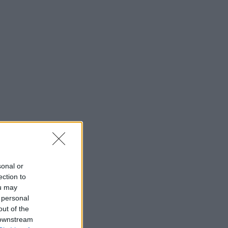
sonal or
ection to
ou may
 personal
out of the
 downstream