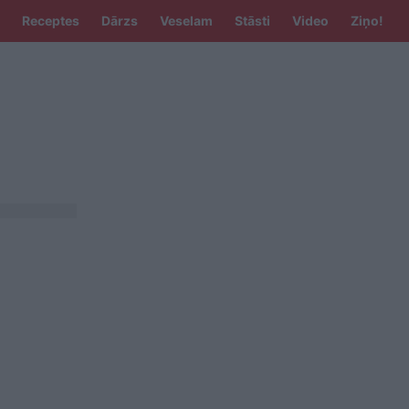
Receptes
Dārzs
Veselam
Stāsti
Video
Ziņo!