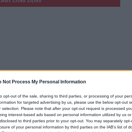
Lasīt citas ziņas
 Not Process My Personal Information
to opt-out of the sale, sharing to third parties, or processing of your per
formation for targeted advertising by us, please use the below opt-out s
r selection. Please note that after your opt-out request is processed y
eing interest-based ads based on personal information utilized by us or
rācija vērojama tieši laukos.
disclosed to third parties prior to your opt-out. You may separately opt-
losure of your personal information by third parties on the IAB’s list of
s redzu, kā lauki paliek tukši. Mēs laukus