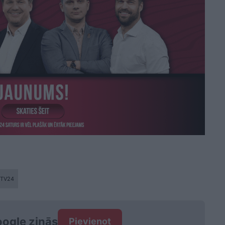
TV24
ogle ziņās
Pievienot