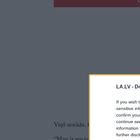
LA.LV -
Do
If you wish 
sensitive in
confirm you
continue se
Viņš norāda, ka visizteiktākā emig
information 
further disc
“Man ir pacienti no laukiem, un e