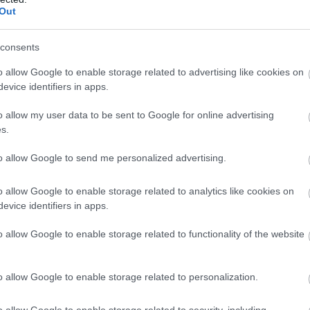
Out
Atcelt
Ziņot
consents
o allow Google to enable storage related to advertising like cookies on
ga cilvēks!
Viņš apstājies un sācis
evice identifiers in apps.
co” veikalā kāds
peldēt uz vietas…
ējs dabūjis dzirdēt
Sieviete atpūtā Pierīgas
o allow my user data to be sent to Google for online advertising
ko viņam noteikti
ezerā piedzīvojusi, cik
s.
tu jādzird
briesmīgas sekas var
būt makšķernieku
to allow Google to send me personalized advertising.
neuzmanībai
o allow Google to enable storage related to analytics like cookies on
evice identifiers in apps.
ete jautāja, kas ir
rdējusi. Jaunieši kopumā
o allow Google to enable storage related to functionality of the website
 kaut kāda haotiska ar
u, skolā jāatjauno
o allow Google to enable storage related to personalization.
o allow Google to enable storage related to security, including