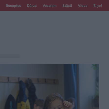
Receptes
Dārzs
Veselam
Stāsti
Video
Ziņo!