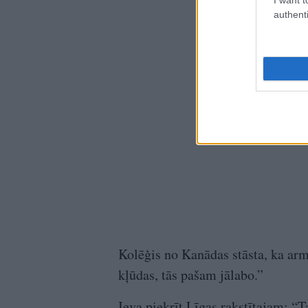
authenti
Kolēģis no Kanādas stāsta, ka armi
kļūdas, tās pašam jālabo.”
Ieva piekrīt Līgas rakstītajam: “