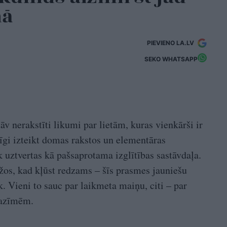
nā
PIEVIENO LA.LV
SEKO WHATSAPP
āv nerakstīti likumi par lietām, kuras vienkārši ir
rīgi izteikt domas rakstos un elementāras
k uztvertas kā pašsaprotama izglītības sastāvdaļa.
žos, kad kļūst redzams – šīs prasmes jauniešu
k. Vieni to sauc par laikmeta maiņu, citi – par
pazīmēm.