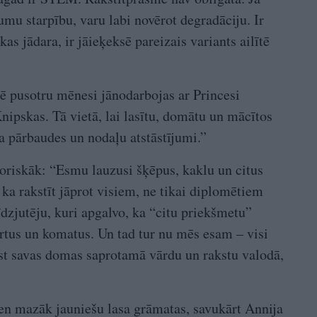
cumu starpību, varu labi novērot degradāciju. Ir
 kas jādara, ir jāieķeksē pareizais variants ailītē
sē pusotru mēnesi jānodarbojas ar Princesi
nipskas. Tā vietā, lai lasītu, domātu un mācītos
ura pārbaudes un nodaļu atstāstījumi.”
oriskāk: “Esmu lauzusi šķēpus, kaklu un citus
ka rakstīt jāprot visiem, ne tikai diplomētiem
dzjutēju, kuri apgalvo, ka “citu priekšmetu”
rtus un komatus. Un tad tur nu mēs esam – visi
ust savas domas saprotamā vārdu un rakstu valodā,
en mazāk jauniešu lasa grāmatas, savukārt Annija