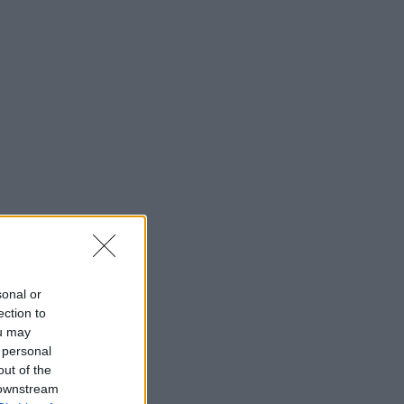
sonal or
ection to
ou may
 personal
out of the
 downstream