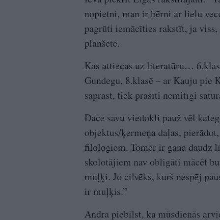
nopietni, man ir bērni ar lielu ve
pagrūti iemācīties rakstīt, ja viss,
planšetē.
Kas attiecas uz literatūru… 6.kla
Gundegu, 8.klasē – ar Kauju pie K
saprast, tiek prasīti nemitīgi sat
Dace savu viedokli pauž vēl kateg
objektus/ķermeņa daļas, pierādot, 
filologiem. Tomēr ir gana daudz lī
skolotājiem nav obligāti mācēt bu
muļķi. Jo cilvēks, kurš nespēj pa
ir muļķis.”
Andra piebilst, ka mūsdienās arvi