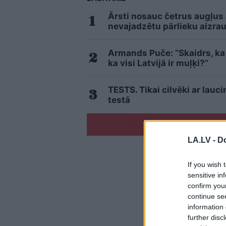
Ārsti nosauc četrus augļus
nevajadzētu pārlieku aizrau
Armands Puče: “Skaidrs, ka t
ka visi Latvijā ir muļķi?”
TESTS. Tikai cilvēki ar lau
testā
LA.LV -
Do
If you wish 
sensitive in
confirm you
continue se
information 
further disc