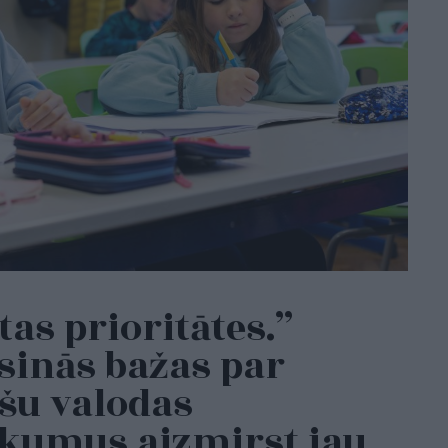
tas prioritātes.”
sinās bažas par
ešu valodas
ikumus aizmirst jau