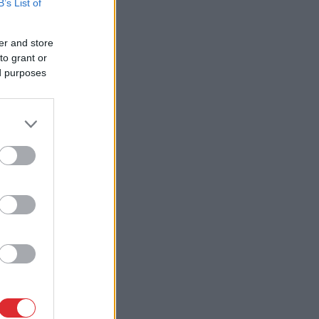
B’s List of
er and store
to grant or
ed purposes