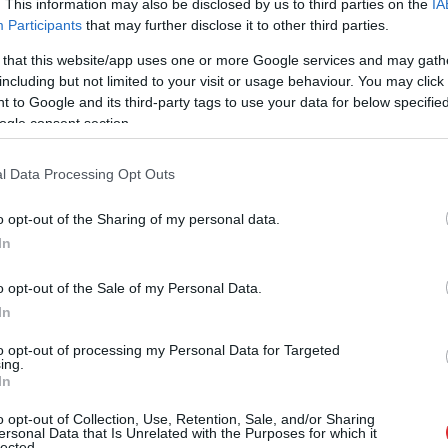
. This information may also be disclosed by us to third parties on the
IA
Participants
that may further disclose it to other third parties.
 that this website/app uses one or more Google services and may gath
including but not limited to your visit or usage behaviour. You may click 
 to Google and its third-party tags to use your data for below specifi
ogle consent section.
l Data Processing Opt Outs
ā “Threads” aizsāk Līga.
o opt-out of the Sharing of my personal data.
ešu zināšanām latviešu valodā un literatūrā:
In
valodas stundās modernajā skolu programmā? Tik
o opt-out of the Sale of my Personal Data.
kām kļūdām, par literatūru vispār nerunājot.
In
to opt-out of processing my Personal Data for Targeted
ing.
In
o opt-out of Collection, Use, Retention, Sale, and/or Sharing
ersonal Data that Is Unrelated with the Purposes for which it
lected.