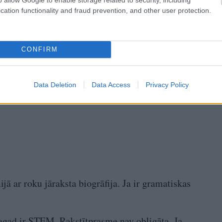
cation functionality and fraud prevention, and other user protection.
CONFIRM
Data Deletion
Data Access
Privacy Policy
jā ar roku jāraksta biogrāfija. Ja ir gramatiskas
Tagad ir STEM. Rakstītprasme nav obligāta. Ja