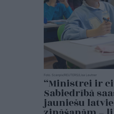
Foto. Scanpix/REUTERS/Lisa Leutner
“Ministrei ir ci
Sabiedrībā saa
jauniešu latvi
zināšanām – l