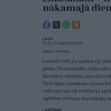
nākamajā die
LA.LV
10:31, 21. februāris 2026
Stāsti
Pieredze
Latviešu vidū jau gadiem ilgi past
jāzina. Pareizrakstība, spēja saka
literatūras zināšanas joprojām tie
Tieši tāpēc satraukums pieaug brī
vidū vairs nav tik stabilas kā agrā
izglītības sistēmas degradācijas 
LASĪTĀKIE