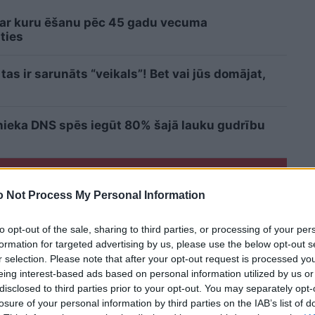
 ar kuru ēšanu pēc 45 gadu vecuma
ties
as ir sarunāts “veikals”! Bet vai jūs domājat,
cinieka DNS spēs iegūt 80% šajā lauku gudrību
Lasīt citas ziņas
 Not Process My Personal Information
to opt-out of the sale, sharing to third parties, or processing of your per
formation for targeted advertising by us, please use the below opt-out s
r selection. Please note that after your opt-out request is processed y
eing interest-based ads based on personal information utilized by us or
disclosed to third parties prior to your opt-out. You may separately opt-
losure of your personal information by third parties on the IAB’s list of