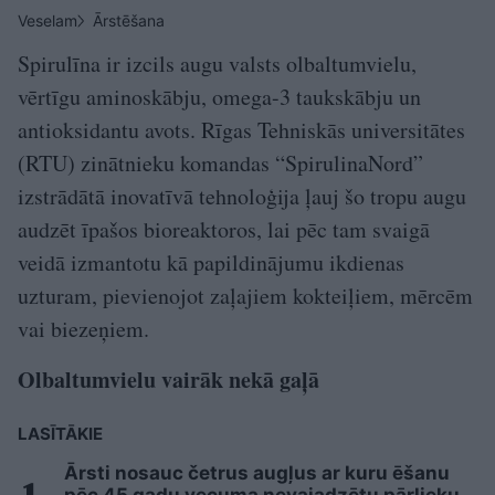
Veselam
Ārstēšana
Spirulīna ir izcils augu valsts olbaltumvielu,
vērtīgu aminoskābju, omega-3 taukskābju un
antioksidantu avots. Rīgas Tehniskās universitātes
(RTU) zinātnieku komandas “SpirulinaNord”
izstrādātā inovatīvā tehnoloģija ļauj šo tropu augu
audzēt īpašos bioreaktoros, lai pēc tam svaigā
veidā izmantotu kā papildinājumu ikdienas
uzturam, pievienojot zaļajiem kokteiļiem, mērcēm
vai biezeņiem.
Olbaltumvielu vairāk nekā gaļā
LASĪTĀKIE
Ārsti nosauc četrus augļus ar kuru ēšanu