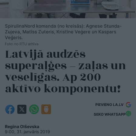
SpirulinaNord komanda (no kreisās): Agnese Stunda-
Zujeva, Matīss Zuteris, Kristīne Veģere un Kaspars
Veģeris.
Foto: no RTU arhīva
Latvijā audzēs
superaļģes – zaļas un
veselīgas. Ap 200
aktīvo komponentu!
PIEVIENO LA.LV
SEKO WHATSAPP
Regīna Olševska
9:00, 31. janvāris 2019