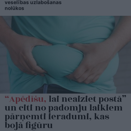
veselības uzlabošanas
nolūkos
“Apēdīšu,
lai neaiziet postā”
un citi no padomju laikiem
pārņemti ieradumi, kas
bojā figūru