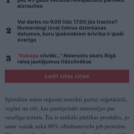
pēc 45 gadu vecuma nevajadzētu pārlieku
aizrauties
Vai darbs no 9.00 līdz 17.00 jūs tracina?
Numerologi izceļ četrus dzimšanas
datumus, kuru īpašniekiem brīvība ir īpaši
svarīga
“Nabaga
cilvēki…” Neierasts skats Rīgā
raisa jautājumus līdzcilvēkos
Lasīt citas ziņas
Spirulīnu mūsu reģionā noteikti pazīst veģetārieši,
vegāni un citi, kas pastiprināti interesējas par
veselīgu uzturu. Tas ir unikāls pārtikas produkts, jo
satur vairāk nekā 60% olbaltumvielu jeb proteīnu.