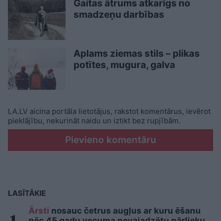
Gaitas ātrums atkarīgs no
smadzeņu darbības
Aplams ziemas stils – plikas
potītes, mugura, galva
LA.LV aicina portāla lietotājus, rakstot komentārus, ievērot
pieklājību, nekurināt naidu un iztikt bez rupjībām.
Pievieno komentāru
LASĪTĀKIE
Ārsti
nosauc četrus augļus ar kuru ēšanu
pēc 45 gadu vecuma nevajadzētu pārlieku