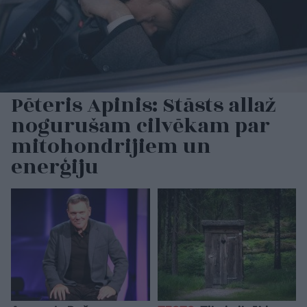
Pēteris Apinis: Stāsts allaž
nogurušam cilvēkam par
mitohondrijiem un
enerģiju