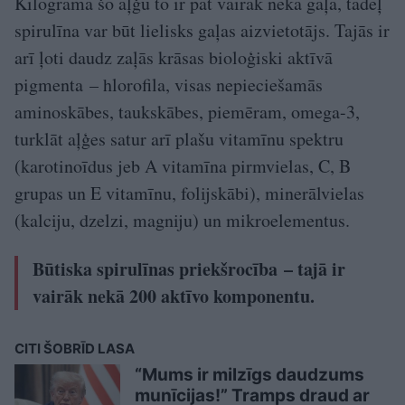
Kilogramā šo aļģu to ir pat vairāk nekā gaļā, tādēļ
spirulīna var būt lielisks gaļas aizvietotājs. Tajās ir
arī ļoti daudz zaļās krāsas bioloģiski aktīvā
pigmenta – hlorofila, visas nepieciešamās
aminoskābes, taukskābes, piemēram, omega-3,
turklāt aļģes satur arī plašu vitamīnu spektru
(karotinoīdus jeb A vitamīna pirmvielas, C, B
grupas un E vitamīnu, folijskābi), minerālvielas
(kalciju, dzelzi, magniju) un mikroelementus.
Būtiska spirulīnas priekšrocība – tajā ir
vairāk nekā 200 aktīvo komponentu.
CITI ŠOBRĪD LASA
“Mums ir milzīgs daudzums
munīcijas!” Tramps draud ar