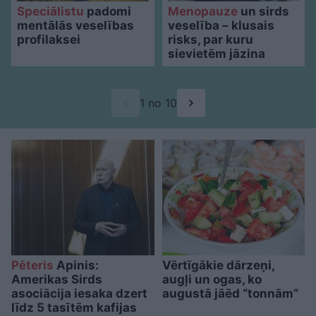
Speciālistu
padomi
Menopauze
un sirds
mentālās veselības
veselība – klusais
profilaksei
risks, par kuru
sievietēm jāzina
1 no 10
Pēteris
Apinis:
Vērtīgākie dārzeņi,
Amerikas Sirds
augļi un ogas, ko
asociācija iesaka dzert
augustā jāēd “tonnām”
līdz 5 tasītēm kafijas