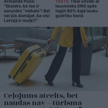
Armands Puče:
TESTS.
Tikai cilvēki ar
“Skaidrs, ka tas ir
laucinieka DNS spēs
sarunāts “veikals”! Bet
iegūt 80% šajā lauku
vai jūs domājat, ka visi
gudrību testā
Latvijā ir muļķi?”
Ceļojums atcelts, bet
naudas nav – tūrisma