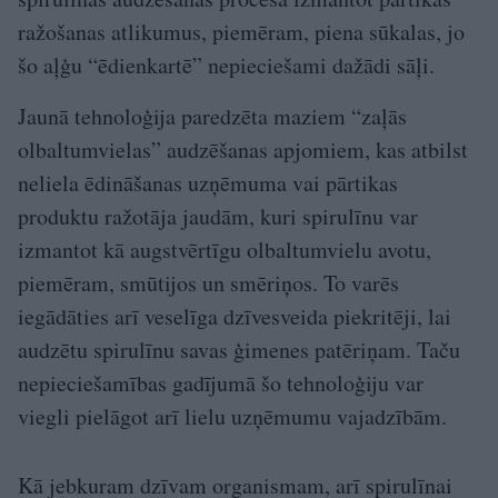
ražošanas atlikumus, piemēram, piena sūkalas, jo
šo aļģu “ēdienkartē” nepieciešami dažādi sāļi.
Jaunā tehnoloģija paredzēta maziem “zaļās
olbaltumvielas” audzēšanas apjomiem, kas atbilst
neliela ēdināšanas uzņēmuma vai pārtikas
produktu ražotāja jaudām, kuri spirulīnu var
izmantot kā augstvērtīgu olbaltumvielu avotu,
piemēram, smūtijos un smēriņos. To varēs
iegādāties arī veselīga dzīvesveida piekritēji, lai
audzētu spirulīnu savas ģimenes patēriņam. Taču
nepieciešamības gadījumā šo tehnoloģiju var
viegli pielāgot arī lielu uzņēmumu vajadzībām.
Kā jebkuram dzīvam organismam, arī spirulīnai