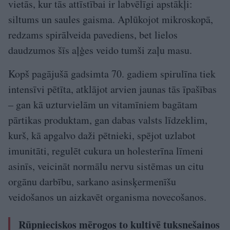
vietās, kur tās attīstībai ir labvēlīgi apstākļi:
siltums un saules gaisma. Aplūkojot mikroskopā,
redzams spirālveida pavediens, bet lielos
daudzumos šīs aļģes veido tumši zaļu masu.
Kopš pagājušā gadsimta 70. gadiem spirulīna tiek
intensīvi pētīta, atklājot arvien jaunas tās īpašības
– gan kā uzturvielām un vitamīniem bagātam
pārtikas produktam, gan dabas valsts līdzeklim,
kurš, kā apgalvo daži pētnieki, spējot uzlabot
imunitāti, regulēt cukura un holesterīna līmeni
asinīs, veicināt normālu nervu sistēmas un citu
orgānu darbību, sarkano asinsķermenīšu
veidošanos un aizkavēt organisma novecošanos.
Rūpnieciskos mērogos to kultivē tuksnešainos