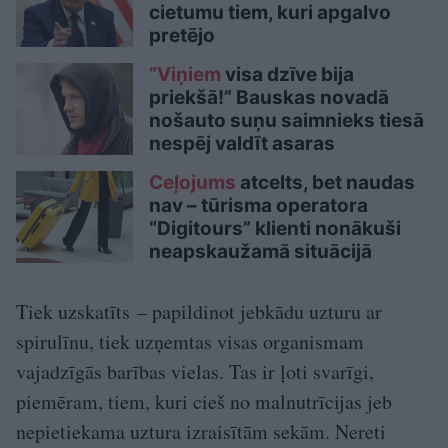
cietumu tiem, kuri apgalvo
pretējo
“Viņiem
visa dzīve bija
priekšā!” Bauskas novadā
nošauto suņu saimnieks tiesā
nespēj valdīt asaras
Ceļojums
atcelts, bet naudas
nav – tūrisma operatora
“Digitours” klienti nonākuši
neapskaužamā situācijā
Tiek uzskatīts – papildinot jebkādu uzturu ar
spirulīnu, tiek uzņemtas visas organismam
vajadzīgās barības vielas. Tas ir ļoti svarīgi,
piemēram, tiem, kuri cieš no malnutrīcijas jeb
nepietiekama uztura izraisītām sekām. Nereti