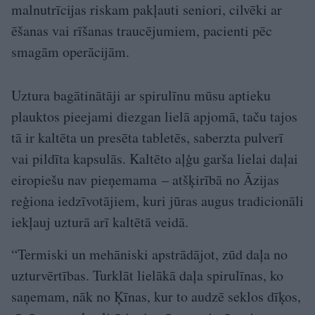
malnutrīcijas riskam pakļauti seniori, cilvēki ar
ēšanas vai rīšanas traucējumiem, pacienti pēc
smagām operācijām.
Uztura bagātinātāji ar spirulīnu mūsu aptieku
plauktos pieejami diezgan lielā apjomā, taču tajos
tā ir kaltēta un presēta tabletēs, saberzta pulverī
vai pildīta kapsulās. Kaltēto aļģu garša lielai daļai
eiropiešu nav pieņemama – atšķirībā no Āzijas
reģiona iedzīvotājiem, kuri jūras augus tradicionāli
iekļauj uzturā arī kaltētā veidā.
“Termiski un mehāniski apstrādājot, zūd daļa no
uzturvērtības. Turklāt lielākā daļa spirulīnas, ko
saņemam, nāk no Ķīnas, kur to audzē seklos dīķos,