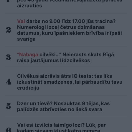
aizrauties
Vai
darbs no 9.00 līdz 17.00 jūs tracina?
Numerologi izceļ četrus dzimšanas
datumus, kuru īpašniekiem brīvība ir īpaši
svarīga
“Nabaga
cilvēki…” Neierasts skats Rīgā
raisa jautājumus līdzcilvēkos
Cilvēkus aizrāvis ātrs IQ tests: tas liks
izkustināt smadzenes, lai pārbaudītu tavu
erudīciju
Dzer un tievē? Nosauktas 9 tējas, kas
palīdzēs atbrīvoties no liekā svara
Vai esi izvilcis laimīgo lozi? Lūk, par
kādām sievām kļūst katrā mēnesī