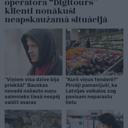
operatora “Digitours”
klienti nonākuši
neapskaužamā situācijā
“Viņiem visa dzīve bija
“Kurš viņus fenderē?”
priekšā!” Bauskas
Pircēji pamanījuši, ka
novadā nošauto suņu
Latvijas veikalos zog
saimnieks tiesā nespēj
pavisam neparastu
valdīt asaras
lietu