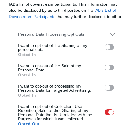
iespējams novākt reizi divās nedēļās un tūlīt
IAB’s list of downstream participants. This information may
pat likt galdā (vai ledusskapī, kur to var
also be disclosed by us to third parties on the
IAB’s List of
uzglabāt nedēļu).
Downstream Participants
that may further disclose it to other
third parties.
Svaigā veidā brīnumaļģēm nav garšas, tāpēc tās
Please note that this website/app uses one or more Google
Personal Data Processing Opt Outs
services and may gather and store information including but
droši var pievienot dažādiem ēdieniem: salātiem,
not limited to your visit or usage behaviour. You may click to
I want to opt-out of the Sharing of my
personal data.
zaļajiem kokteiļiem, sakņu biezeņiem. Patlaban
grant or deny consent to Google and its third-party tags to
Opted In
use your data for below specified purposes in below Google
tiek pētītas iespējas no spirulīnas veidot pastu. Tā
consent section.
I want to opt-out of the Sale of my
netiks termiski apstrādāta, taču būs droša
Personal Data.
Opted In
lietošanai. Kristīne Veģere pati pirms lietošanas
aļģes vienkārši sajauc ar ūdeni. Viņa novērojusi, ka
I want to opt-out of processing my
Personal Data for Targeted Advertising.
koši zaļais spirulīnas kokteilis ļoti patīk bērniem.
Opted In
I want to opt-out of Collection, Use,
Par projektu “SpirulinaNord”
Retention, Sale, and/or Sharing of my
Personal Data that Is Unrelated with the
Purposes for which it was collected.
Videi draudzīgo biznesa ideju konkurss
Opted Out
“ClimateLaunchpad”, kas aizsākās 2014. gadā, ir