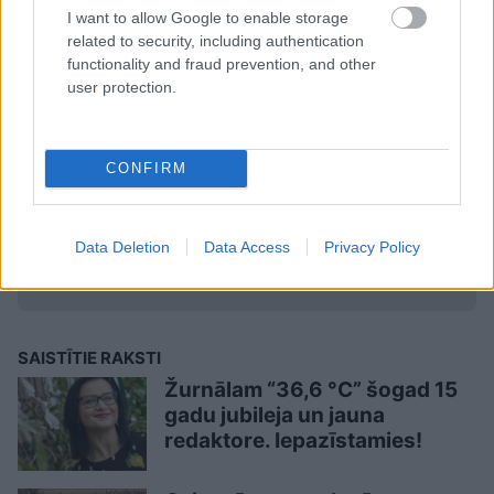
I want to allow Google to enable storage
related to security, including authentication
functionality and fraud prevention, and other
user protection.
TĒMAS
CONFIRM
uztura bagātinātāji
veselīgs uzturs
Data Deletion
Data Access
Privacy Policy
LA.LV Google ziņās
Pievienot
SAISTĪTIE RAKSTI
Žurnālam “36,6 °C” šogad 15
gadu jubileja un jauna
redaktore. Iepazīstamies!