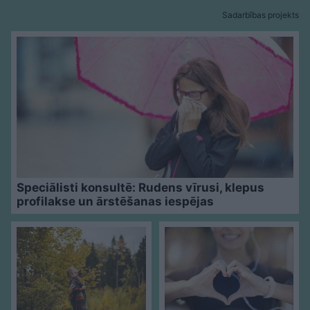
Sadarbības projekts
Speciālisti konsultē: Rudens vīrusi, klepus
profilakse un ārstēšanas iespējas