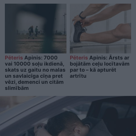
Pēteris
Apinis: 7000
Pēteris
Apinis: Ārsts ar
vai 10000 soļu ikdienā,
bojātām ceļu locītavām
skats uz gaitu no malas
par to – kā apturēt
un savlaicīga cīņa pret
artrītu
vēzi, demenci un citām
slimībām