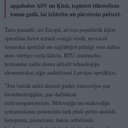
apgabalos ASV un Ķīnā, iegūstot tūkstošiem
tonnu gadā, lai izžāvētu un pārvērstu pulverī.
Taču pasaulē, arī Eiropā, arvien populārāk kļūst
spirulīnu lietot uzturā svaigā veidā, neveicot
termisku apstrādi un saglabājot pilnīgi visu dabas
doto vērtīgo vielu klāstu. RTU zinātnieku
komandai radās doma attīstīt tehnoloģiju
ekonomiskai aļģu audzēšanai Latvijas apstākļos.
“Jau vairāk nekā desmit gadus interesējos par
biotehnoloģijām, par dažādiem
mikroorganismiem. Mikroaļģu un makroaļģu
izmantošanas potenciāls tiek plaši pētīts dažādā
lietojumā, piemēram, ūdens attīrīšanā,