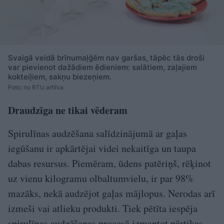
Svaigā veidā brīnumaļģēm nav garšas, tāpēc tās droši
var pievienot dažādiem ēdieniem: salātiem, zaļajiem
kokteiļiem, sakņu biezeņiem.
Foto: no RTU arhīva
Draudzīga ne tikai vēderam
Spirulīnas audzēšana salīdzinājumā ar gaļas
iegūšanu ir apkārtējai videi nekaitīga un taupa
dabas resursus. Piemēram, ūdens patēriņš, rēķinot
uz vienu kilogramu olbaltumvielu, ir par 98%
mazāks, nekā audzējot gaļas mājlopus. Nerodas arī
izmeši vai atlieku produkti. Tiek pētīta iespēja
spirulīnas audzēšanas procesā izmantot pārtikas