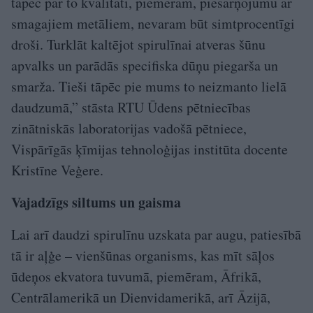
tāpēc par to kvalitāti, piemēram, piesārņojumu ar
smagajiem metāliem, nevaram būt simtprocentīgi
droši. Turklāt kaltējot spirulīnai atveras šūnu
apvalks un parādās specifiska dūņu piegarša un
smarža. Tieši tāpēc pie mums to neizmanto lielā
daudzumā,” stāsta RTU Ūdens pētniecības
zinātniskās laboratorijas vadošā pētniece,
Vispārīgās ķīmijas tehnoloģijas institūta docente
Kristīne Veģere.
Vajadzīgs siltums un gaisma
Lai arī daudzi spirulīnu uzskata par augu, patiesībā
tā ir aļģe – vienšūnas organisms, kas mīt sāļos
ūdeņos ekvatora tuvumā, piemēram, Āfrikā,
Centrālamerikā un Dienvid­amerikā, arī Āzijā,