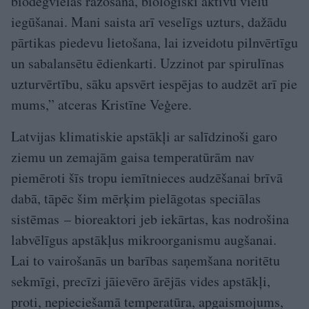
biodegvielas ražošanā, bioloģiski aktīvu vielu
iegūšanai. Mani saista arī veselīgs uzturs, dažādu
pārtikas piedevu lietošana, lai izveidotu pilnvērtīgu
un sabalansētu ēdienkarti. Uzzinot par spirulīnas
uzturvērtību, sāku apsvērt iespējas to audzēt arī pie
mums,” atceras Kristīne Veģere.
Latvijas klimatiskie ap­stākļi ar salīdzinoši garo
ziemu un zemajām gaisa temperatūrām nav
piemēroti šīs tropu iemītnieces audzēšanai brīvā
dabā, tāpēc šim mērķim pielāgotas speciālas
sistēmas – bioreaktori jeb iekārtas, kas nodrošina
labvēlīgus apstākļus mikroorganismu augšanai.
Lai to vairošanās un barības saņemšana noritētu
sekmīgi, precīzi jāievēro ārējās vides apstākļi,
proti, nepieciešamā temperatūra, apgaismojums,