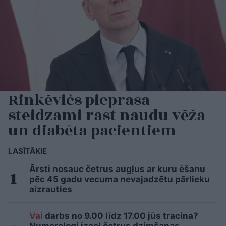
Rinkēvičs pieprasa
steidzami rast naudu vēža
un diabēta pacientiem
LASĪTĀKIE
Ārsti nosauc četrus augļus ar kuru ēšanu
pēc 45 gadu vecuma nevajadzētu pārlieku
aizrauties
Vai
darbs no 9.00 līdz 17.00 jūs tracina?