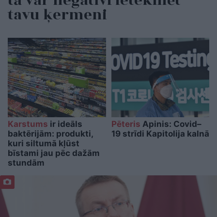
tā var negatīvi ietekmēt
tavu ķermeni
Karstums
ir ideāls
Pēteris
Apinis: Covid–
baktērijām: produkti,
19 strīdi Kapitolija kalnā
kuri siltumā kļūst
bīstami jau pēc dažām
stundām