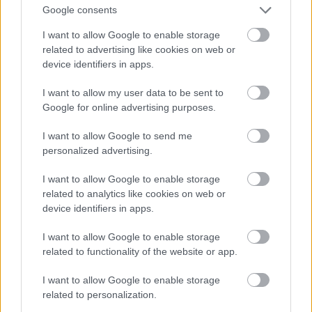
Google consents
viena no Eiropas Inovāciju un tehnoloģijas
I want to allow Google to enable storage
Atcelt
Ziņot
institūta (EIT) klimata zināšanu un inovāciju
related to advertising like cookies on web or
kopienas “Climate KIC” iniciatīvām, kas vērsta uz
device identifiers in apps.
klimata pārmaiņu mazināšanu un zaļo tehnoloģiju
I want to allow my user data to be sent to
attīstību.
Google for online advertising purposes.
I want to allow Google to send me
Šogad “ClimateLaunchpad” piedalījās 35 pasaules
personalized advertising.
valstis. Konkursa finālā iekļuva arī trīs komandas
I want to allow Google to enable storage
no Latvijas, viena no tām – “SpirulinaNord”.
related to analytics like cookies on web or
device identifiers in apps.
Biznesa pirmsinkubatorā RTU “IdeaLAB”
I want to allow Google to enable storage
“SpirulinaNord” komanda jau radījusi pirmo
related to functionality of the website or app.
bioreaktoru.
I want to allow Google to enable storage
related to personalization.