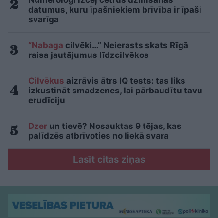
Numerologi izceļ četrus dzimšanas
datumus, kuru īpašniekiem brīvība ir īpaši
svarīga
“Nabaga
cilvēki…” Neierasts skats Rīgā
raisa jautājumus līdzcilvēkos
Cilvēkus
aizrāvis ātrs IQ tests: tas liks
izkustināt smadzenes, lai pārbaudītu tavu
erudīciju
Dzer
un tievē? Nosauktas 9 tējas, kas
palīdzēs atbrīvoties no liekā svara
Lasīt citas ziņas