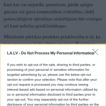
kaut kas var nepatikt, piemēram, pārāk spilgta
gaisma vai gaisa temperatūras svārstības, tādēļ
potenciālajiem spirulīnas audzētājiem būs svarīgas
arī kaut nelielas priekšzināšanas.
Mūsdienās pārtikas produkta priekšrocība ir tā, ka
tam pievienota kāda vērtīga piedeva. Piemēram,
dārzeņu vai augļu biezenis ar proteīnu vai kādu no
LA.LV -
Do Not Process My Personal Information
B grupas vitamīniem, kurus augu valsts produkti
parasti nesatur. Pircēji rūpīgi seko līdzi produktu
If you wish to opt-out of the sale, sharing to third parties, or
processing of your personal or sensitive information for
sastāvam un izvēlas tos, kuros ir dabiskas,
targeted advertising by us, please use the below opt-out
veselīgas sastāvdaļas, kāda, saprotams, ir
section to confirm your selection. Please note that after your
opt-out request is processed you may continue seeing
spirulīna,” teic pētniece.
interest-based ads based on personal information utilized by
us or personal information disclosed to third parties prior to
Audzējot aļģes pareizos apstākļos, ražu
your opt-out. You may separately opt-out of the further
disclosure of your personal information by third parties on the