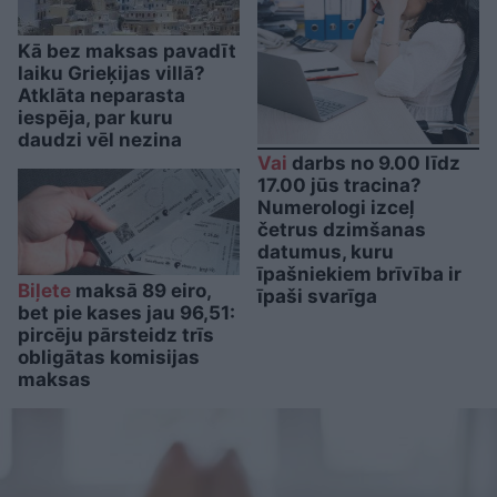
Kā bez maksas pavadīt
laiku Grieķijas villā?
Atklāta neparasta
iespēja, par kuru
daudzi vēl nezina
Vai
darbs no 9.00 līdz
17.00 jūs tracina?
Numerologi izceļ
četrus dzimšanas
datumus, kuru
īpašniekiem brīvība ir
Biļete
maksā 89 eiro,
īpaši svarīga
bet pie kases jau 96,51:
pircēju pārsteidz trīs
obligātas komisijas
maksas