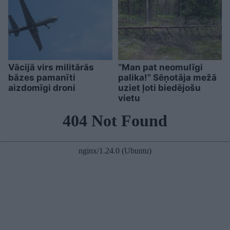
Vācijā virs militārās
“Man pat neomulīgi
bāzes pamanīti
palika!” Sēņotāja mežā
aizdomīgi droni
uziet ļoti biedējošu
vietu