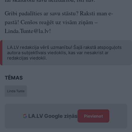
Gribi padalīties ar savu stāstu? Raksti man e-
pastā! Cenšos reaģēt uz visām ziņām –
Linda.Tunte@la.lv
!
LA.LV redakcija vērš uzmanību! Šajā rakstā atspoguļots
autora subjektīvais viedoklis, kas var nesakrist ar
redakcijas viedokli.
TĒMAS
Linda Tunte
LA.LV Google ziņās
Pievienot