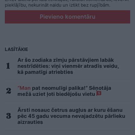
pieklājību, nekurināt naidu un iztikt bez rupjībām.
Pievieno komentāru
LASĪTĀKIE
Ar šo zodiaka zīmju pārstāvjiem labāk
nestrīdēties: viņi vienmēr atradīs veidu,
kā pamatīgi atriebties
“Man
pat neomulīgi palika!” Sēņotāja
mežā uziet ļoti biedējošu vietu
5
Ārsti nosauc četrus augļus ar kuru ēšanu
pēc 45 gadu vecuma nevajadzētu pārlieku
aizrauties