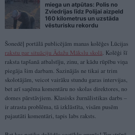
miega un atpūtas: Polis no
Zviedrijas līdz Polijai aizpeld
160 kilometrus un uzstāda
vēsturisku rekordu
Šonedēļ portālā publicējām manas kolēģes Lūcijas
rakstu par situāciju Ādažu Mākslu skolā
. Kolēģi šī
raksta tapšanā atbalstīju, zinu, ar kādu rūpību viņa
piegāja šim darbam. Sazinājās ne tikai ar trim
skolotājām, veicot vairāku stundu garas intervijas,
bet arī saņēma komentāru no skolas direktores, no
domes pārstāvjiem. Klasisks žurnālistikas darbs –
ir atrasta problēma, tā izklāstīta, visām pusēm
pajautāti komentāri, tapis labs raksts.
Bet kas notika dažādās soctīklu grupās! Tur strīpā