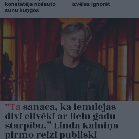
konstatēja nošauto
izvēlas ignorēt
suņu kuņģos
“Tā
sanāca, ka iemīlējās
divi cilvēki ar lielu gadu
starpību,” Linda Kalniņa
pirmo reizi publiski