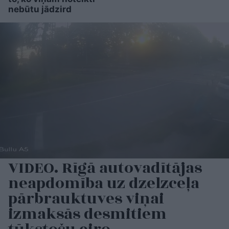
nebūtu jādzird
VIDEO. Rīgā autovadītājas
neapdomība uz dzelzceļa
pārbrauktuves viņai
izmaksās desmitiem