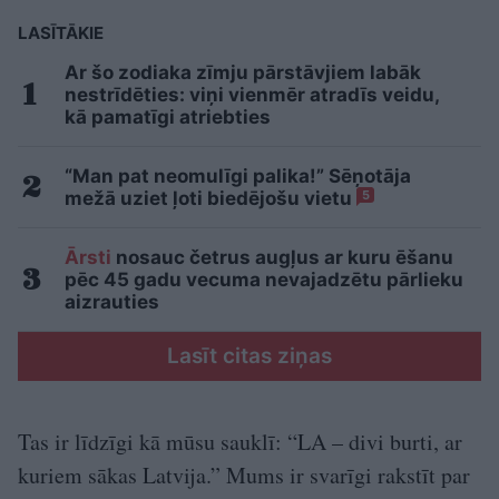
LASĪTĀKIE
Ar šo zodiaka zīmju pārstāvjiem labāk
nestrīdēties: viņi vienmēr atradīs veidu,
kā pamatīgi atriebties
“Man pat neomulīgi palika!” Sēņotāja
mežā uziet ļoti biedējošu vietu
5
Ārsti
nosauc četrus augļus ar kuru ēšanu
pēc 45 gadu vecuma nevajadzētu pārlieku
aizrauties
Lasīt citas ziņas
Tas ir līdzīgi kā mūsu sauklī: “LA – divi burti, ar
kuriem sākas Latvija.” Mums ir svarīgi rakstīt par