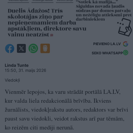
PIEVIENO LA.LV
SEKO WHATSAPP
Linda Tunte
15:50, 31. maijs 2026
Viedokļi
Vienmēr lepojos, ka varu strādāt portālā LA.LV,
kur valda liela redakcionālā brīvība. Ikviens
žurnālists, viedokļrakstu autors, redaktors var brīvi
paust savu viedokli, veidot rakstus arī par tēmām,
ko reizēm citi mediji nerunā.