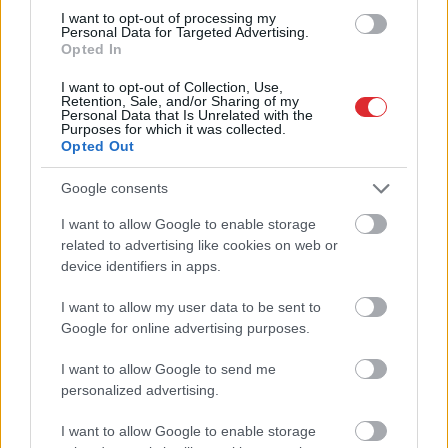
TESTS.
Cik daudz zini par
I want to opt-out of processing my
Personal Data for Targeted Advertising.
Latvijas dabu? Atpazīsti
Opted In
kokus, augus un putnus
I want to opt-out of Collection, Use,
attēlos!
Retention, Sale, and/or Sharing of my
Personal Data that Is Unrelated with the
Purposes for which it was collected.
Opted Out
Google consents
I want to allow Google to enable storage
Atcelt
Ziņot
related to advertising like cookies on web or
device identifiers in apps.
I want to allow my user data to be sent to
Google for online advertising purposes.
“Vēl tikai 5 minūtes…”
Astroloģe izceļ 3
Kāpēc šis šķietami
zodiaka zīmes, kurām ir
I want to allow Google to send me
nevainīgais rīta
nosliece uz emocionālu
personalized advertising.
ieradums var kaitēt
kontroli pār citiem
tavam organismam
cilvēkiem
I want to allow Google to enable storage