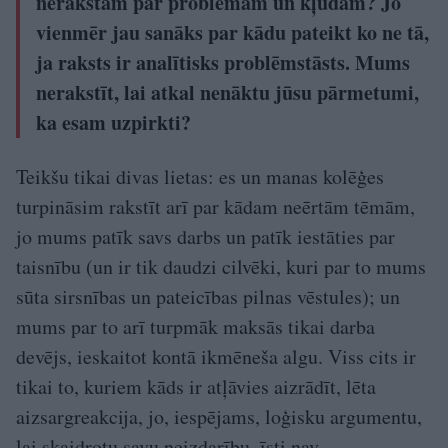
nerakstām par problēmām un kļūdām? Jo
vienmēr jau sanāks par kādu pateikt ko ne tā,
ja raksts ir analītisks problēmstāsts. Mums
nerakstīt, lai atkal nenāktu jūsu pārmetumi,
ka esam uzpirkti?
Teikšu tikai divas lietas: es un manas kolēģes
turpināsim rakstīt arī par kādam neērtām tēmām,
jo mums patīk savs darbs un patīk iestāties par
taisnību (un ir tik daudzi cilvēki, kuri par to mums
sūta sirsnības un pateicības pilnas vēstules); un
mums par to arī turpmāk maksās tikai darba
devējs, ieskaitot kontā ikmēneša algu. Viss cits ir
tikai to, kuriem kāds ir atļāvies aizrādīt, lēta
aizsargreakcija, jo, iespējams, loģisku argumentu,
lai skaidrotu savu neizdarību, īsti nav.