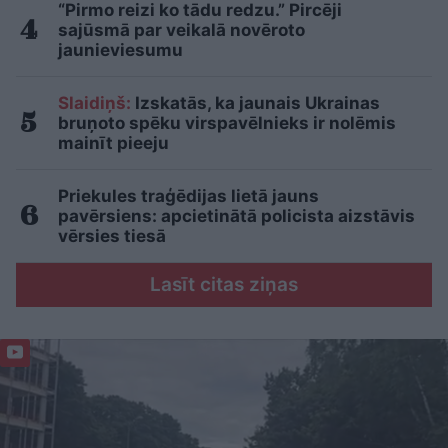
“Pirmo reizi ko tādu redzu.” Pircēji
sajūsmā par veikalā novēroto
jaunieviesumu
Slaidiņš:
Izskatās, ka jaunais Ukrainas
bruņoto spēku virspavēlnieks ir nolēmis
mainīt pieeju
Priekules traģēdijas lietā jauns
pavērsiens: apcietinātā policista aizstāvis
vērsies tiesā
Lasīt citas ziņas