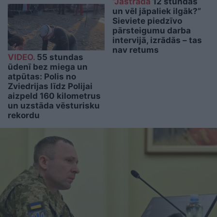
“Jāstrādā
12 stundas
un vēl jāpaliek ilgāk?”
Sieviete piedzīvo
pārsteigumu darba
intervijā, izrādās – tas
nav retums
VIDEO.
55 stundas
ūdenī bez miega un
atpūtas: Polis no
Zviedrijas līdz Polijai
aizpeld 160 kilometrus
un uzstāda vēsturisku
rekordu