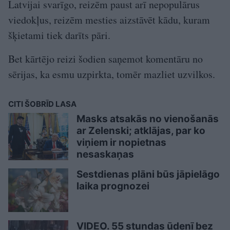
Latvijai svarīgo, reizēm paust arī nepopulārus
viedokļus, reizēm mesties aizstāvēt kādu, kuram
šķietami tiek darīts pāri.
Bet kārtējo reizi šodien saņemot komentāru no
sērijas, ka esmu uzpirkta, tomēr mazliet uzvilkos.
CITI ŠOBRĪD LASA
Masks atsakās no vienošanās
ar Zelenski; atklājas, par ko
viņiem ir nopietnas
nesaskaņas
Sestdienas plāni būs jāpielāgo
laika prognozei
VIDEO. 55 stundas ūdenī bez