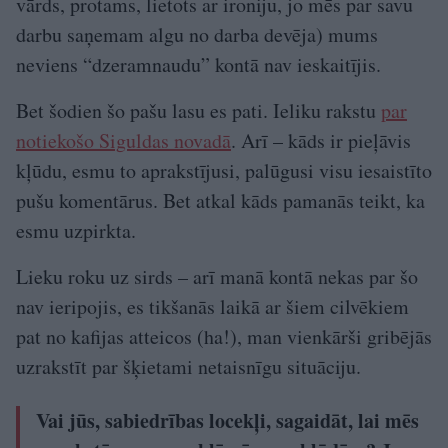
vārds, protams, lietots ar ironiju, jo mēs par savu
darbu saņemam algu no darba devēja) mums
neviens “dzeramnaudu” kontā nav ieskaitījis.
Bet šodien šo pašu lasu es pati. Ieliku rakstu
par
notiekošo Siguldas novadā
. Arī – kāds ir pieļāvis
kļūdu, esmu to aprakstījusi, palūgusi visu iesaistīto
pušu komentārus. Bet atkal kāds pamanās teikt, ka
esmu uzpirkta.
Lieku roku uz sirds – arī manā kontā nekas par šo
nav ieripojis, es tikšanās laikā ar šiem cilvēkiem
pat no kafijas atteicos (ha!), man vienkārši gribējās
uzrakstīt par šķietami netaisnīgu situāciju.
Vai jūs, sabiedrības locekļi, sagaidāt, lai mēs