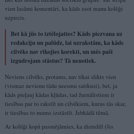
vien lasāmi komentāri, ka kāds esot manu kolēģi
uzpircis.
Bet kā jūs to iztēlojaties? Kāds piezvana uz
redakciju un palūdz, lai uzrakstām, ka kāds
cilvēks nav rīkojies korekti, un mēs paši
izgudrojam stāstus? Tā nenotiek.
Neviens cilvēks, protams, nav tikai slikts vien
(vismaz nevienu tādu neesmu satikusi), bet, ja
kāds pieļauj kādas kļūdas, tad žurnālistiem ir
tiesības par to rakstīt un cilvēkiem, kurus tās skar,
ir tiesības to mums izstāstīt. Jebkādā tēmā.
Ar kolēģi kopā pasmējāmies, ka diemžēl (šis