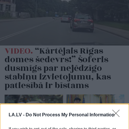
VIDEO.
“Kārtējais Rīgas
domes šedevrs!” Šoferis
dusmīgs par nejēdzīgo
stabiņu izvietojumu, kas
patiesībā ir bīstams
LA.LV -
Do Not Process My Personal Information
If you wish to opt-out of the sale, sharing to third parties, or