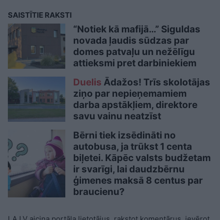
SAISTĪTIE RAKSTI
“Notiek kā mafijā…” Siguldas
novada ļaudis sūdzas par
domes patvaļu un nežēlīgu
attieksmi pret darbiniekiem
Duelis
Ādažos! Trīs skolotājas
ziņo par nepieņemamiem
darba apstākļiem, direktore
savu vainu neatzīst
Bērni tiek izsēdināti no
autobusa, ja trūkst 1 centa
biļetei. Kāpēc valsts budžetam
ir svarīgi, lai daudzbērnu
ģimenes maksā 8 centus par
braucienu?
LA.LV aicina portāla lietotājus, rakstot komentārus, ievērot