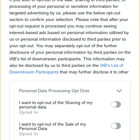
processing of your personal or sensitive information for
targeted advertising by us, please use the below opt-out
“Kur
jūs ar to somu X
Masks atsakās no
section to confirm your selection. Please note that after your
stundā vispār
vienošanās ar Zelenski;
opt-out request is processed you may continue seeing
skriesiet?” Latvijas
atklājas, par ko viņiem
interest-based ads based on personal information utilized by
iedzīvotāji atklāj, kas
ir nopietnas
us or personal information disclosed to third parties prior to
atrodas viņu 72 stundu
nesaskaņas
your opt-out. You may separately opt-out of the further
somās
disclosure of your personal information by third parties on the
IAB’s list of downstream participants. This information may
also be disclosed by us to third parties on the
IAB’s List of
Downstream Participants
that may further disclose it to other
third parties.
Please note that this website/app uses one or more Google
Personal Data Processing Opt Outs
services and may gather and store information including but
not limited to your visit or usage behaviour. You may click to
I want to opt-out of the Sharing of my
personal data.
grant or deny consent to Google and its third-party tags to
Opted In
use your data for below specified purposes in below Google
consent section.
I want to opt-out of the Sale of my
Personal Data.
Opted In