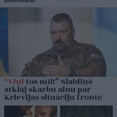
piedzimšanas
“Viņi
tos mīl!” Slaidiņš
atklāj skarbu ainu par
Krievijas situāciju frontē