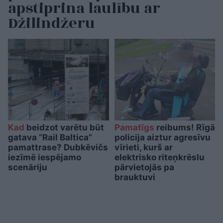
apstiprina laulību ar
Džilindžeru
Kad
beidzot varētu būt
Pamatīgs
reibums! Rīgā
gatava “Rail Baltica”
policija aiztur agresīvu
pamattrase? Dubkēvičs
vīrieti, kurš ar
iezīmē iespējamo
elektrisko riteņkrēslu
scenāriju
pārvietojās pa
brauktuvi