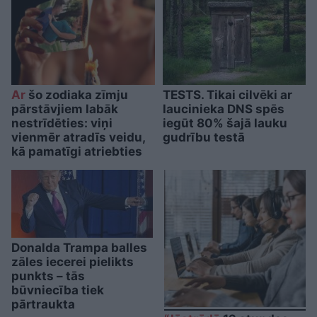
Ar
šo zodiaka zīmju
TESTS. Tikai cilvēki ar
pārstāvjiem labāk
laucinieka DNS spēs
nestrīdēties: viņi
iegūt 80% šajā lauku
vienmēr atradīs veidu,
gudrību testā
kā pamatīgi atriebties
Donalda Trampa balles
zāles iecerei pielikts
punkts – tās
būvniecība tiek
pārtraukta