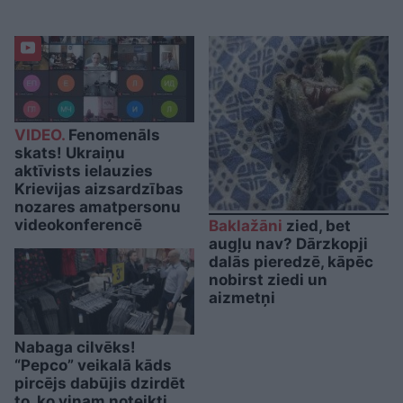
VIDEO.
Fenomenāls
skats! Ukraiņu
aktīvists ielauzies
Krievijas aizsardzības
nozares amatpersonu
videokonferencē
Baklažāni
zied, bet
augļu nav? Dārzkopji
dalās pieredzē, kāpēc
nobirst ziedi un
aizmetņi
Nabaga cilvēks!
“Pepco” veikalā kāds
pircējs dabūjis dzirdēt
to, ko viņam noteikti