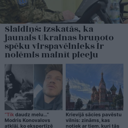
Slaidiņš: Izskatās, ka
jaunais Ukrainas bruņoto
spēku virspavēlnieks ir
nolēmis mainīt pieeju
“Tik
daudz melu…”
Krievijā sācies pavēstu
Modris Konovalovs
vilnis: zināms, kas
atklāj, ko ekspertīzē
notiek ar tiem, kuri tās