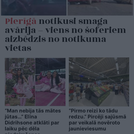
Pierīgā
notikusi smaga
avārija – viens no šoferiem
aizbēdzis no notikuma
vietas
“Man nebija tās mātes
“Pirmo reizi ko tādu
jūtas…” Elīna
redzu.” Pircēji sajūsmā
Didrihsone atklāti par
par veikalā novēroto
laiku pēc dēla
jaunieviesumu