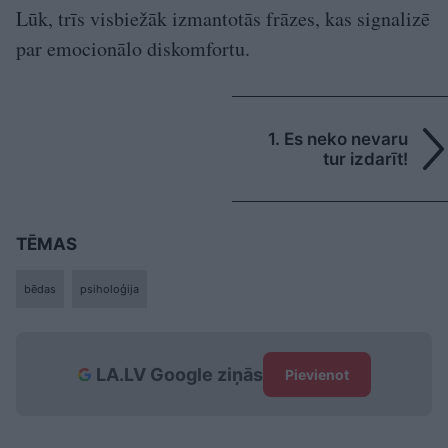
Lūk, trīs visbiežāk izmantotās frāzes, kas signalizē
par emocionālo diskomfortu.
1. Es neko nevaru
tur izdarīt!
TĒMAS
bēdas
psiholoģija
LA.LV Google ziņās
Pievienot