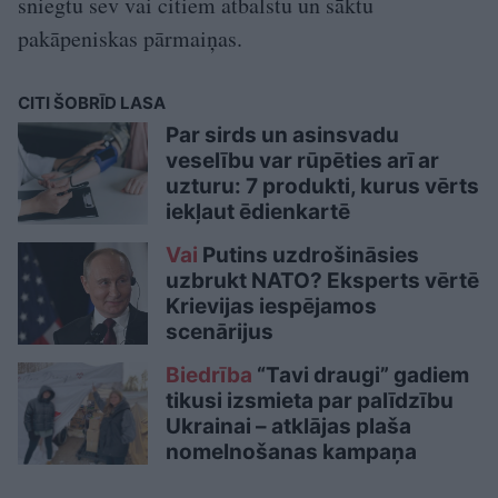
sniegtu sev vai citiem atbalstu un sāktu
pakāpeniskas pārmaiņas.
CITI ŠOBRĪD LASA
Par sirds un asinsvadu
veselību var rūpēties arī ar
uzturu: 7 produkti, kurus vērts
iekļaut ēdienkartē
Vai
Putins uzdrošināsies
uzbrukt NATO? Eksperts vērtē
Krievijas iespējamos
scenārijus
Biedrība
“Tavi draugi” gadiem
tikusi izsmieta par palīdzību
Ukrainai – atklājas plaša
nomelnošanas kampaņa