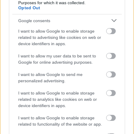
Purposes for which it was collected.
Speciālisti
konsultē: Rudens vīrusi, klepus
Opted Out
profilakse un ārstēšanas iespējas
Google consents
I want to allow Google to enable storage
Atcelt
Ziņot
related to advertising like cookies on web or
device identifiers in apps.
I want to allow my user data to be sent to
Speciālistu
padomi
Menopauze un sirds
Google for online advertising purposes.
mentālās veselības
veselība – klusais
profilaksei
risks, par kuru
I want to allow Google to send me
sievietēm jāzina
personalized advertising.
I want to allow Google to enable storage
related to analytics like cookies on web or
1 no 10
device identifiers in apps.
I want to allow Google to enable storage
related to functionality of the website or app.