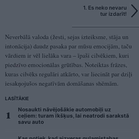
1. Es neko nevaru
tur izdarīt!
Neverbālā valoda (žesti, sejas izteiksme, stāja un
intonācija) daudz pasaka par mūsu emocijām, taču
vārdiem ir vēl lielāka vara – īpaši cilvēkiem, kuri
piedzīvo emocionālas grūtības. Noteiktas frāzes,
kuras cilvēks regulāri atkārto, var liecināt par dziļi
iesakņojušos negatīvām domāšanas shēmām.
LASĪTĀKIE
Nosaukti nāvējošākie automobiļi uz
ceļiem: turam īkšķus, lai neatrodi sarakstā
savu auto
Kas notiek, kad aizveras guļamistabas