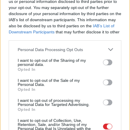
Atklājas jaunas detaļas par Klāsa Vāveres
us or personal information disclosed to third parties prior to
pēdējām dzīves dienām
your opt-out. You may separately opt-out of the further
disclosure of your personal information by third parties on the
Lasīt citas ziņas
IAB’s list of downstream participants. This information may
also be disclosed by us to third parties on the
IAB’s List of
Downstream Participants
that may further disclose it to other
third parties.
Please note that this website/app uses one or more Google
Personal Data Processing Opt Outs
services and may gather and store information including but
not limited to your visit or usage behaviour. You may click to
I want to opt-out of the Sharing of my
Sadarbības projekts
personal data.
grant or deny consent to Google and its third-party tags to
Opted In
use your data for below specified purposes in below Google
consent section.
I want to opt-out of the Sale of my
Personal Data.
Opted In
I want to opt-out of processing my
Personal Data for Targeted Advertising.
Opted In
I want to opt-out of Collection, Use,
Retention, Sale, and/or Sharing of my
Personal Data that Is Unrelated with the