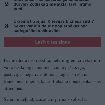
durvis? Zodiaka zīme atklāj tavu intīmo
pusi
Ukraina trāpījusi Krievijas biznesa sirdī?
Sekas var būt daudz nopietnākas par
sadegušām noliktavām
Lasīt citas ziņas
Pēc mediafax.ro rakstītā, nelaimīgiem cilvēkiem ir
vairākas kopīgas iezīmes: zema pašapziņa,
pastāvīgas negatīvas domas, augsts stresa un
trauksmes līmenis, kā arī tieksme nonākt toksiskās
attiecībās.
Šādu modeļu atpazīšana ir pirmais solis, lai