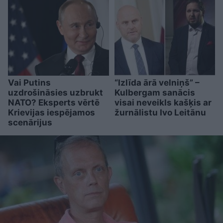
Vai Putins
“Izlīda ārā velniņš” –
uzdrošināsies uzbrukt
Kulbergam sanācis
NATO? Eksperts vērtē
visai neveikls kašķis ar
Krievijas iespējamos
žurnālistu Ivo Leitānu
scenārijus