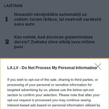
LASĪTĀKIE
Nosaukti nāvējošākie automobiļi uz
ceļiem: turam īkšķus, lai neatrodi sarakstā
savu auto
Kas notiek, kad aizveras guļamistabas
durvis? Zodiaka zīme atklāj tavu intīmo
pusi
Ukraina trāpījusi Krievijas biznesa sirdī?
Sekas var būt daudz nopietnākas par
LA.LV -
Do Not Process My Personal Information
sadegušām noliktavām
If you wish to opt-out of the sale, sharing to third parties, or
“Izlīda ārā velniņš” – Kulbergam sanācis
processing of your personal or sensitive information for
visai neveikls kašķis ar žurnālistu Ivo
targeted advertising by us, please use the below opt-out
Leitānu
section to confirm your selection. Please note that after your
opt-out request is processed you may continue seeing
Devās pārgājienā, bet no tā neatgriezās…
interest-based ads based on personal information utilized by