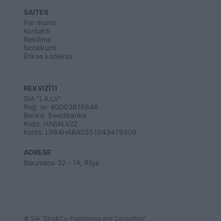
SAITES
Par mums
Kontakti
Reklāma
Noteikumi
Ētikas kodekss
REKVIZĪTI
SIA "LA.LV"
Reģ. nr. 40003616846
Banka: Swedbanka
Kods: HABALV22
Konts: LV64HABA0551043479309
ADRESE
Blaumaņa 32 - 1A, Rīga
© SIA "Ekis&Co-Positioning and Consulting"