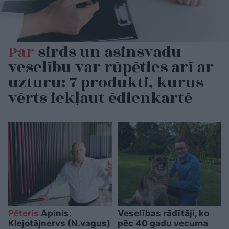
Par
sirds un asinsvadu
veselību var rūpēties arī ar
uzturu: 7 produkti, kurus
vērts iekļaut ēdienkartē
Pēteris
Apinis:
Veselības rādītāji, ko
Klejotājnervs (N.vagus)
pēc 40 gadu vecuma