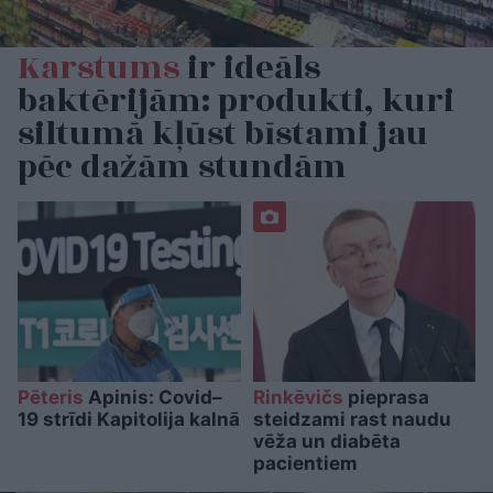
Karstums
ir ideāls
baktērijām: produkti, kuri
siltumā kļūst bīstami jau
pēc dažām stundām
Pēteris
Apinis: Covid–
Rinkēvičs
pieprasa
19 strīdi Kapitolija kalnā
steidzami rast naudu
vēža un diabēta
pacientiem