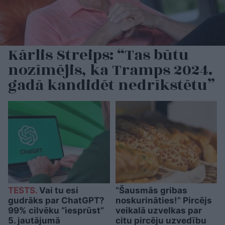
Kārlis Streips: “Tas būtu
nozīmējis, ka Tramps 2024.
gadā kandidēt nedrīkstētu”
TESTS.
Vai tu esi
“Šausmās gribas
gudrāks par ChatGPT?
noskurināties!” Pircējs
99% cilvēku “iesprūst”
veikalā uzvelkas par
5. jautājumā
citu pircēju uzvedību