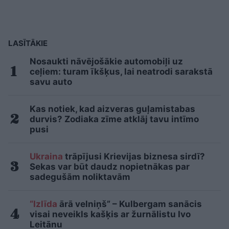
LASĪTĀKIE
Nosaukti nāvējošākie automobiļi uz
ceļiem: turam īkšķus, lai neatrodi sarakstā
savu auto
Kas notiek, kad aizveras guļamistabas
durvis? Zodiaka zīme atklāj tavu intīmo
pusi
Ukraina
trāpījusi Krievijas biznesa sirdī?
Sekas var būt daudz nopietnākas par
sadegušām noliktavām
“Izlīda
ārā velniņš” – Kulbergam sanācis
visai neveikls kašķis ar žurnālistu Ivo
Leitānu