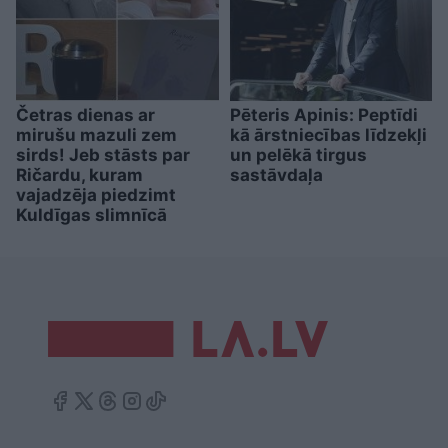
Četras dienas ar
Pēteris Apinis: Peptīdi
mirušu mazuli zem
kā ārstniecības līdzekļi
sirds! Jeb stāsts par
un pelēkā tirgus
Ričardu, kuram
sastāvdaļa
vajadzēja piedzimt
Kuldīgas slimnīcā