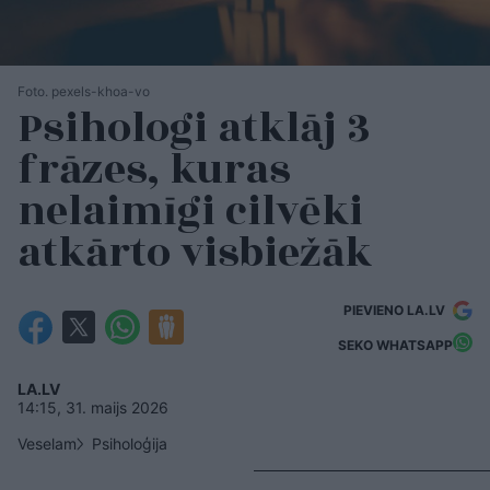
Foto. pexels-khoa-vo
Psihologi atklāj 3
frāzes, kuras
nelaimīgi cilvēki
atkārto visbiežāk
PIEVIENO LA.LV
SEKO WHATSAPP
LA.LV
14:15, 31. maijs 2026
Veselam
Psiholoģija