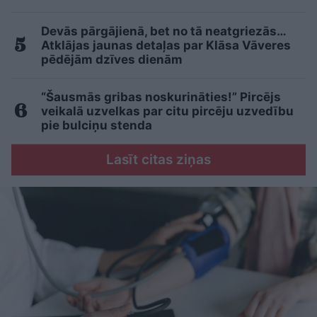
Devās pārgājienā, bet no tā neatgriezās…
Atklājas jaunas detaļas par Klāsa Vāveres
pēdējām dzīves dienām
“Šausmās gribas noskurināties!” Pircējs
veikalā uzvelkas par citu pircēju uzvedību
pie bulciņu stenda
Lasīt citas ziņas