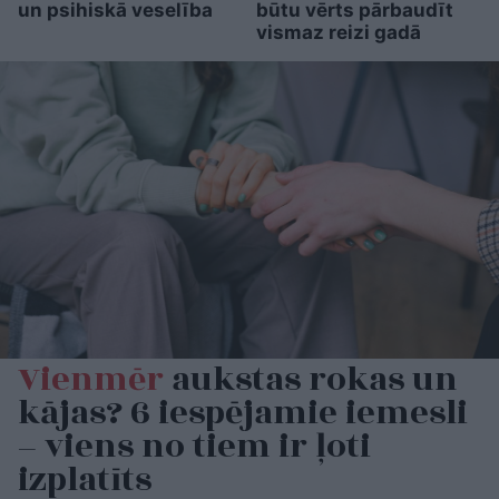
un psihiskā veselība
būtu vērts pārbaudīt
vismaz reizi gadā
Vienmēr
aukstas rokas un
kājas? 6 iespējamie iemesli
– viens no tiem ir ļoti
izplatīts