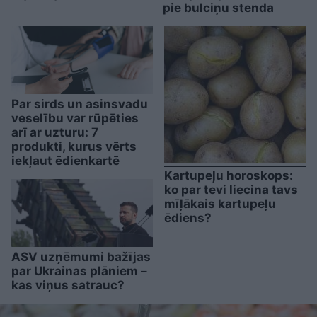
pie bulciņu stenda
Par sirds un asinsvadu
veselību var rūpēties
arī ar uzturu: 7
produkti, kurus vērts
iekļaut ēdienkartē
Kartupeļu horoskops:
ko par tevi liecina tavs
mīļākais kartupeļu
ēdiens?
ASV uzņēmumi bažījas
par Ukrainas plāniem –
kas viņus satrauc?