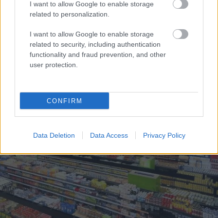
I want to allow Google to enable storage
related to personalization.
I want to allow Google to enable storage
related to security, including authentication
functionality and fraud prevention, and other
Pēteris
Apinis:
Speciālisti
nosauc
user protection.
Pazemināts vitamīna
laikus, kad kafiju labāk
B12 līmenis,
nedzert – tā var
novecošana un
negatīvi ietekmēt tavu
mitohondriji
ķermeni
CONFIRM
Data Deletion
Data Access
Privacy Policy