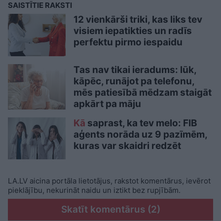
SAISTĪTIE RAKSTI
12 vienkārši triki, kas liks tev
visiem iepatikties un radīs
perfektu pirmo iespaidu
Tas nav tikai ieradums: lūk,
kāpēc, runājot pa telefonu,
mēs patiesībā mēdzam staigāt
apkārt pa māju
Kā
saprast, ka tev melo: FIB
aģents norāda uz 9 pazīmēm,
kuras var skaidri redzēt
LA.LV aicina portāla lietotājus, rakstot komentārus, ievērot
pieklājību, nekurināt naidu un iztikt bez rupjībām.
Skatīt komentārus (2)