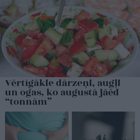
Vērtīgākie dārzeņi, augļi
un ogas, ko augustā jāēd
“tonnām”