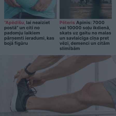
“Apēdīšu,
lai neaiziet
Pēteris
Apinis: 7000
postā” un citi no
vai 10000 soļu ikdienā,
padomju laikiem
skats uz gaitu no malas
pārņemti ieradumi, kas
un savlaicīga cīņa pret
bojā figūru
vēzi, demenci un citām
slimībām