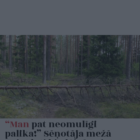
“Man
pat neomulīgi
palika!” Sēņotāja mežā