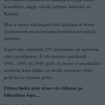
konsulātos, angļu valodā pabijusi Amerikā un
Kanādā.
Man ir iecere nākamgad izdot grāmatu ar bērnu
zīmējumiem un sacerējumu konkursu uzvarētāju
darbiem.
Šogad mēs saņēmām 259 zīmējumus un apmēram
simt sacerējumus. Ir trīs pieturas gadskaitļi –
1941., 1944. un 1949. gads. Jo mums ir atsaukušies
arī bērni, kuru tālāki vai tuvāki tuvinieki 1944.
gadā devās trimdas gaitās.
Filmas fināla ainā sirms vīrs lūkojas pa
lidmašīnas logu…