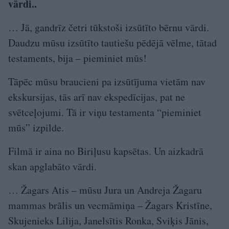
vārdi..
… Jā, gandrīz četri tūkstoši izsūtīto bērnu vārdi.
Daudzu mūsu izsūtīto tautiešu pēdējā vēlme, tātad
testaments, bija – pieminiet mūs!
Tāpēc mūsu braucieni pa izsūtījuma vietām nav
ekskursijas, tās arī nav eks­pedīcijas, pat ne
svētceļojumi. Tā ir viņu testamenta “pieminiet
mūs” izpilde.
Filmā ir aina no Biriļusu kapsētas. Un aizkadrā
skan apglabāto vārdi.
… Žagars Atis – mūsu Jura un Andreja Žagaru
mammas brālis un vecmāmiņa – Žagars Kristīne,
Skujenieks Lilija, Janelsītis Ronka, Sviķis Jānis,