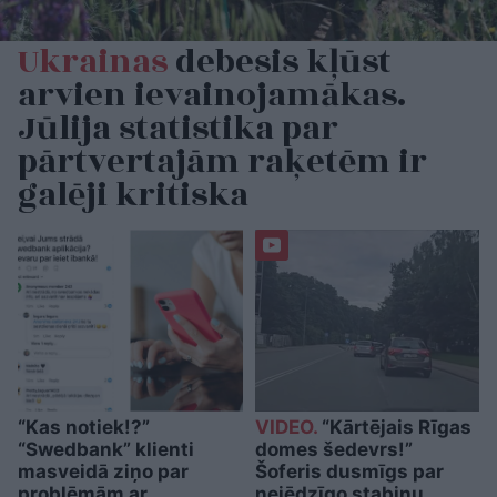
Ukrainas
debesis kļūst
arvien ievainojamākas.
Jūlija statistika par
pārtvertajām raķetēm ir
galēji kritiska
“Kas notiek!?”
VIDEO.
“Kārtējais Rīgas
“Swedbank” klienti
domes šedevrs!”
masveidā ziņo par
Šoferis dusmīgs par
problēmām ar
nejēdzīgo stabiņu