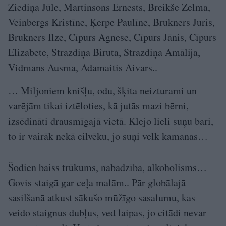
Ziediņa Jūle, Martinsons Ernests, Breikše Zelma,
Veinbergs Kristīne, Ķerpe Paulīne, Brukners Juris,
Brukners Ilze, Cīpurs Agnese, Cīpurs Jānis, Cīpurs
Elizabete, Strazdiņa Biruta, Strazdiņa Amālija,
Vidmans Ausma, Adamaitis Aivars..
… Miljoniem knišļu, odu, šķita neizturami un
varējām tikai iztēloties, kā jutās mazi bērni,
izsēdināti drausmīgajā vietā. Klejo lieli suņu bari,
to ir vairāk nekā cilvēku, jo suņi velk kamanas…
Šodien baiss trūkums, nabadzība, alkoholisms…
Govis staigā gar ceļa malām.. Pār globālajā
sasilšanā atkust sākušo mūžīgo sasalumu, kas
veido staignus dubļus, ved laipas, jo citādi nevar