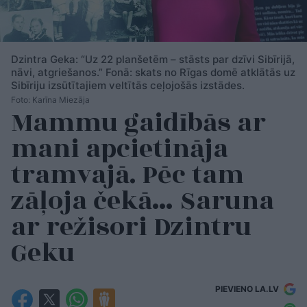
Dzintra Geka: “Uz 22 planšetēm – stāsts par dzīvi Sibīrijā,
nāvi, atgriešanos.” Fonā: skats no Rīgas domē atklātās uz
Sibīriju izsūtītajiem veltītās ceļojošās izstādes.
Foto: Karīna Miezāja
Mammu gaidībās ar
mani apcietināja
tramvajā. Pēc tam
zāļoja čekā… Saruna
ar režisori Dzintru
Geku
PIEVIENO LA.LV