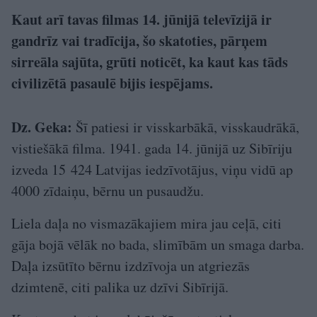
Kaut arī tavas filmas 14. jūnijā televīzijā ir
gandrīz vai tradīcija, šo skatoties, pārņem
sirreāla sajūta, grūti noticēt, ka kaut kas tāds
civilizētā pasaulē bijis iespējams.
Dz. Geka:
Šī patiesi ir visskarbākā, visskaudrākā,
vistiešākā filma. 1941. gada 14. jūnijā uz Sibīriju
izveda 15 424 Latvijas iedzīvotājus, viņu vidū ap
4000 zīdaiņu, bērnu un pusaudžu.
Liela daļa no vismazākajiem mira jau ceļā, citi
gāja bojā vēlāk no bada, slimībām un smaga darba.
Daļa izsūtīto bērnu izdzīvoja un atgriezās
dzimtenē, citi palika uz dzīvi Sibīrijā.