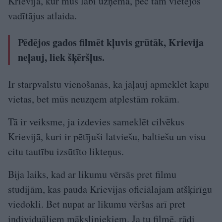
Krievijā, kur mūs labi uzņēma, pēc tam vietējos
vadītājus atlaida.
Pēdējos gados filmēt kļuvis grūtāk, Krievija
neļauj, liek šķēršļus.
Ir starpvalstu vienošanās, ka jāļauj apmeklēt kapu
vietas, bet mūs neuzņem atplestām rokām.
Tā ir veiksme, ja izdevies sameklēt cilvēkus
Krievijā, kuri ir pētījuši latviešu, baltiešu un visu
citu tautību izsūtīto likteņus.
Bija laiks, kad ar likumu vērsās pret filmu
studijām, kas pauda Krievijas oficiālajam atšķirīgu
viedokli. Bet nupat ar likumu vēršas arī pret
individuāliem māksliniekiem. Ja tu filmē, rādi