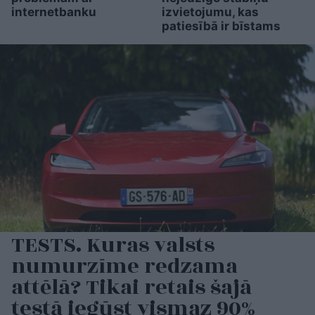
internetbanku
izvietojumu, kas
patiesībā ir bīstams
TESTS. Kuras valsts
numurzīme redzama
attēlā? Tikai retais šajā
testā iegūst vismaz 90%