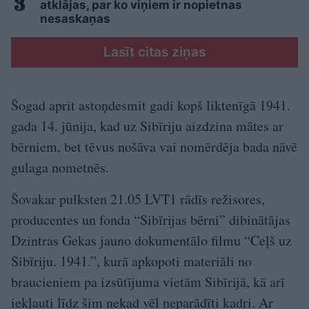
atklājas, par ko viņiem ir nopietnas
nesaskaņas
Lasīt citas ziņas
Šogad aprit astoņdesmit gadi kopš liktenīgā 1941.
gada 14. jūnija, kad uz Sibīriju aizdzina mātes ar
bērniem, bet tēvus nošāva vai nomērdēja bada nāvē
gulaga nometnēs.
Šovakar pulksten 21.05 LVT1 rādīs režisores,
producentes un fonda “Sibīrijas bērni” dibinātājas
Dzintras Gekas jauno dokumentālo filmu “Ceļš uz
Sibīriju. 1941.”, kurā apkopoti materiāli no
braucieniem pa izsūtījuma vietām Sibīrijā, kā arī
iekļauti līdz šim nekad vēl neparādīti kadri. Ar