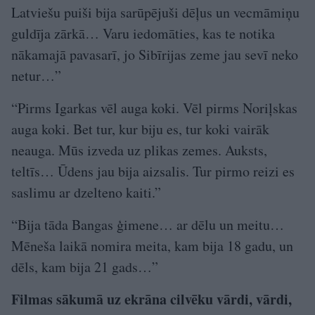
Latviešu puiši bija sarūpējuši dēļus un vecmāmiņu
guldīja zārkā… Varu iedomāties, kas te notika
nākamajā pavasarī, jo Sibīrijas zeme jau sevī neko
netur…”
“Pirms Igarkas vēl auga koki. Vēl pirms Noriļskas
auga koki. Bet tur, kur biju es, tur koki vairāk
neauga. Mūs izveda uz plikas zemes. Auksts,
teltīs… Ūdens jau bija aizsalis. Tur pirmo reizi es
saslimu ar dzelteno kaiti.”
“Bija tāda Bangas ģimene… ar dēlu un meitu…
Mēneša laikā nomira meita, kam bija 18 gadu, un
dēls, kam bija 21 gads…”
Filmas sākumā uz ekrāna cilvēku vārdi, vārdi,