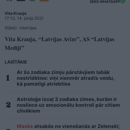
SEKO WHATSAPP
Vita Krauja
17:13, 14. jūnijs 2021
Stāsti
Intervijas
Vita Krauja, “Latvijas Avīze”, AS “Latvijas
Mediji”
LASĪTĀKIE
Ar šo zodiaka zīmju pārstāvjiem labāk
nestrīdēties: viņi vienmēr atradīs veidu,
kā pamatīgi atriebties
Astroloģe izceļ 3 zodiaka zīmes, kurām ir
nosliece uz emocionālu kontroli pār citiem
cilvēkiem
Masks
atsakās no vienošanās ar Zelenski;