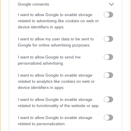
Sekretāre sarūpēja divdesmit guļvietas, bet krastā
Google consents
izsēdināja piecus tūkstošus cilvēku… Deportētie
I want to allow Google to enable storage
Atcelt
Ziņot
režīma pavēļu devējus jau nekad vaigā netika
related to advertising like cookies on web or
redzējuši, bija izpildītāji.
device identifiers in apps.
I want to allow my user data to be sent to
Krievijā tu nevari būt ne mazāks, ne lielāks
Google for online advertising purposes.
priekšnieks, ja neesi lojāls varai. Ne toreiz un arī
I want to allow Google to send me
ne tagad.
personalized advertising.
Tālajos Austrumos bija sākusies kustība, kura
I want to allow Google to enable storage
mēģināja izrēķināties ar to cilvēku pēcnācējiem,
related to analytics like cookies on web or
device identifiers in apps.
kuri Krievijā izdeva represiju pavēles 1937. gadā.
I want to allow Google to enable storage
Un var jautāt, kāpēc 1996. gadā Krievijā atkal
related to functionality of the website or app.
aizvēra arhīvus? It kā, lai neizrēķinātos ar represiju
I want to allow Google to enable storage
veicēju pēcnācējiem. Bet ir arī citi iemesli.
related to personalization.