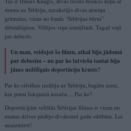
Tas ir Ilmārs Knaģis, divas reizes braucis kopā ar
mums uz Sibīriju, uzrakstījis divas atmiņu
grāmatas, viens no fonda “Sibīrijas bērni”
dibinātājiem. Vēlējos viņu iemūžināt. Tagad viņš
jau debesīs.
Un man, veidojot šo filmu, atkal bija jādomā
par debesīm – nu par ko latviešu tautai bija
jānes nežēlīgais deportāciju krusts?
Par ko cilvēkus izsūtīja uz Sibīriju, bagātu zemi,
kur putni lidojumā nosalst… Par ko?
Deportācijām veltītās Sibīrijas filmas ir viena no
manas dzīves pēdējo divdesmit gadu sūtībām. Lai
neaizmirst!