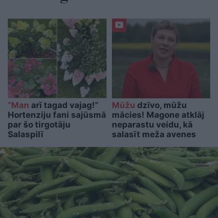
“Man
arī tagad vajag!”
Mūžu
dzīvo, mūžu
Hortenziju fani sajūsmā
mācies! Magone atklāj
par šo tirgotāju
neparastu veidu, kā
Salaspilī
salasīt meža avenes