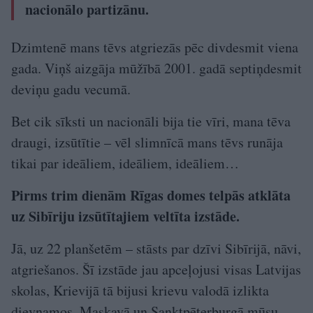
nacionālo partizānu.
Dzimtenē mans tēvs atgriezās pēc divdesmit viena
gada. Viņš aizgāja mūžībā 2001. gadā septiņdesmit
deviņu gadu vecumā.
Bet cik sīksti un nacionāli bija tie vīri, mana tēva
draugi, izsūtītie – vēl slimnīcā mans tēvs runāja
tikai par ideāliem, ideāliem, ideāliem…
Pirms trim dienām Rīgas domes telpās atklāta
uz Sibīriju izsūtītajiem veltīta izstāde.
Jā, uz 22 planšetēm – stāsts par dzīvi Sibīrijā, nāvi,
atgriešanos. Šī izstāde jau apceļojusi visas Latvijas
skolas, Krievijā tā bijusi krievu valodā izlikta
dievnamos, Maskavā un Sanktpēterburgā mūsu