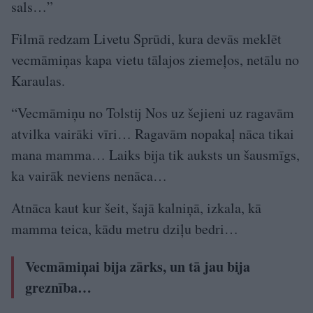
sals…”
Filmā redzam Livetu Sprūdi, kura devās meklēt
vecmāmiņas kapa vietu tālajos ziemeļos, netālu no
Karaulas.
“Vecmāmiņu no Tolstij Nos uz šejieni uz ragavām
atvilka vairāki vīri… Ragavām nopakaļ nāca tikai
mana mamma… Laiks bija tik auksts un šausmīgs,
ka vairāk neviens nenāca…
Atnāca kaut kur šeit, šajā kalniņā, izkala, kā
mamma teica, kādu metru dziļu bedri…
Vecmāmiņai bija zārks, un tā jau bija
greznība…