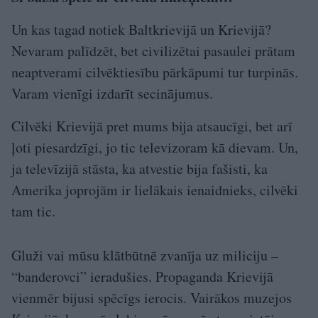
Un kas tagad notiek Baltkrievijā un Krievijā?
Nevaram palīdzēt, bet civilizētai pasaulei prātam
neaptverami cilvēktiesību pārkāpumi tur turpinās.
Varam vienīgi izdarīt secinājumus.
Cilvēki Krievijā pret mums bija atsaucīgi, bet arī
ļoti piesardzīgi, jo tic televizoram kā dievam. Un,
ja televīzijā stāsta, ka atvestie bija fašisti, ka
Amerika joprojām ir lielākais ienaidnieks, cilvēki
tam tic.
Gluži vai mūsu klātbūtnē zvanīja uz miliciju –
“banderovci” ieradušies. Propaganda Krievijā
vienmēr bijusi spēcīgs ierocis. Vairākos muzejos