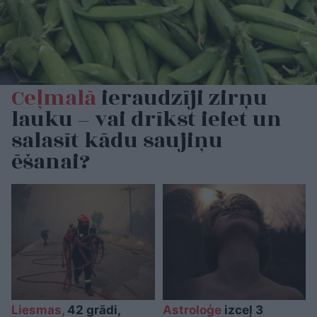
Ceļmalā
ieraudzīji zirņu
lauku – vai drīkst ieiet un
salasīt kādu saujiņu
ēšanai?
Liesmas,
42 grādi,
Astroloģe
izceļ 3