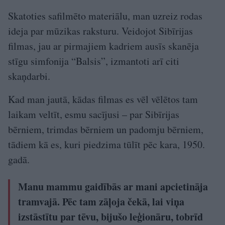
Skatoties safilmēto materiālu, man uzreiz rodas
ideja par mūzikas raksturu. Veidojot Sibīrijas
filmas, jau ar pirmajiem kadriem ausīs skanēja
stīgu simfonija “Balsis”, izmantoti arī citi
skaņdarbi.
Kad man jautā, kādas filmas es vēl vēlētos tam
laikam veltīt, esmu sacījusi – par Sibīrijas
bērniem, trimdas bērniem un padomju bērniem,
tādiem kā es, kuri piedzima tūlīt pēc kara, 1950.
gadā.
Manu mammu gaidībās ar mani apcietināja
tramvajā. Pēc tam zāļoja čekā, lai viņa
izstāstītu par tēvu, bijušo leģionāru, tobrīd