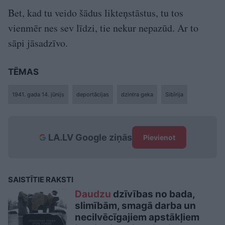
Bet, kad tu veido šādus likteņstāstus, tu tos
vienmēr nes sev līdzi, tie nekur nepazūd. Ar to
sāpi jāsadzīvo.
TĒMAS
1941. gada 14. jūnijs
deportācijas
dzintra geka
Sibīrija
LA.LV Google ziņās
Pievienot
SAISTĪTIE RAKSTI
Daudzu
dzīvības no bada,
slimībām, smagā darba un
necilvēcīgajiem apstākļiem