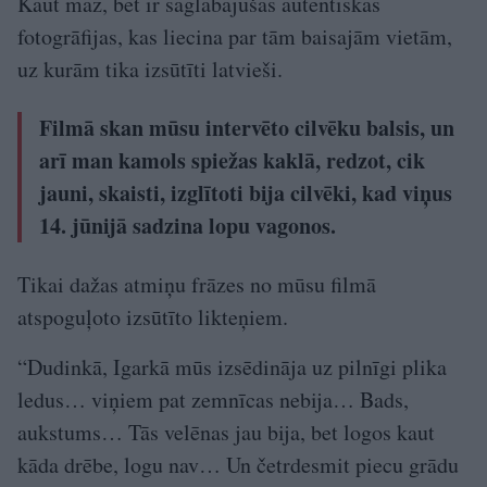
Kaut maz, bet ir saglabājušās autentiskas
fotogrāfijas, kas liecina par tām baisajām vietām,
uz kurām tika izsūtīti latvieši.
Filmā skan mūsu intervēto cilvēku balsis, un
arī man kamols spiežas kaklā, redzot, cik
jauni, skaisti, izglītoti bija cilvēki, kad viņus
14. jūnijā sadzina lopu vagonos.
Tikai dažas atmiņu frāzes no mūsu filmā
atspoguļoto izsūtīto likteņiem.
“Dudinkā, Igarkā mūs izsēdināja uz pilnīgi plika
ledus… viņiem pat zemnīcas nebija… Bads,
aukstums… Tās velēnas jau bija, bet logos kaut
kāda drēbe, logu nav… Un četrdesmit piecu grādu