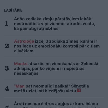
LASĪTĀKIE
Ar šo zodiaka zīmju pārstāvjiem labāk
nestrīdēties: viņi vienmēr atradīs veidu,
kā pamatīgi atriebties
Astroloģe
izceļ 3 zodiaka zīmes, kurām ir
nosliece uz emocionālu kontroli pār citiem
cilvēkiem
Masks
atsakās no vienošanās ar Zelenski;
atklājas, par ko viņiem ir nopietnas
nesaskaņas
“Man
pat neomulīgi palika!” Sēņotāja
mežā uziet ļoti biedējošu vietu
5
Ārsti nosauc četrus augļus ar kuru ēšanu