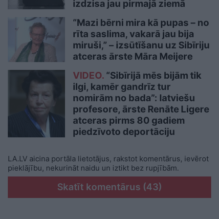
izdzisa jau pirmajā ziemā
“Mazi bērni mira kā pupas – no
rīta saslima, vakarā jau bija
miruši,” – izsūtīšanu uz Sibīriju
atceras ārste Māra Meijere
VIDEO.
“Sibīrijā mēs bijām tik
ilgi, kamēr gandrīz tur
nomirām no bada”: latviešu
profesore, ārste Renāte Ligere
atceras pirms 80 gadiem
piedzīvoto deportāciju
LA.LV aicina portāla lietotājus, rakstot komentārus, ievērot
pieklājību, nekurināt naidu un iztikt bez rupjībām.
Skatīt komentārus (43)