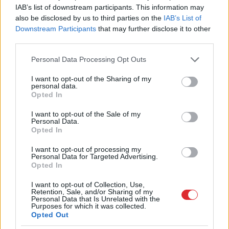
IAB’s list of downstream participants. This information may
Tavās filmās satiktie vecie krievi dalās atmiņās
also be disclosed by us to third parties on the
IAB’s List of
par izsūtījuma vietās reiz dzīvojušajiem
Downstream Participants
that may further disclose it to other
third parties.
latviešiem. Stāsta, kā iemācījušies no viņiem
Please note that this website/app uses one or more Google
saimniekot, kā mācījušies izturību, bet vai
Personal Data Processing Opt Outs
services and may gather and store information including but
neesat satikuši tos, kuri izmantoja izsūtītos kā
not limited to your visit or usage behaviour. You may click to
I want to opt-out of the Sharing of my
personal data.
vergus, izdzina līdz nāvei?
grant or deny consent to Google and its third-party tags to
Opted In
use your data for below specified purposes in below Google
consent section.
2000. gadā, kad vēl bija dzīvi tie, kas saņēma
I want to opt-out of the Sale of my
Personal Data.
izsūtītos, Krasnojarskas apgabalā satikām sievieti,
Opted In
kurai 1941. gadā bija astoņpa­dsmit gadi.
I want to opt-out of processing my
Personal Data for Targeted Advertising.
Komjauniešu sekretāre Atamanovkā.
Opted In
I want to opt-out of Collection, Use,
Viņai pateica, lai sagatavo būdas izsūtītajiem
Retention, Sale, and/or Sharing of my
Personal Data that Is Unrelated with the
tautas ienaidniekiem.
Purposes for which it was collected.
Opted Out