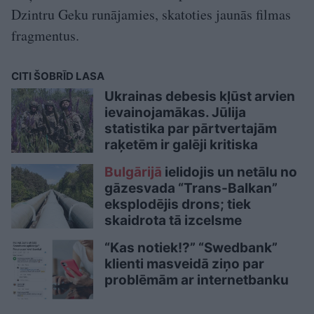
Dzintru Geku runājamies, skatoties jaunās filmas
fragmentus.
CITI ŠOBRĪD LASA
Ukrainas debesis kļūst arvien
ievainojamākas. Jūlija
statistika par pārtvertajām
raķetēm ir galēji kritiska
Bulgārijā
ielidojis un netālu no
gāzesvada “Trans-Balkan”
eksplodējis drons; tiek
skaidrota tā izcelsme
“Kas notiek!?” “Swedbank”
klienti masveidā ziņo par
problēmām ar internetbanku