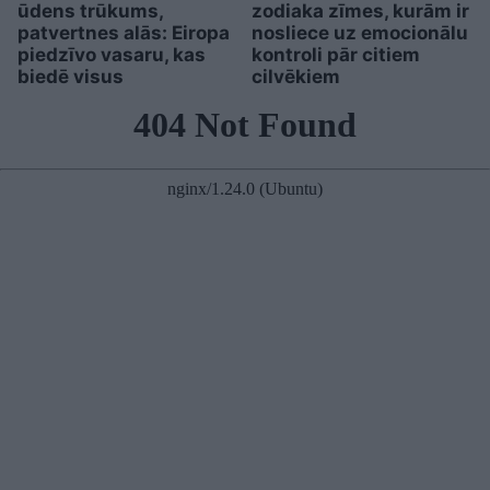
ūdens trūkums,
zodiaka zīmes, kurām ir
patvertnes alās: Eiropa
nosliece uz emocionālu
piedzīvo vasaru, kas
kontroli pār citiem
biedē visus
cilvēkiem