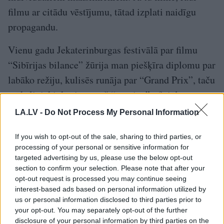
filmu ar citādu vēstījumu, tātad izplati naidīgu
propagandu.
Vienu gadu Jekaterinburgas festivālā par filmu
“Sibīrijas bilance” žūrija man piešķīra diplomu par
labāko režiju, kulisēs runāja par “Grand Prix”, taču
mākslinieki, kuri nepauž “pareizo” oficiālo
viedokli, netiek atbalstīti…
LA.LV -
Do Not Process My Personal Information
Krievijā viņi netiek pat pie finansējuma savām
If you wish to opt-out of the sale, sharing to third parties, or
filmām. Pērn iznāca grāmata “Šalom, Sibīrija!”.
processing of your personal or sensitive information for
targeted advertising by us, please use the below opt-out
section to confirm your selection. Please note that after your
Savas atmiņas man atsūtīja arī Arkādijs Maijofiss,
opt-out request is processed you may continue seeing
izsūtītā dēls, kurš dibināja Tomskas neatkarīgo
interest-based ads based on personal information utilized by
televīziju, kuru pēc tam viņam atņēma. Tagad viņš
us or personal information disclosed to third parties prior to
your opt-out. You may separately opt-out of the further
dzīvo Izraēlā.
disclosure of your personal information by third parties on the