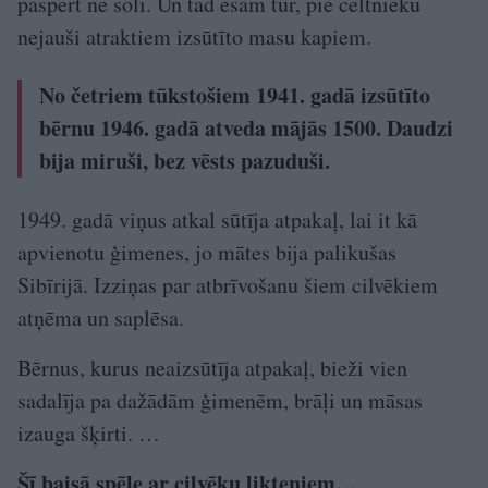
paspert ne soli. Un tad esam tur, pie celtnieku
nejauši atraktiem izsūtīto masu kapiem.
No četriem tūkstošiem 1941. gadā izsūtīto
bērnu 1946. gadā atveda mājās 1500. Daudzi
bija miruši, bez vēsts pazuduši.
1949. gadā viņus atkal sūtīja atpakaļ, lai it kā
apvienotu ģimenes, jo mātes bija palikušas
Sibīrijā. Izziņas par atbrīvošanu šiem cilvēkiem
atņēma un saplēsa.
Bērnus, kurus neaizsūtīja atpakaļ, bieži vien
sadalīja pa dažādām ģimenēm, brāļi un māsas
izauga šķirti. …
Šī baisā spēle ar cilvēku likteņiem…