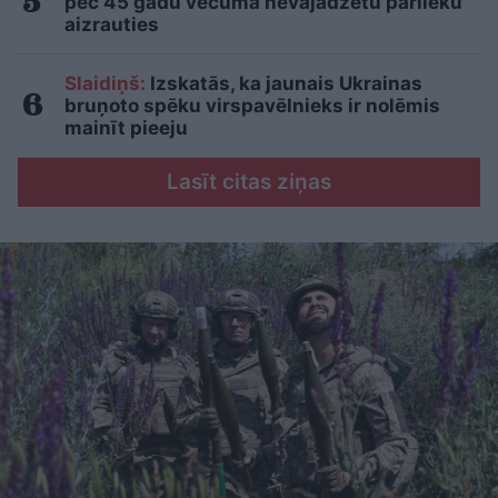
pēc 45 gadu vecuma nevajadzētu pārlieku
aizrauties
Slaidiņš:
Izskatās, ka jaunais Ukrainas
bruņoto spēku virspavēlnieks ir nolēmis
mainīt pieeju
Lasīt citas ziņas