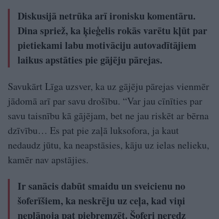
Diskusijā netrūka arī ironisku komentāru.
Dina spriež, ka ķieģelis rokās varētu kļūt par
pietiekami labu motivāciju autovadītājiem
laikus apstāties pie gājēju pārejas.
Savukārt Līga uzsver, ka uz gājēju pārejas vienmēr
jādomā arī par savu drošību. “Var jau cīnīties par
savu taisnību kā gājējam, bet ne jau riskēt ar bērna
dzīvību… Es pat pie zaļā luksofora, ja kaut
nedaudz jūtu, ka neapstāsies, kāju uz ielas nelieku,
kamēr nav apstājies.
Ir sanācis dabūt smaidu un sveicienu no
šoferīšiem, ka neskrēju uz ceļa, kad viņi
neplānoja pat piebremzēt. Šoferi neredz