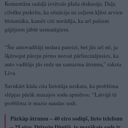
Komentāru sadaļā izvērsās plaša diskusija. Daļa
cilvēku piekrita, ka situācija uz ceļiem kļūst arvien
bīstamāka, kamēr citi norādīja, ka arī pašiem
gājējiem jābūt uzmanīgiem.
“Šie autovadītāji nedara pareizi, bet jūs arī nē, ja
šķērsojat pāreju pirms neesat pārliecinājusies, ka
auto vadītājs jūs redz un samazina ātrumu,” raksta
Līva.
Savukārt kāda cita lietotāja uzskata, ka problēma
slēpjas pārāk mazajos sodu apmēros: “Latvijā tā
problēma ir mazie naudas sodi.
Pārkāp ātrumu – 40 eiro sodiņš, lieto telefonu
– 25 eiro. Dzīvoju Dānijā, te mazākais sods ir