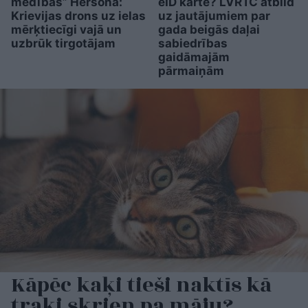
medības” Hersonā:
eID karte? LVRTC atbild
Krievijas drons uz ielas
uz jautājumiem par
mērķtiecīgi vajā un
gada beigās daļai
uzbrūk tirgotājam
sabiedrības
gaidāmajām
pārmaiņām
Kāpēc kaķi tieši naktīs kā
traki skrien pa māju?