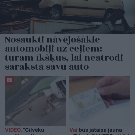
Nosaukti nāvējošākie
automobiļi uz ceļiem:
turam īkšķus, lai neatrodi
sarakstā savu auto
VIDEO.
“Cilvēku
Vai
būs jātaisa jauna