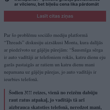
ar vilcienu, bet biļešu cena lika pārdomāt
Lasīt citas ziņas
Par šo problēmu sociālo mediju platformā
“Threads” diskusiju aizsākusi Monta, kura dalījās
ar piedzīvoto uz gājēju pārejām: “Šausmīga sērga
ir auto vadītāji ar telefoniem rokās, katru dienu eju
garās pastaigās ar ratiem un katru dienu mani
nepamana uz gājēju pārejas, jo auto vadītājs ir
ieurbies telefonā.
Šodien 3!!! reizes, vienā no reizēm dabūju
raut ratus atpakaļ, jo vadītājs tā arī
aizbrauca skatoties telefonā, neredzot mani,