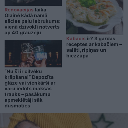
Renovācijas
laikā
Olainē kādā namā
sācies peļu iebrukums:
vienā dzīvoklī notverts
ap 40 grauzēju
Kabacis
ir? 3 gardas
receptes ar kabačiem –
salāti, ripiņas un
biezzupa
“Nu šī ir cilvēku
krāpšana!” Depozīta
glāze vai vienkārši ar
varu iedots maksas
trauks – pasākumu
apmeklētāji sāk
dusmoties