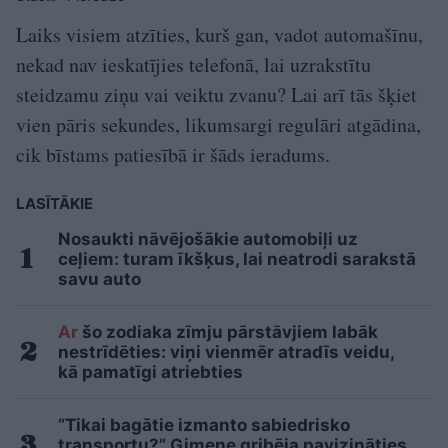
Laiks visiem atzīties, kurš gan, vadot automašīnu,
nekad nav ieskatījies telefonā, lai uzrakstītu
steidzamu ziņu vai veiktu zvanu? Lai arī tās šķiet
vien pāris sekundes, likumsargi regulāri atgādina,
cik bīstams patiesībā ir šāds ieradums.
LASĪTĀKIE
Nosaukti nāvējošākie automobiļi uz
ceļiem: turam īkšķus, lai neatrodi sarakstā
savu auto
Ar
šo zodiaka zīmju pārstāvjiem labāk
nestrīdēties: viņi vienmēr atradīs veidu,
kā pamatīgi atriebties
“Tikai bagātie izmanto sabiedrisko
transportu?” Ģimene gribēja pavizināties