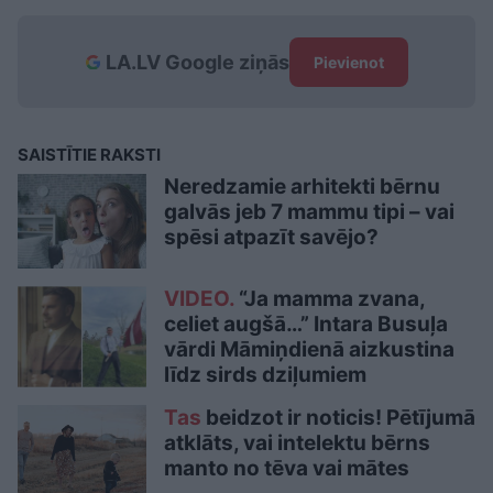
LA.LV Google ziņās
Pievienot
SAISTĪTIE RAKSTI
Neredzamie arhitekti bērnu
galvās jeb 7 mammu tipi – vai
spēsi atpazīt savējo?
VIDEO.
“Ja mamma zvana,
celiet augšā…” Intara Busuļa
vārdi Māmiņdienā aizkustina
līdz sirds dziļumiem
Tas
beidzot ir noticis! Pētījumā
atklāts, vai intelektu bērns
manto no tēva vai mātes