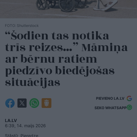
FOTO: Shutterstock
“Šodien tas notika
trīs reizes…” Māmiņa
ar bērnu ratiem
piedzīvo biedējošas
situācijas
PIEVIENO LA.LV
SEKO WHATSAPP
LA.LV
6:39, 14. maijs 2026
Stāsti
Pieredze