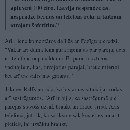
aptuveni 100 eiro. Latvijā nesprādzējas,
nesprādzē bērnus un telefons rokā ir katram
otrajam šoferītim.”
Arī Liene komentāros dalījās ar līdzīgu pieredzi.
“Vakar arī dāma lēnā garā ripinājās pār pāreju, acis
no telefona nepaceldama. Es parasti uzticos
vadītājiem, kas, tuvojoties pārejai, brauc mierīgi,
bet arī tas vairs nav garants.”
Tikmēr Ralfs norāda, ka bīstamas situācijas rodas
arī sastrēgumos. “Arī ir bijis, ka sastrēgumā pie
pārejas stāvošs uzsāk braukt un brauc virsū. Acis
telefonā, jūt tik, ka satiksme sāk kustēties un ar to
pietiek, lai uzsāktu braukt.”