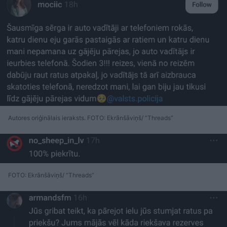
Autores oriģinālais ieraksts. FOTO: Ekrānšāviņš/ “Threads”
FOTO: Ekrānšāviņš/ “Threads”