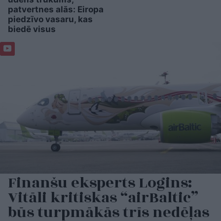
patvertnes alās: Eiropa
piedzīvo vasaru, kas
biedē visus
Finanšu eksperts Logins:
Vitāli kritiskas “airBaltic”
būs turpmākās trīs nedēļas