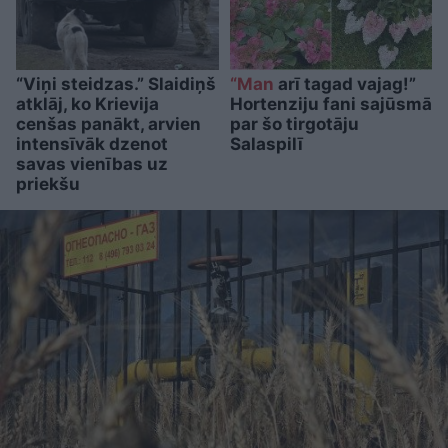
“Viņi steidzas.” Slaidiņš
“Man
arī tagad vajag!”
atklāj, ko Krievija
Hortenziju fani sajūsmā
cenšas panākt, arvien
par šo tirgotāju
intensīvāk dzenot
Salaspilī
savas vienības uz
priekšu