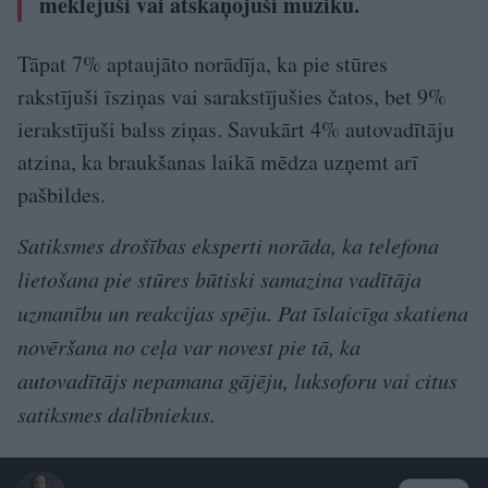
meklējuši vai atskaņojuši mūziku.
Tāpat 7% aptaujāto norādīja, ka pie stūres
rakstījuši īsziņas vai sarakstījušies čatos, bet 9%
ierakstījuši balss ziņas. Savukārt 4% autovadītāju
atzina, ka braukšanas laikā mēdza uzņemt arī
pašbildes.
Satiksmes drošības eksperti norāda, ka telefona
lietošana pie stūres būtiski samazina vadītāja
uzmanību un reakcijas spēju. Pat īslaicīga skatiena
novēršana no ceļa var novest pie tā, ka
autovadītājs nepamana gājēju, luksoforu vai citus
satiksmes dalībniekus.