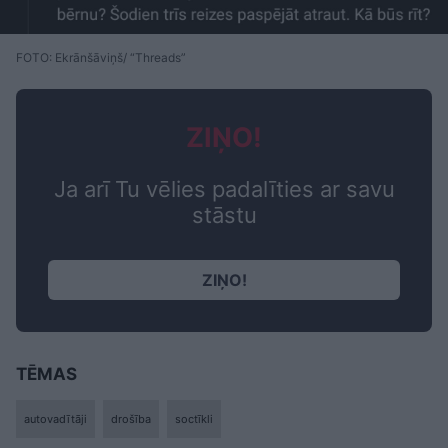
FOTO: Ekrānšāviņš/ “Threads”
ZIŅO!
Ja arī Tu vēlies padalīties ar savu
stāstu
ZIŅO!
TĒMAS
autovadītāji
drošība
soctīkli