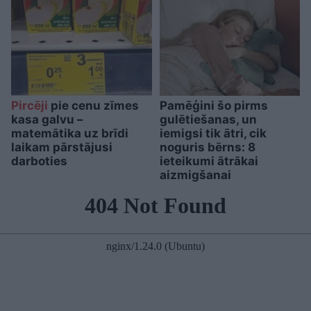
Pircēji
pie cenu zīmes
Pamēģini šo pirms
kasa galvu –
gulētiešanas, un
matemātika uz brīdi
iemigsi tik ātri, cik
laikam pārstājusi
noguris bērns: 8
darboties
ieteikumi ātrākai
aizmigšanai