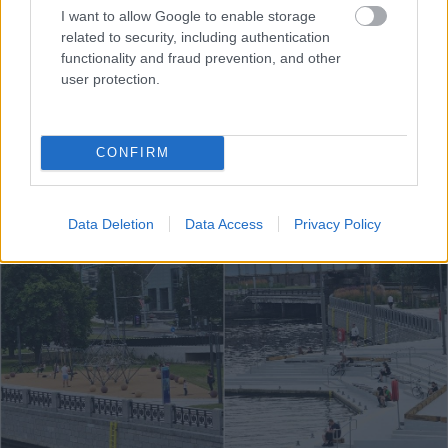
I want to allow Google to enable storage
related to security, including authentication
functionality and fraud prevention, and other
user protection.
TESTS.
Ja vari izlasīt
Nosaukts Eiropas
vārdus, kas apgriezti
spēcīgākais
augšpēdus, ar tevi
izlūkdienests, bet tas
CONFIRM
pagaidām viss ir
nav Ukrainai. Kurā vietā
kārtībā
ir Latvija?
Data Deletion
Data Access
Privacy Policy