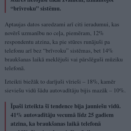
“brīvroku” sistēmu.
Aptaujas datos saredzami arī citi ieradumui, kas
novērš uzmanību no ceļa, piemēram, 12%
respondentu atzina, ka pie stūres runājuši pa
telefonu arī bez “brīvroku” sistēmas, bet 14%
braukšanas laikā meklējuši vai pārslēguši mūziku
telefonā.
Izteikti biežāk to darījuši vīrieši – 18%, kamēr
sieviešu vidū šādu autovadītāju bijis mazāk – 10%.
Īpaši izteikta šī tendence bija jauniešu vidū.
41% autovadītāju vecumā līdz 25 gadiem
atzina, ka braukšanas laikā telefonā