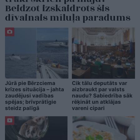
Beidzot izskaidrots šis
dīvainais mīluļa paradums
Jūrā pie Bērzciema
Cik tālu deputāts var
krīzes situācija – jahta
aizbraukt par valsts
zaudējusi vadības
naudu? Sabiedrība sāk
spējas; brīvprātīgie
rēķināt un atklājas
steidz palīgā
vareni cipari