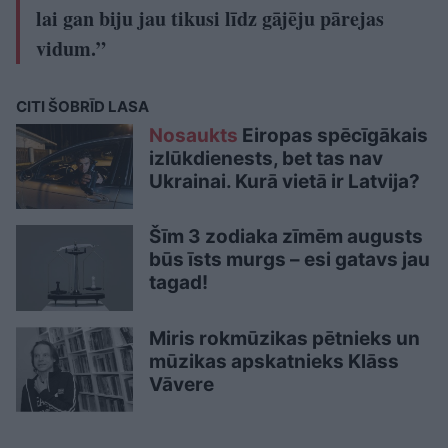
lai gan biju jau tikusi līdz gājēju pārejas
vidum.”
CITI ŠOBRĪD LASA
Nosaukts
Eiropas spēcīgākais
izlūkdienests, bet tas nav
Ukrainai. Kurā vietā ir Latvija?
Šīm 3 zodiaka zīmēm augusts
būs īsts murgs – esi gatavs jau
tagad!
Miris rokmūzikas pētnieks un
mūzikas apskatnieks Klāss
Vāvere