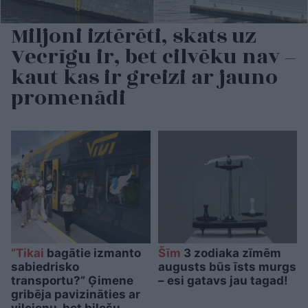
Miljoni iztērēti, skats uz
Vecrīgu ir, bet cilvēku nav –
kaut kas ir greizi ar jauno
promenādi
“Tikai
bagātie izmanto
Šīm
3 zodiaka zīmēm
sabiedrisko
augusts būs īsts murgs
transportu?” Ģimene
– esi gatavs jau tagad!
gribēja pavizināties ar
vilcienu, bet biļešu