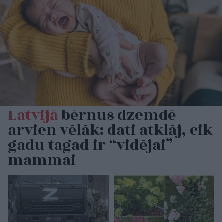
Latvijā
bērnus dzemdē
arvien vēlāk: dati atklāj, cik
gadu tagad ir “vidējai”
mammai