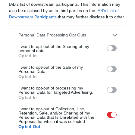
transportu?” Ģimene gribēja pavizināties
IAB’s list of downstream participants. This information may
ar vilcienu, bet biļešu cena lika pārdomāt
also be disclosed by us to third parties on the
IAB’s List of
Downstream Participants
that may further disclose it to other
third parties.
Šīm
3 zodiaka zīmēm augusts būs īsts
murgs – esi gatavs jau tagad!
Please note that this website/app uses one or more Google
Personal Data Processing Opt Outs
services and may gather and store information including but
Vai būs jātaisa jauna eID karte? LVRTC
not limited to your visit or usage behaviour. You may click to
I want to opt-out of the Sharing of my
personal data.
atbild uz jautājumiem par gada beigās
grant or deny consent to Google and its third-party tags to
Opted In
daļai sabiedrības gaidāmajām pārmaiņām
use your data for below specified purposes in below Google
consent section.
I want to opt-out of the Sale of my
Personal Data.
Miljoni
iztērēti, skats uz Vecrīgu ir, bet
Opted In
cilvēku nav – kaut kas ir greizi ar jauno
promenādi
I want to opt-out of processing my
Personal Data for Targeted Advertising.
Opted In
Lasīt citas ziņas
I want to opt-out of Collection, Use,
Retention, Sale, and/or Sharing of my
Personal Data that Is Unrelated with the
Purposes for which it was collected.
Opted Out