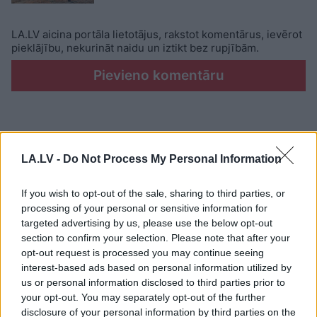
LA.LV aicina portāla lietotājus, rakstot komentārus, ievērot
pieklājību, nekurināt naidu un iztikt bez rupjībām.
Pievieno komentāru
LASĪTĀKIE
LA.LV -
Do Not Process My Personal Information
Nosaukti nāvējošākie automobiļi uz
ceļiem: turam īkšķus, lai neatrodi sarakstā
If you wish to opt-out of the sale, sharing to third parties, or
savu auto
processing of your personal or sensitive information for
targeted advertising by us, please use the below opt-out
section to confirm your selection. Please note that after your
Ar šo zodiaka zīmju pārstāvjiem labāk
opt-out request is processed you may continue seeing
nestrīdēties: viņi vienmēr atradīs veidu,
interest-based ads based on personal information utilized by
kā pamatīgi atriebties
us or personal information disclosed to third parties prior to
your opt-out. You may separately opt-out of the further
“Tikai
bagātie izmanto sabiedrisko
disclosure of your personal information by third parties on the