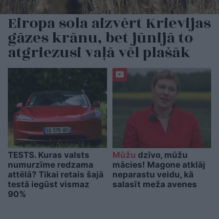
Eiropa sola aizvērt Krievijas
gāzes krānu, bet jūnijā to
atgriezusi vaļā vēl plašāk
TESTS. Kuras valsts
Mūžu
dzīvo, mūžu
numurzīme redzama
mācies! Magone atklāj
attēlā? Tikai retais šajā
neparastu veidu, kā
testā iegūst vismaz
salasīt meža avenes
90%