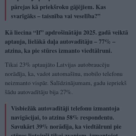
pārejas kā priekšroku gājējiem. Kas
svarīgāks – taisnība vai veselība?”
Kā liecina “If” apdrošinātāju 2025. gadā veiktā
aptauja, lielākā daļa autovadītāju – 77% –
atzina, ka pie stūres izmanto viedtālruni.
Tikai 23% aptaujāto Latvijas autobraucēju
norādīja, ka, vadot automašīnu, mobilo telefonu
neizmanto vispār. Salīdzinājumam, gadu iepriekš
šādu autovadītāju bija 27%.
Visbiežāk autovadītāji telefonu izmantoja
navigācijai, to atzina 58% respondentu.
Savukārt 39% norādīja, ka viedtālruni pie
stūres lietojuši tikai zvaniem, izmantojot