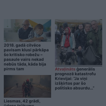
2018. gadā cilvēce
pavisam klusi pārkāpa
šo kritisko robežu –
pasaule vairs nekad
nebūs tāda, kāda bija
pirms tam
Atvaļināts
ģenerālis
prognozē katastrofu
Krievijai: “Ja viņi
izšķirtos par šo
politisko absurdu…”
Liesmas, 42 grādi,
ūdens trūkums,