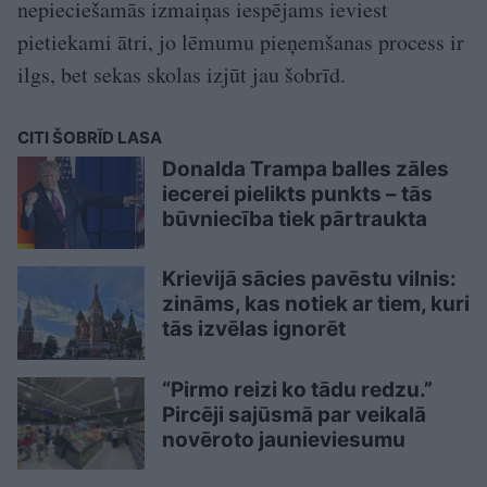
nepieciešamās izmaiņas iespējams ieviest
pietiekami ātri, jo lēmumu pieņemšanas process ir
ilgs, bet sekas skolas izjūt jau šobrīd.
CITI ŠOBRĪD LASA
Donalda Trampa balles zāles
iecerei pielikts punkts – tās
būvniecība tiek pārtraukta
Krievijā sācies pavēstu vilnis:
zināms, kas notiek ar tiem, kuri
tās izvēlas ignorēt
“Pirmo reizi ko tādu redzu.”
Pircēji sajūsmā par veikalā
novēroto jaunieviesumu