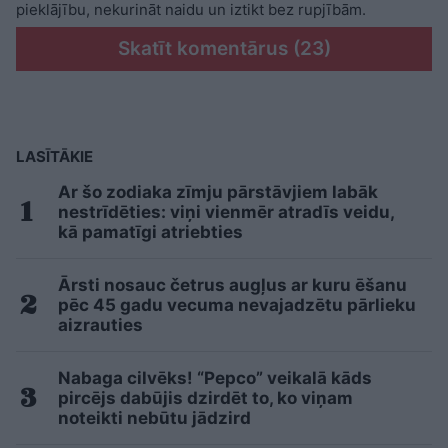
pieklājību, nekurināt naidu un iztikt bez rupjībām.
Skatīt komentārus (23)
LASĪTĀKIE
Ar šo zodiaka zīmju pārstāvjiem labāk
nestrīdēties: viņi vienmēr atradīs veidu,
kā pamatīgi atriebties
Ārsti nosauc četrus augļus ar kuru ēšanu
pēc 45 gadu vecuma nevajadzētu pārlieku
aizrauties
Nabaga cilvēks! “Pepco” veikalā kāds
pircējs dabūjis dzirdēt to, ko viņam
noteikti nebūtu jādzird