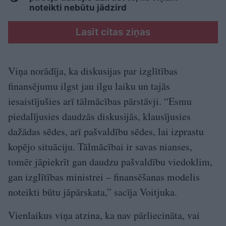
noteikti nebūtu jādzird
Lasīt citas ziņas
Viņa norādīja, ka diskusijas par izglītības
finansējumu ilgst jau ilgu laiku un tajās
iesaistījušies arī tālmācības pārstāvji. “Esmu
piedalījusies daudzās diskusijās, klausījusies
dažādas sēdes, arī pašvaldību sēdes, lai izprastu
kopējo situāciju. Tālmācībai ir savas nianses,
tomēr jāpiekrīt gan daudzu pašvaldību viedoklim,
gan izglītības ministrei – finansēšanas modelis
noteikti būtu jāpārskata,” sacīja Voitjuka.
Vienlaikus viņa atzina, ka nav pārliecināta, vai