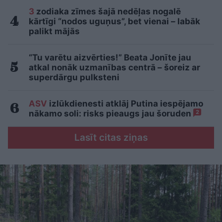
3
zodiaka zīmes šajā nedēļas nogalē
kārtīgi “nodos uguņus”, bet vienai – labāk
palikt mājās
“Tu varētu aizvērties!” Beata Jonīte jau
atkal nonāk uzmanības centrā – šoreiz ar
superdārgu pulksteni
ASV
izlūkdienesti atklāj Putina iespējamo
nākamo soli: risks pieaugs jau šoruden
2
Lasīt citas ziņas