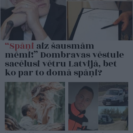
“Spāņi
aiz šausmām
mēmi!” Dombravas vēstule
sacēlusi vētru Latvijā, bet
ko par to domā spāņi?