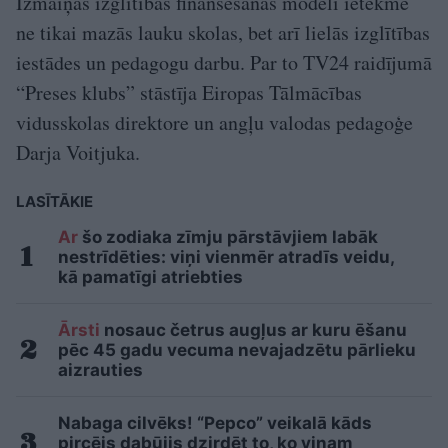
Izmaiņas izglītības finansēšanas modelī ietekmē
ne tikai mazās lauku skolas, bet arī lielās izglītības
iestādes un pedagogu darbu. Par to TV24 raidījumā
“Preses klubs” stāstīja Eiropas Tālmācības
vidusskolas direktore un angļu valodas pedagoģe
Darja Voitjuka.
LASĪTĀKIE
Ar
šo zodiaka zīmju pārstāvjiem labāk
nestrīdēties: viņi vienmēr atradīs veidu,
kā pamatīgi atriebties
Ārsti
nosauc četrus augļus ar kuru ēšanu
pēc 45 gadu vecuma nevajadzētu pārlieku
aizrauties
Nabaga cilvēks! “Pepco” veikalā kāds
pircējs dabūjis dzirdēt to, ko viņam