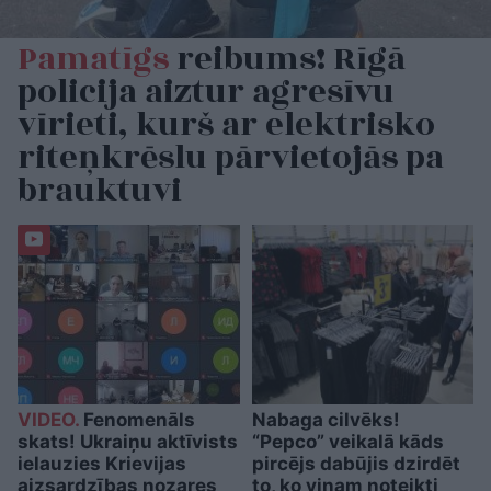
Pamatīgs
reibums! Rīgā
policija aiztur agresīvu
vīrieti, kurš ar elektrisko
riteņkrēslu pārvietojās pa
brauktuvi
VIDEO.
Fenomenāls
Nabaga cilvēks!
skats! Ukraiņu aktīvists
“Pepco” veikalā kāds
ielauzies Krievijas
pircējs dabūjis dzirdēt
aizsardzības nozares
to, ko viņam noteikti