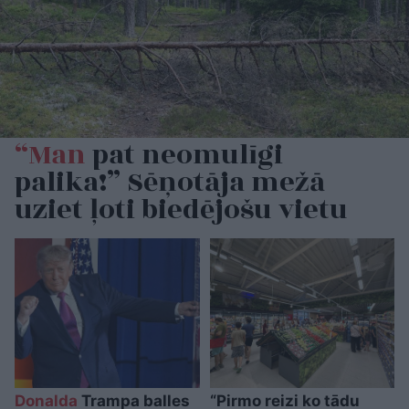
“Man
pat neomulīgi
palika!” Sēņotāja mežā
uziet ļoti biedējošu vietu
Donalda
Trampa balles
“Pirmo reizi ko tādu