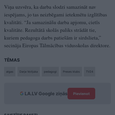
Viņa uzsvēra, ka darba slodzi samazināt nav
iespējams, jo tas neizbēgami ietekmētu izglītības
kvalitāti. “Ja samazināšu darba apjomu, cietīs
kvalitāte. Rezultātā skolās paliks strādāt tie,
kuriem pedagoga darbs patiešām ir sirdslieta,”
secināja Eiropas Tālmācības vidusskolas direktore.
TĒMAS
algas
Darja Voitjuka
pedagogi
Preses klubs
TV24
LA.LV Google ziņās
Pievienot