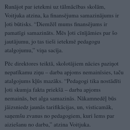
Runājot par ietekmi uz tālmācības skolām,
Voitjuka atzina, ka finansējuma samazinājums ir
ļoti būtisks. “Diemžēl mums finansējums ir
pamatīgi samazināts. Mēs ļoti cīnījāmies par šo
jautājumu, jo tas tieši ietekmē pedagogu
atalgojumu,” viņa sacīja.
Pēc direktores teiktā, skolotājiem nācies paziņot
nepatīkamu ziņu – darba apjoms nemainīsies, taču
atalgojums kļūs mazāks. “Pedagogi tika nostādīti
ļoti skumja fakta priekšā – darba apjoms
nemainās, bet alga samazinās. Nākamnedēļ būs
jāizsniedz jaunās tarifikācijas, un, visticamāk,
saņemšu zvanus no pedagogiem, kuri lems par
aiziešanu no darba,” atzina Voitjuka.