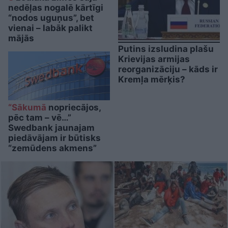
nedēļas nogalē kārtīgi
“nodos uguņus”, bet
vienai – labāk palikt
mājās
Putins izsludina plašu
Krievijas armijas
reorganizāciju – kāds ir
Kremļa mērķis?
“Sākumā
nopriecājos,
pēc tam – vē…”
Swedbank jaunajam
piedāvājam ir būtisks
“zemūdens akmens”