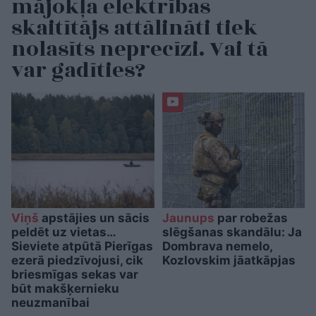
mājokļa elektrības
skaitītājs attālināti tiek
nolasīts neprecīzi. Vai tā
var gadīties?
Viņš
apstājies un sācis
Jaunups
par robežas
peldēt uz vietas…
slēgšanas skandālu: Ja
Sieviete atpūtā Pierīgas
Dombrava nemelo,
ezerā piedzīvojusi, cik
Kozlovskim jāatkāpjas
briesmīgas sekas var
būt makšķernieku
neuzmanībai