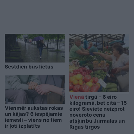
Sestdien būs lietus
Vienā
tirgū – 6 eiro
kilogramā, bet citā – 15
Vienmēr aukstas rokas
eiro! Sieviete neizprot
un kājas? 6 iespējamie
novēroto cenu
iemesli – viens no tiem
atšķirību Jūrmalas un
ir ļoti izplatīts
Rīgas tirgos