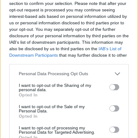
atradīs veidu, kā pamatīgi
section to confirm your selection. Please note that after your
opt-out request is processed you may continue seeing
atriebties
interest-based ads based on personal information utilized by
us or personal information disclosed to third parties prior to
your opt-out. You may separately opt-out of the further
disclosure of your personal information by third parties on the
IAB’s list of downstream participants. This information may
also be disclosed by us to third parties on the
IAB’s List of
Downstream Participants
that may further disclose it to other
third parties.
Please note that this website/app uses one or more Google
Personal Data Processing Opt Outs
services and may gather and store information including but
not limited to your visit or usage behaviour. You may click to
I want to opt-out of the Sharing of my
“Jāstrādā
12 stundas un
Krievijā
sācies pavēstu
personal data.
vēl jāpaliek ilgāk?”
vilnis: zināms, kas
grant or deny consent to Google and its third-party tags to
Opted In
Sieviete piedzīvo
notiek ar tiem, kuri tās
use your data for below specified purposes in below Google
pārsteigumu darba
izvēlas ignorēt
consent section.
I want to opt-out of the Sale of my
intervijā, izrādās – tas
Personal Data.
Opted In
nav retums
I want to opt-out of processing my
Personal Data for Targeted Advertising.
Opted In