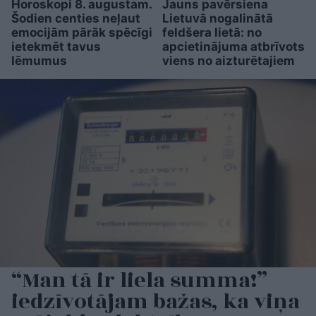
Horoskopi 8. augustam.
Jauns pavērsiena
Šodien centies neļaut
Lietuvā nogalinātā
emocijām pārāk spēcīgi
feldšera lietā: no
ietekmēt tavus
apcietinājuma atbrīvots
lēmumus
viens no aizturētajiem
“Man tā ir liela summa!”
iedzīvotājam bažas, ka viņa