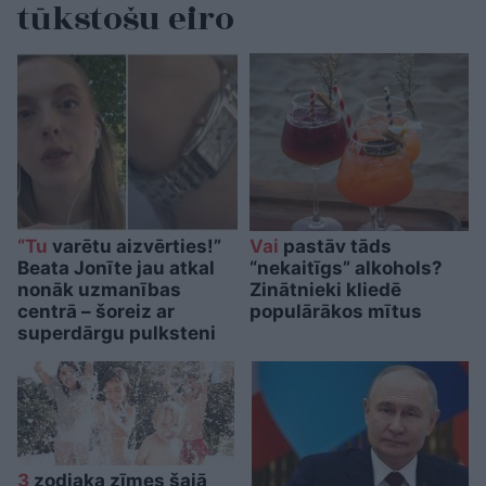
tūkstošu eiro
“Tu
varētu aizvērties!”
Vai
pastāv tāds
Beata Jonīte jau atkal
“nekaitīgs” alkohols?
nonāk uzmanības
Zinātnieki kliedē
centrā – šoreiz ar
populārākos mītus
superdārgu pulksteni
3
zodiaka zīmes šajā