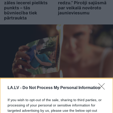
zāles iecerei pielikts
redzu.” Pircēji sajūsmā
punkts – tās
par veikalā novēroto
būvniecība tiek
jaunieviesumu
pārtraukta
LA.LV -
Do Not Process My Personal Information
Ar šo zodiaka zīmju
If you wish to opt-out of the sale, sharing to third parties, or
pārstāvjiem labāk
processing of your personal or sensitive information for
nestrīdēties: viņi vienmēr
targeted advertising by us, please use the below opt-out