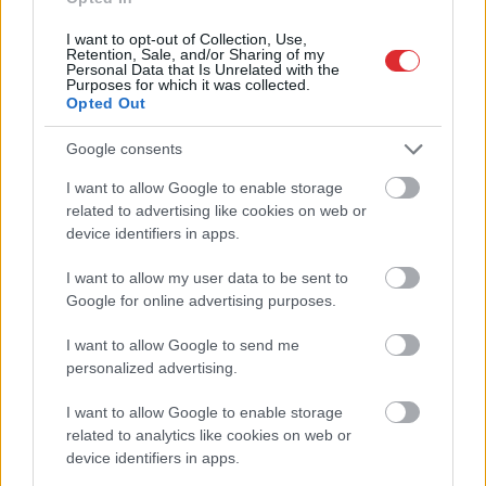
I want to opt-out of Collection, Use,
Retention, Sale, and/or Sharing of my
Personal Data that Is Unrelated with the
Purposes for which it was collected.
Opted Out
Google consents
I want to allow Google to enable storage
Atcelt
Ziņot
related to advertising like cookies on web or
device identifiers in apps.
TESTS.
Tikai cilvēki ar
I want to allow my user data to be sent to
laucinieka DNS spēs iegūt
Google for online advertising purposes.
80% šajā lauku gudrību
I want to allow Google to send me
testā
personalized advertising.
I want to allow Google to enable storage
related to analytics like cookies on web or
device identifiers in apps.