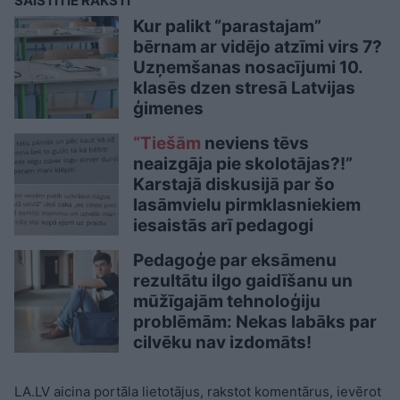
SAISTĪTIE RAKSTI
Kur palikt “parastajam”
bērnam ar vidējo atzīmi virs 7?
Uzņemšanas nosacījumi 10.
klasēs dzen stresā Latvijas
ģimenes
“Tiešām
neviens tēvs
neaizgāja pie skolotājas?!”
Karstajā diskusijā par šo
lasāmvielu pirmklasniekiem
iesaistās arī pedagogi
Pedagoģe par eksāmenu
rezultātu ilgo gaidīšanu un
mūžīgajām tehnoloģiju
problēmām: Nekas labāks par
cilvēku nav izdomāts!
LA.LV aicina portāla lietotājus, rakstot komentārus, ievērot