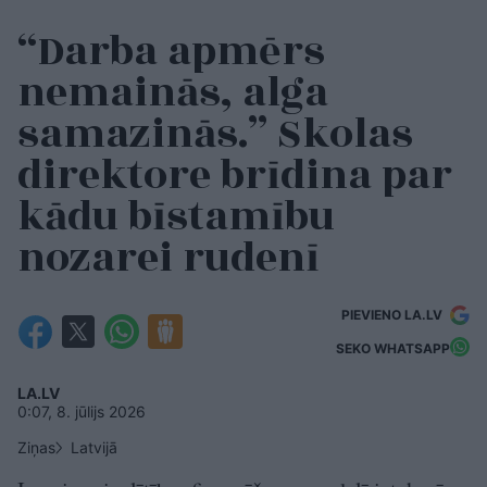
“Darba apmērs
nemainās, alga
samazinās.” Skolas
direktore brīdina par
kādu bīstamību
nozarei rudenī
PIEVIENO LA.LV
SEKO WHATSAPP
LA.LV
0:07, 8. jūlijs 2026
Ziņas
Latvijā