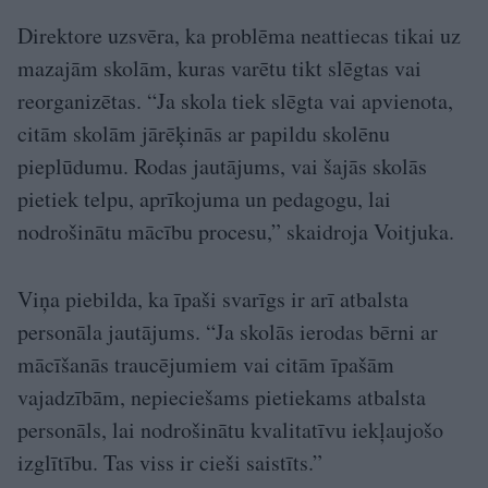
Direktore uzsvēra, ka problēma neattiecas tikai uz
mazajām skolām, kuras varētu tikt slēgtas vai
reorganizētas. “Ja skola tiek slēgta vai apvienota,
citām skolām jārēķinās ar papildu skolēnu
pieplūdumu. Rodas jautājums, vai šajās skolās
pietiek telpu, aprīkojuma un pedagogu, lai
nodrošinātu mācību procesu,” skaidroja Voitjuka.
Viņa piebilda, ka īpaši svarīgs ir arī atbalsta
personāla jautājums. “Ja skolās ierodas bērni ar
mācīšanās traucējumiem vai citām īpašām
vajadzībām, nepieciešams pietiekams atbalsta
personāls, lai nodrošinātu kvalitatīvu iekļaujošo
izglītību. Tas viss ir cieši saistīts.”