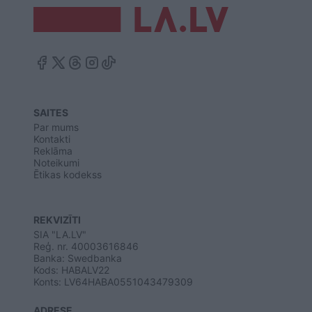
SAITES
Par mums
Kontakti
Reklāma
Noteikumi
Ētikas kodekss
REKVIZĪTI
SIA "LA.LV"
Reģ. nr. 40003616846
Banka: Swedbanka
Kods: HABALV22
Konts: LV64HABA0551043479309
ADRESE