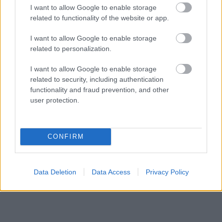
I want to allow Google to enable storage
related to functionality of the website or app.
I want to allow Google to enable storage
“Tik daudz melu…”
Kad beidzot varētu būt
related to personalization.
Modris Konovalovs
gatava “Rail Baltica”
atklāj, ko ekspertīzē
pamattrase? Dubkēvičs
I want to allow Google to enable storage
konstatēja nošauto
iezīmē iespējamo
related to security, including authentication
suņu kuņģos
scenāriju
functionality and fraud prevention, and other
user protection.
CONFIRM
Data Deletion
Data Access
Privacy Policy