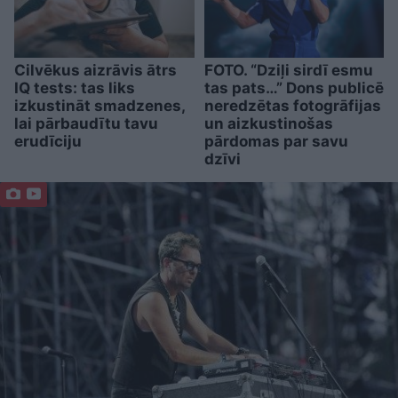
Cilvēkus aizrāvis ātrs
FOTO. “Dziļi sirdī esmu
IQ tests: tas liks
tas pats…” Dons publicē
izkustināt smadzenes,
neredzētas fotogrāfijas
lai pārbaudītu tavu
un aizkustinošas
erudīciju
pārdomas par savu
dzīvi