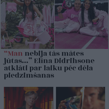
“Man
nebija tās mātes
jūtas…” Elīna Didrihsone
atklāti par laiku pēc dēla
piedzimšanas