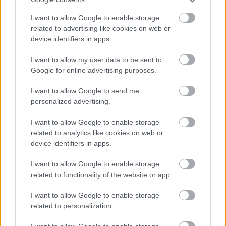
Pierīgā notikusi smaga
I want to allow Google to enable storage
Atcelt
Ziņot
avārija – viens no šoferiem
related to advertising like cookies on web or
device identifiers in apps.
aizbēdzis no notikuma
vietas
I want to allow my user data to be sent to
Google for online advertising purposes.
I want to allow Google to send me
personalized advertising.
I want to allow Google to enable storage
related to analytics like cookies on web or
device identifiers in apps.
I want to allow Google to enable storage
“Man nebija tās mātes
“Pirmo
reizi ko tādu
related to functionality of the website or app.
jūtas…” Elīna
redzu.” Pircēji sajūsmā
Didrihsone atklāti par
par veikalā novēroto
I want to allow Google to enable storage
laiku pēc dēla
jaunieviesumu
related to personalization.
piedzimšanas