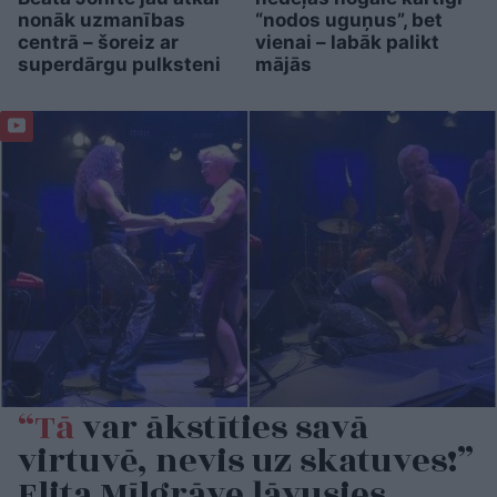
nonāk uzmanības
“nodos uguņus”, bet
centrā – šoreiz ar
vienai – labāk palikt
superdārgu pulksteni
mājās
“Tā
var ākstīties savā
virtuvē, nevis uz skatuves!”
Elita Mīlgrāve ļāvusies