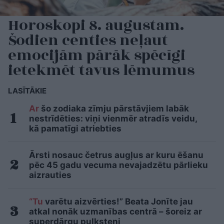
Horoskopi 8. augustam.
Šodien centies neļaut
emocijām pārāk spēcīgi
ietekmēt tavus lēmumus
LASĪTĀKIE
Ar
šo zodiaka zīmju pārstāvjiem labāk
nestrīdēties: viņi vienmēr atradīs veidu,
kā pamatīgi atriebties
Ārsti nosauc četrus augļus ar kuru ēšanu
pēc 45 gadu vecuma nevajadzētu pārlieku
aizrauties
“Tu
varētu aizvērties!” Beata Jonīte jau
atkal nonāk uzmanības centrā – šoreiz ar
superdārgu pulksteni