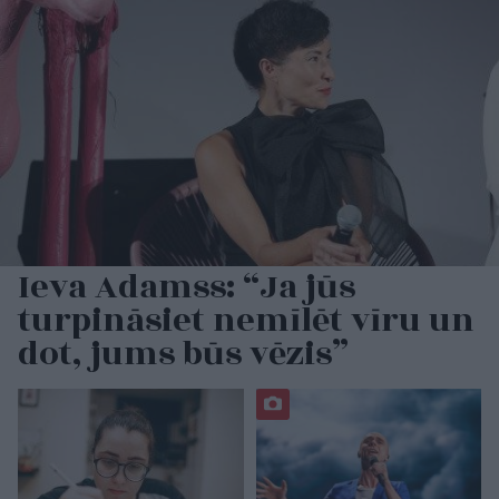
Ieva Adamss: “Ja jūs
turpināsiet nemīlēt vīru un
dot, jums būs vēzis”