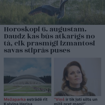
Horoskopi 6. augustam.
Daudz kas būs atkarīgs no
tā, cik prasmīgi izmantosi
savas stiprās puses
Mežaparka
estrādē rīt
“Viņš
ir tik ļoti silts un
Kalvina Herisa
mīļš pret mani!”