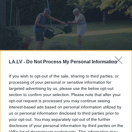
LA.LV -
Do Not Process My Personal Information
Horoskopi
7. augustam.
Šodien vislabāk par tevi
If you wish to opt-out of the sale, sharing to third parties, or
runās paveiktais, tāpēc nav
processing of your personal or sensitive information for
targeted advertising by us, please use the below opt-out
nepieciešams visu sīki
section to confirm your selection. Please note that after your
skaidrot
opt-out request is processed you may continue seeing
interest-based ads based on personal information utilized by
us or personal information disclosed to third parties prior to
your opt-out. You may separately opt-out of the further
disclosure of your personal information by third parties on the
IAB’s list of downstream participants. This information may