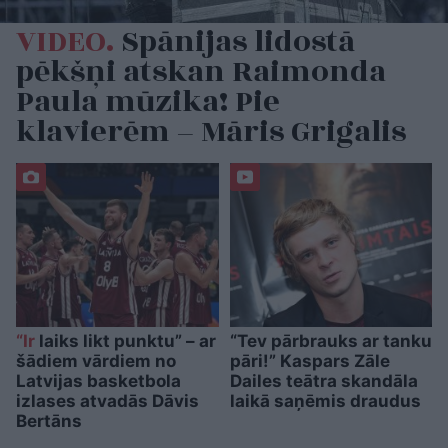
VIDEO.
Spānijas lidostā
pēkšņi atskan Raimonda
Paula mūzika! Pie
klavierēm – Māris Grigalis
“Ir
laiks likt punktu” – ar
“Tev pārbrauks ar tanku
šādiem vārdiem no
pāri!” Kaspars Zāle
Latvijas basketbola
Dailes teātra skandāla
izlases atvadās Dāvis
laikā saņēmis draudus
Bertāns