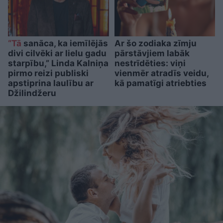
“Tā
sanāca, ka iemīlējās
Ar šo zodiaka zīmju
divi cilvēki ar lielu gadu
pārstāvjiem labāk
starpību,” Linda Kalniņa
nestrīdēties: viņi
pirmo reizi publiski
vienmēr atradīs veidu,
apstiprina laulību ar
kā pamatīgi atriebties
Džilindžeru