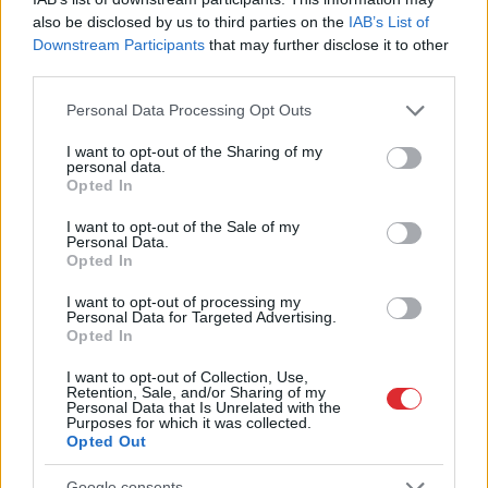
also be disclosed by us to third parties on the
IAB’s List of
Downstream Participants
that may further disclose it to other
third parties.
Please note that this website/app uses one or more Google
Personal Data Processing Opt Outs
Vācijā virs militārās
“Man pat neomulīgi
services and may gather and store information including but
bāzes pamanīti
palika!” Sēņotāja mežā
not limited to your visit or usage behaviour. You may click to
I want to opt-out of the Sharing of my
aizdomīgi droni
uziet ļoti biedējošu
personal data.
grant or deny consent to Google and its third-party tags to
vietu
Opted In
use your data for below specified purposes in below Google
consent section.
I want to opt-out of the Sale of my
Personal Data.
Opted In
I want to opt-out of processing my
Personal Data for Targeted Advertising.
Opted In
I want to opt-out of Collection, Use,
Retention, Sale, and/or Sharing of my
Personal Data that Is Unrelated with the
Purposes for which it was collected.
Opted Out
Google consents