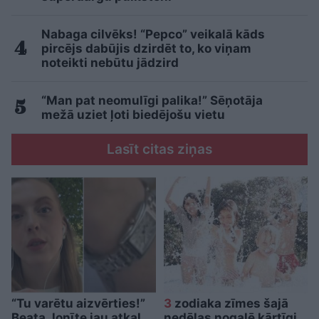
Nabaga cilvēks! “Pepco” veikalā kāds
pircējs dabūjis dzirdēt to, ko viņam
noteikti nebūtu jādzird
“Man pat neomulīgi palika!” Sēņotāja
mežā uziet ļoti biedējošu vietu
Lasīt citas ziņas
“Tu varētu aizvērties!”
3
zodiaka zīmes šajā
Beata Jonīte jau atkal
nedēļas nogalē kārtīgi