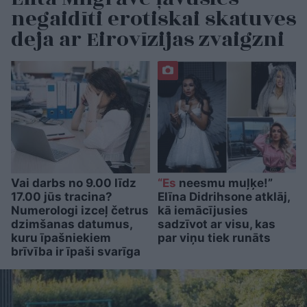
negaidīti erotiskai skatuves
deja ar Eirovīzijas zvaigzni
Vai darbs no 9.00 līdz
“Es
neesmu muļķe!”
17.00 jūs tracina?
Elīna Didrihsone atklāj,
Numerologi izceļ četrus
kā iemācījusies
dzimšanas datumus,
sadzīvot ar visu, kas
kuru īpašniekiem
par viņu tiek runāts
brīvība ir īpaši svarīga