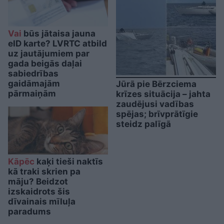
Vai
būs jātaisa jauna
eID karte? LVRTC atbild
uz jautājumiem par
gada beigās daļai
sabiedrības
gaidāmajām
Jūrā pie Bērzciema
pārmaiņām
krīzes situācija – jahta
zaudējusi vadības
spējas; brīvprātīgie
steidz palīgā
Kāpēc
kaķi tieši naktīs
kā traki skrien pa
māju? Beidzot
izskaidrots šis
dīvainais mīluļa
paradums