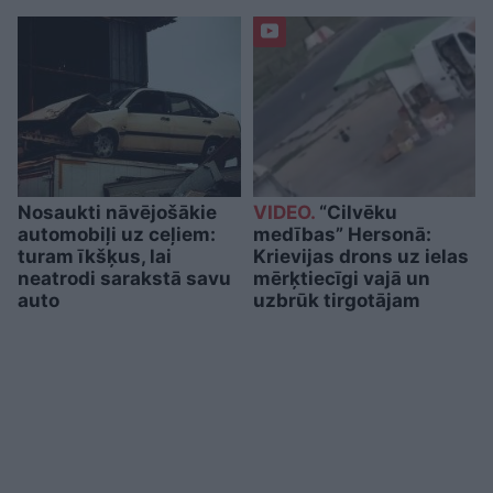
Nosaukti nāvējošākie
VIDEO.
“Cilvēku
automobiļi uz ceļiem:
medības” Hersonā:
turam īkšķus, lai
Krievijas drons uz ielas
neatrodi sarakstā savu
mērķtiecīgi vajā un
auto
uzbrūk tirgotājam