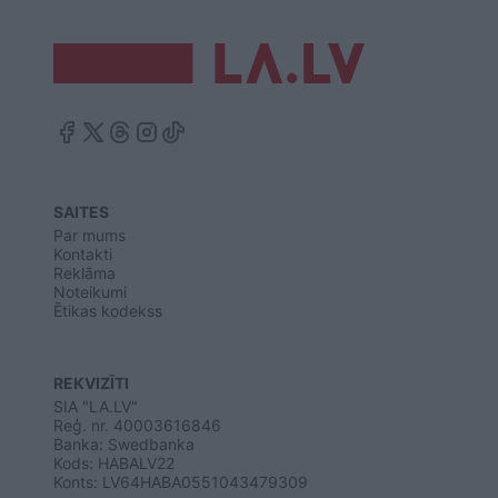
SAITES
Par mums
Kontakti
Reklāma
Noteikumi
Ētikas kodekss
REKVIZĪTI
SIA "LA.LV"
Reģ. nr. 40003616846
Banka: Swedbanka
Kods: HABALV22
Konts: LV64HABA0551043479309