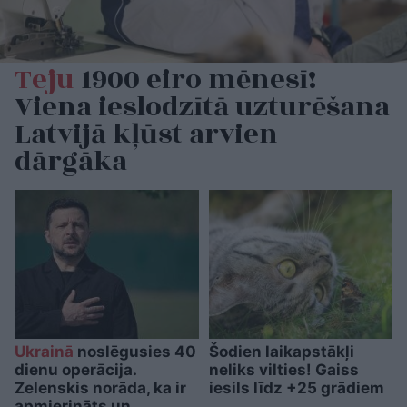
Teju
1900 eiro mēnesī!
Viena ieslodzītā uzturēšana
Latvijā kļūst arvien
dārgāka
Ukrainā
noslēgusies 40
Šodien laikapstākļi
dienu operācija.
neliks vilties! Gaiss
Zelenskis norāda, ka ir
iesils līdz +25 grādiem
apmierināts un