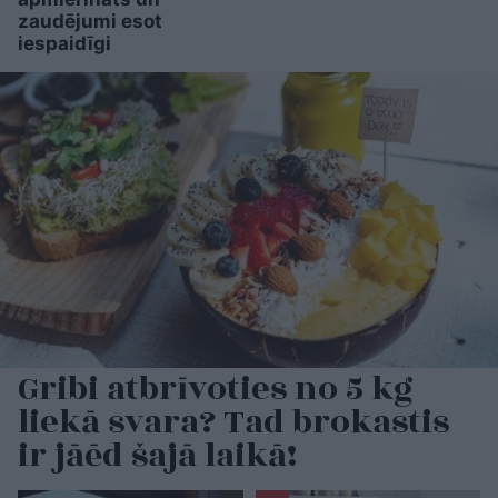
zaudējumi esot
iespaidīgi
Gribi atbrīvoties no 5 kg
liekā svara? Tad brokastis
ir jāēd šajā laikā!