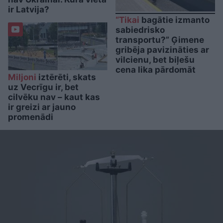
ir Latvija?
“Tikai
bagātie izmanto
sabiedrisko
transportu?” Ģimene
gribēja pavizināties ar
vilcienu, bet biļešu
cena lika pārdomāt
Miljoni
iztērēti, skats
uz Vecrīgu ir, bet
cilvēku nav – kaut kas
ir greizi ar jauno
promenādi