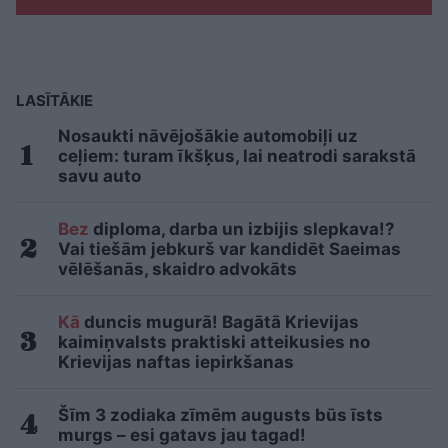
LASĪTĀKIE
Nosaukti nāvējošākie automobiļi uz
ceļiem: turam īkšķus, lai neatrodi sarakstā
savu auto
Bez
diploma, darba un izbijis slepkava!?
Vai tiešām jebkurš var kandidēt Saeimas
vēlēšanās, skaidro advokāts
Kā
duncis mugurā! Bagātā Krievijas
kaimiņvalsts praktiski atteikusies no
Krievijas naftas iepirkšanas
Šīm 3 zodiaka zīmēm augusts būs īsts
murgs – esi gatavs jau tagad!