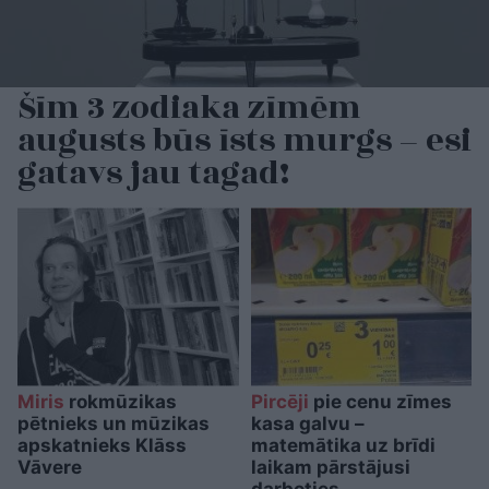
Šīm 3 zodiaka zīmēm
augusts būs īsts murgs – esi
gatavs jau tagad!
Miris
rokmūzikas
Pircēji
pie cenu zīmes
pētnieks un mūzikas
kasa galvu –
apskatnieks Klāss
matemātika uz brīdi
Vāvere
laikam pārstājusi