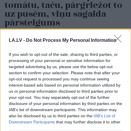
tomātu, taču, pārgriežot to
uz pusēm, viņu sagaida
pārsteigums
LA.LV -
Do Not Process My Personal Information
If you wish to opt-out of the sale, sharing to third parties, or
processing of your personal or sensitive information for
targeted advertising by us, please use the below opt-out
section to confirm your selection. Please note that after your
opt-out request is processed you may continue seeing
interest-based ads based on personal information utilized by
Viņu skatiens
TESTS.
Ja vari izlasīt
us or personal information disclosed to third parties prior to
“izurbjas” citiem cauri:
vārdus, kas apgriezti
your opt-out. You may separately opt-out of the further
3 datumi, kuros
augšpēdus, ar tevi
disclosure of your personal information by third parties on the
dzimušos mēdz
pagaidām viss ir
IAB’s list of downstream participants. This information may
uzskatīt par
kārtībā
also be disclosed by us to third parties on the
IAB’s List of
biedējošiem
Downstream Participants
that may further disclose it to other
third parties.