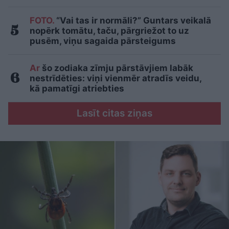
FOTO.
“Vai tas ir normāli?” Guntars veikalā
nopērk tomātu, taču, pārgriežot to uz
pusēm, viņu sagaida pārsteigums
Ar
šo zodiaka zīmju pārstāvjiem labāk
nestrīdēties: viņi vienmēr atradīs veidu,
kā pamatīgi atriebties
Lasīt citas ziņas