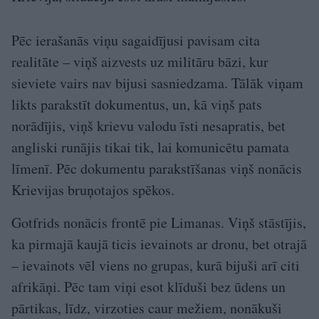
Pēc ierašanās viņu sagaidījusi pavisam cita
realitāte – viņš aizvests uz militāru bāzi, kur
sieviete vairs nav bijusi sasniedzama. Tālāk viņam
likts parakstīt dokumentus, un, kā viņš pats
norādījis, viņš krievu valodu īsti nesapratis, bet
angliski runājis tikai tik, lai komunicētu pamata
līmenī. Pēc dokumentu parakstīšanas viņš nonācis
Krievijas bruņotajos spēkos.
Gotfrids nonācis frontē pie Limanas. Viņš stāstījis,
ka pirmajā kaujā ticis ievainots ar dronu, bet otrajā
– ievainots vēl viens no grupas, kurā bijuši arī citi
afrikāņi. Pēc tam viņi esot klīduši bez ūdens un
pārtikas, līdz, virzoties caur mežiem, nonākuši