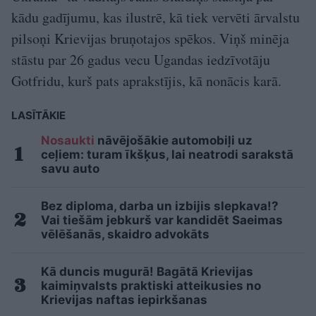
kādu gadījumu, kas ilustrē, kā tiek vervēti ārvalstu
pilsoņi Krievijas bruņotajos spēkos. Viņš minēja
stāstu par 26 gadus vecu Ugandas iedzīvotāju
Gotfridu, kurš pats aprakstījis, kā nonācis karā.
LASĪTĀKIE
Nosaukti
nāvējošākie automobiļi uz
ceļiem: turam īkšķus, lai neatrodi sarakstā
savu auto
Bez diploma, darba un izbijis slepkava!?
Vai tiešām jebkurš var kandidēt Saeimas
vēlēšanās, skaidro advokāts
Kā duncis mugurā! Bagātā Krievijas
kaimiņvalsts praktiski atteikusies no
Krievijas naftas iepirkšanas