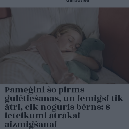
darboties
Pamēģini šo pirms
gulētiešanas, un iemigsi tik
ātri, cik noguris bērns: 8
ieteikumi ātrākai
aizmigšanai