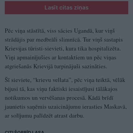
Lasīt citas ziņas
Pēc viņa stāstītā, viss sācies Ugandā, kur viņš
strādājis par medbrāli slimnīcā. Tur viņš sastapis
Krievijas tūristi-sievieti, kura tika hospitalizēta.
Viņi apmainījušies ar kontaktiem un pēc viņas
atgriešanās Krievijā turpinājuši sazināties.
Šī sieviete, “krievu vellata”, pēc viņa teiktā, vēlāk
bijusi tā, kas viņu faktiski iesaistījusi tālākajos
notikumos un vervēšanas procesā. Kādā brīdī
jaunietis saņēmis uzaicinājumu ierasties Maskavā,
ar solījumu palīdzēt atrast darbu.
CITI ŠOBRĪD LASA