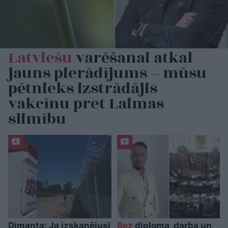
Latviešu
varēšanai atkal
jauns pierādījums – mūsu
pētnieks izstrādājis
vakcīnu pret Laimas
slimību
Dimanta: Ja izskanējusī
Bez
diploma, darba un