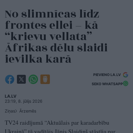
No slimnīcas līdz
frontes ellei – kā
“krievu vellata”
Āfrikas dēlu slaidi
ievilka karā
PIEVIENO LA.LV
SEKO WHATSAPP
LA.LV
23:19, 8. jūlijs 2026
Ziņas
Ārzemēs
TV24 raidījumā “Aktuālais par karadarbību
Ukrainā” tā vadītājs Jānis Slaidiņš stāstīja par