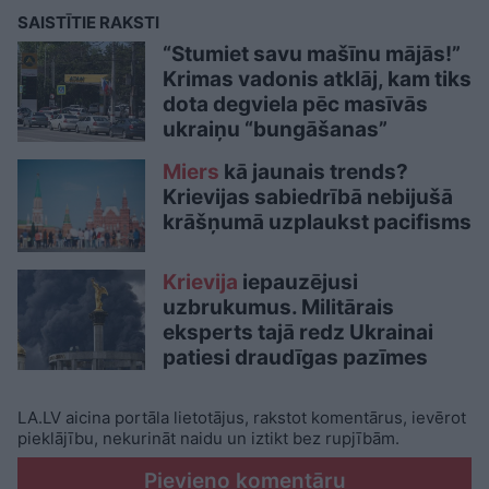
SAISTĪTIE RAKSTI
“Stumiet savu mašīnu mājās!”
Krimas vadonis atklāj, kam tiks
dota degviela pēc masīvās
ukraiņu “bungāšanas”
Miers
kā jaunais trends?
Krievijas sabiedrībā nebijušā
krāšņumā uzplaukst pacifisms
Krievija
iepauzējusi
uzbrukumus. Militārais
eksperts tajā redz Ukrainai
patiesi draudīgas pazīmes
LA.LV aicina portāla lietotājus, rakstot komentārus, ievērot
pieklājību, nekurināt naidu un iztikt bez rupjībām.
Pievieno komentāru