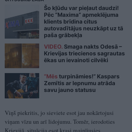
Šo kļūdu var pieļaut daudzi!
Pēc “Maxima” apmeklējuma
klients brīdina citus
autovadītājus neuzkāpt uz tā
paša grābekļa
VIDEO.
Smaga nakts Odesā –
Krievijas triecienos sagrautas
ēkas un ievainoti cilvēki
“Mēs
turpināmies!” Kaspars
Zemītis ar lepnumu atrāda
savu jauno statusu
Viņš piekritis, jo sieviete esot jau nokārtojusi
viņam vīzu un arī lidojumu. Tomēr, ierodoties
Krievijā, situācija esot krasi mainījusies.