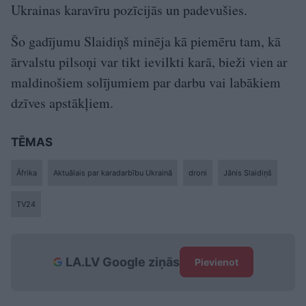
Ukrainas karavīru pozīcijās un padevušies.
Šo gadījumu Slaidiņš minēja kā piemēru tam, kā
ārvalstu pilsoņi var tikt ievilkti karā, bieži vien ar
maldinošiem solījumiem par darbu vai labākiem
dzīves apstākļiem.
TĒMAS
Āfrika
Aktuālais par karadarbību Ukrainā
droni
Jānis Slaidiņš
TV24
LA.LV Google ziņās
Pievienot