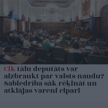
Cik
tālu deputāts var
aizbraukt par valsts naudu?
Sabiedrība sāk rēķināt un
atklājas vareni cipari