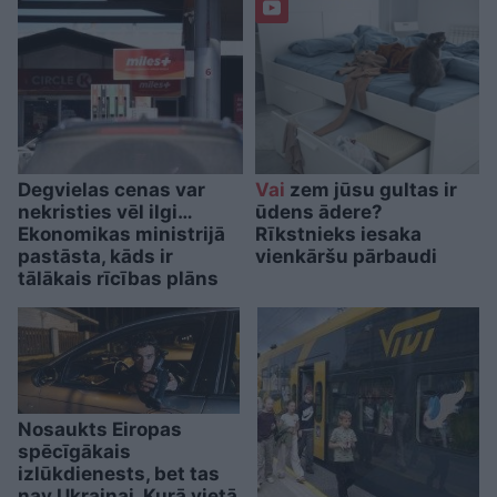
Degvielas cenas var
Vai
zem jūsu gultas ir
nekristies vēl ilgi…
ūdens ādere?
Ekonomikas ministrijā
Rīkstnieks iesaka
pastāsta, kāds ir
vienkāršu pārbaudi
tālākais rīcības plāns
Nosaukts Eiropas
spēcīgākais
izlūkdienests, bet tas
nav Ukrainai. Kurā vietā