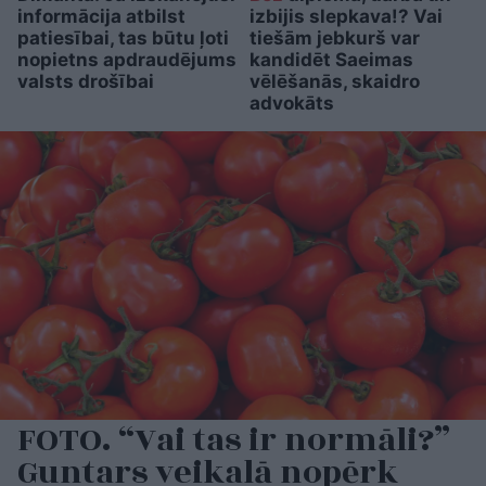
informācija atbilst
izbijis slepkava!? Vai
patiesībai, tas būtu ļoti
tiešām jebkurš var
nopietns apdraudējums
kandidēt Saeimas
valsts drošībai
vēlēšanās, skaidro
advokāts
FOTO. “Vai tas ir normāli?”
Guntars veikalā nopērk