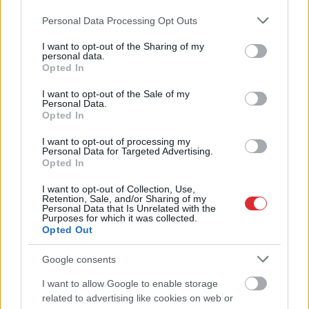
Please note that this website/app uses one or more Google
Personal Data Processing Opt Outs
services and may gather and store information including but
not limited to your visit or usage behaviour. You may click to
I want to opt-out of the Sharing of my
personal data.
grant or deny consent to Google and its third-party tags to
Opted In
use your data for below specified purposes in below Google
consent section.
I want to opt-out of the Sale of my
Personal Data.
Opted In
I want to opt-out of processing my
Personal Data for Targeted Advertising.
Opted In
Kā duncis mugurā! Bagātā
I want to opt-out of Collection, Use,
Krievijas kaimiņvalsts
Retention, Sale, and/or Sharing of my
Personal Data that Is Unrelated with the
praktiski atteikusies no
Purposes for which it was collected.
Opted Out
Krievijas naftas
iepirkšanas
Google consents
I want to allow Google to enable storage
Atcelt
Ziņot
related to advertising like cookies on web or