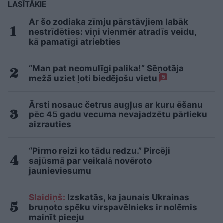
LASĪTĀKIE
Ar šo zodiaka zīmju pārstāvjiem labāk
nestrīdēties: viņi vienmēr atradīs veidu,
kā pamatīgi atriebties
“Man pat neomulīgi palika!” Sēņotāja
mežā uziet ļoti biedējošu vietu
5
Ārsti nosauc četrus augļus ar kuru ēšanu
pēc 45 gadu vecuma nevajadzētu pārlieku
aizrauties
“Pirmo reizi ko tādu redzu.” Pircēji
sajūsmā par veikalā novēroto
jaunieviesumu
Slaidiņš:
Izskatās, ka jaunais Ukrainas
bruņoto spēku virspavēlnieks ir nolēmis
mainīt pieeju