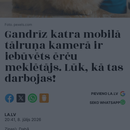
Foto. pexels.com
Gandrīz katra mobilā
tālruņa kamerā ir
iebūvēts ērču
meklētājs. Lūk, kā tas
darbojas!
PIEVIENO LA.LV
SEKO WHATSAPP
LA.LV
20:41, 8. jūlijs 2026
Ziņas
Dabā