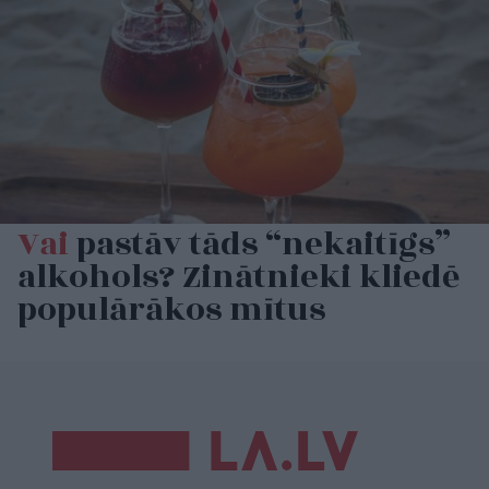
Vai
pastāv tāds “nekaitīgs”
alkohols? Zinātnieki kliedē
populārākos mītus