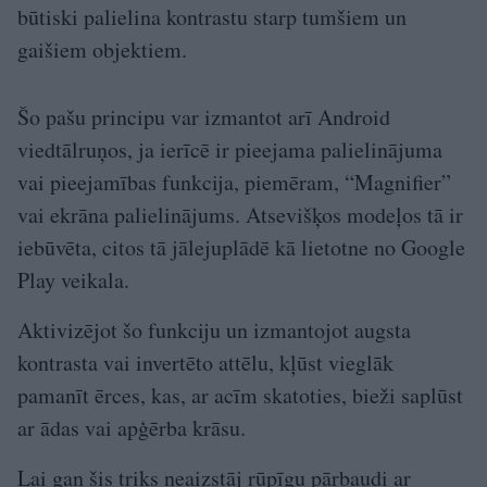
būtiski palielina kontrastu starp tumšiem un
gaišiem objektiem.
Šo pašu principu var izmantot arī Android
viedtālruņos, ja ierīcē ir pieejama palielinājuma
vai pieejamības funkcija, piemēram, “Magnifier”
vai ekrāna palielinājums. Atsevišķos modeļos tā ir
iebūvēta, citos tā jālejuplādē kā lietotne no Google
Play veikala.
Aktivizējot šo funkciju un izmantojot augsta
kontrasta vai invertēto attēlu, kļūst vieglāk
pamanīt ērces, kas, ar acīm skatoties, bieži saplūst
ar ādas vai apģērba krāsu.
Lai gan šis triks neaizstāj rūpīgu pārbaudi ar