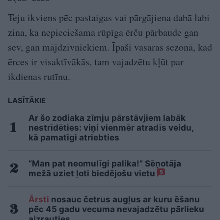
Teju ikviens pēc pastaigas vai pārgājiena dabā labi
zina, ka nepieciešama rūpīga ērču pārbaude gan
sev, gan mājdzīvniekiem. Īpaši vasaras sezonā, kad
ērces ir visaktīvākās, tam vajadzētu kļūt par
ikdienas rutīnu.
LASĪTĀKIE
Ar šo zodiaka zīmju pārstāvjiem labāk
nestrīdēties: viņi vienmēr atradīs veidu,
kā pamatīgi atriebties
“Man pat neomulīgi palika!” Sēņotāja
mežā uziet ļoti biedējošu vietu
5
Ārsti
nosauc četrus augļus ar kuru ēšanu
pēc 45 gadu vecuma nevajadzētu pārlieku
aizrauties