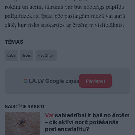
rokām un acīm, tālrunis var būt noderīgs papildu
palīglīdzeklis, īpaši pēc pastaigām mežā vai garā
zālē, kur risks saskarties ar ērcēm ir vislielākais.
TĒMAS
daba
ērces
viedtālruņi
LA.LV Google ziņās
Pievienot
SAISTĪTIE RAKSTI
Vai
sabiedrībai ir bail no ērcēm
– cik aktīvi norit potēšanās
pret encefalītu?