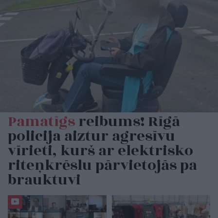
Pamatīgs
reibums! Rīgā
policija aiztur agresīvu
vīrieti, kurš ar elektrisko
riteņkrēslu pārvietojās pa
brauktuvi