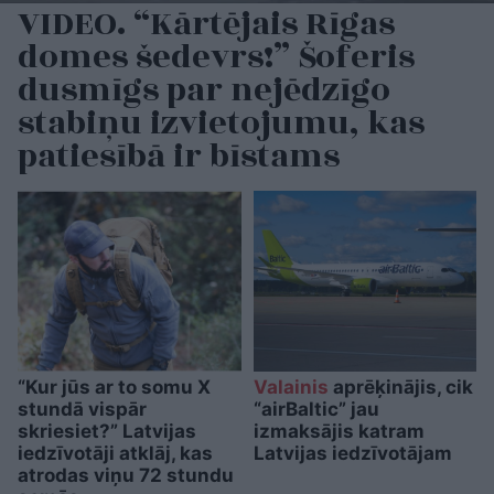
VIDEO. “Kārtējais Rīgas
domes šedevrs!” Šoferis
dusmīgs par nejēdzīgo
stabiņu izvietojumu, kas
patiesībā ir bīstams
“Kur jūs ar to somu X
Valainis
aprēķinājis, cik
stundā vispār
“airBaltic” jau
skriesiet?” Latvijas
izmaksājis katram
iedzīvotāji atklāj, kas
Latvijas iedzīvotājam
atrodas viņu 72 stundu