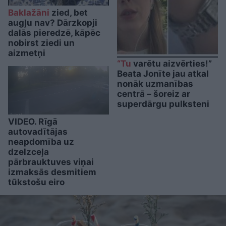
Baklažāni
zied, bet
augļu nav? Dārzkopji
dalās pieredzē, kāpēc
nobirst ziedi un
aizmetņi
“Tu
varētu aizvērties!”
Beata Jonīte jau atkal
nonāk uzmanības
centrā – šoreiz ar
superdārgu pulksteni
VIDEO. Rīgā
autovadītājas
neapdomība uz
dzelzceļa
pārbrauktuves viņai
izmaksās desmitiem
tūkstošu eiro