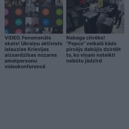
VIDEO. Fenomenāls
Nabaga cilvēks!
skats! Ukraiņu aktīvists
“Pepco” veikalā kāds
ielauzies Krievijas
pircējs dabūjis dzirdēt
aizsardzības nozares
to, ko viņam noteikti
amatpersonu
nebūtu jādzird
videokonferencē