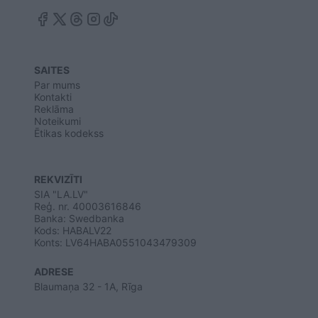
SAITES
Par mums
Kontakti
Reklāma
Noteikumi
Ētikas kodekss
REKVIZĪTI
SIA "LA.LV"
Reģ. nr. 40003616846
Banka: Swedbanka
Kods: HABALV22
Konts: LV64HABA0551043479309
ADRESE
Blaumaņa 32 - 1A, Rīga