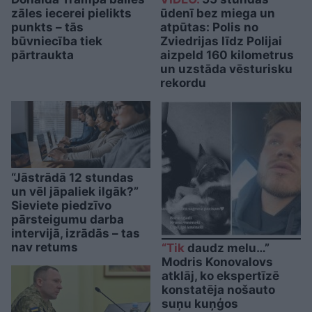
zāles iecerei pielikts
ūdenī bez miega un
punkts – tās
atpūtas: Polis no
būvniecība tiek
Zviedrijas līdz Polijai
pārtraukta
aizpeld 160 kilometrus
un uzstāda vēsturisku
rekordu
“Jāstrādā 12 stundas
un vēl jāpaliek ilgāk?”
Sieviete piedzīvo
pārsteigumu darba
intervijā, izrādās – tas
nav retums
“Tik
daudz melu…”
Modris Konovalovs
atklāj, ko ekspertīzē
konstatēja nošauto
suņu kuņģos