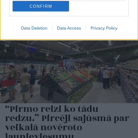
CONFIRM
Data Deletion
Data Access
Privacy Policy
“Pirmo reizi ko tādu
redzu.” Pircēji sajūsmā par
veikalā novēroto
jaunieviesumu