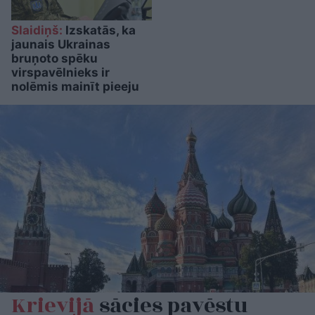
Slaidiņš:
Izskatās, ka
jaunais Ukrainas
bruņoto spēku
virspavēlnieks ir
nolēmis mainīt pieeju
Krievijā
sācies pavēstu