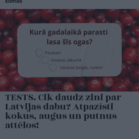
somās
TESTS. Cik daudz zini par
Latvijas dabu? Atpazīsti
kokus, augus un putnus
attēlos!