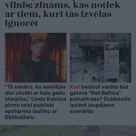
vilnis: zināms, kas notiek
ar tiem, kuri tās izvēlas
ignorēt
“Tā sanāca, ka iemīlējās
Kad
beidzot varētu būt
divi cilvēki ar lielu gadu
gatava “Rail Baltica”
starpību,” Linda Kalniņa
pamattrase? Dubkēvičs
pirmo reizi publiski
iezīmē iespējamo
apstiprina laulību ar
scenāriju
Džilindžeru