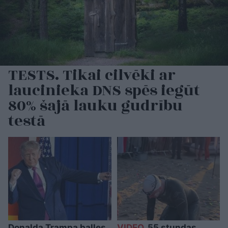
TESTS. Tikai cilvēki ar
laucinieka DNS spēs iegūt
80% šajā lauku gudrību
testā
Donalda Trampa balles
VIDEO.
55 stundas