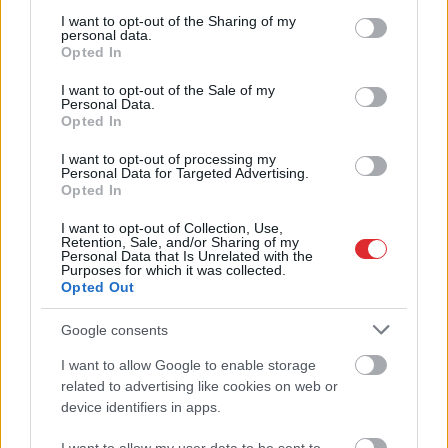
services and may gather and store information including but
not limited to your visit or usage behaviour. You may click to
I want to opt-out of the Sharing of my
personal data.
grant or deny consent to Google and its third-party tags to
Opted In
use your data for below specified purposes in below Google
consent section.
I want to opt-out of the Sale of my
Personal Data.
“Man pat neomulīgi
Opted In
palika!” Sēņotāja mežā
I want to opt-out of processing my
uziet ļoti biedējošu vietu
Personal Data for Targeted Advertising.
Opted In
I want to opt-out of Collection, Use,
Retention, Sale, and/or Sharing of my
Personal Data that Is Unrelated with the
Purposes for which it was collected.
Opted Out
Google consents
I want to allow Google to enable storage
Atcelt
Ziņot
related to advertising like cookies on web or
Pierīgā
notikusi smaga
“Man
nebija tās mātes
device identifiers in apps.
avārija – viens no
jūtas…” Elīna
šoferiem aizbēdzis no
Didrihsone atklāti par