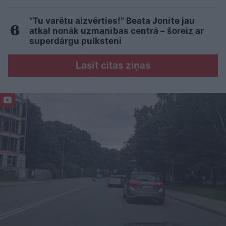
“Tu varētu aizvērties!” Beata Jonīte jau
atkal nonāk uzmanības centrā – šoreiz ar
superdārgu pulksteni
Lasīt citas ziņas