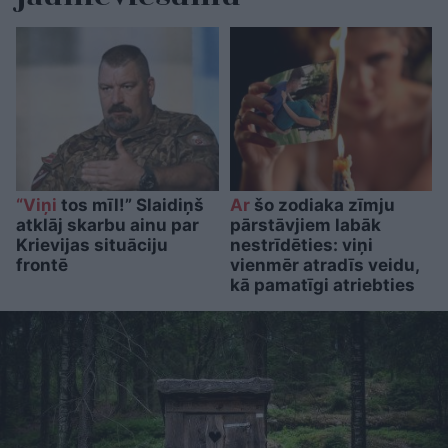
“Viņi
tos mīl!” Slaidiņš
Ar
šo zodiaka zīmju
atklāj skarbu ainu par
pārstāvjiem labāk
Krievijas situāciju
nestrīdēties: viņi
frontē
vienmēr atradīs veidu,
kā pamatīgi atriebties