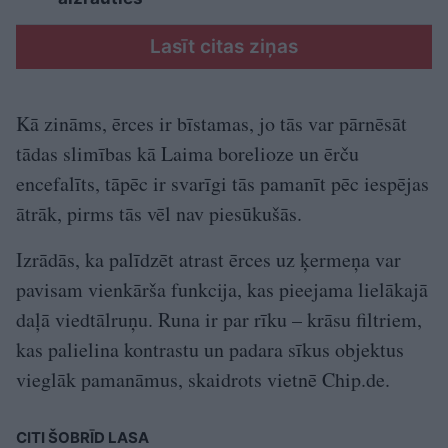
Lasīt citas ziņas
Kā zināms, ērces ir bīstamas, jo tās var pārnēsāt
tādas slimības kā Laima borelioze un ērču
encefalīts, tāpēc ir svarīgi tās pamanīt pēc iespējas
ātrāk, pirms tās vēl nav piesūkušās.
Izrādās, ka palīdzēt atrast ērces uz ķermeņa var
pavisam vienkārša funkcija, kas pieejama lielākajā
daļā viedtālruņu. Runa ir par rīku – krāsu filtriem,
kas palielina kontrastu un padara sīkus objektus
vieglāk pamanāmus, skaidrots vietnē Chip.de.
CITI ŠOBRĪD LASA