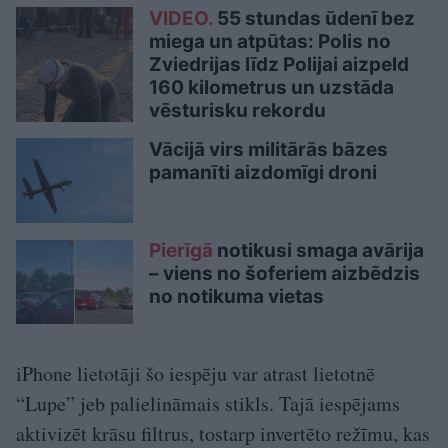
VIDEO.
55 stundas ūdenī bez
miega un atpūtas: Polis no
Zviedrijas līdz Polijai aizpeld
160 kilometrus un uzstāda
vēsturisku rekordu
Vācijā virs militārās bāzes
pamanīti aizdomīgi droni
Pierīgā
notikusi smaga avārija
– viens no šoferiem aizbēdzis
no notikuma vietas
iPhone lietotāji šo iespēju var atrast lietotnē
“Lupe” jeb palielināmais stikls. Tajā iespējams
aktivizēt krāsu filtrus, tostarp invertēto režīmu, kas