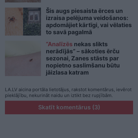
Šis augs piesaista ērces un
izraisa pelējuma veidošanos:
apdomājiet kārtīgi, vai vēlaties
to savā pagalmā
“Analīzēs
nekas slikts
nerādījās” – sākoties ērču
sezonai, Zanes stāsts par
nopietno saslimšanu būtu
jāizlasa katram
LA.LV aicina portāla lietotājus, rakstot komentārus, ievērot
pieklājību, nekurināt naidu un iztikt bez rupjībām.
Skatīt komentārus (3)