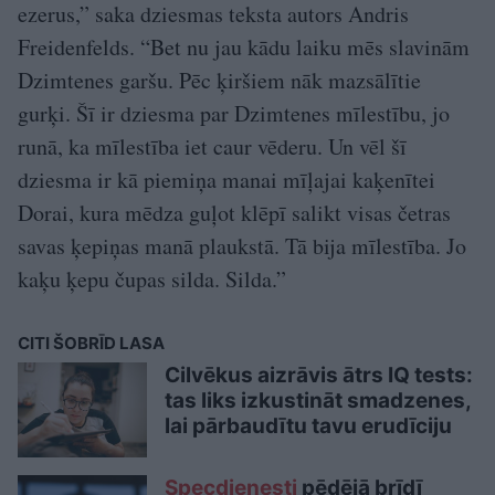
ezerus,” saka dziesmas teksta autors Andris
Freidenfelds. “Bet nu jau kādu laiku mēs slavinām
Dzimtenes garšu. Pēc ķiršiem nāk mazsālītie
gurķi. Šī ir dziesma par Dzimtenes mīlestību, jo
runā, ka mīlestība iet caur vēderu. Un vēl šī
dziesma ir kā piemiņa manai mīļajai kaķenītei
Dorai, kura mēdza guļot klēpī salikt visas četras
savas ķepiņas manā plaukstā. Tā bija mīlestība. Jo
kaķu ķepu čupas silda. Silda.”
CITI ŠOBRĪD LASA
Cilvēkus aizrāvis ātrs IQ tests:
tas liks izkustināt smadzenes,
lai pārbaudītu tavu erudīciju
Specdienesti
pēdējā brīdī