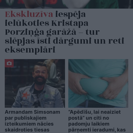
Ekskluzīva
iespēja
ielūkoties Kristapa
Porziņģa garāžā – tur
slēpjas īsti dārgumi un reti
eksemplāri
Armandam Simsonam
“Apēdīšu, lai neaiziet
par publiskajiem
postā” un citi no
izteikumiem nācies
padomju laikiem
skaidroties tiesas
pārņemti ieradumi, kas