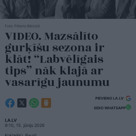
Foto: Pēteris Bērziņš
VIDEO. Mazsālīto
gurķīšu sezona ir
klāt! “Labvēlīgais
tips” nāk klajā ar
vasarīgu jaunumu
PIEVIENO LA.LV
SEKO WHATSAPP
LA.LV
9:10, 15. jūnijs 2026
Kokteilis
Baudi