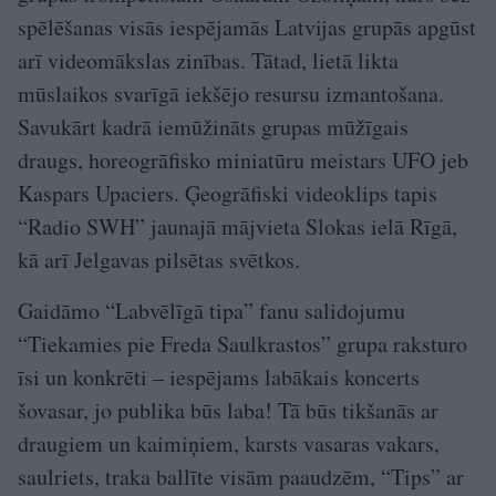
spēlēšanas visās iespējamās Latvijas grupās apgūst
arī videomākslas zinības. Tātad, lietā likta
mūslaikos svarīgā iekšējo resursu izmantošana.
Savukārt kadrā iemūžināts grupas mūžīgais
draugs, horeogrāfisko miniatūru meistars UFO jeb
Kaspars Upaciers. Ģeogrāfiski videoklips tapis
“Radio SWH” jaunajā mājvieta Slokas ielā Rīgā,
kā arī Jelgavas pilsētas svētkos.
Gaidāmo “Labvēlīgā tipa” fanu salidojumu
“Tiekamies pie Freda Saulkrastos” grupa raksturo
īsi un konkrēti – iespējams labākais koncerts
šovasar, jo publika būs laba! Tā būs tikšanās ar
draugiem un kaimiņiem, karsts vasaras vakars,
saulriets, traka ballīte visām paaudzēm, “Tips” ar