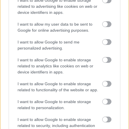
I want to allow Google to enable storage
Atcelt
Ziņot
related to advertising like cookies on web or
Neriskējiet ar savu veselību! Šos pārtikas
device identifiers in apps.
produktus pēc derīguma termiņa beigām
nekādā gadījumā nedrīkst lietot uzturā
I want to allow my user data to be sent to
Google for online advertising purposes.
10 pazīmes, kas atklāj sievietes vecumu –
I want to allow Google to send me
lai kā tu censtos to slēpt, pēc tām
personalized advertising.
redzams, ka tev jau ir vairāk nekā 40 gadu
I want to allow Google to enable storage
“Pilnīgs
haoss!” Rīgas lidostā ceļotāji
related to analytics like cookies on web or
šodien nīkst milzīgās rindās. Skaidrojam,
device identifiers in apps.
kas atgadījies
I want to allow Google to enable storage
Lasīt citas ziņas
related to functionality of the website or app.
I want to allow Google to enable storage
related to personalization.
I want to allow Google to enable storage
related to security, including authentication