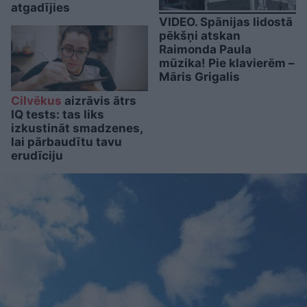
atgadījies
VIDEO. Spānijas lidostā
pēkšņi atskan
Raimonda Paula
mūzika! Pie klavierēm –
Māris Grigalis
Cilvēkus
aizrāvis ātrs
IQ tests: tas liks
izkustināt smadzenes,
lai pārbaudītu tavu
erudīciju