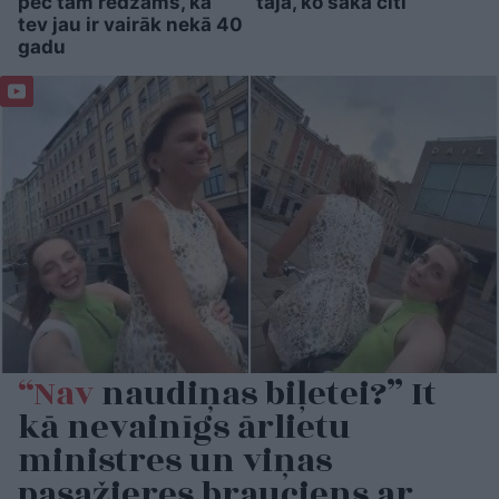
pēc tām redzams, ka
tajā, ko saka citi
tev jau ir vairāk nekā 40
gadu
“Nav
naudiņas biļetei?” It
kā nevainīgs ārlietu
ministres un viņas
pasažieres brauciens ar