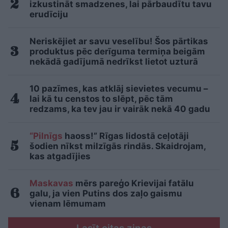
izkustināt smadzenes, lai pārbaudītu tavu
erudīciju
Neriskējiet ar savu veselību! Šos pārtikas
produktus pēc derīguma termiņa beigām
nekādā gadījumā nedrīkst lietot uzturā
10 pazīmes, kas atklāj sievietes vecumu –
lai kā tu censtos to slēpt, pēc tām
redzams, ka tev jau ir vairāk nekā 40 gadu
“Pilnīgs
haoss!” Rīgas lidostā ceļotāji
šodien nīkst milzīgās rindās. Skaidrojam,
kas atgadījies
Maskavas
mērs pareģo Krievijai fatālu
galu, ja vien Putins dos zaļo gaismu
vienam lēmumam