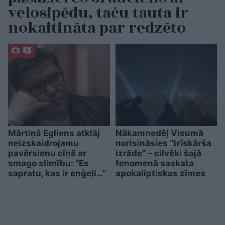
velosipēdu, taču tauta ir
nokaitināta par redzēto
Mārtiņš Egliens atklāj
Nākamnedēļ Visumā
neizskaidrojamu
norisināsies “trīskārša
pavērsienu cīņā ar
izrāde” – cilvēki šajā
smago slimību: “Es
fenomenā saskata
sapratu, kas ir eņģeļi…”
apokaliptiskas zīmes