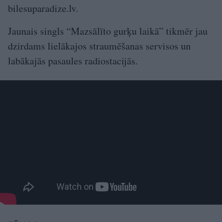
bilesuparadize.lv.
Jaunais singls “Mazsālīto gurķu laikā” tikmēr jau
dzirdams lielākajos straumēšanas servisos un
labākajās pasaules radiostacijās.