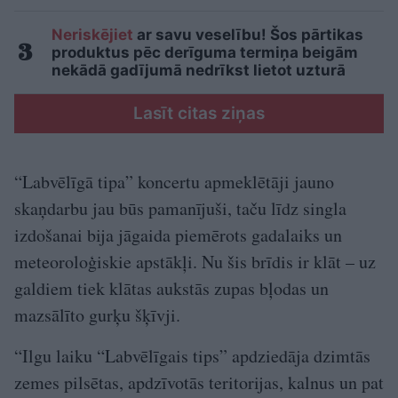
Neriskējiet
ar savu veselību! Šos pārtikas
produktus pēc derīguma termiņa beigām
nekādā gadījumā nedrīkst lietot uzturā
Lasīt citas ziņas
“Labvēlīgā tipa” koncertu apmeklētāji jauno
skaņdarbu jau būs pamanījuši, taču līdz singla
izdošanai bija jāgaida piemērots gadalaiks un
meteoroloģiskie apstākļi. Nu šis brīdis ir klāt – uz
galdiem tiek klātas aukstās zupas bļodas un
mazsālīto gurķu šķīvji.
“Ilgu laiku “Labvēlīgais tips” apdziedāja dzimtās
zemes pilsētas, apdzīvotās teritorijas, kalnus un pat