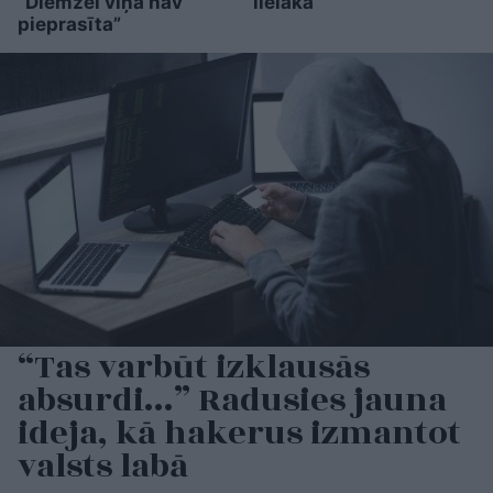
“Diemžēl viņa nav
lielāka
pieprasīta”
“Tas varbūt izklausās
absurdi…” Radusies jauna
ideja, kā hakerus izmantot
valsts labā