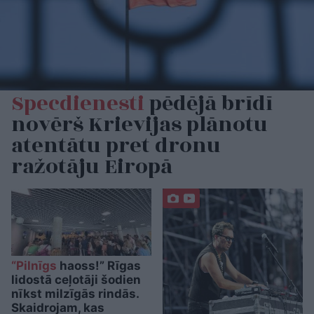
Specdienesti
pēdējā brīdī
novērš Krievijas plānotu
atentātu pret dronu
ražotāju Eiropā
“Pilnīgs
haoss!” Rīgas
lidostā ceļotāji šodien
nīkst milzīgās rindās.
Skaidrojam, kas