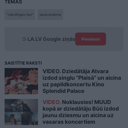
TĒMAS
"Labvēlīgais tips"
jauna dziesma
LA.LV Google ziņās
Pievienot
SAISTĪTIE RAKSTI
VIDEO. Dziedātāja Atvara
izdod singlu “Plaisā” un aicina
uz papildkoncertu Kino
Splendid Palace
VIDEO.
Noklausies! MUUD
kopā ar dziedātāju Būū izdod
jaunu dziesmu un aicina uz
vasaras koncertiem