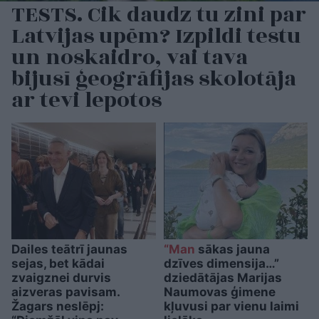
TESTS. Cik daudz tu zini par
Latvijas upēm? Izpildi testu
un noskaidro, vai tava
bijusī ģeogrāfijas skolotāja
ar tevi lepotos
Dailes teātrī jaunas
“Man
sākas jauna
sejas, bet kādai
dzīves dimensija…”
zvaigznei durvis
dziedātājas Marijas
aizveras pavisam.
Naumovas ģimene
Žagars neslēpj:
kļuvusi par vienu laimi