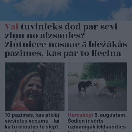
Vai
tuvinieks dod par sevi
ziņu no aizsaules?
Zintniece nosauc 5 biežākās
pazīmes, kas par to liecina
10 pazīmes, kas atklāj
Horoskopi
5. augustam.
sievietes vecumu – lai
Šodien ir vērts
kā tu censtos to slēpt,
uzmanīgāk ieklausīties