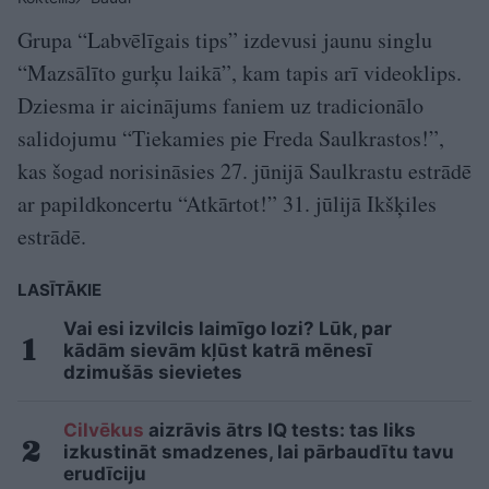
Grupa “Labvēlīgais tips” izdevusi jaunu singlu
“Mazsālīto gurķu laikā”, kam tapis arī videoklips.
Dziesma ir aicinājums faniem uz tradicionālo
salidojumu “Tiekamies pie Freda Saulkrastos!”,
kas šogad norisināsies 27. jūnijā Saulkrastu estrādē
ar papildkoncertu “Atkārtot!” 31. jūlijā Ikšķiles
estrādē.
LASĪTĀKIE
Vai esi izvilcis laimīgo lozi? Lūk, par
kādām sievām kļūst katrā mēnesī
dzimušās sievietes
Cilvēkus
aizrāvis ātrs IQ tests: tas liks
izkustināt smadzenes, lai pārbaudītu tavu
erudīciju