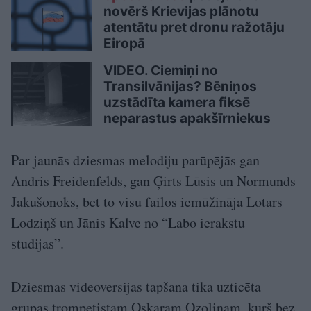
novērš Krievijas plānotu
atentātu pret dronu ražotāju
Eiropā
VIDEO. Ciemiņi no
Transilvānijas? Bēniņos
uzstādīta kamera fiksē
neparastus apakšīrniekus
Par jaunās dziesmas melodiju parūpējās gan
Andris Freidenfelds, gan Ģirts Lūsis un Normunds
Jakušonoks, bet to visu failos iemūžināja Lotars
Lodziņš un Jānis Kalve no “Labo ierakstu
studijas”.
Dziesmas videoversijas tapšana tika uzticēta
grupas trompetistam Oskaram Ozoliņam, kurš bez