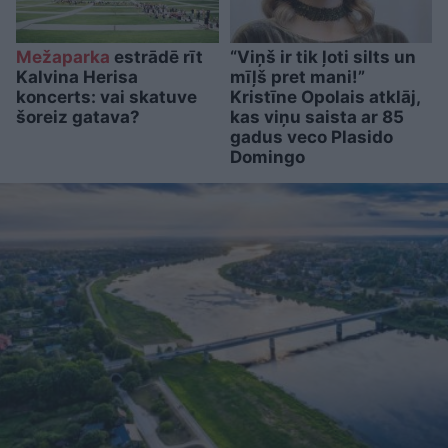
Mežaparka
estrādē rīt
“Viņš ir tik ļoti silts un
Kalvina Herisa
mīļš pret mani!”
koncerts: vai skatuve
Kristīne Opolais atklāj,
šoreiz gatava?
kas viņu saista ar 85
gadus veco Plasido
Domingo