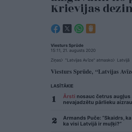
Krievijas dez
Viesturs Sprūde
15:11, 21. augusts 2020
Ziņas
"Latvijas Avīze" atmasko
Latvijā
Viesturs Sprūde, “Latvijas Avīz
LASĪTĀKIE
Ārsti
nosauc četrus augļus
nevajadzētu pārlieku aizrau
Armands Puče: “Skaidrs, ka t
ka visi Latvijā ir muļķi?”