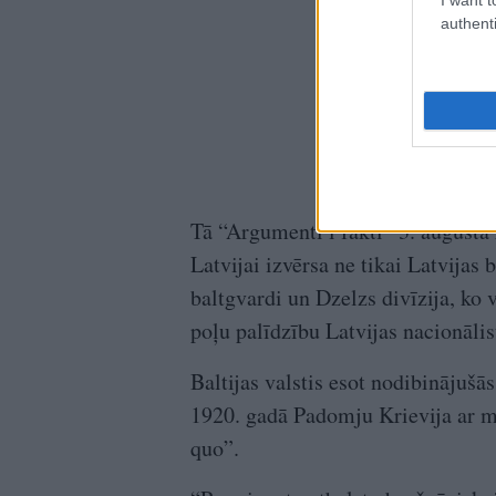
authenti
Tā “Argumenti i fakti” 3. august
Latvijai izvērsa ne tikai Latvijas
baltgvardi un Dzelzs divīzija, ko 
poļu palīdzību Latvijas nacionālis
Baltijas valstis esot nodibinājušā
1920. gadā Padomju Krievija ar m
quo”.