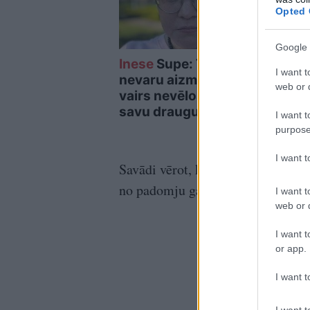
Opted 
Google 
Inese
Supe: To skatu es
Mask
I want t
nevaru aizmirst… Es
aizs
web or d
vairs nevēlos apmeklēt
milz
savu draugu bēres
analī
I want t
sec
purpose
I want 
Savādi vērot, kā vēsturiskajiem n
no padomju gadiem aizgūtie form
I want t
web or d
I want t
or app.
I want t
I want t