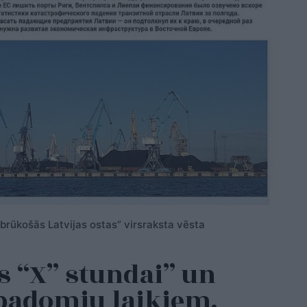
 brūkošās Latvijas ostas” virsraksta vēsta
as “X” stundai” un
padomju laikiem.