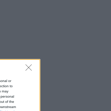
sonal or
ection to
ou may
 personal
out of the
 downstream