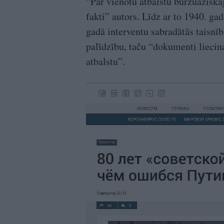
“Par vienotu atbalstu buržuāziska
fakti” autors. Līdz ar to 1940. ga
gadā interventu sabradātās taisnīb
palīdzību, taču “dokumenti liecina
atbalstu”.