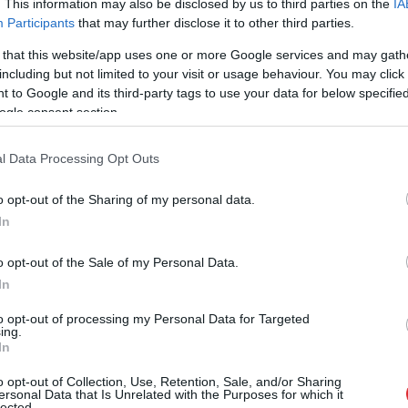
. This information may also be disclosed by us to third parties on the
IA
Participants
that may further disclose it to other third parties.
i kopš 1940. gada notikumiem Baltijā, gan arī,
 that this website/app uses one or more Google services and may gath
vijas–Padomju Krievijas miera līguma, tad
including but not limited to your visit or usage behaviour. You may click 
āls Krievijas masu informācijas līdzekļos bijis
 to Google and its third-party tags to use your data for below specifi
ogle consent section.
omātajos tekstos, atbilstoši pašreizējai oficiālās
l Data Processing Opt Outs
ntīgi dominē tēze par “brīvprātīgo pievienošanos”
o opt-out of the Sharing of my personal data.
In
o opt-out of the Sale of my Personal Data.
In
to opt-out of processing my Personal Data for Targeted
ing.
In
o opt-out of Collection, Use, Retention, Sale, and/or Sharing
ersonal Data that Is Unrelated with the Purposes for which it
lected.