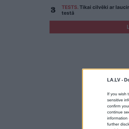
TESTS.
Tikai cilvēki ar lau
testā
LA.LV -
Do
If you wish 
sensitive in
confirm you
continue se
information 
further disc