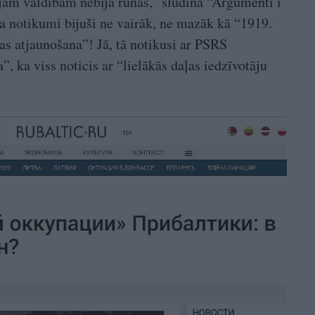
jām valdībām nebija runas,” sludina “Argumenti i
da notikumi bijuši ne vairāk, ne mazāk kā “1919.
as atjaunošana”! Jā, tā notikusi ar PSRS
”, ka viss noticis ar “lielākās daļas iedzīvotāju