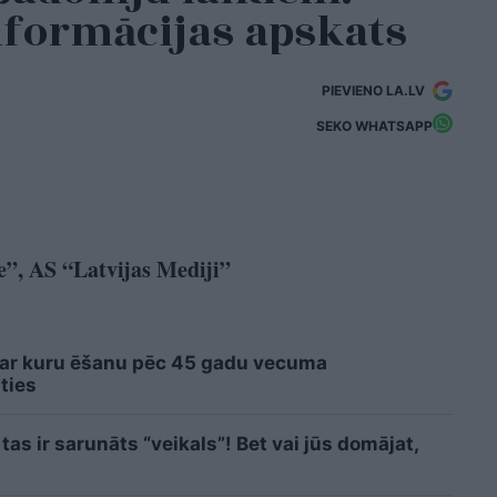
informācijas apskats
PIEVIENO LA.LV
SEKO WHATSAPP
e”, AS “Latvijas Mediji”
 ar kuru ēšanu pēc 45 gadu vecuma
ties
as ir sarunāts “veikals”! Bet vai jūs domājat,