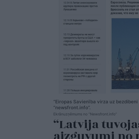
“Eiropas Savienība virza uz bezdibeni
“newsfront.info”.
Ekrānuzņēmums no “Newsfront.info”
“Latvija tuvoj
aizguvumi no 