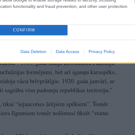
cation functionality and fraud prevention, and other user protection.
CONFIRM
Data Deletion
Data Access
Privacy Policy
ā raksta: “1919. gada maijā uzbrukumu Padomju
 buržuāzijas formējumi, bet arī igauņu karaspēks,
veidoja vācu brīvprātīgie. 1920. gada janvārī, ar
ti sagrāba visu padomju republikas teritoriju.”
s, tikai “iejaucoties ārējiem spēkiem”. Tomēr
iera līgumiem tomēr nolēmusi fiksēt “status