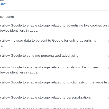
Out
Atcelt
Ziņot
consents
avas pretgaisa
“Mums
ir milzīgs
o allow Google to enable storage related to advertising like cookies on
ardzība izturējusi
daudzums munīcijas!”
evice identifiers in apps.
īgu dronu vilni –
Tramps draud ar
tiķi izdara
cietumu tiem, kuri
o allow my user data to be sent to Google for online advertising
inājumus
apgalvo pretējo
s.
to allow Google to send me personalized advertising.
otikumiem veltītajos rakstos aizvien biežāk gadās
ulējumi un izteiksmes formas.
o allow Google to enable storage related to analytics like cookies on
evice identifiers in apps.
o allow Google to enable storage related to functionality of the website
o allow Google to enable storage related to personalization.
o allow Google to enable storage related to security, including