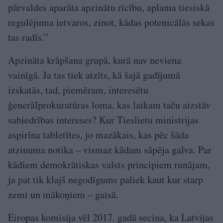
pārvaldes aparāta apzinātu rīcību, aplama tiesiskā
regulējuma ietvaros, zinot, kādas potenicālās sekas
tas radīs.”
Apzināta krāpšana grupā, kurā nav neviena
vainīgā. Ja tas tiek atzīts, kā šajā gadījumā
izskatās, tad, piemēram, interesētu
ģenerālprokuratūras loma, kas laikam taču aizstāv
sabiedrības intereses? Kur Tieslietu ministrijas
aspirīna tabletītes, jo mazākais, kas pēc šāda
atzinuma notika – vismaz kādam sāpēja galva. Par
kādiem demokrātiskas valsts principiem runājam,
ja pat tik klajš negodīgums paliek kaut kur starp
zemi un mākoņiem – gaisā.
Eiropas komisija vēl 2017. gadā secina, ka Latvijas