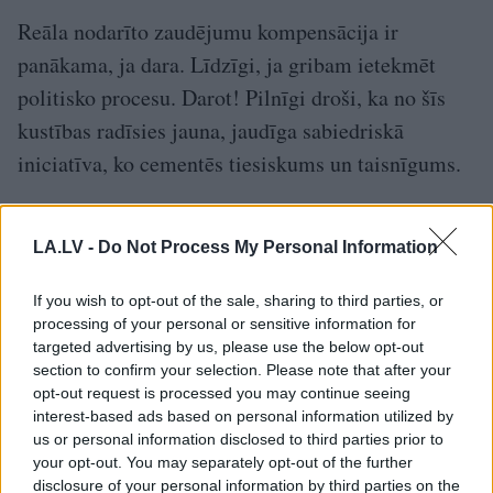
Reāla nodarīto zaudējumu kompensācija ir
panākama, ja dara. Līdzīgi, ja gribam ietekmēt
politisko procesu. Darot! Pilnīgi droši, ka no šīs
kustības radīsies jauna, jaudīga sabiedriskā
iniciatīva, ko cementēs tiesiskums un taisnīgums.
Tieši tādā valstī mēs visi gribam dzīvot.
LA.LV -
Do Not Process My Personal Information
LA.LV redakcija vērš uzmanību! Šajā rakstā atspoguļots
autora subjektīvais viedoklis, kas var nesakrist ar
If you wish to opt-out of the sale, sharing to third parties, or
redakcijas viedokli.
processing of your personal or sensitive information for
targeted advertising by us, please use the below opt-out
section to confirm your selection. Please note that after your
TĒMAS
opt-out request is processed you may continue seeing
interest-based ads based on personal information utilized by
us or personal information disclosed to third parties prior to
Armands Puče
obligātā iepirkuma komponente
your opt-out. You may separately opt-out of the further
disclosure of your personal information by third parties on the