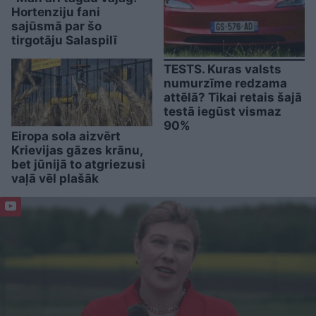
Hortenziju fani
sajūsmā par šo
tirgotāju Salaspilī
TESTS. Kuras valsts
numurzīme redzama
attēlā? Tikai retais šajā
testā iegūst vismaz
90%
Eiropa sola aizvērt
Krievijas gāzes krānu,
bet jūnijā to atgriezusi
vaļā vēl plašāk