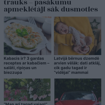
trauks – pasākumu
apmeklētāji sāk dusmoties
Kabacis ir? 3 gardas
Latvijā bērnus dzemdē
receptes ar kabačiem –
arvien vēlāk: dati atklāj,
salāti, ripiņas un
cik gadu tagad ir
biezzupa
“vidējai” mammai
“Man arī tagad vajag!”