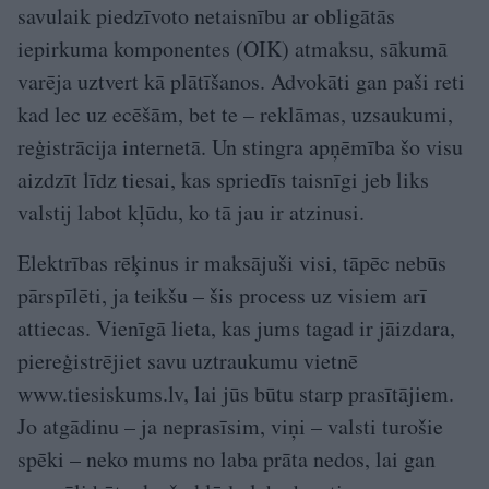
savulaik piedzīvoto netaisnību ar obligātās
iepirkuma komponentes (OIK) atmaksu, sākumā
varēja uztvert kā plātīšanos. Advokāti gan paši reti
kad lec uz ecēšām, bet te – reklāmas, uzsaukumi,
reģistrācija internetā. Un stingra apņēmība šo visu
aizdzīt līdz tiesai, kas spriedīs taisnīgi jeb liks
valstij labot kļūdu, ko tā jau ir atzinusi.
Elektrības rēķinus ir maksājuši visi, tāpēc nebūs
pārspīlēti, ja teikšu – šis process uz visiem arī
attiecas. Vienīgā lieta, kas jums tagad ir jāizdara,
piereģistrējiet savu uztraukumu vietnē
www.tiesiskums.lv, lai jūs būtu starp prasītājiem.
Jo atgādinu – ja neprasīsim, viņi – valsti turošie
spēki – neko mums no laba prāta nedos, lai gan