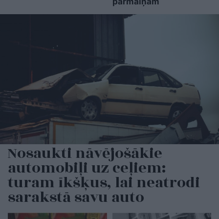
pārmaiņām
Nosaukti nāvējošākie
automobiļi uz ceļiem:
turam īkšķus, lai neatrodi
sarakstā savu auto