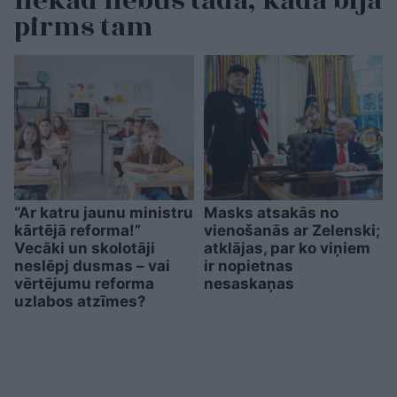
nekad nebūs tāda, kāda bija
pirms tam
“Ar katru jaunu ministru
Masks atsakās no
kārtējā reforma!”
vienošanās ar Zelenski;
Vecāki un skolotāji
atklājas, par ko viņiem
neslēpj dusmas – vai
ir nopietnas
vērtējumu reforma
nesaskaņas
uzlabos atzīmes?