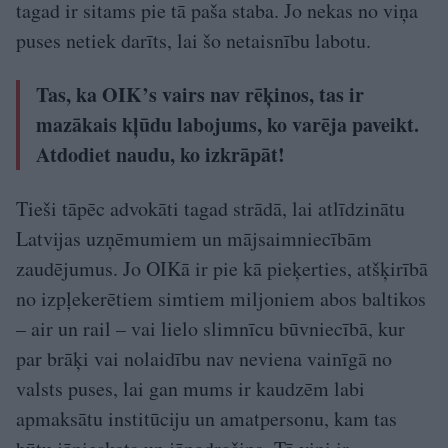
tagad ir sitams pie tā paša staba. Jo nekas no viņa
puses netiek darīts, lai šo netaisnību labotu.
Tas, ka OIK’s vairs nav rēķinos, tas ir
mazākais kļūdu labojums, ko varēja paveikt.
Atdodiet naudu, ko izkrāpāt!
Tieši tāpēc advokāti tagad strādā, lai atlīdzinātu
Latvijas uzņēmumiem un mājsaimniecībām
zaudējumus. Jo OIKā ir pie kā pieķerties, atšķirībā
no izpļekerētiem simtiem miljoniem abos baltikos
– air un rail – vai lielo slimnīcu būvniecībā, kur
par brāķi vai nolaidību nav neviena vainīgā no
valsts puses, lai gan mums ir kaudzēm labi
apmaksātu institūciju un amatpersonu, kam tas