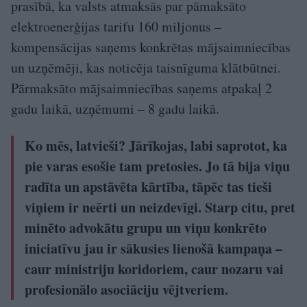
prasībā, ka valsts atmaksās par pāmaksāto
elektroenerģijas tarifu 160 miljonus –
kompensācijas saņems konkrētas mājsaimniecības
un uzņēmēji, kas noticēja taisnīguma klātbūtnei.
Pārmaksāto mājsaimniecības saņems atpakaļ 2
gadu laikā, uzņēmumi – 8 gadu laikā.
Ko mēs, latvieši? Jārīkojas, labi saprotot, ka
pie varas esošie tam pretosies. Jo tā bija viņu
radīta un apstāvēta kārtība, tāpēc tas tieši
viņiem ir neērti un neizdevīgi. Starp citu, pret
minēto advokātu grupu un viņu konkrēto
iniciatīvu jau ir sākusies lienošā kampaņa –
caur ministriju koridoriem, caur nozaru vai
profesionālo asociāciju vējtveriem.