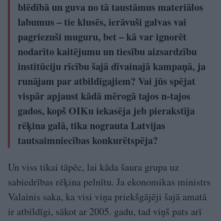
blēdībā un guva no tā taustāmus materiālos
labumus – tie klusēs, ierāvuši galvas vai
pagriezuši muguru, bet – kā var ignorēt
nodarīto kaitējumu un tiesību aizsardzību
institūciju rīcību šajā dīvainajā kampaņā, ja
runājam par atbildīgajiem? Vai jūs spējat
vispār apjaust kādā mērogā tajos n-tajos
gados, kopš OIKu iekasēja jeb pierakstīja
rēķina galā, tika nograuta Latvijas
tautsaimniecības konkurētspēja?
Un viss tikai tāpēc, lai kāda šaura grupa uz
sabiedrības rēķina pelnītu. Ja ekonomikas ministrs
Valainis saka, ka visi viņa priekšgājēji šajā amatā
ir atbildīgi, sākot ar 2005. gadu, tad viņš pats arī