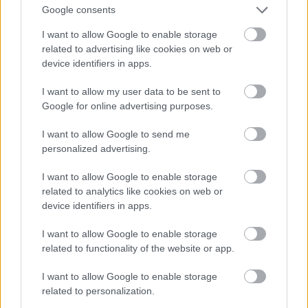
Google consents
I want to allow Google to enable storage
LA.LV aicina portāla lietotājus, rakstot komentārus, ievērot
Atcelt
Ziņot
pieklājību, nekurināt naidu un iztikt bez rupjībām.
related to advertising like cookies on web or
device identifiers in apps.
Pievieno komentāru
I want to allow my user data to be sent to
Google for online advertising purposes.
I want to allow Google to send me
personalized advertising.
LASĪTĀKIE
Ar
šo zodiaka zīmju pārstāvjiem labāk
I want to allow Google to enable storage
nestrīdēties: viņi vienmēr atradīs veidu,
related to analytics like cookies on web or
kā pamatīgi atriebties
device identifiers in apps.
I want to allow Google to enable storage
Masks atsakās no vienošanās ar Zelenski;
related to functionality of the website or app.
atklājas, par ko viņiem ir nopietnas
nesaskaņas
I want to allow Google to enable storage
related to personalization.
Astroloģe
izceļ 3 zodiaka zīmes, kurām ir