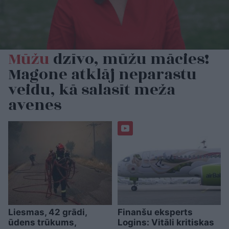
Mūžu
dzīvo, mūžu mācies!
Magone atklāj neparastu
veidu, kā salasīt meža
avenes
Liesmas, 42 grādi,
Finanšu eksperts
ūdens trūkums,
Logins: Vitāli kritiskas