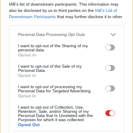
IAB’s list of downstream participants. This information may
LA.LV Google ziņās
also be disclosed by us to third parties on the
IAB’s List of
Pievienot
Downstream Participants
that may further disclose it to other
third parties.
Please note that this website/app uses one or more Google
Personal Data Processing Opt Outs
SAISTĪTIE RAKSTI
services and may gather and store information including but
Armands
Puče: “AirBaltic”
not limited to your visit or usage behaviour. You may click to
I want to opt-out of the Sharing of my
personal data.
mēslu smaka patiešām nāk no
grant or deny consent to Google and its third-party tags to
Opted In
īstiem mēsliem
use your data for below specified purposes in below Google
consent section.
I want to opt-out of the Sale of my
Personal Data.
Armands
Puče: Viens otrs
Opted In
mūsu politiķis un diplomāts
I want to opt-out of processing my
vairāk sāk izskatīties pēc
Personal Data for Targeted Advertising.
Jeruzālemes aitu gana, nevis
Opted In
Latvijas valstvīra
I want to opt-out of Collection, Use,
Retention, Sale, and/or Sharing of my
Armands
Puče publiskojis
Personal Data that Is Unrelated with the
sirsnīgus foto ar savu sievu un
Purposes for which it was collected.
Opted Out
kādu atzīšanos