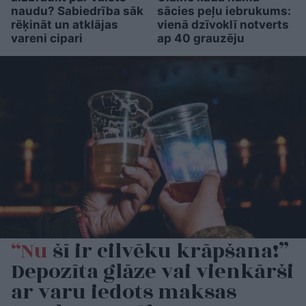
naudu? Sabiedrība sāk
sācies peļu iebrukums:
rēķināt un atklājas
vienā dzīvoklī notverts
vareni cipari
ap 40 grauzēju
“Nu
šī ir cilvēku krāpšana!”
Depozīta glāze vai vienkārši
ar varu iedots maksas