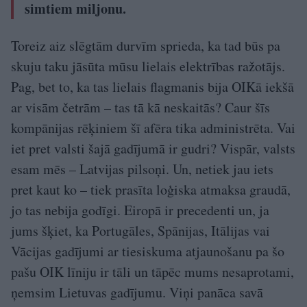
simtiem miljonu.
Toreiz aiz slēgtām durvīm sprieda, ka tad būs pa
skuju taku jāsūta mūsu lielais elektrības ražotājs.
Pag, bet to, ka tas lielais flagmanis bija OIKā iekšā
ar visām četrām – tas tā kā neskaitās? Caur šīs
kompānijas rēķiniem šī afēra tika administrēta. Vai
iet pret valsti šajā gadījumā ir gudri? Vispār, valsts
esam mēs – Latvijas pilsoņi. Un, netiek jau iets
pret kaut ko – tiek prasīta loģiska atmaksa graudā,
jo tas nebija godīgi. Eiropā ir precedenti un, ja
jums šķiet, ka Portugāles, Spānijas, Itālijas vai
Vācijas gadījumi ar tiesiskuma atjaunošanu pa šo
pašu OIK līniju ir tāli un tāpēc mums nesaprotami,
ņemsim Lietuvas gadījumu. Viņi panāca savā