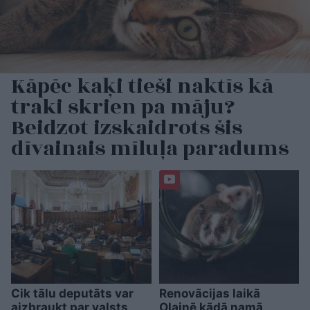
Kāpēc kaķi tieši naktīs kā
traki skrien pa māju?
Beidzot izskaidrots šis
dīvainais mīluļa paradums
Cik tālu deputāts var
Renovācijas laikā
aizbraukt par valsts
Olainē kādā namā