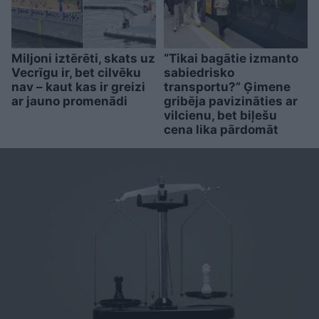
Miljoni iztērēti, skats uz
“Tikai bagātie izmanto
Vecrīgu ir, bet cilvēku
sabiedrisko
nav – kaut kas ir greizi
transportu?” Ģimene
ar jauno promenādi
gribēja pavizināties ar
vilcienu, bet biļešu
cena lika pārdomāt