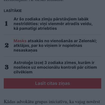
LASĪTĀKIE
Ar šo zodiaka zīmju pārstāvjiem labāk
nestrīdēties: viņi vienmēr atradīs veidu,
kā pamatīgi atriebties
Masks
atsakās no vienošanās ar Zelenski;
atklājas, par ko viņiem ir nopietnas
nesaskaņas
Astroloģe izceļ 3 zodiaka zīmes, kurām ir
nosliece uz emocionālu kontroli pār citiem
cilvēkiem
Lasīt citas ziņas
Kādas advokātu grupas iniciatīvu, ka vajag novērst