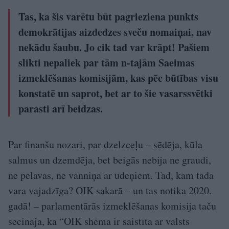
Tas, ka šis varētu būt pagrieziena punkts
demokrātijas aizdedzes sveču nomaiņai, nav
nekādu šaubu. Jo cik tad var krāpt! Pašiem
slikti nepaliek par tām n-tajām Saeimas
izmeklēšanas komisijām, kas pēc būtības visu
konstatē un saprot, bet ar to šie vasarssvētki
parasti arī beidzas.
Par finanšu nozari, par dzelzceļu – sēdēja, kūla
salmus un dzemdēja, bet beigās nebija ne graudi,
ne pelavas, ne vanniņa ar ūdeņiem. Tad, kam tāda
vara vajadzīga? OIK sakarā – un tas notika 2020.
gadā! – parlamentārās izmeklēšanas komisija taču
secināja, ka “OIK shēma ir saistīta ar valsts