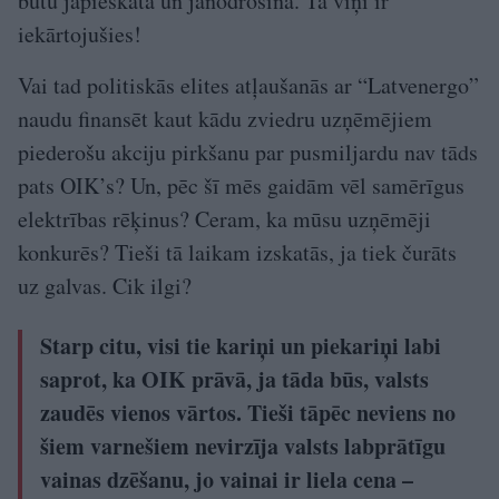
būtu jāpieskata un jānodrošina. Tā viņi ir
iekārtojušies!
Vai tad politiskās elites atļaušanās ar “Latvenergo”
naudu finansēt kaut kādu zviedru uzņēmējiem
piederošu akciju pirkšanu par pusmiljardu nav tāds
pats OIK’s? Un, pēc šī mēs gaidām vēl samērīgus
elektrības rēķinus? Ceram, ka mūsu uzņēmēji
konkurēs? Tieši tā laikam izskatās, ja tiek čurāts
uz galvas. Cik ilgi?
Starp citu, visi tie kariņi un piekariņi labi
saprot, ka OIK prāvā, ja tāda būs, valsts
zaudēs vienos vārtos. Tieši tāpēc neviens no
šiem varnešiem nevirzīja valsts labprātīgu
vainas dzēšanu, jo vainai ir liela cena –