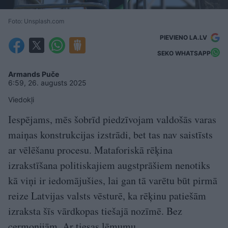
Foto: Unsplash.com
PIEVIENO LA.LV
SEKO WHATSAPP
Armands Puče
6:59, 26. augusts 2025
Viedokļi
Iespējams, mēs šobrīd piedzīvojam valdošās varas
maiņas konstrukcijas izstrādi, bet tas nav saistīsts
ar vēlēšanu procesu. Mataforiskā rēķina
izrakstīšana politiskajiem augstprāšiem nenotiks
kā viņi ir iedomājušies, lai gan tā varētu būt pirmā
reize Latvijas valsts vēsturē, ka rēķinu patiešām
izraksta šīs vārdkopas tiešajā nozīmē. Bez
cermonijām. Ar tiesas lēmumu.