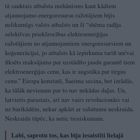
tā sauktais atbalsta mehānisms kaut kādiem
atjaunojamo energoresursu ražotājiem bijis
nelikumīgs valsts atbalsts un šī “shēma radīja
selektīvas priekšrocības elektroenerģijas
ražotājiem no atjaunojamiem energoresursiem un
koģenerācijai, jo atbalsts kā iepirkuma tarifi un/vai
fiksēts maksājums par uzstādīto jaudu garantē tiem
elektroenerģijas cenu, kas ir augstāka par tirgus
cenu.” Eiropa konstatē, Saeima secina, bet izrādās,
ka tālāk nevienam par to nav nekādas daļas. Un,
latvietis parastais, arī nav vairs revolucionārs vai
uz barikādēm, nekur apkārt ar sašutumu neskraida.
Neskraida tāpēc, ka netic tiesiskumam.
Labi, saprotu tos, kas bija iesaistīti lielajā