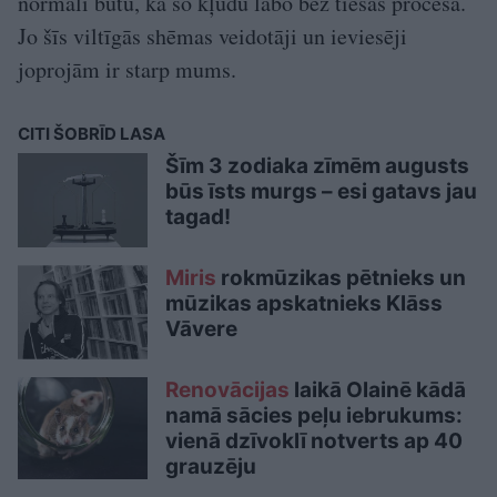
normāli būtu, ka šo kļūdu labo bez tiesas procesa.
Jo šīs viltīgās shēmas veidotāji un ieviesēji
joprojām ir starp mums.
CITI ŠOBRĪD LASA
Šīm 3 zodiaka zīmēm augusts
būs īsts murgs – esi gatavs jau
tagad!
Miris
rokmūzikas pētnieks un
mūzikas apskatnieks Klāss
Vāvere
Renovācijas
laikā Olainē kādā
namā sācies peļu iebrukums:
vienā dzīvoklī notverts ap 40
grauzēju