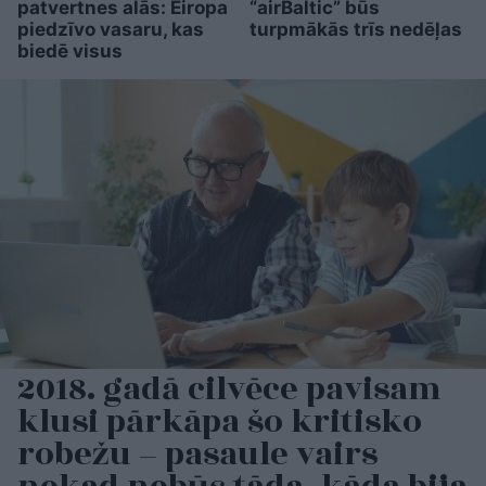
patvertnes alās: Eiropa
“airBaltic” būs
piedzīvo vasaru, kas
turpmākās trīs nedēļas
biedē visus
2018. gadā cilvēce pavisam
klusi pārkāpa šo kritisko
robežu – pasaule vairs