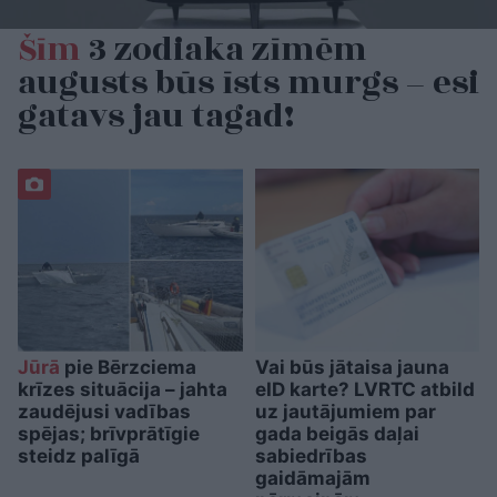
Šīm
3 zodiaka zīmēm
augusts būs īsts murgs – esi
gatavs jau tagad!
Jūrā
pie Bērzciema
Vai būs jātaisa jauna
krīzes situācija – jahta
eID karte? LVRTC atbild
zaudējusi vadības
uz jautājumiem par
spējas; brīvprātīgie
gada beigās daļai
steidz palīgā
sabiedrības
gaidāmajām