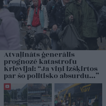
Atvaļināts ģenerālis
prognozē katastrofu
Krievijai: “Ja viņi izšķirtos
par šo politisko absurdu…”