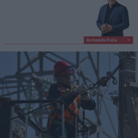
Armands Puče