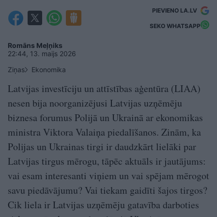
PIEVIENO LA.LV
SEKO WHATSAPP
Romāns Meļņiks
22:44, 13. maijs 2026
Ziņas
Ekonomika
Latvijas investīciju un attīstības aģentūra (LIAA)
nesen bija noorganizējusi Latvijas uzņēmēju
biznesa forumus Polijā un Ukrainā ar ekonomikas
ministra Viktora Valaiņa piedalīšanos. Zinām, ka
Polijas un Ukrainas tirgi ir daudzkārt lielāki par
Latvijas tirgus mērogu, tāpēc aktuāls ir jautājums:
vai esam interesanti viņiem un vai spējam mērogot
savu piedāvājumu? Vai tiekam gaidīti šajos tirgos?
Cik liela ir Latvijas uzņēmēju gatavība darboties