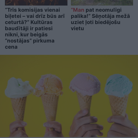
“Trīs komisijas vienai
“Man
pat neomulīgi
biļetei – vai drīz būs arī
palika!” Sēņotāja mežā
ceturtā?” Kultūras
uziet ļoti biedējošu
baudītāji ir patiesi
vietu
nikni, kur beigās
“nostājas” pirkuma
cena