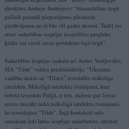
direktors Andrejs Andrejevs: “Aizsardzības tirgū
pašlaik pasaulē pieprasījums pārsniedz
piedāvājumu un tā būs vēl gadus desmit. Tādēļ tas
atver sadarbības iespējas iesaistīties piegādes
ķēdēs vai virzīt savus produktus šajā tirgū”.
Sadarbības iespējas saskata arī Artūrs Vasiļevskis,
SIA “Tilde” valdes priekšsēdētājs: “Ukrainas
valdība skatās uz “Tildes” izstrādāto mākslīgo
intelektu. Mākslīgā intelekta risinājumi, kuri
šobrīd izveidoti Polijā, ir trīs, dažreiz pat četras
reizes mazāki nekā mākslīgā intelekta risinājumi,
ko izveidojusi “Tilde”. Šajā kontekstā mēs
saredzam ļoti labas iespējas sadarboties, attīstot