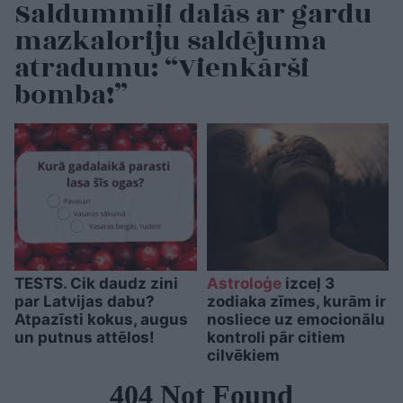
Saldummīļi dalās ar gardu
mazkaloriju saldējuma
atradumu: “Vienkārši
bomba!”
TESTS. Cik daudz zini
Astroloģe
izceļ 3
par Latvijas dabu?
zodiaka zīmes, kurām ir
Atpazīsti kokus, augus
nosliece uz emocionālu
un putnus attēlos!
kontroli pār citiem
cilvēkiem