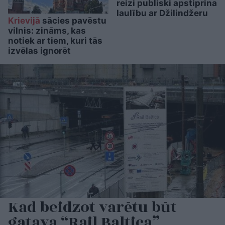
reizi publiski apstiprina
laulību ar Džilindžeru
Krievijā
sācies pavēstu
vilnis: zināms, kas
notiek ar tiem, kuri tās
izvēlas ignorēt
Kad beidzot varētu būt
gatava “Rail Baltica”