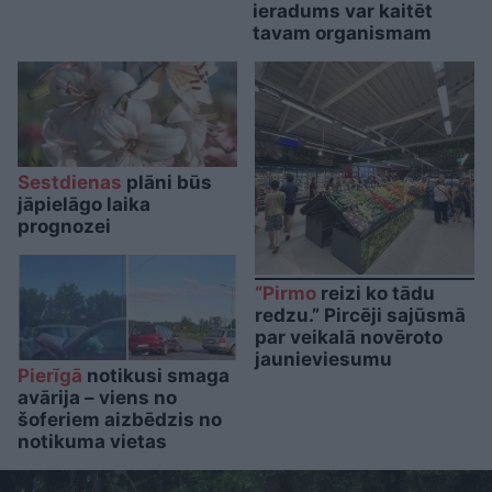
ieradums var kaitēt
tavam organismam
Sestdienas
plāni būs
jāpielāgo laika
prognozei
“Pirmo
reizi ko tādu
redzu.” Pircēji sajūsmā
par veikalā novēroto
jaunieviesumu
Pierīgā
notikusi smaga
avārija – viens no
šoferiem aizbēdzis no
notikuma vietas