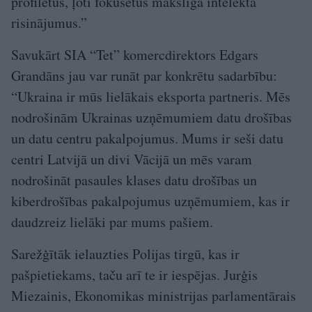
profilētus, ļoti fokusētus mākslīgā intelekta
risinājumus.”
Savukārt SIA “Tet” komercdirektors Edgars
Grandāns jau var runāt par konkrētu sadarbību:
“Ukraina ir mūs lielākais eksporta partneris. Mēs
nodrošinām Ukrainas uzņēmumiem datu drošības
un datu centru pakalpojumus. Mums ir seši datu
centri Latvijā un divi Vācijā un mēs varam
nodrošināt pasaules klases datu drošības un
kiberdrošības pakalpojumus uzņēmumiem, kas ir
daudzreiz lielāki par mums pašiem.
Sarežģītāk ielauzties Polijas tirgū, kas ir
pašpietiekams, taču arī te ir iespējas. Jurģis
Miezainis, Ekonomikas ministrijas parlamentārais