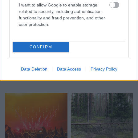
I want to allow Google to enable storage
related to security, including authentication
functionality and fraud prevention, and other
user protection.
Neērti un pat bīstami: 8
CONFIRM
vietas mājā, kur
nevajadzētu novietot
Data Deletion
Data Access
Privacy Policy
televizoru