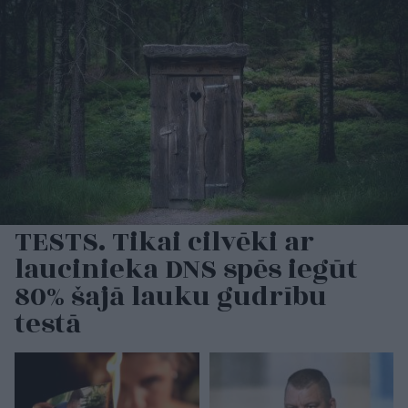
TESTS. Tikai cilvēki ar
laucinieka DNS spēs iegūt
80% šajā lauku gudrību
testā