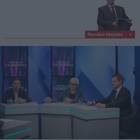
Romāns Meļņiks