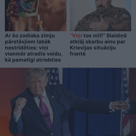
Ar šo zodiaka zīmju
“Viņi
tos mīl!” Slaidiņš
pārstāvjiem labāk
atklāj skarbu ainu par
nestrīdēties: viņi
Krievijas situāciju
vienmēr atradīs veidu,
frontē
kā pamatīgi atriebties