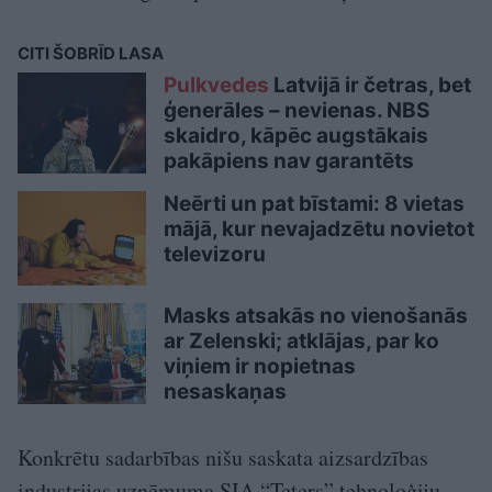
CITI ŠOBRĪD LASA
Pulkvedes
Latvijā ir četras, bet
ģenerāles – nevienas. NBS
skaidro, kāpēc augstākais
pakāpiens nav garantēts
Neērti un pat bīstami: 8 vietas
mājā, kur nevajadzētu novietot
televizoru
Masks atsakās no vienošanās
ar Zelenski; atklājas, par ko
viņiem ir nopietnas
nesaskaņas
Konkrētu sadarbības nišu saskata aizsardzības
industrijas uzņēmuma SIA “Teters” tehnoloģiju