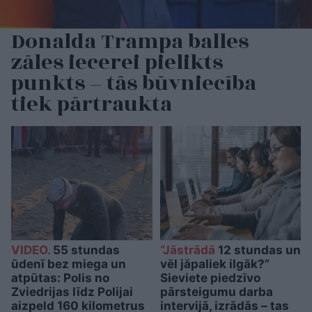
Donalda Trampa balles
zāles iecerei pielikts
punkts – tās būvniecība
tiek pārtraukta
VIDEO.
55 stundas
“Jāstrādā
12 stundas un
ūdenī bez miega un
vēl jāpaliek ilgāk?”
atpūtas: Polis no
Sieviete piedzīvo
Zviedrijas līdz Polijai
pārsteigumu darba
aizpeld 160 kilometrus
intervijā, izrādās – tas