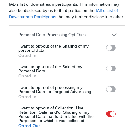
Lasīt citas ziņas
IAB’s list of downstream participants. This information may
also be disclosed by us to third parties on the
IAB’s List of
Downstream Participants
that may further disclose it to other
third parties.
Please note that this website/app uses one or more Google
Personal Data Processing Opt Outs
services and may gather and store information including but
not limited to your visit or usage behaviour. You may click to
I want to opt-out of the Sharing of my
personal data.
grant or deny consent to Google and its third-party tags to
Opted In
use your data for below specified purposes in below Google
consent section.
I want to opt-out of the Sale of my
Personal Data.
Opted In
I want to opt-out of processing my
Personal Data for Targeted Advertising.
Opted In
Masks
atsakās no
I want to opt-out of Collection, Use,
vienošanās ar Zelenski;
Retention, Sale, and/or Sharing of my
Personal Data that Is Unrelated with the
atklājas, par ko viņiem ir
Purposes for which it was collected.
Opted Out
nopietnas nesaskaņas