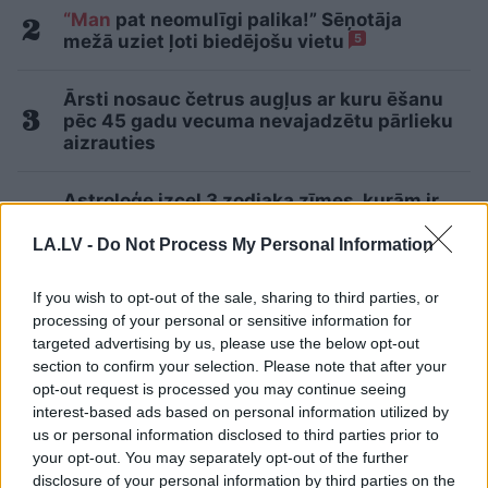
“Man
pat neomulīgi palika!” Sēņotāja
mežā uziet ļoti biedējošu vietu
5
Ārsti nosauc četrus augļus ar kuru ēšanu
pēc 45 gadu vecuma nevajadzētu pārlieku
aizrauties
Astroloģe izceļ 3 zodiaka zīmes, kurām ir
nosliece uz emocionālu kontroli pār citiem
cilvēkiem
LA.LV -
Do Not Process My Personal Information
If you wish to opt-out of the sale, sharing to third parties, or
Slaidiņš:
Izskatās, ka jaunais Ukrainas
processing of your personal or sensitive information for
bruņoto spēku virspavēlnieks ir nolēmis
targeted advertising by us, please use the below opt-out
mainīt pieeju
section to confirm your selection. Please note that after your
opt-out request is processed you may continue seeing
“Pirmo reizi ko tādu redzu.” Pircēji
interest-based ads based on personal information utilized by
sajūsmā par veikalā novēroto
us or personal information disclosed to third parties prior to
jaunieviesumu
your opt-out. You may separately opt-out of the further
disclosure of your personal information by third parties on the