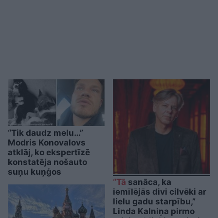
“Tik daudz melu…”
Modris Konovalovs
atklāj, ko ekspertīzē
konstatēja nošauto
suņu kuņģos
“Tā
sanāca, ka
iemīlējās divi cilvēki ar
lielu gadu starpību,”
Linda Kalniņa pirmo