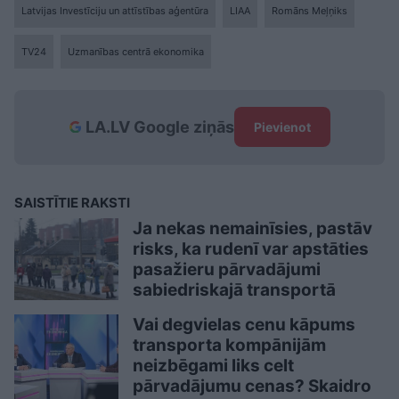
Latvijas Investīciju un attīstības aģentūra
LIAA
Romāns Meļņiks
TV24
Uzmanības centrā ekonomika
LA.LV Google ziņās
Pievienot
SAISTĪTIE RAKSTI
Ja nekas nemainīsies, pastāv
risks, ka rudenī var apstāties
pasažieru pārvadājumi
sabiedriskajā transportā
Vai degvielas cenu kāpums
transporta kompānijām
neizbēgami liks celt
pārvadājumu cenas? Skaidro