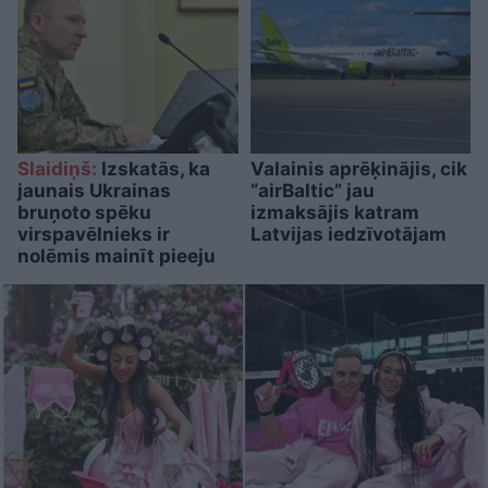
Slaidiņš:
Izskatās, ka
Valainis aprēķinājis, cik
jaunais Ukrainas
“airBaltic” jau
bruņoto spēku
izmaksājis katram
virspavēlnieks ir
Latvijas iedzīvotājam
nolēmis mainīt pieeju