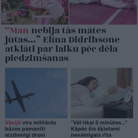
“Man
nebija tās mātes
jūtas…” Elīna Didrihsone
atklāti par laiku pēc dēla
piedzimšanas
Vācijā
virs militārās
“Vēl tikai 5 minūtes…”
bāzes pamanīti
Kāpēc šis šķietami
aizdomīgi droni
nevainīgais rīta