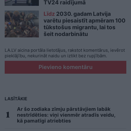
TV24 raidījumā
Līdz
2030. gadam Latvija
varētu piesaistīt apmēram 100
tūkstošus migrantu, lai tos
šeit nodarbinātu
LA.LV aicina portāla lietotājus, rakstot komentārus, ievērot
pieklājību, nekurināt naidu un iztikt bez rupjībām.
Pievieno komentāru
LASĪTĀKIE
Ar šo zodiaka zīmju pārstāvjiem labāk
nestrīdēties: viņi vienmēr atradīs veidu,
kā pamatīgi atriebties