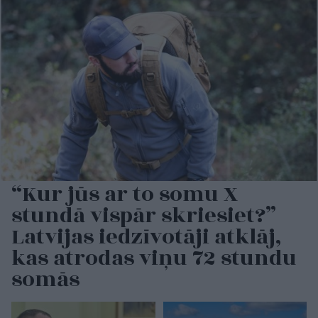
“Kur jūs ar to somu X
stundā vispār skriesiet?”
Latvijas iedzīvotāji atklāj,
kas atrodas viņu 72 stundu
somās