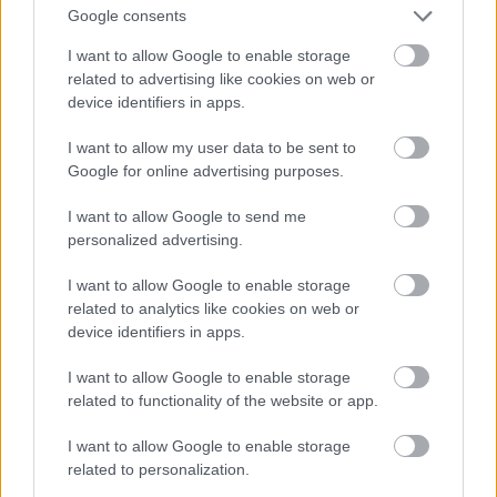
Google consents
I want to allow Google to enable storage
Atcelt
Ziņot
related to advertising like cookies on web or
device identifiers in apps.
I want to allow my user data to be sent to
Google for online advertising purposes.
I want to allow Google to send me
Pulkvedes
Latvijā ir
VIDEO. “Kārtējais Rīgas
personalized advertising.
četras, bet ģenerāles –
domes šedevrs!”
nevienas. NBS skaidro,
Šoferis dusmīgs par
I want to allow Google to enable storage
kāpēc augstākais
nejēdzīgo stabiņu
related to analytics like cookies on web or
pakāpiens nav
izvietojumu, kas
device identifiers in apps.
garantēts
patiesībā ir bīstams
I want to allow Google to enable storage
related to functionality of the website or app.
I want to allow Google to enable storage
related to personalization.