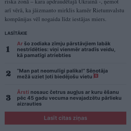
riska zonā – kara apdraudētajā Ukrainā -, ņemot
arī vērā, ka jāizmanto mirklis kamēr Rietumvalstu
kompānijas vēl nogaida līdz iestājas miers.
LASĪTĀKIE
Ar
šo zodiaka zīmju pārstāvjiem labāk
nestrīdēties: viņi vienmēr atradīs veidu,
kā pamatīgi atriebties
“Man pat neomulīgi palika!” Sēņotāja
mežā uziet ļoti biedējošu vietu
5
Ārsti
nosauc četrus augļus ar kuru ēšanu
pēc 45 gadu vecuma nevajadzētu pārlieku
aizrauties
Lasīt citas ziņas