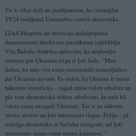
Tie ir tikai daži no jautājumiem, ko izrunājām
TV24 raidījumā Uzmanības centrā ekonomika.
LIAA Eksporta un inovāciju pakalpojumu
departamenta direktores pienākumu izpildītāja
Vita Balode-Andrūsa apliecina, ka uzņēmēju
interese par Ukrainas tirgu ir ļoti liela: “Man
liekas, ka mēs visi esam emocionāli iesaistījušies
par Ukrainas uzvaru. Es redzu, ka Ukraina ir mūsu
nākotnes investīcija – tagad mūsu valsts atbalsts un
pēc tam ekonomiskā atdeve atbalstam, ko mēs kā
valsts esam snieguši Ukrainai. Tas ir uz nākotni
vērsts, atvērts un ļoti interesants tirgus. Polija – jā,
milzīga ekonomika ar lielisku izaugsmi, arī ļoti
interesants tirgus tepat mums kaimiņos.”