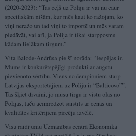
(2020-2023): “Tas ceļš uz Poliju ir vai nu caur
specifiskām nišām, kur mēs kaut ko ražojam, ko
viņi neražo un tad viņi to importē un mēs varam
piedāvāt, vai arī, ja Polija ir tikai starpposms
kādam lielākam tirgum.”
Vita Balode-Andrūsa pie šī norāda: “Iespējas ir.
Mums ir konkurētspējīgi produkti ar augstu
pievienoto vērtību. Viens no čempioniem starp
Latvijas eksportētājiem uz Poliju ir “Balticovo””.
Tas šķiet dīvaini, jo mūsu tirgū ir vistu olas no
Polijas, taču acīmredzot saistīts ar cenas un
kvalitātes kritērijiem pircēju izvēlē.
Visu raidījumu Uzmanības centrā Ekonomika
skatieties TV24 vai portālā La.lv pie šī raksta.