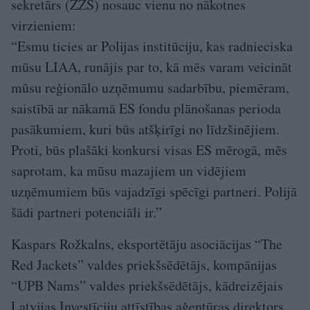
sekretārs (ZZS) nosauc vienu no nākotnes
virzieniem:
“Esmu ticies ar Polijas institūciju, kas radnieciska
mūsu LIAA, runājis par to, kā mēs varam veicināt
mūsu reģionālo uzņēmumu sadarbību, piemēram,
saistībā ar nākamā ES fondu plānošanas perioda
pasākumiem, kuri būs atšķirīgi no līdzšinējiem.
Proti, būs plašāki konkursi visas ES mērogā, mēs
saprotam, ka mūsu mazajiem un vidējiem
uzņēmumiem būs vajadzīgi spēcīgi partneri. Polijā
šādi partneri potenciāli ir.”
Kaspars Rožkalns, eksportētāju asociācijas “The
Red Jackets” valdes priekšsēdētājs, kompānijas
“UPB Nams” valdes priekšsēdētājs, kādreizējais
Latvijas Investīciju attīstības aģentūras direktors