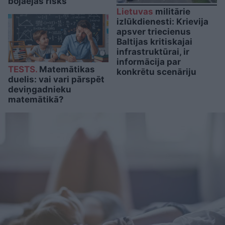
bojāejas risks
Lietuvas
militārie
izlūkdienesti: Krievija
apsver triecienus
Baltijas kritiskajai
infrastruktūrai, ir
informācija par
TESTS.
Matemātikas
konkrētu scenāriju
duelis: vai vari pārspēt
deviņgadnieku
matemātikā?