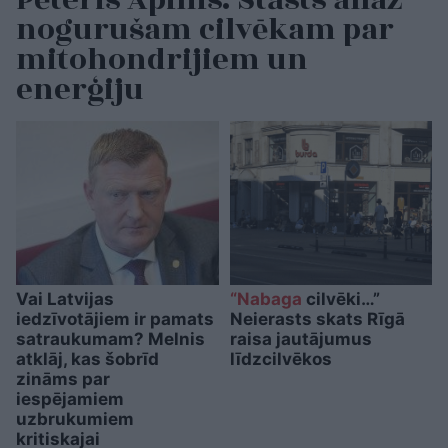
Pēteris Apinis: Stāsts allaž
nogurušam cilvēkam par
mitohondrijiem un
enerģiju
Vai Latvijas
“Nabaga
cilvēki…”
iedzīvotājiem ir pamats
Neierasts skats Rīgā
satraukumam? Melnis
raisa jautājumus
atklāj, kas šobrīd
līdzcilvēkos
zināms par
iespējamiem
uzbrukumiem
kritiskajai