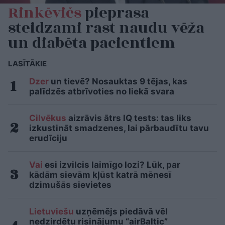
Rinkēvičs
pieprasa
steidzami rast naudu vēža
un diabēta pacientiem
LASĪTĀKIE
Dzer
un tievē? Nosauktas 9 tējas, kas
palīdzēs atbrīvoties no liekā svara
Cilvēkus
aizrāvis ātrs IQ tests: tas liks
izkustināt smadzenes, lai pārbaudītu tavu
erudīciju
Vai
esi izvilcis laimīgo lozi? Lūk, par
kādām sievām kļūst katrā mēnesī
dzimušās sievietes
Lietuviešu
uzņēmējs piedāvā vēl
nedzirdētu risinājumu “airBaltic”