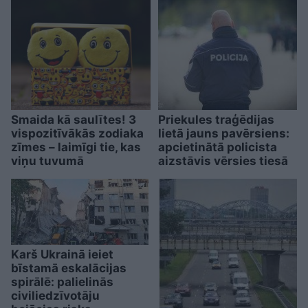
Smaida kā saulītes! 3
Priekules traģēdijas
vispozitīvākās zodiaka
lietā jauns pavērsiens:
zīmes – laimīgi tie, kas
apcietinātā policista
viņu tuvumā
aizstāvis vērsies tiesā
Karš Ukrainā ieiet
bīstamā eskalācijas
spirālē: palielinās
civiliedzīvotāju