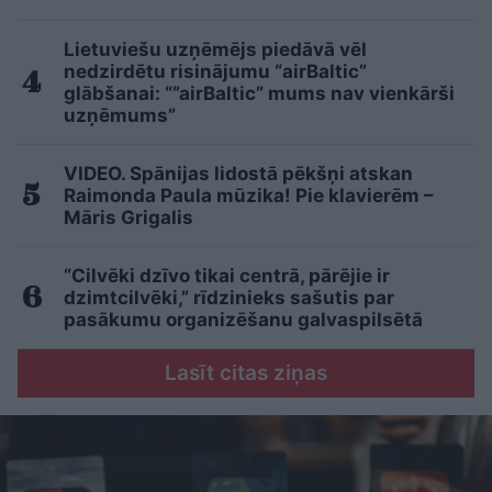
Lietuviešu uzņēmējs piedāvā vēl
nedzirdētu risinājumu “airBaltic”
glābšanai: “”airBaltic” mums nav vienkārši
uzņēmums”
VIDEO. Spānijas lidostā pēkšņi atskan
Raimonda Paula mūzika! Pie klavierēm –
Māris Grigalis
“Cilvēki dzīvo tikai centrā, pārējie ir
dzimtcilvēki,” rīdzinieks sašutis par
pasākumu organizēšanu galvaspilsētā
Lasīt citas ziņas