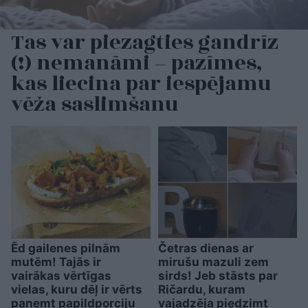
Tas var piezagties gandrīz
(!) nemanāmi – pazīmes,
kas liecina par iespējamu
vēža saslimšanu
Ēd gailenes pilnām
Četras dienas ar
mutēm! Tajās ir
mirušu mazuli zem
vairākas vērtīgas
sirds! Jeb stāsts par
vielas, kuru dēļ ir vērts
Ričardu, kuram
paņemt papildporciju
vajadzēja piedzimt