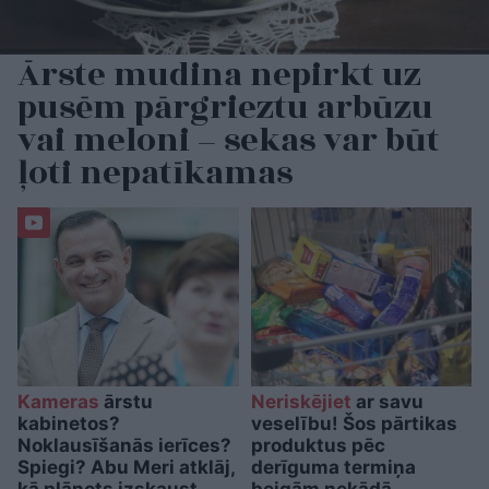
Ārste mudina nepirkt uz
pusēm pārgrieztu arbūzu
vai meloni – sekas var būt
ļoti nepatīkamas
Kameras
ārstu
Neriskējiet
ar savu
kabinetos?
veselību! Šos pārtikas
Noklausīšanās ierīces?
produktus pēc
Spiegi? Abu Meri atklāj,
derīguma termiņa