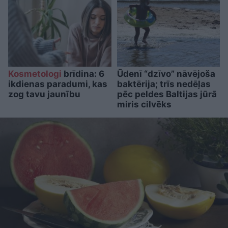
Kosmetologi
brīdina: 6
Ūdenī “dzīvo” nāvējoša
ikdienas paradumi, kas
baktērija; trīs nedēļas
zog tavu jaunību
pēc peldes Baltijas jūrā
miris cilvēks