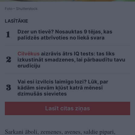
Foto – Shutterstock
LASĪTĀKIE
Dzer un tievē? Nosauktas 9 tējas, kas
palīdzēs atbrīvoties no liekā svara
Cilvēkus
aizrāvis ātrs IQ tests: tas liks
izkustināt smadzenes, lai pārbaudītu tavu
erudīciju
Vai esi izvilcis laimīgo lozi? Lūk, par
kādām sievām kļūst katrā mēnesī
dzimušās sievietes
Lasīt citas ziņas
Sarkani āboli, zemenes, avenes, saldie pipari,