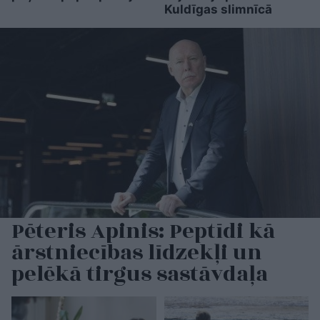
Kuldīgas slimnīcā
Pēteris Apinis: Peptīdi kā
ārstniecības līdzekļi un
pelēkā tirgus sastāvdaļa