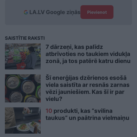
LA.LV Google ziņās
Pievienot
SAISTĪTIE RAKSTI
7 dārzeņi, kas palīdz
atbrīvoties no taukiem vidukļa
zonā, ja tos patērē katru dienu
Šī enerģijas dzērienos esošā
viela saistīta ar resnās zarnas
vēzi jauniešiem. Kas šī ir par
vielu?
10
produkti, kas “svilina
taukus” un paātrina vielmaiņu