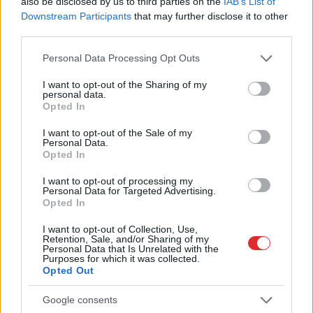
also be disclosed by us to third parties on the
IAB’s List of
Downstream Participants
that may further disclose it to other
third parties.
Please note that this website/app uses one or more Google
Personal Data Processing Opt Outs
services and may gather and store information including but
Speciālisti
konsultē: Rudens vīrusi, klepus
not limited to your visit or usage behaviour. You may click to
I want to opt-out of the Sharing of my
personal data.
profilakse un ārstēšanas iespējas
grant or deny consent to Google and its third-party tags to
Opted In
use your data for below specified purposes in below Google
consent section.
I want to opt-out of the Sale of my
Personal Data.
Opted In
I want to opt-out of processing my
Personal Data for Targeted Advertising.
Opted In
Speciālistu padomi
Menopauze
un sirds
I want to opt-out of Collection, Use,
mentālās veselības
veselība – klusais
Retention, Sale, and/or Sharing of my
profilaksei
risks, par kuru
Personal Data that Is Unrelated with the
sievietēm jāzina
Purposes for which it was collected.
Opted Out
Google consents
1 no 10