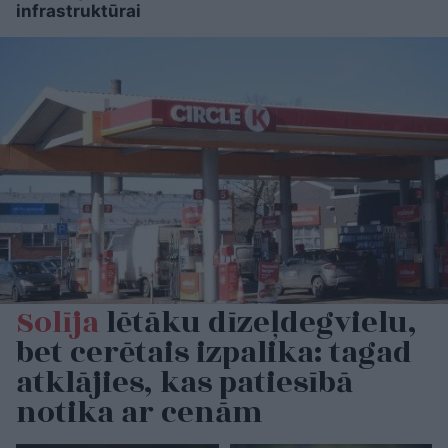
infrastruktūrai
Solīja
lētāku dīzeļdegvielu,
bet cerētais izpalika: tagad
atklājies, kas patiesībā
notika ar cenām