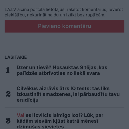
LA.LV aicina portāla lietotājus, rakstot komentārus, ievērot
pieklājību, nekurināt naidu un iztikt bez rupjībām.
Pievieno komentāru
LASĪTĀKIE
Dzer un tievē? Nosauktas 9 tējas, kas
palīdzēs atbrīvoties no liekā svara
Cilvēkus aizrāvis ātrs IQ tests: tas liks
izkustināt smadzenes, lai pārbaudītu tavu
erudīciju
Vai
esi izvilcis laimīgo lozi? Lūk, par
kādām sievām kļūst katrā mēnesī
dzimušās sievietes