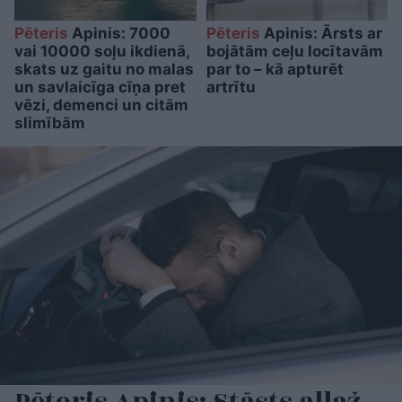
Pēteris
Apinis: 7000
Pēteris
Apinis: Ārsts ar
vai 10000 soļu ikdienā,
bojātām ceļu locītavām
skats uz gaitu no malas
par to – kā apturēt
un savlaicīga cīņa pret
artrītu
vēzi, demenci un citām
slimībām