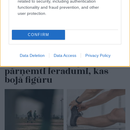
related to security, including authentication
functionality and fraud prevention, and other
user protection.
CONFIRM
“Apēdīšu, lai neaiziet postā”
Data Deletion
Data Access
Privacy Policy
un citi no padomju laikiem
pārņemti ieradumi, kas
bojā figūru