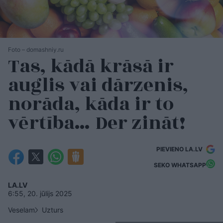
Foto – domashniy.ru
Tas, kādā krāsā ir
auglis vai dārzenis,
norāda, kāda ir to
vērtība… Der zināt!
PIEVIENO LA.LV
SEKO WHATSAPP
LA.LV
6:55, 20. jūlijs 2025
Veselam
Uzturs