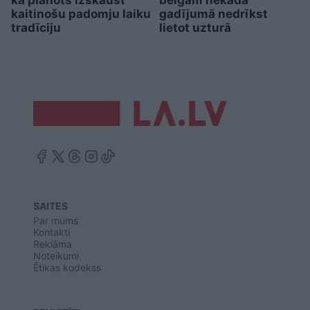
kā plānots izskaust
beigām nekādā
kaitinošu padomju laiku
gadījumā nedrīkst
tradīciju
lietot uzturā
SAITES
Par mums
Kontakti
Reklāma
Noteikumi
Ētikas kodekss