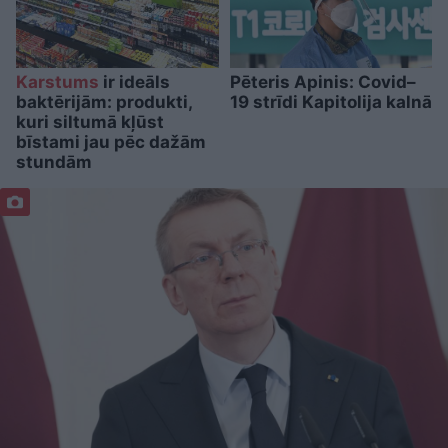
Karstums
ir ideāls
Pēteris Apinis: Covid–
baktērijām: produkti,
19 strīdi Kapitolija kalnā
kuri siltumā kļūst
bīstami jau pēc dažām
stundām