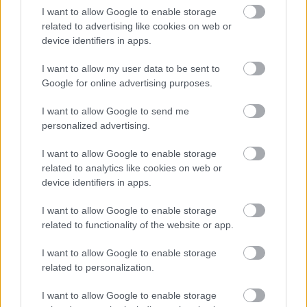
I want to allow Google to enable storage
Atcelt
Ziņot
related to advertising like cookies on web or
device identifiers in apps.
I want to allow my user data to be sent to
Google for online advertising purposes.
I want to allow Google to send me
personalized advertising.
Pēteris
Apinis:
Vērtīgākie
dārzeņi,
I want to allow Google to enable storage
Amerikas Sirds
augļi un ogas, ko
related to analytics like cookies on web or
asociācija iesaka dzert
augustā jāēd “tonnām”
device identifiers in apps.
līdz 5 tasītēm kafijas
veselības uzlabošanas
I want to allow Google to enable storage
nolūkos
related to functionality of the website or app.
I want to allow Google to enable storage
related to personalization.
I want to allow Google to enable storage