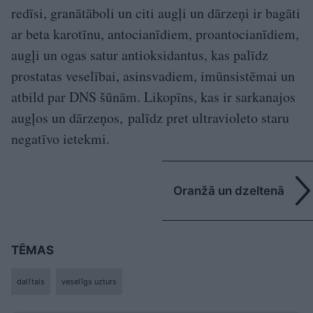
redīsi, granātāboli un citi augļi un dārzeņi ir bagāti
ar beta karotīnu, antocianīdiem, proantocianīdiem,
augļi un ogas satur antioksidantus, kas palīdz
prostatas veselībai, asinsvadiem, imūnsistēmai un
atbild par DNS šūnām. Likopīns, kas ir sarkanajos
augļos un dārzeņos, palīdz pret ultravioleto staru
negatīvo ietekmi.
Oranžā un dzeltenā
TĒMAS
dalītais
veselīgs uzturs