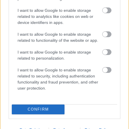
zaudējumi esot
iespaidīgi
I want to allow Google to enable storage
related to analytics like cookies on web or
device identifiers in apps.
I want to allow Google to enable storage
related to functionality of the website or app.
Gribi atbrīvoties no 5
kg liekā svara? Tad
I want to allow Google to enable storage
brokastis ir jāēd šajā
related to personalization.
laikā!
I want to allow Google to enable storage
Vai
zem jūsu gultas ir
related to security, including authentication
ūdens ādere?
functionality and fraud prevention, and other
Rīkstnieks iesaka
user protection.
vienkāršu pārbaudi
Degvielas
cenas var
nekristies vēl ilgi…
CONFIRM
Ekonomikas ministrijā
pastāsta, kāds ir
tālākais rīcības plāns