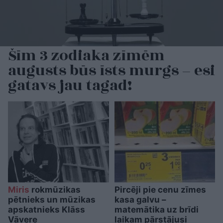
Šīm 3 zodiaka zīmēm
augusts būs īsts murgs – esi
gatavs jau tagad!
Miris
rokmūzikas
Pircēji pie cenu zīmes
pētnieks un mūzikas
kasa galvu –
apskatnieks Klāss
matemātika uz brīdi
Vāvere
laikam pārstājusi