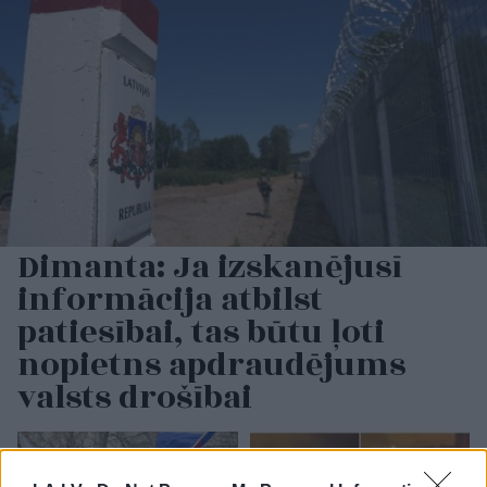
Dimanta: Ja izskanējusī
informācija atbilst
patiesībai, tas būtu ļoti
nopietns apdraudējums
valsts drošībai