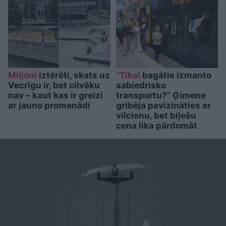
Miljoni
iztērēti, skats uz
“Tikai
bagātie izmanto
Vecrīgu ir, bet cilvēku
sabiedrisko
nav – kaut kas ir greizi
transportu?” Ģimene
ar jauno promenādi
gribēja pavizināties ar
vilcienu, bet biļešu
cena lika pārdomāt