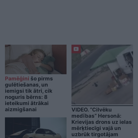
Pamēģini
šo pirms
gulētiešanas, un
iemigsi tik ātri, cik
noguris bērns: 8
ieteikumi ātrākai
aizmigšanai
VIDEO. “Cilvēku
medības” Hersonā:
Krievijas drons uz ielas
mērķtiecīgi vajā un
uzbrūk tirgotājam