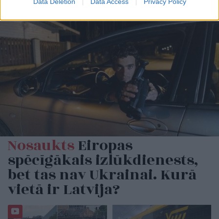
Data Deletion
Data Access
Privacy Policy
Nosaukts
Eiropas
spēcīgākais izlūkdienests,
bet tas nav Ukrainai. Kurā
vietā ir Latvija?