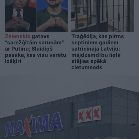
Zelenskis
gatavs
Traģēdija, kas pirms
“sarežģītām sarunām”
septiņiem gadiem
ar Putinu; Slaidiņš
satricināja Latviju:
pasaka, kas visu varētu
mājdzemdību lietā
izšķirt
stājies spēkā
cietumsods