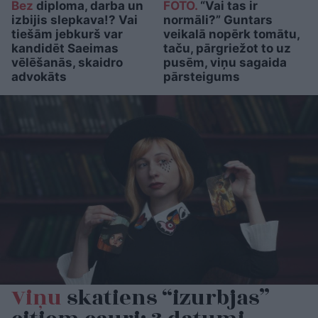
Bez
diploma, darba un
FOTO.
“Vai tas ir
izbijis slepkava!? Vai
normāli?” Guntars
tiešām jebkurš var
veikalā nopērk tomātu,
kandidēt Saeimas
taču, pārgriežot to uz
vēlēšanās, skaidro
pusēm, viņu sagaida
advokāts
pārsteigums
Viņu
skatiens “izurbjas”