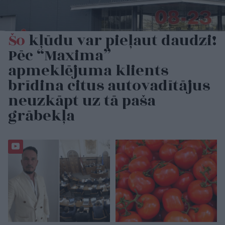
Šo
kļūdu var pieļaut daudzi!
Pēc “Maxima”
apmeklējuma klients
brīdina citus autovadītājus
neuzkāpt uz tā paša
grābekļa