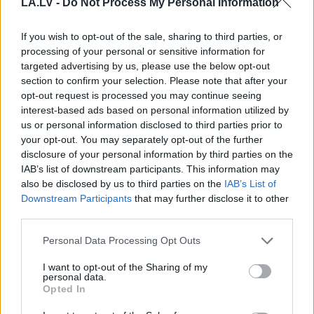
LA.LV -
Do Not Process My Personal Information
If you wish to opt-out of the sale, sharing to third parties, or
processing of your personal or sensitive information for
targeted advertising by us, please use the below opt-out
section to confirm your selection. Please note that after your
Kā
duncis mugurā!
VIDEO. Smaga nakts
opt-out request is processed you may continue seeing
Bagātā Krievijas
Odesā – Krievijas
interest-based ads based on personal information utilized by
kaimiņvalsts praktiski
triecienos sagrautas
us or personal information disclosed to third parties prior to
atteikusies no Krievijas
ēkas un ievainoti cilvēki
your opt-out. You may separately opt-out of the further
naftas iepirkšanas
disclosure of your personal information by third parties on the
IAB’s list of downstream participants. This information may
also be disclosed by us to third parties on the
IAB’s List of
Downstream Participants
that may further disclose it to other
third parties.
Please note that this website/app uses one or more Google
Personal Data Processing Opt Outs
services and may gather and store information including but
not limited to your visit or usage behaviour. You may click to
I want to opt-out of the Sharing of my
personal data.
grant or deny consent to Google and its third-party tags to
Opted In
use your data for below specified purposes in below Google
consent section.