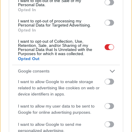
I want to opt-out of the Sale of my
Personal Data.
Opted In
Teju 1900 eiro mēnesī!
I want to opt-out of processing my
Personal Data for Targeted Advertising.
Viena ieslodzītā uzturēšana
Opted In
Latvijā kļūst arvien
I want to opt-out of Collection, Use,
dārgāka
Retention, Sale, and/or Sharing of my
Personal Data that Is Unrelated with the
Purposes for which it was collected.
Opted Out
Google consents
I want to allow Google to enable storage
Atcelt
Ziņot
related to advertising like cookies on web or
device identifiers in apps.
I want to allow my user data to be sent to
Ukrainā
noslēgusies 40
Šodien
laikapstākļi
Google for online advertising purposes.
dienu operācija.
neliks vilties! Gaiss
Zelenskis norāda, ka ir
iesils līdz +25 grādiem
I want to allow Google to send me
apmierināts un
personalized advertising.