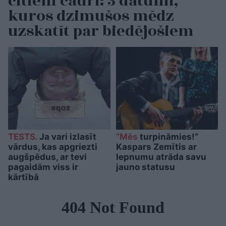
citiem cauri: 3 datumi,
kuros dzimušos mēdz
uzskatīt par biedējošiem
TESTS.
Ja vari izlasīt
“Mēs
turpināmies!”
vārdus, kas apgriezti
Kaspars Zemītis ar
augšpēdus, ar tevi
lepnumu atrāda savu
pagaidām viss ir
jauno statusu
kārtībā