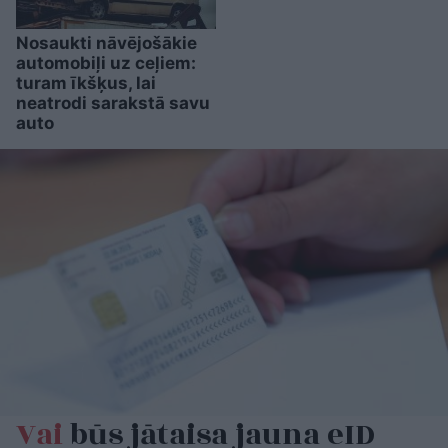
Nosaukti nāvējošākie
automobiļi uz ceļiem:
turam īkšķus, lai
neatrodi sarakstā savu
auto
Vai
būs jātaisa jauna eID