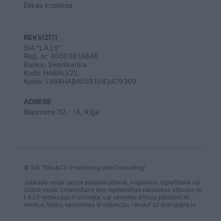
Ētikas kodekss
REKVIZĪTI
SIA "LA.LV"
Reģ. nr. 40003616846
Banka: Swedbanka
Kods: HABALV22
Konts: LV64HABA0551043479309
ADRESE
Blaumaņa 32 - 1A, Rīga
© SIA "Ekis&Co-Positioning and Consulting"
Jebkāda veida satura pārpublicēšana, kopēšana, izplatīšana vai
citāda veida izmantošana bez iepriekšējas rakstiskas atļaujas no
LA.LV redakcijas ir aizliegta. Lai saņemtu atļauju pārpublicēt
rakstus, lūdzu, sazinieties ar redakciju, rakstot uz
svarigi@la.lv