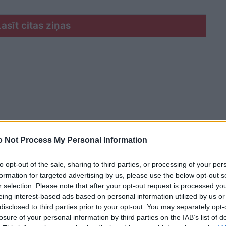
Lasīt citas ziņas
 Not Process My Personal Information
to opt-out of the sale, sharing to third parties, or processing of your per
formation for targeted advertising by us, please use the below opt-out s
r selection. Please note that after your opt-out request is processed y
eing interest-based ads based on personal information utilized by us or
disclosed to third parties prior to your opt-out. You may separately opt-
losure of your personal information by third parties on the IAB’s list of
OM) paziņoja, ka “spēcīgie” triecieni ir atbilde