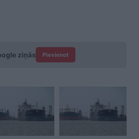
ogle ziņās
Pievienot