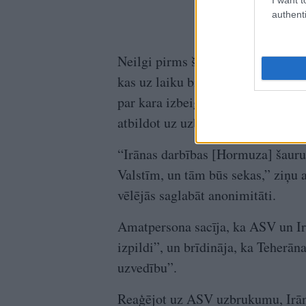
authenti
Neilgi pirms šiem triecieniem ASV
kas uz laiku bija atceltas saskaņā
par kara izbeigšanu un Hormuza ša
atbildot uz uzbrukumiem trim t
“Irānas darbības [Hormuza] šaur
Valstīm, un tām būs sekas,” ziņu
vēlējās saglabāt anonimitāti.
Amatpersona sacīja, ka ASV un Ir
izpildi”, un brīdināja, ka Teherān
uzvedību”.
Reaģējot uz ASV uzbrukumu, Irāna