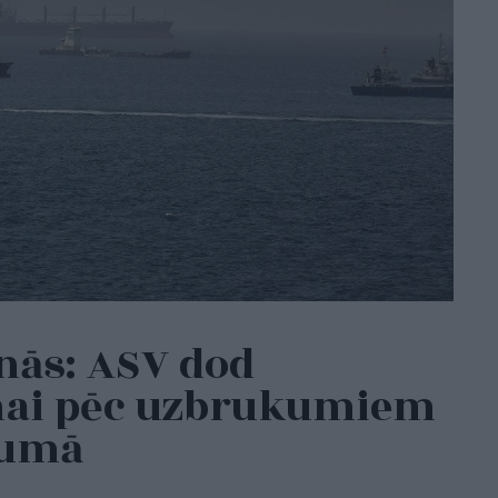
nās: ASV dod
ānai pēc uzbrukumiem
rumā