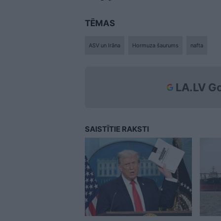
TĒMAS
ASV un Irāna
Hormuza šaurums
nafta
LA.LV Go
SAISTĪTIE RAKSTI