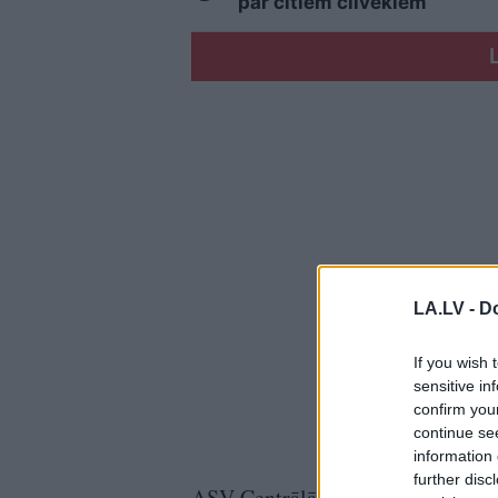
pār citiem cilvēkiem
LA.LV -
Do
If you wish 
sensitive in
confirm you
continue se
information 
further disc
ASV Centrālā pavēlniecība (CENTC