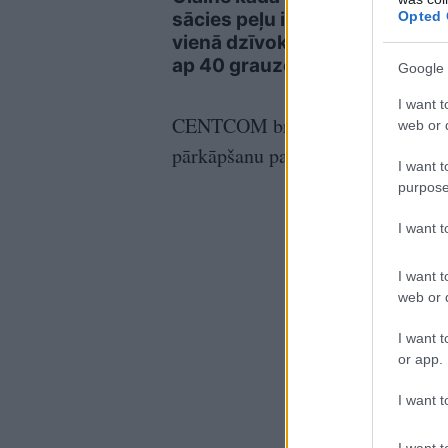
Opted 
sācies peļu iebrukums:
zaud
vienā dzīvoklī notverts
spēj
ap 40 grauzēju
stei
Google 
I want t
CENTCOM brīdināja, ka ASV armija
web or d
pārkāpšanu par uguns pārtraukšan
I want t
purpose
I want 
I want t
web or d
I want t
or app.
I want t
I want t