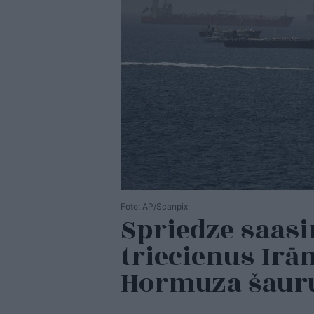
Foto: AP/Scanpix
Spriedze saasi
triecienus Ir
Hormuza šau