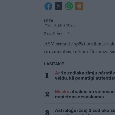
LETA
7:28, 8. jūlijs 2026
Ziņas
Ārzemēs
ASV bruņotie spēki otrdienas vak
tirdzniecības kuģiem Hormuza š
LASĪTĀKIE
Ar
šo zodiaka zīmju pārstāvj
veidu, kā pamatīgi atriebtie
Masks
atsakās no vienošanās
nopietnas nesaskaņas
Astroloģe izceļ 3 zodiaka z