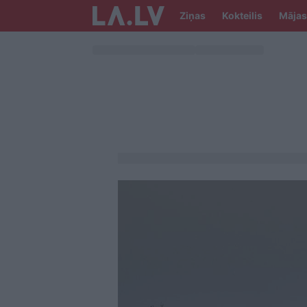
Ziņas
Kokteilis
Mājas