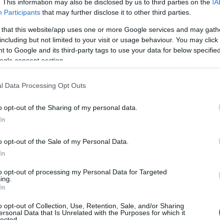
. This information may also be disclosed by us to third parties on the
IA
s šķērsoja Hormuza šaurumu, un “radīs lielas
Participants
that may further disclose it to other third parties.
em komerciālajiem kravu pārvadājumiem”.
 that this website/app uses one or more Google services and may gath
including but not limited to your visit or usage behaviour. You may click 
ti triecieni vairāk nekā 80 mērķiem, tajā skaitā
 to Google and its third-party tags to use your data for below specifi
ogle consent section.
pretkuģu raķešu iekārtām un vairāk nekā 60 Irānas
.
l Data Processing Opt Outs
o opt-out of the Sharing of my personal data.
In
o opt-out of the Sale of my Personal Data.
In
to opt-out of processing my Personal Data for Targeted
ing.
In
pie Bērzciema
Eiropa sola aizvērt
o opt-out of Collection, Use, Retention, Sale, and/or Sharing
ersonal Data that Is Unrelated with the Purposes for which it
s situācija – jahta
Krievijas gāzes krānu,
lected.