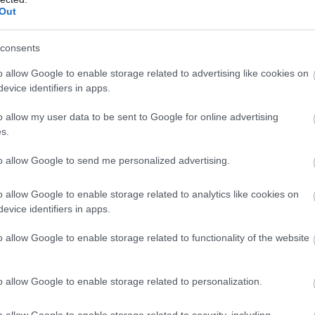
Out
ējusi vadības
bet jūnijā to atgriezusi
as; brīvprātīgie
vaļā vēl plašāk
Atcelt
Ziņot
dz palīgā
consents
o allow Google to enable storage related to advertising like cookies on
 ir gatava sodīt Irānu par jebkuru vienošanās
evice identifiers in apps.
u.
o allow my user data to be sent to Google for online advertising
s.
to allow Google to send me personalized advertising.
o allow Google to enable storage related to analytics like cookies on
evice identifiers in apps.
o allow Google to enable storage related to functionality of the website
o allow Google to enable storage related to personalization.
o allow Google to enable storage related to security, including