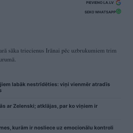
PIEVIENO LA.LV
SEKO WHATSAPP
arā sāka triecienus Irānai pēc uzbrukumiem trim
aurumā.
iem labāk nestrīdēties: viņi vienmēr atradīs
s
 ar Zelenski; atklājas, par ko viņiem ir
īmes, kurām ir nosliece uz emocionālu kontroli