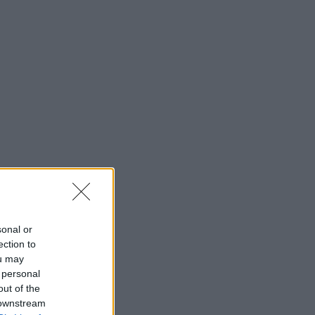
sonal or
ection to
ou may
 personal
out of the
 downstream