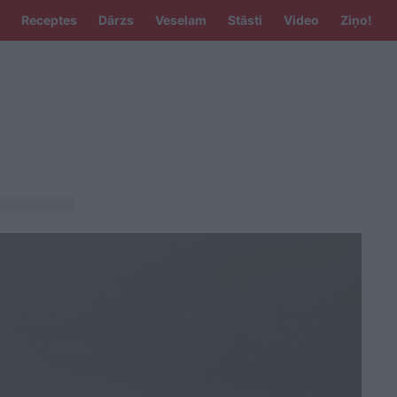
Receptes
Dārzs
Veselam
Stāsti
Video
Ziņo!