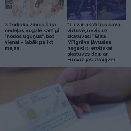
3
zodiaka zīmes šajā
“Tā var ākstīties savā
nedēļas nogalē kārtīgi
virtuvē, nevis uz
“nodos uguņus”, bet
skatuves!” Elita
vienai – labāk palikt
Mīlgrāve ļāvusies
mājās
negaidīti erotiskai
skatuves deja ar
Eirovīzijas zvaigzni