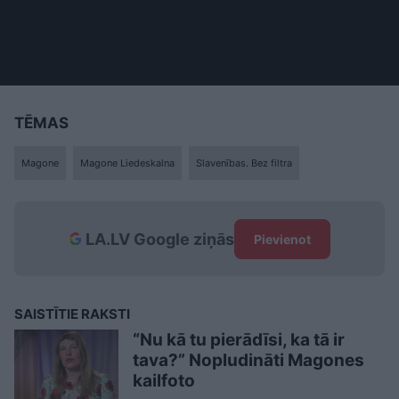
TĒMAS
Magone
Magone Liedeskalna
Slavenības. Bez filtra
LA.LV Google ziņās
Pievienot
SAISTĪTIE RAKSTI
“Nu kā tu pierādīsi, ka tā ir
tava?” Nopludināti Magones
kailfoto