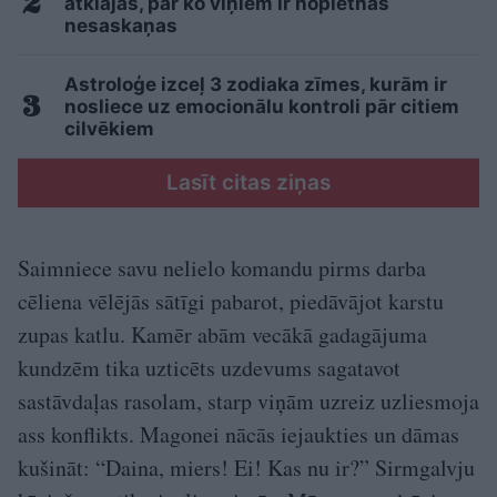
atklājas, par ko viņiem ir nopietnas
nesaskaņas
Astroloģe izceļ 3 zodiaka zīmes, kurām ir
nosliece uz emocionālu kontroli pār citiem
cilvēkiem
Lasīt citas ziņas
Saimniece savu nelielo komandu pirms darba
cēliena vēlējās sātīgi pabarot, piedāvājot karstu
zupas katlu. Kamēr abām vecākā gadagājuma
kundzēm tika uzticēts uzdevums sagatavot
sastāvdaļas rasolam, starp viņām uzreiz uzliesmoja
ass konflikts. Magonei nācās iejaukties un dāmas
kušināt: “Daina, miers! Ei! Kas nu ir?” Sirmgalvju