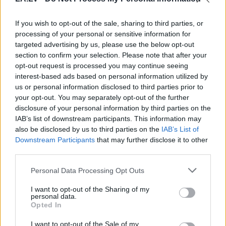
If you wish to opt-out of the sale, sharing to third parties, or
processing of your personal or sensitive information for
targeted advertising by us, please use the below opt-out
section to confirm your selection. Please note that after your
opt-out request is processed you may continue seeing
interest-based ads based on personal information utilized by
us or personal information disclosed to third parties prior to
your opt-out. You may separately opt-out of the further
“Tā
sanāca, ka iemīlējās
disclosure of your personal information by third parties on the
IAB’s list of downstream participants. This information may
divi cilvēki ar lielu gadu
also be disclosed by us to third parties on the
IAB’s List of
starpību,” Linda Kalniņa
Downstream Participants
that may further disclose it to other
third parties.
pirmo reizi publiski
apstiprina laulību ar
Please note that this website/app uses one or more Google
Personal Data Processing Opt Outs
services and may gather and store information including but
Džilindžeru
not limited to your visit or usage behaviour. You may click to
I want to opt-out of the Sharing of my
personal data.
grant or deny consent to Google and its third-party tags to
Opted In
LASĪTĀKIE
use your data for below specified purposes in below Google
consent section.
I want to opt-out of the Sale of my