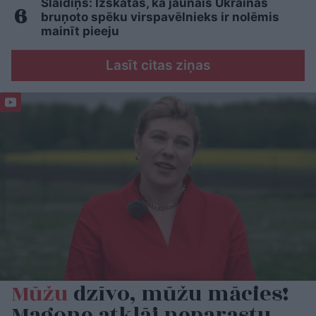
Slaidiņš: Izskatās, ka jaunais Ukrainas
bruņoto spēku virspavēlnieks ir nolēmis
mainīt pieeju
Lasīt citas ziņas
Mūžu
dzīvo, mūžu mācies!
Magone atklāj neparastu