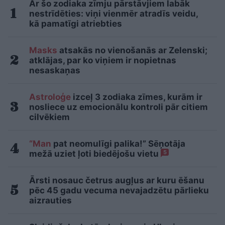
Ar šo zodiaka zīmju pārstāvjiem labāk
nestrīdēties: viņi vienmēr atradīs veidu,
kā pamatīgi atriebties
Masks
atsakās no vienošanās ar Zelenski;
atklājas, par ko viņiem ir nopietnas
nesaskaņas
Astroloģe
izceļ 3 zodiaka zīmes, kurām ir
nosliece uz emocionālu kontroli pār citiem
cilvēkiem
“Man
pat neomulīgi palika!” Sēņotāja
mežā uziet ļoti biedējošu vietu
5
Ārsti nosauc četrus augļus ar kuru ēšanu
pēc 45 gadu vecuma nevajadzētu pārlieku
aizrauties