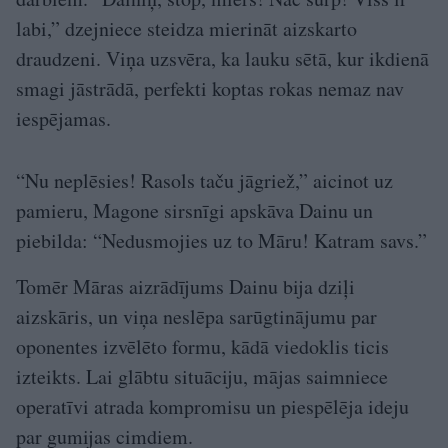
labi,” dzejniece steidza mierināt aizskarto
draudzeni. Viņa uzsvēra, ka lauku sētā, kur ikdienā
smagi jāstrādā, perfekti koptas rokas nemaz nav
iespējamas.
“Nu neplēsies! Rasols taču jāgriež,” aicinot uz
pamieru, Magone sirsnīgi apskāva Dainu un
piebilda: “Nedusmojies uz to Māru! Katram savs.”
Tomēr Māras aizrādījums Dainu bija dziļi
aizskāris, un viņa neslēpa sarūgtinājumu par
oponentes izvēlēto formu, kādā viedoklis ticis
izteikts. Lai glābtu situāciju, mājas saimniece
operatīvi atrada kompromisu un piespēlēja ideju
par gumijas cimdiem.