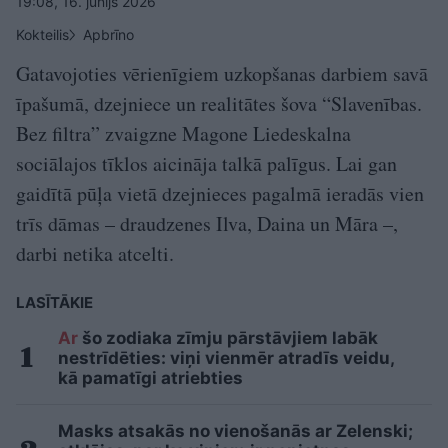
19:08, 16. jūnijs 2026
Kokteilis
Apbrīno
Gatavojoties vērienīgiem uzkopšanas darbiem savā
īpašumā, dzejniece un realitātes šova “Slavenības.
Bez filtra” zvaigzne Magone Liedeskalna
sociālajos tīklos aicināja talkā palīgus. Lai gan
gaidītā pūļa vietā dzejnieces pagalmā ieradās vien
trīs dāmas – draudzenes Ilva, Daina un Māra –,
darbi netika atcelti.
LASĪTĀKIE
Ar
šo zodiaka zīmju pārstāvjiem labāk
nestrīdēties: viņi vienmēr atradīs veidu,
kā pamatīgi atriebties
Masks atsakās no vienošanās ar Zelenski;