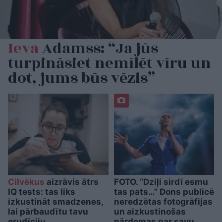
Ieva
Adamss: “Ja jūs
turpināsiet nemīlēt vīru un
dot, jums būs vēzis”
Cilvēkus
aizrāvis ātrs
FOTO. “Dziļi sirdī esmu
IQ tests: tas liks
tas pats…” Dons publicē
izkustināt smadzenes,
neredzētas fotogrāfijas
lai pārbaudītu tavu
un aizkustinošas
erudīciju
pārdomas par savu