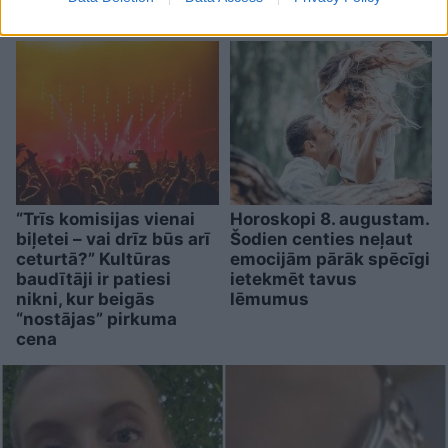
atriebties
“Trīs komisijas vienai
Horoskopi 8. augustam.
biļetei – vai drīz būs arī
Šodien centies neļaut
ceturtā?” Kultūras
emocijām pārāk spēcīgi
baudītāji ir patiesi
ietekmēt tavus
nikni, kur beigās
lēmumus
“nostājas” pirkuma
cena