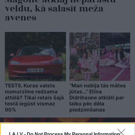
veidu, kā salasīt meža
avenes
TESTS. Kuras valsts
“Man nebija tās mātes
numurzīme redzama
jūtas…” Elīna
attēlā? Tikai retais šajā
Didrihsone atklāti par
testā iegūst vismaz
laiku pēc dēla
90%
piedzimšanas
LA.LV -
Do Not Process My Personal Information