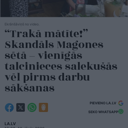
Ekrānšāviņš no video.
“Trakā mātīte!”
Skandāls Magones
sētā – vienīgās
talcinieces salekušās
vēl pirms darbu
sākšanas
PIEVIENO LA.LV
SEKO WHATSAPP
LA.LV