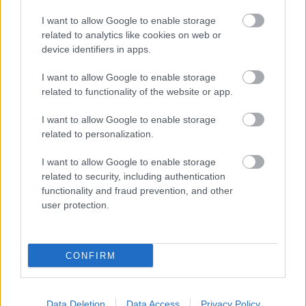
I want to allow Google to enable storage
related to analytics like cookies on web or
device identifiers in apps.
I want to allow Google to enable storage
related to functionality of the website or app.
I want to allow Google to enable storage
related to personalization.
I want to allow Google to enable storage
related to security, including authentication
functionality and fraud prevention, and other
user protection.
Ar šo zodiaka zīmju
pārstāvjiem labāk
CONFIRM
nestrīdēties: viņi vienmēr
atradīs veidu, kā pamatīgi
Data Deletion
Data Access
Privacy Policy