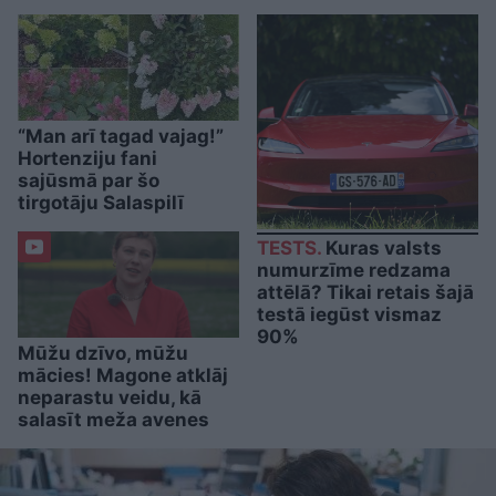
“Man arī tagad vajag!”
Hortenziju fani
sajūsmā par šo
tirgotāju Salaspilī
TESTS.
Kuras valsts
numurzīme redzama
attēlā? Tikai retais šajā
testā iegūst vismaz
90%
Mūžu dzīvo, mūžu
mācies! Magone atklāj
neparastu veidu, kā
salasīt meža avenes