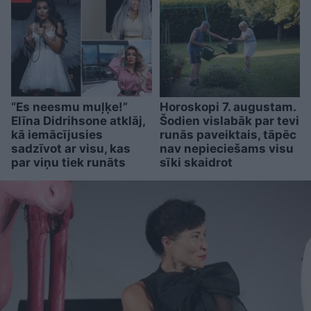
“Es neesmu muļķe!”
Horoskopi 7. augustam.
Elīna Didrihsone atklāj,
Šodien vislabāk par tevi
kā iemācījusies
runās paveiktais, tāpēc
sadzīvot ar visu, kas
nav nepieciešams visu
par viņu tiek runāts
sīki skaidrot