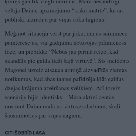
ķīviņš gan tik viegli nerimās. Māra nesaudzīgi
veltīja Dainai apzīmējumu “traka mātīte”, kā arī
publiski aizrādīja par viņas roku higiēnu.
Mēģinot situāciju vērst par joku, mājas saimniece
painteresējās, vai gadījumā netuvojas pilnmēness
fāze, un piebilda: “Nebūs jau pirmā reize, kad
skandāls pie galda tieši šajā virtuvē”. Šis incidents
Magonei uzreiz atsauca atmiņā aizvadītās ziemas
notikumus, kad abas tantes palīdzēja klāt galdus
dzejas krājuma atvēršanas svētkiem. Arī toreiz
scenārijs bijis identisks – Māra aktīvi centās
nostumt Dainu malā no virtuves darbiem, skaļi
šausminoties par viņas nagiem.
CITI ŠOBRĪD LASA