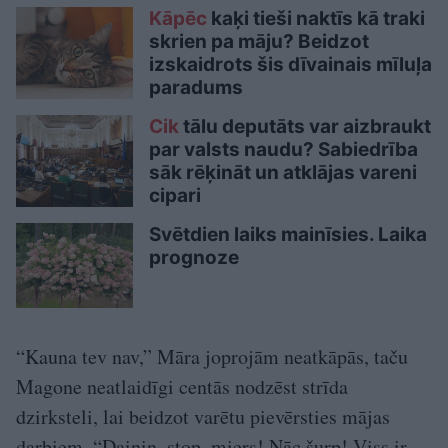
Kāpēc
kaķi tieši naktīs kā traki
skrien pa māju? Beidzot
izskaidrots šis dīvainais mīluļa
paradums
Cik
tālu deputāts var aizbraukt
par valsts naudu? Sabiedrība
sāk rēķināt un atklājas vareni
cipari
Svētdien laiks mainīsies. Laika
prognoze
“Kauna tev nav,” Māra joprojām neatkāpās, taču
Magone neatlaidīgi centās nodzēst strīda
dzirksteli, lai beidzot varētu pievērsties mājas
darbiem. “Dainiņ, stop, miers! Nāc šurp! Viss ir