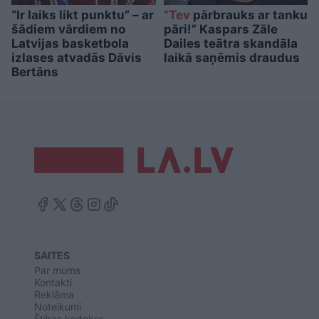
“Ir laiks likt punktu” – ar
“Tev
pārbrauks ar tanku
šādiem vārdiem no
pāri!” Kaspars Zāle
Latvijas basketbola
Dailes teātra skandāla
izlases atvadās Dāvis
laikā saņēmis draudus
Bertāns
SAITES
Par mums
Kontakti
Reklāma
Noteikumi
Ētikas kodekss