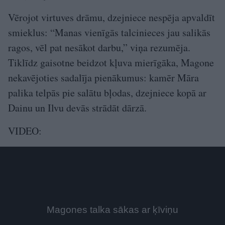
Vērojot virtuves drāmu, dzejniece nespēja apvaldīt
smieklus: “Manas vienīgās talcinieces jau salikās
ragos, vēl pat nesākot darbu,” viņa rezumēja.
Tiklīdz gaisotne beidzot kļuva mierīgāka, Magone
nekavējoties sadalīja pienākumus: kamēr Māra
palika telpās pie salātu bļodas, dzejniece kopā ar
Dainu un Ilvu devās strādāt dārzā.
VIDEO: