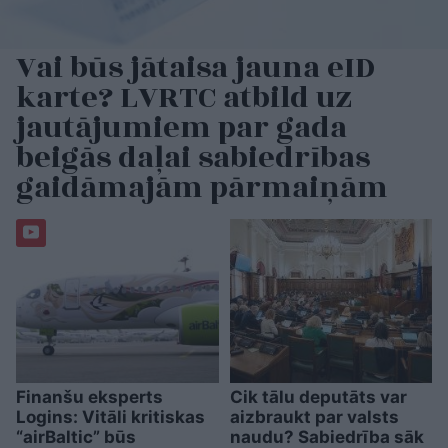
Vai būs jātaisa jauna eID
karte? LVRTC atbild uz
jautājumiem par gada
beigās daļai sabiedrības
gaidāmajām pārmaiņām
Finanšu eksperts
Cik tālu deputāts var
Logins: Vitāli kritiskas
aizbraukt par valsts
“airBaltic” būs
naudu? Sabiedrība sāk