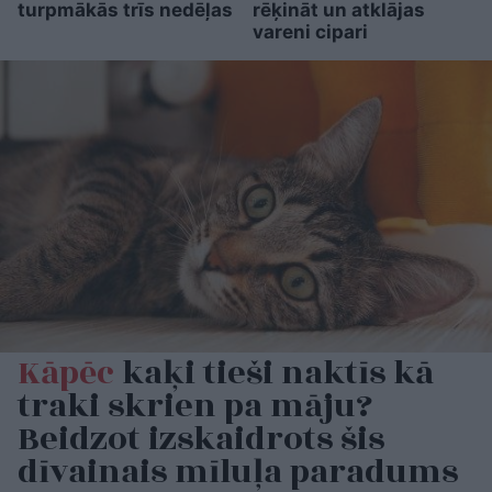
turpmākās trīs nedēļas
rēķināt un atklājas
vareni cipari
Kāpēc
kaķi tieši naktīs kā
traki skrien pa māju?
Beidzot izskaidrots šis
dīvainais mīluļa paradums