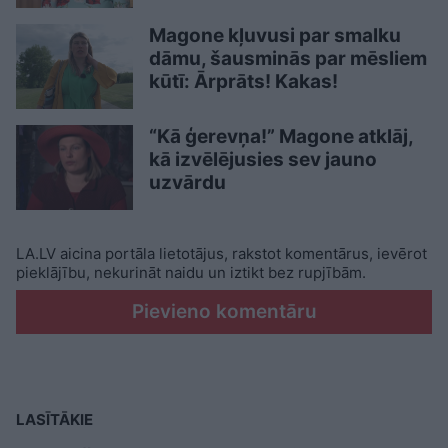
Magone kļuvusi par smalku
dāmu, šausminās par mēsliem
kūtī: Ārprāts! Kakas!
“Kā ģerevņa!” Magone atklāj,
kā izvēlējusies sev jauno
uzvārdu
LA.LV aicina portāla lietotājus, rakstot komentārus, ievērot
pieklājību, nekurināt naidu un iztikt bez rupjībām.
Pievieno komentāru
LASĪTĀKIE