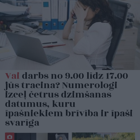
Vai
darbs no 9.00 līdz 17.00
jūs tracina? Numerologi
izceļ četrus dzimšanas
datumus, kuru
īpašniekiem brīvība ir īpaši
svarīga