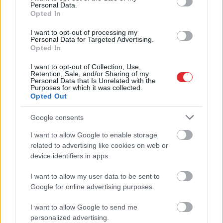
Ar
šo zodiaka zīmju pārstāvjiem labāk
Personal Data.
nestrīdēties: viņi vienmēr atradīs veidu,
Opted In
kā pamatīgi atriebties
I want to opt-out of processing my
Personal Data for Targeted Advertising.
Opted In
Masks
atsakās no vienošanās ar Zelenski;
atklājas, par ko viņiem ir nopietnas
I want to opt-out of Collection, Use,
nesaskaņas
Retention, Sale, and/or Sharing of my
Personal Data that Is Unrelated with the
Purposes for which it was collected.
Astroloģe
izceļ 3 zodiaka zīmes, kurām ir
Opted Out
nosliece uz emocionālu kontroli pār citiem
cilvēkiem
Google consents
I want to allow Google to enable storage
Atcelt
Ziņot
“Man pat neomulīgi palika!” Sēņotāja
related to advertising like cookies on web or
mežā uziet ļoti biedējošu vietu
device identifiers in apps.
I want to allow my user data to be sent to
Ārsti
nosauc četrus augļus ar kuru ēšanu
Google for online advertising purposes.
pēc 45 gadu vecuma nevajadzētu pārlieku
aizrauties
I want to allow Google to send me
personalized advertising.
Lasīt citas ziņas