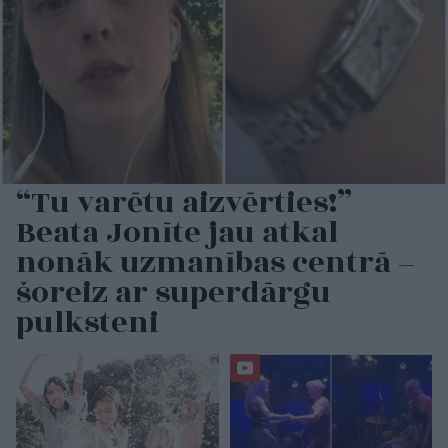
“Tu varētu aizvērties!”
Beata Jonīte jau atkal
nonāk uzmanības centrā –
šoreiz ar superdārgu
pulksteni