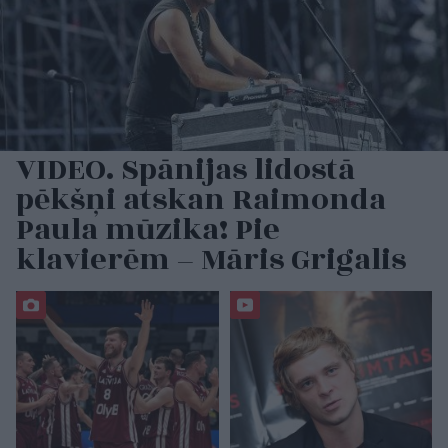
VIDEO. Spānijas lidostā
pēkšņi atskan Raimonda
Paula mūzika! Pie
klavierēm – Māris Grigalis