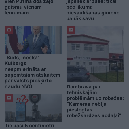
vien Putins dos zaļo
jāpaliek ārpusē: tikai
gaismu vienam
pēc likuma
lēmumam
piesaukšanas ģimene
panāk savu
“Sūds, mēsls!”
Kulbergs
neapmierināts ar
saņemtajām atskaitēm
par valsts piešķirto
naudu NVO
Dombrava par
tehniskajām
problēmām uz robežas:
“Kameras nebija
pieslēgtas
robežsardzes nodaļai”
Tie paši 5 centimetri