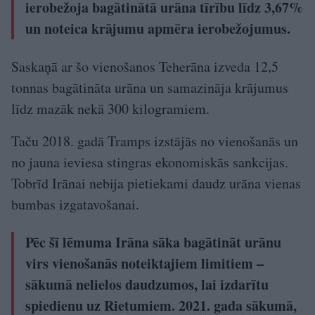
ierobežoja bagātinātā urāna tīrību līdz 3,67%
un noteica krājumu apmēra ierobežojumus.
Saskaņā ar šo vienošanos Teherāna izveda 12,5
tonnas bagātināta urāna un samazināja krājumus
līdz mazāk nekā 300 kilogramiem.
Taču 2018. gadā Tramps izstājās no vienošanās un
no jauna ieviesa stingras ekonomiskās sankcijas.
Tobrīd Irānai nebija pietiekami daudz urāna vienas
bumbas izgatavošanai.
Pēc šī lēmuma Irāna sāka bagātināt urānu
virs vienošanās noteiktajiem limitiem –
sākumā nelielos daudzumos, lai izdarītu
spiedienu uz Rietumiem. 2021. gada sākumā,