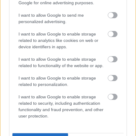
Google for online advertising purposes.
“Pilnīgs haoss!” Rīgas
Cilvēkus
aizrāvis ātrs
I want to allow Google to send me
lidostā ceļotāji šodien
IQ tests: tas liks
personalized advertising.
nīkst milzīgās rindās.
izkustināt smadzenes,
Skaidrojam, kas
lai pārbaudītu tavu
I want to allow Google to enable storage
atgadījies
erudīciju
related to analytics like cookies on web or
device identifiers in apps.
I want to allow Google to enable storage
related to functionality of the website or app.
I want to allow Google to enable storage
related to personalization.
I want to allow Google to enable storage
related to security, including authentication
functionality and fraud prevention, and other
user protection.
VIDEO.
Spānijas lidostā