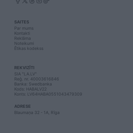
SAITES
Par mums
Kontakti
Reklāma
Noteikumi
Ētikas kodekss
REKVIZĪTI
SIA "LA.LV"
Reģ. nr. 40003616846
Banka: Swedbanka
Kods: HABALV22
Konts: LV64HABA0551043479309
ADRESE
Blaumaņa 32 - 1A, Rīga