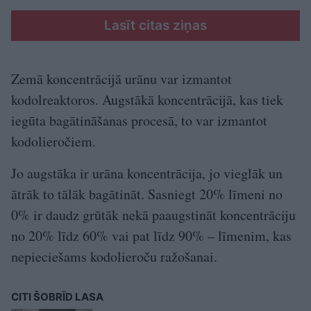
Lasīt citas ziņas
Zemā koncentrācijā urānu var izmantot
kodolreaktoros. Augstākā koncentrācijā, kas tiek
iegūta bagātināšanas procesā, to var izmantot
kodolieročiem.
Jo augstāka ir urāna koncentrācija, jo vieglāk un
ātrāk to tālāk bagātināt. Sasniegt 20% līmeni no
0% ir daudz grūtāk nekā paaugstināt koncentrāciju
no 20% līdz 60% vai pat līdz 90% – līmenim, kas
nepieciešams kodolieroču ražošanai.
CITI ŠOBRĪD LASA