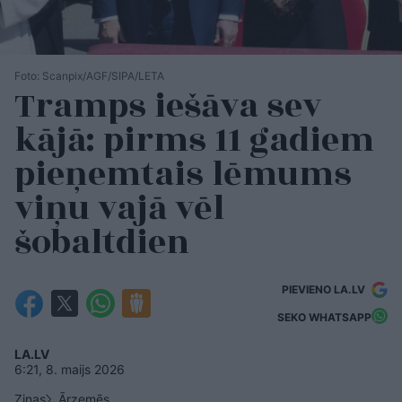
Foto: Scanpix/AGF/SIPA/LETA
Tramps iešāva sev
kājā: pirms 11 gadiem
pieņemtais lēmums
viņu vajā vēl
šobaltdien
PIEVIENO LA.LV
SEKO WHATSAPP
LA.LV
6:21, 8. maijs 2026
Ziņas
Ārzemēs