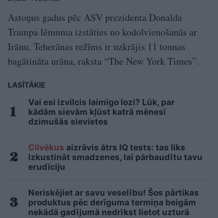
Astoņus gadus pēc ASV prezidenta Donalda
Trampa lēmuma izstāties no kodolvienošanās ar
Irānu, Teherānas režīms ir uzkrājis 11 tonnas
bagātināta urāna, raksta “The New York Times”.
LASĪTĀKIE
Vai esi izvilcis laimīgo lozi? Lūk, par
kādām sievām kļūst katrā mēnesī
dzimušās sievietes
Cilvēkus
aizrāvis ātrs IQ tests: tas liks
izkustināt smadzenes, lai pārbaudītu tavu
erudīciju
Neriskējiet ar savu veselību! Šos pārtikas
produktus pēc derīguma termiņa beigām
nekādā gadījumā nedrīkst lietot uzturā