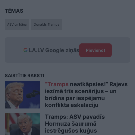
TĒMAS
ASV un Irāna
Donalds Tramps
LA.LV Google ziņās
Pievienot
SAISTĪTIE RAKSTI
“Tramps
neatkāpsies!” Rajevs
iezīmē trīs scenārijus – un
brīdina par iespējamu
konflikta eskalāciju
Tramps: ASV pavadīs
Hormuza šaurumā
iestrēgušos kuģus