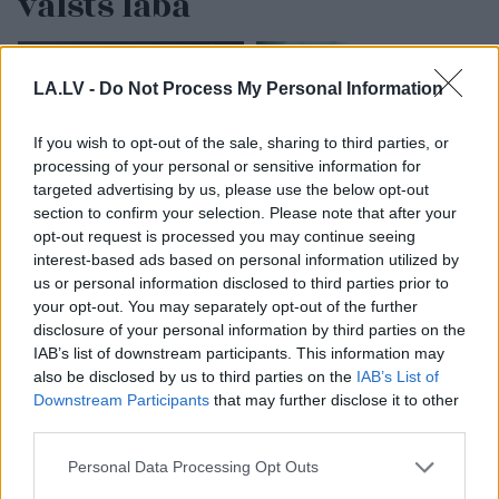
valsts labā
LA.LV -
Do Not Process My Personal Information
If you wish to opt-out of the sale, sharing to third parties, or
processing of your personal or sensitive information for
targeted advertising by us, please use the below opt-out
section to confirm your selection. Please note that after your
opt-out request is processed you may continue seeing
TESTS. Matemātikas
Ar
publisku
interest-based ads based on personal information utilized by
duelis: vai vari pārspēt
attaisnojumu netika
deviņgadnieku
līdzēts – KNAB sāk
us or personal information disclosed to third parties prior to
matemātikā?
pārbaudi par deputātes
your opt-out. You may separately opt-out of the further
Rasimas saņemto
disclosure of your personal information by third parties on the
kompensāciju
IAB’s list of downstream participants. This information may
also be disclosed by us to third parties on the
IAB’s List of
Downstream Participants
that may further disclose it to other
third parties.
Please note that this website/app uses one or more Google
Personal Data Processing Opt Outs
services and may gather and store information including but