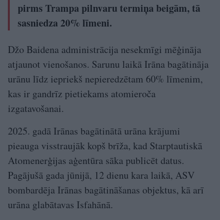
pirms Trampa pilnvaru termiņa beigām, tā
sasniedza 20% līmeni.
Džo Baidena administrācija nesekmīgi mēģināja
atjaunot vienošanos. Sarunu laikā Irāna bagātināja
urānu līdz iepriekš nepieredzētam 60% līmenim,
kas ir gandrīz pietiekams atomieroča
izgatavošanai.
2025. gadā Irānas bagātinātā urāna krājumi
pieauga visstraujāk kopš brīža, kad Starptautiskā
Atomenerģijas aģentūra sāka publicēt datus.
Pagājušā gada jūnijā, 12 dienu kara laikā, ASV
bombardēja Irānas bagātināšanas objektus, kā arī
urāna glabātavas Isfahānā.