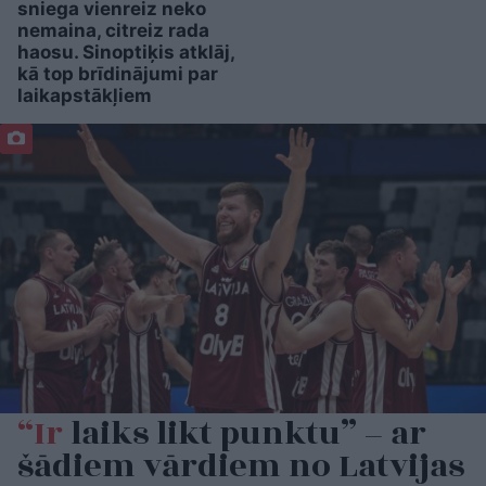
sniega vienreiz neko
nemaina, citreiz rada
haosu. Sinoptiķis atklāj,
kā top brīdinājumi par
laikapstākļiem
“Ir
laiks likt punktu” – ar
šādiem vārdiem no Latvijas