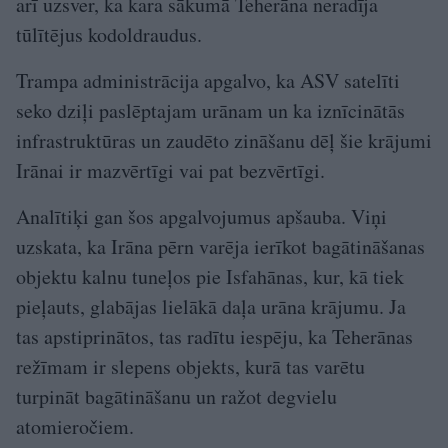
arī uzsver, ka kara sākumā Teherāna neradīja
tūlītējus kodoldraudus.
Trampa administrācija apgalvo, ka ASV satelīti
seko dziļi paslēptajam urānam un ka iznīcinātās
infrastruktūras un zaudēto zināšanu dēļ šie krājumi
Irānai ir mazvērtīgi vai pat bezvērtīgi.
Analītiķi gan šos apgalvojumus apšauba. Viņi
uzskata, ka Irāna pērn varēja ierīkot bagātināšanas
objektu kalnu tuneļos pie Isfahānas, kur, kā tiek
pieļauts, glabājas lielākā daļa urāna krājumu. Ja
tas apstiprinātos, tas radītu iespēju, ka Teherānas
režīmam ir slepens objekts, kurā tas varētu
turpināt bagātināšanu un ražot degvielu
atomieročiem.