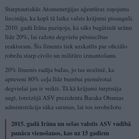
Starptautiskās Atomenerģijas aģentūras ziņojumi
liecināja, ka kopš tā laika valsts krājumi pieauguši.
2010. gadā Irāna paziņoja, ka sāks bagātināt urānu
līdz 20%, lai ražotu degvielu pētniecības
reaktoram. Šis līmenis tiek uzskatīts par oficiālo
robežu starp civilo un militāro izmantošanu.
20% līmenis radīja bažas, jo tas nozīmē, ka
aptuveni 80% ceļa līdz bumbai piemērotai
degvielai jau ir veikti. Tā kā krājumi turpināja
augt, toreizējā ASV prezidenta Baraka Obamas
administrācija sāka sarunas, lai tos ierobežotu.
2015. gadā Irāna un sešas valstis ASV vadībā
panāca vienošanos, kas uz 15 gadiem