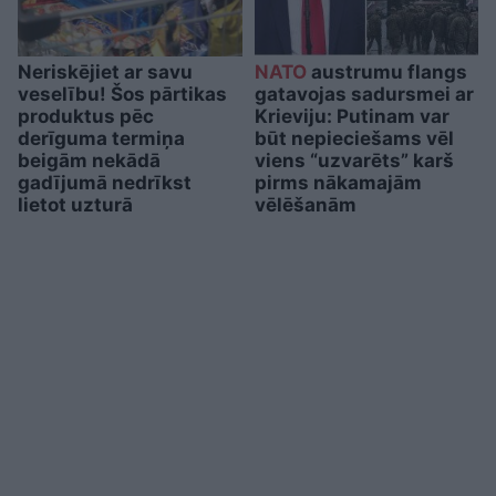
Neriskējiet ar savu
NATO
austrumu flangs
veselību! Šos pārtikas
gatavojas sadursmei ar
produktus pēc
Krieviju: Putinam var
derīguma termiņa
būt nepieciešams vēl
beigām nekādā
viens “uzvarēts” karš
gadījumā nedrīkst
pirms nākamajām
lietot uzturā
vēlēšanām