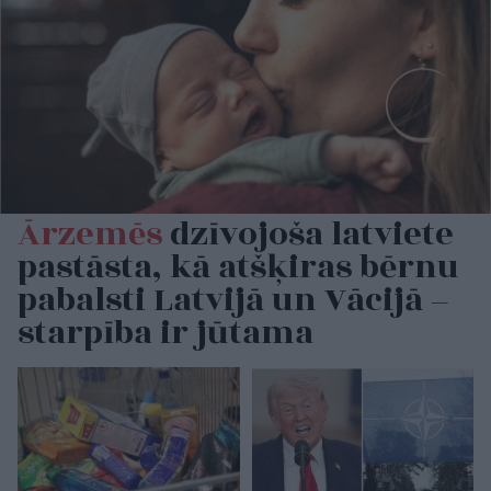
Ārzemēs
dzīvojoša latviete
pastāsta, kā atšķiras bērnu
pabalsti Latvijā un Vācijā –
starpība ir jūtama