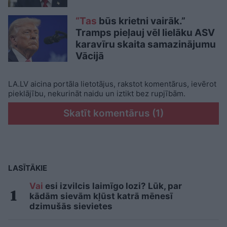
“Tas
būs krietni vairāk.”
Tramps pieļauj vēl lielāku ASV
karavīru skaita samazinājumu
Vācijā
LA.LV aicina portāla lietotājus, rakstot komentārus, ievērot
pieklājību, nekurināt naidu un iztikt bez rupjībām.
Skatīt komentārus (1)
LASĪTĀKIE
Vai
esi izvilcis laimīgo lozi? Lūk, par
kādām sievām kļūst katrā mēnesī
dzimušās sievietes