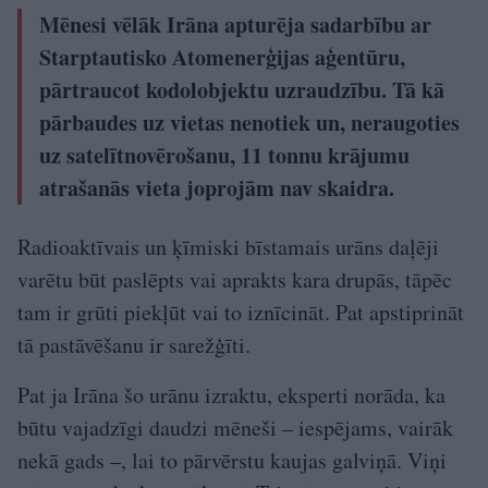
Mēnesi vēlāk Irāna apturēja sadarbību ar
Starptautisko Atomenerģijas aģentūru,
pārtraucot kodolobjektu uzraudzību. Tā kā
pārbaudes uz vietas nenotiek un, neraugoties
uz satelītnovērošanu, 11 tonnu krājumu
atrašanās vieta joprojām nav skaidra.
Radioaktīvais un ķīmiski bīstamais urāns daļēji
varētu būt paslēpts vai aprakts kara drupās, tāpēc
tam ir grūti piekļūt vai to iznīcināt. Pat apstiprināt
tā pastāvēšanu ir sarežģīti.
Pat ja Irāna šo urānu izraktu, eksperti norāda, ka
būtu vajadzīgi daudzi mēneši – iespējams, vairāk
nekā gads –, lai to pārvērstu kaujas galviņā. Viņi