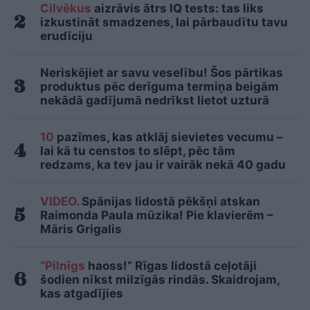
Cilvēkus
aizrāvis ātrs IQ tests: tas liks
izkustināt smadzenes, lai pārbaudītu tavu
erudīciju
Neriskējiet ar savu veselību! Šos pārtikas
produktus pēc derīguma termiņa beigām
nekādā gadījumā nedrīkst lietot uzturā
10
pazīmes, kas atklāj sievietes vecumu –
lai kā tu censtos to slēpt, pēc tām
redzams, ka tev jau ir vairāk nekā 40 gadu
VIDEO.
Spānijas lidostā pēkšņi atskan
Raimonda Paula mūzika! Pie klavierēm –
Māris Grigalis
“Pilnīgs
haoss!” Rīgas lidostā ceļotāji
šodien nīkst milzīgās rindās. Skaidrojam,
kas atgadījies