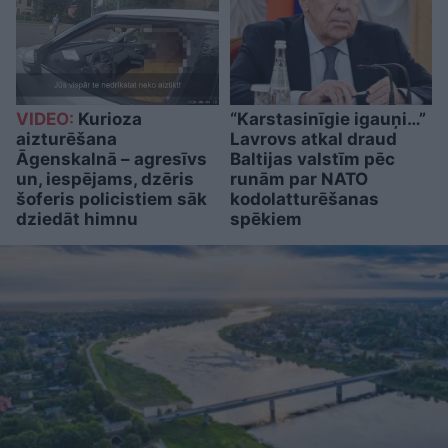
VIDEO:
Kurioza
“Karstasinīgie igauņi…”
aizturēšana
Lavrovs atkal draud
Āgenskalnā – agresīvs
Baltijas valstīm pēc
un, iespējams, dzēris
runām par NATO
šoferis policistiem sāk
kodolatturēšanas
dziedāt himnu
spēkiem