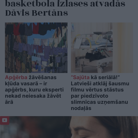
basketbola izlases atvadās
Dāvis Bertāns
Apģērba
žāvēšanas
“Sajūta
kā seriālā!”
kļūda vasarā – ir
Latvieši atklāj šausmu
apģērbs, kuru eksperti
filmu vērtus stāstus
nekad neiesaka žāvēt
par piedzīvoto
ārā
slimnīcas uzņemšanu
nodaļās