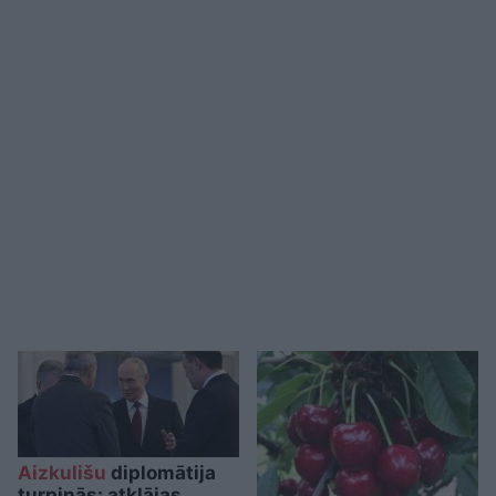
Aizkulišu
diplomātija
turpinās: atklājas