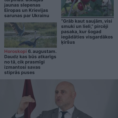
jaunas slepenas
Eiropas un Krievijas
sarunas par Ukrainu
“Grāb kaut saujām, visi
smuki un lieli,” pircēji
pasaka, kur šogad
iegādāties visgardākos
ķiršus
Horoskopi
6. augustam.
Daudz kas būs atkarīgs
no tā, cik prasmīgi
izmantosi savas
stiprās puses