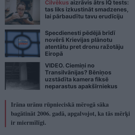
Cilvēkus
aizrāvis ātrs IQ tests:
tas liks izkustināt smadzenes,
lai pārbaudītu tavu erudīciju
Specdienesti pēdējā brīdī
novērš Krievijas plānotu
atentātu pret dronu ražotāju
Eiropā
VIDEO. Ciemiņi no
Transilvānijas? Bēniņos
uzstādīta kamera fiksē
neparastus apakšīrniekus
Irāna urānu rūpnieciskā mērogā sāka
bagātināt 2006. gadā, apgalvojot, ka tās mērķi
ir miermīlīgi.