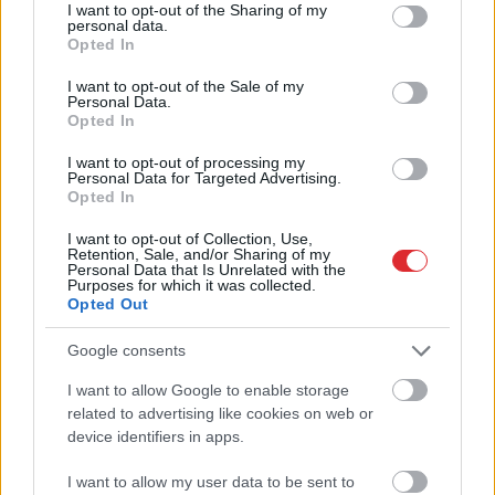
not limited to your visit or usage behaviour. You may click to
I want to opt-out of the Sharing of my
personal data.
grant or deny consent to Google and its third-party tags to
Opted In
use your data for below specified purposes in below Google
consent section.
I want to opt-out of the Sale of my
Personal Data.
Opted In
I want to opt-out of processing my
Personal Data for Targeted Advertising.
Specdienesti
pēdējā brīdī
Opted In
novērš Krievijas plānotu
I want to opt-out of Collection, Use,
atentātu pret dronu
Retention, Sale, and/or Sharing of my
Personal Data that Is Unrelated with the
ražotāju Eiropā
Purposes for which it was collected.
Opted Out
Google consents
I want to allow Google to enable storage
Atcelt
Ziņot
related to advertising like cookies on web or
device identifiers in apps.
I want to allow my user data to be sent to