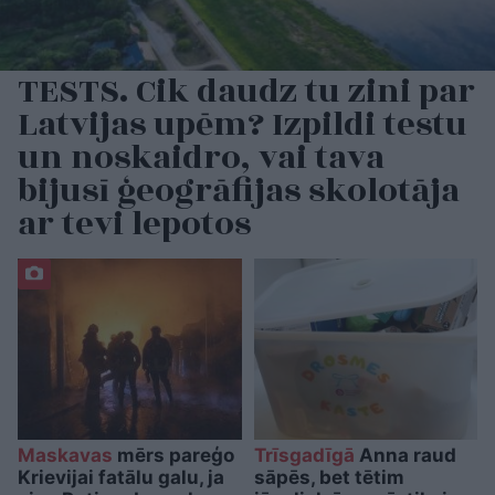
TESTS. Cik daudz tu zini par
Latvijas upēm? Izpildi testu
un noskaidro, vai tava
bijusī ģeogrāfijas skolotāja
ar tevi lepotos
Maskavas
mērs pareģo
Trīsgadīgā
Anna raud
Krievijai fatālu galu, ja
sāpēs, bet tētim