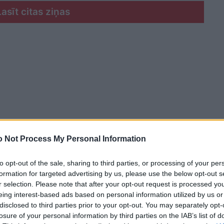
Lasīt citas ziņas
 Not Process My Personal Information
to opt-out of the sale, sharing to third parties, or processing of your per
formation for targeted advertising by us, please use the below opt-out s
r selection. Please note that after your opt-out request is processed y
eing interest-based ads based on personal information utilized by us or
disclosed to third parties prior to your opt-out. You may separately opt-
tvijas iedzīvotāji visvairāk lieto D vitamību,
losure of your personal information by third parties on the IAB’s list of