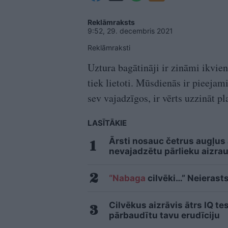
Reklāmraksts
9:52, 29. decembris 2021
Reklāmraksti
Uztura bagātināji ir zināmi ikvie
tiek lietoti. Mūsdienās ir pieejam
sev vajadzīgos, ir vērts uzzināt p
LASĪTĀKIE
Ārsti nosauc četrus augļus
nevajadzētu pārlieku aizrau
“Nabaga
cilvēki…” Neierasts
Cilvēkus aizrāvis ātrs IQ te
pārbaudītu tavu erudīciju