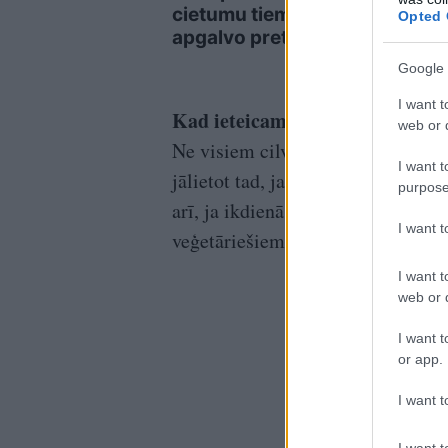
cietumu tiem, kuri
saim
Opted 
apgalvo pretējo
vald
Google 
I want t
Kad ieteicams lietot uztura bag
web or d
Ne visiem cilvēkiem ir vajadzība 
I want t
jālietot tad, ja cilvēks kāda iemes
purpose
arī, ja ikdienā ir liela fiziskā vai
I want 
veģetāriešiem un vegāniem.
I want t
web or d
I want t
or app.
I want t
I want t