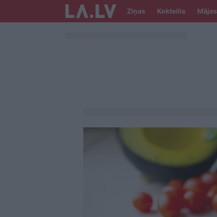
Ziņas
Kokteilis
Mājas