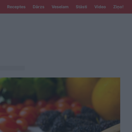
Receptes
Dārzs
Veselam
Stāsti
Video
Ziņo!