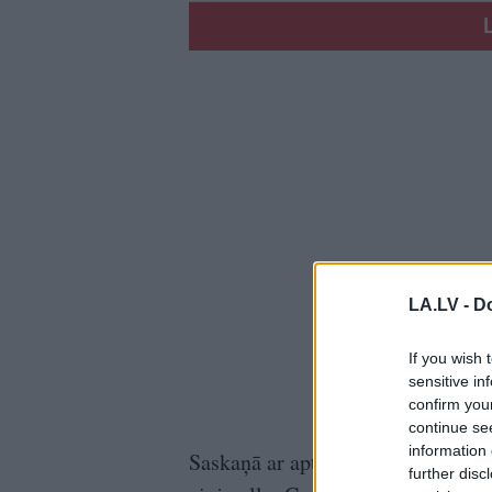
LA.LV -
Do
If you wish 
sensitive in
confirm you
continue se
information 
Saskaņā ar aptauju rezultātiem, La
further disc