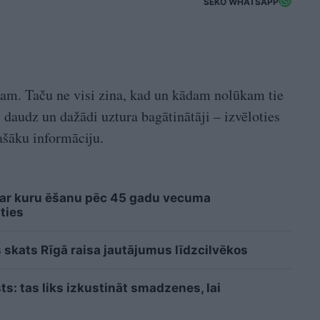
SEKO WHATSAPP
nam. Taču ne visi zina, kad un kādam nolūkam tie
i daudz un dažādi uztura bagātinātāji – izvēloties
lašāku informāciju.
 ar kuru ēšanu pēc 45 gadu vecuma
ties
 skats Rīgā raisa jautājumus līdzcilvēkos
sts: tas liks izkustināt smadzenes, lai