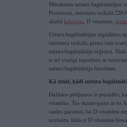
Mūsdienās uztura bagātinātājus var
Piemēram, interneta veikalā 220.lv
skaitā
kolagēns
, D vitamīns,
prote
Uztura bagātinātājus iegādāties apt
interneta veikalā, pirms tam svarīg
uztura bagātinātāju reģistrā. Tādā 
ir arī svarīgi iepazīties ar ietei
uztura bagātinātāja lietošanu.
Kā zināt, kādi uztura bagātinātā
Dažādos pētījumos ir pierādīts, ka
vitamīns. Tas skaidrojams ar to, 
saules gaismas, lai D vitamīnu n
uzzinātu, kāds ir D vitamīna līmen