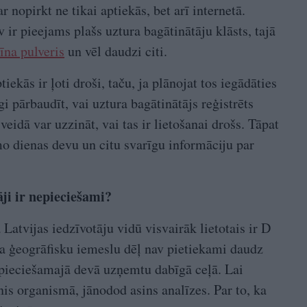
 nopirkt ne tikai aptiekās, bet arī internetā.
 ir pieejams plašs uztura bagātinātāju klāsts, tajā
īna pulveris
un vēl daudzi citi.
iekās ir ļoti droši, taču, ja plānojat tos iegādāties
i pārbaudīt, vai uztura bagātinātājs reģistrēts
veidā var uzzināt, vai tas ir lietošanai drošs. Tāpat
camo dienas devu un citu svarīgu informāciju par
ji ir nepieciešami?
 Latvijas iedzīvotāju vidū visvairāk lietotais ir D
ka ģeogrāfisku iemeslu dēļ nav pietiekami daudz
epieciešamajā devā uzņemtu dabīgā ceļā. Lai
is organismā, jānodod asins analīzes. Par to, ka