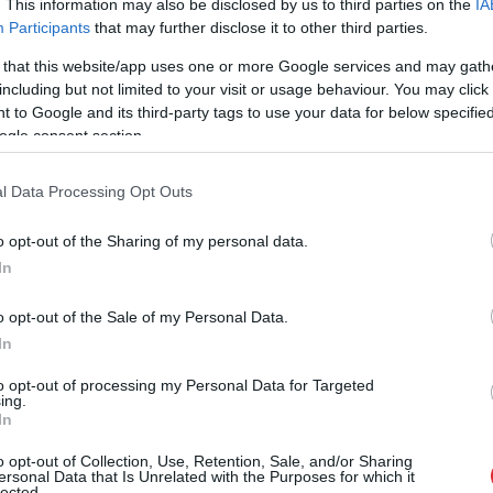
rupas vitamīnus. Tāpat pētījumu rezultāti atklāj arī
. This information may also be disclosed by us to third parties on the
IA
Participants
that may further disclose it to other third parties.
āk lieto sievietes.
 that this website/app uses one or more Google services and may gath
viest uztura bagātinātāju lietošanu un vēlaties
including but not limited to your visit or usage behaviour. You may click 
 to Google and its third-party tags to use your data for below specifi
gs tieši Jums, lasiet raksta turpinājumu, kur
ogle consent section.
l Data Processing Opt Outs
o opt-out of the Sharing of my personal data.
In
o opt-out of the Sale of my Personal Data.
In
to opt-out of processing my Personal Data for Targeted
ing.
In
iem visa dzīve bija
Ceļojums atcelts, bet
kšā!” Bauskas
naudas nav – tūrisma
o opt-out of Collection, Use, Retention, Sale, and/or Sharing
ersonal Data that Is Unrelated with the Purposes for which it
dā nošauto suņu
operatora “Digitours”
lected.