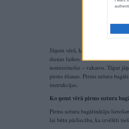
authenti
Jāņem vērā, ka, atkarībā no uztura
dienas laikos. Piemēram, uztura b
nomierinošie – vakaros. Tāpat jāņe
pirms ēšanas. Pirms uztura bagātin
instrukcijas.
Ko ņemt vērā pirms uztura bagā
Pirms uztura bagātinātāju lietošan
lai būtu pārliecība, ka izvēlēti ti