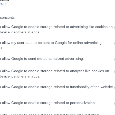
nieks tiesā nespēj
klienti nonākuši
Out
īt asaras
neapskaužamā
Atcelt
Ziņot
situācijā
consents
o allow Google to enable storage related to advertising like cookies on
ātinātājus?
evice identifiers in apps.
pēc uztura bagātinātājiem. Ārsti saka, ka tos būtu
o allow my user data to be sent to Google for online advertising
la dēļ nelieto pilnvērtīgu, sabalansētu uzturu, kā
s.
 garīgā slodze. Uztura bagātinātāji ieteicami arī
to allow Google to send me personalized advertising.
o allow Google to enable storage related to analytics like cookies on
evice identifiers in apps.
o allow Google to enable storage related to functionality of the website
o allow Google to enable storage related to personalization.
o allow Google to enable storage related to security, including