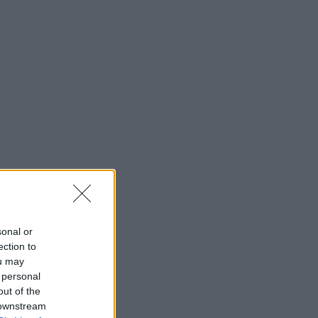
sonal or
ection to
ou may
 personal
out of the
 downstream