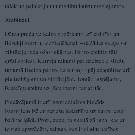
tālāk un palaist jaunu medību lauku meklējumos.
Aizbiedēt
Dārza preču veikalos nopērkami arī citi rīki un
līdzekļi kurmju aizbiedēšanai – dažādas skaņu vai
vibrāciju izdalošas iekārtas. Par to efektivitāti
grūti spriest. Kurmju rakumi pat dzelzceļa sliežu
tuvumā liecina par to, ka kurmji spēj adaptēties arī
pie trokšņiem un vibrācijām. Tomēr, iespējams,
īslaicīgu efektu uz jūsu kurmi tas atstās.
Piedāvājumā ir arī izsmidzināms biocīds
Kurmjiem Nē ar netiešu iedarbību uz kurmi caur
barības ķēdi. Proti, augu, to skaitā zāliena, kas ar
to tiek apstrādāts, saknes, kas ir slieku barības