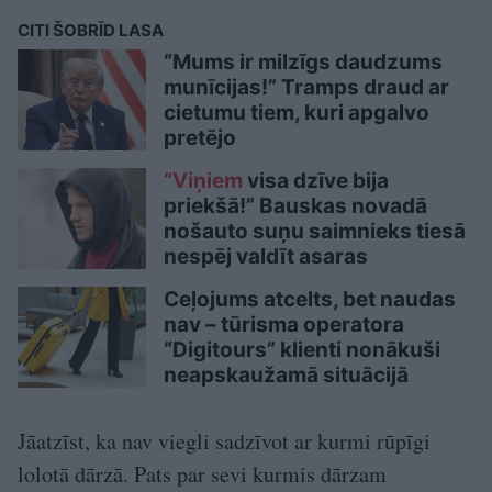
CITI ŠOBRĪD LASA
“Mums ir milzīgs daudzums
munīcijas!” Tramps draud ar
cietumu tiem, kuri apgalvo
pretējo
“Viņiem
visa dzīve bija
priekšā!” Bauskas novadā
nošauto suņu saimnieks tiesā
nespēj valdīt asaras
Ceļojums atcelts, bet naudas
nav – tūrisma operatora
“Digitours” klienti nonākuši
neapskaužamā situācijā
Jāatzīst, ka nav viegli sadzīvot ar kurmi rūpīgi
lolotā dārzā. Pats par sevi kurmis dārzam