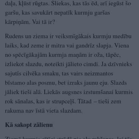
daļa, kļūst rūgtas. Sliekas, kas tās ēd, arī iegūst šo
garšu, kas savukārt nepatīk kurmju garšas
kārpiņām. Vai tā ir?
Rudens un ziema ir veiksmīgākais kurmju medību
laiks, kad zeme ir mitra vai gandrīz slapja. Viena
no spēcīgākajām kurmja maņām ir oža, tāpēc,
izliekot slazdu, noteikti jālieto cimdi. Ja dzīvnieks
sajutīs cilvēka smaku, tas vairs neizmantos
bīstamo alas posmu, bet izraks jaunu eju. Slazds
jāliek tieši alā. Liekās augsnes izstumšanai kurmis
rok sānalas, kas ir strupceļš. Tātad – tieši zem
rakuma nav īstā vieta slazdam.
Kā sakopt zālienu
Ziemā kurmis cītīgi strādā pie alu rakšanas, lai tās