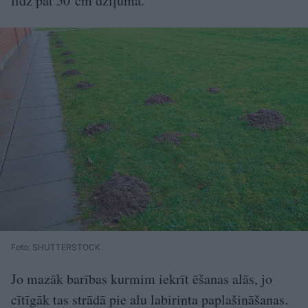
līdz pat 50 cm dziļumā.
Foto: SHUTTERSTOCK
Jo mazāk barības kurmim iekrīt ēšanas alās, jo
cītīgāk tas strādā pie alu labirinta paplašināšanas.