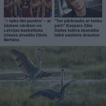
“Ir
laiks likt punktu” – ar
“Tev pārbrauks ar tanku
šādiem vārdiem no
pāri!” Kaspars Zāle
Latvijas basketbola
Dailes teātra skandāla
izlases atvadās Dāvis
laikā saņēmis draudus
Bertāns