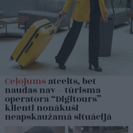
Ceļojums
atcelts, bet
naudas nav – tūrisma
operatora “Digitours”
klienti nonākuši
neapskaužamā situācijā