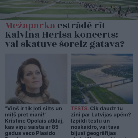
Mežaparka
estrādē rīt
Kalvina Herisa koncerts:
vai skatuve šoreiz gatava?
“Viņš ir tik ļoti silts un
TESTS.
Cik daudz tu
mīļš pret mani!”
zini par Latvijas upēm?
Kristīne Opolais atklāj,
Izpildi testu un
kas viņu saista ar 85
noskaidro, vai tava
gadus veco Plasido
bijusī ģeogrāfijas