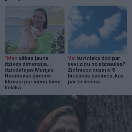
“Man
sākas jauna
Vai
tuvinieks dod par
dzīves dimensija…”
sevi ziņu no aizsaules?
dziedātājas Marijas
Zintniece nosauc 5
Naumovas ģimene
biežākās pazīmes, kas
kļuvusi par vienu laimi
par to liecina
lielāka