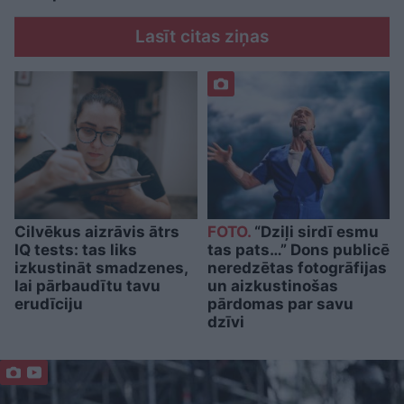
Lasīt citas ziņas
Cilvēkus aizrāvis ātrs
FOTO.
“Dziļi sirdī esmu
IQ tests: tas liks
tas pats…” Dons publicē
izkustināt smadzenes,
neredzētas fotogrāfijas
lai pārbaudītu tavu
un aizkustinošas
erudīciju
pārdomas par savu
dzīvi