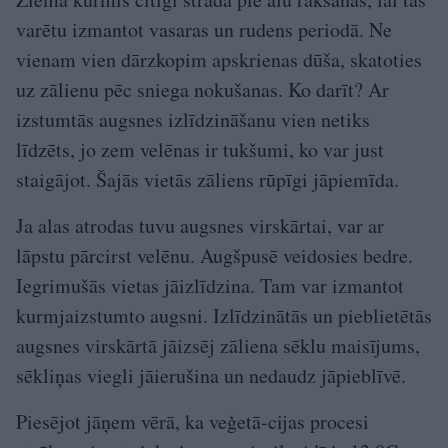
varētu izmantot vasaras un rudens periodā. Ne
vienam vien dārzkopim apskrienas dūša, skatoties
uz zālienu pēc sniega nokušanas. Ko darīt? Ar
izstumtās augsnes izlīdzināšanu vien netiks
līdzēts, jo zem velēnas ir tukšumi, ko var just
staigājot. Šajās vietās zāliens rūpīgi jāpiemīda.
Ja alas atrodas tuvu augsnes virskārtai, var ar
lāpstu pārcirst velēnu. Augšpusē veidosies bedre.
Iegrimušās vietas jāizlīdzina. Tam var izmantot
kurmjaizstumto augsni. Izlīdzinātās un pieblietētās
augsnes virskārtā jāizsēj zāliena sēklu maisījums,
sēkliņas viegli jāierušina un nedaudz jāpieblīvē.
Piesējot jāņem vērā, ka veģetā-cijas procesi