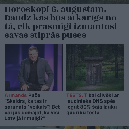
Horoskopi 6. augustam.
Daudz kas būs atkarīgs no
tā, cik prasmīgi izmantosi
savas stiprās puses
Armands
Puče:
TESTS.
Tikai cilvēki ar
“Skaidrs, ka tas ir
laucinieka DNS spēs
sarunāts “veikals”! Bet
iegūt 80% šajā lauku
vai jūs domājat, ka visi
gudrību testā
Latvijā ir muļķi?”