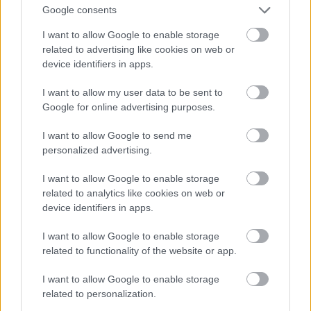
Dzer un tievē? Nosauktas 9 tējas, kas
Google consents
palīdzēs atbrīvoties no liekā svara
I want to allow Google to enable storage
Atcelt
Ziņot
related to advertising like cookies on web or
Vai esi izvilcis laimīgo lozi? Lūk, par
device identifiers in apps.
kādām sievām kļūst katrā mēnesī
dzimušās sievietes
I want to allow my user data to be sent to
Google for online advertising purposes.
Lasīt citas ziņas
I want to allow Google to send me
personalized advertising.
I want to allow Google to enable storage
related to analytics like cookies on web or
device identifiers in apps.
I want to allow Google to enable storage
related to functionality of the website or app.
I want to allow Google to enable storage
related to personalization.