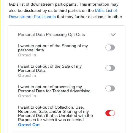
IAB’s list of downstream participants. This information may
also be disclosed by us to third parties on the
IAB’s List of
LASĪTĀKIE
Downstream Participants
that may further disclose it to other
third parties.
Ārsti nosauc četrus augļus ar kuru ēšanu
pēc 45 gadu vecuma nevajadzētu pārlieku
Please note that this website/app uses one or more Google
Personal Data Processing Opt Outs
aizrauties
services and may gather and store information including but
not limited to your visit or usage behaviour. You may click to
I want to opt-out of the Sharing of my
personal data.
Vai darbs no 9.00 līdz 17.00 jūs tracina?
grant or deny consent to Google and its third-party tags to
Opted In
Numerologi izceļ četrus dzimšanas
use your data for below specified purposes in below Google
datumus, kuru īpašniekiem brīvība ir īpaši
consent section.
I want to opt-out of the Sale of my
svarīga
Personal Data.
Opted In
Cilvēkus
aizrāvis ātrs IQ tests: tas liks
I want to opt-out of processing my
izkustināt smadzenes, lai pārbaudītu tavu
Personal Data for Targeted Advertising.
Opted In
erudīciju
I want to opt-out of Collection, Use,
Retention, Sale, and/or Sharing of my
“Nabaga cilvēki…” Neierasts skats Rīgā
Personal Data that Is Unrelated with the
raisa jautājumus līdzcilvēkos
Purposes for which it was collected.
Opted Out