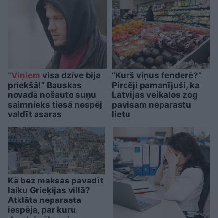
“Viņiem
visa dzīve bija
“Kurš viņus fenderē?”
priekšā!” Bauskas
Pircēji pamanījuši, ka
novadā nošauto suņu
Latvijas veikalos zog
saimnieks tiesā nespēj
pavisam neparastu
valdīt asaras
lietu
Kā bez maksas pavadīt
laiku Grieķijas villā?
Atklāta neparasta
iespēja, par kuru