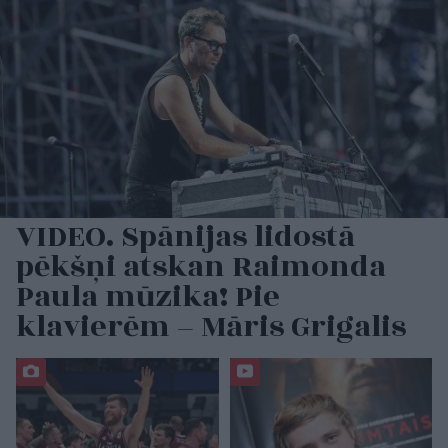
VIDEO. Spānijas lidostā
pēkšņi atskan Raimonda
Paula mūzika! Pie
klavierēm – Māris Grigalis