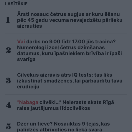
LASĪTĀKIE
Ārsti nosauc četrus augļus ar kuru ēšanu
pēc 45 gadu vecuma nevajadzētu pārlieku
aizrauties
Vai
darbs no 9.00 līdz 17.00 jūs tracina?
Numerologi izceļ četrus dzimšanas
datumus, kuru īpašniekiem brīvība ir īpaši
svarīga
Cilvēkus aizrāvis ātrs IQ tests: tas liks
izkustināt smadzenes, lai pārbaudītu tavu
erudīciju
“Nabaga
cilvēki…” Neierasts skats Rīgā
raisa jautājumus līdzcilvēkos
Dzer un tievē? Nosauktas 9 tējas, kas
palīdzēs atbrīvoties no liekā svara