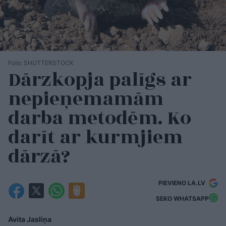
Foto: SHUTTERSTOCK
Dārzkopja palīgs ar
nepieņemamām
darba metodēm. Ko
darīt ar kurmjiem
dārzā?
PIEVIENO LA.LV
SEKO WHATSAPP
Avita Jasliņa