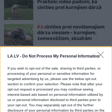
Praktiski video padomi, kā
cīnīties pret kurmjiem dārzā
Kā
cīnīties pret nevēlamajiem
dārza viesiem – kurmjiem,
zemesvēžiem, skudrām
Dārza
skaisto zālienu
LA.LV -
Do Not Process My Personal Information
pārņēmuši kurmji: kā cīnīties
ar nelūgtajiem viesiem?
If you wish to opt-out of the sale, sharing to third parties, or
processing of your personal or sensitive information for
targeted advertising by us, please use the below opt-out
LA.LV aicina portāla lietotājus, rakstot komentārus, ievērot
section to confirm your selection. Please note that after your
pieklājību, nekurināt naidu un iztikt bez rupjībām.
opt-out request is processed you may continue seeing
interest-based ads based on personal information utilized by
Pievieno komentāru
us or personal information disclosed to third parties prior to
your opt-out. You may separately opt-out of the further
disclosure of your personal information by third parties on the