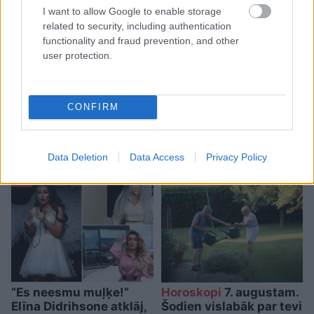
I want to allow Google to enable storage
Vai darbs no 9.00 līdz 17.00
related to security, including authentication
jūs tracina? Numerologi
functionality and fraud prevention, and other
user protection.
izceļ četrus dzimšanas
datumus, kuru
īpašniekiem brīvība ir īpaši
CONFIRM
svarīga
Data Deletion
Data Access
Privacy Policy
“Es neesmu muļķe!”
Horoskopi
7. augustam.
Elīna Didrihsone atklāj,
Šodien vislabāk par tevi