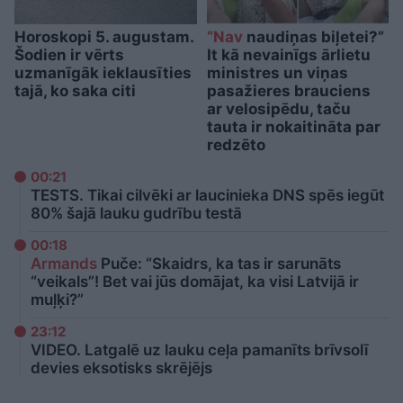
Horoskopi 5. augustam.
“Nav
naudiņas biļetei?”
Šodien ir vērts
It kā nevainīgs ārlietu
uzmanīgāk ieklausīties
ministres un viņas
tajā, ko saka citi
pasažieres brauciens
ar velosipēdu, taču
tauta ir nokaitināta par
redzēto
00:21
TESTS. Tikai cilvēki ar laucinieka DNS spēs iegūt
80% šajā lauku gudrību testā
00:18
Armands
Puče: “Skaidrs, ka tas ir sarunāts
“veikals”! Bet vai jūs domājat, ka visi Latvijā ir
muļķi?”
23:12
VIDEO. Latgalē uz lauku ceļa pamanīts brīvsolī
devies eksotisks skrējējs