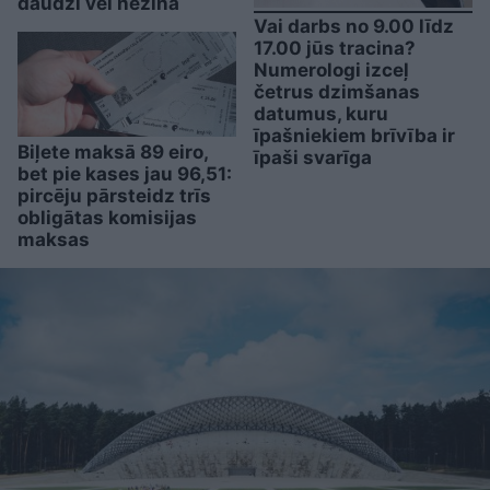
daudzi vēl nezina
Vai darbs no 9.00 līdz
17.00 jūs tracina?
Numerologi izceļ
četrus dzimšanas
datumus, kuru
īpašniekiem brīvība ir
Biļete maksā 89 eiro,
īpaši svarīga
bet pie kases jau 96,51:
pircēju pārsteidz trīs
obligātas komisijas
maksas