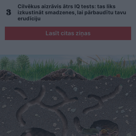
Cilvēkus aizrāvis ātrs IQ tests: tas liks
izkustināt smadzenes, lai pārbaudītu tavu
erudīciju
Lasīt citas ziņas