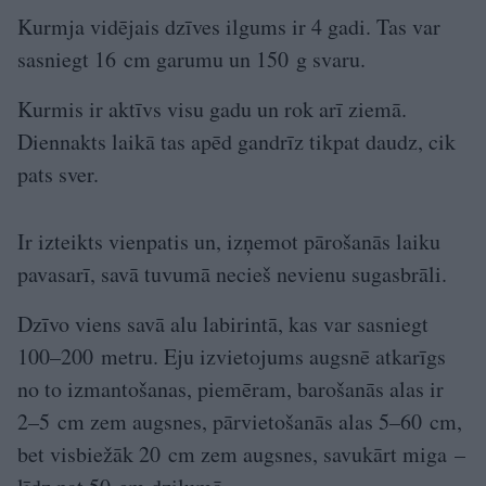
Kurmja vidējais dzīves ilgums ir 4 gadi. Tas var
sasniegt 16 cm garumu un 150 g svaru.
Kurmis ir aktīvs visu gadu un rok arī ziemā.
Diennakts laikā tas apēd gandrīz tikpat daudz, cik
pats sver.
Ir izteikts vienpatis un, izņemot pārošanās laiku
pavasarī, savā tuvumā necieš nevienu sugasbrāli.
Dzīvo viens savā alu labirintā, kas var sasniegt
100–200 metru. Eju izvietojums augsnē atkarīgs
no to izmantošanas, piemēram, barošanās alas ir
2–5 cm zem augsnes, pārvietošanās alas 5–60 cm,
bet visbiežāk 20 cm zem augsnes, savukārt miga –