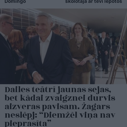
Domingo
skolotāja ar tevi lepotos
Dailes teātrī jaunas sejas,
bet kādai zvaigznei durvis
aizveras pavisam. Žagars
neslēpj: “Diemžēl viņa nav
pieprasīta”