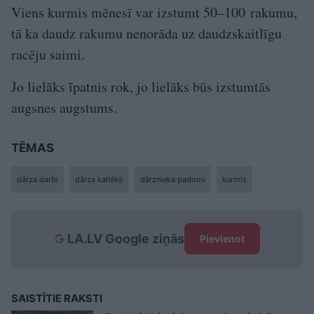
Viens kurmis mēnesī var izstumt 50–100 rakumu,
tā ka daudz rakumu nenorāda uz daudzskaitlīgu
racēju saimi.
Jo lielāks īpatnis rok, jo lielāks būs izstumtās
augsnes augstums.
TĒMAS
dārza darbi
dārza kaitēkļi
dārznieka padomi
kurmis
LA.LV Google ziņās
Pievienot
SAISTĪTIE RAKSTI