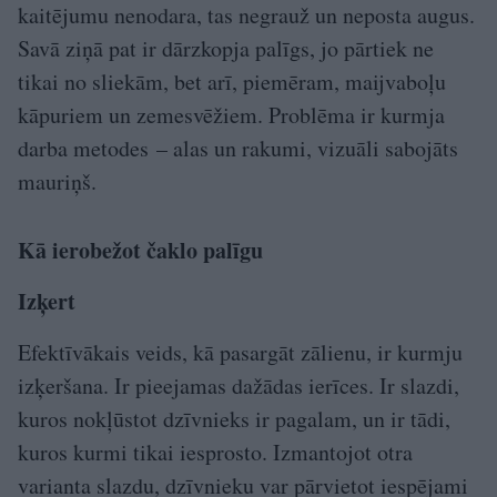
kaitējumu nenodara, tas negrauž un neposta augus.
Savā ziņā pat ir dārzkopja palīgs, jo pārtiek ne
tikai no sliekām, bet arī, piemēram, maijvaboļu
kāpuriem un zemesvēžiem. Problēma ir kurmja
darba metodes – alas un rakumi, vizuāli sabojāts
mauriņš.
Kā ierobežot čaklo palīgu
Izķert
Efektīvākais veids, kā pasargāt zālienu, ir kurmju
izķeršana. Ir pieejamas dažādas ierīces. Ir slazdi,
kuros nokļūstot dzīvnieks ir pagalam, un ir tādi,
kuros kurmi tikai iesprosto. Izmantojot otra
varianta slazdu, dzīvnieku var pārvietot iespējami