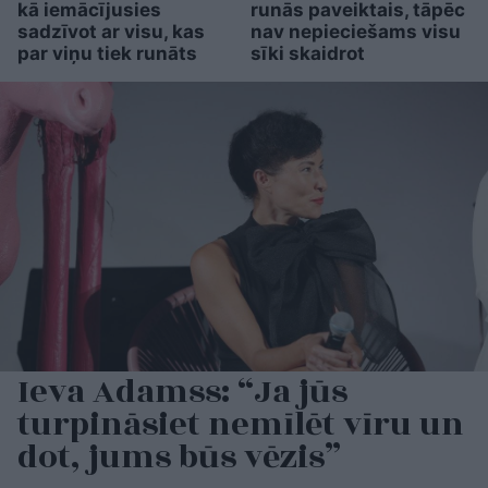
kā iemācījusies
runās paveiktais, tāpēc
sadzīvot ar visu, kas
nav nepieciešams visu
par viņu tiek runāts
sīki skaidrot
Ieva Adamss: “Ja jūs
turpināsiet nemīlēt vīru un
dot, jums būs vēzis”