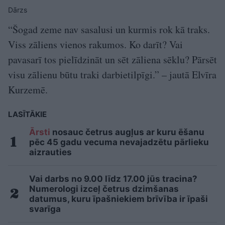
Dārzs
“Šogad zeme nav sasalusi un kurmis rok kā traks.
Viss zāliens vienos rakumos. Ko darīt? Vai
pavasarī tos pielīdzināt un sēt zāliena sēklu? Pārsēt
visu zālienu būtu traki darbietilpīgi.” – jautā Elvīra
Kurzemē.
LASĪTĀKIE
Ārsti
nosauc četrus augļus ar kuru ēšanu
pēc 45 gadu vecuma nevajadzētu pārlieku
aizrauties
Vai darbs no 9.00 līdz 17.00 jūs tracina?
Numerologi izceļ četrus dzimšanas
datumus, kuru īpašniekiem brīvība ir īpaši
svarīga