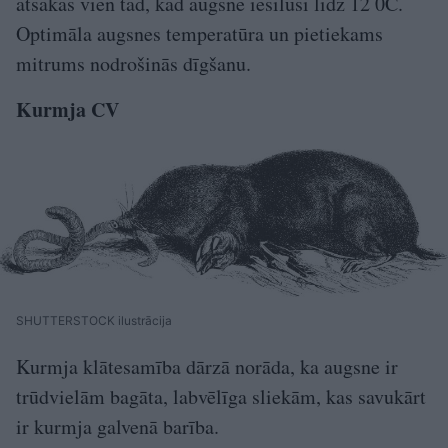
atsākas vien tad, kad augsne iesilusi līdz 12 0C.
Optimāla augsnes temperatūra un pietiekams
mitrums nodrošinās dīgšanu.
Kurmja CV
SHUTTERSTOCK ilustrācija
Kurmja klātesamība dārzā norāda, ka augsne ir
trūdvielām bagāta, labvēlīga sliekām, kas savukārt
ir kurmja galvenā barība.