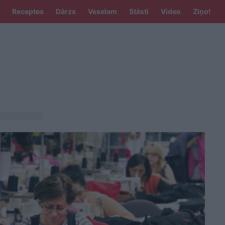
Receptes
Dārzs
Veselam
Stāsti
Video
Ziņo!