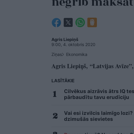
negrib maksāt
Agris Liepiņš
9:00, 4. oktobris 2020
Ziņas
Ekonomika
Agris Liepiņš, “Latvijas Avīze”
LASĪTĀKIE
Cilvēkus aizrāvis ātrs IQ te
pārbaudītu tavu erudīciju
Vai esi izvilcis laimīgo loz
dzimušās sievietes