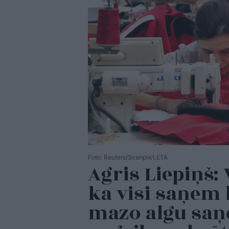
Foto: Reuters/Scanpix/LETA
Agris Liepiņš:
ka visi saņem l
mazo algu saņē