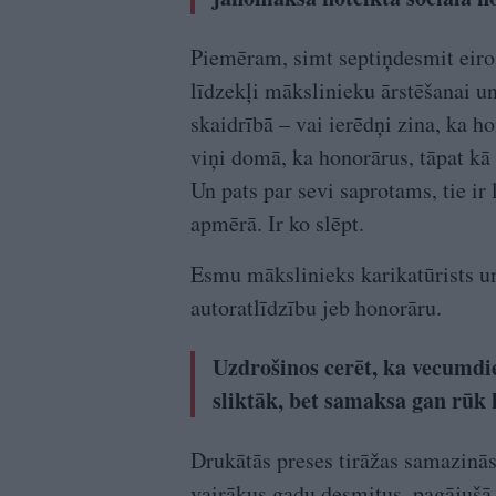
Piemēram, simt septiņdesmit eiro 
līdzekļi mākslinieku ārstēšanai un
skaidrībā – vai ierēdņi zina, ka 
viņi domā, ka honorārus, tāpat kā
Un pats par sevi saprotams, tie ir
apmērā. Ir ko slēpt.
Esmu mākslinieks karikatūrists u
autoratlīdzību jeb honorāru.
Uzdrošinos cerēt, ka vecumdi
sliktāk, bet samaksa gan rūk k
Drukātās preses tirāžas samazinās
vairākus gadu desmitus, pagājušā 