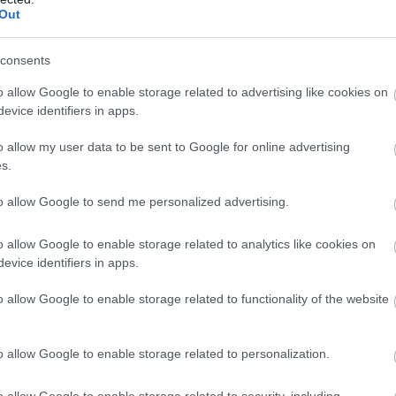
Out
iekabē atrod
raisa jautājumus
d lielāko
līdzcilvēkos
Atcelt
Ziņot
rabandas kravu
consents
āku miljonu vērtībā
o allow Google to enable storage related to advertising like cookies on
evice identifiers in apps.
tārais sekretārs
o allow my user data to be sent to Google for online advertising
 ka Tēvzemē par daudz
s.
to allow Google to send me personalized advertising.
o allow Google to enable storage related to analytics like cookies on
evice identifiers in apps.
o allow Google to enable storage related to functionality of the website
o allow Google to enable storage related to personalization.
o allow Google to enable storage related to security, including