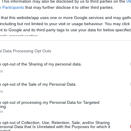
. Varasvīriem nepatīk, ka Latvijas Republikā
. This information may also be disclosed by us to third parties on the
IA
Participants
that may further disclose it to other third parties.
ši taču saņem pieklājīgi, grēks būtu sūdzēties.
! Tāpēc runasvīri nosprieda, ka īstenībā visi
 that this website/app uses one or more Google services and may gath
including but not limited to your visit or usage behaviour. You may click 
algu saņēmēji to slēpj, jo negrib maksāt nodokļus!
 to Google and its third-party tags to use your data for below specifi
pjas!
ogle consent section.
rofesiju pārstāvji.
l Data Processing Opt Outs
o opt-out of the Sharing of my personal data.
In
o opt-out of the Sale of my Personal Data.
In
to opt-out of processing my Personal Data for Targeted
ing.
In
o opt-out of Collection, Use, Retention, Sale, and/or Sharing
uvā aptur kravas
“Nabaga
cilvēki…”
ersonal Data that Is Unrelated with the Purposes for which it
 no Latvijas:
Neierasts skats Rīgā
lected.