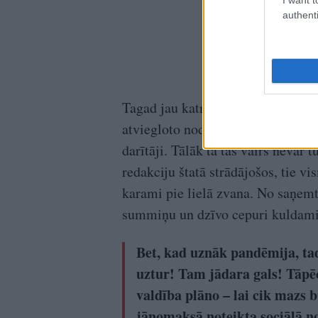
authenti
Tagad jau katrs kurpnieks pašpasl
atviegloto nodokļu režīmu, maksā
darītāji. Tālāk tā tas vairs nevar 
redakciju štatā strādājošos, tie v
karami pie lielā zvana. No saņe
summiņu un dzīvo cepuri kuldami
Bet, kad uznāk pandēmija, tad 
uztur! Tam jādara gals! Tāpēc
valdība plāno – lai cik mazs 
jānomaksā noteikta sociālā 