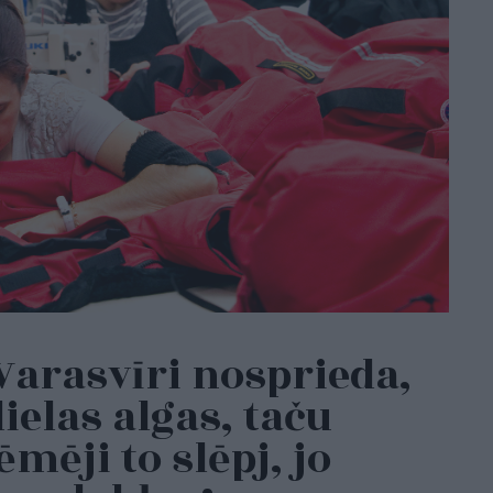
 Varasvīri nosprieda,
ielas algas, taču
mēji to slēpj, jo