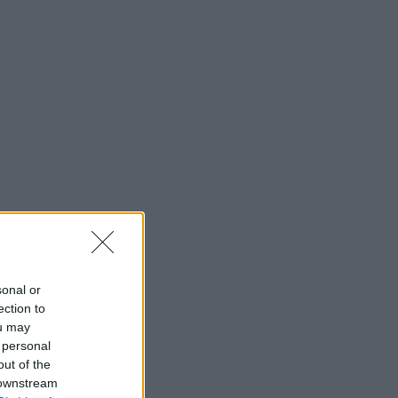
sonal or
ection to
ou may
 personal
out of the
 downstream