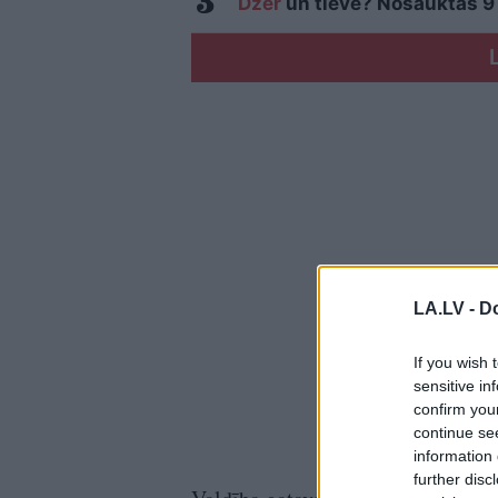
Dzer
un tievē? Nosauktas 9 t
LA.LV -
Do
If you wish 
sensitive in
confirm you
continue se
information 
further disc