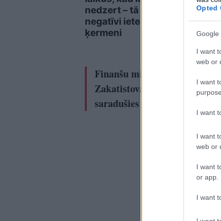
Opted 
nedzert – tā var
pusp
negatīvi ietekmēt tavu
šoga
ķermeni
kont
Google 
vair
I want t
web or d
Finanšu ministrijas parlamen
I want t
Zakatistova kungs izrunājās,
purpose
saradušies mākslinieku.
I want 
I want t
web or d
I want t
or app.
I want t
I want t