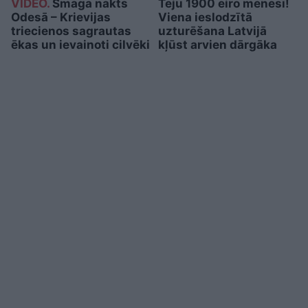
VIDEO.
Smaga nakts
Teju 1900 eiro mēnesī!
Odesā – Krievijas
Viena ieslodzītā
triecienos sagrautas
uzturēšana Latvijā
ēkas un ievainoti cilvēki
kļūst arvien dārgāka