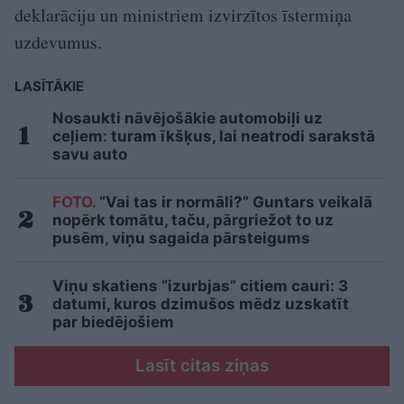
deklarāciju un ministriem izvirzītos īstermiņa
uzdevumus.
LASĪTĀKIE
Nosaukti nāvējošākie automobiļi uz
ceļiem: turam īkšķus, lai neatrodi sarakstā
savu auto
FOTO.
“Vai tas ir normāli?” Guntars veikalā
nopērk tomātu, taču, pārgriežot to uz
pusēm, viņu sagaida pārsteigums
Viņu skatiens “izurbjas” citiem cauri: 3
datumi, kuros dzimušos mēdz uzskatīt
par biedējošiem
Lasīt citas ziņas