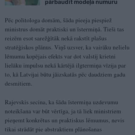
pārbaudīt modeļa numuru
Pēc politologa domām, šāda pieeja piespiež
ministrus domāt praktiski un īstermiņā. Tieši tas
reizēm esot sarežģītāk nekā rakstīt plašus
stratēģiskos plānus. Viņš uzsver, ka vairāku nelielu
lēmumu kopējais efekts var dot valstij krietni
lielāku impulsu nekā kārtējā ilgtermiņa vīzija par
to, kā Latvijai būtu jāizskatās pēc daudziem gadu
desmitiem.
Rajevskis secina, ka šāda īstermiņa uzdevumu
noteikšana var būt vērtīga, ja tā liek ministriem
pieņemt konkrētus un praktiskus lēmumus, nevis
tikai strādāt pie abstraktiem plānošanas