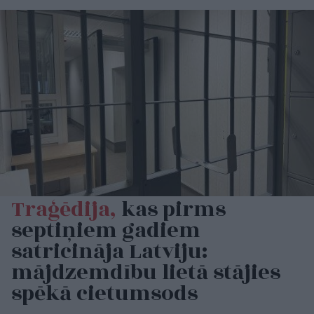
Traģēdija,
kas pirms
septiņiem gadiem
satricināja Latviju:
mājdzemdību lietā stājies
spēkā cietumsods