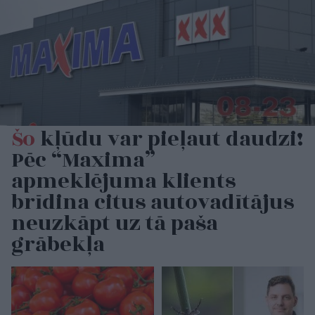
Šo
kļūdu var pieļaut daudzi!
Pēc “Maxima”
apmeklējuma klients
brīdina citus autovadītājus
neuzkāpt uz tā paša
grābekļa