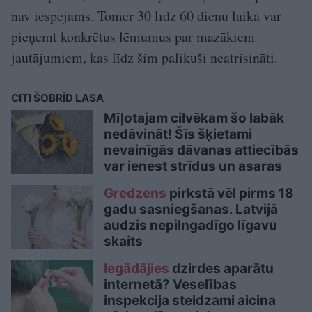
nav iespējams. Tomēr 30 līdz 60 dienu laikā var
pieņemt konkrētus lēmumus par mazākiem
jautājumiem, kas līdz šim palikuši neatrisināti.
CITI ŠOBRĪD LASA
Mīļotajam cilvēkam šo labāk
nedāvināt! Šīs šķietami
nevainīgās dāvanas attiecībās
var ienest strīdus un asaras
Gredzens
pirkstā vēl pirms 18
gadu sasniegšanas. Latvijā
audzis nepilngadīgo līgavu
skaits
Iegādājies
dzirdes aparātu
internetā? Veselības
inspekcija steidzami aicina