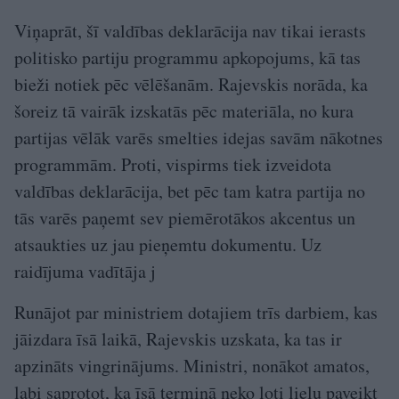
Viņaprāt, šī valdības deklarācija nav tikai ierasts
politisko partiju programmu apkopojums, kā tas
bieži notiek pēc vēlēšanām. Rajevskis norāda, ka
šoreiz tā vairāk izskatās pēc materiāla, no kura
partijas vēlāk varēs smelties idejas savām nākotnes
programmām. Proti, vispirms tiek izveidota
valdības deklarācija, bet pēc tam katra partija no
tās varēs paņemt sev piemērotākos akcentus un
atsaukties uz jau pieņemtu dokumentu. Uz
raidījuma vadītāja j
Runājot par ministriem dotajiem trīs darbiem, kas
jāizdara īsā laikā, Rajevskis uzskata, ka tas ir
apzināts vingrinājums. Ministri, nonākot amatos,
labi saprotot, ka īsā termiņā neko ļoti lielu paveikt