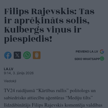
Filips Rajevskis: Tas
ir aprēķināts solis,
Kulbergs viņus ir
piespiedis!
PIEVIENO LA.LV
SEKO WHATSAPP
LA.LV
9:14, 3. jūnijs 2026
Viedokļi
TV24 raidījumā “Kārtības rullis” politologs un
sabiedrisko attiecību aģentūras “Mediju tilts”
līdzdibinātājs Filips Rajevskis komentēja valdības