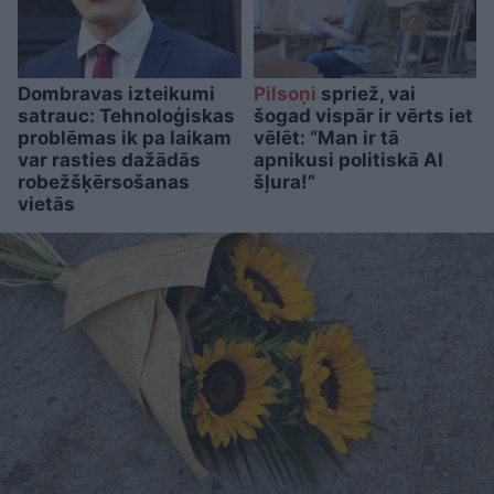
Dombravas izteikumi
Pilsoņi
spriež, vai
satrauc: Tehnoloģiskas
šogad vispār ir vērts iet
problēmas ik pa laikam
vēlēt: “Man ir tā
var rasties dažādās
apnikusi politiskā AI
robežšķērsošanas
šļura!”
vietās