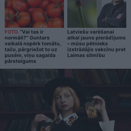
FOTO.
“Vai tas ir
Latviešu varēšanai
normāli?” Guntars
atkal jauns pierādījums
veikalā nopērk tomātu,
– mūsu pētnieks
taču, pārgriežot to uz
izstrādājis vakcīnu pret
pusēm, viņu sagaida
Laimas slimību
pārsteigums