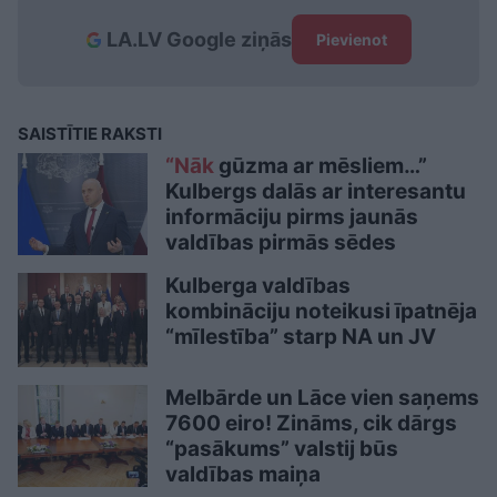
LA.LV Google ziņās
Pievienot
SAISTĪTIE RAKSTI
“Nāk
gūzma ar mēsliem…”
Kulbergs dalās ar interesantu
informāciju pirms jaunās
valdības pirmās sēdes
Kulberga valdības
kombināciju noteikusi īpatnēja
“mīlestība” starp NA un JV
Melbārde un Lāce vien saņems
7600 eiro! Zināms, cik dārgs
“pasākums” valstij būs
valdības maiņa