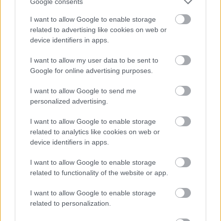
Google consents
I want to allow Google to enable storage
Atcelt
Ziņot
related to advertising like cookies on web or
device identifiers in apps.
I want to allow my user data to be sent to
Google for online advertising purposes.
I want to allow Google to send me
Rūgts!
Latvijā
Zelenskis
gatavs
personalized advertising.
slavenākais japānis
“sarežģītām sarunām”
Masaki mijis gredzenus
ar Putinu; Slaidiņš
I want to allow Google to enable storage
ar mīļoto – kāzās
pasaka, kas visu varētu
related to analytics like cookies on web or
izskanēja arī īpaši
izšķirt
device identifiers in apps.
skaista latviešu
dziesma
I want to allow Google to enable storage
related to functionality of the website or app.
I want to allow Google to enable storage
related to personalization.