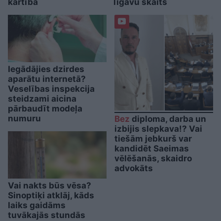
kārtībā
līgavu skaits
Iegādājies dzirdes
aparātu internetā?
Veselības inspekcija
steidzami aicina
pārbaudīt modeļa
numuru
Bez
diploma, darba un
izbijis slepkava!? Vai
tiešām jebkurš var
kandidēt Saeimas
vēlēšanās, skaidro
advokāts
Vai nakts būs vēsa?
Sinoptiķi atklāj, kāds
laiks gaidāms
tuvākajās stundās