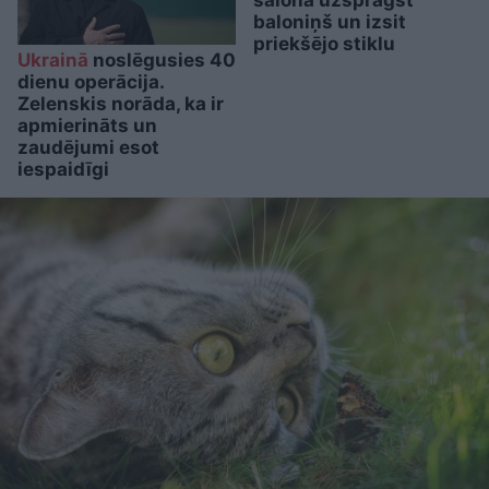
baloniņš un izsit
priekšējo stiklu
Ukrainā
noslēgusies 40
dienu operācija.
Zelenskis norāda, ka ir
apmierināts un
zaudējumi esot
iespaidīgi