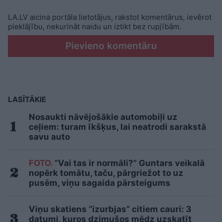
LA.LV aicina portāla lietotājus, rakstot komentārus, ievērot
pieklājību, nekurināt naidu un iztikt bez rupjībām.
Pievieno komentāru
LASĪTĀKIE
Nosaukti nāvējošākie automobiļi uz
ceļiem: turam īkšķus, lai neatrodi sarakstā
savu auto
FOTO.
“Vai tas ir normāli?” Guntars veikalā
nopērk tomātu, taču, pārgriežot to uz
pusēm, viņu sagaida pārsteigums
Viņu skatiens “izurbjas” citiem cauri: 3
datumi, kuros dzimušos mēdz uzskatīt