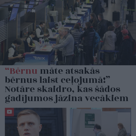
“Bērnu
māte atsakās
bērnus laist ceļojumā!”
Notāre skaidro, kas šādos
gadījumos jāzina vecākiem