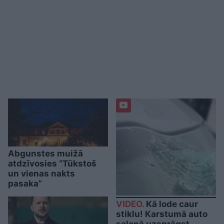
Abgunstes muižā
atdzīvosies “Tūkstoš
un vienas nakts
pasaka”
VIDEO.
Kā lode caur
stiklu! Karstumā auto
salonā uzsprāgst