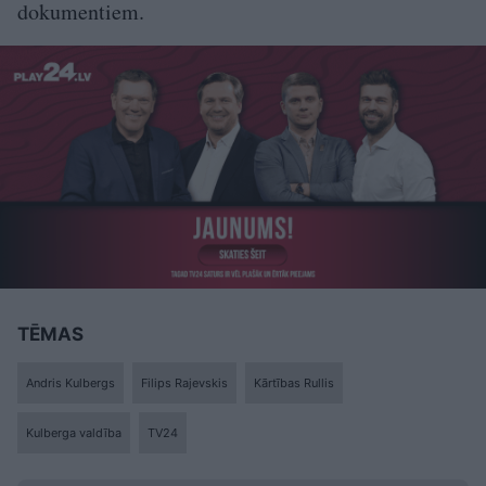
dokumentiem.
TĒMAS
Andris Kulbergs
Filips Rajevskis
Kārtības Rullis
Kulberga valdība
TV24