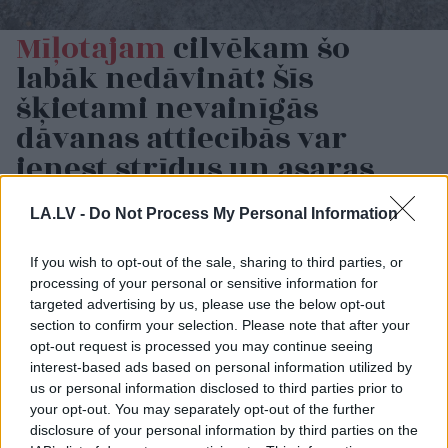
Mīļotajam
cilvēkam šo
labāk nedāvināt! Šīs
šķietami nevainīgās
dāvanas attiecībās var
ienest strīdus un asaras
LA.LV -
Do Not Process My Personal Information
If you wish to opt-out of the sale, sharing to third parties, or
processing of your personal or sensitive information for
targeted advertising by us, please use the below opt-out
section to confirm your selection. Please note that after your
opt-out request is processed you may continue seeing
interest-based ads based on personal information utilized by
us or personal information disclosed to third parties prior to
“Latvijas
izlase nav par
Var būt lielas bēdas!
your opt-out. You may separately opt-out of the further
ādas krāsu.” Latvijas
Eksperts paskaidro, kā
disclosure of your personal information by third parties on the
Basketbola savienības
pilnmēness ietekmē