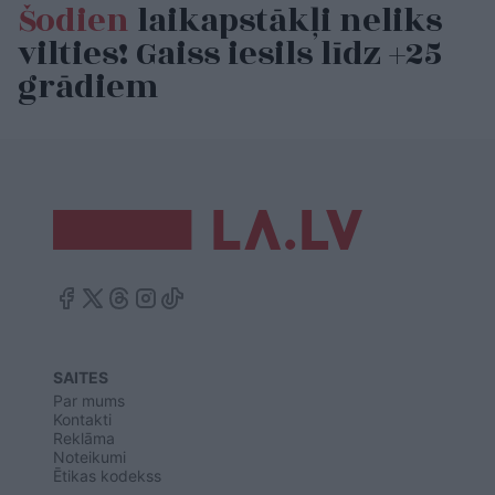
Šodien
laikapstākļi neliks
vilties! Gaiss iesils līdz +25
grādiem
SAITES
Par mums
Kontakti
Reklāma
Noteikumi
Ētikas kodekss