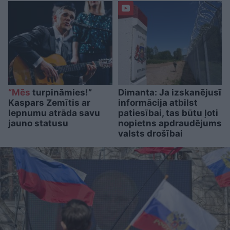
“Mēs
turpināmies!”
Dimanta: Ja izskanējusī
Kaspars Zemītis ar
informācija atbilst
lepnumu atrāda savu
patiesībai, tas būtu ļoti
jauno statusu
nopietns apdraudējums
valsts drošībai