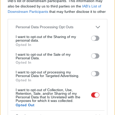
IAB’s list of downstream participants. This information may
paziņojums par
cilvēkus
also be disclosed by us to third parties on the
IAB’s List of
spēlētāju aizskaršanu
izgaismo nepatīkamu
Downstream Participants
that may further disclose it to other
sabiedrības šķautni
third parties.
Please note that this website/app uses one or more Google
Personal Data Processing Opt Outs
services and may gather and store information including but
not limited to your visit or usage behaviour. You may click to
I want to opt-out of the Sharing of my
personal data.
grant or deny consent to Google and its third-party tags to
Opted In
use your data for below specified purposes in below Google
consent section.
I want to opt-out of the Sale of my
Personal Data.
Opted In
I want to opt-out of processing my
Personal Data for Targeted Advertising.
Opted In
I want to opt-out of Collection, Use,
Noderīgi
knifi, kā panākt,
Retention, Sale, and/or Sharing of my
Personal Data that Is Unrelated with the
Purposes for which it was collected.
lai tomātu laiks būtu
Opted Out
iespējami ilgāks