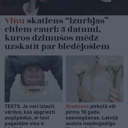
Viņu
skatiens “izurbjas”
citiem cauri: 3 datumi,
kuros dzimušos mēdz
uzskatīt par biedējošiem
TESTS. Ja vari izlasīt
Gredzens
pirkstā vēl
vārdus, kas apgriezti
pirms 18 gadu
augšpēdus, ar tevi
sasniegšanas. Latvijā
pagaidām viss ir
audzis nepilngadīgo