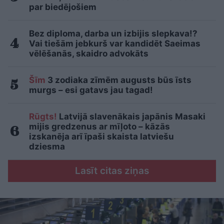
par biedējošiem
Bez diploma, darba un izbijis slepkava!?
Vai tiešām jebkurš var kandidēt Saeimas
vēlēšanās, skaidro advokāts
Šīm
3 zodiaka zīmēm augusts būs īsts
murgs – esi gatavs jau tagad!
Rūgts!
Latvijā slavenākais japānis Masaki
mijis gredzenus ar mīļoto – kāzās
izskanēja arī īpaši skaista latviešu
dziesma
Lasīt citas ziņas