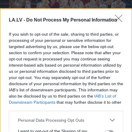
LA.LV -
Do Not Process My Personal Information
If you wish to opt-out of the sale, sharing to third parties, or
processing of your personal or sensitive information for
targeted advertising by us, please use the below opt-out
section to confirm your selection. Please note that after your
opt-out request is processed you may continue seeing
“Latvijas izlase nav par
interest-based ads based on personal information utilized by
ādas krāsu.” Latvijas
us or personal information disclosed to third parties prior to
your opt-out. You may separately opt-out of the further
Basketbola savienības
disclosure of your personal information by third parties on the
paziņojums par spēlētāju
IAB’s list of downstream participants. This information may
also be disclosed by us to third parties on the
IAB’s List of
aizskaršanu izgaismo
Downstream Participants
that may further disclose it to other
nepatīkamu sabiedrības
third parties.
šķautni
Please note that this website/app uses one or more Google
Personal Data Processing Opt Outs
services and may gather and store information including but
not limited to your visit or usage behaviour. You may click to
I want to opt-out of the Sharing of my