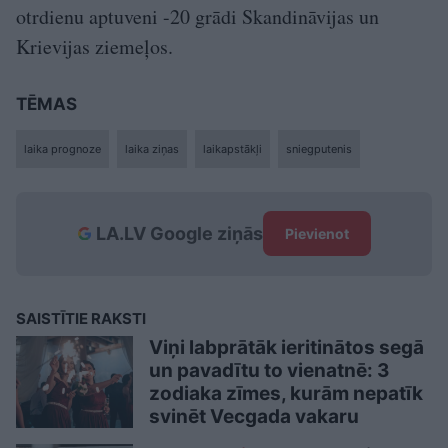
otrdienu aptuveni -20 grādi Skandināvijas un
Krievijas ziemeļos.
TĒMAS
laika prognoze
laika ziņas
laikapstākļi
sniegputenis
LA.LV Google ziņās
Pievienot
SAISTĪTIE RAKSTI
Viņi labprātāk ieritinātos segā
un pavadītu to vienatnē: 3
zodiaka zīmes, kurām nepatīk
svinēt Vecgada vakaru