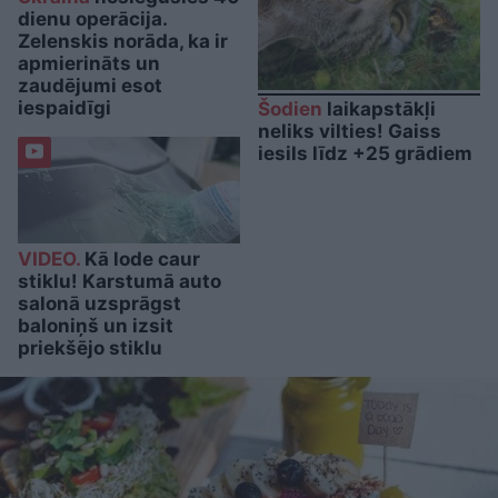
dienu operācija.
Zelenskis norāda, ka ir
apmierināts un
zaudējumi esot
iespaidīgi
Šodien
laikapstākļi
neliks vilties! Gaiss
iesils līdz +25 grādiem
VIDEO.
Kā lode caur
stiklu! Karstumā auto
salonā uzsprāgst
baloniņš un izsit
priekšējo stiklu