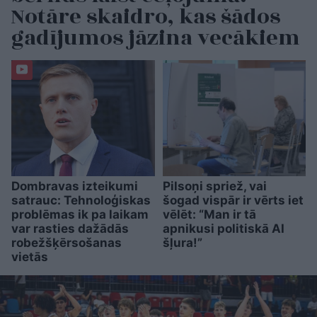
Notāre skaidro, kas šādos
gadījumos jāzina vecākiem
Dombravas izteikumi
Pilsoņi spriež, vai
satrauc: Tehnoloģiskas
šogad vispār ir vērts iet
problēmas ik pa laikam
vēlēt: “Man ir tā
var rasties dažādās
apnikusi politiskā AI
robežšķērsošanas
šļura!”
vietās