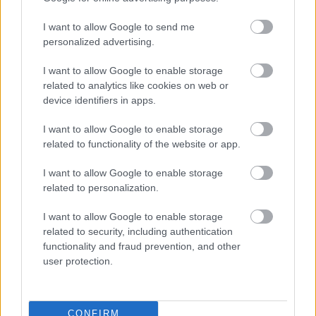
I want to allow Google to send me
personalized advertising.
Rūgts!
Latvijā slavenākais
I want to allow Google to enable storage
related to analytics like cookies on web or
japānis Masaki mijis
device identifiers in apps.
gredzenus ar mīļoto –
kāzās izskanēja arī īpaši
I want to allow Google to enable storage
related to functionality of the website or app.
skaista latviešu dziesma
I want to allow Google to enable storage
related to personalization.
I want to allow Google to enable storage
related to security, including authentication
functionality and fraud prevention, and other
user protection.
Zelenskis
gatavs
Šo kļūdu var pieļaut
CONFIRM