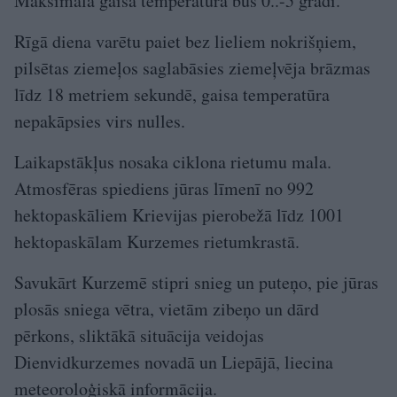
Maksimālā gaisa temperatūra būs 0..-5 grādi.
Rīgā diena varētu paiet bez lieliem nokrišņiem,
pilsētas ziemeļos saglabāsies ziemeļvēja brāzmas
līdz 18 metriem sekundē, gaisa temperatūra
nepakāpsies virs nulles.
Laikapstākļus nosaka ciklona rietumu mala.
Atmosfēras spiediens jūras līmenī no 992
hektopaskāliem Krievijas pierobežā līdz 1001
hektopaskālam Kurzemes rietumkrastā.
Savukārt Kurzemē stipri snieg un puteņo, pie jūras
plosās sniega vētra, vietām zibeņo un dārd
pērkons, sliktākā situācija veidojas
Dienvidkurzemes novadā un Liepājā, liecina
meteoroloģiskā informācija.