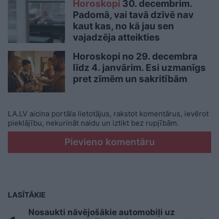
Horoskopi
30. decembrim.
Padomā, vai tavā dzīvē nav
kaut kas, no kā jau sen
vajadzēja atteikties
Horoskopi no 29. decembra
līdz 4. janvārim. Esi uzmanīgs
pret zīmēm un sakritībām
LA.LV aicina portāla lietotājus, rakstot komentārus, ievērot
pieklājību, nekurināt naidu un iztikt bez rupjībām.
Pievieno komentāru
LASĪTĀKIE
Nosaukti nāvējošākie automobiļi uz