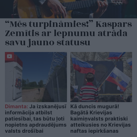
“Mēs turpināmies!” Kaspars
Zemītis ar lepnumu atrāda
savu jauno statusu
Dimanta:
Ja izskanējusī
Kā duncis mugurā!
informācija atbilst
Bagātā Krievijas
patiesībai, tas būtu ļoti
kaimiņvalsts praktiski
nopietns apdraudējums
atteikusies no Krievijas
valsts drošībai
naftas iepirkšanas