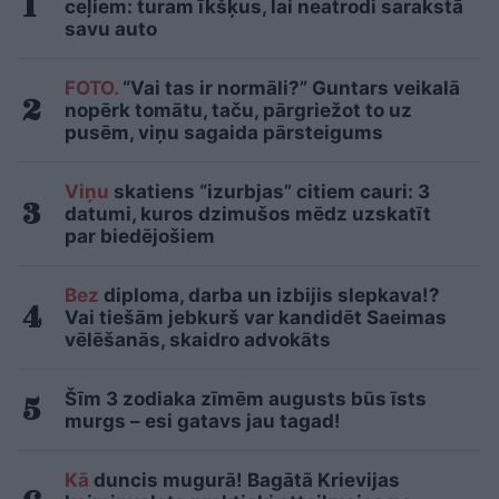
ceļiem: turam īkšķus, lai neatrodi sarakstā
savu auto
FOTO.
“Vai tas ir normāli?” Guntars veikalā
nopērk tomātu, taču, pārgriežot to uz
pusēm, viņu sagaida pārsteigums
Viņu
skatiens “izurbjas” citiem cauri: 3
datumi, kuros dzimušos mēdz uzskatīt
par biedējošiem
Bez
diploma, darba un izbijis slepkava!?
Vai tiešām jebkurš var kandidēt Saeimas
vēlēšanās, skaidro advokāts
Šīm 3 zodiaka zīmēm augusts būs īsts
murgs – esi gatavs jau tagad!
Kā
duncis mugurā! Bagātā Krievijas