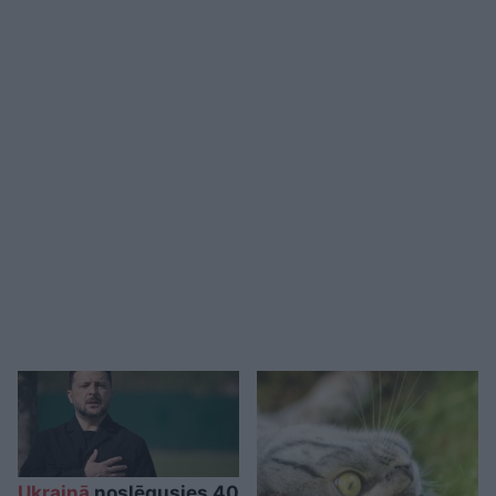
Ukrainā
noslēgusies 40