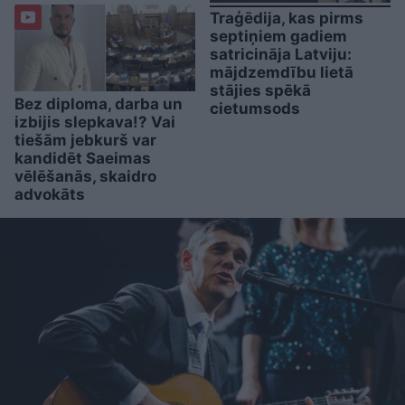
Traģēdija, kas pirms
septiņiem gadiem
satricināja Latviju:
mājdzemdību lietā
stājies spēkā
Bez diploma, darba un
cietumsods
izbijis slepkava!? Vai
tiešām jebkurš var
kandidēt Saeimas
vēlēšanās, skaidro
advokāts