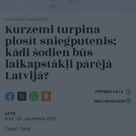
Foto: Paula Čurkste/LETA
Kurzemi turpina
plosīt sniegputenis;
kādi šodien būs
laikapstākļi pārējā
Latvijā?
PIEVIENO LA.LV
SEKO WHATSAPP
LETA
8:52, 30. decembris 2025
Ziņas
Dabā