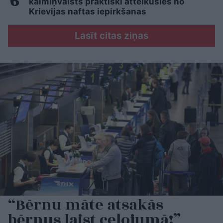
kaimiņvalsts praktiski atteikusies no
Krievijas naftas iepirkšanas
Lasīt citas ziņas
“Bērnu māte atsakās
bērnus laist ceļojumā!”