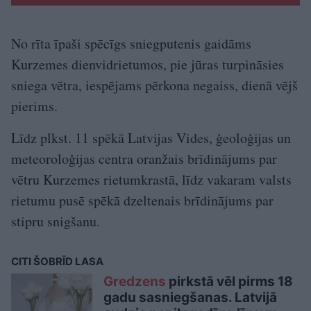
No rīta īpaši spēcīgs sniegputenis gaidāms
Kurzemes dienvidrietumos, pie jūras turpināsies
sniega vētra, iespējams pērkona negaiss, dienā vējš
pierims.
Līdz plkst. 11 spēkā Latvijas Vides, ģeoloģijas un
meteoroloģijas centra oranžais brīdinājums par
vētru Kurzemes rietumkrastā, līdz vakaram valsts
rietumu pusē spēkā dzeltenais brīdinājums par
stipru snigšanu.
CITI ŠOBRĪD LASA
Gredzens
pirkstā vēl pirms 18
gadu sasniegšanas. Latvijā