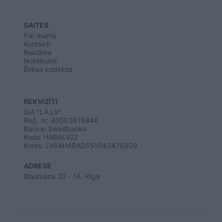
SAITES
Par mums
Kontakti
Reklāma
Noteikumi
Ētikas kodekss
REKVIZĪTI
SIA "LA.LV"
Reģ. nr. 40003616846
Banka: Swedbanka
Kods: HABALV22
Konts: LV64HABA0551043479309
ADRESE
Blaumaņa 32 - 1A, Rīga