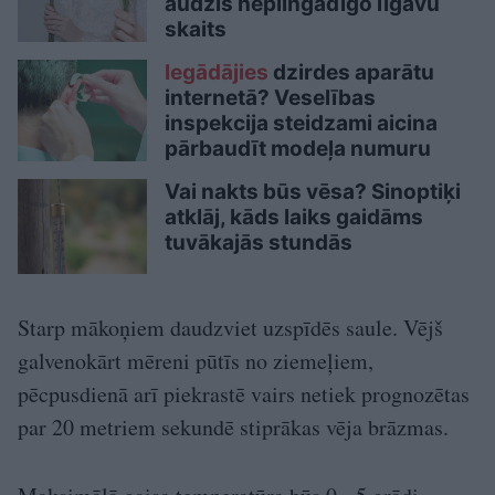
audzis nepilngadīgo līgavu
skaits
Iegādājies
dzirdes aparātu
internetā? Veselības
inspekcija steidzami aicina
pārbaudīt modeļa numuru
Vai nakts būs vēsa? Sinoptiķi
atklāj, kāds laiks gaidāms
tuvākajās stundās
Starp mākoņiem daudzviet uzspīdēs saule. Vējš
galvenokārt mēreni pūtīs no ziemeļiem,
pēcpusdienā arī piekrastē vairs netiek prognozētas
par 20 metriem sekundē stiprākas vēja brāzmas.