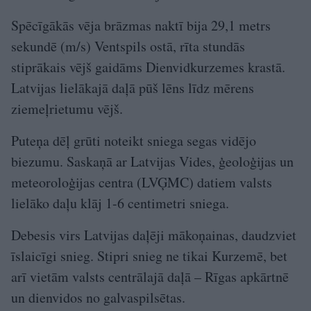
Spēcīgākās vēja brāzmas naktī bija 29,1 metrs
sekundē (m/s) Ventspils ostā, rīta stundās
stiprākais vējš gaidāms Dienvidkurzemes krastā.
Latvijas lielākajā daļā pūš lēns līdz mērens
ziemeļrietumu vējš.
Puteņa dēļ grūti noteikt sniega segas vidējo
biezumu. Saskaņā ar Latvijas Vides, ģeoloģijas un
meteoroloģijas centra (LVĢMC) datiem valsts
lielāko daļu klāj 1-6 centimetri sniega.
Debesis virs Latvijas daļēji mākoņainas, daudzviet
īslaicīgi snieg. Stipri snieg ne tikai Kurzemē, bet
arī vietām valsts centrālajā daļā – Rīgas apkārtnē
un dienvidos no galvaspilsētas.