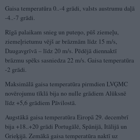
Gaisa temperatūra 0..-4 grādi, valsts austrumu daļā
-4..-7 grādi.
Rīgā palaikam snieg un puteņo, pūš ziemeļu,
ziemeļrietumu vējš ar brāzmām līdz 15 m/s,
Daugavgrīvā – līdz 20 m/s. Pēdējā diennaktī
brāzmu spēks sasniedza 22 m/s. Gaisa temperatūra
-2 grādi.
Maksimālā gaisa temperatūra pirmdien LVĢMC
novērojumu tīklā bija no nulle grādiem Alūksnē
līdz +5,6 grādiem Pāvilostā.
Augstākā gaisa temperatūra Eiropā 29. decembrī
bija +18..+20 grādi Portugālē, Spānijā, Itālijā un
Grieķijā. Zemākā gaisa temperatūra naktī uz