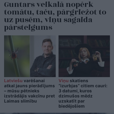
Guntars veikalā nopērk
tomātu, taču, pārgriežot to
uz pusēm, viņu sagaida
pārsteigums
Latviešu
varēšanai
Viņu
skatiens
atkal jauns pierādījums
“izurbjas” citiem cauri:
– mūsu pētnieks
3 datumi, kuros
izstrādājis vakcīnu pret
dzimušos mēdz
Laimas slimību
uzskatīt par
biedējošiem