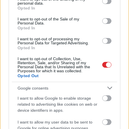
personal data.
grant or deny consent to Google and its third-party tags to
Opted In
use your data for below specified purposes in below Google
consent section.
I want to opt-out of the Sale of my
Personal Data.
Opted In
I want to opt-out of processing my
Personal Data for Targeted Advertising.
Opted In
Var
būt lielas bēdas!
Noderīgi
knifi, kā
Eksperts paskaidro, kā
panākt, lai tomātu laiks
I want to opt-out of Collection, Use,
Retention, Sale, and/or Sharing of my
pilnmēness ietekmē
būtu iespējami ilgāks
Personal Data that Is Unrelated with the
cilvēkus
Purposes for which it was collected.
Opted Out
Google consents
I want to allow Google to enable storage
Atcelt
Ziņot
related to advertising like cookies on web or
device identifiers in apps.
I want to allow my user data to be sent to
Google for online advertising purposes.