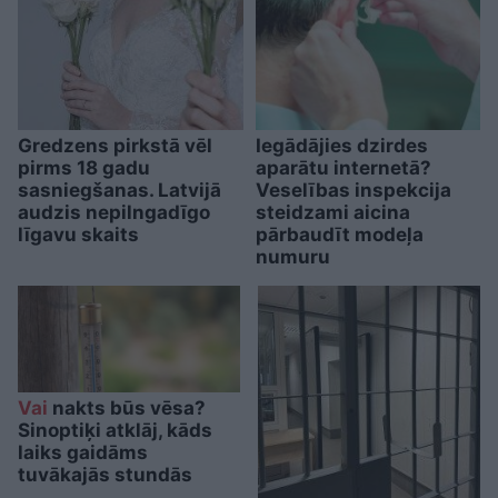
Gredzens pirkstā vēl
Iegādājies dzirdes
pirms 18 gadu
aparātu internetā?
sasniegšanas. Latvijā
Veselības inspekcija
audzis nepilngadīgo
steidzami aicina
līgavu skaits
pārbaudīt modeļa
numuru
Vai
nakts būs vēsa?
Sinoptiķi atklāj, kāds
laiks gaidāms
tuvākajās stundās