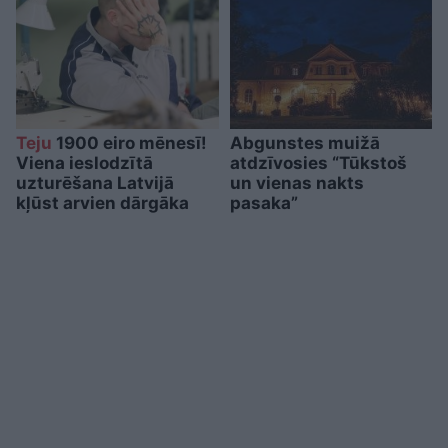
Teju
1900 eiro mēnesī!
Abgunstes muižā
Viena ieslodzītā
atdzīvosies “Tūkstoš
uzturēšana Latvijā
un vienas nakts
kļūst arvien dārgāka
pasaka”