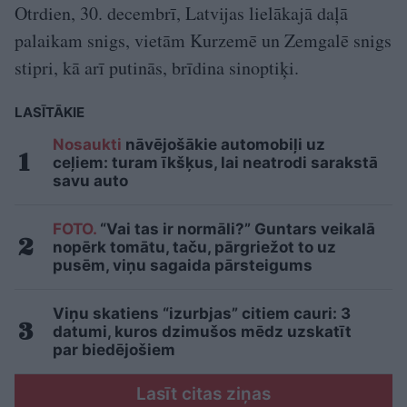
Otrdien, 30. decembrī, Latvijas lielākajā daļā
palaikam snigs, vietām Kurzemē un Zemgalē snigs
stipri, kā arī putinās, brīdina sinoptiķi.
LASĪTĀKIE
Nosaukti
nāvējošākie automobiļi uz
ceļiem: turam īkšķus, lai neatrodi sarakstā
savu auto
FOTO.
“Vai tas ir normāli?” Guntars veikalā
nopērk tomātu, taču, pārgriežot to uz
pusēm, viņu sagaida pārsteigums
Viņu skatiens “izurbjas” citiem cauri: 3
datumi, kuros dzimušos mēdz uzskatīt
par biedējošiem
Lasīt citas ziņas