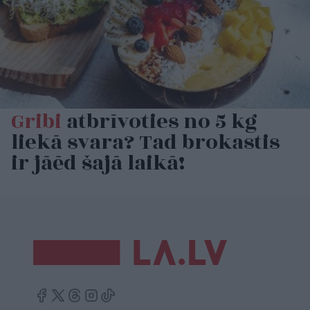
Gribi
atbrīvoties no 5 kg
liekā svara? Tad brokastis
ir jāēd šajā laikā!