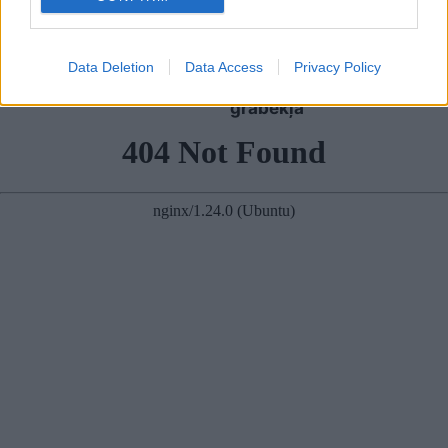
“sarežģītām sarunām”
daudzi! Pēc “Maxima”
ar Putinu; Slaidiņš
apmeklējuma klients
pasaka, kas visu varētu
brīdina citus
izšķirt
autovadītājus
Data Deletion
Data Access
Privacy Policy
neuzkāpt uz tā paša
grābekļa