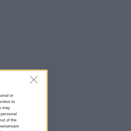
sonal or
ection to
ou may
 personal
out of the
 downstream