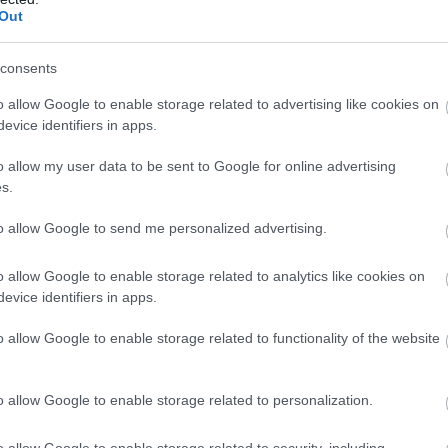
Out
Atcelt
Ziņot
consents
o allow Google to enable storage related to advertising like cookies on
evice identifiers in apps.
o allow my user data to be sent to Google for online advertising
s.
iem
visa dzīve bija
Ceļojums atcelts, bet
kšā!” Bauskas
naudas nav – tūrisma
to allow Google to send me personalized advertising.
dā nošauto suņu
operatora “Digitours”
nieks tiesā nespēj
klienti nonākuši
o allow Google to enable storage related to analytics like cookies on
īt asaras
neapskaužamā
evice identifiers in apps.
situācijā
o allow Google to enable storage related to functionality of the website
ula problēmas, piemēram, diska trūce vai
 cietas virsmas gulēšanai noteikti nav piemērotas.
o allow Google to enable storage related to personalization.
, tā visu nakti būs saspringta, arī kakls būs
o allow Google to enable storage related to security, including