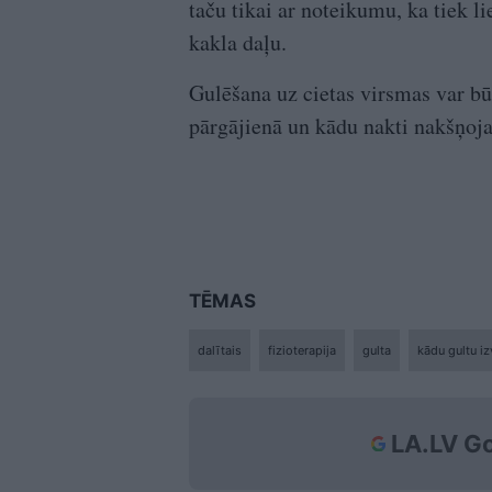
taču tikai ar noteikumu, ka tiek lie
kakla daļu.
Gulēšana uz cietas virsmas var b
pārgājienā un kādu nakti nakšņoja
TĒMAS
dalītais
fizioterapija
gulta
kādu gultu iz
LA.LV Go