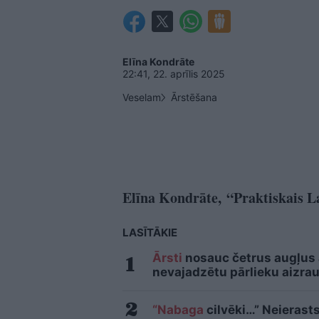
Elīna Kondrāte
22:41, 22. aprīlis 2025
Veselam
Ārstēšana
Elīna Kondrāte, “Praktiskais La
LASĪTĀKIE
Ārsti
nosauc četrus augļus
nevajadzētu pārlieku aizrau
“Nabaga
cilvēki…” Neierasts