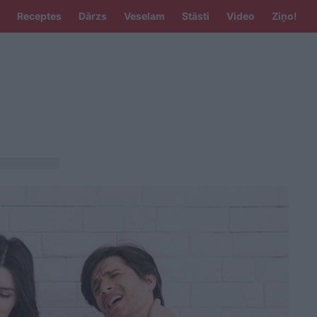
Receptes
Dārzs
Veselam
Stāsti
Video
Ziņo!