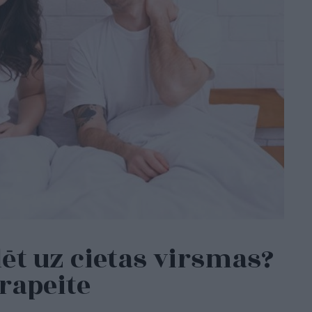
lēt uz cietas virsmas?
erapeite