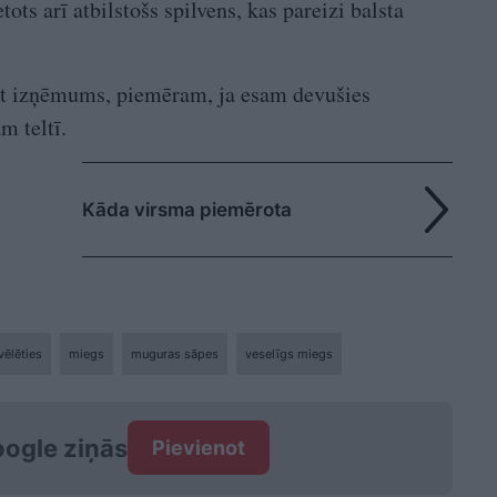
tots arī atbilstošs spilvens, kas pareizi balsta
ūt izņēmums, piemēram, ja esam devušies
m teltī.
Kāda virsma piemērota
vēlēties
miegs
muguras sāpes
veselīgs miegs
ogle ziņās
Pievienot