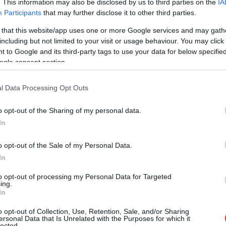
. This information may also be disclosed by us to third parties on the
IA
Participants
that may further disclose it to other third parties.
kumus, ka visveselīgāk ir gulēt uz cietas virsmas.
 that this website/app uses one or more Google services and may gath
including but not limited to your visit or usage behaviour. You may click 
i pagulēt uz grīdas. Vai tā patiešām ir?
 to Google and its third-party tags to use your data for below specifi
ogle consent section.
kuļus
l Data Processing Opt Outs
 neiesaka ikdienā gulēt uz ļoti cieta matrača, plāna
o opt-out of the Sharing of my personal data.
, sevišķi, ja netiek lietots spilvens,” stāsta
In
adītāja un sertificēta fizioterapeite Daina Streļča.
o opt-out of the Sale of my Personal Data.
ena, galva ir atliekta, un pārlieku tiek noslogota
In
aram pamosties ar galvas, spranda sāpēm, dažkārt
to opt-out of processing my Personal Data for Targeted
as daļā. Ar laiku var sākt sāpēt visa mugura un
ing.
In
o opt-out of Collection, Use, Retention, Sale, and/or Sharing
ersonal Data that Is Unrelated with the Purposes for which it
lected.