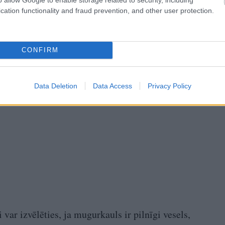
ēm nevajadzētu arī gulēt uz grīdas – tas nevis
cation functionality and fraud prevention, and other user protection.
kuļus, bet radīs papildu saspringumu.
CONFIRM
Data Deletion
Data Access
Privacy Policy
 var izvēlēties, ja mugurkauls ir pilnīgi vesels,