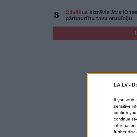
Cilvēkus
aizrāvis ātrs IQ te
pārbaudītu tavu erudīciju
LA.LV -
Do
If you wish 
sensitive in
confirm you
continue se
information 
further disc