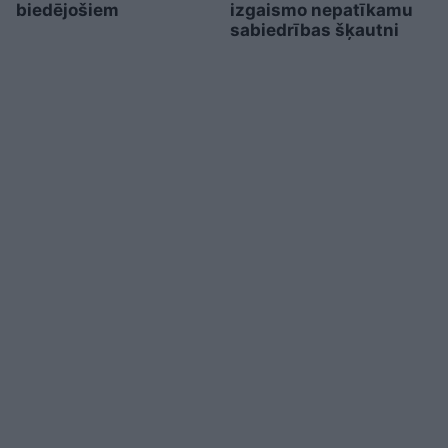
biedējošiem
izgaismo nepatīkamu
sabiedrības šķautni