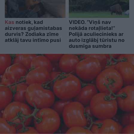
Kas
notiek, kad
VIDEO. “Viņš nav
aizveras guļamistabas
nekāda rotaļlieta!”
durvis? Zodiaka zīme
Polijā aculiecinieks ar
atklāj tavu intīmo pusi
auto izglābj tūristu no
dusmīga sumbra