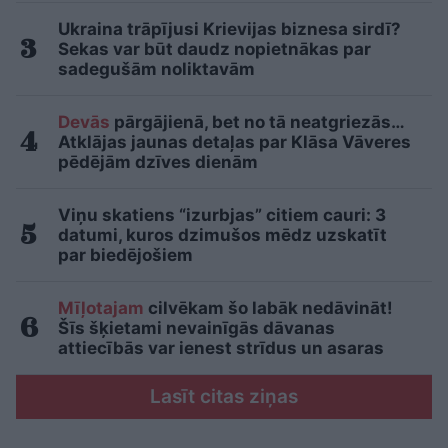
Ukraina trāpījusi Krievijas biznesa sirdī?
Sekas var būt daudz nopietnākas par
sadegušām noliktavām
Devās
pārgājienā, bet no tā neatgriezās…
Atklājas jaunas detaļas par Klāsa Vāveres
pēdējām dzīves dienām
Viņu skatiens “izurbjas” citiem cauri: 3
datumi, kuros dzimušos mēdz uzskatīt
par biedējošiem
Mīļotajam
cilvēkam šo labāk nedāvināt!
Šīs šķietami nevainīgās dāvanas
attiecībās var ienest strīdus un asaras
Lasīt citas ziņas