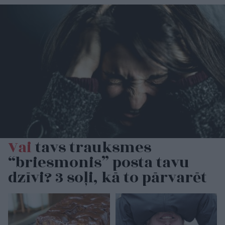
Vai
tavs trauksmes
“briesmonis” posta tavu
dzīvi? 3 soļi, kā to pārvarēt