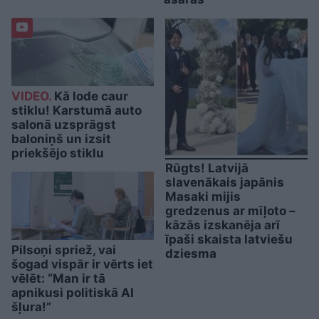
VIDEO.
Kā lode caur
stiklu! Karstumā auto
salonā uzsprāgst
baloniņš un izsit
priekšējo stiklu
Rūgts! Latvijā
slavenākais japānis
Masaki mijis
gredzenus ar mīļoto –
kāzās izskanēja arī
īpaši skaista latviešu
Pilsoņi spriež, vai
dziesma
šogad vispār ir vērts iet
vēlēt: “Man ir tā
apnikusi politiskā AI
šļura!”