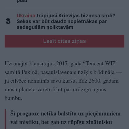
pusi
Ukraina
trāpījusi Krievijas biznesa sirdī?
Sekas var būt daudz nopietnākas par
sadegušām noliktavām
Lasīt citas ziņas
Uzrunājot klausītājus 2017. gada “Tencent WE”
samitā Pekinā, pasaulslavenais fiziķis brīdināja —
ja cilvēce nemainīs savu kursu, līdz 2600. gadam
mūsu planēta varētu kļūt par milzīgu uguns
bumbu.
Šī prognoze netika balstīta uz pieņēmumiem
vai mistiku, bet gan uz rūpīgu zinātnisku