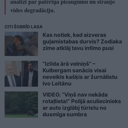
analīzi par patēriņa pieaugumu un straujo
vides degradāciju.
CITI ŠOBRĪD LASA
Kas notiek, kad aizveras
guļamistabas durvis? Zodiaka
zīme atklāj tavu intīmo pusi
“Izlīda ārā velniņš” –
Kulbergam sanācis visai
neveikls kašķis ar žurnālistu
Ivo Leitānu
VIDEO. “Viņš nav nekāda
rotaļlieta!” Polijā aculiecinieks
ar auto izglābj tūristu no
dusmīga sumbra