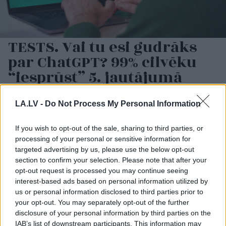
TESTS. Vai tu esi gudrāks
par ChatGPT? 99% cilvēku
“iesprūst” 5. jautājumā
LA.LV -
Do Not Process My Personal Information
If you wish to opt-out of the sale, sharing to third parties, or
processing of your personal or sensitive information for
targeted advertising by us, please use the below opt-out
section to confirm your selection. Please note that after your
opt-out request is processed you may continue seeing
interest-based ads based on personal information utilized by
Netanjahu
pasaka
Ukraina
trāpījusi
us or personal information disclosed to third parties prior to
stingru “nē” Trampa
Krievijas biznesa sirdī?
your opt-out. You may separately opt-out of the further
atbalstītajam Gazas
Sekas var būt daudz
disclosure of your personal information by third parties on the
joslas plānam
nopietnākas par
IAB’s list of downstream participants. This information may