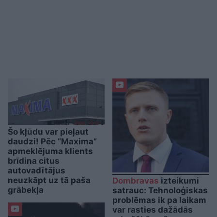
Šo kļūdu var pieļaut
daudzi! Pēc “Maxima”
apmeklējuma klients
brīdina citus
autovadītājus
neuzkāpt uz tā paša
Dombravas
izteikumi
grābekļa
satrauc: Tehnoloģiskas
problēmas ik pa laikam
var rasties dažādās