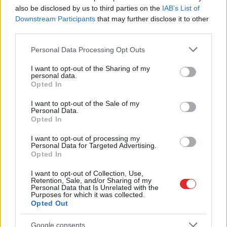
sadegušām noliktavām
also be disclosed by us to third parties on the
IAB’s List of
Downstream Participants
that may further disclose it to other
third parties.
Please note that this website/app uses one or more Google
Personal Data Processing Opt Outs
services and may gather and store information including but
not limited to your visit or usage behaviour. You may click to
I want to opt-out of the Sharing of my
personal data.
grant or deny consent to Google and its third-party tags to
Opted In
use your data for below specified purposes in below Google
consent section.
I want to opt-out of the Sale of my
Personal Data.
Opted In
I want to opt-out of processing my
Personal Data for Targeted Advertising.
Opted In
Raitis
Logins: Ja nespēs
vienoties, prognozēju, ka
I want to opt-out of Collection, Use,
Retention, Sale, and/or Sharing of my
“airBaltic” tiks iesniegts
Personal Data that Is Unrelated with the
Purposes for which it was collected.
maksātnespējas
Opted Out
pieteikums
Google consents