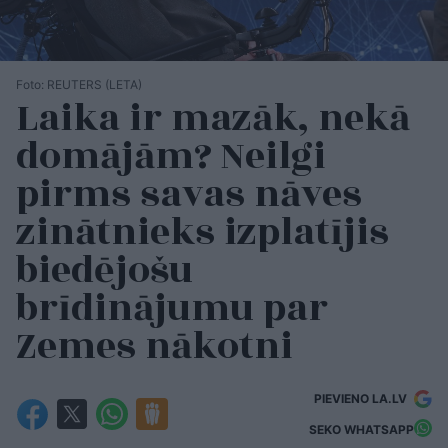
Foto: REUTERS (LETA)
Laika ir mazāk, nekā
domājām? Neilgi
pirms savas nāves
zinātnieks izplatījis
biedējošu
brīdinājumu par
Zemes nākotni
PIEVIENO LA.LV
SEKO WHATSAPP