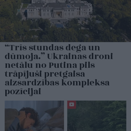
“Trīs stundas dega un
dūmoja.” Ukrainas droni
netālu no Putina pils
trāpījuši pretgaisa
aizsardzības kompleksa
pozīcijai