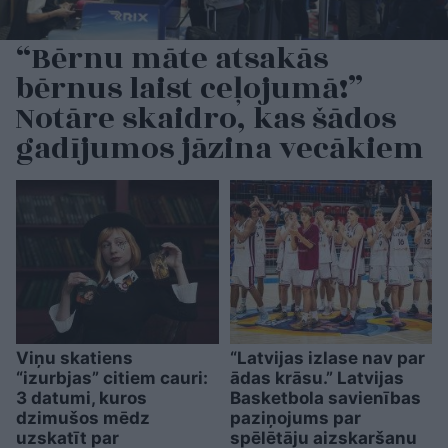
“Bērnu māte atsakās
bērnus laist ceļojumā!”
Notāre skaidro, kas šādos
gadījumos jāzina vecākiem
Viņu skatiens
“Latvijas izlase nav par
“izurbjas” citiem cauri:
ādas krāsu.” Latvijas
3 datumi, kuros
Basketbola savienības
dzimušos mēdz
paziņojums par
uzskatīt par
spēlētāju aizskaršanu