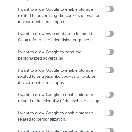
I want to allow Google to enable storage
Atcelt
Ziņot
related to advertising like cookies on web or
device identifiers in apps.
I want to allow my user data to be sent to
Google for online advertising purposes.
I want to allow Google to send me
personalized advertising.
Devās pārgājienā, bet
“Viņa
vienkārši grib
no tā neatgriezās…
izaugt.” Piecgadīgajai
I want to allow Google to enable storage
Atklājas jaunas detaļas
Paulai nepieciešama
related to analytics like cookies on web or
par Klāsa Vāveres
sabiedrības palīdzība
device identifiers in apps.
pēdējām dzīves dienām
I want to allow Google to enable storage
related to functionality of the website or app.
I want to allow Google to enable storage
related to personalization.
I want to allow Google to enable storage