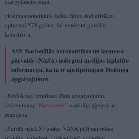
starpplanētu sugu.
Hokinga noteiktais laika rāmis dod cilvēcei
aptuveni 575 gadus, lai novērstu globālu
katastrofu.
ASV Nacionālās Aeronautikas un kosmosa
pārvalde (NASA) noliegusi medijos izplatīto
informāciju, ka tā ir apstiprinājusi Hokinga
apgalvojumus.
„NASA nav izteikusi šādu apgalvojumu,”
izdevumam
“Newsweek”
norādīja aģentūras
pārstāvis.
„Vairāk nekā 50 gadus NASA pētījusi mūsu
planētu, sniedzot cilvēcei tieši noderīgu