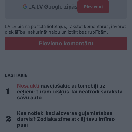
LA.LV Google ziņās
Pievienot
LA.LV aicina portāla lietotājus, rakstot komentārus, ievērot
pieklājību, nekurināt naidu un iztikt bez rupjībām.
Pievieno komentāru
LASĪTĀKIE
Nosaukti
nāvējošākie automobiļi uz
ceļiem: turam īkšķus, lai neatrodi sarakstā
savu auto
Kas notiek, kad aizveras guļamistabas
durvis? Zodiaka zīme atklāj tavu intīmo
pusi