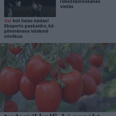
robežšķērsošanas
vietās
Var
būt lielas bēdas!
Eksperts paskaidro, kā
pilnmēness ietekmē
cilvēkus