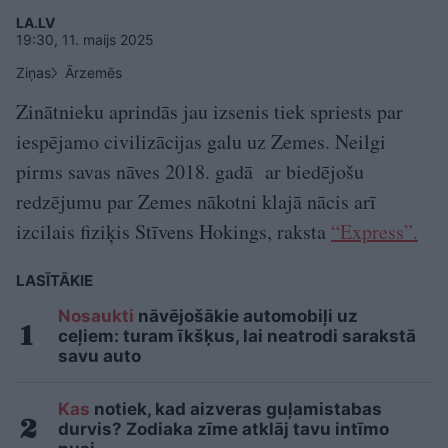
LA.LV
19:30, 11. maijs 2025
Ziņas
Ārzemēs
Zinātnieku aprindās jau izsenis tiek spriests par
iespējamo civilizācijas galu uz Zemes. Neilgi
pirms savas nāves 2018. gadā ar biedējošu
redzējumu par Zemes nākotni klajā nācis arī
izcilais fiziķis Stīvens Hokings, raksta
“Express”.
LASĪTĀKIE
Nosaukti
nāvējošākie automobiļi uz
ceļiem: turam īkšķus, lai neatrodi sarakstā
savu auto
Kas
notiek, kad aizveras guļamistabas
durvis? Zodiaka zīme atklāj tavu intīmo