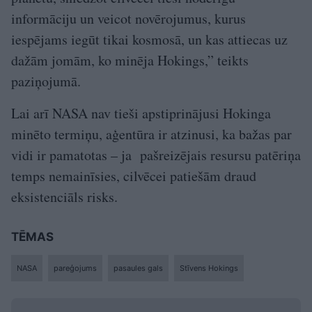
informāciju un veicot novērojumus, kurus
iespējams iegūt tikai kosmosā, un kas attiecas uz
dažām jomām, ko minēja Hokings,” teikts
paziņojumā.
Lai arī NASA nav tieši apstiprinājusi Hokinga
minēto termiņu, aģentūra ir atzinusi, ka bažas par
vidi ir pamatotas – ja pašreizējais resursu patēriņa
temps nemainīsies, cilvēcei patiešām draud
eksistenciāls risks.
TĒMAS
NASA
pareģojums
pasaules gals
Stīvens Hokings