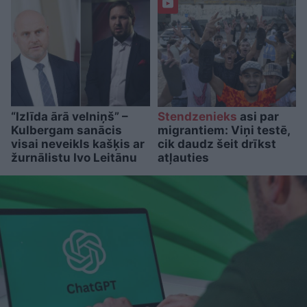
“Izlīda ārā velniņš” –
Stendzenieks
asi par
Kulbergam sanācis
migrantiem: Viņi testē,
visai neveikls kašķis ar
cik daudz šeit drīkst
žurnālistu Ivo Leitānu
atļauties