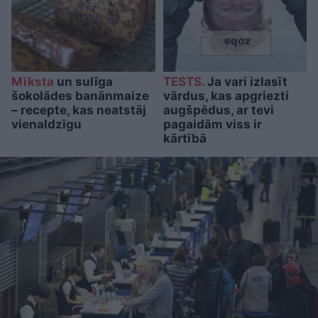
Mīksta
un sulīga
TESTS.
Ja vari izlasīt
šokolādes banānmaize
vārdus, kas apgriezti
– recepte, kas neatstāj
augšpēdus, ar tevi
vienaldzīgu
pagaidām viss ir
kārtībā