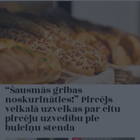
“Šausmās gribas
noskurināties!” Pircējs
veikalā uzvelkas par citu
pircēju uzvedību pie
bulciņu stenda