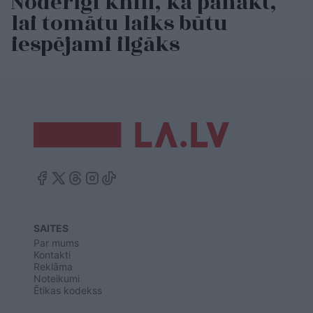
Noderīgi knifi, kā panākt,
lai tomātu laiks būtu
iespējami ilgāks
SAITES
Par mums
Kontakti
Reklāma
Noteikumi
Ētikas kodekss