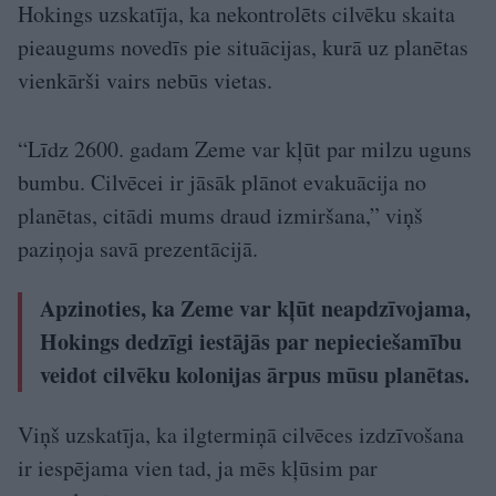
Hokings uzskatīja, ka nekontrolēts cilvēku skaita
pieaugums novedīs pie situācijas, kurā uz planētas
vienkārši vairs nebūs vietas.
“Līdz 2600. gadam Zeme var kļūt par milzu uguns
bumbu. Cilvēcei ir jāsāk plānot evakuācija no
planētas, citādi mums draud izmiršana,” viņš
paziņoja savā prezentācijā.
Apzinoties, ka Zeme var kļūt neapdzīvojama,
Hokings dedzīgi iestājās par nepieciešamību
veidot cilvēku kolonijas ārpus mūsu planētas.
Viņš uzskatīja, ka ilgtermiņā cilvēces izdzīvošana
ir iespējama vien tad, ja mēs kļūsim par