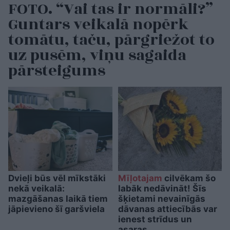
FOTO. “Vai tas ir normāli?”
Guntars veikalā nopērk
tomātu, taču, pārgriežot to
uz pusēm, viņu sagaida
pārsteigums
Dvieļi būs vēl mīkstāki
Mīļotajam
cilvēkam šo
nekā veikalā:
labāk nedāvināt! Šīs
mazgāšanas laikā tiem
šķietami nevainīgās
jāpievieno šī garšviela
dāvanas attiecībās var
ienest strīdus un
asaras