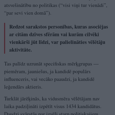
atsvešinātību no politikas (“visi viņi tur vienādi”,
“par sevi vien domā”).
Redzot sarakstos personības, kuras asociējas
ar citām dzīves sfērām vai kurām cilvēki
vienkārši jūt līdzi, var palielināties vēlētāju
aktivitāte.
Tas palīdz uzrunāt specifiskas mērķgrupas —
piemēram, jauniešus, ja kandidē populārs
influenceris, vai vecāko paaudzi, ja kandidē
leģendārs aktieris.
Turklāt jārēķinās, ka vidusmēra vēlētājam nav
laika padziļināti izpētīt visus 1434 kandidātus.
Daudzi svārstās par izvēli starp politiskajiem