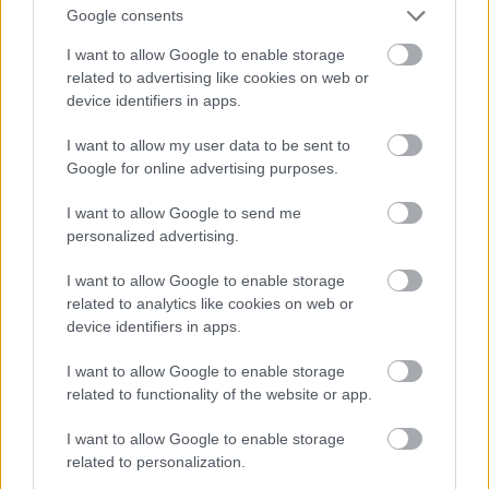
palikt mājās
Google consents
I want to allow Google to enable storage
Atcelt
Ziņot
“Spāņi
aiz šausmām mēmi!” Dombravas
related to advertising like cookies on web or
vēstule sacēlusi vētru Latvijā, bet ko par
device identifiers in apps.
to domā spāņi?
12
I want to allow my user data to be sent to
ASV izlūkdienesti atklāj Putina iespējamo
Google for online advertising purposes.
nākamo soli: risks pieaugs jau šoruden
2
I want to allow Google to send me
personalized advertising.
Nabaga
cilvēks! “Pepco” veikalā kāds
pircējs dabūjis dzirdēt to, ko viņam
I want to allow Google to enable storage
noteikti nebūtu jādzird
related to analytics like cookies on web or
device identifiers in apps.
Maskavas
pretgaisa aizsardzība
izturējusi milzīgu dronu vilni – analītiķi
I want to allow Google to enable storage
izdara secinājumus
related to functionality of the website or app.
I want to allow Google to enable storage
Lasīt citas ziņas
related to personalization.