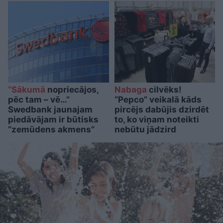
“Sākumā
nopriecājos,
Nabaga
cilvēks!
pēc tam – vē…”
“Pepco” veikalā kāds
Swedbank jaunajam
pircējs dabūjis dzirdēt
piedāvājam ir būtisks
to, ko viņam noteikti
“zemūdens akmens”
nebūtu jādzird