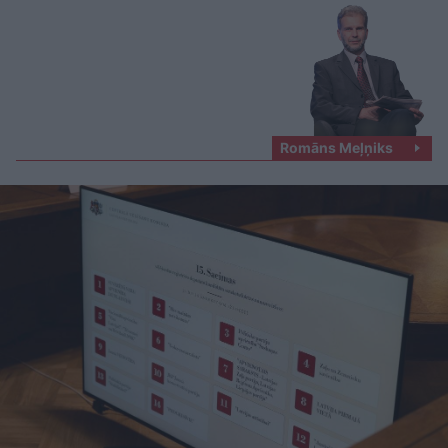
Romāns Meļņiks