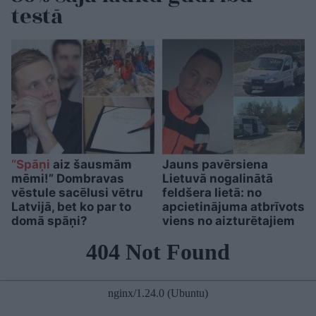
testā
“Spāņi
aiz šausmām
Jauns pavērsiena
mēmi!” Dombravas
Lietuvā nogalinātā
vēstule sacēlusi vētru
feldšera lietā: no
Latvijā, bet ko par to
apcietinājuma atbrīvots
domā spāņi?
viens no aizturētajiem