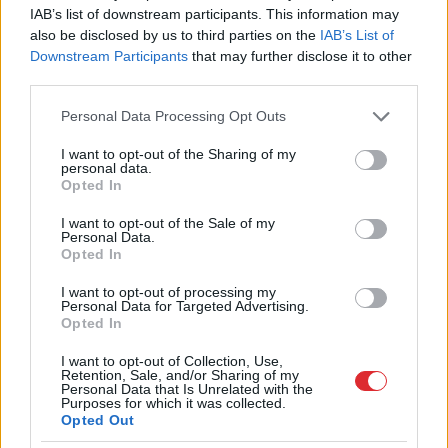
IAB’s list of downstream participants. This information may
tīkls, un kā tas palīdz mūsu
also be disclosed by us to third parties on the
IAB’s List of
uzņēmējiem nepazust
Downstream Participants
that may further disclose it to other
globālajā tirgū?
third parties.
Please note that this website/app uses one or more Google
Personal Data Processing Opt Outs
LA.LV aicina portāla lietotājus, rakstot komentārus, ievērot
services and may gather and store information including but
pieklājību, nekurināt naidu un iztikt bez rupjībām.
not limited to your visit or usage behaviour. You may click to
I want to opt-out of the Sharing of my
personal data.
Pievieno komentāru
grant or deny consent to Google and its third-party tags to
Opted In
use your data for below specified purposes in below Google
consent section.
I want to opt-out of the Sale of my
Personal Data.
Opted In
LASĪTĀKIE
I want to opt-out of processing my
Personal Data for Targeted Advertising.
Ārsti nosauc četrus augļus ar kuru ēšanu
Opted In
pēc 45 gadu vecuma nevajadzētu pārlieku
aizrauties
I want to opt-out of Collection, Use,
Retention, Sale, and/or Sharing of my
Personal Data that Is Unrelated with the
Purposes for which it was collected.
3 zodiaka zīmes šajā nedēļas nogalē
Opted Out
kārtīgi “nodos uguņus”, bet vienai – labāk