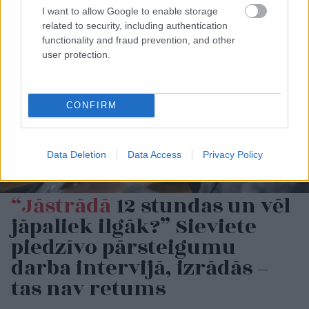
I want to allow Google to enable storage
related to security, including authentication
functionality and fraud prevention, and other
user protection.
CONFIRM
Data Deletion
Data Access
Privacy Policy
“Jāstrādā
12 stundas un vēl
jāpaliek ilgāk?” Sieviete
piedzīvo pārsteigumu
darba intervijā, izrādās –
tas nav retums