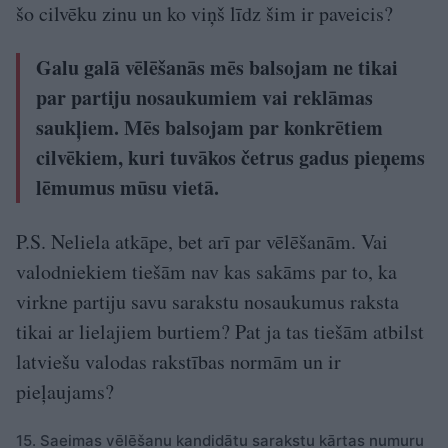
šo cilvēku zinu un ko viņš līdz šim ir paveicis?
Galu galā vēlēšanās mēs balsojam ne tikai
par partiju nosaukumiem vai reklāmas
saukļiem. Mēs balsojam par konkrētiem
cilvēkiem, kuri tuvākos četrus gadus pieņems
lēmumus mūsu vietā.
P.S. Neliela atkāpe, bet arī par vēlēšanām. Vai
valodniekiem tiešām nav kas sakāms par to, ka
virkne partiju savu sarakstu nosaukumus raksta
tikai ar lielajiem burtiem? Pat ja tas tiešām atbilst
latviešu valodas rakstības normām un ir
pieļaujams?
15. Saeimas vēlēšanu kandidātu sarakstu kārtas numuru