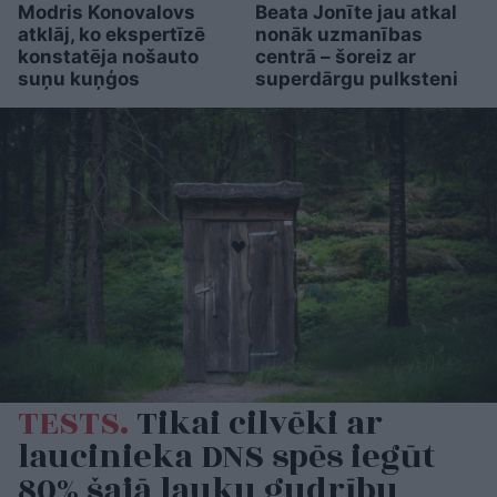
Modris Konovalovs
Beata Jonīte jau atkal
atklāj, ko ekspertīzē
nonāk uzmanības
konstatēja nošauto
centrā – šoreiz ar
suņu kuņģos
superdārgu pulksteni
TESTS.
Tikai cilvēki ar
laucinieka DNS spēs iegūt
80% šajā lauku gudrību