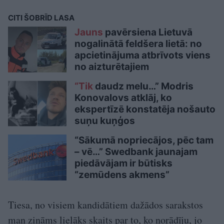
CITI ŠOBRĪD LASA
Jauns
pavērsiena Lietuvā
nogalinātā feldšera lietā: no
apcietinājuma atbrīvots viens
no aizturētajiem
“Tik
daudz melu…” Modris
Konovalovs atklāj, ko
ekspertīzē konstatēja nošauto
suņu kuņģos
“Sākumā nopriecājos, pēc tam
– vē…” Swedbank jaunajam
piedāvājam ir būtisks
“zemūdens akmens”
Tiesa, no visiem kandidātiem dažādos sarakstos
man zināms lielāks skaits par to, ko norādīju, jo