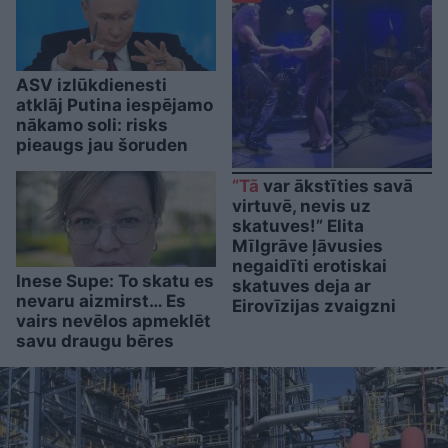
ASV izlūkdienesti
atklāj Putina iespējamo
nākamo soli: risks
pieaugs jau šoruden
“Tā
var ākstīties savā
virtuvē, nevis uz
skatuves!” Elita
Mīlgrāve ļāvusies
negaidīti erotiskai
Inese Supe: To skatu es
skatuves deja ar
nevaru aizmirst… Es
Eirovīzijas zvaigzni
vairs nevēlos apmeklēt
savu draugu bēres