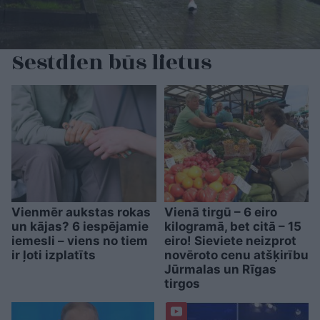
Sestdien būs lietus
Vienmēr aukstas rokas
Vienā tirgū – 6 eiro
un kājas? 6 iespējamie
kilogramā, bet citā – 15
iemesli – viens no tiem
eiro! Sieviete neizprot
ir ļoti izplatīts
novēroto cenu atšķirību
Jūrmalas un Rīgas
tirgos