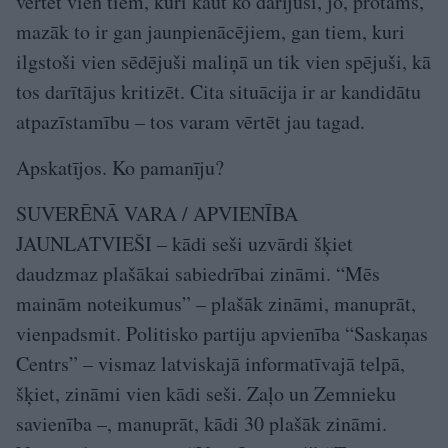
vērtēt vien tiem, kuri kaut ko darījuši, jo, protams,
mazāk to ir gan jaunpienācējiem, gan tiem, kuri
ilgstoši vien sēdējuši maliņā un tik vien spējuši, kā
tos darītājus kritizēt. Cita situācija ir ar kandidātu
atpazīstamību – tos varam vērtēt jau tagad.
Apskatījos. Ko pamanīju?
SUVERĒNĀ VARA / APVIENĪBA
JAUNLATVIEŠI – kādi seši uzvārdi šķiet
daudzmaz plašākai sabiedrībai zināmi. “Mēs
mainām noteikumus” – plašāk zināmi, manuprāt,
vienpadsmit. Politisko partiju apvienība “Saskaņas
Centrs” – vismaz latviskajā informatīvajā telpā,
šķiet, zināmi vien kādi seši. Zaļo un Zemnieku
savienība –, manuprāt, kādi 30 plašāk zināmi.