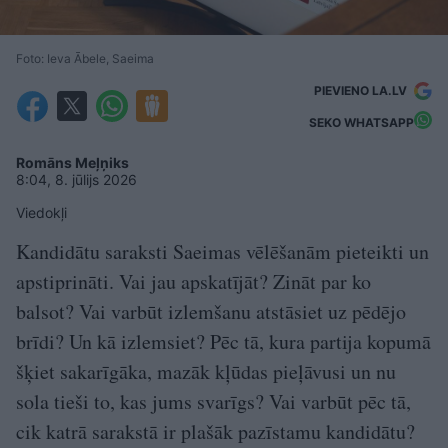
Foto: Ieva Ābele, Saeima
PIEVIENO LA.LV
SEKO WHATSAPP
Romāns Meļņiks
8:04, 8. jūlijs 2026
Viedokļi
Kandidātu saraksti Saeimas vēlēšanām pieteikti un
apstiprināti. Vai jau apskatījāt? Zināt par ko
balsot? Vai varbūt izlemšanu atstāsiet uz pēdējo
brīdi? Un kā izlemsiet? Pēc tā, kura partija kopumā
šķiet sakarīgāka, mazāk kļūdas pieļāvusi un nu
sola tieši to, kas jums svarīgs? Vai varbūt pēc tā,
cik katrā sarakstā ir plašāk pazīstamu kandidātu?