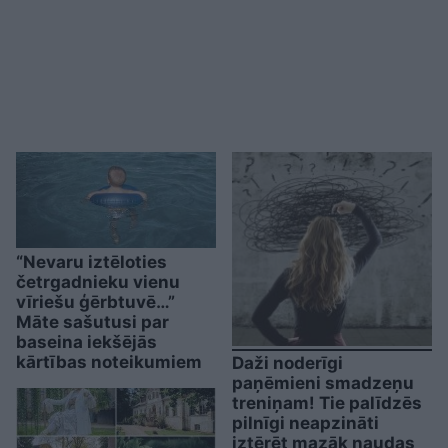
“Nevaru iztēloties
četrgadnieku vienu
vīriešu ģērbtuvē…”
Māte sašutusi par
baseina iekšējās
kārtības noteikumiem
Daži noderīgi
paņēmieni smadzeņu
treniņam! Tie palīdzēs
pilnīgi neapzināti
iztērēt mazāk naudas