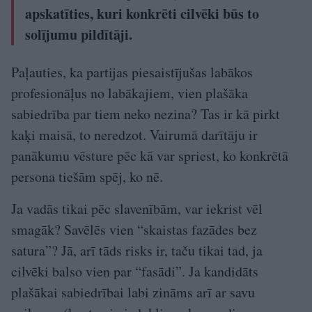
apskatīties, kuri konkrēti cilvēki būs to
solījumu pildītāji.
Paļauties, ka partijas piesaistījušas labākos
profesionāļus no labākajiem, vien plašāka
sabiedrība par tiem neko nezina? Tas ir kā pirkt
kaķi maisā, to neredzot. Vairumā darītāju ir
panākumu vēsture pēc kā var spriest, ko konkrētā
persona tiešām spēj, ko nē.
Ja vadās tikai pēc slavenībām, var iekrist vēl
smagāk? Savēlēs vien “skaistas fazādes bez
satura”? Jā, arī tāds risks ir, taču tikai tad, ja
cilvēki balso vien par “fasādi”. Ja kandidāts
plašākai sabiedrībai labi zināms arī ar savu