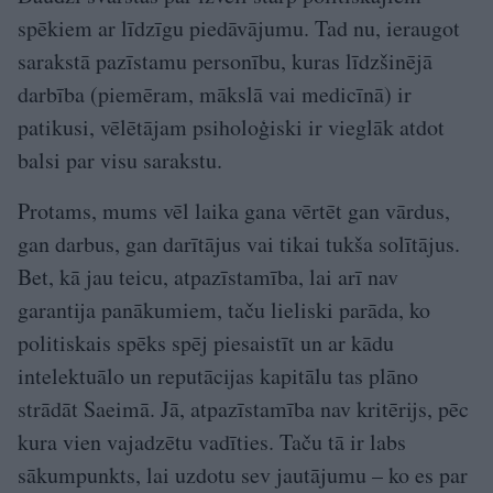
spēkiem ar līdzīgu piedāvājumu. Tad nu, ieraugot
sarakstā pazīstamu personību, kuras līdzšinējā
darbība (piemēram, mākslā vai medicīnā) ir
patikusi, vēlētājam psiholoģiski ir vieglāk atdot
balsi par visu sarakstu.
Protams, mums vēl laika gana vērtēt gan vārdus,
gan darbus, gan darītājus vai tikai tukša solītājus.
Bet, kā jau teicu, atpazīstamība, lai arī nav
garantija panākumiem, taču lieliski parāda, ko
politiskais spēks spēj piesaistīt un ar kādu
intelektuālo un reputācijas kapitālu tas plāno
strādāt Saeimā. Jā, atpazīstamība nav kritērijs, pēc
kura vien vajadzētu vadīties. Taču tā ir labs
sākumpunkts, lai uzdotu sev jautājumu – ko es par