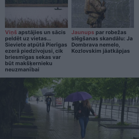
Viņš
apstājies un sācis
Jaunups
par robežas
peldēt uz vietas…
slēgšanas skandālu: Ja
Sieviete atpūtā Pierīgas
Dombrava nemelo,
ezerā piedzīvojusi, cik
Kozlovskim jāatkāpjas
briesmīgas sekas var
būt makšķernieku
neuzmanībai