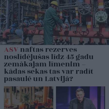
ASV
naftas rezerves
noslīdējušas līdz 45 gadu
zemākajam līmenim –
kādas sekas tas var radīt
pasaulē un Latvijā?