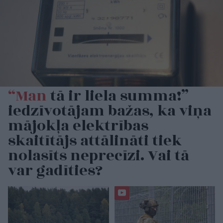
“Man
tā ir liela summa!”
iedzīvotājam bažas, ka viņa
mājokļa elektrības
skaitītājs attālināti tiek
nolasīts neprecīzi. Vai tā
var gadīties?