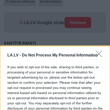
15. Saeimas vēlēšanas
Romāns Meļņiks
LA.LV Google ziņās
Pievienot
SAISTĪTIE RAKSTI
“Finanšu ministram jāpasaka –
LA.LV -
Do Not Process My Personal Information
pietiek!” Meļņiks situāciju ar
“airBaltic” raksturo kā rotaļas
ar dārgu mantiņu
If you wish to opt-out of the sale, sharing to third parties, or
processing of your personal or sensitive information for
Romāns Meļņiks: Viens
targeted advertising by us, please use the below opt-out
autobuss – divas sejas. Tēma
section to confirm your selection. Please note that after your
par autopārvadājumiem
opt-out request is processed you may continue seeing
interest-based ads based on personal information utilized by
atklājusi jaunas dimensijas
us or personal information disclosed to third parties prior to
Cik efektīvs ir Latvijas
your opt-out. You may separately opt-out of the further
ekonomisko pārstāvniecību
disclosure of your personal information by third parties on the