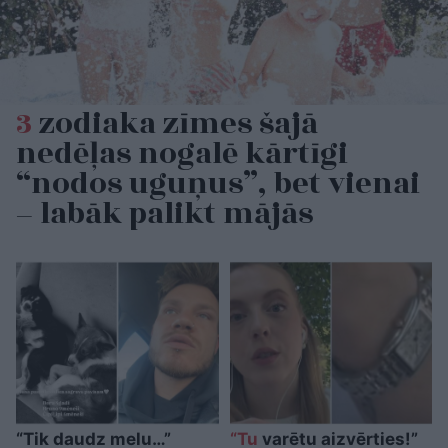
3
zodiaka zīmes šajā
nedēļas nogalē kārtīgi
“nodos uguņus”, bet vienai
– labāk palikt mājās
“Tik daudz melu…”
“Tu
varētu aizvērties!”