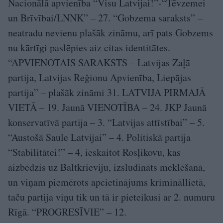
Nacionālā apvienība “Visu Latvijai!”-“Tēvzemei
un Brīvībai/LNNK” – 27. “Gobzema saraksts” –
neatradu nevienu plašāk zināmu, arī pats Gobzems
nu kārtīgi paslēpies aiz citas identitātes.
“APVIENOTAIS SARAKSTS – Latvijas Zaļā
partija, Latvijas Reģionu Apvienība, Liepājas
partija” – plašāk zināmi 31. LATVIJA PIRMAJĀ
VIETĀ – 19. Jaunā VIENOTĪBA – 24. JKP Jaunā
konservatīvā partija – 3. “Latvijas attīstībai” – 5.
“Austošā Saule Latvijai” – 4. Politiskā partija
“Stabilitātei!” – 4, ieskaitot Rosļikovu, kas
aizbēdzis uz Baltkrieviju, izsludināts meklēšanā,
un viņam piemērots apcietinājums krimināllietā,
taču partija viņu tik un tā ir pieteikusi ar 2. numuru
Rīgā. “PROGRESĪVIE” – 12.