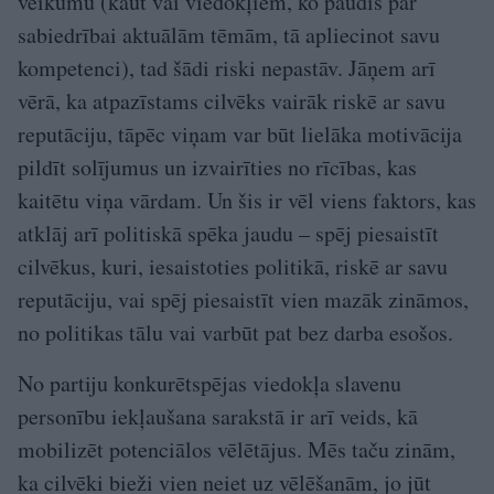
veikumu (kaut vai viedokļiem, ko paudis par
sabiedrībai aktuālām tēmām, tā apliecinot savu
kompetenci), tad šādi riski nepastāv. Jāņem arī
vērā, ka atpazīstams cilvēks vairāk riskē ar savu
reputāciju, tāpēc viņam var būt lielāka motivācija
pildīt solījumus un izvairīties no rīcības, kas
kaitētu viņa vārdam. Un šis ir vēl viens faktors, kas
atklāj arī politiskā spēka jaudu – spēj piesaistīt
cilvēkus, kuri, iesaistoties politikā, riskē ar savu
reputāciju, vai spēj piesaistīt vien mazāk zināmos,
no politikas tālu vai varbūt pat bez darba esošos.
No partiju konkurētspējas viedokļa slavenu
personību iekļaušana sarakstā ir arī veids, kā
mobilizēt potenciālos vēlētājus. Mēs taču zinām,
ka cilvēki bieži vien neiet uz vēlēšanām, jo jūt