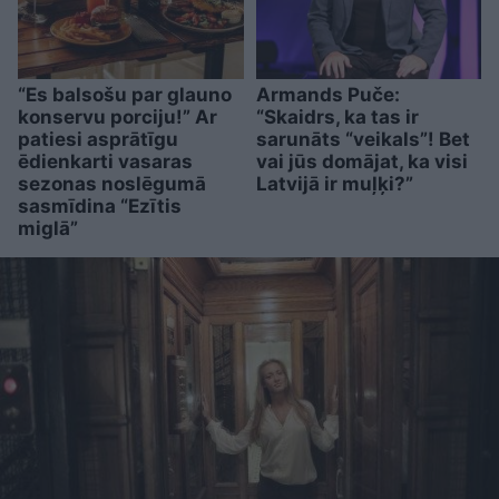
“Es balsošu par glauno
Armands Puče:
konservu porciju!” Ar
“Skaidrs, ka tas ir
patiesi asprātīgu
sarunāts “veikals”! Bet
ēdienkarti vasaras
vai jūs domājat, ka visi
sezonas noslēgumā
Latvijā ir muļķi?”
sasmīdina “Ezītis
miglā”