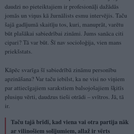
daudzi no pieteiktajiem ir profesionāļi dažādās
jomās un viņus kā žurnālists esmu intervējis. Taču
šajā gadījumā skaitīju tos, kuri, manuprāt, varētu
būt plašākai sabiedrībai zināmi. Jums sanāca citi
cipari? Tā var būt. Šī nav socioloģija, vien mans
priekšstats.
Kāpēc svarīga šī sabiedrībā zināmu personību
apzināšana? Var taču iebilst, ka ne visi no viņiem
par attiecīgajiem sarakstiem balsojošajiem šķitīs
plusiņu vērti, daudzus tieši otrādi – svītros. Jā, tā
ir.
Taču tajā brīdī, kad viena vai otra partija nāk
ar vilinošiem solījumiem, allaž ir vērts