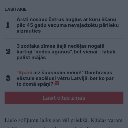
LASĪTĀKIE
Ārsti nosauc četrus augļus ar kuru ēšanu
pēc 45 gadu vecuma nevajadzētu pārlieku
aizrauties
3 zodiaka zīmes šajā nedēļas nogalē
kārtīgi “nodos uguņus”, bet vienai – labāk
palikt mājās
“Spāņi
aiz šausmām mēmi!” Dombravas
vēstule sacēlusi vētru Latvijā, bet ko par
to domā spāņi?
12
Lasīt citas ziņas
Lielo solījumu laiks gan vēl priekšā. Kļūdas varam