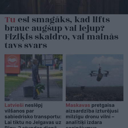
Tu
esi smagāks, kad lifts
brauc augšup vai lejup?
Fiziķis skaidro, vai mainās
tavs svars
Latvieši
neslēpj
Maskavas
pretgaisa
vilšanos par
aizsardzība izturējusi
sabiedrisko transportu:
milzīgu dronu vilni –
Lai tiktu no Jelgavas uz
analītiķi izdara
Rīgu, 2 stundas dienā
secinājumus