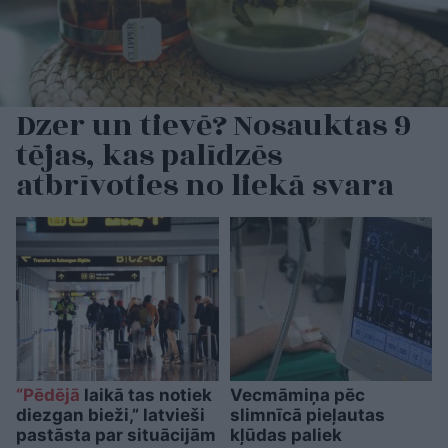
Dzer un tievē? Nosauktas 9
tējas, kas palīdzēs
atbrīvoties no liekā svara
“Pēdējā
laikā tas notiek
Vecmāmiņa pēc
diezgan bieži,” latvieši
slimnīcā pieļautas
pastāsta par situācijām
kļūdas paliek