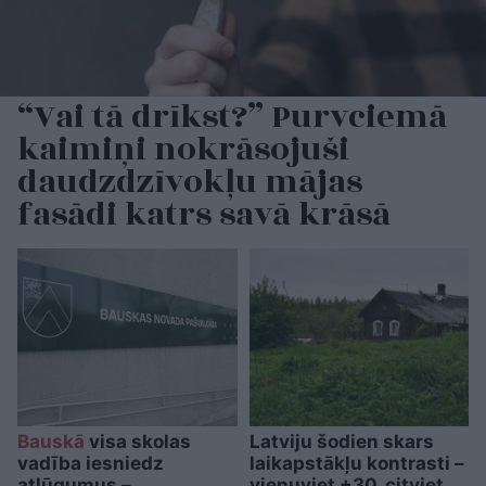
“Vai tā drīkst?” Purvciemā
kaimiņi nokrāsojuši
daudzdzīvokļu mājas
fasādi katrs savā krāsā
Bauskā
visa skolas
Latviju šodien skars
vadība iesniedz
laikapstākļu kontrasti –
atlūgumus –
vienuviet +30, citviet