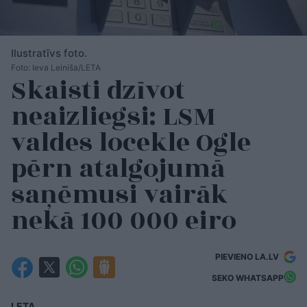
Ilustratīvs foto.
Foto: Ieva Leiniša/LETA
Skaisti dzīvot
neaizliegsi: LSM
valdes locekle Ogle
pērn atalgojumā
saņēmusi vairāk
nekā 100 000 eiro
PIEVIENO LA.LV
SEKO WHATSAPP
LETA