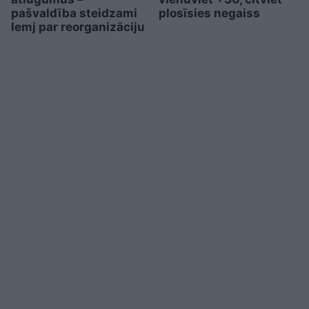
pašvaldība steidzami
plosīsies negaiss
lemj par reorganizāciju