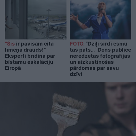
“Šis
ir pavisam cita
FOTO.
“Dziļi sirdī esmu
līmeņa drauds!”
tas pats…” Dons publicē
Eksperti brīdina par
neredzētas fotogrāfijas
bīstamu eskalāciju
un aizkustinošas
Eiropā
pārdomas par savu
dzīvi