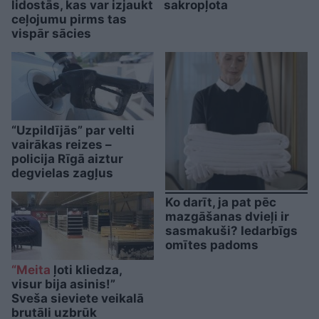
lidostās, kas var izjaukt
sakropļota
ceļojumu pirms tas
vispār sācies
“Uzpildījās” par velti
vairākas reizes –
policija Rīgā aiztur
degvielas zagļus
Ko darīt, ja pat pēc
mazgāšanas dvieļi ir
sasmakuši? Iedarbīgs
omītes padoms
“Meita
ļoti kliedza,
visur bija asinis!”
Sveša sieviete veikalā
brutāli uzbrūk