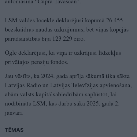
automašīna “Cupra Tavascan”.
LSM valdes locekle deklarējusi kopumā 26 455
bezskaidras naudas uzkrājumus, bet viņas kopējās
parādsaistības bija 123 229 eiro.
Ogle deklarējusi, ka viņa ir uzkrājusi līdzekļus
privātajos pensiju fondos.
Jau vēstīts, ka 2024. gada aprīļa sākumā tika sākta
Latvijas Radio un Latvijas Televīzijas apvienošana,
abām valsts kapitālsabiedrībām saplūstot, lai
nodibinātu LSM, kas darbu sāka 2025. gada 2.
janvārī.
TĒMAS