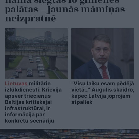
palātas – jaunās māmiņas
neizpratnē
Lietuvas
militārie
“Visu laiku esam pēdējā
izlūkdienesti: Krievija
vietā…” Augulis skaidro,
apsver triecienus
kāpēc Latvija joprojām
Baltijas kritiskajai
atpaliek
infrastruktūrai, ir
informācija par
konkrētu scenāriju