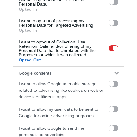
Personal Data.
Opted In
TESTS. Matemātikas duelis:
I want to opt-out of processing my
Personal Data for Targeted Advertising.
vai vari pārspēt
Opted In
deviņgadnieku
I want to opt-out of Collection, Use,
Retention, Sale, and/or Sharing of my
matemātikā?
Personal Data that Is Unrelated with the
Purposes for which it was collected.
Opted Out
Google consents
I want to allow Google to enable storage
Atcelt
Ziņot
related to advertising like cookies on web or
device identifiers in apps.
I want to allow my user data to be sent to
Google for online advertising purposes.
Krievija atradusi
“Cilvēki dzīvo tikai
Ukrainas vājo vietu:
centrā, pārējie ir
I want to allow Google to send me
Zelenska scenārijs sāk
dzimtcilvēki,” rīdzinieks
piepildīties
sašutis par pasākumu
personalized advertising.