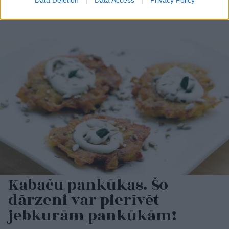
Data Deletion
Data Access
Privacy Policy
Kabaču pankūkas. Šo
dārzeni var pierīvēt
jebkurām pankūkām!