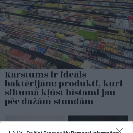
Karstums ir ideāls
baktērijām: produkti, kuri
siltumā kļūst bīstami jau
pēc dažām stundām