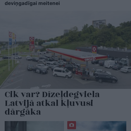
deviņgadīgai meitenei
Cik var? Dīzeļdegviela
Latvijā atkal kļuvusi
dārgāka