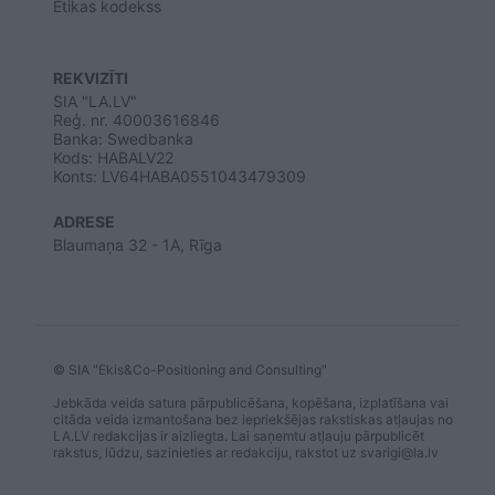
Ētikas kodekss
REKVIZĪTI
SIA "LA.LV"
Reģ. nr. 40003616846
Banka: Swedbanka
Kods: HABALV22
Konts: LV64HABA0551043479309
ADRESE
Blaumaņa 32 - 1A, Rīga
© SIA "Ekis&Co-Positioning and Consulting"
Jebkāda veida satura pārpublicēšana, kopēšana, izplatīšana vai
citāda veida izmantošana bez iepriekšējas rakstiskas atļaujas no
LA.LV redakcijas ir aizliegta. Lai saņemtu atļauju pārpublicēt
rakstus, lūdzu, sazinieties ar redakciju, rakstot uz
svarigi@la.lv