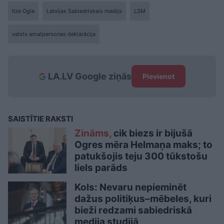
Ilze Ogle
Latvijas Sabiedriskais medijs
LSM
valsts amatpersonas deklarācija
LA.LV Google ziņās
Pievienot
SAISTĪTIE RAKSTI
Zināms,
cik biezs ir bijušā
Ogres mēra Helmaņa maks; to
patukšojis teju 300 tūkstošu
liels parāds
Kols: Nevaru nepieminēt
dažus politiķus–mēbeles, kuri
bieži redzami sabiedriskā
medija studijā