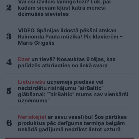
Vai esi izvilcis laimīgo lozi? Lūk, par
kādām sievām kļūst katrā mēnesī
dzimušās sievietes
VIDEO. Spānijas lidostā pēkšņi atskan
Raimonda Paula mūzika! Pie klavierēm –
Māris Grigalis
Dzer
un tievē? Nosauktas 9 tējas, kas
palīdzēs atbrīvoties no liekā svara
Lietuviešu
uzņēmējs piedāvā vēl
nedzirdētu risinājumu “airBaltic”
glābšanai: “”airBaltic” mums nav vienkārši
uzņēmums”
Neriskējiet
ar savu veselību! Šos pārtikas
produktus pēc derīguma termiņa beigām
nekādā gadījumā nedrīkst lietot uzturā