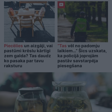
Piecēlies
un aizgāji, vai
“Tas
vēl no padomju
pastūmi krēslu kārtīgi
laikiem…” Šics uzskata,
zem galda? Tas daudz
ka policijā joprojām
ko pasaka par tavu
pastāv savstarpēja
raksturu
piesegšana