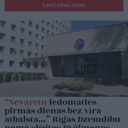
Lasīt citas ziņas
“Nevarētu
iedomāties
pirmās dienas bez vīra
atbalsta…” Rīgas Dzemdību
namā slēgtas 10 ģimenes