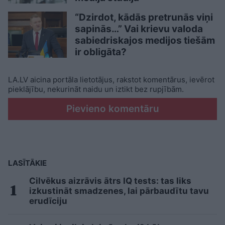
“Dzirdot, kādās pretrunās viņi
sapinās…” Vai krievu valoda
sabiedriskajos medijos tiešām
ir obligāta?
LA.LV aicina portāla lietotājus, rakstot komentārus, ievērot
pieklājību, nekurināt naidu un iztikt bez rupjībām.
Pievieno komentāru
LASĪTĀKIE
Cilvēkus aizrāvis ātrs IQ tests: tas liks
izkustināt smadzenes, lai pārbaudītu tavu
erudīciju