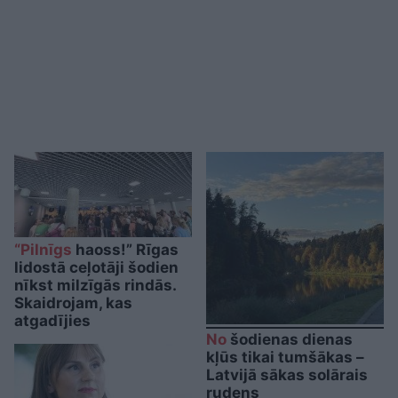
“Pilnīgs
haoss!” Rīgas
lidostā ceļotāji šodien
nīkst milzīgās rindās.
Skaidrojam, kas
atgadījies
No
šodienas dienas
kļūs tikai tumšākas –
Latvijā sākas solārais
rudens