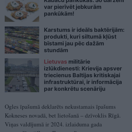
Kabaču pankūkas. Šo dārzeni
var pierīvēt jebkurām
pankūkām!
Karstums ir ideāls baktērijām:
produkti, kuri siltumā kļūst
bīstami jau pēc dažām
stundām
Lietuvas
militārie
izlūkdienesti: Krievija apsver
triecienus Baltijas kritiskajai
infrastruktūrai, ir informācija
par konkrētu scenāriju
Ogles īpašumā deklarēts nekustamais īpašums
Kokneses novadā, bet lietošanā – dzīvoklis Rīgā.
Viņas valdījumā ir 2024. izlaiduma gada