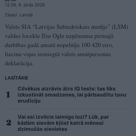
12:39, 6. jūnijs 2026
Ziņas
Latvijā
Valsts SIA “Latvijas Sabiedriskais medijs” (LSM)
valdes locekle Ilze Ogle uzņēmuma pirmajā
darbības gadā amatā nopelnīja 100 420 eiro,
liecina viņas iesniegtā valsts amatpersonas
deklarācija.
LASĪTĀKIE
Cilvēkus aizrāvis ātrs IQ tests: tas liks
izkustināt smadzenes, lai pārbaudītu tavu
erudīciju
Vai esi izvilcis laimīgo lozi? Lūk, par
kādām sievām kļūst katrā mēnesī
dzimušās sievietes