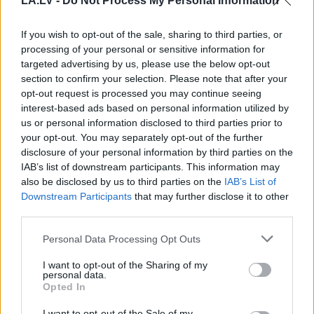
LA.LV -
Do Not Process My Personal Information
If you wish to opt-out of the sale, sharing to third parties, or
processing of your personal or sensitive information for
targeted advertising by us, please use the below opt-out
section to confirm your selection. Please note that after your
Lietuviešu
uzņēmējs
Smaida kā saulītes! 3
opt-out request is processed you may continue seeing
piedāvā vēl nedzirdētu
vispozitīvākās zodiaka
interest-based ads based on personal information utilized by
risinājumu “airBaltic”
zīmes – laimīgi tie, kas
us or personal information disclosed to third parties prior to
glābšanai: “”airBaltic”
viņu tuvumā
your opt-out. You may separately opt-out of the further
mums nav vienkārši
disclosure of your personal information by third parties on the
uzņēmums”
IAB’s list of downstream participants. This information may
also be disclosed by us to third parties on the
IAB’s List of
Downstream Participants
that may further disclose it to other
third parties.
Please note that this website/app uses one or more Google
Personal Data Processing Opt Outs
services and may gather and store information including but
not limited to your visit or usage behaviour. You may click to
I want to opt-out of the Sharing of my
personal data.
grant or deny consent to Google and its third-party tags to
Opted In
use your data for below specified purposes in below Google
consent section.
I want to opt-out of the Sale of my