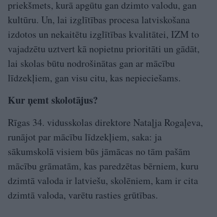
priekšmets, kurā apgūtu gan dzimto valodu, gan
kultūru. Un, lai izglītības procesa latviskošana
izdotos un nekaitētu izglītības kvalitātei, IZM to
vajadzētu uztvert kā nopietnu prioritāti un gādāt,
lai skolas būtu nodrošinātas gan ar mācību
līdzekļiem, gan visu citu, kas nepieciešams.
Kur ņemt skolotājus?
Rīgas 34. vidusskolas direktore Nataļja Rogaļeva,
runājot par mācību līdzekļiem, saka: ja
sākumskolā visiem būs jāmācas no tām pašām
mācību grāmatām, kas paredzētas bērniem, kuru
dzimtā valoda ir latviešu, skolēniem, kam ir cita
dzimtā valoda, varētu rasties grūtības.