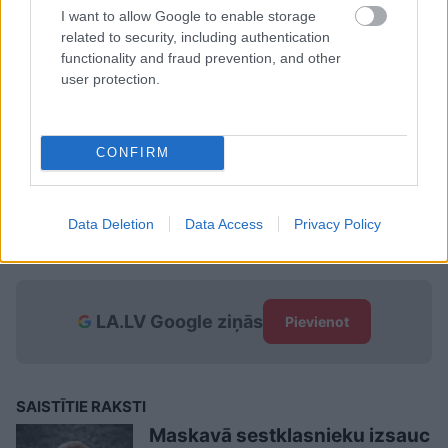
piemēram, Puškina licejs, kas māca arī “Novadu
I want to allow Google to enable storage
related to security, including authentication
mācību”.
functionality and fraud prevention, and other
user protection.
Dati: IZM
TĒMAS
CONFIRM
Izglītības un zinātnes ministrija
mācības latviešu valodā
Data Deletion
Data Access
Privacy Policy
mācības valsts valodā
LA.LV Google ziņās
Pievienot
SAISTĪTIE RAKSTI
Maskavā sestklasnieku izsauc