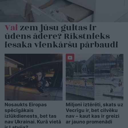
Vai
zem jūsu gultas ir
ūdens ādere? Rīkstnieks
iesaka vienkāršu pārbaudi
Nosaukts Eiropas
Miljoni iztērēti, skats uz
spēcīgākais
Vecrīgu ir, bet cilvēku
izlūkdienests, bet tas
nav – kaut kas ir greizi
nav Ukrainai. Kurā vietā
ar jauno promenādi
ir Latvija?