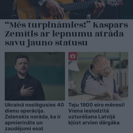
“Mēs turpināmies!” Kaspars
Zemītis ar lepnumu atrāda
savu jauno statusu
Ukrainā noslēgusies 40
Teju 1900 eiro mēnesī!
dienu operācija.
Viena ieslodzītā
Zelenskis norāda, ka ir
uzturēšana Latvijā
apmierināts un
kļūst arvien dārgāka
zaudējumi esot