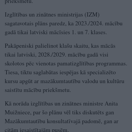
priekšmetu.
Izglītības un zinātnes ministrijas (IZM)
sagatavotais plāns paredz, ka 2023./2024. mācību
gadā tikai latviski mācīsies 1. un 7. klases.
Pakāpeniski palielinot klašu skaitu, kas mācās
tikai latviski, 2028./2029. mācību gadā visi
skolotos pēc vienotas pamatizglītības programmas.
Tiesa, tiktu saglabātas iespējas kā specializēto
kursu apgūt ar mazākumtautību valodu un kultūru
saistītu mācību priekšmetu.
Kā norāda izglītības un zinātnes ministre Anita
Muižniece, par šo plānu vēl tiks diskutēts gan
Mazākumtautību konsultatīvajā padomē, gan ar
citām iesaistītajām pusēm.