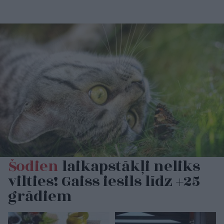
Šodien
laikapstākļi neliks
vilties! Gaiss iesils līdz +25
grādiem