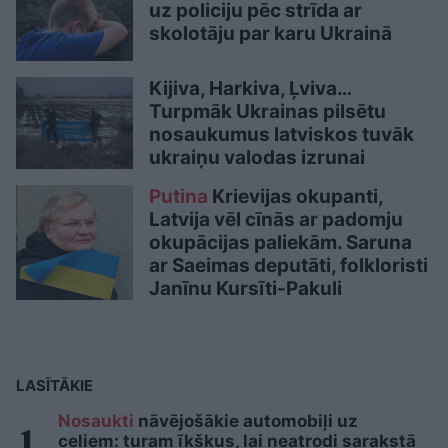
uz policiju pēc strīda ar
skolotāju par karu Ukrainā
Kijiva, Harkiva, Ļviva…
Turpmāk Ukrainas pilsētu
nosaukumus latviskos tuvāk
ukraiņu valodas izrunai
Putina
Krievijas okupanti,
Latvija vēl cīnās ar padomju
okupācijas paliekām. Saruna
ar Saeimas deputāti, folkloristi
Janīnu Kursīti-Pakuli
LASĪTĀKIE
Nosaukti
nāvējošākie automobiļi uz
ceļiem: turam īkšķus, lai neatrodi sarakstā