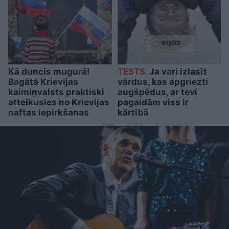
Kā duncis mugurā!
TESTS.
Ja vari izlasīt
Bagātā Krievijas
vārdus, kas apgriezti
kaimiņvalsts praktiski
augšpēdus, ar tevi
atteikusies no Krievijas
pagaidām viss ir
naftas iepirkšanas
kārtībā