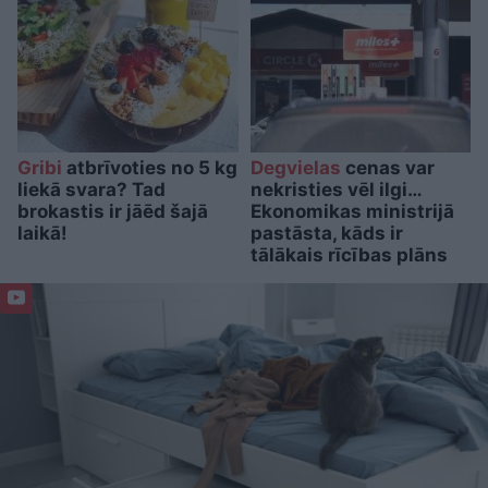
Gribi
atbrīvoties no 5 kg
Degvielas
cenas var
liekā svara? Tad
nekristies vēl ilgi…
brokastis ir jāēd šajā
Ekonomikas ministrijā
laikā!
pastāsta, kāds ir
tālākais rīcības plāns