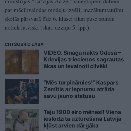
ministrijas “Latvijas Avīzei” sniegtajiem datiem
par mācībvalodas modeļu izvēli, mazākumtautību
skolās pārsvarā līdz 6. klasei tikai puse stundu
notiek latviski (skat. uzziņu 5. lpp.).
CITI ŠOBRĪD LASA
VIDEO. Smaga nakts Odesā –
Krievijas triecienos sagrautas
ēkas un ievainoti cilvēki
“Mēs turpināmies!” Kaspars
Zemītis ar lepnumu atrāda
savu jauno statusu
Teju 1900 eiro mēnesī! Viena
ieslodzītā uzturēšana Latvijā
kļūst arvien dārgāka