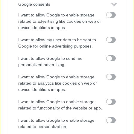
Google consents
trim mācībvalodas modeļiem.
I want to allow Google to enable storage
Atcelt
Ziņot
* Šobrīd pirmo modeli, kurā visi mācību
related to advertising like cookies on web or
device identifiers in apps.
priekšmeti no 1. līdz 9. klasei 80% apjomā tiek
apgūti valsts valodā, īsteno 21 izglītības iestāde,
I want to allow my user data to be sent to
tajā skaitā Rīgas Ukraiņu vidusskola, Daugavpils
Google for online advertising purposes.
3. vidusskola, kā arī citas izglītības iestādes.
I want to allow Google to send me
personalized advertising.
* Otro modeli, kurā no 1. līdz 6. klasei latviešu
I want to allow Google to enable storage
valodā mācās pusi mācību laika, bet no 7. līdz 9.
related to analytics like cookies on web or
klasei 80% mācību laika, īsteno 86 izglītības
device identifiers in apps.
iestādes.
I want to allow Google to enable storage
related to functionality of the website or app.
* Trešo modeli, kurā izglītības iestādes var iekļaut
valsts izglītības standartā neminētus mācību
I want to allow Google to enable storage
related to personalization.
priekšmetus, īsteno 34 izglītības iestādes,