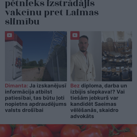
pētnieks izstrādājis
vakcīnu pret Laimas
slimību
Dimanta:
Ja izskanējusī
Bez
diploma, darba un
informācija atbilst
izbijis slepkava!? Vai
patiesībai, tas būtu ļoti
tiešām jebkurš var
nopietns apdraudējums
kandidēt Saeimas
valsts drošībai
vēlēšanās, skaidro
advokāts