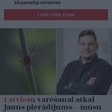
kā pamatīgi atriebties
Lasīt citas ziņas
Latviešu
varēšanai atkal
jauns pierādījums – mūsu