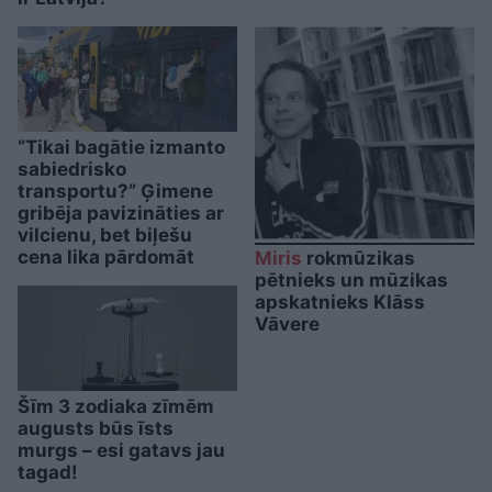
“Tikai bagātie izmanto
sabiedrisko
transportu?” Ģimene
gribēja pavizināties ar
vilcienu, bet biļešu
cena lika pārdomāt
Miris
rokmūzikas
pētnieks un mūzikas
apskatnieks Klāss
Vāvere
Šīm 3 zodiaka zīmēm
augusts būs īsts
murgs – esi gatavs jau
tagad!