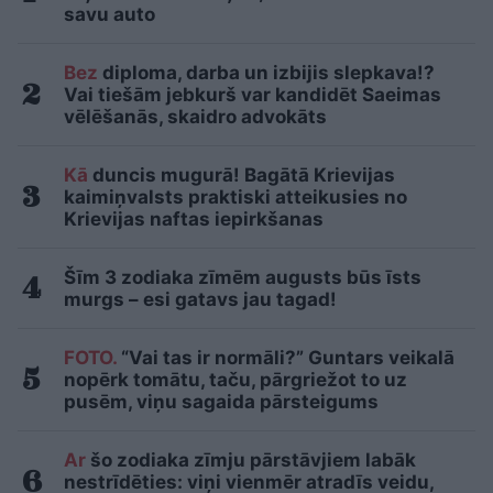
savu auto
Bez
diploma, darba un izbijis slepkava!?
Vai tiešām jebkurš var kandidēt Saeimas
vēlēšanās, skaidro advokāts
Kā
duncis mugurā! Bagātā Krievijas
kaimiņvalsts praktiski atteikusies no
Krievijas naftas iepirkšanas
Šīm 3 zodiaka zīmēm augusts būs īsts
murgs – esi gatavs jau tagad!
FOTO.
“Vai tas ir normāli?” Guntars veikalā
nopērk tomātu, taču, pārgriežot to uz
pusēm, viņu sagaida pārsteigums
Ar
šo zodiaka zīmju pārstāvjiem labāk
nestrīdēties: viņi vienmēr atradīs veidu,