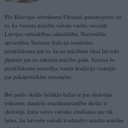
Pēc Krievijas iebrukuma Ukrainā, pamatojoties uz
to, ka vienota mācību valoda varētu veicināt
Latvijas sabiedrības saliedētību, Nacionālās
apvienības Saeimas frakcija iesniedza
priekšlikumu par to, ka uz mācībām tikai latviski
jāpāriet jau no nākamā mācību gada. Saeima šo
priekšlikumu noraidīja, tomēr koalīcija vienojās
par pakāpeniskām izmaiņām.
Bet pašās skolās lielākās bažas ir par skolotāju
trūkumu: daudzās mazākumtautību skolās ir
skolotāji, kuru valsts valodas zināšanas nav tik
labas, lai latviešu valodā kvalitatīvi mācītu mācību