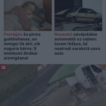
Pamēģini
šo pirms
Nosaukti
nāvējošākie
gulētiešanas, un
automobiļi uz ceļiem:
iemigsi tik ātri, cik
turam īkšķus, lai
noguris bērns: 8
neatrodi sarakstā savu
ieteikumi ātrākai
auto
aizmigšanai