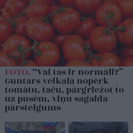
FOTO.
“Vai tas ir normāli?”
Guntars veikalā nopērk
tomātu, taču, pārgriežot to
uz pusēm, viņu sagaida
pārsteigums