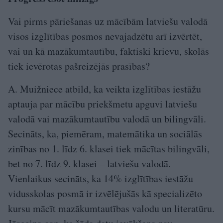
Vai pirms pāriešanas uz mācībām latviešu valodā
visos izglītības posmos nevajadzētu arī izvērtēt,
vai un kā mazākumtautību, faktiski krievu, skolās
tiek ievērotas pašreizējās prasības?
A. Muižniece atbild, ka veikta izglītības iestāžu
aptauja par mācību priekšmetu apguvi latviešu
valodā vai mazākumtautību valodā un bilingvāli.
Secināts, ka, piemēram, matemātika un sociālās
zinības no 1. līdz 6. klasei tiek mācītas bilingvāli,
bet no 7. līdz 9. klasei – latviešu valodā.
Vienlaikus secināts, ka 14% izglītības iestāžu
vidusskolas posmā ir izvēlējušās kā specializēto
kursu mācīt mazākumtautības valodu un literatūru.