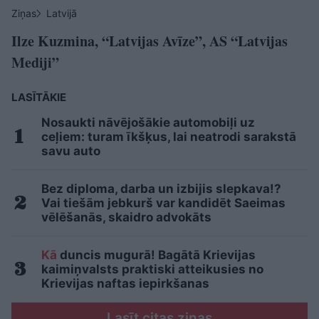
Ziņas
Latvijā
Ilze Kuzmina, “Latvijas Avīze”, AS “Latvijas
Mediji”
LASĪTĀKIE
Nosaukti nāvējošākie automobiļi uz
ceļiem: turam īkšķus, lai neatrodi sarakstā
savu auto
Bez diploma, darba un izbijis slepkava!?
Vai tiešām jebkurš var kandidēt Saeimas
vēlēšanās, skaidro advokāts
Kā
duncis mugurā! Bagātā Krievijas
kaimiņvalsts praktiski atteikusies no
Krievijas naftas iepirkšanas
Lasīt citas ziņas