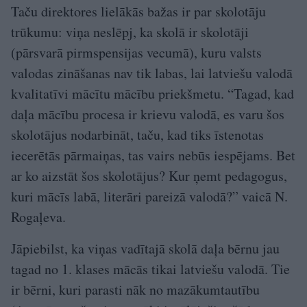
Taču direktores lielākās bažas ir par skolotāju
trūkumu: viņa neslēpj, ka skolā ir skolotāji
(pārsvarā pirmspensijas vecumā), kuru valsts
valodas zināšanas nav tik labas, lai latviešu valodā
kvalitatīvi mācītu mācību priekšmetu. “Tagad, kad
daļa mācību procesa ir krievu valodā, es varu šos
skolotājus nodarbināt, taču, kad tiks īstenotas
iecerētās pārmaiņas, tas vairs nebūs iespējams. Bet
ar ko aizstāt šos skolotājus? Kur ņemt pedagogus,
kuri mācīs labā, literāri pareizā valodā?” vaicā N.
Rogaļeva.
Jāpiebilst, ka viņas vadītajā skolā daļa bērnu jau
tagad no 1. klases mācās tikai latviešu valodā. Tie
ir bērni, kuri parasti nāk no mazākumtautību