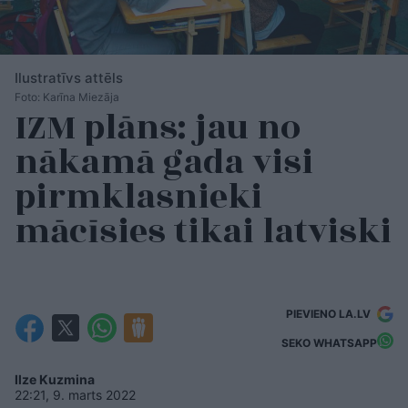
Ilustratīvs attēls
Foto: Karīna Miezāja
IZM plāns: jau no
nākamā gada visi
pirmklasnieki
mācīsies tikai latviski
PIEVIENO LA.LV
SEKO WHATSAPP
Ilze Kuzmina
22:21, 9. marts 2022