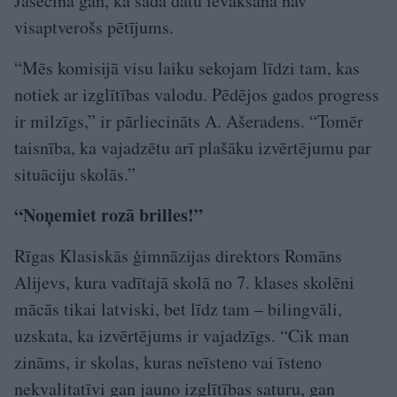
Jāsecina gan, ka šāda datu ievākšana nav
visaptverošs pētījums.
“Mēs komisijā visu laiku sekojam līdzi tam, kas
notiek ar izglītības valodu. Pēdējos gados progress
ir milzīgs,” ir pārliecināts A. Ašeradens. “Tomēr
taisnība, ka vajadzētu arī plašāku izvērtējumu par
situāciju skolās.”
“Noņemiet rozā brilles!”
Rīgas Klasiskās ģimnāzijas direktors Romāns
Alijevs, kura vadītajā skolā no 7. klases skolēni
mācās tikai latviski, bet līdz tam – bilingvāli,
uzskata, ka izvērtējums ir vajadzīgs. “Cik man
zināms, ir skolas, kuras neīsteno vai īsteno
nekvalitatīvi gan jauno izglītības saturu, gan