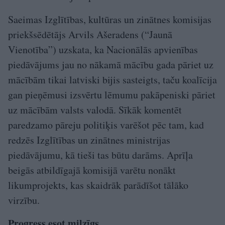
Saeimas Izglītības, kultūras un zinātnes komisijas
priekšsēdētājs Arvils Ašeradens (“Jaunā
Vienotība”) uzskata, ka Nacionālās apvienības
piedāvājums jau no nākamā mācību gada pāriet uz
mācībām tikai latviski bijis sasteigts, taču koalīcija
gan pieņēmusi izsvērtu lēmumu pakāpeniski pāriet
uz mācībām valsts valodā. Sīkāk komentēt
paredzamo pāreju politiķis varēšot pēc tam, kad
redzēs Izglītības un zinātnes ministrijas
piedāvājumu, kā tieši tas būtu darāms. Aprīļa
beigās atbildīgajā komisijā varētu nonākt
likumprojekts, kas skaidrāk parādīšot tālāko
virzību.
Progress esot milzīgs