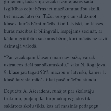
ģimenēm, taču viņu vecāki izvēlējušies šādu
izglītības ceļu: bērns iet mazākumtautību skolā,
bet mācās latviski. Taču, vērojot un salīdzinot
klases, kurās bērni mācās tikai latviski, un klases,
kurās mācības ir bilingvāli, iespējams secināt, ar
kādam grūtībām saskaras bērni, kuri mācās ne savā
dzimtajā valodā.
“Par vecākajām klasēm man nav bažu; vairāk
uztraucos tieši par sākumskolu,” saka N. Rogaļeva.
9. klasē jau tagad 90% mācību ir latviski, kamēr 1.
klasē latviski mācās tikai pusē mācību stundu.
Deputāts A. Ašeradens, runājot par skolotāju
trūkumu, pieļauj, ka turpmākajos gados tiks
sakārtots skolu tīkls, kas arī mazinās pedagogu