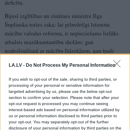
deficītu.
Bijusī izglītības un zinātnes ministre Ilga
Šuplinska toties saka: lai pilnvērtīgi īstenotu
mācību valodas reformu, ir nepieciešams lielāks
atbalsts mazākumtautību skolām: gan
nodrošināšanā ar mācību līdzekļiem, gan īpaši
sagatavojot pedagogus. “Nacionālā apvienība bija
LA.LV -
Do Not Process My Personal Information
panākusi, lai visos bērnudārzos ir vismaz viena
latviešu grupa. Mehāniski jau to ieviesa, taču vai
If you wish to opt-out of the sale, sharing to third parties, or
reāli visās tajās ir pedagogi?” vaicā I. Šuplinska.
processing of your personal or sensitive information for
targeted advertising by us, please use the below opt-out
Plāns par pāreju uz mācībām valsts valodā
section to confirm your selection. Please note that after your
opt-out request is processed you may continue seeing
interest-based ads based on personal information utilized by
Izglītības un zinātnes ministrijas plāns, kurā
us or personal information disclosed to third parties prior to
mācību gadā kuras klases mācās pamatizglītības
your opt-out. You may separately opt-out of the further
disclosure of your personal information by third parties on the
programmā, tātad tikai latviski: