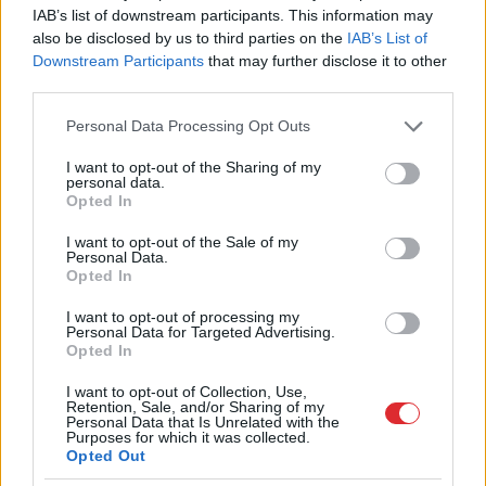
IAB’s list of downstream participants. This information may
also be disclosed by us to third parties on the
IAB’s List of
2024./25. g. – 1., 2., 7., 8. klases
Downstream Participants
that may further disclose it to other
third parties.
2025./26. g. – 1., 2., 3., 7., 8., 9. klases
Please note that this website/app uses one or more Google
Personal Data Processing Opt Outs
2026./27. g. – 1., 2., 3., 4., 7., 8., 9. klases
services and may gather and store information including but
not limited to your visit or usage behaviour. You may click to
I want to opt-out of the Sharing of my
personal data.
grant or deny consent to Google and its third-party tags to
2027./28. g. – 1., 2., 3., 4., 5., 7., 8., 9. klases
Opted In
use your data for below specified purposes in below Google
consent section.
I want to opt-out of the Sale of my
2028./29. g. – visi mācās vienā izglītības
Personal Data.
programmā mācās pamatizglītības programmā.
Opted In
I want to opt-out of processing my
Mācības latviski – tikai puse stundu
Personal Data for Targeted Advertising.
Opted In
2018. gadā pakāpeniski uz mācībām tikai valsts
I want to opt-out of Collection, Use,
Retention, Sale, and/or Sharing of my
valodā pārgāja visas vidusskolas klases, bet
Personal Data that Is Unrelated with the
Purposes for which it was collected.
pamatskolas klasēs latviešu valodas proporcija tika
Opted Out
palielināta, taču skolas varēja izvēlēties kādu no