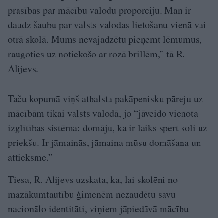
prasības par mācību valodu proporciju. Man ir
daudz šaubu par valsts valodas lietošanu vienā vai
otrā skolā. Mums nevajadzētu pieņemt lēmumus,
raugoties uz notiekošo ar rozā brillēm,” tā R.
Alijevs.
Taču kopumā viņš atbalsta pakāpenisku pāreju uz
mācībām tikai valsts valodā, jo “jāveido vienota
izglītības sistēma: domāju, ka ir laiks spert soli uz
priekšu. Ir jāmainās, jāmaina mūsu domāšana un
attieksme.”
Tiesa, R. Alijevs uzskata, ka, lai skolēni no
mazākumtautību ģimenēm nezaudētu savu
nacionālo identitāti, viņiem jāpiedāvā mācību