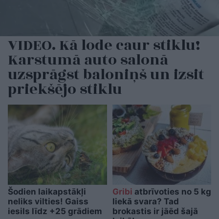
VIDEO. Kā lode caur stiklu!
Karstumā auto salonā
uzsprāgst baloniņš un izsit
priekšējo stiklu
Šodien laikapstākļi
Gribi
atbrīvoties no 5 kg
neliks vilties! Gaiss
liekā svara? Tad
iesils līdz +25 grādiem
brokastis ir jāēd šajā