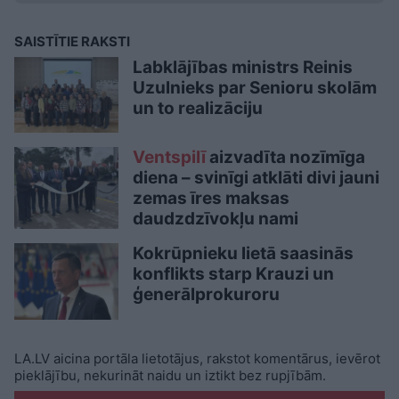
SAISTĪTIE RAKSTI
Labklājības ministrs Reinis
Uzulnieks par Senioru skolām
un to realizāciju
Ventspilī
aizvadīta nozīmīga
diena – svinīgi atklāti divi jauni
zemas īres maksas
daudzdzīvokļu nami
Kokrūpnieku lietā saasinās
konflikts starp Krauzi un
ģenerālprokuroru
LA.LV aicina portāla lietotājus, rakstot komentārus, ievērot
pieklājību, nekurināt naidu un iztikt bez rupjībām.