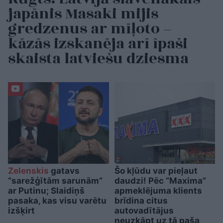
japānis Masaki mijis
gredzenus ar mīļoto –
kāzās izskanēja arī īpaši
skaista latviešu dziesma
Zelenskis
gatavs
Šo kļūdu var pieļaut
“sarežģītām sarunām”
daudzi! Pēc “Maxima”
ar Putinu; Slaidiņš
apmeklējuma klients
pasaka, kas visu varētu
brīdina citus
izšķirt
autovadītājus
neuzkāpt uz tā paša