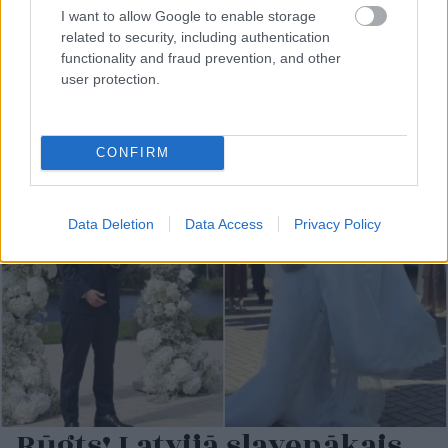
Pilsoņi spriež, vai
“Latvijas
izlase nav par
I want to allow Google to enable storage
šogad vispār ir vērts iet
ādas krāsu.” Latvijas
related to security, including authentication
vēlēt: “Man ir tā
Basketbola savienības
functionality and fraud prevention, and other
apnikusi politiskā AI
paziņojums par
user protection.
šļura!”
spēlētāju aizskaršanu
izgaismo nepatīkamu
sabiedrības šķautni
CONFIRM
Data Deletion
Data Access
Privacy Policy
Rūgts! Latvijā slavenākais