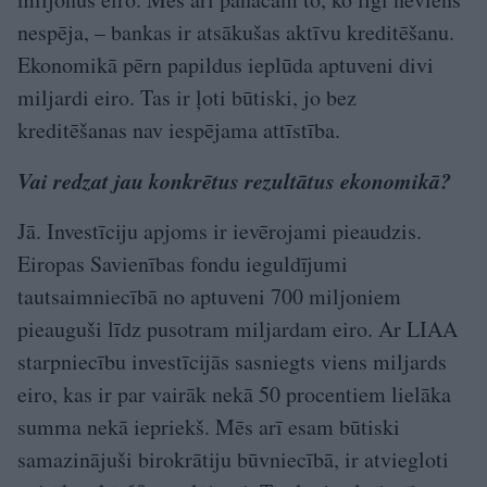
nespēja, – bankas ir atsākušas aktīvu kreditēšanu.
Ekonomikā pērn papildus ieplūda aptuveni divi
miljardi eiro. Tas ir ļoti būtiski, jo bez
kreditēšanas nav iespējama attīstība.
Vai redzat jau konkrētus rezultātus ekonomikā?
Jā. Investīciju apjoms ir ievērojami pieaudzis.
Eiropas Savienības fondu ieguldījumi
tautsaimniecībā no aptuveni 700 miljoniem
pieauguši līdz pusotram miljardam eiro. Ar LIAA
starpniecību investīcijās sasniegts viens miljards
eiro, kas ir par vairāk nekā 50 procentiem lielāka
summa nekā iepriekš. Mēs arī esam būtiski
samazinājuši birokrātiju būvniecībā, ir atviegloti