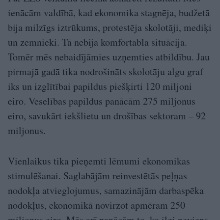
ienācām valdībā, kad ekonomika stagnēja, budžetā
bija milzīgs iztrūkums, protestēja skolotāji, mediķi
un zemnieki. Tā nebija komfortabla situācija.
Tomēr mēs nebaidījāmies uzņemties atbildību. Jau
pirmajā gadā tika nodrošināts skolotāju algu graf
iks un izglītībai papildus piešķirti 120 miljoni
eiro. Veselības papildus panācām 275 miljonus
eiro, savukārt iekšlietu un drošības sektoram – 92
miljonus.
Vienlaikus tika pieņemti lēmumi ekonomikas
stimulēšanai. Saglabājām reinvestētās peļņas
nodokļa atvieglojumus, samazinājām darbaspēka
nodokļus, ekonomikā novirzot apmēram 250
miljonus eiro. Mēs arī panācām to, ko ilgi neviens