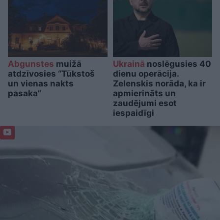
Abgunstes
muižā
Ukrainā
noslēgusies 40
atdzīvosies “Tūkstoš
dienu operācija.
un vienas nakts
Zelenskis norāda, ka ir
pasaka”
apmierināts un
zaudējumi esot
iespaidīgi