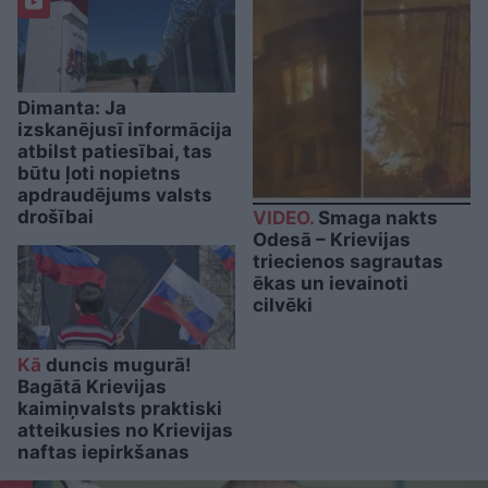
Dimanta: Ja
izskanējusī informācija
atbilst patiesībai, tas
būtu ļoti nopietns
apdraudējums valsts
drošībai
VIDEO.
Smaga nakts
Odesā – Krievijas
triecienos sagrautas
ēkas un ievainoti
cilvēki
Kā
duncis mugurā!
Bagātā Krievijas
kaimiņvalsts praktiski
atteikusies no Krievijas
naftas iepirkšanas