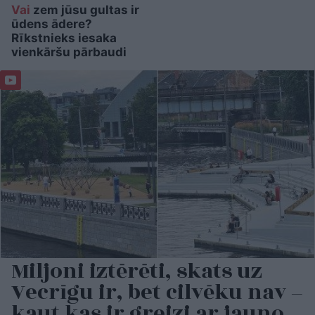
Vai
zem jūsu gultas ir
ūdens ādere?
Rīkstnieks iesaka
vienkāršu pārbaudi
Miljoni iztērēti, skats uz
Vecrīgu ir, bet cilvēku nav –
kaut kas ir greizi ar jauno