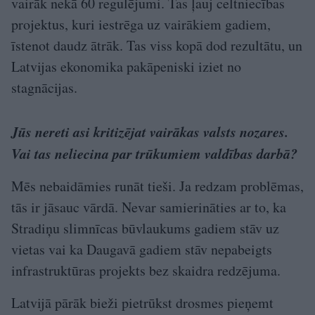
vairāk nekā 60 regulējumi. Tas ļauj celtniecības
projektus, kuri iestrēga uz vairākiem gadiem,
īstenot daudz ātrāk. Tas viss kopā dod rezultātu, un
Latvijas ekonomika pakāpeniski iziet no
stagnācijas.
Jūs nereti asi kritizējat vairākas valsts nozares.
Vai tas neliecina par trūkumiem valdības darbā?
Mēs nebaidāmies runāt tieši. Ja redzam problēmas,
tās ir jāsauc vārdā. Nevar samierināties ar to, ka
Stradiņu slimnīcas būvlaukums gadiem stāv uz
vietas vai ka Daugavā gadiem stāv nepabeigts
infrastruktūras projekts bez skaidra redzējuma.
Latvijā pārāk bieži pietrūkst drosmes pieņemt