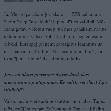
Jā. Mēs to pasakām ļoti skaidri – ZZS nākamajā
Saeimā neplāno vienkārši piedalīties valdībā. Mēs
esam gatavi valdību vadīt, un mēs panāksim reālus
uzlabojumus valstī. Šobrīd valstij ir nepieciešami
cilvēki, kuri spēj pieņemt sarežģītus lēmumus un
nest par tiem atbildību. Mēs esam pierādījuši, ka
to spējam. Ir pienācis saimnieku laiks.
Jūs esat aktīvi pievērsies dzīves dārdzības
mazināšanas jautājumam. Ko valsts var darīt šajā
situācijā?
Valsts nevar vienkārši noskatīties no malas. Tāpēc
mēs iestājāmies par PVN samazināšanu vairākām