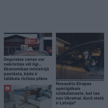
Degvielas cenas var
nekristies vēl ilgi…
Ekonomikas ministrijā
pastāsta, kāds ir
tālākais rīcības plāns
Nosaukts Eiropas
spēcīgākais
izlūkdienests, bet tas
nav Ukrainai. Kurā vietā
ir Latvija?