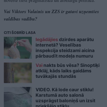
novērtē tieši pragmatisku un atbildīgu politiku.
Vai Viktors Valainis un ZZS ir gatavi uzņemties
valdības vadību?
CITI ŠOBRĪD LASA
Iegādājies
dzirdes aparātu
internetā? Veselības
inspekcija steidzami aicina
pārbaudīt modeļa numuru
Vai
nakts būs vēsa? Sinoptiķi
atklāj, kāds laiks gaidāms
tuvākajās stundās
VIDEO. Kā lode caur stiklu!
Karstumā auto salonā
uzsprāgst baloniņš un izsit
priekšējo stiklu