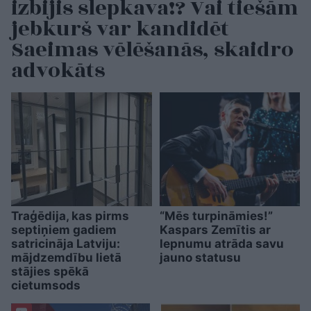
izbijis slepkava!? Vai tiešām
jebkurš var kandidēt
Saeimas vēlēšanās, skaidro
advokāts
Traģēdija, kas pirms
“Mēs turpināmies!”
septiņiem gadiem
Kaspars Zemītis ar
satricināja Latviju:
lepnumu atrāda savu
mājdzemdību lietā
jauno statusu
stājies spēkā
cietumsods