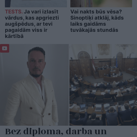
TESTS.
Ja vari izlasīt
Vai nakts būs vēsa?
vārdus, kas apgriezti
Sinoptiķi atklāj, kāds
augšpēdus, ar tevi
laiks gaidāms
pagaidām viss ir
tuvākajās stundās
kārtībā
Bez diploma, darba un