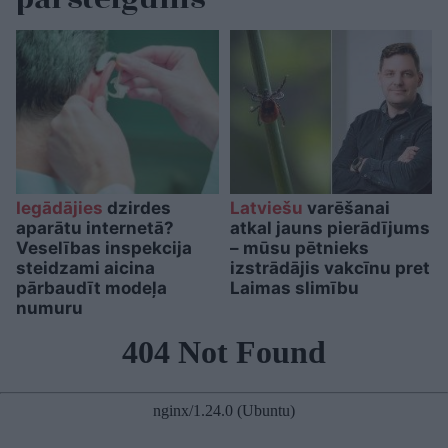
Iegādājies
dzirdes
Latviešu
varēšanai
aparātu internetā?
atkal jauns pierādījums
Veselības inspekcija
– mūsu pētnieks
steidzami aicina
izstrādājis vakcīnu pret
pārbaudīt modeļa
Laimas slimību
numuru