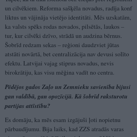
un cilvēkiem. Reforma sašķēla novadus, radīja konf
liktus un vājināja vietējo identitāti. Mēs uzskatām,
ka valsts spēks rodas novados, pilsētās, laukos –
tur, kur cilvēki dzīvo, strādā un audzina bērnus.
Šobrīd redzam sekas – reģioni daudzviet jūtas
atstāti novārtā, bet centralizācija nav devusi solīto
efektu. Latvijai vajag stiprus novadus, nevis
birokrātiju, kas visu mēģina vadīt no centra.
Pēdējos gados Zaļo un Zemnieku savienība bijusi
gan valdībā, gan opozīcijā. Kā šobrīd raksturotu
partijas attīstību?
Es domāju, ka mēs esam izgājuši ļoti nopietnu
pārbaudījumu. Bija laiks, kad ZZS atradās varas