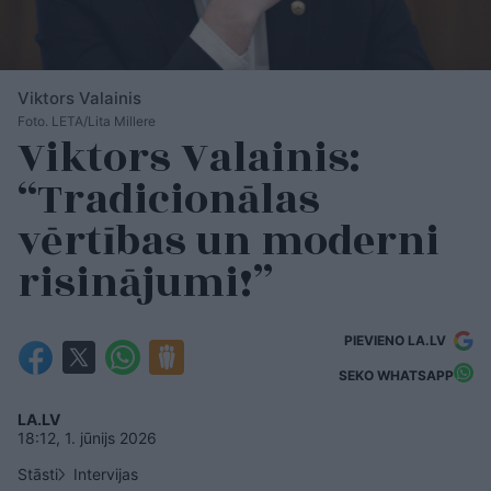
Viktors Valainis
Foto. LETA/Lita Millere
Viktors Valainis:
“Tradicionālas
vērtības un moderni
risinājumi!”
PIEVIENO LA.LV
SEKO WHATSAPP
LA.LV
18:12, 1. jūnijs 2026
Stāsti
Intervijas