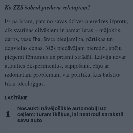
Ko ZZS šobrīd piedāvā vēlētājiem?
Es pa īstam, pats no savas dzīves pieredzes izprotu,
cik svarīgas cilvēkiem ir pamatlietas – mājoklis,
darbs, veselība, ārsta pieejamība, pārtikas un
degvielas cenas. Mēs piedāvājam pieredzi, spēju
pieņemt lēmumus un prasmi strādāt. Latvija nevar
atļauties eksperimentus, sapņošanu, cīņu ar
izdomātām problēmām vai politiku, kas balstīta
tikai ideoloģijās.
LASĪTĀKIE
Nosaukti nāvējošākie automobiļi uz
ceļiem: turam īkšķus, lai neatrodi sarakstā
savu auto