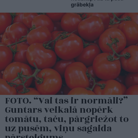
grābekļa
FOTO. “Vai tas ir normāli?”
Guntars veikalā nopērk
tomātu, taču, pārgriežot to
uz pusēm, viņu sagaida
pārsteigums