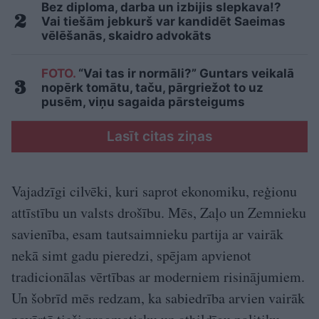
Bez diploma, darba un izbijis slepkava!?
Vai tiešām jebkurš var kandidēt Saeimas
vēlēšanās, skaidro advokāts
FOTO.
“Vai tas ir normāli?” Guntars veikalā
nopērk tomātu, taču, pārgriežot to uz
pusēm, viņu sagaida pārsteigums
Lasīt citas ziņas
Vajadzīgi cilvēki, kuri saprot ekonomiku, reģionu
attīstību un valsts drošību. Mēs, Zaļo un Zemnieku
savienība, esam tautsaimnieku partija ar vairāk
nekā simt gadu pieredzi, spējam apvienot
tradicionālas vērtības ar moderniem risinājumiem.
Un šobrīd mēs redzam, ka sabiedrība arvien vairāk