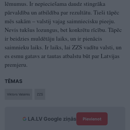
lēmumus. Ir nepieciešama daudz stingrāka
pārvaldība un atbildība par rezultātu. Tieši tāpēc
mēs sakām – valstij vajag saimniecisku pieeju.
Nevis tukšus lozungus, bet konkrētu rīcību. Tāpēc
ir beidzies muldētāju laiks, un ir pienācis
saimnieku laiks. Ir laiks, lai ZZS vadītu valsti, un
es esmu gatavs ar tautas atbalstu būt par Latvijas
premjeru.
TĒMAS
Viktors Valainis
ZZS
LA.LV Google ziņās
Pievienot