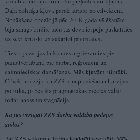
virsotnē, un tajā brīdī tika pieļautas arī kļūdas.
Daļa politiķu kļuva pārāk atrauti no cilvēkiem.
Nonākšana opozīcijā pēc 2018. gada vēlēšanām
bija smags brīdis, taču tas deva iespēju paskatīties
uz sevi kritiski un sakārtot prioritātes.
Tieši opozīcijas laikā mēs atgriezāmies pie
pamatvērtībām, pie darba, reģioniem un
saimnieciskas domāšanas. Mēs kļuvām stiprāki.
Cilvēki redzēja, ka ZZS ir nepieciešama Latvijas
politikā, jo bez šīs pragmatiskās pieejas valstī
rodas haoss un stagnācija.
Kā jūs vērtējat ZZS darbu valdībā pēdējos
gados?
Par ZZS veikumu liecina konkrēti rezultāti. Mēs