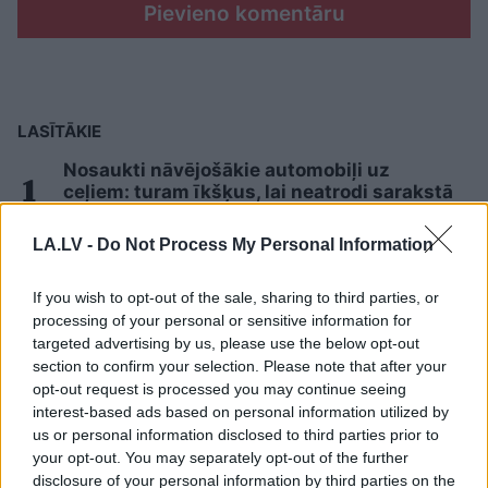
Pievieno komentāru
LASĪTĀKIE
Nosaukti nāvējošākie automobiļi uz
ceļiem: turam īkšķus, lai neatrodi sarakstā
savu auto
LA.LV -
Do Not Process My Personal Information
Bez diploma, darba un izbijis slepkava!?
Vai tiešām jebkurš var kandidēt Saeimas
If you wish to opt-out of the sale, sharing to third parties, or
vēlēšanās, skaidro advokāts
processing of your personal or sensitive information for
targeted advertising by us, please use the below opt-out
section to confirm your selection. Please note that after your
FOTO.
“Vai tas ir normāli?” Guntars veikalā
opt-out request is processed you may continue seeing
nopērk tomātu, taču, pārgriežot to uz
interest-based ads based on personal information utilized by
pusēm, viņu sagaida pārsteigums
us or personal information disclosed to third parties prior to
your opt-out. You may separately opt-out of the further
Kā duncis mugurā! Bagātā Krievijas
disclosure of your personal information by third parties on the