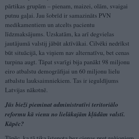
pārtikas grupām – pienam, maizei, olām, svaigai
putnu gaļai. Jau šobrīd ir samazināts PVN
medikamentiem un atcelts pacientu
līdzmaksājums. Uzskatām, ka arī degvielas
jautājumā valstij jābūt aktīvākai. Cilvēki nedrīkst
būt situācijā, ka viņiem nav alternatīvu, bet cenas
turpina augt. Tāpat svarīgi bija panākt 98 miljonu
eiro atbalstu demogrāfijai un 60 miljonu lielu
atbalstu lauksaimniekiem. Tas ir ieguldījums
Latvijas nākotnē.
Jūs bieži pieminat administratīvi teritoriālo
reformu kā vienu no lielākajām kļūdām valstī.
Kāpēc?
Tāpēc, ka tā tika īstenota bez cieņas pret reģioniem