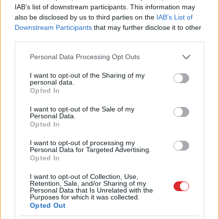
kaimiņvalsts praktiski atteikusies no
IAB’s list of downstream participants. This information may
Krievijas naftas iepirkšanas
also be disclosed by us to third parties on the
IAB’s List of
Downstream Participants
that may further disclose it to other
third parties.
Šīm
3 zodiaka zīmēm augusts būs īsts
murgs – esi gatavs jau tagad!
Please note that this website/app uses one or more Google
Personal Data Processing Opt Outs
services and may gather and store information including but
Viņu
skatiens “izurbjas” citiem cauri: 3
not limited to your visit or usage behaviour. You may click to
I want to opt-out of the Sharing of my
personal data.
datumi, kuros dzimušos mēdz uzskatīt
grant or deny consent to Google and its third-party tags to
Opted In
par biedējošiem
use your data for below specified purposes in below Google
consent section.
I want to opt-out of the Sale of my
Personal Data.
Lasīt citas ziņas
Opted In
I want to opt-out of processing my
Personal Data for Targeted Advertising.
Opted In
I want to opt-out of Collection, Use,
Retention, Sale, and/or Sharing of my
Personal Data that Is Unrelated with the
Purposes for which it was collected.
Opted Out