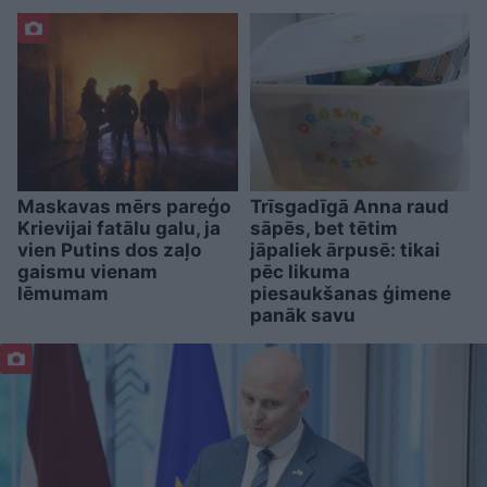
Maskavas mērs pareģo
Trīsgadīgā Anna raud
Krievijai fatālu galu, ja
sāpēs, bet tētim
vien Putins dos zaļo
jāpaliek ārpusē: tikai
gaismu vienam
pēc likuma
lēmumam
piesaukšanas ģimene
panāk savu