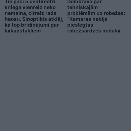
Tie paši 5 centimetri
Dombrava par
sniega vienreiz neko
tehniskajām
nemaina, citreiz rada
problēmām uz robežas:
haosu. Sinoptiķis atklāj,
“Kameras nebija
kā top brīdinājumi par
pieslēgtas
laikapstākļiem
robežsardzes nodaļai”