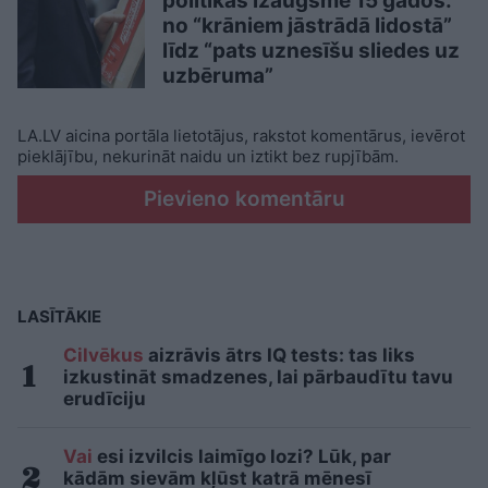
politikas izaugsme 15 gados:
no “krāniem jāstrādā lidostā”
līdz “pats uznesīšu sliedes uz
uzbēruma”
LA.LV aicina portāla lietotājus, rakstot komentārus, ievērot
pieklājību, nekurināt naidu un iztikt bez rupjībām.
Pievieno komentāru
LASĪTĀKIE
Cilvēkus
aizrāvis ātrs IQ tests: tas liks
izkustināt smadzenes, lai pārbaudītu tavu
erudīciju
Vai
esi izvilcis laimīgo lozi? Lūk, par
kādām sievām kļūst katrā mēnesī