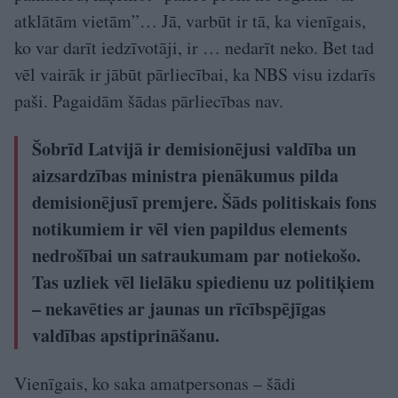
atklātām vietām”… Jā, varbūt ir tā, ka vienīgais,
ko var darīt iedzīvotāji, ir … nedarīt neko. Bet tad
vēl vairāk ir jābūt pārliecībai, ka NBS visu izdarīs
paši. Pagaidām šādas pārliecības nav.
Šobrīd Latvijā ir demisionējusi valdība un
aizsardzības ministra pienākumus pilda
demisionējusī premjere. Šāds politiskais fons
notikumiem ir vēl vien papildus elements
nedrošībai un satraukumam par notiekošo.
Tas uzliek vēl lielāku spiedienu uz politiķiem
– nekavēties ar jaunas un rīcībspējīgas
valdības apstiprināšanu.
Vienīgais, ko saka amatpersonas – šādi