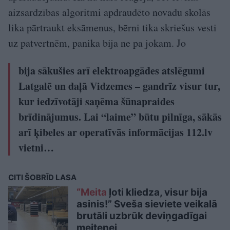
aizsardzības algoritmi apdraudēto novadu skolās
lika pārtraukt eksāmenus, bērni tika skriešus vesti
uz patvertnēm, panika bija ne pa jokam. Jo
bija sākušies arī elektroapgādes atslēgumi
Latgalē un daļā Vidzemes – gandrīz visur tur,
kur iedzīvotāji saņēma šūnapraides
brīdinājumus. Lai “laime” būtu pilnīga, sākās
arī ķibeles ar operatīvās informācijas 112.lv
vietni…
CITI ŠOBRĪD LASA
“Meita
ļoti kliedza, visur bija
asinis!” Sveša sieviete veikalā
brutāli uzbrūk deviņgadīgai
meitenei