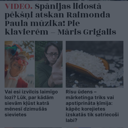
VIDEO.
Spānijas lidostā
pēkšņi atskan Raimonda
Paula mūzika! Pie
klavierēm – Māris Grigalis
Vai esi izvilcis laimīgo
Rīsu ūdens –
lozi? Lūk, par kādām
mārketinga triks vai
sievām kļūst katrā
apstiprināta ķīmija:
mēnesī dzimušās
kāpēc korejietes
sievietes
izskatās tik satriecoši
labi?