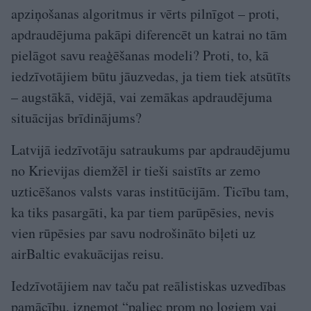
apziņošanas algoritmus ir vērts pilnīgot – proti,
apdraudējuma pakāpi diferencēt un katrai no tām
pielāgot savu reaģēšanas modeli? Proti, to, kā
iedzīvotājiem būtu jāuzvedas, ja tiem tiek atsūtīts
– augstākā, vidējā, vai zemākas apdraudējuma
situācijas brīdinājums?
Latvijā iedzīvotāju satraukums par apdraudējumu
no Krievijas diemžēl ir tieši saistīts ar zemo
uzticēšanos valsts varas institūcijām. Ticību tam,
ka tiks pasargāti, ka par tiem parūpēsies, nevis
vien rūpēsies par savu nodrošināto biļeti uz
airBaltic evakuācijas reisu.
Iedzīvotājiem nav taču pat reālistiskas uzvedības
pamācību, izņemot “paliec prom no logiem vai