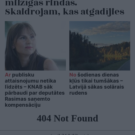
milzīgās rindās.
Skaidrojam, kas atgadījies
Ar
publisku
No
šodienas dienas
attaisnojumu netika
kļūs tikai tumšākas –
līdzēts – KNAB sāk
Latvijā sākas solārais
pārbaudi par deputātes
rudens
Rasimas saņemto
kompensāciju