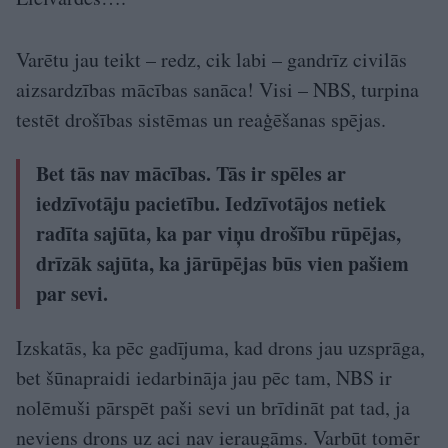
Varētu jau teikt – redz, cik labi – gandrīz civilās
aizsardzības mācības sanāca! Visi – NBS, turpina
testēt drošības sistēmas un reaģēšanas spējas.
Bet tās nav mācības. Tās ir spēles ar
iedzīvotāju pacietību. Iedzīvotājos netiek
radīta sajūta, ka par viņu drošību rūpējas,
drīzāk sajūta, ka jārūpējas būs vien pašiem
par sevi.
Izskatās, ka pēc gadījuma, kad drons jau uzsprāga,
bet šūnapraidi iedarbināja jau pēc tam, NBS ir
nolēmuši pārspēt paši sevi un brīdināt pat tad, ja
neviens drons uz aci nav ieraugāms. Varbūt tomēr