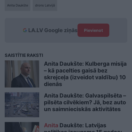
Anita Daukšte
drons Latvijā
LA.LV Google ziņās
Pievienot
SAISTĪTIE RAKSTI
Anita Daukšte: Kulberga misija
– kā pacelties gaisā bez
skrejceļa (izveidot valdību) 10
dienās
Anita Daukšte: Galvaspilsēta –
pilsēta cilvēkiem? Jā, bez auto
un saimnieciskās aktivitātes
Anita
Daukšte: Latvijas