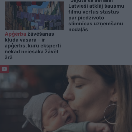
Latvieši atklāj šausmu
filmu vērtus stāstus
par piedzīvoto
slimnīcas uzņemšanu
nodaļās
Apģērba
žāvēšanas
kļūda vasarā – ir
apģērbs, kuru eksperti
nekad neiesaka žāvēt
ārā