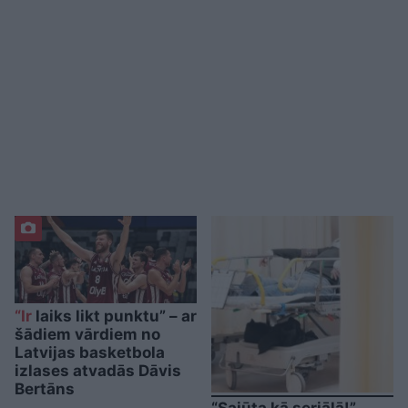
“Ir
laiks likt punktu” – ar
šādiem vārdiem no
Latvijas basketbola
izlases atvadās Dāvis
Bertāns
“Sajūta kā seriālā!”