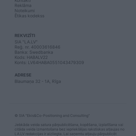
Kontakti
Reklāma
Noteikumi
Ētikas kodekss
REKVIZĪTI
SIA "LA.LV"
Reģ. nr. 40003616846
Banka: Swedbanka
Kods: HABALV22
Konts: LV64HABA0551043479309
ADRESE
Blaumaņa 32 - 1A, Rīga
© SIA "Ekis&Co-Positioning and Consulting"
Jebkāda veida satura pārpublicēšana, kopēšana, izplatīšana vai
citāda veida izmantošana bez iepriekšējas rakstiskas atļaujas no
LA.LV redakcijas ir aizliegta. Lai saņemtu atļauju pārpublicēt