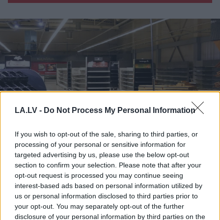
LA.LV -
Do Not Process My Personal Information
If you wish to opt-out of the sale, sharing to third parties, or
processing of your personal or sensitive information for
“Meita ļoti kliedza, visur
targeted advertising by us, please use the below opt-out
section to confirm your selection. Please note that after your
bija asinis!” Sveša sieviete
opt-out request is processed you may continue seeing
veikalā brutāli uzbrūk
interest-based ads based on personal information utilized by
us or personal information disclosed to third parties prior to
deviņgadīgai meitenei
your opt-out. You may separately opt-out of the further
disclosure of your personal information by third parties on the