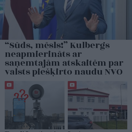
“Sūds, mēsls!” Kulbergs
neapmierināts ar
saņemtajām atskaitēm par
valsts piešķirto naudu NVO