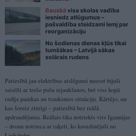
Bauskā
visa skolas vadība
iesniedz atlūgumus –
pašvaldība steidzami lemj par
reorganizāciju
No šodienas dienas kļūs tikai
tumšākas – Latvijā sākas
solārais rudens
Patiesībā jau elektrības atslēgumi neesot bijuši
saistīti ar trešo pušu iejaukšanos, bet viss kopā
radīja panikas un trauksmes situāciju. Kārtējo, un
kas šoreiz zīmīgi – patiesībā bez reālā
apdraudējuma. Reālais tika notriekts virs Igaunijas
– dronu notrieca ar raķeti, ko koordinējuši no
Lielvārdes….