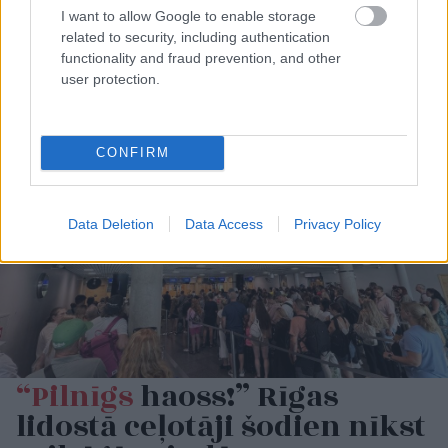
Latviju
šodien skars
Bauskā visa skolas
I want to allow Google to enable storage
laikapstākļu kontrasti –
vadība iesniedz
related to security, including authentication
vienuviet +30, citviet
atlūgumus –
functionality and fraud prevention, and other
plosīsies negaiss
pašvaldība steidzami
user protection.
lemj par reorganizāciju
CONFIRM
Data Deletion
Data Access
Privacy Policy
“Pilnīgs
haoss!” Rīgas
lidostā ceļotāji šodien nīkst