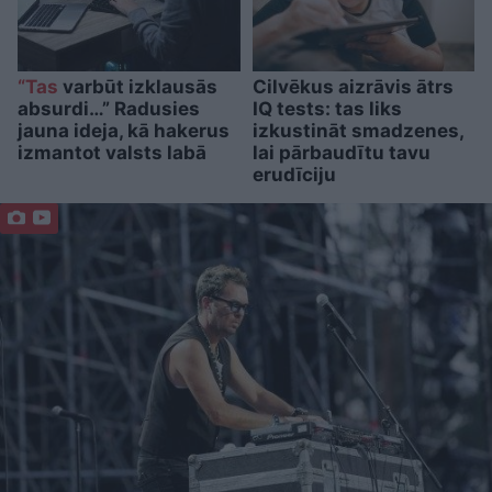
“Tas
varbūt izklausās
Cilvēkus aizrāvis ātrs
absurdi…” Radusies
IQ tests: tas liks
jauna ideja, kā hakerus
izkustināt smadzenes,
izmantot valsts labā
lai pārbaudītu tavu
erudīciju