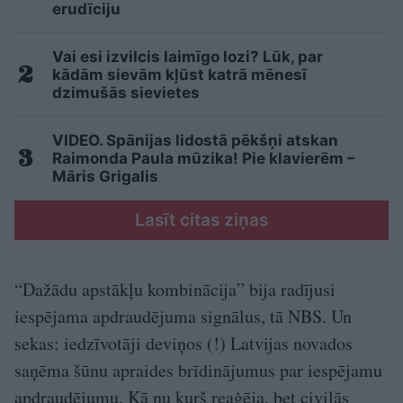
erudīciju
Vai esi izvilcis laimīgo lozi? Lūk, par
kādām sievām kļūst katrā mēnesī
dzimušās sievietes
VIDEO. Spānijas lidostā pēkšņi atskan
Raimonda Paula mūzika! Pie klavierēm –
Māris Grigalis
Lasīt citas ziņas
“Dažādu apstākļu kombinācija” bija radījusi
iespējama apdraudējuma signālus, tā NBS. Un
sekas: iedzīvotāji deviņos (!) Latvijas novados
saņēma šūnu apraides brīdinājumus par iespējamu
apdraudējumu. Kā nu kurš reaģēja, bet civilās