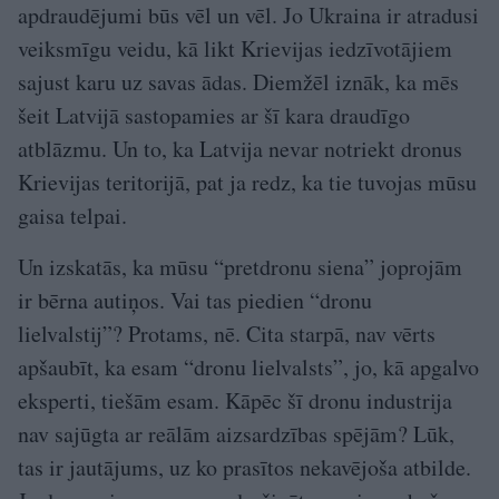
apdraudējumi būs vēl un vēl. Jo Ukraina ir atradusi
veiksmīgu veidu, kā likt Krievijas iedzīvotājiem
sajust karu uz savas ādas. Diemžēl iznāk, ka mēs
šeit Latvijā sastopamies ar šī kara draudīgo
atblāzmu. Un to, ka Latvija nevar notriekt dronus
Krievijas teritorijā, pat ja redz, ka tie tuvojas mūsu
gaisa telpai.
Un izskatās, ka mūsu “pretdronu siena” joprojām
ir bērna autiņos. Vai tas piedien “dronu
lielvalstij”? Protams, nē. Cita starpā, nav vērts
apšaubīt, ka esam “dronu lielvalsts”, jo, kā apgalvo
eksperti, tiešām esam. Kāpēc šī dronu industrija
nav sajūgta ar reālām aizsardzības spējām? Lūk,
tas ir jautājums, uz ko prasītos nekavējoša atbilde.