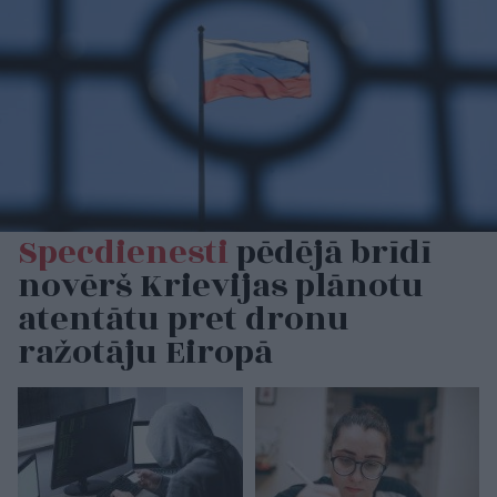
Specdienesti
pēdējā brīdī
novērš Krievijas plānotu
atentātu pret dronu
ražotāju Eiropā