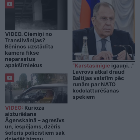
VIDEO. Ciemiņi no
Transilvānijas?
Bēniņos uzstādīta
kamera fiksē
neparastus
apakšīrniekus
“Karstasinīgie
igauņi…”
Lavrovs atkal draud
Baltijas valstīm pēc
runām par NATO
kodolatturēšanas
spēkiem
VIDEO:
Kurioza
aizturēšana
Āgenskalnā – agresīvs
un, iespējams, dzēris
šoferis policistiem sāk
dziedāt himnu