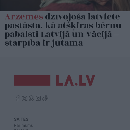
Ārzemēs
dzīvojoša latviete
pastāsta, kā atšķiras bērnu
pabalsti Latvijā un Vācijā –
starpība ir jūtama
SAITES
Par mums