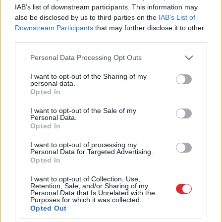
IAB’s list of downstream participants. This information may
also be disclosed by us to third parties on the
IAB’s List of
Downstream Participants
that may further disclose it to other
third parties.
Please note that this website/app uses one or more Google
Personal Data Processing Opt Outs
services and may gather and store information including but
not limited to your visit or usage behaviour. You may click to
I want to opt-out of the Sharing of my
personal data.
“Pēdējā laikā tas notiek
“Vai tā drīkst?”
grant or deny consent to Google and its third-party tags to
Opted In
diezgan bieži,” latvieši
Purvciemā kaimiņi
use your data for below specified purposes in below Google
pastāsta par situācijām
nokrāsojuši
consent section.
I want to opt-out of the Sale of my
lidostās, kas var izjaukt
daudzdzīvokļu mājas
Personal Data.
ceļojumu pirms tas
fasādi katrs savā krāsā
Opted In
vispār sācies
I want to opt-out of processing my
Personal Data for Targeted Advertising.
Opted In
I want to opt-out of Collection, Use,
Retention, Sale, and/or Sharing of my
Personal Data that Is Unrelated with the
Purposes for which it was collected.
Opted Out