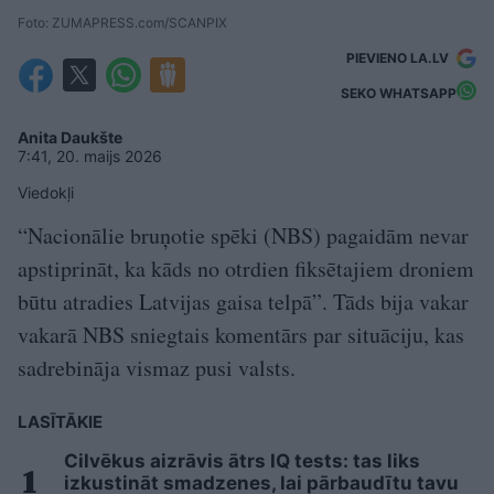
Foto: ZUMAPRESS.com/SCANPIX
PIEVIENO LA.LV
SEKO WHATSAPP
Anita Daukšte
7:41, 20. maijs 2026
Viedokļi
“Nacionālie bruņotie spēki (NBS) pagaidām nevar
apstiprināt, ka kāds no otrdien fiksētajiem droniem
būtu atradies Latvijas gaisa telpā”. Tāds bija vakar
vakarā NBS sniegtais komentārs par situāciju, kas
sadrebināja vismaz pusi valsts.
LASĪTĀKIE
Cilvēkus aizrāvis ātrs IQ tests: tas liks
izkustināt smadzenes, lai pārbaudītu tavu