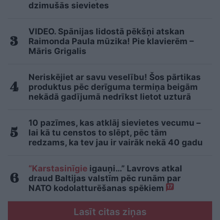
dzimušās sievietes
VIDEO. Spānijas lidostā pēkšņi atskan
Raimonda Paula mūzika! Pie klavierēm –
Māris Grigalis
Neriskējiet ar savu veselību! Šos pārtikas
produktus pēc derīguma termiņa beigām
nekādā gadījumā nedrīkst lietot uzturā
10 pazīmes, kas atklāj sievietes vecumu –
lai kā tu censtos to slēpt, pēc tām
redzams, ka tev jau ir vairāk nekā 40 gadu
“Karstasinīgie
igauņi…” Lavrovs atkal
draud Baltijas valstīm pēc runām par
NATO kodolatturēšanas spēkiem
17
Lasīt citas ziņas