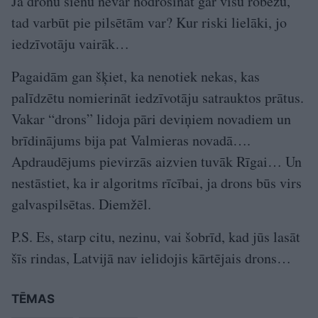
Ja dronu sienu nevar nodrošināt gar visu robežu,
tad varbūt pie pilsētām var? Kur riski lielāki, jo
iedzīvotāju vairāk…
Pagaidām gan šķiet, ka nenotiek nekas, kas
palīdzētu nomierināt iedzīvotāju satrauktos prātus.
Vakar “drons” lidoja pāri deviņiem novadiem un
brīdinājums bija pat Valmieras novadā….
Apdraudējums pievirzās aizvien tuvāk Rīgai… Un
nestāstiet, ka ir algoritms rīcībai, ja drons būs virs
galvaspilsētas. Diemžēl.
P.S. Es, starp citu, nezinu, vai šobrīd, kad jūs lasāt
šīs rindas, Latvijā nav ielidojis kārtējais drons…
TĒMAS