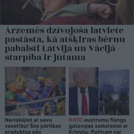
Ārzemēs dzīvojoša latviete
pastāsta, kā atšķiras bērnu
pabalsti Latvijā un Vācijā –
starpība ir jūtama
Neriskējiet ar savu
NATO
austrumu flangs
veselību! Šos pārtikas
gatavojas sadursmei ar
produktus pēc
Krieviju: Putinam var