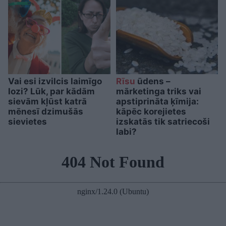
Vai esi izvilcis laimīgo
Rīsu
ūdens –
lozi? Lūk, par kādām
mārketinga triks vai
sievām kļūst katrā
apstiprināta ķīmija:
mēnesī dzimušās
kāpēc korejietes
sievietes
izskatās tik satriecoši
labi?