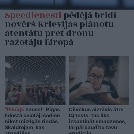
Specdienesti
pēdējā brīdī
novērš Krievijas plānotu
atentātu pret dronu
ražotāju Eiropā
“Pilnīgs
haoss!” Rīgas
Cilvēkus aizrāvis ātrs
lidostā ceļotāji šodien
IQ tests: tas liks
nīkst milzīgās rindās.
izkustināt smadzenes,
Skaidrojam, kas
lai pārbaudītu tavu
atgadījies
erudīciju