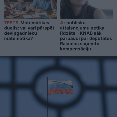
TESTS.
Matemātikas
Ar
publisku
duelis: vai vari pārspēt
attaisnojumu netika
deviņgadnieku
līdzēts – KNAB sāk
matemātikā?
pārbaudi par deputātes
Rasimas saņemto
kompensāciju