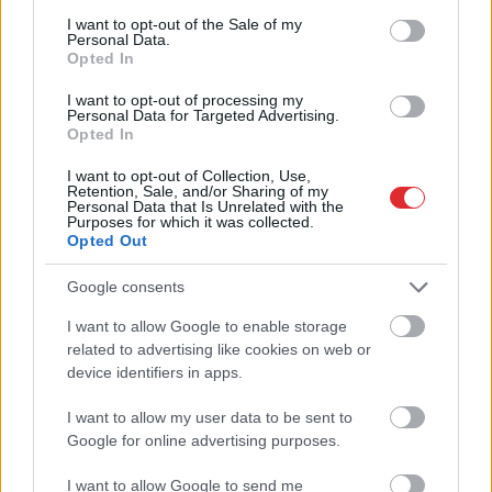
Latvijas upēm? Izpildi testu
consent section.
un noskaidro, vai tava
I want to opt-out of the Sale of my
Personal Data.
bijusī ģeogrāfijas skolotāja
Opted In
ar tevi lepotos
I want to opt-out of processing my
Personal Data for Targeted Advertising.
Opted In
I want to opt-out of Collection, Use,
Retention, Sale, and/or Sharing of my
Personal Data that Is Unrelated with the
Purposes for which it was collected.
Opted Out
Google consents
I want to allow Google to enable storage
Maskavas
mērs pareģo
Atcelt
Trīsgadīgā Anna raud
Ziņot
related to advertising like cookies on web or
Krievijai fatālu galu, ja
sāpēs, bet tētim
vien Putins dos zaļo
jāpaliek ārpusē: tikai
device identifiers in apps.
gaismu vienam
pēc likuma
lēmumam
piesaukšanas ģimene
I want to allow my user data to be sent to
panāk savu
Google for online advertising purposes.
I want to allow Google to send me