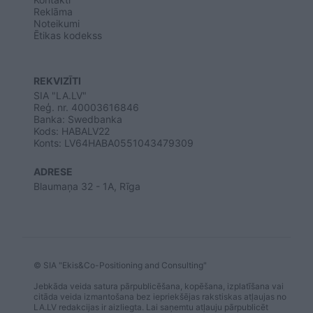
Reklāma
Noteikumi
Ētikas kodekss
REKVIZĪTI
SIA "LA.LV"
Reģ. nr. 40003616846
Banka: Swedbanka
Kods: HABALV22
Konts: LV64HABA0551043479309
ADRESE
Blaumaņa 32 - 1A, Rīga
© SIA "Ekis&Co-Positioning and Consulting"
Jebkāda veida satura pārpublicēšana, kopēšana, izplatīšana vai
citāda veida izmantošana bez iepriekšējas rakstiskas atļaujas no
LA.LV redakcijas ir aizliegta. Lai saņemtu atļauju pārpublicēt