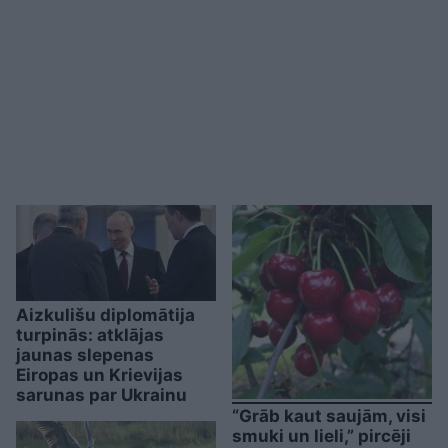
Aizkulišu diplomātija
turpinās: atklājas
jaunas slepenas
Eiropas un Krievijas
sarunas par Ukrainu
“Grāb kaut saujām, visi
smuki un lieli,” pircēji