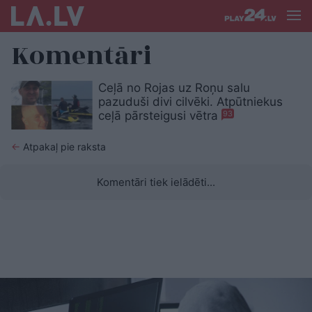
Komentāri
Ceļā no Rojas uz Roņu salu
pazuduši divi cilvēki. Atpūtniekus
ceļā pārsteigusi vētra
93
←
Atpakaļ pie raksta
Komentāri tiek ielādēti...