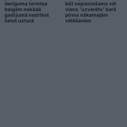
derīguma termiņa
būt nepieciešams vēl
beigām nekādā
viens “uzvarēts” karš
gadījumā nedrīkst
pirms nākamajām
lietot uzturā
vēlēšanām