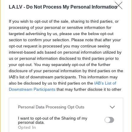
VIDEO: Kurioza
“Karstasinīgie igauņi…”
LA.LV -
Do Not Process My Personal Information
aizturēšana
Lavrovs atkal draud
Āgenskalnā – agresīvs
Baltijas valstīm pēc
un, iespējams, dzēris
runām par NATO
If you wish to opt-out of the sale, sharing to third parties, or
šoferis policistiem sāk
kodolatturēšanas
processing of your personal or sensitive information for
dziedāt himnu
spēkiem
targeted advertising by us, please use the below opt-out
section to confirm your selection. Please note that after your
opt-out request is processed you may continue seeing
interest-based ads based on personal information utilized by
us or personal information disclosed to third parties prior to
your opt-out. You may separately opt-out of the further
disclosure of your personal information by third parties on the
IAB’s list of downstream participants. This information may
also be disclosed by us to third parties on the
IAB’s List of
Downstream Participants
that may further disclose it to other
third parties.
Please note that this website/app uses one or more Google
Personal Data Processing Opt Outs
services and may gather and store information including but
not limited to your visit or usage behaviour. You may click to
I want to opt-out of the Sharing of my
TESTS.
Cik daudz tu zini par
personal data.
grant or deny consent to Google and its third-party tags to
Opted In
use your data for below specified purposes in below Google