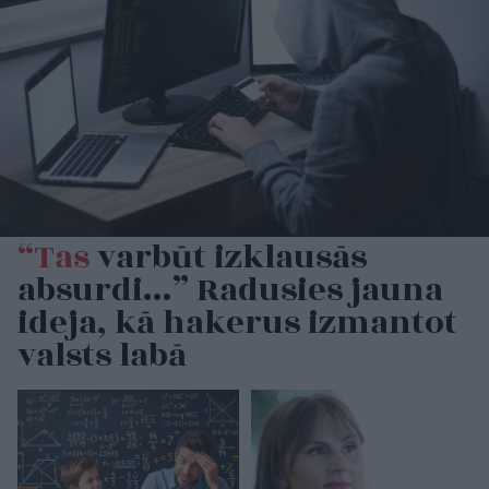
“Tas
varbūt izklausās
absurdi…” Radusies jauna
ideja, kā hakerus izmantot
valsts labā