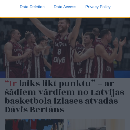
Data Deletion
Data Access
Privacy Policy
“Ir
laiks likt punktu” – ar
šādiem vārdiem no Latvijas
basketbola izlases atvadās
Dāvis Bertāns