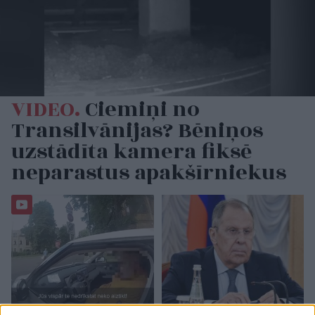
VIDEO.
Ciemiņi no
Transilvānijas? Bēniņos
uzstādīta kamera fiksē
neparastus apakšīrniekus