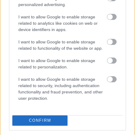
personalized advertising.
I want to allow Google to enable storage
related to analytics like cookies on web or
“Sūds,
mēsls!”
device identifiers in apps.
Kulbergs
neapmierināts ar
I want to allow Google to enable storage
saņemtajām atskaitēm
related to functionality of the website or app.
par valsts piešķirto
naudu NVO
Dombrava
par
I want to allow Google to enable storage
tehniskajām
related to personalization.
problēmām uz robežas:
“Kameras nebija
I want to allow Google to enable storage
pieslēgtas
related to security, including authentication
robežsardzes nodaļai”
functionality and fraud prevention, and other
Tie
paši 5 centimetri
user protection.
sniega vienreiz neko
nemaina, citreiz rada
haosu. Sinoptiķis atklāj,
CONFIRM
kā top brīdinājumi par
laikapstākļiem