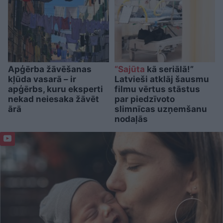
Apģērba žāvēšanas
“Sajūta
kā seriālā!”
kļūda vasarā – ir
Latvieši atklāj šausmu
apģērbs, kuru eksperti
filmu vērtus stāstus
nekad neiesaka žāvēt
par piedzīvoto
ārā
slimnīcas uzņemšanu
nodaļās