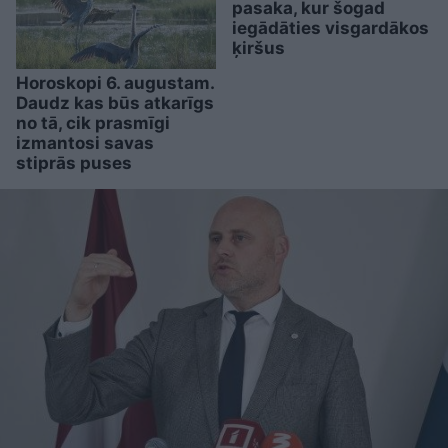
pasaka, kur šogad
iegādāties visgardākos
ķiršus
Horoskopi 6. augustam.
Daudz kas būs atkarīgs
no tā, cik prasmīgi
izmantosi savas
stiprās puses